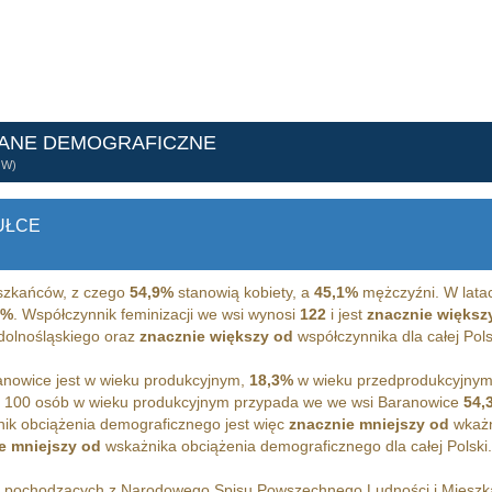
DANE DEMOGRAFICZNE
ÓW)
UŁCE
zkańców, z czego
54,9%
stanowią kobiety, a
45,1%
mężczyźni. W lata
3%
. Współczynnik feminizacji we wsi wynosi
122
i jest
znacznie większ
 dolnośląskiego oraz
znacznie większy od
współczynnika dla całej Pols
nowice jest w wieku produkcyjnym,
18,3%
w wieku przedprodukcyjnym
 100 osób w wieku produkcyjnym przypada we we wsi Baranowice
54,
ik obciążenia demograficznego jest więc
znacznie mniejszy od
wkażn
e mniejszy od
wskażnika obciążenia demograficznego dla całej Polski.
h pochodzących z Narodowego Spisu Powszechnego Ludności i Miesz