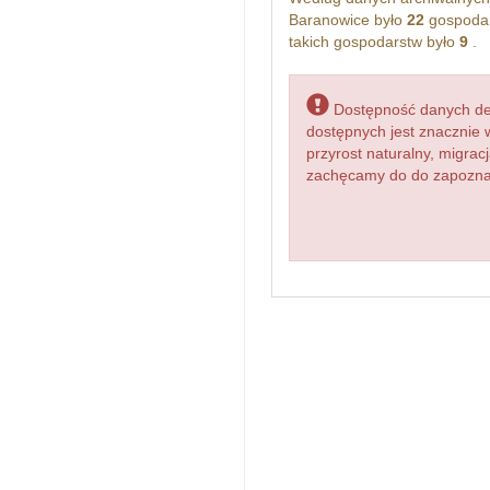
Baranowice było
22
gospodar
takich gospodarstw było
9
.
Dostępność danych dem
dostępnych jest znacznie 
przyrost naturalny, migr
zachęcamy do do zapoznani