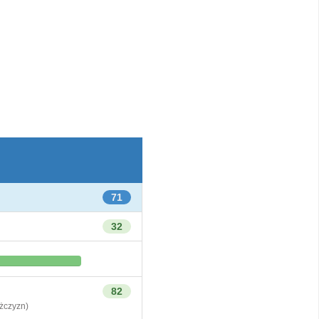
71
32
82
czyzn)