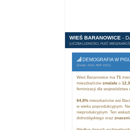
WIEŚ BARANOWICE
- 
(LICZBA LUDNOŚCI, PŁEĆ MIESZKAŃC
DEMOGRAFIA W PIG
(Źródło: GUS, NSP 2021)
Wieś Baranowice ma
71
mies
mieszkańców
zmalała
o
12,
feminizacji dla województwa
64,8%
mieszkańców wsi Bara
w wieku poprodukcyjnym. Na
nieprodukcyjnym. Ten wskaźn
dolnośląskiego oraz
znaczni
Według danych archiwalnyc