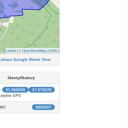
Leaflet
|
© OpenStreetMap (ODBL)
Zobacz Google Street View
Identyfikatory
51.565000
17.075278
rzędne GPS
IMC
0883927