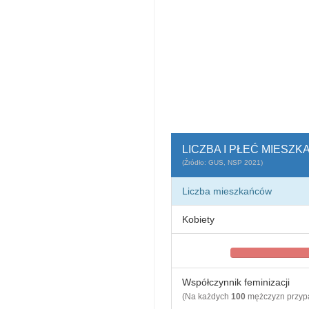
LICZBA I PŁEĆ MIESZ
(Źródło: GUS, NSP 2021)
Liczba mieszkańców
Kobiety
Współczynnik feminizacji
(Na każdych
100
mężczyzn przy