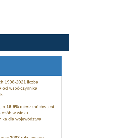
ch 1998-2021 liczba
y od
współczynnika
ki.
, a
16,9%
mieszkańców jest
3
osób w wieku
ika dla województwa
kań w
2002
roku we wsi