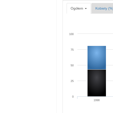
Ogółem
Kobiety (%
100
75
50
25
0
1998