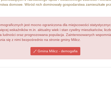
stwa domowe. Wśród nich dominowały gospodarstwa zamieszkałe pr
ograficznych jest mocno ograniczona dla miejscowości statystycznyc
więcej wskaźników m.in. aktualny wiek i stan cywilny mieszkańców, lic
acja ludności oraz prognozowana populacja. Zainteresowanych wspomn
a się z nimi bezpośrednio na stronie gminy Milicz.
Gmina Milicz - demogafia