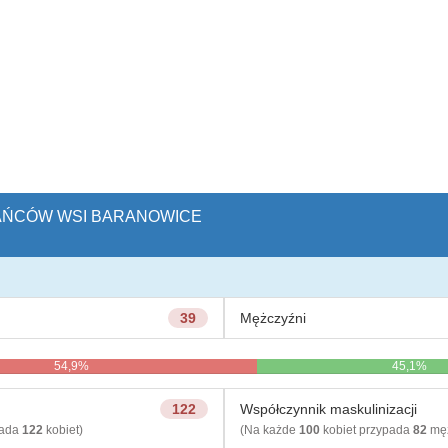
KAŃCÓW WSI BARANOWICE
39
Mężczyźni
54,9%
45,1%
122
Współczynnik maskulinizacji
pada
122
kobiet)
(Na każde
100
kobiet przypada
82
męż