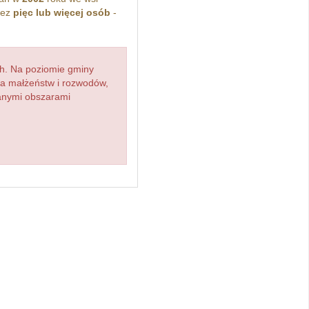
zez
pięc lub więcej osób
-
h. Na poziomie gminy
zba małżeństw i rozwodów,
ianymi obszarami