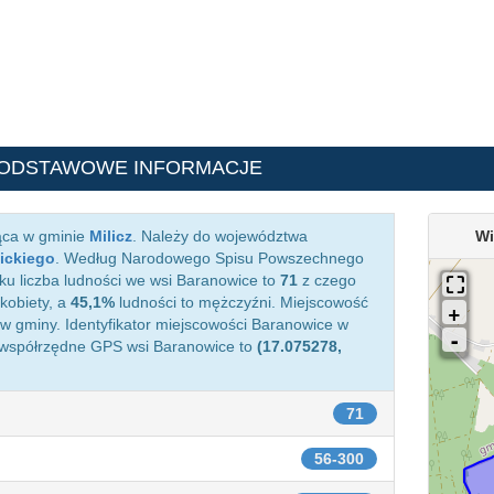
PODSTAWOWE INFORMACJE
ąca w gminie
Milicz
. Należy do województwa
Wi
ickiego
. Według Narodowego Spisu Powszechnego
ku liczba ludności we wsi Baranowice to
71
z czego
kobiety, a
45,1%
ludności to mężczyźni. Miejscowość
 gminy. Identyfikator miejscowości Baranowice w
 współrzędne GPS wsi Baranowice to
(17.075278,
71
56-300