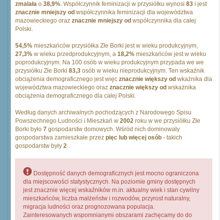
zmalała
o
38,9%
. Współczynnik feminizacji w przysiółku wynosi
83
i jest
znacznie mniejszy od
współczynnika feminizacji dla województwa
mazowieckiego oraz
znacznie mniejszy od
współczynnika dla całej
Polski.
54,5%
mieszkańców przysiółka Złe Borki jest w wieku produkcyjnym,
27,3%
w wieku przedprodukcyjnym, a
18,2%
mieszkańców jest w wieku
poprodukcyjnym. Na 100 osób w wieku produkcyjnym przypada we we
przysiółku Złe Borki
83,3
osób w wieku nieprodukcyjnym. Ten wskaźnik
obciążenia demograficznego jest więc
znacznie większy od
wkażnika dla
województwa mazowieckiego oraz
znacznie większy od
wskażnika
obciążenia demograficznego dla całej Polski.
Według danych archiwalnych pochodzących z Narodowego Spisu
Powszechnego Ludności i Mieszkań w
2002
roku w we przysiółku Złe
Borki było
7
gospodarstw domowych. Wśród nich dominowały
gospodarstwa zamieszkałe przez
pięc lub więcej osób
- takich
gospodarstw były
2
.
Dostępność danych demograficznych jest mocno ograniczona
dla miejscowości statystycznych. Na poziomie gminy dostępnych
jest znacznie więcej wskaźników m.in. aktualny wiek i stan cywilny
mieszkańców, liczba małżeństw i rozwodów, przyrost naturalny,
migracja ludności oraz prognozowana populacja.
Zainteresowanych wspomnianymi obszarami zachęcamy do do