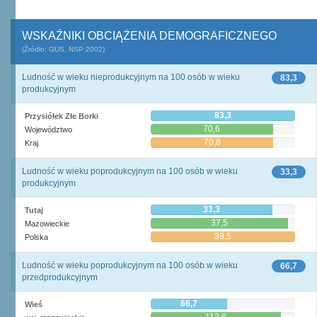
WSKAŹNIKI OBCIĄŻENIA DEMOGRAFICZNEGO
(Źródło: GUS, NSP 2002)
Ludność w wieku nieprodukcyjnym na 100 osób w wieku
83,3
produkcyjnym
83,3
Przysiółek Złe Borki
70,6
Województwo
70,8
Kraj
Ludność w wieku poprodukcyjnym na 100 osób w wieku
33,3
produkcyjnym
33,3
Tutaj
37,5
Mazowieckie
39,5
Polska
Ludność w wieku poprodukcyjnym na 100 osób w wieku
66,7
przedprodukcyjnym
66,7
Wieś