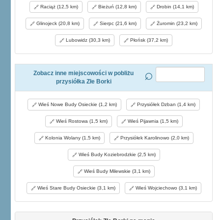
Raciąż (12,5 km)
Bieżuń (12,8 km)
Drobin (14,1 km)
Glinojeck (20,8 km)
Sierpc (21,6 km)
Żuromin (23,2 km)
Lubowidz (30,3 km)
Płońsk (37,2 km)
Zobacz inne miejscowości w pobliżu
przysiółka Złe Borki
Wieś Nowe Budy Osieckie (1,2 km)
Przysiółek Dzban (1,4 km)
Wieś Rostowa (1,5 km)
Wieś Pijawnia (1,5 km)
Kolonia Wolany (1,5 km)
Przysiółek Karolinowo (2,0 km)
Wieś Budy Koziebrodzkie (2,5 km)
Wieś Budy Milewskie (3,1 km)
Wieś Stare Budy Osieckie (3,1 km)
Wieś Wojciechowo (3,1 km)