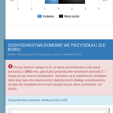
0-9
0-9
3
2
1
0
1
2
3
Kobiety
Mężczyźni
GOSPODARSTWA DOMOWE WE PRZYSIÓŁKU ZŁE
BORKI
(Źródło: Narodowy Spis Powszechny Ludności i Mieszkań 2002)
Proszę zwrócić uwagę na to, że dane prezentowane w tej sekcji
pochodzą z
2002
roku, gdy liczba gospodarstw domowych wynosiła
7
, i
mogą już być mocno nieaktualne. Jednakże są to najświeższe dostępne
dane tego typu dla miejscowości statystycznych dlatego przedstawione
są tutaj dla kompletności w myśl zasady lepsze dane archiwalne, niż
żadne.
Gospodarstwa domowe według liczby osób