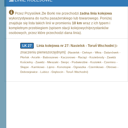
Przez Przysiółek Złe Borki nie przechodzi
żadna linia kolejowa
wykorzystywana do ruchu pasażerskiego lub towarowego. Poniżej
znajduje się lista takich linii w promieniu
10 km
wraz z ich typem i
kompletnym przebiegiem (spisem stacji kolejowych/przystanków
osobowych, przez które przechodzi dana linia).
LK 27
Linia kolejowa nr 27: Nasielsk - Toruń Wschodni
[o
znaczeniu pierwszorzędnym]
(Nasielsk - Cieksyn - Wkra - Dalanówek -
Płońsk - Arcelin - Baboszewo - Kaczorowo - Raciąż - Koziebrody - Zawidz
Kościelny - Zawidz - Mieszaki - Sierpc - Podwierzbie - Koziołek - Czermno -
Skępe - Karnkowo - Lipno - Konotopie - Ograszka - Czernikowo - Obrowo -
Dobrzejewice - Lubicz - Grębocin - Toruń Wschodni)