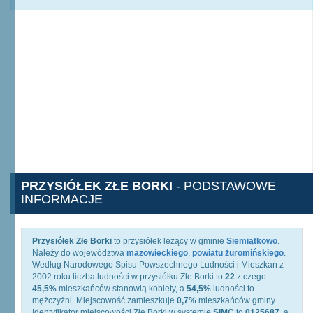
PRZYSIÓŁEK ZŁE BORKI
- PODSTAWOWE
INFORMACJE
Przysiółek Złe Borki
to przysiółek leżący w gminie
Siemiątkowo
.
Należy do województwa
mazowieckiego
,
powiatu żuromińskiego
.
Według Narodowego Spisu Powszechnego Ludności i Mieszkań z
2002 roku liczba ludności w przysiółku Złe Borki to
22
z czego
45,5%
mieszkańców stanowią kobiety, a
54,5%
ludności to
mężczyżni. Miejscowość zamieszkuje
0,7%
mieszkańców gminy.
Identyfikator miejscowości Złe Borki w systemie
SIMC
to
0125687
, a