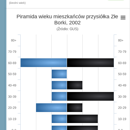
(średni wiek)
Piramida wieku mieszkańców przysiółka Złe
Borki, 2002
(Źródło: GUS)
80+
80+
70-79
70-79
60-69
60-69
50-59
50-59
40-49
40-49
30-39
30-39
20-29
20-29
10-19
10-19