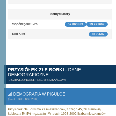
Identyfikatory
Współrzędne GPS
52.863889
19.991667
Kod SIMC
0125687
PRZYSIÓŁEK ZŁE BORKI
- DANE
DEMOGRAFICZNE
(LICZBA LUDNOŚCI, PŁEĆ MIESZKAŃCÓW)
DEMOGRAFIA W PIGUŁCE
(Źródło: GUS, NSP 2002)
Przysiółek Złe Borki ma
22
mieszkańców, z czego
45,5%
stanowią
kobiety, a
54,5%
mężczyźni. W latach 1998-2002 liczba mieszkańców