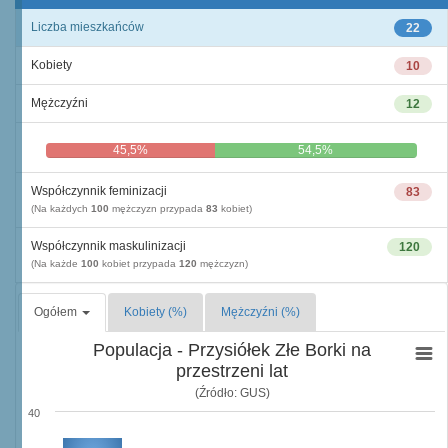
Liczba mieszkańców
22
Kobiety
10
Mężczyźni
12
45,5%
54,5%
Współczynnik feminizacji
83
(Na każdych
100
mężczyzn przypada
83
kobiet)
Współczynnik maskulinizacji
120
(Na każde
100
kobiet przypada
120
mężczyzn)
Ogółem
Kobiety (%)
Mężczyźni (%)
Populacja - Przysiółek Złe Borki na
przestrzeni lat
(Źródło: GUS)
40