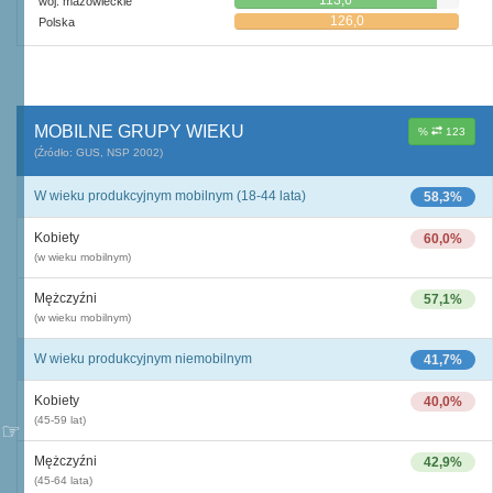
113,6
woj. mazowieckie
126,0
Polska
MOBILNE GRUPY WIEKU
%
123
(Źródło: GUS, NSP 2002)
W wieku produkcyjnym mobilnym (18-44 lata)
58,3%
Kobiety
60,0%
(w wieku mobilnym)
Mężczyźni
57,1%
(w wieku mobilnym)
W wieku produkcyjnym niemobilnym
41,7%
Kobiety
40,0%
(45-59 lat)
Mężczyźni
42,9%
(45-64 lata)