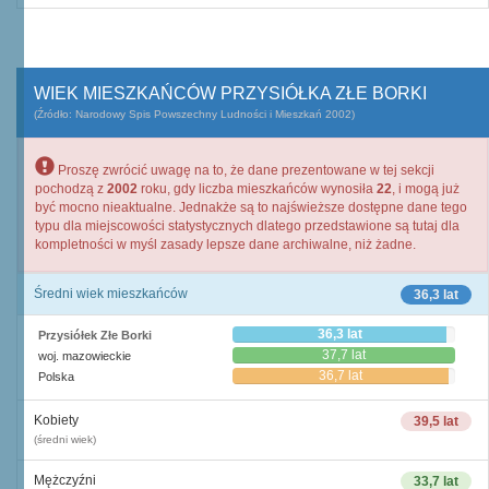
WIEK MIESZKAŃCÓW PRZYSIÓŁKA ZŁE BORKI
(Źródło: Narodowy Spis Powszechny Ludności i Mieszkań 2002)
Proszę zwrócić uwagę na to, że dane prezentowane w tej sekcji
pochodzą z
2002
roku, gdy liczba mieszkańców wynosiła
22
, i mogą już
być mocno nieaktualne. Jednakże są to najświeższe dostępne dane tego
typu dla miejscowości statystycznych dlatego przedstawione są tutaj dla
kompletności w myśl zasady lepsze dane archiwalne, niż żadne.
Średni wiek mieszkańców
36,3 lat
36,3 lat
Przysiółek Złe Borki
37,7 lat
woj. mazowieckie
36,7 lat
Polska
Kobiety
39,5 lat
(średni wiek)
Mężczyźni
33,7 lat