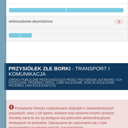
5
wieloosobowe dwurodzinne
1
1
PRZYSIÓŁEK ZŁE BORKI
- TRANSPORT I
KOMUNIKACJA
(DROGI PUBLICZNE PRZECHODZĄCE PRZEZ PRZYSIÓŁEK ZŁE BORKI I ICH
KATEGORIE, PRZEBIEG DRÓG, LINIE KOLEJOWE, STACJE KOLEJOWE,
PRZEBIEG LINII KOLEJOWYCH)
Posiadamy również rozbudowane statystyki o zarejestrowanych
pojazdach, wraz z ich typem, wiekiem oraz wieloma innymi cechami.
Niestety dane te nie są dostępne dla jednostek administracyjnych
mniejszych od powiatów. Zapraszamy do zapoznania się z nimi
bezpośrednio na stronie powiatu żuromińskiego.