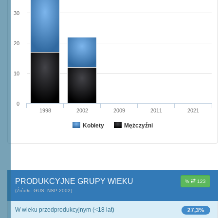
30
20
10
0
1998
2002
2009
2011
2021
Kobiety
Mężczyźni
PRODUKCYJNE GRUPY WIEKU
%
123
(Źródło: GUS, NSP 2002)
W wieku przedprodukcyjnym (<18 lat)
27,3%