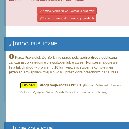
gmina Siemiątkowo - wypadki drogowe
Powiat żuromiński - dane o pojazdach
DROGI PUBLICZNE
Przez Przysiółek Złe Borki nie przechodzi
żadna droga publiczna
zaliczana do kategorii wojewódzkiej lub wyższej. Poniżej znajduje się
lista takich dróg w promieniu
10 km
wraz z ich typem i kompletnym
przebiegiem (spisem miejscowości, przez które przechodzi dana trasa).
DW 561
droga wojewódzka nr 561
(Bieżuń - Dąbrówki - Jaworowo-
Kolonia - Zgagowo-Wieś - Zawidz Kościelny - Szumanie-Bakalary)
LINIE KOLEJOWE