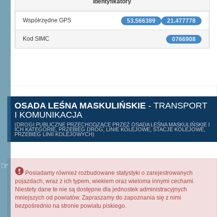
Identyfikatory
Współrzędne GPS
53.566389
21.477778
Kod SIMC
0766908
OSADA LEŚNA MASKULIŃSKIE
- TRANSPORT
I KOMUNIKACJA
(DROGI PUBLICZNE PRZECHODZĄCE PRZEZ OSADA LEŚNA MASKULIŃSKIE I
ICH KATEGORIE, PRZEBIEG DRÓG, LINIE KOLEJOWE, STACJE KOLEJOWE,
PRZEBIEG LINII KOLEJOWYCH)
Posiadamy również rozbudowane statystyki o zarejestrowanych
pojazdach, wraz z ich typem, wiekiem oraz wieloma innymi cechami.
Niestety dane te nie są dostępne dla jednostek administracyjnych
mniejszych od powiatów. Zapraszamy do zapoznania się z nimi
bezpośrednio na stronie powiatu piskiego.