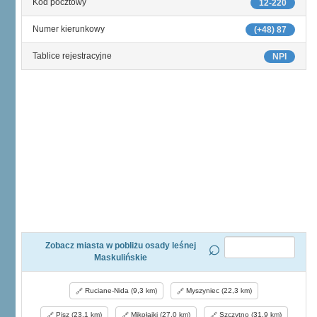
Kod pocztowy
12-220
Numer kierunkowy
(+48) 87
Tablice rejestracyjne
NPI
Zobacz miasta w pobliżu osady leśnej
Maskulińskie
Ruciane-Nida (9,3 km)
Myszyniec (22,3 km)
Pisz (23,1 km)
Mikołajki (27,0 km)
Szczytno (31,9 km)