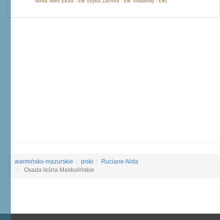
Nowa Wieś Ełcka - Ełk Szyba Zachód - Ełk Towarowy - Ełk)
warmińsko-mazurskie
piski
Ruciane-Nida
Osada leśna Maskulińskie