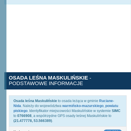
OSADA LEŚNA MASKULIŃSKIE
-
PODSTAWOWE INFORMACJE
Osada leśna Maskulińskie
to osada leżąca w gminie
Ruciane-
Nida
. Należy do województwa
warmińsko-mazurskiego
,
powiatu
piskiego
. Identyfikator miejscowości Maskulińskie w systemie
SIMC
to
0766908
, a współrzędne GPS osady leśnej Maskulińskie to
(21.477778, 53.566389)
.