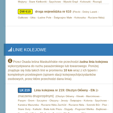
Mojtyny - Stare Kiełbonki - Spychowo - Wysoki Grąd - Kokoszki - Rozogi)
DW 610
droga wojewódzka nr 610
(Piecki - Dobry Lasek -
Gałkowo - Ukta - Ładne Pole - Śwignajno Małe - Kokoszka - Ruciane-Nida)
LINIE KOLEJOWE
Przez Osada leśna Maskulińskie nie przechodzi
żadna linia kolejowa
wykorzystywana do ruchu pasażerskiego lub towarowego. Poniżej
znajduje się lista takich linii w promieniu
10 km
wraz z ich typem i
kompletnym przebiegiem (spisem stacji kolejowych/przystanków
osobowych, przez które przechodzi dana linia).
LK 219
Linia kolejowa nr 219: Olsztyn Główny - Ełk
[o
znaczeniu drugorzędnym]
(Olsztyn Główny - Klewki - Marcinkowo -
Pasym - Grom - Szczytno - Olszyny - Jeruty - Świętajno - Kolonia - Spychowo -
Karwica Mazurska - Ruciane-Nida Zachód - Ruciane-Nida - Szeroki Bór - Pisz -
Stare Guty - Kaliszki - Biała koło Piszu - Drygały - Pogorzel Wielka - Bajtkowo -