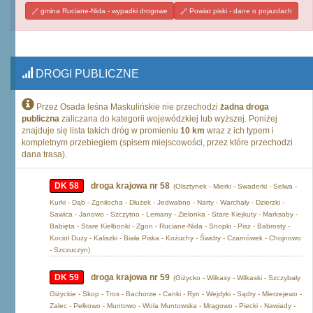
gmina Ruciane-Nida - wypadki drogowe
Powiat piski - dane o pojazdach
DROGI PUBLICZNE
Przez Osada leśna Maskulińskie nie przechodzi
żadna droga
publiczna
zaliczana do kategorii wojewódzkiej lub wyższej. Poniżej
znajduje się lista takich dróg w promieniu
10 km
wraz z ich typem i
kompletnym przebiegiem (spisem miejscowości, przez które przechodzi
dana trasa).
DK 58
droga krajowa nr 58
(Olsztynek - Mierki - Swaderki - Selwa -
Kurki - Dąb - Zgniłocha - Dłużek - Jedwabno - Narty - Warchały - Dzierzki -
Sawica - Janowo - Szczytno - Lemany - Zielonka - Stare Kiejkuty - Marksoby -
Babięta - Stare Kiełbonki - Zgon - Ruciane-Nida - Snopki - Pisz - Babrosty -
Kocioł Duży - Kaliszki - Biała Piska - Kożuchy - Świdry - Czarnówek - Chojnowo
- Szczuczyn)
DK 59
droga krajowa nr 59
(Giżycko - Wilkasy - Wilkaski - Szczybały
Giżyckie - Skop - Tros - Bachorze - Canki - Ryn - Wejdyki - Sądry - Mierzejewo -
Zalec - Pełkowo - Muntowo - Wola Muntowska - Mrągowo - Piecki - Nawiady -