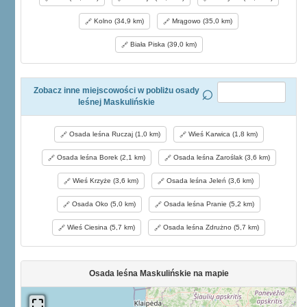
Kolno (34,9 km)
Mrągowo (35,0 km)
Biała Piska (39,0 km)
Zobacz inne miejscowości w pobliżu osady
leśnej Maskulińskie
Osada leśna Ruczaj (1,0 km)
Wieś Karwica (1,8 km)
Osada leśna Borek (2,1 km)
Osada leśna Zaroślak (3,6 km)
Wieś Krzyże (3,6 km)
Osada leśna Jeleń (3,6 km)
Osada Oko (5,0 km)
Osada leśna Pranie (5,2 km)
Wieś Ciesina (5,7 km)
Osada leśna Zdrużno (5,7 km)
Osada leśna Maskulińskie na mapie