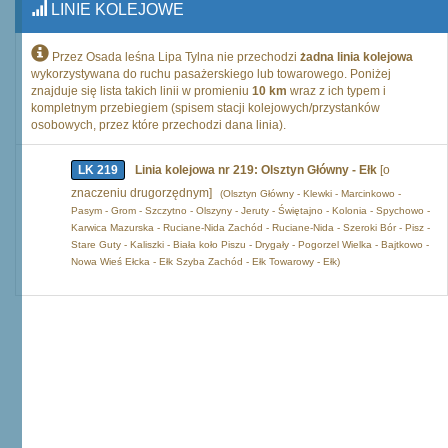
LINIE KOLEJOWE
Przez Osada leśna Lipa Tylna nie przechodzi
żadna linia kolejowa
wykorzystywana do ruchu pasażerskiego lub towarowego. Poniżej
znajduje się lista takich linii w promieniu
10 km
wraz z ich typem i
kompletnym przebiegiem (spisem stacji kolejowych/przystanków
osobowych, przez które przechodzi dana linia).
LK 219
Linia kolejowa nr 219: Olsztyn Główny - Ełk
[o
znaczeniu drugorzędnym]
(Olsztyn Główny - Klewki - Marcinkowo -
Pasym - Grom - Szczytno - Olszyny - Jeruty - Świętajno - Kolonia - Spychowo -
Karwica Mazurska - Ruciane-Nida Zachód - Ruciane-Nida - Szeroki Bór - Pisz -
Stare Guty - Kaliszki - Biała koło Piszu - Drygały - Pogorzel Wielka - Bajtkowo -
Nowa Wieś Ełcka - Ełk Szyba Zachód - Ełk Towarowy - Ełk)