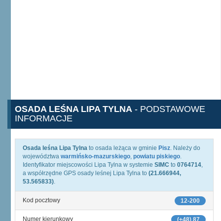
OSADA LEŚNA LIPA TYLNA
- PODSTAWOWE
INFORMACJE
Osada leśna Lipa Tylna
to osada leżąca w gminie
Pisz
. Należy do
województwa
warmińsko-mazurskiego
,
powiatu piskiego
.
Identyfikator miejscowości Lipa Tylna w systemie
SIMC
to
0764714
,
a współrzędne GPS osady leśnej Lipa Tylna to
(21.666944,
53.565833)
.
Kod pocztowy
12-200
Numer kierunkowy
(+48) 87