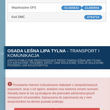
Współrzędne GPS
53.565833
21.666944
Kod SIMC
0764714
OSADA LEŚNA LIPA TYLNA
- TRANSPORT I
KOMUNIKACJA
(DROGI PUBLICZNE PRZECHODZĄCE PRZEZ OSADA LEŚNA LIPA TYLNA I
ICH KATEGORIE, PRZEBIEG DRÓG, LINIE KOLEJOWE, STACJE KOLEJOWE,
PRZEBIEG LINII KOLEJOWYCH)
Posiadamy również rozbudowane statystyki o zarejestrowanych
pojazdach, wraz z ich typem, wiekiem oraz wieloma innymi cechami.
Niestety dane te nie są dostępne dla jednostek administracyjnych
mniejszych od powiatów. Zapraszamy do zapoznania się z nimi
bezpośrednio na stronie powiatu piskiego.