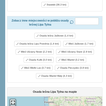
Stawiski (38,3 km)
Zobacz inne miejscowości w pobliżu osady
leśnej Lipa Tylna
Osada leśna Jaśkowo (1,4 km)
Osada leśna Lipa Przednia (1,4 km)
Wieś Jaśkowo (1,7 km)
Wieś Uściany Nowe (2,2 km)
Wieś Uściany Stare (2,9 km)
Osada Kulik (3,0 km)
Wieś Wiartel (3,2 km)
Wieś Wielki Las (3,7 km)
Osada Pieczysko (3,8 km)
Osada Wiartel Mały (4,3 km)
Osada leśna Lipa Tylna na mapie