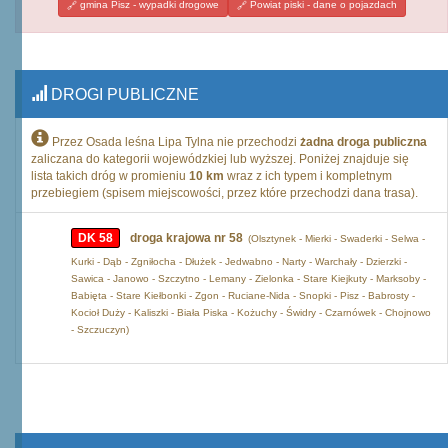
gmina Pisz - wypadki drogowe
Powiat piski - dane o pojazdach
DROGI PUBLICZNE
Przez Osada leśna Lipa Tylna nie przechodzi
żadna droga publiczna
zaliczana do kategorii wojewódzkiej lub wyższej. Poniżej znajduje się
lista takich dróg w promieniu
10 km
wraz z ich typem i kompletnym
przebiegiem (spisem miejscowości, przez które przechodzi dana trasa).
DK 58
droga krajowa nr 58
(Olsztynek - Mierki - Swaderki - Selwa -
Kurki - Dąb - Zgniłocha - Dłużek - Jedwabno - Narty - Warchały - Dzierzki -
Sawica - Janowo - Szczytno - Lemany - Zielonka - Stare Kiejkuty - Marksoby -
Babięta - Stare Kiełbonki - Zgon - Ruciane-Nida - Snopki - Pisz - Babrosty -
Kocioł Duży - Kaliszki - Biała Piska - Kożuchy - Świdry - Czarnówek - Chojnowo
- Szczuczyn)