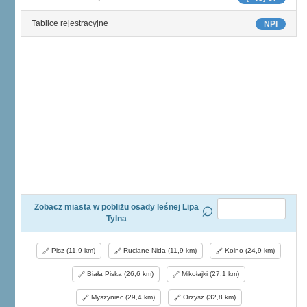
Tablice rejestracyjne
NPI
Zobacz miasta w pobliżu osady leśnej Lipa
Tylna
Pisz (11,9 km)
Ruciane-Nida (11,9 km)
Kolno (24,9 km)
Biała Piska (26,6 km)
Mikołajki (27,1 km)
Myszyniec (29,4 km)
Orzysz (32,8 km)