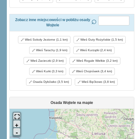
Zobacz inne miejscowości w pobliżu osady
Wojtele
Wieś Sokoły Jeziorne (1,1 km)
Wieś Guty Rożyńskie (1,5 km)
Wieś Tarachy (1,9 km)
Wieś Kurzątki (2,4 km)
Wieś Zacieczki (2,9 km)
Wieś Rogale Wielkie (3,2 km)
Wieś Kurki (3,3 km)
Wieś Chojnówek (3,4 km)
Osada Dybówko (3,5 km)
Wieś Bęćkowo (3,8 km)
Osada Wojtele na mapie