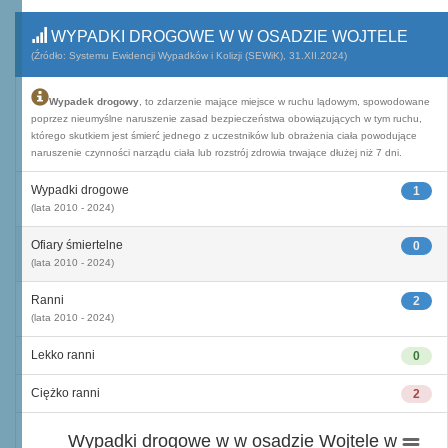
WYPADKI DROGOWE W W OSADZIE WOJTELE
(Źródło: Systemu Ewidencji Wypadków i Kolizji (SEWiK), 31.XII.2024)
Wypadek drogowy
, to zdarzenie mające miejsce w ruchu lądowym, spowodowane
poprzez nieumyślne naruszenie zasad bezpieczeństwa obowiązujących w tym ruchu,
którego skutkiem jest śmierć jednego z uczestników lub obrażenia ciała powodujące
naruszenie czynności narządu ciała lub rozstrój zdrowia trwające dłużej niż 7 dni.
Wypadki drogowe
1
(lata 2010 - 2024)
Ofiary śmiertelne
0
(lata 2010 - 2024)
Ranni
2
(lata 2010 - 2024)
Lekko ranni
0
Ciężko ranni
2
Wypadki drogowe w w osadzie Wojtele w