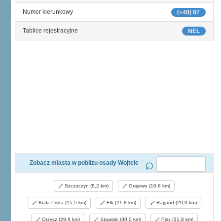
Numer kierunkowy
(+48) 87
Tablice rejestracyjne
NEL
Zobacz miasta w pobliżu osady Wojtele
Szczuczyn (8,2 km)
Grajewo (10,6 km)
Biała Piska (15,5 km)
Ełk (21,8 km)
Rajgród (29,0 km)
Orzysz (29,9 km)
Stawiski (30,0 km)
Pisz (31,8 km)