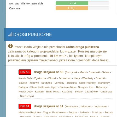
122,4
woj. warmińsko-mazurskie
120,1
Cały kraj
DROGI PUBLICZNE
Przez Osada Wojtele nie przechodzi
żadna droga publiczna
zaliczana do kategorii wojewódzkiej lub wyższej. Poniżej znajduje się
lista takich dróg w promieniu
10 km
wraz z ich typem i kompletnym
przebiegiem (spisem miejscowości, przez które przechodzi dana trasa).
DK 58
droga krajowa nr 58
(Olsztynek - Mierki - Swaderki - Selwa -
Kurki - Dąb - Zgniłocha - Dłużek - Jedwabno - Narty - Warchały - Dzierzki -
Sawica - Janowo - Szczytno - Lemany - Zielonka - Stare Kiejkuty - Marksoby -
Babięta - Stare Kiełbonki - Zgon - Ruciane-Nida - Snopki - Pisz - Babrosty -
Kocioł Duży - Kaliszki - Biała Piska - Kożuchy - Świdry - Czarnówek - Chojnowo
- Szczuczyn)
DK 61
droga krajowa nr 61
(Warszawa - Jabłonna - Legionowo -
Michałów-Reginów - Zegrze Południowe - Zegrze - Jadwisin - Stasi las - Serock
- Wierzbica - Klusek - Dzierżenin - Pogorzelec - Karniewek - Gzowo - Strzyże -