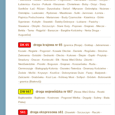
Łubienica - Kacice - Pułtusk - Kleszewo - Chmielewo - Boby - Orzyc - Stary
Szelków - Łaś - Różan - Dyszobaba - Sieluń - Młynarze - Dobrołęka - Nożewo -
Ostrołęka - Laskowiec - Rydzewo - Miastkowo - Sulki - Jannowo - Łomża -
Piątnica Poduchowna - Marianowo - Budy Czarnockie - Kisielnica - Górki-
Sypniewo - Kobylin - Stawiski - Świdry-Dobrzyce - Łubiane - Pasichy -
Stawiane - Obrytki - Szczuczyn - Stare Guty - Popowo - Grajewo - Miecze -
Bełda - Tama - Rajgród - Barszcze - Bargłów Kościelny - Netta Druga -
Augustów)
DK 65
droga krajowa nr 65
(granica (Rosja) - Gołdap - Jabramowo -
Kozaki - Regiele - Pogorzel - Kowale Oleckie - Daniele - Rogówko - Strożne-
Żwirownia - Golubki - Sedranki - Olecko - Kukowo - Ślepie - Gąski - Przytuły -
Straduny - Oracze - Konieczki - Ełk - Nowa Wieś Ełcka - Zdunki -
Niedźwiedzkie - Prostki - Bogusze - Grajewo - Koszarówka - Ruda -
Ciemnoszyje - Białogrądy-Kolonia - Osowiec-Twierdza - Downary Kościelne -
Żodzie - Mońki - Knyszyn - Kozińce - Dobrzyniewo Duże - Fasty - Białystok -
Zaścianki - Grabówka - Kozi Las - Królowy Most - Sofipol - Gródek - Bobrowniki
- granica (Białoruś))
DW 667
droga wojewódzka nr 667
(Nowa Wieś Ełcka - Rostki
Bajtkowskie - Bajtkowo - Kosinowo - Pogorzel Wielka - Drygały - Sulimy - Biała
Piska)
S61
droga ekspresowa s61
(Stawiski - Szczuczyn - Raczki -