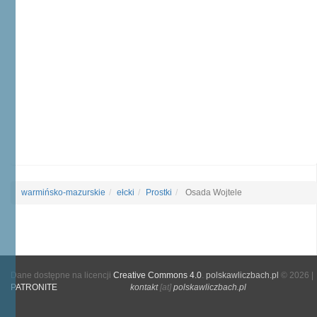
warmińsko-mazurskie
ełcki
Prostki
Osada Wojtele
Dane dostępne na licencji
Creative Commons 4.0
.
polskawliczbach.pl
© 2026 |
PATRONITE
kontakt
[at]
polskawliczbach.pl