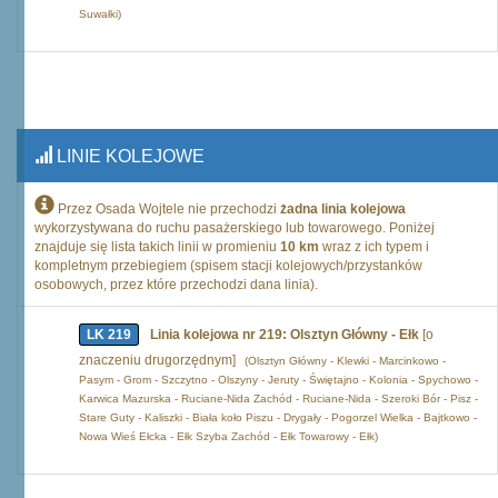
Suwałki)
LINIE KOLEJOWE
Przez Osada Wojtele nie przechodzi
żadna linia kolejowa
wykorzystywana do ruchu pasażerskiego lub towarowego. Poniżej
znajduje się lista takich linii w promieniu
10 km
wraz z ich typem i
kompletnym przebiegiem (spisem stacji kolejowych/przystanków
osobowych, przez które przechodzi dana linia).
LK 219
Linia kolejowa nr 219: Olsztyn Główny - Ełk
[o
znaczeniu drugorzędnym]
(Olsztyn Główny - Klewki - Marcinkowo -
Pasym - Grom - Szczytno - Olszyny - Jeruty - Świętajno - Kolonia - Spychowo -
Karwica Mazurska - Ruciane-Nida Zachód - Ruciane-Nida - Szeroki Bór - Pisz -
Stare Guty - Kaliszki - Biała koło Piszu - Drygały - Pogorzel Wielka - Bajtkowo -
Nowa Wieś Ełcka - Ełk Szyba Zachód - Ełk Towarowy - Ełk)