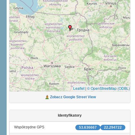
Leaflet
|
© OpenStreetMap (ODBL)
Zobacz Google Street View
Identyfikatory
Współrzędne GPS
53.636667
22.294722