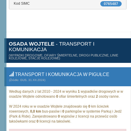
Kod SIMC
0765487
OSADA WOJTELE
- TRANSPORT I
KOMUNIKACJA
(WYPADKI DROGOWE, OFIARY ŚMIERTELNE, DROGI PUBLICZNE, LINIE
KOLEJOWE, STACJE KOLEJOWE)
TRANSPORT I KOMUNIKACJA W PIGUŁCE
(Źródło: GUS, 31.XII.2024)
Według danych z lat 2010 - 2024 w wyniku
1
wypadków drogowych w w
osadzie Wojtele odnotowano
0
ofiar śmiertelnych oraz
2
osoby ranne.
W 2024 roku w w osadzie Wojtele znajdowało się
0
km ścieżek
rowerowych,
0,0 km
bus-pasów i
0
parkingów w systemie Parkuj i Jedź
(Park & Ride). Zarejestrowano
0
wypisów z licencji na przewóz osób
taksówkami oraz
0
licencji na taksówki.