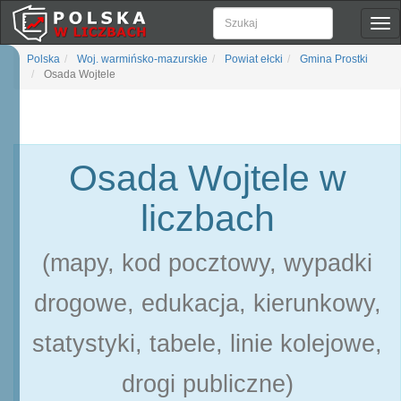
Pok
naw
Polska
Woj. warmińsko-mazurskie
Powiat ełcki
Gmina Prostki
Osada Wojtele
Osada Wojtele w
liczbach
(mapy, kod pocztowy, wypadki
drogowe, edukacja, kierunkowy,
statystyki, tabele, linie kolejowe,
drogi publiczne)