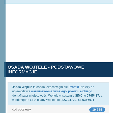
OSADA WOJTELE
- PODSTAWOWE
INFORMACJE
Osada Wojtele
to osada leżąca w gminie
Prostki
. Należy do
województwa
warmińsko-mazurskiego
,
powiatu ełckiego
.
Identyfikator miejscowości Wojtele w systemie
SIMC
to
0765487
, a
współrzędne GPS osady Wojtele to
(22.294722, 53.636667)
.
Kod pocztowy
19-335