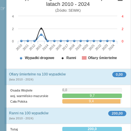
latach 2010 - 2024
(Źródło: SEWiK)
4
4
2
2
0
0
2010
2015
2020
2013
2018
2023
2011
2016
2021
2014
2019
2024
2012
2017
2022
Wypadki drogowe
Ranni
Ofiary śmiertelne
Ofiary śmiertelne na 100 wypadków
0,00
(lata 2010 - 2024)
0,0
Osada Wojtele
9,7
woj. warmińsko-mazurskie
9,4
Cała Polska
Ranni na 100 wypadków
200,00
(lata 2010 - 2024)
200,0
Tutaj