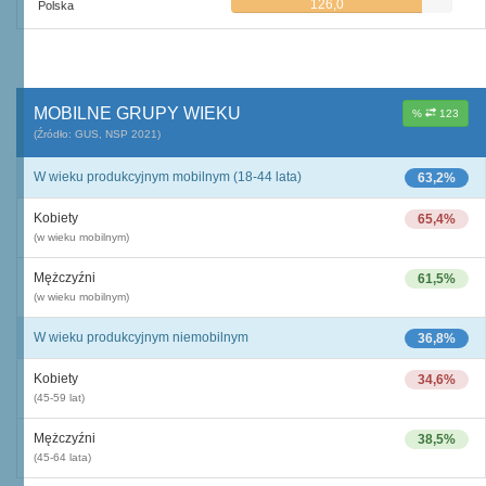
126,0
Polska
MOBILNE GRUPY WIEKU
%
123
(Źródło: GUS, NSP 2021)
W wieku produkcyjnym mobilnym (18-44 lata)
63,2%
Kobiety
65,4%
(w wieku mobilnym)
Mężczyźni
61,5%
(w wieku mobilnym)
W wieku produkcyjnym niemobilnym
36,8%
Kobiety
34,6%
(45-59 lat)
Mężczyźni
38,5%
(45-64 lata)