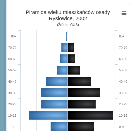
Piramida wieku mieszkańców osady
Rysiowice, 2002
(Źródło: GUS)
80+
80+
70-79
70-79
60-69
60-69
50-59
50-59
40-49
40-49
30-39
30-39
20-29
20-29
10-19
10-19
0-9
0-9