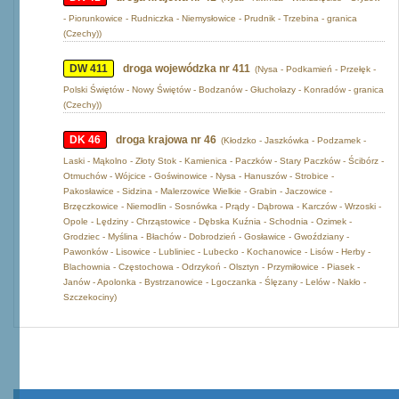
- Piorunkowice - Rudniczka - Niemysłowice - Prudnik - Trzebina - granica
(Czechy))
DW 411
droga wojewódzka nr 411
(Nysa - Podkamień - Przełęk -
Polski Świętów - Nowy Świętów - Bodzanów - Głuchołazy - Konradów - granica
(Czechy))
DK 46
droga krajowa nr 46
(Kłodzko - Jaszkówka - Podzamek -
Laski - Mąkolno - Złoty Stok - Kamienica - Paczków - Stary Paczków - Ścibórz -
Otmuchów - Wójcice - Goświnowice - Nysa - Hanuszów - Strobice -
Pakosławice - Sidzina - Malerzowice Wielkie - Grabin - Jaczowice -
Brzęczkowice - Niemodlin - Sosnówka - Prądy - Dąbrowa - Karczów - Wrzoski -
Opole - Lędziny - Chrząstowice - Dębska Kuźnia - Schodnia - Ozimek -
Grodziec - Myślina - Błachów - Dobrodzień - Gosławice - Gwoździany -
Pawonków - Lisowice - Lubliniec - Lubecko - Kochanowice - Lisów - Herby -
Blachownia - Częstochowa - Odrzykoń - Olsztyn - Przymiłowice - Piasek -
Janów - Apolonka - Bystrzanowice - Lgoczanka - Ślęzany - Lelów - Nakło -
Szczekociny)