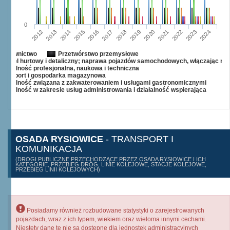
0
2022
2013
2017
2021
2012
2016
2020
2024
2015
2019
2023
2014
2018
Budownictwo
Przetwórstwo przemysłowe
Handel hurtowy i detaliczny; naprawa pojazdów samochodowych, włączając mo
Działalność profesjonalna, naukowa i techniczna
Transport i gospodarka magazynowa
Działalność związana z zakwaterowaniem i usługami gastronomicznymi
Działalność w zakresie usług administrowania i działalność wspierająca
OSADA RYSIOWICE
- TRANSPORT I
KOMUNIKACJA
(DROGI PUBLICZNE PRZECHODZĄCE PRZEZ OSADA RYSIOWICE I ICH
KATEGORIE, PRZEBIEG DRÓG, LINIE KOLEJOWE, STACJE KOLEJOWE,
PRZEBIEG LINII KOLEJOWYCH)
Posiadamy również rozbudowane statystyki o zarejestrowanych
pojazdach, wraz z ich typem, wiekiem oraz wieloma innymi cechami.
Niestety dane te nie są dostępne dla jednostek administracyjnych