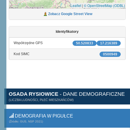
Leaflet
|
© OpenStreetMap (ODBL)
Zobacz Google Street View
Identyfikatory
Współrzędne GPS
50.520833
17.216389
Kod SIMC
0500949
OSADA RYSIOWICE
- DANE DEMOGRAFICZNE
(LICZBA LUDNOŚCI, PŁEĆ MIESZKAŃCÓW)
DEMOGRAFIA W PIGUŁCE
(Źródło: GUS, NSP 2021)