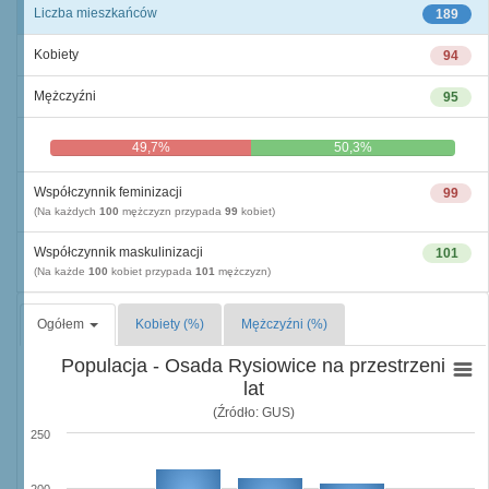
Liczba mieszkańców
189
Kobiety
94
Mężczyźni
95
49,7%
50,3%
Współczynnik feminizacji
99
(Na każdych
100
mężczyzn przypada
99
kobiet)
Współczynnik maskulinizacji
101
(Na każde
100
kobiet przypada
101
mężczyzn)
Ogółem
Kobiety (%)
Mężczyźni (%)
Populacja - Osada Rysiowice na przestrzeni
lat
(Źródło: GUS)
250