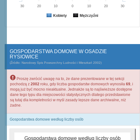
30
20
10
0
10
20
30
Kobiety
Mężczyźni
GOSPODARSTWA DOMOWE W OSADZIE
RYSIOWICE
(Źródło: Narodowy Spis Powszechny Ludności i Mieszkań 2002)
Proszę zwrócić uwagę na to, że dane prezentowane w tej sekcji
pochodzą z
2002
roku, gdy liczba gospodarstw domowych wynosiła
69
, i
mogą już być mocno nieaktualne. Jednakże są to najświeższe dostępne
dane tego typu dla miejscowości statystycznych dlatego przedstawione
są tutaj dla kompletności w myśl zasady lepsze dane archiwalne, niż
żadne.
Gospodarstwa domowe według liczby osób
Gospodarstwa domowe według liczby osób