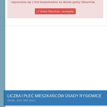
zapoznania się z nimi bezpośrednio na stronie gminy Otmuchów.
Gmina Otmuchów - demogafia
LICZBA I PŁEĆ MIESZKAŃCÓW OSADY RYSIOWICE
(Źródło: GUS, NSP 2021)