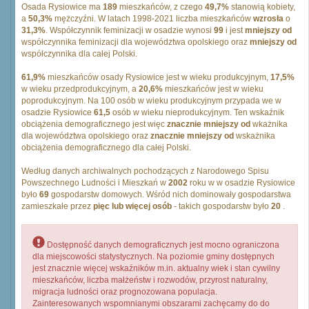
Osada Rysiowice ma
189
mieszkańców, z czego
49,7%
stanowią kobiety,
a
50,3%
mężczyźni. W latach 1998-2021 liczba mieszkańców
wzrosła
o
31,3%
. Współczynnik feminizacji w osadzie wynosi
99
i jest
mniejszy od
współczynnika feminizacji dla województwa opolskiego oraz
mniejszy od
współczynnika dla całej Polski.
61,9%
mieszkańców osady Rysiowice jest w wieku produkcyjnym,
17,5%
w wieku przedprodukcyjnym, a
20,6%
mieszkańców jest w wieku
poprodukcyjnym. Na 100 osób w wieku produkcyjnym przypada we w
osadzie Rysiowice
61,5
osób w wieku nieprodukcyjnym. Ten wskaźnik
obciążenia demograficznego jest więc
znacznie mniejszy od
wkażnika
dla województwa opolskiego oraz
znacznie mniejszy od
wskażnika
obciążenia demograficznego dla całej Polski.
Według danych archiwalnych pochodzących z Narodowego Spisu
Powszechnego Ludności i Mieszkań w
2002
roku w w osadzie Rysiowice
było
69
gospodarstw domowych. Wśród nich dominowały gospodarstwa
zamieszkałe przez
pięc lub więcej osób
- takich gospodarstw było
20
.
Dostępność danych demograficznych jest mocno ograniczona
dla miejscowości statystycznych. Na poziomie gminy dostępnych
jest znacznie więcej wskaźników m.in. aktualny wiek i stan cywilny
mieszkańców, liczba małżeństw i rozwodów, przyrost naturalny,
migracja ludności oraz prognozowana populacja.
Zainteresowanych wspomnianymi obszarami zachęcamy do do