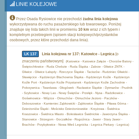
LINIE KOLEJOWE
Przez Osada Rysiowice nie przechodzi
żadna linia kolejowa
wykorzystywana do ruchu pasażerskiego lub towarowego. Poniżej
znajduje się lista takich linii w promieniu
10 km
wraz z ich typem i
kompletnym przebiegiem (spisem stacji kolejowych/przystanków
osobowych, przez które przechodzi dana linia).
LK 137
Linia kolejowa nr 137: Katowice - Legnica
[o
znaczeniu państwowym]
(Katowice - Katowice Załęże - Chorzów Batory -
Świętochłowice - Ruda Chebzie - Ruda Śląska - Zabrze - Gliwice ZNTK -
Gliwice - Gliwice Łabędy - Rzeczyce Śląskie - Taciszów - Rudziniec Gliwicki -
Sławięcice - Kędzierzyn Blachownia Śląska - Kędzierzyn Koźle - Kędzierzyn
Koźle Port - Kędzierzyn Koźle Przystanek - Kędzierzyn Koźle Zachodnie -
Pokrzywnica - Twardawa - Głogówek - Racławice Śląskie - Dytmarów - Prudnik
- Szybowice - Nowy Las - Nowy Świętów - Przełęk - Nysa - Radzikowice -
Goświnowice - Wójcice - Otmuchów - Otmuchów Jezioro - Paczków -
Doboszowice - Kamieniec Ząbkowicki - Ząbkowice Śląskie - Piława Górna -
Dzierżoniów Śląski - Mościsko Dzierżoniowskie - Krzyżowa - Świdnica
Kraszowice - Świdnica Miasto - Bolesławice Świdnickie - Jaworzyna Śląska -
Stanowice - Strzegom - Goczałków - Rogoźnica - Jawor - Stary Jawor -
Brachów - Przybyłowice - Nowa Wieś Legnicka - Legnica Piekary - Legnica)