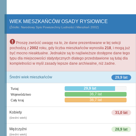
WIEK MIESZKAŃCÓW OSADY RYSIOWICE
(Źródło: Narodowy Spis Powszechny Ludności i Mieszkań 2002)
Proszę zwrócić uwagę na to, że dane prezentowane w tej sekcji
pochodzą z
2002
roku, gdy liczba mieszkańców wynosiła
218
, i mogą już
być mocno nieaktualne. Jednakże są to najświeższe dostępne dane tego
typu dla miejscowości statystycznych dlatego przedstawione są tutaj dla
kompletności w myśl zasady lepsze dane archiwalne, niż żadne.
Średni wiek mieszkańców
29,9 lat
29,9 lat
Tutaj
36,7 lat
Województwo
36,7 lat
Cały kraj
Kobiety
31,0 lat
(średni wiek)
Mężczyźni
28,9 lat
(średni wiek)