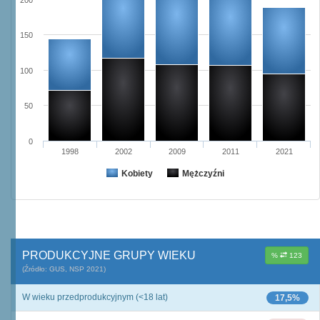
200
150
100
50
0
1998
2002
2009
2011
2021
Kobiety
Mężczyźni
PRODUKCYJNE GRUPY WIEKU
%
123
(Źródło: GUS, NSP 2021)
W wieku przedprodukcyjnym (<18 lat)
17,5%