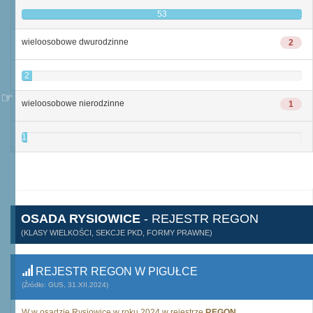
53
wieloosobowe dwurodzinne
2
2
wieloosobowe nierodzinne
1
1
OSADA RYSIOWICE
- REJESTR REGON
(KLASY WIELKOŚCI, SEKCJE PKD, FORMY PRAWNE)
REJESTR REGON W PIGUŁCE
(Źródło: GUS, 31.XII.2024)
W w osadzie Rysiowice w roku 2024 w rejestrze
REGON