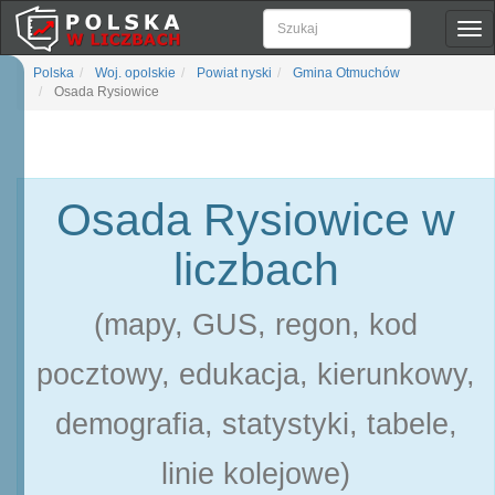
Pok
naw
Polska
Woj. opolskie
Powiat nyski
Gmina Otmuchów
Osada Rysiowice
Osada Rysiowice w
liczbach
(mapy, GUS, regon, kod
pocztowy, edukacja, kierunkowy,
demografia, statystyki, tabele,
linie kolejowe)