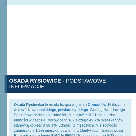
OSADA RYSIOWICE
- PODSTAWOWE
INFORMACJE
Osada Rysiowice
to osada leżąca w gminie
Otmuchów
. Należy do
województwa
opolskiego
,
powiatu nyskiego
. Według Narodowego
Spisu Powszechnego Ludności i Mieszkań z 2021 roku liczba
ludności w osadzie Rysiowice to
189
z czego
49,7%
mieszkańców
stanowią kobiety, a
50,3%
ludności to mężczyźni. Miejscowość
zamieszkuje
1,5%
mieszkańców gminy. Identyfikator miejscowości
Rysiowice w systemie
SIMC
to
0500949
, a współrzędne GPS osady