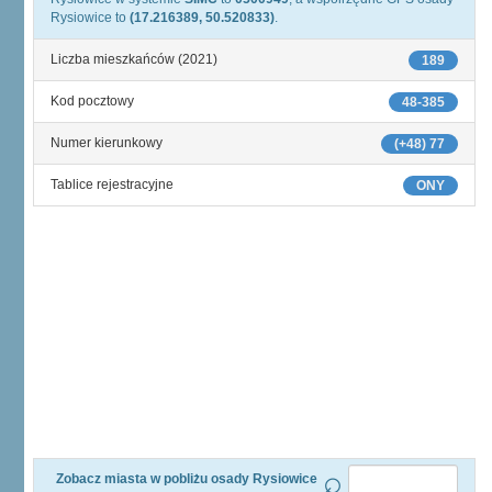
Rysiowice to
(17.216389, 50.520833)
.
Liczba mieszkańców (2021)
189
Kod pocztowy
48-385
Numer kierunkowy
(+48) 77
Tablice rejestracyjne
ONY
Zobacz miasta w pobliżu osady Rysiowice