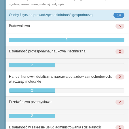
ogółem prezentowaną w danej podgrupie.
Osoby fizyczne prowadzące działalność gospodarczą
14
Budownictwo
5
5
Działalność profesjonalna, naukowa i techniczna
2
2
Handel hurtowy i detaliczny; naprawa pojazdów samochodowych,
2
włączając motocykle
2
Przetwórstwo przemysłowe
2
2
Działalność w zakresie usług administrowania i działalność
1