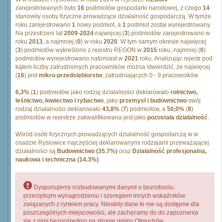
zarejestrowanych było
16
podmiotów gospodarki narodowej, z czego
14
stanowiły osoby fizyczne prowadzące działalność gospodarczą. W tymże
roku zarejestrowano
1
nowy podmiot, a
1
podmiot został wyrejestrowany.
Na przestrzeni lat
2009
-
2024
najwięcej (
3
) podmiotów zarejestrowano w
roku
2013
, a najmniej (
0
) w roku
2020
. W tym samym okresie najwięcej
(
3
) podmiotów wykreślono z rejestru REGON w
2015
roku, najmniej (
0
)
podmiotów wyrejestrowano natomiast w
2021
roku. Analizując rejestr pod
kątem liczby zatrudnionych pracowników można stwierdzić, że najwięcej
(
16
) jest
mikro-przedsiębiorstw
, zatrudniających 0 - 9 pracowników.
6,3%
(
1
) podmiotów jako rodzaj działalności deklarowało
rolnictwo,
leśnictwo, łowiectwo i rybactwo
, jako
przemysł i budownictwo
swój
rodzaj działalności deklarowało
43,8%
(
7
) podmiotów, a
50,0%
(
8
)
podmiotów w rejestrze zakwalifikowana jest jako
pozostała działalność
.
Wśród osób fizycznych prowadzących działalność gospodarczą w w
osadzie Rysiowice najczęściej deklarowanymi rodzajami przeważającej
działalności są
Budownictwo (35.7%)
oraz
Działalność profesjonalna,
naukowa i techniczna (14.3%)
.
Dysponujemy rozbudowanymi danymi o bezrobociu,
przeciętnym wynagrodzeniu i szeregiem innych wskaźników
związanych z rynkiem pracy. Niestety dane te nie są dostępne dla
poszczególnych miejscowości, ale zachęcamy do do zapoznania
się z nimi bezpośrednio na stronie gminy Otmuchów.