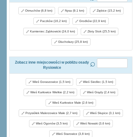
Otmuchów (6,8 km)
Nysa (9,1 km)
Ziębice (15,2 km)
Paczków (16,2 km)
Grodków (22,9 km)
Kamieniec Ząbkowicki (24,0 km)
Złoty Stok (25,5 km)
Głuchołazy (25,8 km)
Zobacz inne miejscowości w pobliżu osady
Rysiowice
Wieś Goraszowice (1,5 km)
Wieś Siedlec (1,5 km)
Wieś Karłowice Wielkie (2,2 km)
Wieś Grądy (2,4 km)
Wieś Karłowice Małe (2,6 km)
Przysiółek Malerzowice Małe (2,7 km)
Wieś Słupice (3,1 km)
Wieś Ogonów (3,5 km)
Wieś Nowaki (3,6 km)
Wieś Starowice (3,8 km)