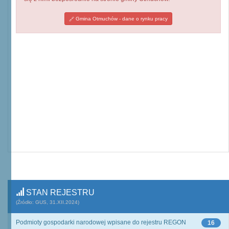
Gmina Otmuchów - dane o rynku pracy
STAN REJESTRU
(Źródło: GUS, 31.XII.2024)
Podmioty gospodarki narodowej wpisane do rejestru REGON
16