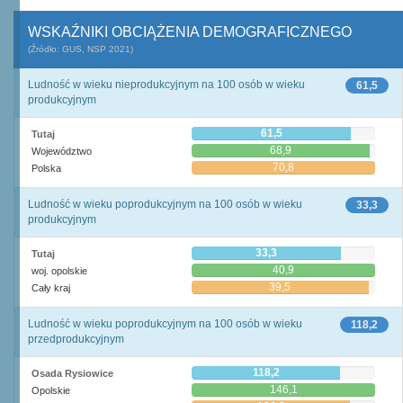
WSKAŹNIKI OBCIĄŻENIA DEMOGRAFICZNEGO
(Źródło: GUS, NSP 2021)
Ludność w wieku nieprodukcyjnym na 100 osób w wieku
61,5
produkcyjnym
61,5
Tutaj
68,9
Województwo
70,8
Polska
Ludność w wieku poprodukcyjnym na 100 osób w wieku
33,3
produkcyjnym
33,3
Tutaj
40,9
woj. opolskie
39,5
Cały kraj
Ludność w wieku poprodukcyjnym na 100 osób w wieku
118,2
przedprodukcyjnym
118,2
Osada Rysiowice
146,1
Opolskie