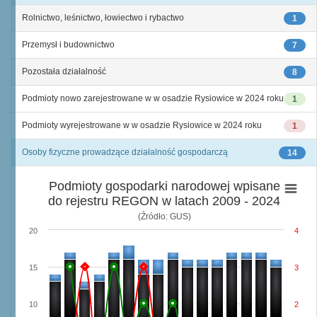
Rolnictwo, leśnictwo, łowiectwo i rybactwo
1
Przemysł i budownictwo
7
Pozostała działalność
8
Podmioty nowo zarejestrowane w w osadzie Rysiowice w 2024 roku
1
Podmioty wyrejestrowane w w osadzie Rysiowice w 2024 roku
1
Osoby fizyczne prowadzące działalność gospodarczą
14
Podmioty gospodarki narodowej wpisane
do rejestru REGON w latach 2009 - 2024
(Źródło: GUS)
20
4
15
3
10
2