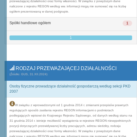
przeważającej działalności oraz formy własności. W związku z powyższym dane
naliczone z rejestru REGON według ww. informacji mogą nie sumować się na liczbę
ogółem prezentowaną w danej podgrupie.
Spółki handlowe ogółem
1
1
RODZAJ PRZEWAŻAJĄCEJ DZIAŁALNOŚCI
(Źródło: GUS, 31.XII.2024)
Osoby fizyczne prowadzące działalność gospodarczą według sekcji PKD
2007
W związku z wprowadzonymi od 1 grudnia 2014 r. zmianami przepisów prawnych
regulujących sposób zasilania rejestru REGON informacjami o podmiotach
podlegających wpisowi do Krajowego Rejestru Sądowego, od danych według stanu na
31 grudnia 2014 r. istnieje możliwość wystąpienia w rejestrze REGON niewypełnionych
pozycji dotyczących przewidywanej liczby pracujących, adresu siedziby, rodzaju
przeważającej działalności oraz formy własności. W związku z powyższym dane
naliczone z rejestru REGON według ww. informacji mogą nie sumować się na liczbę