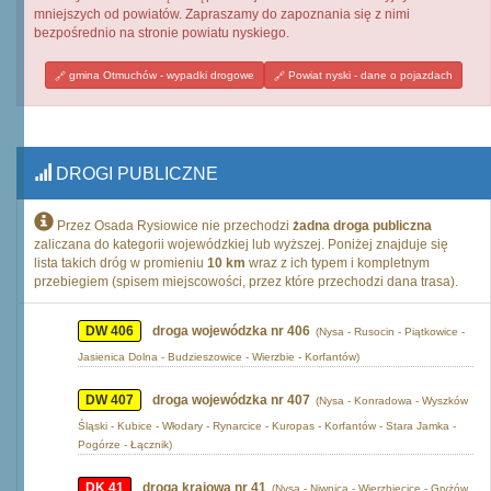
mniejszych od powiatów. Zapraszamy do zapoznania się z nimi
bezpośrednio na stronie powiatu nyskiego.
gmina Otmuchów - wypadki drogowe
Powiat nyski - dane o pojazdach
DROGI PUBLICZNE
Przez Osada Rysiowice nie przechodzi
żadna droga publiczna
zaliczana do kategorii wojewódzkiej lub wyższej. Poniżej znajduje się
lista takich dróg w promieniu
10 km
wraz z ich typem i kompletnym
przebiegiem (spisem miejscowości, przez które przechodzi dana trasa).
DW 406
droga wojewódzka nr 406
(Nysa - Rusocin - Piątkowice -
Jasienica Dolna - Budzieszowice - Wierzbie - Korfantów)
DW 407
droga wojewódzka nr 407
(Nysa - Konradowa - Wyszków
Śląski - Kubice - Włodary - Rynarcice - Kuropas - Korfantów - Stara Jamka -
Pogórze - Łącznik)
DK 41
droga krajowa nr 41
(Nysa - Niwnica - Wierzbięcice - Gryżów