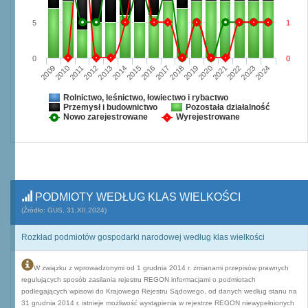
5
1
0
0
2009
2010
2011
2012
2013
2014
2015
2016
2017
2018
2019
2020
2021
2022
2023
2024
Rolnictwo, leśnictwo, łowiectwo i rybactwo
Przemysł i budownictwo
Pozostała działalność
Nowo zarejestrowane
Wyrejestrowane
PODMIOTY WEDŁUG KLAS WIELKOŚCI
(Źródło: GUS, 31.XII.2024)
Rozkład podmiotów gospodarki narodowej według klas wielkości
W związku z wprowadzonymi od 1 grudnia 2014 r. zmianami przepisów prawnych
regulujących sposób zasilania rejestru REGON informacjami o podmiotach
podlegających wpisowi do Krajowego Rejestru Sądowego, od danych według stanu na
31 grudnia 2014 r. istnieje możliwość wystąpienia w rejestrze REGON niewypełnionych