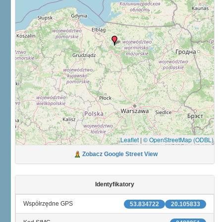
Leaflet
|
© OpenStreetMap (ODBL)
Zobacz Google Street View
Identyfikatory
Współrzędne GPS
53.834722
20.105833