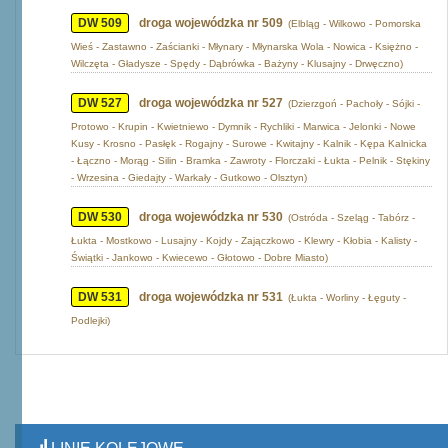
DW 509
droga wojewódzka nr 509
(Elbląg - Wilkowo - Pomorska
Wieś - Zastawno - Zaścianki - Młynary - Młynarska Wola - Nowica - Księżno -
Wilczęta - Gładysze - Spędy - Dąbrówka - Bażyny - Klusajny - Drwęczno)
DW 527
droga wojewódzka nr 527
(Dzierzgoń - Pachoły - Sójki -
Protowo - Krupin - Kwietniewo - Dymnik - Rychliki - Marwica - Jelonki - Nowe
Kusy - Krosno - Pasłęk - Rogajny - Surowe - Kwitajny - Kalnik - Kępa Kalnicka
- Łączno - Morąg - Silin - Bramka - Zawroty - Florczaki - Łukta - Pelnik - Stękiny
- Wrzesina - Giedajty - Warkały - Gutkowo - Olsztyn)
DW 530
droga wojewódzka nr 530
(Ostróda - Szeląg - Tabórz -
Łukta - Mostkowo - Lusajny - Kojdy - Zajączkowo - Klewry - Kłobia - Kalisty -
Świątki - Jankowo - Kwiecewo - Głotowo - Dobre Miasto)
DW 531
droga wojewódzka nr 531
(Łukta - Worliny - Łęguty -
Podlejki)