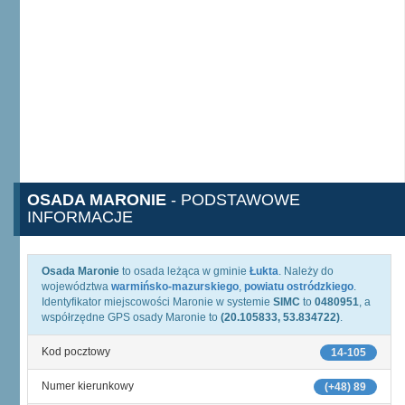
OSADA MARONIE
- PODSTAWOWE
INFORMACJE
Osada Maronie
to osada leżąca w gminie
Łukta
. Należy do
województwa
warmińsko-mazurskiego
,
powiatu ostródzkiego
.
Identyfikator miejscowości Maronie w systemie
SIMC
to
0480951
, a
współrzędne GPS osady Maronie to
(20.105833, 53.834722)
.
Kod pocztowy
14-105
Numer kierunkowy
(+48) 89