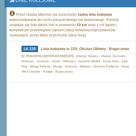
LINIE KOLEJOWE
Przez Osada Maronie nie przechodzi
żadna linia kolejowa
wykorzystywana do ruchu pasażerskiego lub towarowego. Poniżej
znajduje się lista takich linii w promieniu
10 km
wraz z ich typem i
kompletnym przebiegiem (spisem stacji kolejowych/przystanków
osobowych, przez które przechodzi dana linia).
LK 220
Linia kolejowa nr 220: Olsztyn Główny - Bogaczewo
[o znaczeniu pierwszorzędnym]
(Olsztyn Główny - Olsztyn Zachodni -
Gutkowo - Jonkowo - Godki - Wołowno - Gamerki Wielkie - Kozia Góra - Żabi
Róg - Morąg Kolonia - Morąg - Dobrocin - Małdyty - Zielonka Pasłęcka - Nowa
Wieś Cierpkie - Pasłęk - Bogaczewo)