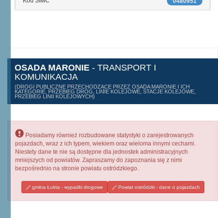
Kod SIMC
0480951
OSADA MARONIE
- TRANSPORT I
KOMUNIKACJA
(DROGI PUBLICZNE PRZECHODZĄCE PRZEZ OSADA MARONIE I ICH
KATEGORIE, PRZEBIEG DRÓG, LINIE KOLEJOWE, STACJE KOLEJOWE,
PRZEBIEG LINII KOLEJOWYCH)
Posiadamy również rozbudowane statystyki o zarejestrowanych
pojazdach, wraz z ich typem, wiekiem oraz wieloma innymi cechami.
Niestety dane te nie są dostępne dla jednostek administracyjnych
mniejszych od powiatów. Zapraszamy do zapoznania się z nimi
bezpośrednio na stronie powiatu ostródzkiego.
gmina Łukta - wypadki drogowe
Powiat ostródzki - dane o pojazdach