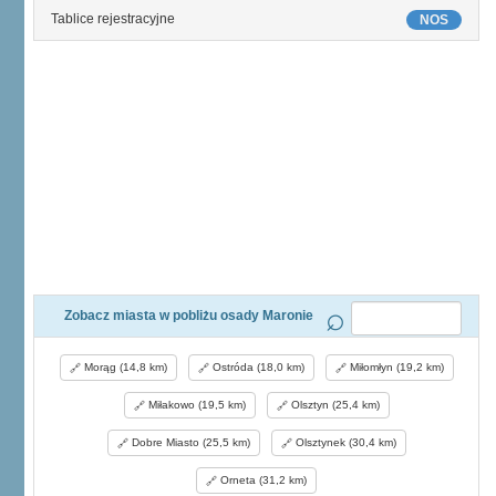
Tablice rejestracyjne
NOS
Zobacz miasta w pobliżu osady Maronie
Morąg (14,8 km)
Ostróda (18,0 km)
Miłomłyn (19,2 km)
Miłakowo (19,5 km)
Olsztyn (25,4 km)
Dobre Miasto (25,5 km)
Olsztynek (30,4 km)
Orneta (31,2 km)