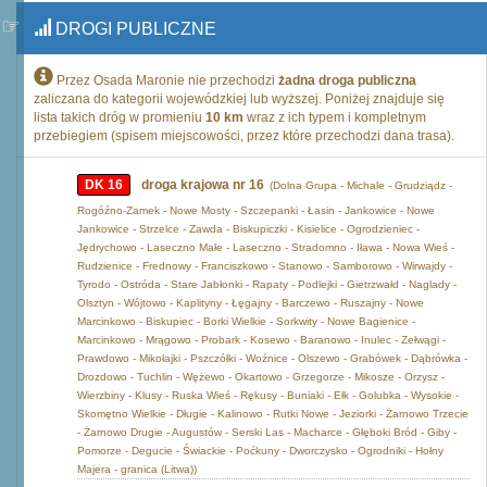
DROGI PUBLICZNE
Przez Osada Maronie nie przechodzi
żadna droga publiczna
zaliczana do kategorii wojewódzkiej lub wyższej. Poniżej znajduje się
lista takich dróg w promieniu
10 km
wraz z ich typem i kompletnym
przebiegiem (spisem miejscowości, przez które przechodzi dana trasa).
DK 16
droga krajowa nr 16
(Dolna Grupa - Michale - Grudziądz -
Rogóźno-Zamek - Nowe Mosty - Szczepanki - Łasin - Jankowice - Nowe
Jankowice - Strzelce - Zawda - Biskupiczki - Kisielice - Ogrodzieniec -
Jędrychowo - Laseczno Małe - Laseczno - Stradomno - Iława - Nowa Wieś -
Rudzienice - Frednowy - Franciszkowo - Stanowo - Samborowo - Wirwajdy -
Tyrodo - Ostróda - Stare Jabłonki - Rapaty - Podlejki - Gietrzwałd - Naglady -
Olsztyn - Wójtowo - Kaplityny - Łęgajny - Barczewo - Ruszajny - Nowe
Marcinkowo - Biskupiec - Borki Wielkie - Sorkwity - Nowe Bagienice -
Marcinkowo - Mrągowo - Probark - Kosewo - Baranowo - Inulec - Zełwągi -
Prawdowo - Mikołajki - Pszczółki - Woźnice - Olszewo - Grabówek - Dąbrówka -
Drozdowo - Tuchlin - Wężewo - Okartowo - Grzegorze - Mikosze - Orzysz -
Wierzbiny - Klusy - Ruska Wieś - Rękusy - Buniaki - Ełk - Golubka - Wysokie -
Skomętno Wielkie - Długie - Kalinowo - Rutki Nowe - Jeziorki - Żarnowo Trzecie
- Żarnowo Drugie - Augustów - Serski Las - Macharce - Głęboki Bród - Giby -
Pomorze - Degucie - Świackie - Poćkuny - Dworczysko - Ogrodniki - Hołny
Majera - granica (Litwa))