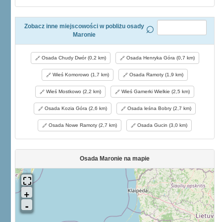
Zobacz inne miejscowości w pobliżu osady
Maronie
Osada Chudy Dwór (0,2 km)
Osada Henryka Góra (0,7 km)
Wieś Komorowo (1,7 km)
Osada Ramoty (1,9 km)
Wieś Mostkowo (2,2 km)
Wieś Gamerki Wielkie (2,5 km)
Osada Kozia Góra (2,6 km)
Osada leśna Bobry (2,7 km)
Osada Nowe Ramoty (2,7 km)
Osada Gucin (3,0 km)
Osada Maronie na mapie