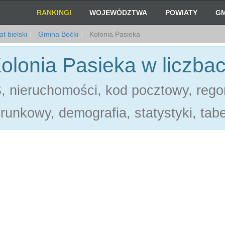
RANKINGI
WOJEWÓDZTWA
POWIATY
GM
t bielski
Gmina Boćki
Kolonia Pasieka
olonia Pasieka w liczba
 nieruchomości, kod pocztowy, rego
erunkowy, demografia, statystyki, tabe