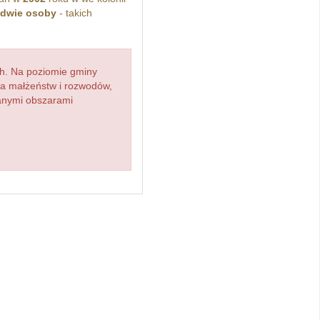
dwie osoby
- takich
h. Na poziomie gminy
zba małżeństw i rozwodów,
ianymi obszarami