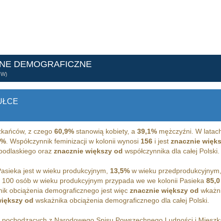
ANE DEMOGRAFICZNE
ÓW)
UŁCE
kańców, z czego
60,9%
stanowią kobiety, a
39,1%
mężczyźni. W latach
2%
. Współczynnik feminizacji w kolonii wynosi
156
i jest
znacznie więk
 podlaskiego oraz
znacznie większy od
współczynnika dla całej Polski.
asieka jest w wieku produkcyjnym,
13,5%
w wieku przedprodukcyjnym
 100 osób w wieku produkcyjnym przypada we we kolonii Pasieka
85,0
ik obciążenia demograficznego jest więc
znacznie większy od
wkażni
większy od
wskażnika obciążenia demograficznego dla całej Polski.
h pochodzących z Narodowego Spisu Powszechnego Ludności i Miesz