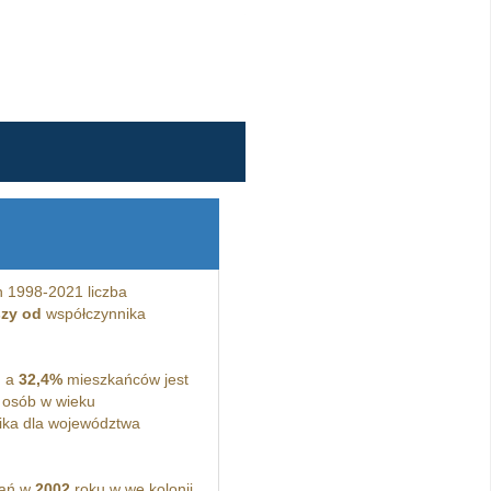
 1998-2021 liczba
szy od
współczynnika
, a
32,4%
mieszkańców jest
osób w wieku
ka dla województwa
kań w
2002
roku w we kolonii