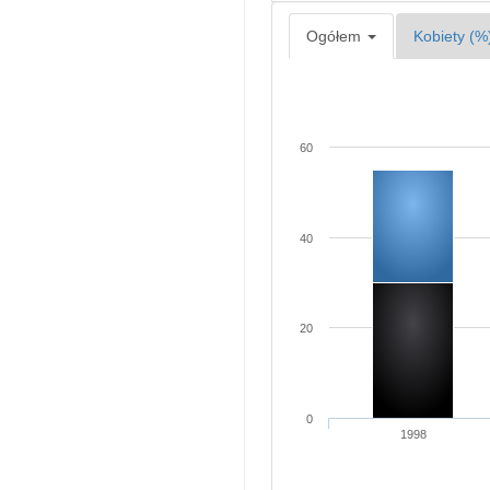
Ogółem
Kobiety (%
60
40
20
0
1998