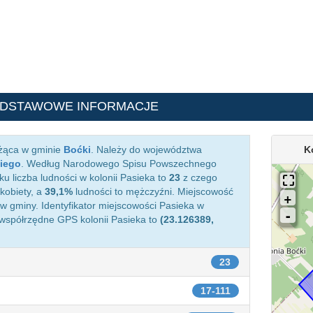
ODSTAWOWE INFORMACJE
eżąca w gminie
Boćki
. Należy do województwa
K
kiego
. Według Narodowego Spisu Powszechnego
u liczba ludności w kolonii Pasieka to
23
z czego
kobiety, a
39,1%
ludności to mężczyźni. Miejscowość
 gminy. Identyfikator miejscowości Pasieka w
 współrzędne GPS kolonii Pasieka to
(23.126389,
23
17-111