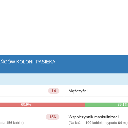
KAŃCÓW KOLONII PASIEKA
14
Mężczyźni
60,9%
39,1%
156
Współczynnik maskulinizacji
pada
156
kobiet)
(Na każde
100
kobiet przypada
64
męż