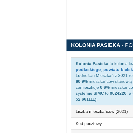
KOLONIA PASIEKA
- P
Kolonia Pasieka
to kolonia l
podlaskiego
,
powiatu biels
Ludności i Mieszkań z 2021 rok
60,9%
mieszkańców stanowią 
zamieszkuje
0,6%
mieszkańców
systemie
SIMC
to
0024220
, a
52.661111)
.
Liczba mieszkańców (2021)
Kod pocztowy