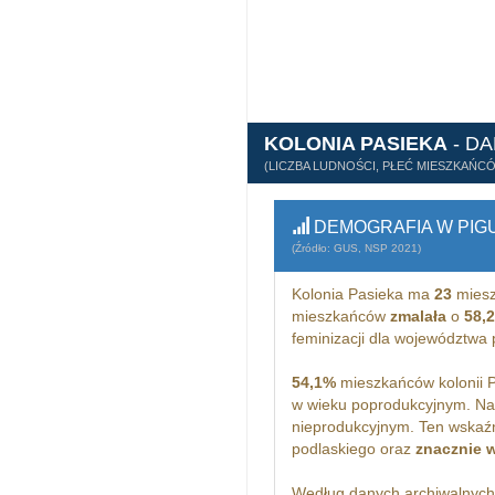
KOLONIA PASIEKA
- D
(LICZBA LUDNOŚCI, PŁEĆ MIESZKAŃC
DEMOGRAFIA W PIG
(Źródło: GUS, NSP 2021)
Kolonia Pasieka ma
23
miesz
mieszkańców
zmalała
o
58,
feminizacji dla województwa
54,1%
mieszkańców kolonii P
w wieku poprodukcyjnym. Na
nieprodukcyjnym. Ten wskaźn
podlaskiego oraz
znacznie 
Według danych archiwalnyc