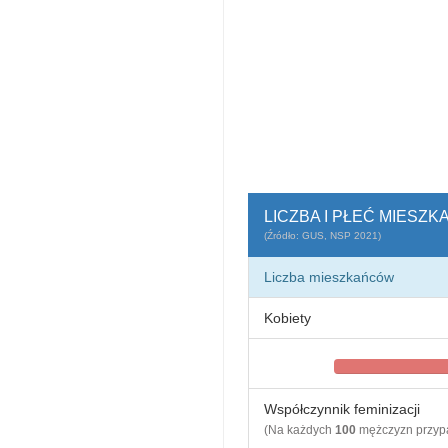
LICZBA I PŁEĆ MIESZ
(Źródło: GUS, NSP 2021)
Liczba mieszkańców
Kobiety
Współczynnik feminizacji
(Na każdych
100
mężczyzn przy