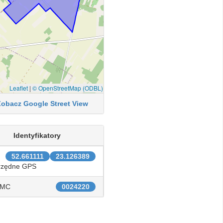
Leaflet
|
© OpenStreetMap (ODBL)
Zobacz Google Street View
Identyfikatory
52.661111
23.126389
rzędne GPS
IMC
0024220