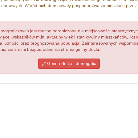
 domowych. Wśród nich dominowały gospodarstwa zamieszkałe przez
ograficznych jest mocno ograniczona dla miejscowości statystycznyc
więcej wskaźników m.in. aktualny wiek i stan cywilny mieszkańców, lic
acja ludności oraz prognozowana populacja. Zainteresowanych wspomn
a się z nimi bezpośrednio na stronie gminy Boćki.
Gmina Boćki - demogafia