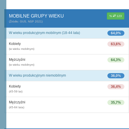
MOBILNE GRUPY WIEKU
%
123
(Źródło: GUS, NSP 2021)
W wieku produkcyjnym mobilnym (18-44 lata)
64,0%
Kobiety
63,6%
(w wieku mobilnym)
Mężczyźni
64,3%
(w wieku mobilnym)
W wieku produkcyjnym niemobilnym
36,0%
Kobiety
36,4%
(45-59 lat)
Mężczyźni
35,7%
(45-64 lata)