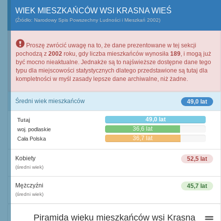
WIEK MIESZKAŃCÓW WSI KRASNA WIEŚ
(Źródło: Narodowy Spis Powszechny Ludności i Mieszkań 2002)
Proszę zwrócić uwagę na to, że dane prezentowane w tej sekcji
pochodzą z
2002
roku, gdy liczba mieszkańców wynosiła
189
, i mogą już
być mocno nieaktualne. Jednakże są to najświeższe dostępne dane tego
typu dla miejscowości statystycznych dlatego przedstawione są tutaj dla
kompletności w myśl zasady lepsze dane archiwalne, niż żadne.
Średni wiek mieszkańców
49,0 lat
49,0 lat
Tutaj
36,6 lat
woj. podlaskie
36,7 lat
Cała Polska
Kobiety
52,5 lat
(średni wiek)
Mężczyźni
45,7 lat
(średni wiek)
Piramida wieku mieszkańców wsi Krasna