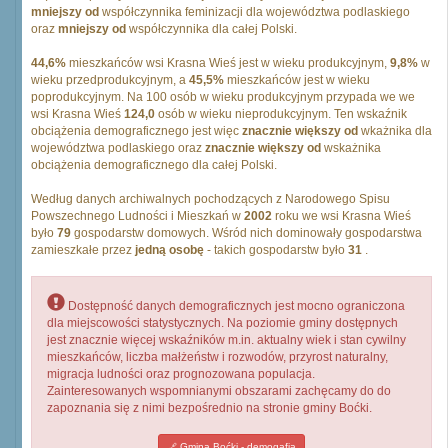
mniejszy od
współczynnika feminizacji dla województwa podlaskiego
oraz
mniejszy od
współczynnika dla całej Polski.
44,6%
mieszkańców wsi Krasna Wieś jest w wieku produkcyjnym,
9,8%
w
wieku przedprodukcyjnym, a
45,5%
mieszkańców jest w wieku
poprodukcyjnym. Na 100 osób w wieku produkcyjnym przypada we we
wsi Krasna Wieś
124,0
osób w wieku nieprodukcyjnym. Ten wskaźnik
obciążenia demograficznego jest więc
znacznie większy od
wkażnika dla
województwa podlaskiego oraz
znacznie większy od
wskażnika
obciążenia demograficznego dla całej Polski.
Według danych archiwalnych pochodzących z Narodowego Spisu
Powszechnego Ludności i Mieszkań w
2002
roku we wsi Krasna Wieś
było
79
gospodarstw domowych. Wśród nich dominowały gospodarstwa
zamieszkałe przez
jedną osobę
- takich gospodarstw było
31
.
Dostępność danych demograficznych jest mocno ograniczona
dla miejscowości statystycznych. Na poziomie gminy dostępnych
jest znacznie więcej wskaźników m.in. aktualny wiek i stan cywilny
mieszkańców, liczba małżeństw i rozwodów, przyrost naturalny,
migracja ludności oraz prognozowana populacja.
Zainteresowanych wspomnianymi obszarami zachęcamy do do
zapoznania się z nimi bezpośrednio na stronie gminy Boćki.
Gmina Boćki - demogafia