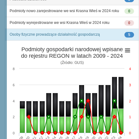
Podmioty nowo zarejestrowane we wsi Krasna Wieś w 2024 roku
0
Podmioty wyrejestrowane we wsi Krasna Wieś w 2024 roku
0
Osoby fizyczne prowadzące działalność gospodarczą
5
Podmioty gospodarki narodowej wpisane
do rejestru REGON w latach 2009 - 2024
(Źródło: GUS)
8
4
6
3
4
2
2
1
0
0