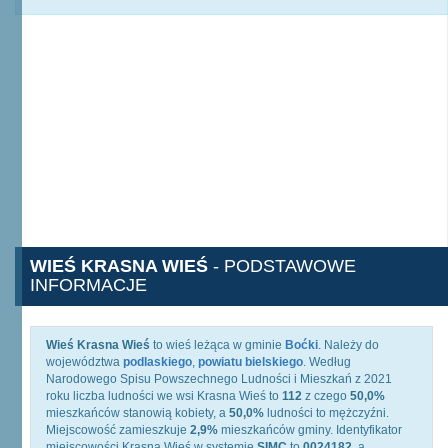
WIEŚ KRASNA WIEŚ
- PODSTAWOWE
INFORMACJE
Wieś Krasna Wieś
to wieś leżąca w gminie
Boćki
. Należy do
województwa
podlaskiego
,
powiatu bielskiego
. Według
Narodowego Spisu Powszechnego Ludności i Mieszkań z 2021
roku liczba ludności we wsi Krasna Wieś to
112
z czego
50,0%
mieszkańców stanowią kobiety, a
50,0%
ludności to mężczyźni.
Miejscowość zamieszkuje
2,9%
mieszkańców gminy. Identyfikator
miejscowości Krasna Wieś w systemie
SIMC
to
0024182
, a