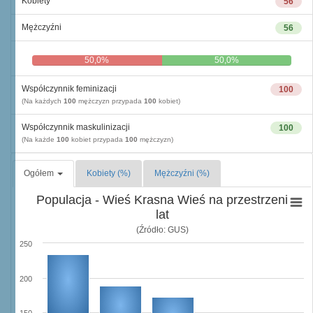
Kobiety
56
Mężczyźni
56
50,0%
50,0%
Współczynnik feminizacji
100
(Na każdych
100
mężczyzn przypada
100
kobiet)
Współczynnik maskulinizacji
100
(Na każde
100
kobiet przypada
100
mężczyzn)
Ogółem
Kobiety (%)
Mężczyźni (%)
Populacja - Wieś Krasna Wieś na przestrzeni
lat
(Źródło: GUS)
250
200