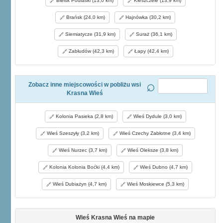
Bielsk Podlaski (13,0 km)
Kleszczele (13,9 km)
Brańsk (24,0 km)
Hajnówka (30,2 km)
Siemiatycze (31,9 km)
Suraż (36,1 km)
Zabłudów (42,3 km)
Łapy (42,4 km)
Zobacz inne miejscowości w pobliżu wsi
Krasna Wieś
Kolonia Pasieka (2,8 km)
Wieś Dydule (3,0 km)
Wieś Szeszyły (3,2 km)
Wieś Czechy Zabłotne (3,4 km)
Wieś Nurzec (3,7 km)
Wieś Oleksze (3,8 km)
Kolonia Kolonia Boćki (4,4 km)
Wieś Dubno (4,7 km)
Wieś Dubiażyn (4,7 km)
Wieś Moskiewce (5,3 km)
Wieś Krasna Wieś na mapie