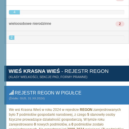
4
wieloosobowe nierodzinne
2
2
WIEŚ KRASNA WIEŚ
- REJESTR REGON
(KLASY WIELKOŚCI, SEKCJE PKD, FORMY PRAWNE)
REJESTR REGON W PIGUŁCE
(Źródło: GUS, 31.XII.2024)
We wsi Krasna Wieś w roku 2024 w rejestrze
REGON
zarejestrowanych
było
7
podmiotów gospodarki narodowej, z czego
5
stanowiły osoby
fizyczne prowadzące działalność gospodarczą. W tymże roku
zarejestrowano
0
nowych podmiotów, a
0
podmiotów zostało