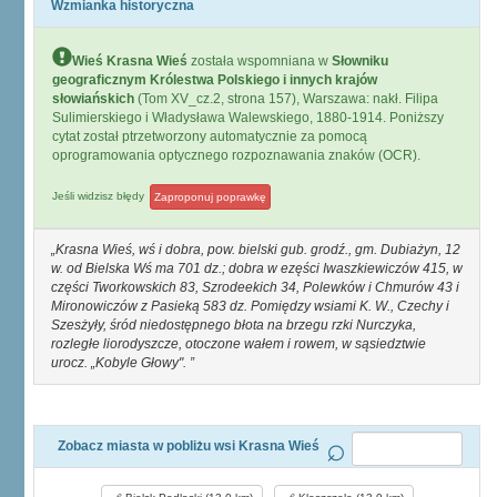
Wzmianka historyczna
Wieś Krasna Wieś
została wspomniana w
Słowniku
geograficznym Królestwa Polskiego i innych krajów
słowiańskich
(Tom XV_cz.2, strona 157), Warszawa: nakł. Filipa
Sulimierskiego i Władysława Walewskiego, 1880-1914. Poniższy
cytat został ptrzetworzony automatycznie za pomocą
oprogramowania optycznego rozpoznawania znaków (OCR).
Jeśli widzisz błędy
Zaproponuj poprawkę
Krasna Wieś, wś i dobra, pow. bielski gub. grodź., gm. Dubiażyn, 12
w. od Bielska Wś ma 701 dz.; dobra w ezęści Iwaszkiewiczów 415, w
części Tworkowskich 83, Szrodeekich 34, Polewków i Chmurów 43 i
Mironowiczów z Pasieką 583 dz. Pomiędzy wsiami K. W., Czechy i
Szesżyły, śród niedostępnego błota na brzegu rzki Nurczyka,
rozległe liorodyszcze, otoczone wałem i rowem, w sąsiedztwie
urocz. „Kobyle Głowy".
Zobacz miasta w pobliżu wsi Krasna Wieś