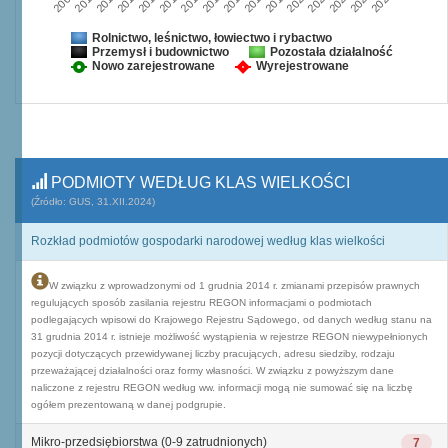
2009
2010
2011
2012
2013
2014
2015
2016
2017
2018
2019
2020
2021
2022
2023
2024
Rolnictwo, leśnictwo, łowiectwo i rybactwo
Przemysł i budownictwo
Pozostała działalność
Nowo zarejestrowane
Wyrejestrowane
PODMIOTY WEDŁUG KLAS WIELKOŚCI
(Źródło: GUS, 31.XII.2024)
Rozkład podmiotów gospodarki narodowej według klas wielkości
W związku z wprowadzonymi od 1 grudnia 2014 r. zmianami przepisów prawnych
regulujących sposób zasilania rejestru REGON informacjami o podmiotach
podlegających wpisowi do Krajowego Rejestru Sądowego, od danych według stanu na
31 grudnia 2014 r. istnieje możliwość wystąpienia w rejestrze REGON niewypełnionych
pozycji dotyczących przewidywanej liczby pracujących, adresu siedziby, rodzaju
przeważającej działalności oraz formy własności. W związku z powyższym dane
naliczone z rejestru REGON według ww. informacji mogą nie sumować się na liczbę
ogółem prezentowaną w danej podgrupie.
Mikro-przedsiębiorstwa (0-9 zatrudnionych)
7