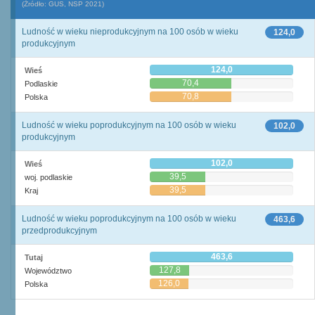
(Źródło: GUS, NSP 2021)
Ludność w wieku nieprodukcyjnym na 100 osób w wieku
124,0
produkcyjnym
124,0
Wieś
70,4
Podlaskie
70,8
Polska
Ludność w wieku poprodukcyjnym na 100 osób w wieku
102,0
produkcyjnym
102,0
Wieś
39,5
woj. podlaskie
39,5
Kraj
Ludność w wieku poprodukcyjnym na 100 osób w wieku
463,6
przedprodukcyjnym
463,6
Tutaj
127,8
Województwo
126,0
Polska