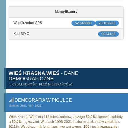
Identyfikatory
Współrzędne GPS
52.648889
23.162222
Kod SIMC
0024182
WIEŚ KRASNA WIEŚ
- DANE
DEMOGRAFICZNE
(LICZBA LUDNOŚCI, PŁEĆ MIESZKAŃCÓW)
DEMOGRAFIA W PIGUŁCE
(Źródło: GUS, NSP 2021)
Wieś Krasna Wieś ma
112
mieszkańców, z czego
50,0%
stanowią kobiety,
a
50,0%
mężczyźni. W latach 1998-2021 liczba mieszkańców
zmalała
o
52,1%
. Współczynnik feminizacji we wsi wynosi
100
i jest
nieznacznie