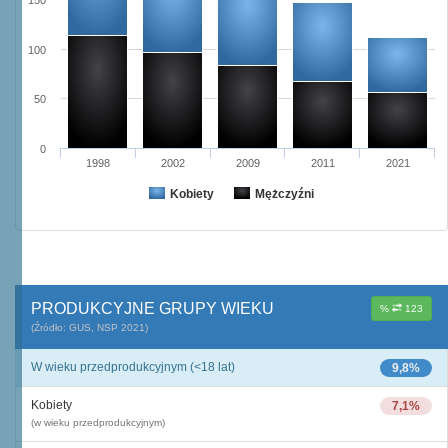
150
100
50
0
1998
2002
2009
2011
2021
Kobiety
Mężczyźni
PRODUKCYJNE GRUPY WIEKU
%
123
(Źródło: GUS, NSP 2021)
W wieku przedprodukcyjnym (<18 lat)
9,8%
Kobiety
7,1%
(w wieku przedprodukcyjnym)