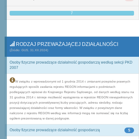
7
RODZAJ PRZEWAŻAJĄCEJ DZIAŁALNOŚCI
(Źródło: GUS, 31.XII.2024)
Osoby fizyczne prowadzące działalność gospodarczą według sekcji PKD
2007
W związku z wprowadzonymi od 1 grudnia 2014 r. zmianami przepisów prawnych
regulujących sposób zasilania rejestru REGON informacjami o podmiotach
podlegających wpisowi do Krajowego Rejestru Sądowego, od danych według stanu na
31 grudnia 2014 r. istnieje możliwość wystąpienia w rejestrze REGON niewypełnionych
pozycji dotyczących przewidywanej liczby pracujących, adresu siedziby, rodzaju
przeważającej działalności oraz formy własności. W związku z powyższym dane
naliczone z rejestru REGON według ww. informacji mogą nie sumować się na liczbę
ogółem prezentowaną w danej podgrupie.
Osoby fizyczne prowadzące działalność gospodarczą
5