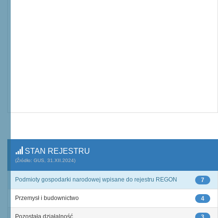
STAN REJESTRU
(Źródło: GUS, 31.XII.2024)
Podmioty gospodarki narodowej wpisane do rejestru REGON
7
Przemysł i budownictwo
4
Pozostała działalność
3