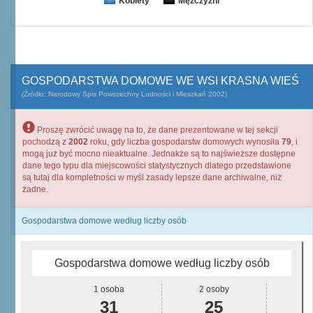
Kobiety
Mężczyźni
GOSPODARSTWA DOMOWE WE WSI KRASNA WIEŚ
(Źródło: Narodowy Spis Powszechny Ludności i Mieszkań 2002)
Proszę zwrócić uwagę na to, że dane prezentowane w tej sekcji
pochodzą z
2002
roku, gdy liczba gospodarstw domowych wynosiła
79
, i
mogą już być mocno nieaktualne. Jednakże są to najświeższe dostępne
dane tego typu dla miejscowości statystycznych dlatego przedstawione
są tutaj dla kompletności w myśl zasady lepsze dane archiwalne, niż
żadne.
Gospodarstwa domowe według liczby osób
Gospodarstwa domowe według liczby osób
1 osoba
2 osoby
31
25