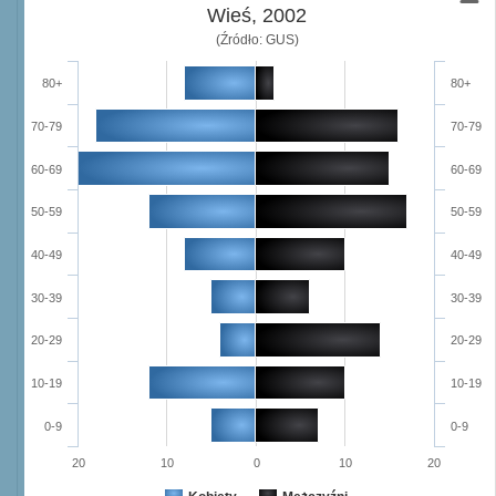
Wieś, 2002
(Źródło: GUS)
80+
80+
70-79
70-79
60-69
60-69
50-59
50-59
40-49
40-49
30-39
30-39
20-29
20-29
10-19
10-19
0-9
0-9
20
10
0
10
20