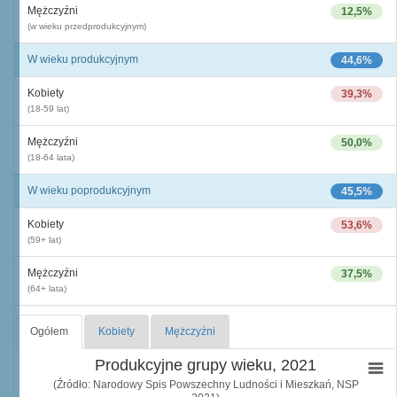
Mężczyźni
12,5%
(w wieku przedprodukcyjnym)
W wieku produkcyjnym
44,6%
Kobiety
39,3%
(18-59 lat)
Mężczyźni
50,0%
(18-64 lata)
W wieku poprodukcyjnym
45,5%
Kobiety
53,6%
(59+ lat)
Mężczyźni
37,5%
(64+ lata)
Ogółem
Kobiety
Mężczyźni
Produkcyjne grupy wieku, 2021
(Źródło: Narodowy Spis Powszechny Ludności i Mieszkań, NSP