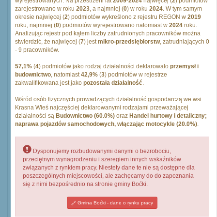
wyrejestrowanych. Na przestrzeni lat
2009
-
2024
najwięcej (
2
) podmiotów
zarejestrowano w roku
2023
, a najmniej (
0
) w roku
2024
. W tym samym
okresie najwięcej (
2
) podmiotów wykreślono z rejestru REGON w
2019
roku, najmniej (
0
) podmiotów wyrejestrowano natomiast w
2024
roku.
Analizując rejestr pod kątem liczby zatrudnionych pracowników można
stwierdzić, że najwięcej (
7
) jest
mikro-przedsiębiorstw
, zatrudniających 0
- 9 pracowników.
57,1%
(
4
) podmiotów jako rodzaj działalności deklarowało
przemysł i
budownictwo
, natomiast
42,9%
(
3
) podmiotów w rejestrze
zakwalifikowana jest jako
pozostała działalność
.
Wśród osób fizycznych prowadzących działalność gospodarczą we wsi
Krasna Wieś najczęściej deklarowanymi rodzajami przeważającej
działalności są
Budownictwo (60.0%)
oraz
Handel hurtowy i detaliczny;
naprawa pojazdów samochodowych, włączając motocykle (20.0%)
.
Dysponujemy rozbudowanymi danymi o bezrobociu,
przeciętnym wynagrodzeniu i szeregiem innych wskaźników
związanych z rynkiem pracy. Niestety dane te nie są dostępne dla
poszczególnych miejscowości, ale zachęcamy do do zapoznania
się z nimi bezpośrednio na stronie gminy Boćki.
Gmina Boćki - dane o rynku pracy