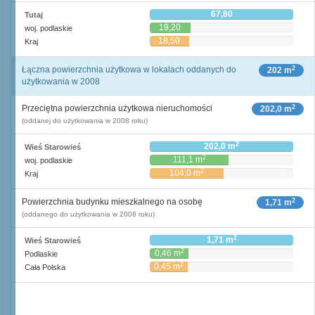
67,80
Tutaj
19,20
woj. podlaskie
18,50
Kraj
2
Łączna powierzchnia użytkowa w lokalach oddanych do
202 m
użytkowania w 2008
2
Przeciętna powierzchnia użytkowa nieruchomości
202,0 m
(oddanej do użytkowania w 2008 roku)
2
202,0 m
Wieś Starowieś
2
111,1 m
woj. podlaskie
2
104,0 m
Kraj
2
Powierzchnia budynku mieszkalnego na osobę
1,71 m
(oddanego do użytkowania w 2008 roku)
2
1,71 m
Wieś Starowieś
2
0,46 m
Podlaskie
2
0,45 m
Cała Polska