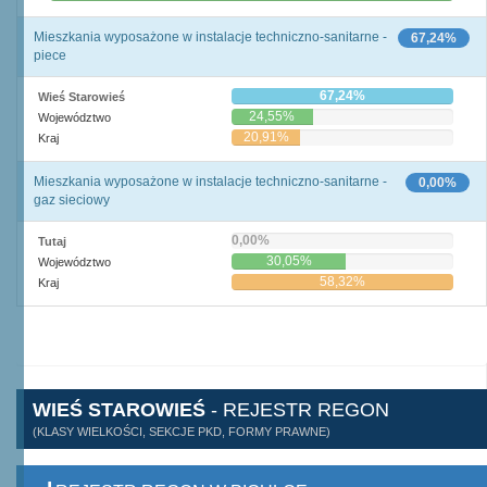
Mieszkania wyposażone w instalacje techniczno-sanitarne -
67,24%
piece
67,24%
Wieś Starowieś
24,55%
Województwo
20,91%
Kraj
Mieszkania wyposażone w instalacje techniczno-sanitarne -
0,00%
gaz sieciowy
0,00%
Tutaj
30,05%
Województwo
58,32%
Kraj
WIEŚ STAROWIEŚ
- REJESTR REGON
(KLASY WIELKOŚCI, SEKCJE PKD, FORMY PRAWNE)