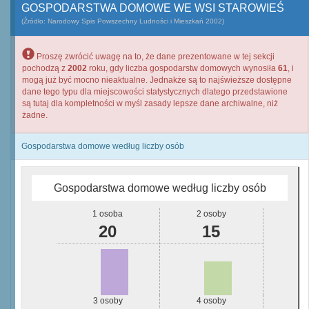
GOSPODARSTWA DOMOWE WE WSI STAROWIEŚ
(Źródło: Narodowy Spis Powszechny Ludności i Mieszkań 2002)
Proszę zwrócić uwagę na to, że dane prezentowane w tej sekcji
pochodzą z
2002
roku, gdy liczba gospodarstw domowych wynosiła
61
, i
mogą już być mocno nieaktualne. Jednakże są to najświeższe dostępne
dane tego typu dla miejscowości statystycznych dlatego przedstawione
są tutaj dla kompletności w myśl zasady lepsze dane archiwalne, niż
żadne.
Gospodarstwa domowe według liczby osób
Gospodarstwa domowe według liczby osób
1 osoba
2 osoby
20
15
3 osoby
4 osoby