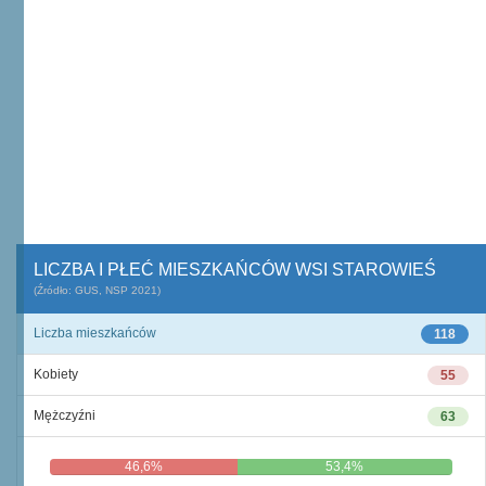
LICZBA I PŁEĆ MIESZKAŃCÓW WSI STAROWIEŚ
(Źródło: GUS, NSP 2021)
Liczba mieszkańców
118
Kobiety
55
Mężczyźni
63
46,6%
53,4%