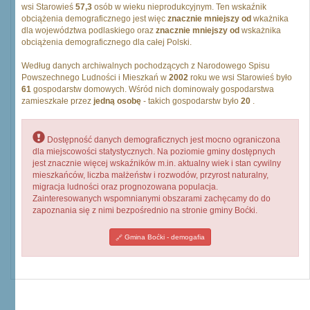
wsi Starowieś
57,3
osób w wieku nieprodukcyjnym. Ten wskaźnik
obciążenia demograficznego jest więc
znacznie mniejszy od
wkażnika
dla województwa podlaskiego oraz
znacznie mniejszy od
wskażnika
obciążenia demograficznego dla całej Polski.
Według danych archiwalnych pochodzących z Narodowego Spisu
Powszechnego Ludności i Mieszkań w
2002
roku we wsi Starowieś było
61
gospodarstw domowych. Wśród nich dominowały gospodarstwa
zamieszkałe przez
jedną osobę
- takich gospodarstw było
20
.
Dostępność danych demograficznych jest mocno ograniczona
dla miejscowości statystycznych. Na poziomie gminy dostępnych
jest znacznie więcej wskaźników m.in. aktualny wiek i stan cywilny
mieszkańców, liczba małżeństw i rozwodów, przyrost naturalny,
migracja ludności oraz prognozowana populacja.
Zainteresowanych wspomnianymi obszarami zachęcamy do do
zapoznania się z nimi bezpośrednio na stronie gminy Boćki.
Gmina Boćki - demogafia