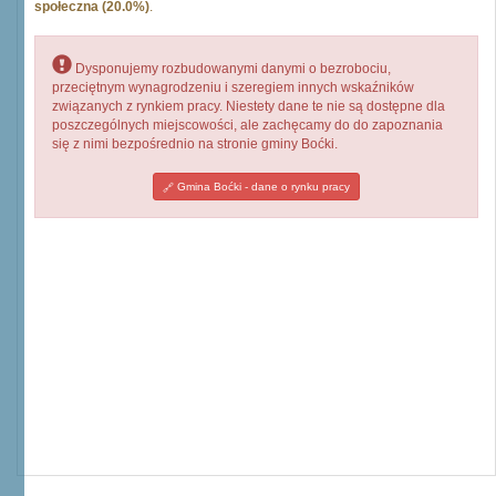
społeczna (20.0%)
.
Dysponujemy rozbudowanymi danymi o bezrobociu,
przeciętnym wynagrodzeniu i szeregiem innych wskaźników
związanych z rynkiem pracy. Niestety dane te nie są dostępne dla
poszczególnych miejscowości, ale zachęcamy do do zapoznania
się z nimi bezpośrednio na stronie gminy Boćki.
Gmina Boćki - dane o rynku pracy