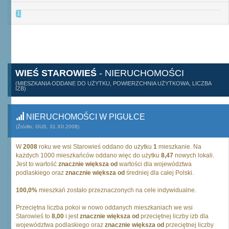
1
WIEŚ STAROWIEŚ
- NIERUCHOMOŚCI
(MIESZKANIA ODDANE DO UŻYTKU, POWIERZCHNIA UŻYTKOWA, LICZBA
IZB)
NIERUCHOMOŚCI W PIGUŁCE
(Źródło: GUS, 31.XII.2008)
W
2008
roku we wsi Starowieś oddano do użytku
1
mieszkanie. Na
każdych 1000 mieszkańców oddano więc do użytku
8,47
nowych lokali.
Jest to wartość
znacznie większa od
wartości dla województwa
podlaskiego oraz
znacznie większa od
średniej dla całej Polski.
100,0%
mieszkań zostało przeznaczonych na cele indywidualne.
Przeciętna liczba pokoi w nowo oddanych mieszkaniach we wsi
Starowieś to
8,00
i jest
znacznie większa od
przeciętnej liczby izb dla
województwa podlaskiego oraz
znacznie większa od
przeciętnej liczby