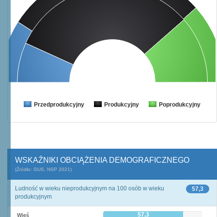
Przedprodukcyjny
Produkcyjny
Poprodukcyjny
WSKAŹNIKI OBCIĄŻENIA DEMOGRAFICZNEGO
(Źródło: GUS, NSP 2021)
Ludność w wieku nieprodukcyjnym na 100 osób w wieku
57,3
produkcyjnym
57,3
Wieś