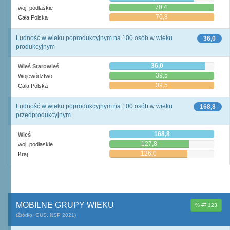
70,4
woj. podlaskie
70,8
Cała Polska
Ludność w wieku poprodukcyjnym na 100 osób w wieku
36,0
produkcyjnym
36,0
Wieś Starowieś
39,5
Województwo
39,5
Cała Polska
Ludność w wieku poprodukcyjnym na 100 osób w wieku
168,8
przedprodukcyjnym
168,8
Wieś
127,8
woj. podlaskie
126,0
Kraj
MOBILNE GRUPY WIEKU
%
123
(Źródło: GUS, NSP 2021)