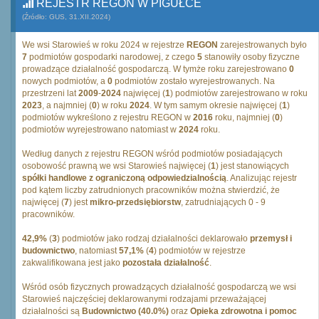
REJESTR REGON W PIGUŁCE
(Źródło: GUS, 31.XII.2024)
We wsi Starowieś w roku 2024 w rejestrze
REGON
zarejestrowanych było
7
podmiotów gospodarki narodowej, z czego
5
stanowiły osoby fizyczne
prowadzące działalność gospodarczą. W tymże roku zarejestrowano
0
nowych podmiotów, a
0
podmiotów zostało wyrejestrowanych. Na
przestrzeni lat
2009
-
2024
najwięcej (
1
) podmiotów zarejestrowano w roku
2023
, a najmniej (
0
) w roku
2024
. W tym samym okresie najwięcej (
1
)
podmiotów wykreślono z rejestru REGON w
2016
roku, najmniej (
0
)
podmiotów wyrejestrowano natomiast w
2024
roku.
Według danych z rejestru REGON wśród podmiotów posiadających
osobowość prawną we wsi Starowieś najwięcej (
1
) jest stanowiących
spółki handlowe z ograniczoną odpowiedzialnością
. Analizując rejestr
pod kątem liczby zatrudnionych pracowników można stwierdzić, że
najwięcej (
7
) jest
mikro-przedsiębiorstw
, zatrudniających 0 - 9
pracowników.
42,9%
(
3
) podmiotów jako rodzaj działalności deklarowało
przemysł i
budownictwo
, natomiast
57,1%
(
4
) podmiotów w rejestrze
zakwalifikowana jest jako
pozostała działalność
.
Wśród osób fizycznych prowadzących działalność gospodarczą we wsi
Starowieś najczęściej deklarowanymi rodzajami przeważającej
działalności są
Budownictwo (40.0%)
oraz
Opieka zdrowotna i pomoc