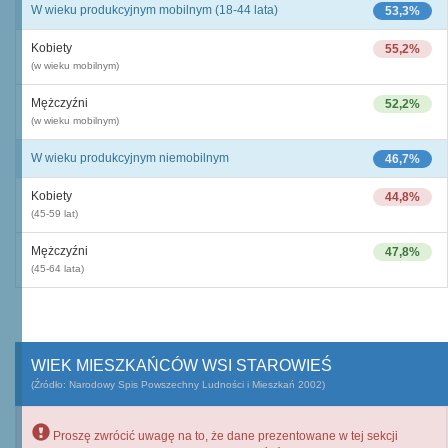
W wieku produkcyjnym mobilnym (18-44 lata)
53,3%
Kobiety
55,2%
(w wieku mobilnym)
Mężczyźni
52,2%
(w wieku mobilnym)
W wieku produkcyjnym niemobilnym
46,7%
Kobiety
44,8%
(45-59 lat)
Mężczyźni
47,8%
(45-64 lata)
WIEK MIESZKAŃCÓW WSI STAROWIEŚ
(Źródło: Narodowy Spis Powszechny Ludności i Mieszkań 2002)
Proszę zwrócić uwagę na to, że dane prezentowane w tej sekcji