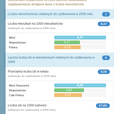
obliczeniach wskaźników na 1000 ludności zastosowano
najaktualniejsze dostępne dane o liczbie mieszkańców.
Liczba nieruchomości oddanych do użytkowania w 2008 roku
1
Liczba mieszkań na 1000 mieszkańców
8,47
(oddanych do użytkowania w 2008 roku)
8,47
Wieś
4,17
Województwo
4,33
Polska
Łączna liczba izb w mieszkaniach oddanych do użytkowania w
8
2008
Przeciętna liczba izb w lokalu
8,00
(oddanego do użytkowania w 2008 roku)
8,00
Wieś Starowieś
4,60
Województwo
4,27
Cała Polska
Liczba izb na 1000 ludności
67,80
(oddanych do użytkowania w 2008 roku)