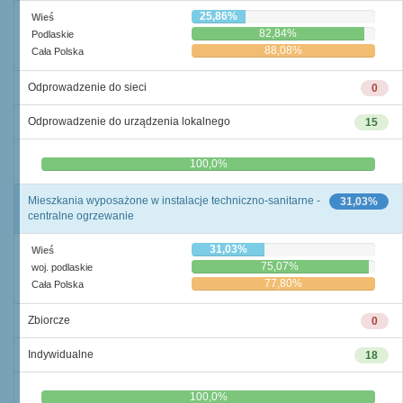
25,86%
Wieś
82,84%
Podlaskie
88,08%
Cała Polska
Odprowadzenie do sieci
0
Odprowadzenie do urządzenia lokalnego
15
0,0%
100,0%
Mieszkania wyposażone w instalacje techniczno-sanitarne -
31,03%
centralne ogrzewanie
31,03%
Wieś
75,07%
woj. podlaskie
77,80%
Cała Polska
Zbiorcze
0
Indywidualne
18
0,0%
100,0%