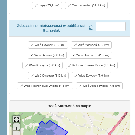
Łapy (35,9 km)
Ciechanowiec (39,1 km)
Zobacz inne miejscowości w pobliżu wsi
Starowieś
Wieś Hawryłki (1,2 km)
Wieś Wiercień (2,0 km)
Wieś Szumki (2,8 km)
Wieś Dziecinne (2,8 km)
Wieś Knorydy (3,0 km)
Kolonia Kolonia Boćki (3,1 km)
Wieś Olszewo (3,5 km)
Wieś Zawady (4,0 km)
Wieś Pietrzykowo-Wyszki (4,5 km)
Wieś Jakubowskie (4,5 km)
Wieś Starowieś na mapie