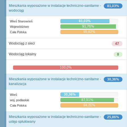
Mieszkania wyposażone w instalacje techniczno-sanitarne -
81,03%
wodociąg
81,03%
Wieś Starowieś
91,76%
Województwo
95,62%
Cała Polska
Wodociąg z sieci
47
Wodociąg lokalny
0
100,0%
0,0%
Mieszkania wyposażone w instalacje techniczno-sanitarne -
30,36%
kanalizacja
30,36%
Wieś
87,51%
woj. podlaskie
94,20%
Cała Polska
Mieszkania wyposażone w instalacje techniczno-sanitarne -
25,86%
ustęp spłukiwany