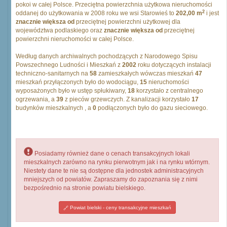
pokoi w całej Polsce. Przeciętna powierzchnia użytkowa nieruchomości
2
oddanej do użytkowania w 2008 roku we wsi Starowieś to
202,00 m
i jest
znacznie większa od
przeciętnej powierzchni użytkowej dla
województwa podlaskiego oraz
znacznie większa od
przeciętnej
powierzchni nieruchomości w całej Polsce.
Według danych archiwalnych pochodzących z Narodowego Spisu
Powszechnego Ludności i Mieszkań z
2002
roku dotyczących instalacji
techniczno-sanitarnych na
58
zamieszkałych wówczas mieszkań
47
mieszkań przyłączonych było do wodociągu,
15
nieruchomości
wyposażonych było w ustęp spłukiwany,
18
korzystało z centralnego
ogrzewania, a
39
z pieców grzewczych. Z kanalizacji korzystało
17
budynków mieszkalnych , a
0
podłączonych było do gazu sieciowego.
Posiadamy również dane o cenach transakcyjnych lokali
mieszkalnych zarówno na rynku pierwotnym jak i na rynku wtórnym.
Niestety dane te nie są dostępne dla jednostek administracyjnych
mniejszych od powiatów. Zapraszamy do zapoznania się z nimi
bezpośrednio na stronie powiatu bielskiego.
Powiat bielski - ceny transakcyjne mieszkań