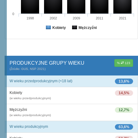
0
1998
2002
2009
2011
2021
Kobiety
Mężczyźni
PRODUKCYJNE GRUPY WIEKU
%
123
(Źródło: GUS, NSP 2021)
W wieku przedprodukcyjnym (<18 lat)
13,6%
Kobiety
14,5%
(w wieku przedprodukcyjnym)
Mężczyźni
12,7%
(w wieku przedprodukcyjnym)
W wieku produkcyjnym
63,6%