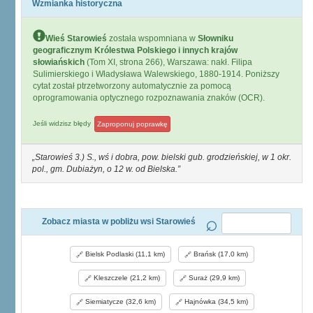
Wzmianka historyczna
Wieś Starowieś
została wspomniana w
Słowniku
geograficznym Królestwa Polskiego i innych krajów
słowiańskich
(Tom XI, strona 266), Warszawa: nakł. Filipa
Sulimierskiego i Władysława Walewskiego, 1880-1914. Poniższy
cytat został ptrzetworzony automatycznie za pomocą
oprogramowania optycznego rozpoznawania znaków (OCR).
Jeśli widzisz błędy
Zaproponuj poprawkę
Starowieś 3.) S., wś i dobra, pow. bielski gub. grodzieńskiej, w 1 okr.
pol., gm. Dubiażyn, o 12 w. od Bielska.
Zobacz miasta w pobliżu wsi Starowieś
Bielsk Podlaski (11,1 km)
Brańsk (17,0 km)
Kleszczele (21,2 km)
Suraż (29,9 km)
Siemiatycze (32,6 km)
Hajnówka (34,5 km)