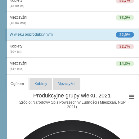
Kobiety
52,7%
(18-59 lat)
Mężczyźni
73,0%
(18-64 lata)
W wieku poprodukcyjnym
22,9%
Kobiety
32,7%
(59+ lat)
Mężczyźni
14,3%
(64+ lata)
Ogółem
Kobiety
Mężczyźni
Produkcyjne grupy wieku, 2021
(Źródło: Narodowy Spis Powszechny Ludności i Mieszkań, NSP
2021)