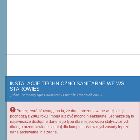
INSTALACJE TECHNICZNO-SANITARNE WE WSI
STAROWIEŚ
(Źródło: Narodowy Spis Powszechny Ludności i Mieszkań 2002)
Proszę zwrócić uwagę na to, że dane prezentowane w tej sekcji
pochodzą z
2002
roku i mogą już być mocno nieaktualne. Jednakże są to
najświeższe dostępne dane tego typu dla miejscowości statystycznych
dlatego przedstawione są tutaj dla kompletności w myśl zasady lepsze
dane archiwalne, niż żadne.