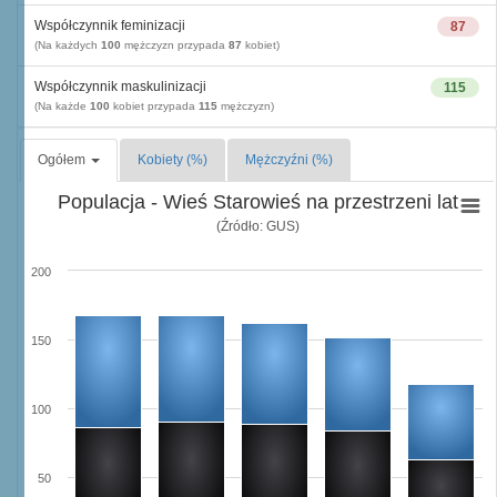
Współczynnik feminizacji
87
(Na każdych
100
mężczyzn przypada
87
kobiet)
Współczynnik maskulinizacji
115
(Na każde
100
kobiet przypada
115
mężczyzn)
Ogółem
Kobiety (%)
Mężczyźni (%)
Populacja - Wieś Starowieś na przestrzeni lat
(Źródło: GUS)
200
150
100
50