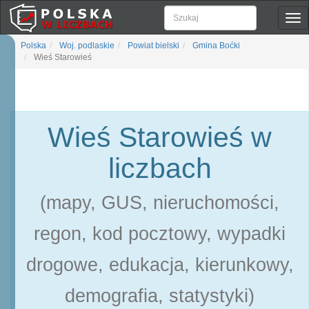
Pok
naw
Polska
Woj. podlaskie
Powiat bielski
Gmina Boćki
Wieś Starowieś
Wieś Starowieś w
liczbach
(mapy, GUS, nieruchomości,
regon, kod pocztowy, wypadki
drogowe, edukacja, kierunkowy,
demografia, statystyki)