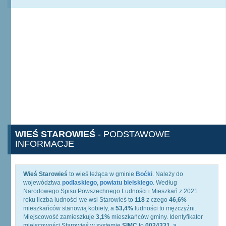
WIEŚ STAROWIEŚ
- PODSTAWOWE
INFORMACJE
Wieś Starowieś
to wieś leżąca w gminie
Boćki
. Należy do
województwa
podlaskiego
,
powiatu bielskiego
. Według
Narodowego Spisu Powszechnego Ludności i Mieszkań z 2021
roku liczba ludności we wsi Starowieś to
118
z czego
46,6%
mieszkańców stanowią kobiety, a
53,4%
ludności to mężczyźni.
Miejscowość zamieszkuje
3,1%
mieszkańców gminy. Identyfikator
miejscowości Starowieś w systemie
SIMC
to
0024331
, a