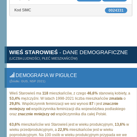
Kod SIMC
0024331
WIEŚ STAROWIEŚ
- DANE DEMOGRAFICZNE
(LICZBA LUDNOŚCI, PŁEĆ MIESZKAŃCÓW)
DEMOGRAFIA W PIGUŁCE
(Źródło: GUS, NSP 2021)
Wieś Starowieś ma
118
mieszkańców, z czego
46,6%
stanowią kobiety, a
53,4%
mężczyźni. W latach 1998-2021 liczba mieszkańców
zmalała
o
29,8%
. Współczynnik feminizacji we wsi wynosi
87
i jest
znacznie
mniejszy od
współczynnika feminizacji dla województwa podlaskiego
oraz
znacznie mniejszy od
współczynnika dla całej Polski.
63,6%
mieszkańców wsi Starowieś jest w wieku produkcyjnym,
13,6%
w
wieku przedprodukcyjnym, a
22,9%
mieszkańców jest w wieku
poprodukcyjnym. Na 100 osób w wieku produkcyjnym przypada we we