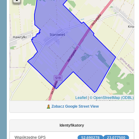
Leaflet
|
© OpenStreetMap (ODBL)
Zobacz Google Street View
Identyfikatory
Współrzędne GPS
52.690278
23.077500