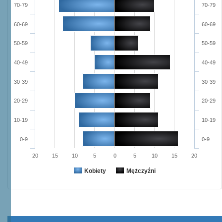
70-79
70-79
60-69
60-69
50-59
50-59
40-49
40-49
30-39
30-39
20-29
20-29
10-19
10-19
0-9
0-9
20
15
10
5
0
5
10
15
20
Kobiety
Mężczyźni