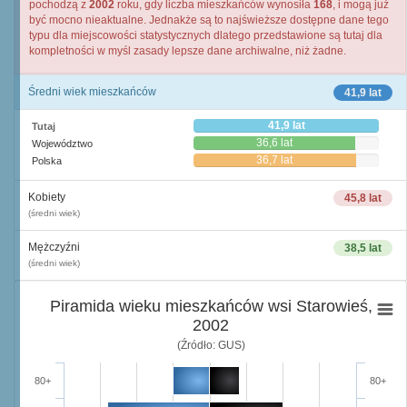
pochodzą z
2002
roku, gdy liczba mieszkańców wynosiła
168
, i mogą już
być mocno nieaktualne. Jednakże są to najświeższe dostępne dane tego
typu dla miejscowości statystycznych dlatego przedstawione są tutaj dla
kompletności w myśl zasady lepsze dane archiwalne, niż żadne.
Średni wiek mieszkańców
41,9 lat
41,9 lat
Tutaj
36,6 lat
Województwo
36,7 lat
Polska
Kobiety
45,8 lat
(średni wiek)
Mężczyźni
38,5 lat
(średni wiek)
Piramida wieku mieszkańców wsi Starowieś,
2002
(Źródło: GUS)
80+
80+