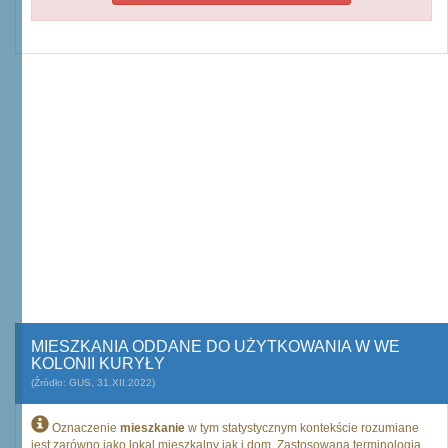
MIESZKANIA ODDANE DO UŻYTKOWANIA W WE
KOLONII KURYŁY
(Źródło: GUS, 31.XII.2022)
Oznaczenie
mieszkanie
w tym statystycznym kontekście rozumiane
jest zarówno jako lokal mieszkalny jak i dom. Zastosowana terminologia