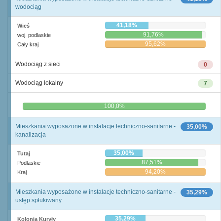
wodociąg
41,18%
Wieś
91,76%
woj. podlaskie
95,62%
Cały kraj
Wodociąg z sieci
0
Wodociąg lokalny
7
0,0%
100,0%
Mieszkania wyposażone w instalacje techniczno-sanitarne -
35,00%
kanalizacja
35,00%
Tutaj
87,51%
Podlaskie
94,20%
Kraj
Mieszkania wyposażone w instalacje techniczno-sanitarne -
35,29%
ustęp spłukiwany
35,29%
Kolonia Kuryły