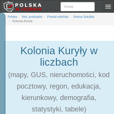
Pok
naw
Polska
Woj. podlaskie
Powiat sokólski
Gmina Sokółka
Kolonia Kuryły
Kolonia Kuryły w
liczbach
(mapy, GUS, nieruchomości, kod
pocztowy, regon, edukacja,
kierunkowy, demografia,
statystyki, tabele)