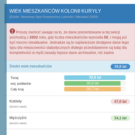
WIEK MIESZKAŃCÓW KOLONII KURYŁY
(Źródło: Narodowy Spis Powszechny Ludności i Mieszkań 2002)
Proszę zwrócić uwagę na to, że dane prezentowane w tej sekcji
pochodzą z
2002
roku, gdy liczba mieszkańców wynosiła
50
, i mogą już
być mocno nieaktualne. Jednakże są to najświeższe dostępne dane tego
typu dla miejscowości statystycznych dlatego przedstawione są tutaj dla
kompletności w myśl zasady lepsze dane archiwalne, niż żadne.
Średni wiek mieszkańców
39,8 lat
39,8 lat
Tutaj
36,6 lat
woj. podlaskie
36,7 lat
Cały kraj
Kobiety
47,0 lat
(średni wiek)
Mężczyźni
34,1 lat
(średni wiek)