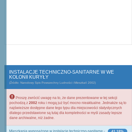
INSTALACJE TECHNICZNO-SANITARNE W WE
KOLONII KURYŁY
(Źródło: Narodowy Spis Powszechny Ludności i Mieszkań 2002)
Proszę zwrócić uwagę na to, że dane prezentowane w tej sekcji
pochodzą z
2002
roku i mogą już być mocno nieaktualne. Jednakże są to
najświeższe dostępne dane tego typu dla miejscowości statystycznych
dlatego przedstawione są tutaj dla kompletności w myśl zasady lepsze
dane archiwalne, niż żadne.
Mieszkania wyposażone w instalacje techniczno-sanitarne -
41,18%