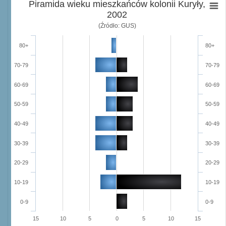
Piramida wieku mieszkańców kolonii Kuryły,
2002
(Źródło: GUS)
80+
80+
70-79
70-79
60-69
60-69
50-59
50-59
40-49
40-49
30-39
30-39
20-29
20-29
10-19
10-19
0-9
0-9
15
10
5
0
5
10
15