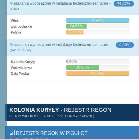
Mieszkania wyposażone w instalacje techniczno-sanitarne -
76,47%
piece
76,47%
Wieś
24,55%
woj. podlaskie
20,91%
Polska
Mieszkania wyposażone w instalacje techniczno-sanitarne -
0,00%
gaz sieciowy
0,00%
Kolonia Kuryły
30,05%
Województwo
58,32%
Cała Polska
KOLONIA KURYŁY
- REJESTR REGON
(KLASY WIELKOŚCI, SEKCJE PKD, FORMY PRAWNE)
REJESTR REGON W PIGUŁCE