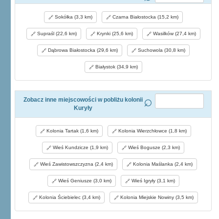
Sokółka (3,3 km)
Czarna Białostocka (15,2 km)
Supraśl (22,6 km)
Krynki (25,6 km)
Wasilków (27,4 km)
Dąbrowa Białostocka (29,6 km)
Suchowola (30,8 km)
Białystok (34,9 km)
Zobacz inne miejscowości w pobliżu kolonii
Kuryły
Kolonia Tartak (1,6 km)
Kolonia Wierzchłowce (1,8 km)
Wieś Kundzicze (1,9 km)
Wieś Bogusze (2,3 km)
Wieś Zawistowszczyzna (2,4 km)
Kolonia Maślanka (2,4 km)
Wieś Geniusze (3,0 km)
Wieś Igryły (3,1 km)
Kolonia Ściebielec (3,4 km)
Kolonia Miejskie Nowiny (3,5 km)