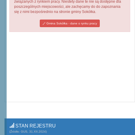
związanych z rynkiem pracy. Niestety dane te nie są dostępne dla
poszczególnych miejscowości, ale zachęcamy do do zapoznania
się z nimi bezpośrednio na stronie gminy Sokółka.
Gmina Sokółka - dane o rynku pracy
STAN REJESTRU
(Źródło: GUS, 31.XII.2024)