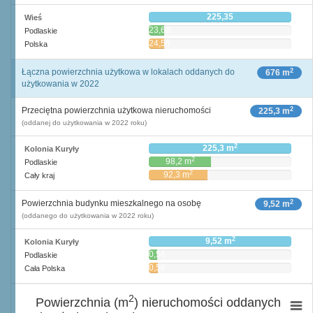
225,35
Wieś
23,68
Podlaskie
24,56
Polska
2
Łączna powierzchnia użytkowa w lokalach oddanych do
676 m
użytkowania w 2022
2
Przeciętna powierzchnia użytkowa nieruchomości
225,3 m
(oddanej do użytkowania w 2022 roku)
2
225,3 m
Kolonia Kuryły
2
98,2 m
Podlaskie
2
92,3 m
Cały kraj
2
Powierzchnia budynku mieszkalnego na osobę
9,52 m
(oddanego do użytkowania w 2022 roku)
2
9,52 m
Kolonia Kuryły
0,56
Podlaskie
2
m
0,58
Cała Polska
2
m
2
Powierzchnia (m
) nieruchomości oddanych