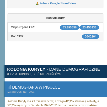
Zobacz Google Street View
Identyfikatory
Współrzędne GPS
53.395556
23.455833
Kod SIMC
0040264
KOLONIA KURYŁY
- DANE DEMOGRAFICZNE
(LICZBA LUDNOŚCI, PŁEĆ MIESZKAŃCÓW)
DEMOGRAFIA W PIGUŁCE
(Źródło: GUS, NSP 2021)
Kolonia Kuryły ma
71
mieszkańców, z czego
42,3%
stanowią kobiety, a
57,7%
mężczyźni. W latach 1998-2021 liczba mieszkańców
zmalała
o