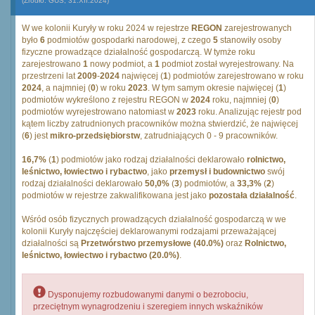
(Źródło: GUS, 31.XII.2024)
W we kolonii Kuryły w roku 2024 w rejestrze
REGON
zarejestrowanych
było
6
podmiotów gospodarki narodowej, z czego
5
stanowiły osoby
fizyczne prowadzące działalność gospodarczą. W tymże roku
zarejestrowano
1
nowy podmiot, a
1
podmiot został wyrejestrowany. Na
przestrzeni lat
2009
-
2024
najwięcej (
1
) podmiotów zarejestrowano w roku
2024
, a najmniej (
0
) w roku
2023
. W tym samym okresie najwięcej (
1
)
podmiotów wykreślono z rejestru REGON w
2024
roku, najmniej (
0
)
podmiotów wyrejestrowano natomiast w
2023
roku. Analizując rejestr pod
kątem liczby zatrudnionych pracowników można stwierdzić, że najwięcej
(
6
) jest
mikro-przedsiębiorstw
, zatrudniających 0 - 9 pracowników.
16,7%
(
1
) podmiotów jako rodzaj działalności deklarowało
rolnictwo,
leśnictwo, łowiectwo i rybactwo
, jako
przemysł i budownictwo
swój
rodzaj działalności deklarowało
50,0%
(
3
) podmiotów, a
33,3%
(
2
)
podmiotów w rejestrze zakwalifikowana jest jako
pozostała działalność
.
Wśród osób fizycznych prowadzących działalność gospodarczą w we
kolonii Kuryły najczęściej deklarowanymi rodzajami przeważającej
działalności są
Przetwórstwo przemysłowe (40.0%)
oraz
Rolnictwo,
leśnictwo, łowiectwo i rybactwo (20.0%)
.
Dysponujemy rozbudowanymi danymi o bezrobociu,
przeciętnym wynagrodzeniu i szeregiem innych wskaźników