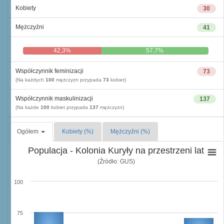
Kobiety
30
Mężczyźni
41
42,3%
57,7%
Współczynnik feminizacji
73
(Na każdych
100
mężczyzn przypada
73
kobiet)
Współczynnik maskulinizacji
137
(Na każde
100
kobiet przypada
137
mężczyzn)
Ogółem
Kobiety (%)
Mężczyźni (%)
Populacja - Kolonia Kuryły na przestrzeni lat
(Źródło: GUS)
100
75