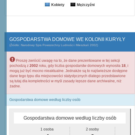
Kobiety
Mężczyźni
GOSPODARSTWA DOMOWE WE KOLONII KURYŁY
(Źródło: Narodowy Spis Powszechny Ludności i Mieszkań 2002)
Proszę zwrócić uwagę na to, że dane prezentowane w tej sekcji
pochodzą z
2002
roku, gdy liczba gospodarstw domowych wynosiła
18
, i
mogą już być mocno nieaktualne. Jednakże są to najświeższe dostępne
dane tego typu dla miejscowości statystycznych dlatego przedstawione
są tutaj dla kompletności w myśl zasady lepsze dane archiwalne, niż
żadne.
Gospodarstwa domowe według liczby osób
Gospodarstwa domowe według liczby osób
1 osoba
2 osoby