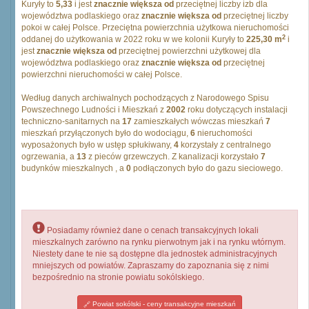
Kuryły to
5,33
i jest
znacznie większa od
przeciętnej liczby izb dla
województwa podlaskiego oraz
znacznie większa od
przeciętnej liczby
pokoi w całej Polsce. Przeciętna powierzchnia użytkowa nieruchomości
2
oddanej do użytkowania w 2022 roku w we kolonii Kuryły to
225,30 m
i
jest
znacznie większa od
przeciętnej powierzchni użytkowej dla
województwa podlaskiego oraz
znacznie większa od
przeciętnej
powierzchni nieruchomości w całej Polsce.
Według danych archiwalnych pochodzących z Narodowego Spisu
Powszechnego Ludności i Mieszkań z
2002
roku dotyczących instalacji
techniczno-sanitarnych na
17
zamieszkałych wówczas mieszkań
7
mieszkań przyłączonych było do wodociągu,
6
nieruchomości
wyposażonych było w ustęp spłukiwany,
4
korzystały z centralnego
ogrzewania, a
13
z pieców grzewczych. Z kanalizacji korzystało
7
budynków mieszkalnych , a
0
podłączonych było do gazu sieciowego.
Posiadamy również dane o cenach transakcyjnych lokali
mieszkalnych zarówno na rynku pierwotnym jak i na rynku wtórnym.
Niestety dane te nie są dostępne dla jednostek administracyjnych
mniejszych od powiatów. Zapraszamy do zapoznania się z nimi
bezpośrednio na stronie powiatu sokólskiego.
Powiat sokólski - ceny transakcyjne mieszkań