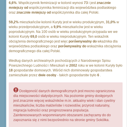
6,6%
. Współczynnik feminizacji w kolonii wynosi
73
i jest
znacznie
mniejszy od
współczynnika feminizacji dla województwa podlaskiego
oraz
znacznie mniejszy od
współczynnika dla całej Polski.
59,2%
mieszkańców kolonii Kuryły jest w wieku produkcyjnym,
31,0%
w
wieku przedprodukcyjnym, a
9,9%
mieszkańców jest w wieku
poprodukcyjnym. Na 100 osób w wieku produkcyjnym przypada we we
kolonii Kuryły
69,0
osób w wieku nieprodukcyjnym. Ten wskaźnik
obciążenia demograficznego jest więc
porównywalny do
wkażnika dla
województwa podlaskiego oraz
porównywalny do
wskażnika obciążenia
demograficznego dla całej Polski.
Według danych archiwalnych pochodzących z Narodowego Spisu
Powszechnego Ludności i Mieszkań w
2002
roku w we kolonii Kuryły było
18
gospodarstw domowych. Wśród nich dominowały gospodarstwa
zamieszkałe przez
dwie osoby
- takich gospodarstw było
6
.
Dostępność danych demograficznych jest mocno ograniczona
dla miejscowości statystycznych. Na poziomie gminy dostępnych
jest znacznie więcej wskaźników m.in. aktualny wiek i stan cywilny
mieszkańców, liczba małżeństw i rozwodów, przyrost naturalny,
migracja ludności oraz prognozowana populacja.
Zainteresowanych wspomnianymi obszarami zachęcamy do do
zapoznania się z nimi bezpośrednio na stronie gminy Sokółka.