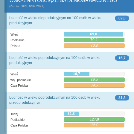
WSKAŹNIKI OBCIĄŻENIA DEMOGRAFICZNEGO
(Źródło: GUS, NSP 2021)
Ludność w wieku nieprodukcyjnym na 100 osób w wieku
69,0
produkcyjnym
69,0
Wieś
70,4
Podlaskie
70,8
Polska
Ludność w wieku poprodukcyjnym na 100 osób w wieku
16,7
produkcyjnym
16,7
Wieś
39,5
woj. podlaskie
39,5
Cała Polska
Ludność w wieku poprodukcyjnym na 100 osób w wieku
31,8
przedprodukcyjnym
31,8
Tutaj
127,8
Podlaskie
126,0
Cała Polska