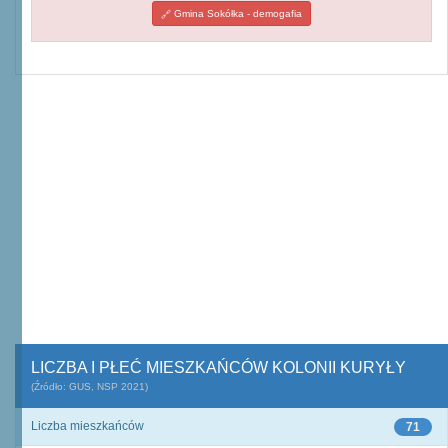
Gmina Sokółka - demogafia
LICZBA I PŁEĆ MIESZKAŃCÓW KOLONII KURYŁY
(Źródło: GUS, NSP 2021)
Liczba mieszkańców
71