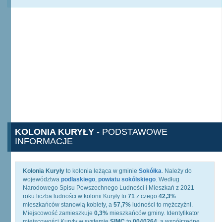
KOLONIA KURYŁY
- PODSTAWOWE
INFORMACJE
Kolonia Kuryły
to kolonia leżąca w gminie
Sokółka
. Należy do
województwa
podlaskiego
,
powiatu sokólskiego
. Według
Narodowego Spisu Powszechnego Ludności i Mieszkań z 2021
roku liczba ludności w kolonii Kuryły to
71
z czego
42,3%
mieszkańców stanowią kobiety, a
57,7%
ludności to mężczyźni.
Miejscowość zamieszkuje
0,3%
mieszkańców gminy. Identyfikator
miejscowości Kuryły w systemie
SIMC
to
0040264
, a współrzędne