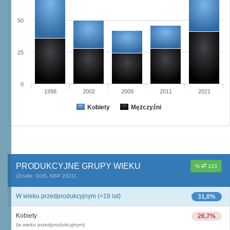
50
25
0
1998
2002
2009
2011
2021
Kobiety
Mężczyźni
PRODUKCYJNE GRUPY WIEKU
%
123
(Źródło: GUS, NSP 2021)
W wieku przedprodukcyjnym (<18 lat)
31,0%
Kobiety
26,7%
(w wieku przedprodukcyjnym)