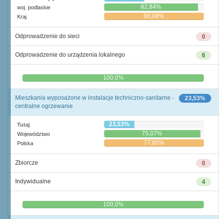
82,84%
woj. podlaskie
88,08%
Kraj
Odprowadzenie do sieci
0
Odprowadzenie do urządzenia lokalnego
6
0,0%
100,0%
Mieszkania wyposażone w instalacje techniczno-sanitarne -
23,53%
centralne ogrzewanie
23,53%
Tutaj
75,07%
Województwo
77,80%
Polska
Zbiorcze
0
Indywidualne
4
0,0%
100,0%