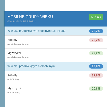
MOBILNE GRUPY WIEKU
%
123
(Źródło: GUS, NSP 2021)
W wieku produkcyjnym mobilnym (18-44 lata)
76,2%
Kobiety
72,2%
(w wieku mobilnym)
Mężczyźni
79,2%
(w wieku mobilnym)
W wieku produkcyjnym niemobilnym
23,8%
Kobiety
27,8%
(45-59 lat)
Mężczyźni
20,8%
(45-64 lata)