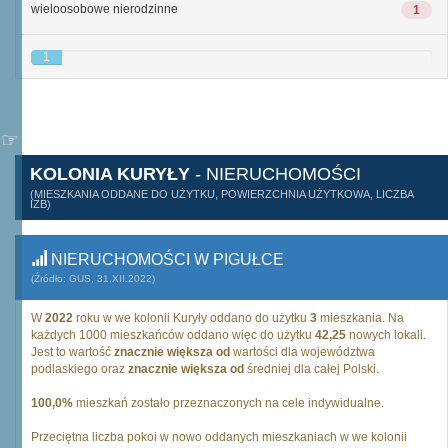
wieloosobowe nierodzinne
1
1
KOLONIA KURYŁY
- NIERUCHOMOŚCI
(MIESZKANIA ODDANE DO UŻYTKU, POWIERZCHNIA UŻYTKOWA, LICZBA
IZB)
NIERUCHOMOŚCI W PIGUŁCE
(Źródło: GUS, 31.XII.2022)
W
2022
roku w we kolonii Kuryły oddano do użytku
3
mieszkania. Na
każdych 1000 mieszkańców oddano więc do użytku
42,25
nowych lokali.
Jest to wartość
znacznie większa od
wartości dla województwa
podlaskiego oraz
znacznie większa od
średniej dla całej Polski.
100,0%
mieszkań zostało przeznaczonych na cele indywidualne.
Przeciętna liczba pokoi w nowo oddanych mieszkaniach w we kolonii