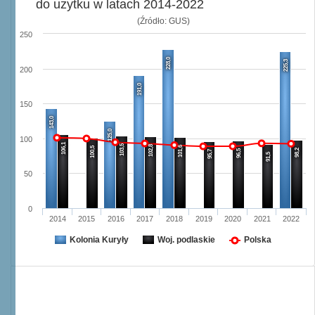
do użytku w latach 2014-2022
(Źródło: GUS)
250
228,0
225,3
200
191,0
150
143,0
125,0
100
106,1
103,5
102,8
101,6
100,5
98,2
96,5
95,7
91,5
50
0
2014
2015
2016
2017
2018
2019
2020
2021
2022
Kolonia Kuryły
Woj. podlaskie
Polska