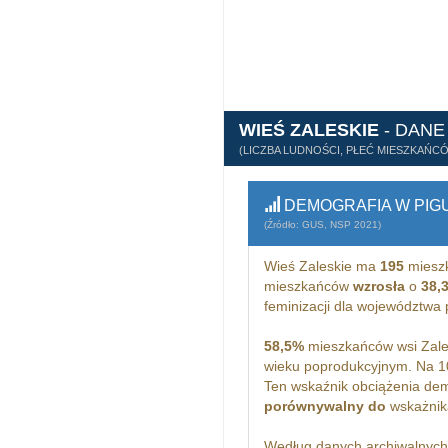
WIEŚ ZALESKIE
- DANE
(LICZBA LUDNOŚCI, PŁEĆ MIESZKAŃC
DEMOGRAFIA W PIG
(Źródło: GUS, NSP 2021)
Wieś Zaleskie ma
195
miesz
mieszkańców
wzrosła
o
38,
feminizacji dla województwa
58,5%
mieszkańców wsi Zales
wieku poprodukcyjnym. Na 1
Ten wskaźnik obciążenia dem
porównywalny do
wskażnika
Według danych archiwalnyc