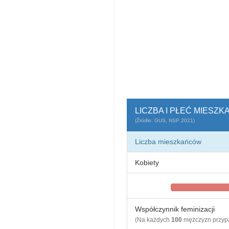
LICZBA I PŁEĆ MIESZ
(Źródło: GUS, NSP 2021)
Liczba mieszkańców
Kobiety
Współczynnik feminizacji
(Na każdych
100
mężczyzn przy