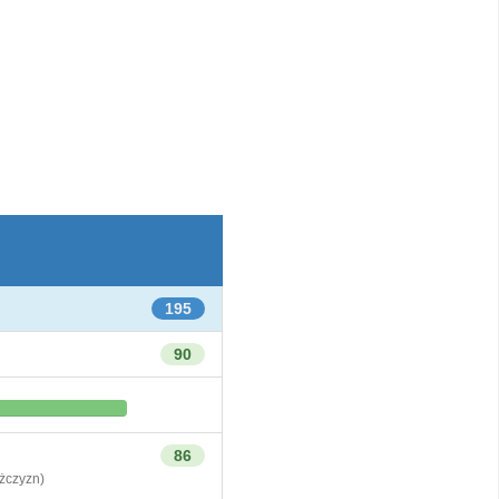
195
90
86
czyzn)