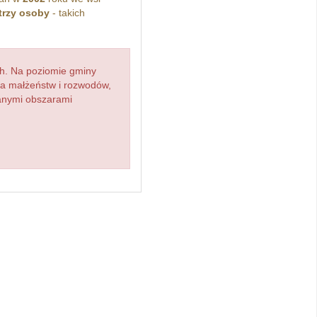
trzy osoby
- takich
h. Na poziomie gminy
zba małżeństw i rozwodów,
ianymi obszarami