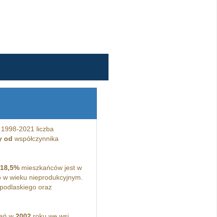
 1998-2021 liczba
y od
współczynnika
18,5%
mieszkańców jest w
 w wieku nieprodukcyjnym.
podlaskiego oraz
kań w
2002
roku we wsi