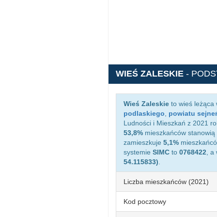
WIEŚ ZALESKIE
- POD
Wieś Zaleskie
to wieś leżąca
podlaskiego
,
powiatu sejne
Ludności i Mieszkań z 2021 ro
53,8%
mieszkańców stanowią 
zamieszkuje
5,1%
mieszkańców
systemie
SIMC
to
0768422
, a
54.115833)
.
Liczba mieszkańców (2021)
Kod pocztowy