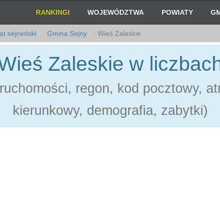
RANKINGI
WOJEWÓDZTWA
POWIATY
GM
t sejneński
Gmina Sejny
Wieś Zaleskie
Wieś Zaleskie w liczbac
ruchomości, regon, kod pocztowy, atr
kierunkowy, demografia, zabytki)