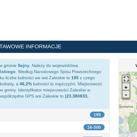
STAWOWE INFORMACJE
 w gminie
Sejny
. Należy do województwa
ńskiego
. Według Narodowego Spisu Powszechnego
ku liczba ludności we wsi Zaleskie to
195
z czego
kobiety, a
46,2%
ludności to mężczyźni. Miejscowość
 gminy. Identyfikator miejscowości Zaleskie w
 współrzędne GPS wsi Zaleskie to
(23.380833,
195
16-500