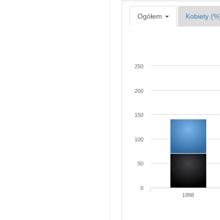
Ogółem
Kobiety (%
250
200
150
100
50
0
1998