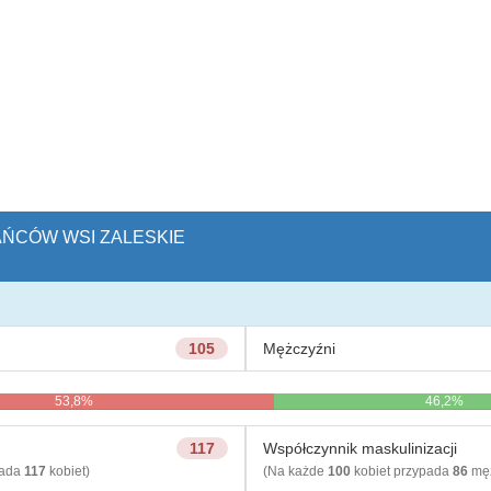
KAŃCÓW WSI ZALESKIE
105
Mężczyźni
53,8%
46,2%
117
Współczynnik maskulinizacji
pada
117
kobiet)
(Na każde
100
kobiet przypada
86
męż