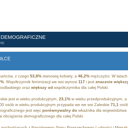
 DEMOGRAFICZNE
ÓW)
UŁCE
kańców, z czego
53,8%
stanowią kobiety, a
46,2%
mężczyźni. W latach
3%
. Współczynnik feminizacji we wsi wynosi
117
i jest
znacznie większ
 podlaskiego oraz
większy od
współczynnika dla całej Polski.
kie jest w wieku produkcyjnym,
23,1%
w wieku przedprodukcyjnym, a
00 osób w wieku produkcyjnym przypada we we wsi Zaleskie
71,1
osób
ograficznego jest więc
porównywalny do
wkażnika dla województwa 
 obciążenia demograficznego dla całej Polski.
h pochodzących z Narodowego Spisu Powszechnego Ludności i Miesz