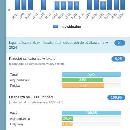
0
2011
2017
2012
2023
2018
2013
2024
2019
2008
2014
2020
2009
2015
2021
2010
2016
2022
Indywidualne
Łączna liczba izb w mieszkaniach oddanych do użytkowania w
21
2024
Przeciętna liczba izb w lokalu
5,25
(oddanego do użytkowania w 2024 roku)
5,25
Tutaj
3,68
woj. podlaskie
3,74
Polska
Liczba izb na 1000 ludności
109,95
(oddanych do użytkowania w 2024 roku)
109,95
Wieś
20,54
woj. podlaskie
19,95
Cały kraj