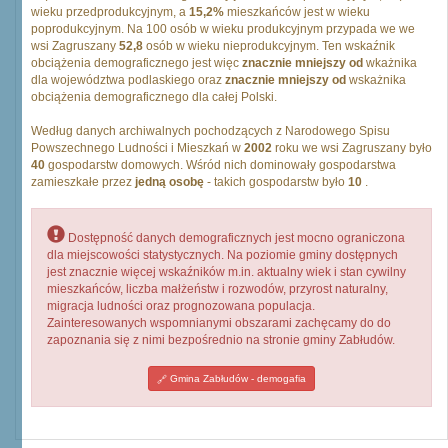
wieku przedprodukcyjnym, a
15,2%
mieszkańców jest w wieku
poprodukcyjnym. Na 100 osób w wieku produkcyjnym przypada we we
wsi Zagruszany
52,8
osób w wieku nieprodukcyjnym. Ten wskaźnik
obciążenia demograficznego jest więc
znacznie mniejszy od
wkażnika
dla województwa podlaskiego oraz
znacznie mniejszy od
wskażnika
obciążenia demograficznego dla całej Polski.
Według danych archiwalnych pochodzących z Narodowego Spisu
Powszechnego Ludności i Mieszkań w
2002
roku we wsi Zagruszany było
40
gospodarstw domowych. Wśród nich dominowały gospodarstwa
zamieszkałe przez
jedną osobę
- takich gospodarstw było
10
.
Dostępność danych demograficznych jest mocno ograniczona
dla miejscowości statystycznych. Na poziomie gminy dostępnych
jest znacznie więcej wskaźników m.in. aktualny wiek i stan cywilny
mieszkańców, liczba małżeństw i rozwodów, przyrost naturalny,
migracja ludności oraz prognozowana populacja.
Zainteresowanych wspomnianymi obszarami zachęcamy do do
zapoznania się z nimi bezpośrednio na stronie gminy Zabłudów.
Gmina Zabłudów - demogafia