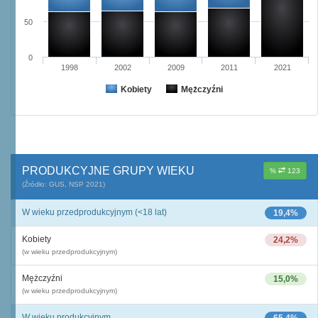
50
0
1998
2002
2009
2011
2021
Kobiety
Mężczyźni
PRODUKCYJNE GRUPY WIEKU
%
123
(Źródło: GUS, NSP 2021)
W wieku przedprodukcyjnym (<18 lat)
19,4%
Kobiety
24,2%
(w wieku przedprodukcyjnym)
Mężczyźni
15,0%
(w wieku przedprodukcyjnym)
W wieku produkcyjnym