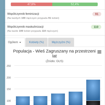
47,6%
52,4%
Współczynnik feminizacji
91
(Na każdych
100
mężczyzn przypada
91
kobiet)
Współczynnik maskulinizacji
110
(Na każde
100
kobiet przypada
110
mężczyzn)
Ogółem
Kobiety (%)
Mężczyźni (%)
Populacja - Wieś Zagruszany na przestrzeni
lat
(Źródło: GUS)
250
200
150
100