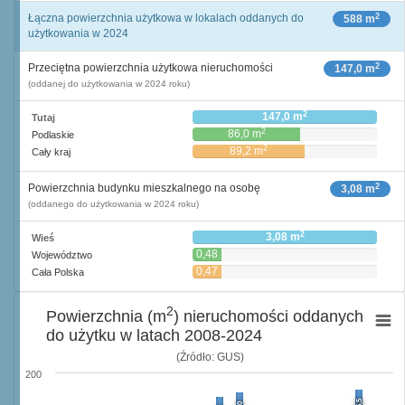
2
Łączna powierzchnia użytkowa w lokalach oddanych do
588 m
użytkowania w 2024
2
Przeciętna powierzchnia użytkowa nieruchomości
147,0 m
(oddanej do użytkowania w 2024 roku)
2
147,0 m
Tutaj
2
86,0 m
Podlaskie
2
89,2 m
Cały kraj
2
Powierzchnia budynku mieszkalnego na osobę
3,08 m
(oddanego do użytkowania w 2024 roku)
2
3,08 m
Wieś
0,48
Województwo
2
m
0,47
Cała Polska
2
m
2
Powierzchnia (m
) nieruchomości oddanych
do użytku w latach 2008-2024
(Źródło: GUS)
200