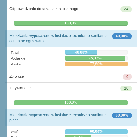
Odprowadzenie do urządzenia lokalnego
24
0,0%
100,0%
Mieszkania wyposażone w instalacje techniczno-sanitarne -
40,00%
centralne ogrzewanie
40,00%
Tutaj
75,07%
Podlaskie
77,80%
Polska
Zbiorcze
0
Indywidualne
16
0,0%
100,0%
Mieszkania wyposażone w instalacje techniczno-sanitarne -
60,00%
piece
60,00%
Wieś