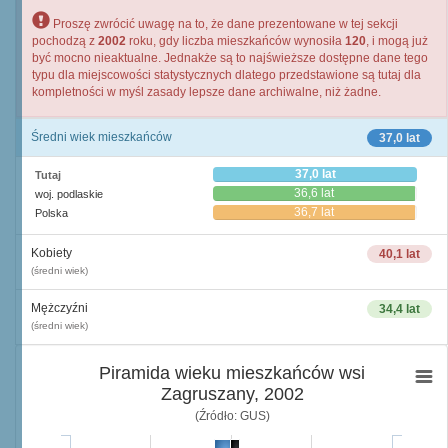
Proszę zwrócić uwagę na to, że dane prezentowane w tej sekcji
pochodzą z
2002
roku, gdy liczba mieszkańców wynosiła
120
, i mogą już
być mocno nieaktualne. Jednakże są to najświeższe dostępne dane tego
typu dla miejscowości statystycznych dlatego przedstawione są tutaj dla
kompletności w myśl zasady lepsze dane archiwalne, niż żadne.
Średni wiek mieszkańców
37,0 lat
37,0 lat
Tutaj
36,6 lat
woj. podlaskie
36,7 lat
Polska
Kobiety
40,1 lat
(średni wiek)
Mężczyźni
34,4 lat
(średni wiek)
Piramida wieku mieszkańców wsi
Zagruszany, 2002
(Źródło: GUS)