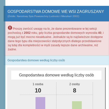
GOSPODARSTWA DOMOWE WE WSI ZAGRUSZANY
(Źródło: Narodowy Spis Powszechny Ludności i Mieszkań 2002)
Proszę zwrócić uwagę na to, że dane prezentowane w tej sekcji
pochodzą z
2002
roku, gdy liczba gospodarstw domowych wynosiła
40
, i
mogą już być mocno nieaktualne. Jednakże są to najświeższe dostępne
dane tego typu dla miejscowości statystycznych dlatego przedstawione
są tutaj dla kompletności w myśl zasady lepsze dane archiwalne, niż
żadne.
Gospodarstwa domowe według liczby osób
Gospodarstwa domowe według liczby osób
1 osoba
2 osoby
10
8