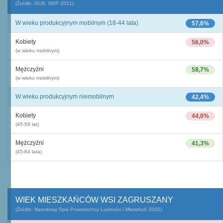
(Źródło: GUS, NSP 2021)
W wieku produkcyjnym mobilnym (18-44 lata)
57,6%
Kobiety
56,0%
(w wieku mobilnym)
Mężczyźni
58,7%
(w wieku mobilnym)
W wieku produkcyjnym niemobilnym
42,4%
Kobiety
44,0%
(45-59 lat)
Mężczyźni
41,3%
(45-64 lata)
WIEK MIESZKAŃCÓW WSI ZAGRUSZANY
(Źródło: Narodowy Spis Powszechny Ludności i Mieszkań 2002)