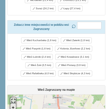
Michałowo (21,4 km)
Choroszcz (23,1 km)
Suraż (24,2 km)
Łapy (27,4 km)
Zobacz inne miejscowości w pobliżu wsi
Zagruszany
Wieś Kucharówka (1,6 km)
Wieś Zwierki (1,6 km)
Wieś Pasynki (1,6 km)
Kolonia Józefowo (2,2 km)
Wieś Łubniki (2,4 km)
Wieś Kowalowce (3,1 km)
Wieś Żuki (3,5 km)
Wieś Protasy (3,6 km)
Wieś Rafałówka (4,0 km)
Wieś Skrybicze (4,3 km)
Wieś Zagruszany na mapie