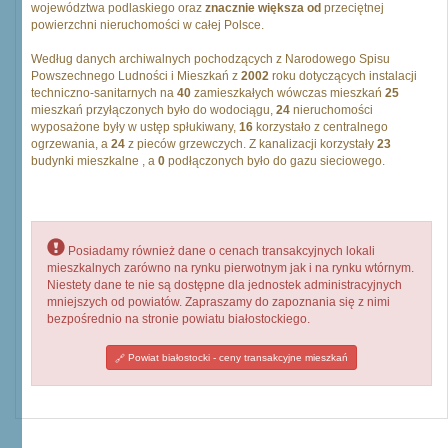
województwa podlaskiego oraz
znacznie większa od
przeciętnej
powierzchni nieruchomości w całej Polsce.
Według danych archiwalnych pochodzących z Narodowego Spisu
Powszechnego Ludności i Mieszkań z
2002
roku dotyczących instalacji
techniczno-sanitarnych na
40
zamieszkałych wówczas mieszkań
25
mieszkań przyłączonych było do wodociągu,
24
nieruchomości
wyposażone były w ustęp spłukiwany,
16
korzystało z centralnego
ogrzewania, a
24
z pieców grzewczych. Z kanalizacji korzystały
23
budynki mieszkalne , a
0
podłączonych było do gazu sieciowego.
Posiadamy również dane o cenach transakcyjnych lokali
mieszkalnych zarówno na rynku pierwotnym jak i na rynku wtórnym.
Niestety dane te nie są dostępne dla jednostek administracyjnych
mniejszych od powiatów. Zapraszamy do zapoznania się z nimi
bezpośrednio na stronie powiatu białostockiego.
Powiat białostocki - ceny transakcyjne mieszkań