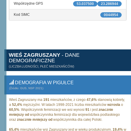
Współrzędne GPS
53.037500
23.286944
Kod SIMC
0044954
WIEŚ ZAGRUSZANY
- DANE
DEMOGRAFICZNE
(LICZBA LUDNOŚCI, PŁEĆ MIESZKAŃCÓW)
DEMOGRAFIA W PIGUŁCE
(Źródło: GUS, NSP 2021)
Wieś Zagruszany ma
191
mieszkańców, z czego
47,6%
stanowią kobiety,
a
52,4%
mężczyźni. W latach 1998-2021 liczba mieszkańców
wzrosła
o
60,5%
. Współczynnik feminizacji we wsi wynosi
91
i jest
znacznie
mniejszy od
współczynnika feminizacji dla województwa podlaskiego
oraz
znacznie mniejszy od
współczynnika dla całej Polski.
65,4%
mieszkańców wsi Zagruszany jest w wieku produkcyjnym,
19,4%
w