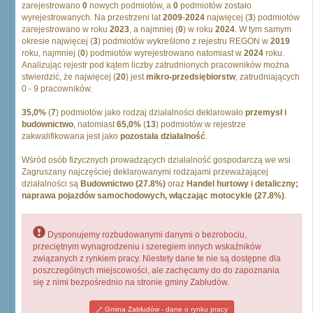
zarejestrowano
0
nowych podmiotów, a
0
podmiotów zostało
wyrejestrowanych. Na przestrzeni lat
2009
-
2024
najwięcej (
3
) podmiotów
zarejestrowano w roku
2023
, a najmniej (
0
) w roku
2024
. W tym samym
okresie najwięcej (
3
) podmiotów wykreślono z rejestru REGON w
2019
roku, najmniej (
0
) podmiotów wyrejestrowano natomiast w
2024
roku.
Analizując rejestr pod kątem liczby zatrudnionych pracowników można
stwierdzić, że najwięcej (
20
) jest
mikro-przedsiębiorstw
, zatrudniających
0 - 9 pracowników.
35,0%
(
7
) podmiotów jako rodzaj działalności deklarowało
przemysł i
budownictwo
, natomiast
65,0%
(
13
) podmiotów w rejestrze
zakwalifikowana jest jako
pozostała działalność
.
Wśród osób fizycznych prowadzących działalność gospodarczą we wsi
Zagruszany najczęściej deklarowanymi rodzajami przeważającej
działalności są
Budownictwo (27.8%)
oraz
Handel hurtowy i detaliczny;
naprawa pojazdów samochodowych, włączając motocykle (27.8%)
.
Dysponujemy rozbudowanymi danymi o bezrobociu,
przeciętnym wynagrodzeniu i szeregiem innych wskaźników
związanych z rynkiem pracy. Niestety dane te nie są dostępne dla
poszczególnych miejscowości, ale zachęcamy do do zapoznania
się z nimi bezpośrednio na stronie gminy Zabłudów.
Gmina Zabłudów - dane o rynku pracy