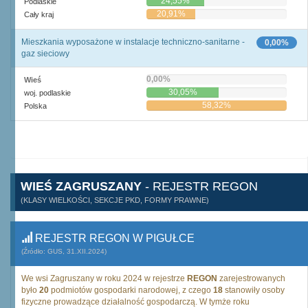
24,55%
Podlaskie
20,91%
Cały kraj
Mieszkania wyposażone w instalacje techniczno-sanitarne -
0,00%
gaz sieciowy
0,00%
Wieś
30,05%
woj. podlaskie
58,32%
Polska
WIEŚ ZAGRUSZANY
- REJESTR REGON
(KLASY WIELKOŚCI, SEKCJE PKD, FORMY PRAWNE)
REJESTR REGON W PIGUŁCE
(Źródło: GUS, 31.XII.2024)
We wsi Zagruszany w roku 2024 w rejestrze
REGON
zarejestrowanych
było
20
podmiotów gospodarki narodowej, z czego
18
stanowiły osoby
fizyczne prowadzące działalność gospodarczą. W tymże roku