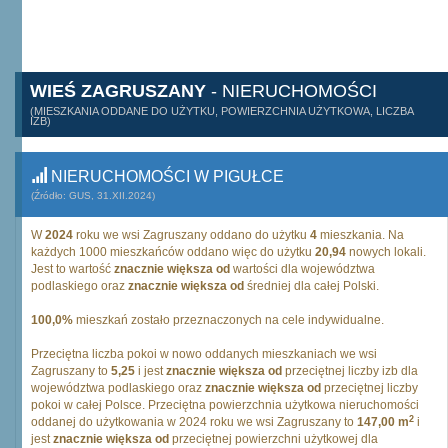
WIEŚ ZAGRUSZANY
- NIERUCHOMOŚCI
(MIESZKANIA ODDANE DO UŻYTKU, POWIERZCHNIA UŻYTKOWA, LICZBA
IZB)
NIERUCHOMOŚCI W PIGUŁCE
(Źródło: GUS, 31.XII.2024)
W
2024
roku we wsi Zagruszany oddano do użytku
4
mieszkania. Na
każdych 1000 mieszkańców oddano więc do użytku
20,94
nowych lokali.
Jest to wartość
znacznie większa od
wartości dla województwa
podlaskiego oraz
znacznie większa od
średniej dla całej Polski.
100,0%
mieszkań zostało przeznaczonych na cele indywidualne.
Przeciętna liczba pokoi w nowo oddanych mieszkaniach we wsi
Zagruszany to
5,25
i jest
znacznie większa od
przeciętnej liczby izb dla
województwa podlaskiego oraz
znacznie większa od
przeciętnej liczby
pokoi w całej Polsce. Przeciętna powierzchnia użytkowa nieruchomości
2
oddanej do użytkowania w 2024 roku we wsi Zagruszany to
147,00 m
i
jest
znacznie większa od
przeciętnej powierzchni użytkowej dla