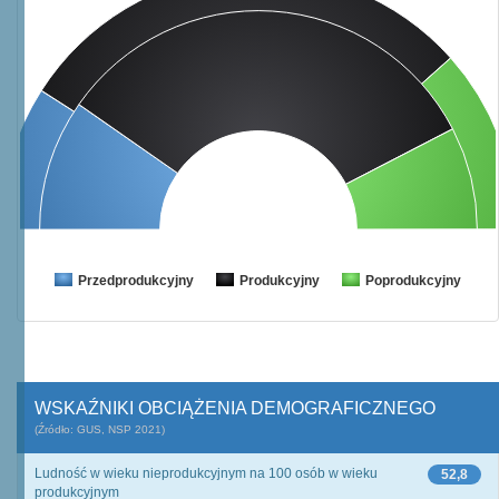
Przedprodukcyjny
Produkcyjny
Poprodukcyjny
WSKAŹNIKI OBCIĄŻENIA DEMOGRAFICZNEGO
(Źródło: GUS, NSP 2021)
Ludność w wieku nieprodukcyjnym na 100 osób w wieku
52,8
produkcyjnym