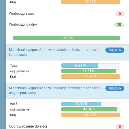
95,62%
Kraj
Wodociąg z sieci
0
Wodociąg lokalny
25
0,0%
100,0%
Mieszkania wyposażone w instalacje techniczno-sanitarne -
58,97%
kanalizacja
58,97%
Tutaj
87,51%
woj. podlaskie
94,20%
Kraj
Mieszkania wyposażone w instalacje techniczno-sanitarne -
60,00%
ustęp spłukiwany
60,00%
Wieś
82,84%
woj. podlaskie
88,08%
Kraj
Odprowadzenie do sieci
0