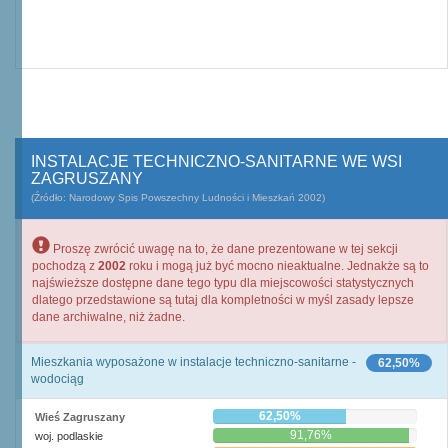
INSTALACJE TECHNICZNO-SANITARNE WE WSI
ZAGRUSZANY
(Źródło: Narodowy Spis Powszechny Ludności i Mieszkań 2002)
Proszę zwrócić uwagę na to, że dane prezentowane w tej sekcji
pochodzą z
2002
roku i mogą już być mocno nieaktualne. Jednakże są to
najświeższe dostępne dane tego typu dla miejscowości statystycznych
dlatego przedstawione są tutaj dla kompletności w myśl zasady lepsze
dane archiwalne, niż żadne.
Mieszkania wyposażone w instalacje techniczno-sanitarne -
62,50%
wodociąg
62,50%
Wieś Zagruszany
91,76%
woj. podlaskie