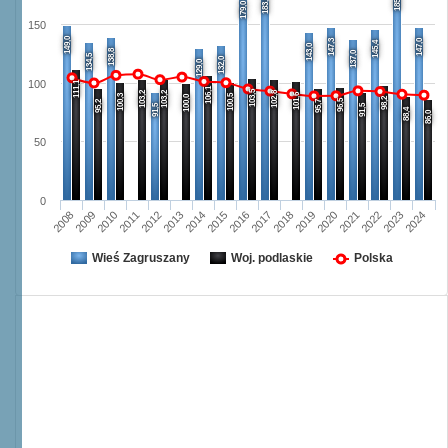
185,5
183,0
179,0
150
149,0
147,3
147,0
145,4
143,0
138,8
137,0
134,5
132,0
129,0
100
111,1
106,1
103,5
103,2
103,2
102,8
101,6
100,3
100,5
100,0
98,2
96,5
95,2
95,7
91,5
91,5
88,4
86,0
50
0
2008
2009
2010
2011
2012
2013
2014
2015
2016
2017
2018
2019
2020
2021
2022
2023
2024
Wieś Zagruszany
Woj. podlaskie
Polska