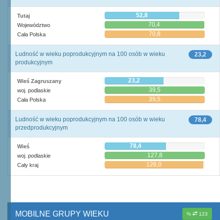
52,8
Tutaj
70,4
Województwo
70,8
Cała Polska
Ludność w wieku poprodukcyjnym na 100 osób w wieku
23,2
produkcyjnym
23,2
Wieś Zagruszany
39,5
woj. podlaskie
39,5
Cała Polska
Ludność w wieku poprodukcyjnym na 100 osób w wieku
78,4
przedprodukcyjnym
78,4
Wieś
127,8
woj. podlaskie
126,0
Cały kraj
MOBILNE GRUPY WIEKU
%
123