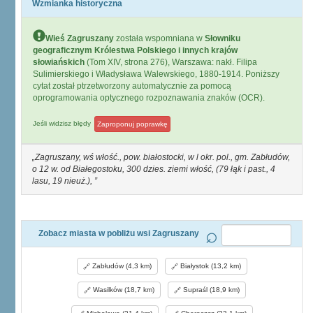
Wzmianka historyczna
Wieś Zagruszany
została wspomniana w
Słowniku
geograficznym Królestwa Polskiego i innych krajów
słowiańskich
(Tom XIV, strona 276), Warszawa: nakł. Filipa
Sulimierskiego i Władysława Walewskiego, 1880-1914. Poniższy
cytat został ptrzetworzony automatycznie za pomocą
oprogramowania optycznego rozpoznawania znaków (OCR).
Jeśli widzisz błędy
Zaproponuj poprawkę
Zagruszany, wś włość., pow. białostocki, w l okr. pol., gm. Zabłudów,
o 12 w. od Białegostoku, 300 dzies. ziemi włość, (79 łąk i past., 4
lasu, 19 nieuż.),
Zobacz miasta w pobliżu wsi Zagruszany
Zabłudów (4,3 km)
Białystok (13,2 km)
Wasilków (18,7 km)
Supraśl (18,9 km)