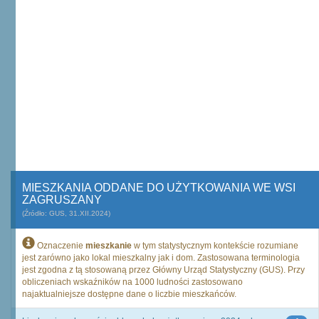
MIESZKANIA ODDANE DO UŻYTKOWANIA WE WSI
ZAGRUSZANY
(Źródło: GUS, 31.XII.2024)
Oznaczenie
mieszkanie
w tym statystycznym kontekście rozumiane
jest zarówno jako lokal mieszkalny jak i dom. Zastosowana terminologia
jest zgodna z tą stosowaną przez Główny Urząd Statystyczny (GUS). Przy
obliczeniach wskaźników na 1000 ludności zastosowano
najaktualniejsze dostępne dane o liczbie mieszkańców.