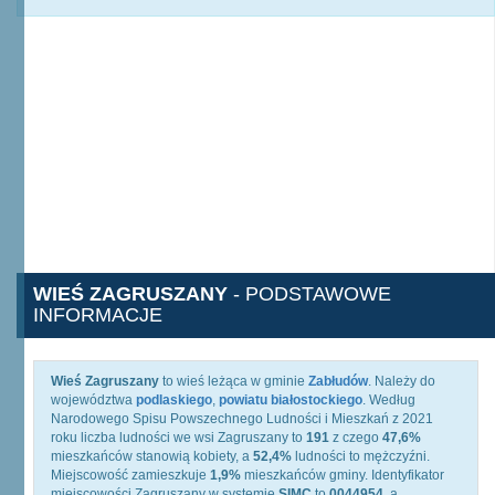
WIEŚ ZAGRUSZANY
- PODSTAWOWE
INFORMACJE
Wieś Zagruszany
to wieś leżąca w gminie
Zabłudów
. Należy do
województwa
podlaskiego
,
powiatu białostockiego
. Według
Narodowego Spisu Powszechnego Ludności i Mieszkań z 2021
roku liczba ludności we wsi Zagruszany to
191
z czego
47,6%
mieszkańców stanowią kobiety, a
52,4%
ludności to mężczyźni.
Miejscowość zamieszkuje
1,9%
mieszkańców gminy. Identyfikator
miejscowości Zagruszany w systemie
SIMC
to
0044954
, a