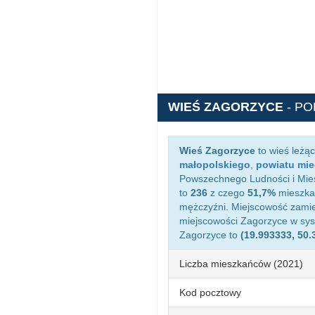
WIEŚ ZAGORZYCE
- P
Wieś Zagorzyce
to wieś leżą
małopolskiego
,
powiatu mi
Powszechnego Ludności i Mies
to
236
z czego
51,7%
mieszkań
mężczyźni. Miejscowość zami
miejscowości Zagorzyce w sy
Zagorzyce to
(19.993333, 50.
Liczba mieszkańców (2021)
Kod pocztowy