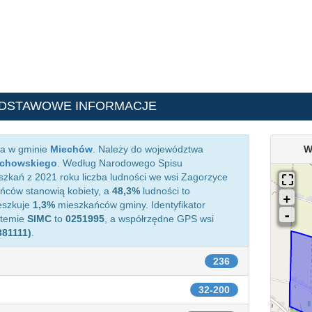
ODSTAWOWE INFORMACJE
ca w gminie
Miechów
. Należy do województwa
W
echowskiego
. Według Narodowego Spisu
zkań z 2021 roku liczba ludności we wsi Zagorzyce
ców stanowią kobiety, a
48,3%
ludności to
eszkuje
1,3%
mieszkańców gminy. Identyfikator
stemie
SIMC
to
0251995
, a współrzędne GPS wsi
381111)
.
236
32-200