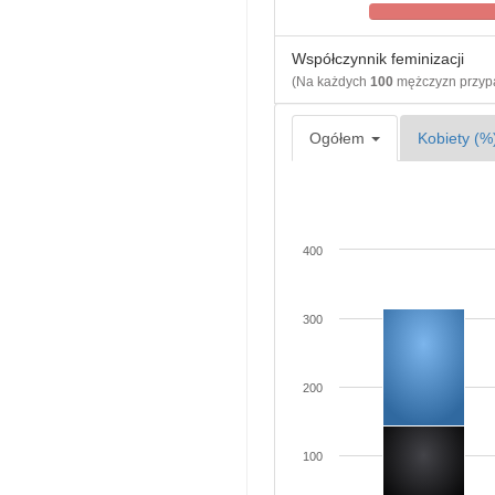
Współczynnik feminizacji
(Na każdych
100
mężczyzn przy
Ogółem
Kobiety (%
400
300
200
100