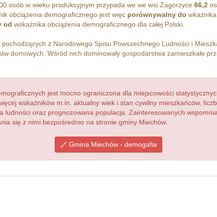
00 osób w wieku produkcyjnym przypada we we wsi Zagorzyce
66,2
os
ik obciążenia demograficznego jest więc
porównywalny do
wkażnika
y od
wskażnika obciążenia demograficznego dla całej Polski.
h pochodzących z Narodowego Spisu Powszechnego Ludności i Miesz
tw domowych. Wśród nich dominowały gospodarstwa zamieszkałe pr
ograficznych jest mocno ograniczona dla miejscowości statystycznyc
więcej wskaźników m.in. aktualny wiek i stan cywilny mieszkańców, lic
acja ludności oraz prognozowana populacja. Zainteresowanych wspomn
ia się z nimi bezpośrednio na stronie gminy Miechów.
Gmina Miechów - demogafia