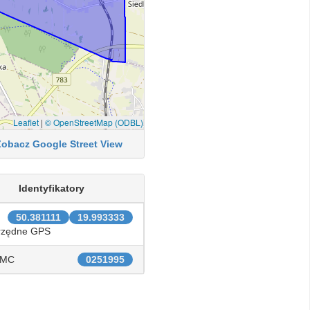
Leaflet
|
© OpenStreetMap (ODBL)
Zobacz Google Street View
Identyfikatory
50.381111
19.993333
rzędne GPS
IMC
0251995