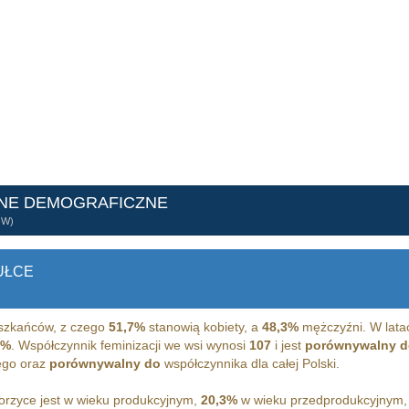
ANE DEMOGRAFICZNE
ÓW)
UŁCE
zkańców, z czego
51,7%
stanowią kobiety, a
48,3%
mężczyźni. W lata
1%
. Współczynnik feminizacji we wsi wynosi
107
i jest
porównywalny d
ego oraz
porównywalny do
współczynnika dla całej Polski.
rzyce jest w wieku produkcyjnym,
20,3%
w wieku przedprodukcyjnym,