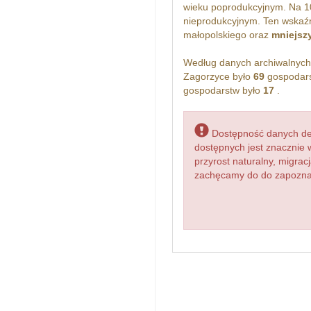
wieku poprodukcyjnym. Na 1
nieprodukcyjnym. Ten wskaźn
małopolskiego oraz
mniejsz
Według danych archiwalnyc
Zagorzyce było
69
gospodars
gospodarstw było
17
.
Dostępność danych dem
dostępnych jest znacznie 
przyrost naturalny, migr
zachęcamy do do zapoznan