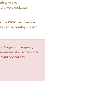
ób w wieku
 dla województwa
kań w
2002
roku we wsi
zez
jedną osobę
- takich
h. Na poziomie gminy
zba małżeństw i rozwodów,
ianymi obszarami