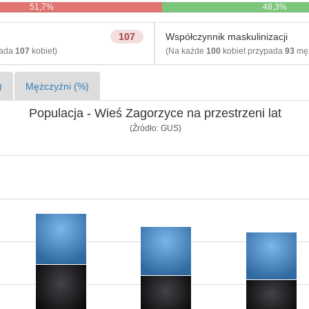
51,7%
48,3%
107
Współczynnik maskulinizacji
pada
107
kobiet)
(Na każde
100
kobiet przypada
93
męż
)
Mężczyźni (%)
Populacja - Wieś Zagorzyce na przestrzeni lat
(Źródło: GUS)