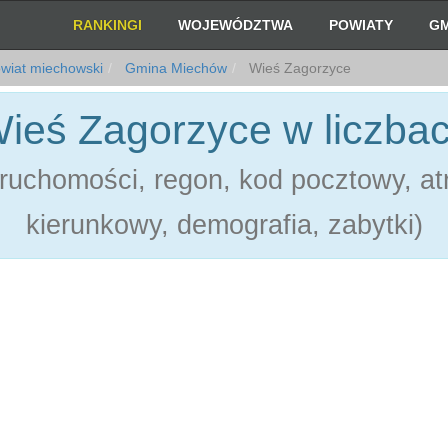
RANKINGI
WOJEWÓDZTWA
POWIATY
GM
wiat miechowski
Gmina Miechów
Wieś Zagorzyce
ieś Zagorzyce w liczba
ruchomości, regon, kod pocztowy, atr
kierunkowy, demografia, zabytki)