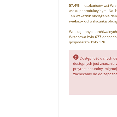
57,4%
mieszkańców wsi Wrzo
wieku poprodukcyjnym. Na 
Ten wskaźnik obciążenia dem
większy od
wskażnika obciąż
Według danych archiwalnyc
Wrzosowa było
677
gospodar
gospodarstw było
176
.
Dostępność danych dem
dostępnych jest znacznie 
przyrost naturalny, migr
zachęcamy do do zapoznan