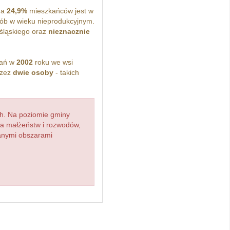
 a
24,9%
mieszkańców jest w
ób w wieku nieprodukcyjnym.
śląskiego oraz
nieznacznie
kań w
2002
roku we wsi
rzez
dwie osoby
- takich
h. Na poziomie gminy
zba małżeństw i rozwodów,
ianymi obszarami