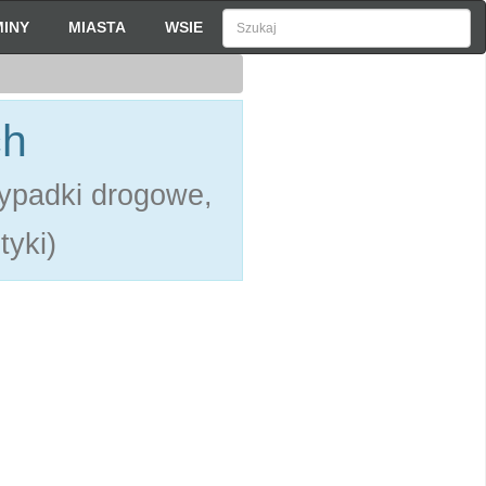
INY
MIASTA
WSIE
ch
ypadki drogowe,
tyki)