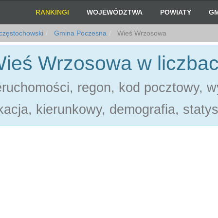
RANKINGI
WOJEWÓDZTWA
POWIATY
GM
częstochowski
Gmina Poczesna
Wieś Wrzosowa
ieś Wrzosowa w liczba
eruchomości, regon, kod pocztowy, w
acja, kierunkowy, demografia, statys