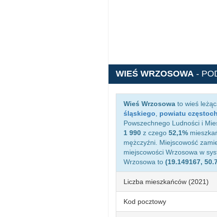
WIEŚ WRZOSOWA
- PO
Wieś Wrzosowa
to wieś leżą
śląskiego
,
powiatu częstoc
Powszechnego Ludności i Mies
1 990
z czego
52,1%
mieszkań
mężczyźni. Miejscowość zami
miejscowości Wrzosowa w sy
Wrzosowa to
(19.149167, 50.
Liczba mieszkańców (2021)
Kod pocztowy