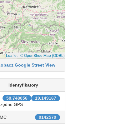
Leaflet
|
© OpenStreetMap (ODBL)
Zobacz Google Street View
Identyfikatory
50.748056
19.149167
rzędne GPS
IMC
0142579