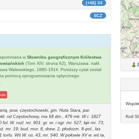
(+48) 34
SCZ
wspomniana w
Słowniku geograficznym Królestwa
łowiańskich
(Tom XIV, strona 62), Warszawa: nakł.
sława Walewskiego, 1880-1914. Poniższy cytat został
 za pomocą oprogramowania optycznego
.
awkę
Współ
artą, pow. częstochowski, gm. Huta Stara, par.
Kod S
płd. od Częstochowy, ma 58 dm., 479 mk. W r. 1827
ol. W. rozl. mr. 901: gr. or. i ogr. mr. 527, łąk mr. 73,
uż. mr. 19; bud. mur. 8, drew. 2; płodozm. 8-pol., las
 torfu. Wś W. os. 43, mr. 540. W połowie XV w. wś ta,