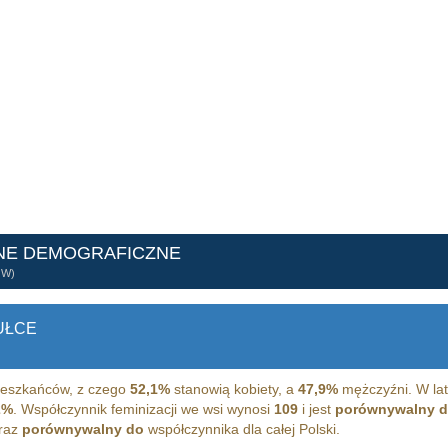
NE DEMOGRAFICZNE
ÓW)
UŁCE
eszkańców, z czego
52,1%
stanowią kobiety, a
47,9%
mężczyźni. W lat
2%
. Współczynnik feminizacji we wsi wynosi
109
i jest
porównywalny 
oraz
porównywalny do
współczynnika dla całej Polski.