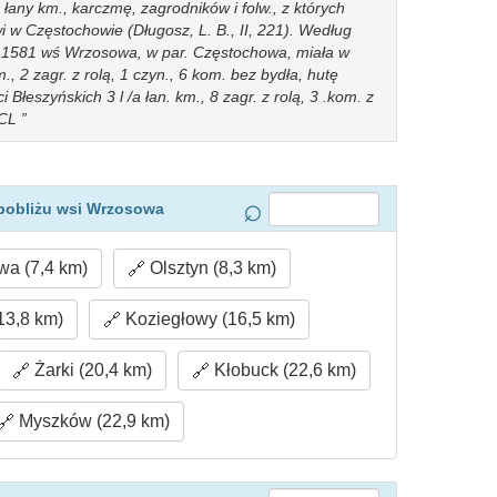
łany km., karczmę, zagrodników i folw., z których
i w Częstochowie (Długosz, L. B., II, 221). Według
r. 1581 wś Wrzosowa, w par. Częstochowa, miała w
m., 2 zagr. z rolą, 1 czyn., 6 kom. bez bydła, hutę
 Błeszyńskich 3 l /a łan. km., 8 zagr. z rolą, 3 .kom. z
. CL
pobliżu wsi Wrzosowa
a (7,4 km)
Olsztyn (8,3 km)
13,8 km)
Koziegłowy (16,5 km)
Żarki (20,4 km)
Kłobuck (22,6 km)
Myszków (22,9 km)