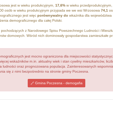
sowa jest w wieku produkcyjnym,
17,6%
w wieku przedprodukcyjnym,
100 osób w wieku produkcyjnym przypada we we wsi Wrzosowa
74,1
os
ograficznego jest więc
porównywalny do
wkażnika dla województwa 
enia demograficznego dla całej Polski.
h pochodzących z Narodowego Spisu Powszechnego Ludności i Miesz
stw domowych. Wśród nich dominowały gospodarstwa zamieszkałe p
ograficznych jest mocno ograniczona dla miejscowości statystycznyc
więcej wskaźników m.in. aktualny wiek i stan cywilny mieszkańców, lic
acja ludności oraz prognozowana populacja. Zainteresowanych wspomn
ia się z nimi bezpośrednio na stronie gminy Poczesna.
Gmina Poczesna - demogafia