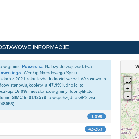
DSTAWOWE INFORMACJE
ca w gminie
Poczesna
. Należy do województwa
W
howskiego
. Według Narodowego Spisu
zkań z 2021 roku liczba ludności we wsi Wrzosowa to
ców stanowią kobiety, a
47,9%
ludności to
eszkuje
16,0%
mieszkańców gminy. Identyfikator
stemie
SIMC
to
0142579
, a współrzędne GPS wsi
748056)
.
1 990
42-263