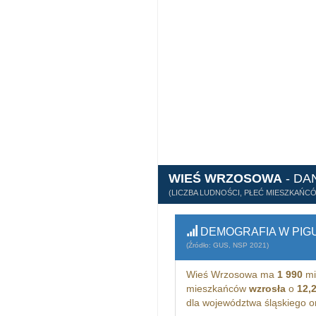
WIEŚ WRZOSOWA
- DA
(LICZBA LUDNOŚCI, PŁEĆ MIESZKAŃC
DEMOGRAFIA W PIG
(Źródło: GUS, NSP 2021)
Wieś Wrzosowa ma
1 990
mi
mieszkańców
wzrosła
o
12,
dla województwa śląskiego 