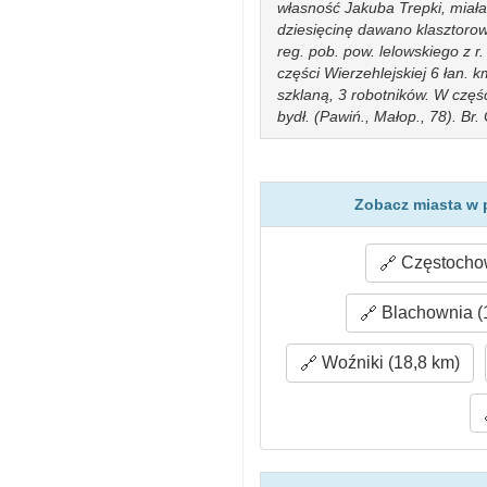
własność Jakuba Trepki, miała 
dziesięcinę dawano klasztorow
reg. pob. pow. lelowskiego z 
części Wierzehlejskiej 6 łan. k
szklaną, 3 robotników. W części
bydł. (Pawiń., Małop., 78). Br
Zobacz miasta w 
Częstochow
Blachownia (
Woźniki (18,8 km)