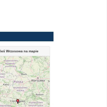
ieś Wrzosowa na mapie