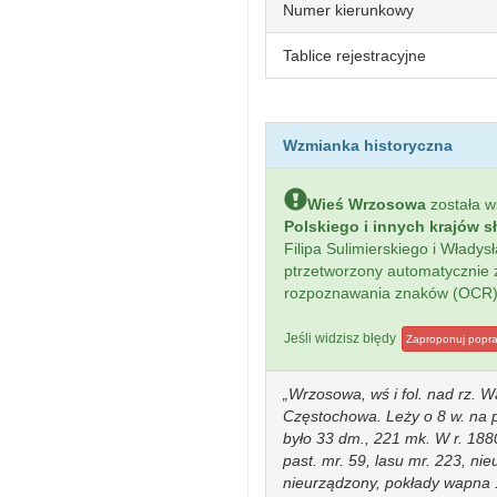
Numer kierunkowy
Tablice rejestracyjne
Wzmianka historyczna
Wieś Wrzosowa
została 
Polskiego i innych krajów s
Filipa Sulimierskiego i Włady
ptrzetworzony automatycznie
rozpoznawania znaków (OCR)
Jeśli widzisz błędy
Zaproponuj popr
Wrzosowa, wś i fol. nad rz. W
Częstochowa. Leży o 8 w. na 
było 33 dm., 221 mk. W r. 1880 f
past. mr. 59, lasu mr. 223, nie
nieurządzony, pokłady wapna 1