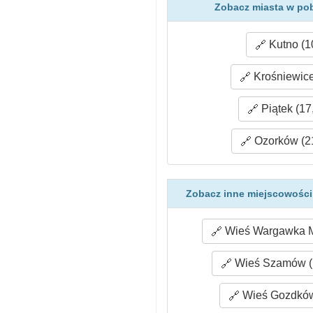
Zobacz miasta w pob
Kutno (1
Krośniewice
Piątek (17
Ozorków (2
Zobacz inne miejscowości
Wieś Wargawka Mł
Wieś Szamów (
Wieś Gozdków