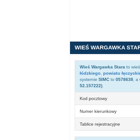
WIEŚ WARGAWKA STA
Wieś Wargawka Stara
to wieś
łódzkiego
,
powiatu łęczycki
systemie
SIMC
to
0578638
, a
52.157222)
.
Kod pocztowy
Numer kierunkowy
Tablice rejestracyjne