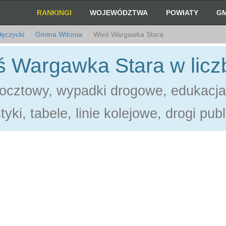
RANKINGI
WOJEWÓDZTWA
POWIATY
GM
łęczycki
Gmina Witonia
Wieś Wargawka Stara
ś Wargawka Stara w licz
ocztowy, wypadki drogowe, edukacja
tyki, tabele, linie kolejowe, drogi pub