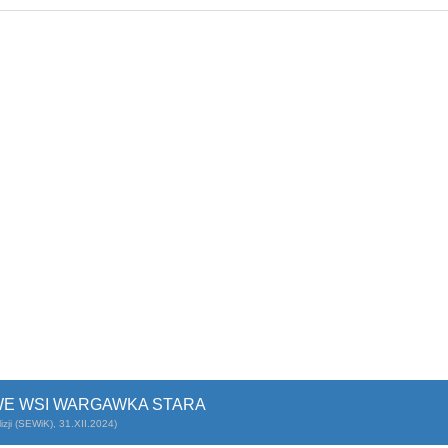
E WSI WARGAWKA STARA
zji (SEWiK), 31.XII.2024)