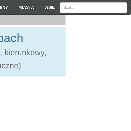
INY
MIASTA
WSIE
bach
, kierunkowy,
liczne)