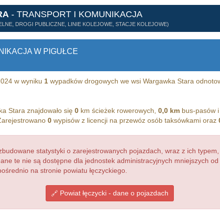
RA
- TRANSPORT I KOMUNIKACJA
LNE, DROGI PUBLICZNE, LINIE KOLEJOWE, STACJE KOLEJOWE)
NIKACJA W PIGUŁCE
 2024 w wyniku
1
wypadków drogowych we wsi Wargawka Stara odnot
a Stara znajdowało się
0
km ścieżek rowerowych,
0,0 km
bus-pasów 
 Zarejestrowano
0
wypisów z licencji na przewóz osób taksówkami oraz
budowane statystyki o zarejestrowanych pojazdach, wraz z ich typem,
dane te nie są dostępne dla jednostek administracyjnych mniejszych o
ośrednio na stronie powiatu łęczyckiego.
Powiat łęczycki - dane o pojazdach