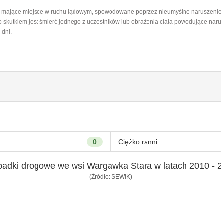
ie mające miejsce w ruchu lądowym, spowodowane poprzez nieumyślne naruszeni
 skutkiem jest śmierć jednego z uczestników lub obrażenia ciała powodujące naru
 dni.
0
Ciężko ranni
adki drogowe we wsi Wargawka Stara w latach 2010 - 
(Źródło: SEWiK)