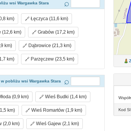
liżu wsi Wargawka Stara
0,8 km)
Łęczyca (11,6 km)
 (12,6 km)
Grabów (17,2 km)
,9 km)
Dąbrowice (21,3 km)
1,7 km)
Parzęczew (23,5 km)
 w pobliżu wsi Wargawka Stara
oda (0,9 km)
Wieś Budki (1,4 km)
Współ
Kod S
1,5 km)
Wieś Romartów (1,9 km)
 (2,0 km)
Wieś Gajew (2,1 km)