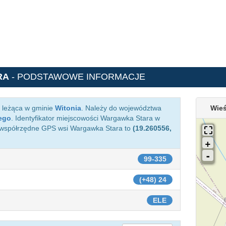
RA
- PODSTAWOWE INFORMACJE
 leżąca w gminie
Witonia
. Należy do województwa
Wieś
ego
. Identyfikator miejscowości Wargawka Stara w
 współrzędne GPS wsi Wargawka Stara to
(19.260556,
99-335
(+48) 24
ELE