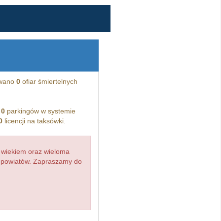
owano
0
ofiar śmiertelnych
i
0
parkingów w systemie
0
licencji na taksówki.
 wiekiem oraz wieloma
d powiatów. Zapraszamy do