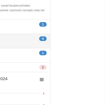
e zasad bezpieczeństwa
szenie czynności narządu ciała lub
1
0
1
1
2024
4