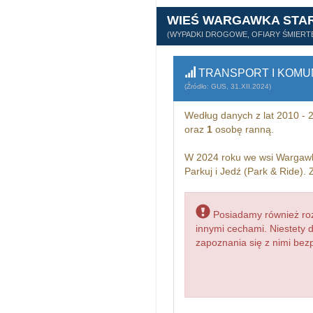
WIEŚ WARGAWKA STA
(WYPADKI DROGOWE, OFIARY ŚMIERTE
TRANSPORT I KOMU
(Źródło: GUS, 31.XII.2024)
Według danych z lat 2010 -
oraz
1
osobę ranną.
W 2024 roku we wsi Wargawk
Parkuj i Jedź (Park & Ride).
Posiadamy również roz
innymi cechami. Niestety 
zapoznania się z nimi bezp