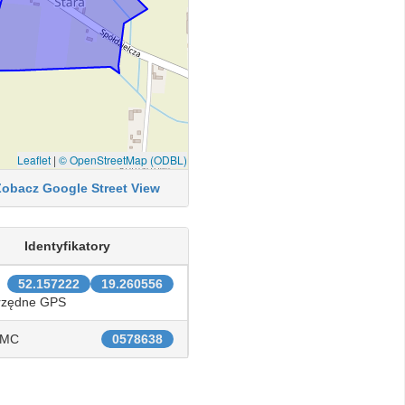
Leaflet
|
© OpenStreetMap (ODBL)
Zobacz Google Street View
Identyfikatory
52.157222
19.260556
rzędne GPS
IMC
0578638