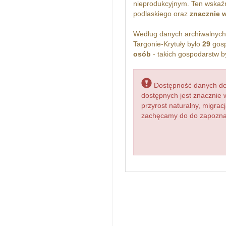
nieprodukcyjnym. Ten wskaźn
podlaskiego oraz
znacznie 
Według danych archiwalnyc
Targonie-Krytuły było
29
gosp
osób
- takich gospodarstw b
Dostępność danych dem
dostępnych jest znacznie 
przyrost naturalny, migr
zachęcamy do do zapoznan