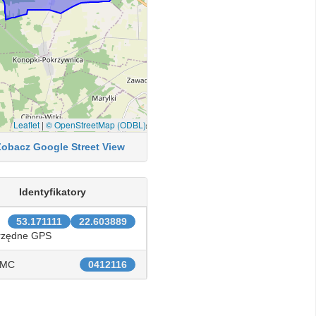
Leaflet
|
© OpenStreetMap (ODBL)
Zobacz Google Street View
Identyfikatory
53.171111
22.603889
rzędne GPS
IMC
0412116