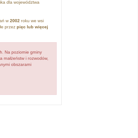
ka dla województwa
kań w
2002
roku we wsi
łe przez
pięc lub więcej
h. Na poziomie gminy
zba małżeństw i rozwodów,
ianymi obszarami