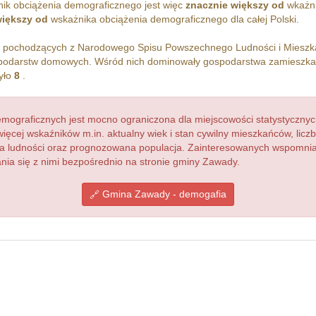
ik obciążenia demograficznego jest więc
znacznie większy od
wkażni
większy od
wskażnika obciążenia demograficznego dla całej Polski.
h pochodzących z Narodowego Spisu Powszechnego Ludności i Miesz
odarstw domowych. Wśród nich dominowały gospodarstwa zamieszka
yło
8
.
ograficznych jest mocno ograniczona dla miejscowości statystycznyc
więcej wskaźników m.in. aktualny wiek i stan cywilny mieszkańców, lic
acja ludności oraz prognozowana populacja. Zainteresowanych wspomn
ia się z nimi bezpośrednio na stronie gminy Zawady.
Gmina Zawady - demogafia