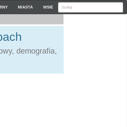
INY
MIASTA
WSIE
zbach
owy, demografia,