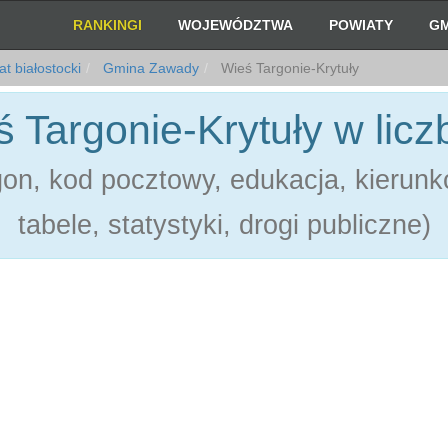
RANKINGI
WOJEWÓDZTWA
POWIATY
GM
t białostocki
Gmina Zawady
Wieś Targonie-Krytuły
 Targonie-Krytuły w lic
on, kod pocztowy, edukacja, kierunk
tabele, statystyki, drogi publiczne)