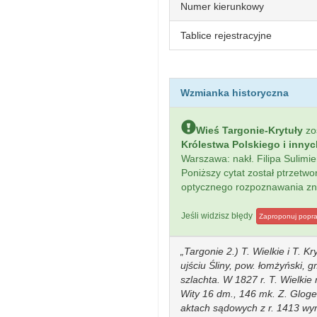
Numer kierunkowy
Tablice rejestracyjne
Wzmianka historyczna
Wieś Targonie-Krytuły
zo
Królestwa Polskiego i inny
Warszawa: nakł. Filipa Sulim
Poniższy cytat został ptrzet
optycznego rozpoznawania z
Jeśli widzisz błędy
Zaproponuj popr
Targonie 2.) T. Wielkie i T. Kr
ujściu Śliny, pow. łomżyński, 
szlachta. W 1827 r. T. Wielkie 
Wity 16 dm., 146 mk. Z. Gloger
aktach sądowych z r. 1413 wym