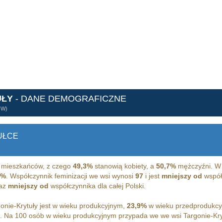
UŁY
- DANE DEMOGRAFICZNE
ÓW)
UŁCE
mieszkańców, z czego
49,3%
stanowią kobiety, a
50,7%
mężczyźni. W 
3%
. Współczynnik feminizacji we wsi wynosi
97
i jest
mniejszy od
współc
raz
mniejszy od
współczynnika dla całej Polski.
nie-Krytuły jest w wieku produkcyjnym,
23,9%
w wieku przedprodukcy
. Na 100 osób w wieku produkcyjnym przypada we we wsi Targonie-Kr