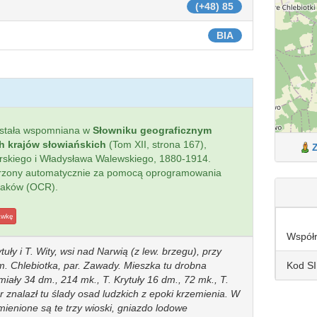
(+48) 85
BIA
stała wspomniana w
Słowniku geograficznym
ch krajów słowiańskich
(Tom XII, strona 167),
ierskiego i Władysława Walewskiego, 1880-1914.
worzony automatycznie za pomocą oprogramowania
naków (OCR).
awkę
Współ
ytuły i T. Wity, wsi nad Narwią (z lew. brzegu), przy
Kod S
gm. Chlebiotka, par. Zawady. Mieszka tu drobna
miały 34 dm., 214 mk., T. Krytuły 16 dm., 72 mk., T.
 znalazł tu ślady osad ludzkich z epoki krzemienia. W
ienione są te trzy wioski, gniazdo lodowe