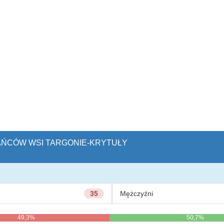
KAŃCÓW WSI TARGONIE-KRYTUŁY
35
Mężczyźni
49,3%
50,7%