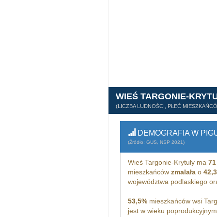
WIEŚ TARGONIE-KRYT
(LICZBA LUDNOŚCI, PŁEĆ MIESZKAŃC
DEMOGRAFIA W PIG
(Źródło: GUS, NSP 2021)
Wieś Targonie-Krytuły ma
71
mieszkańców
zmalała
o
42,
województwa podlaskiego o
53,5%
mieszkańców wsi Targo
jest w wieku poprodukcyjnym