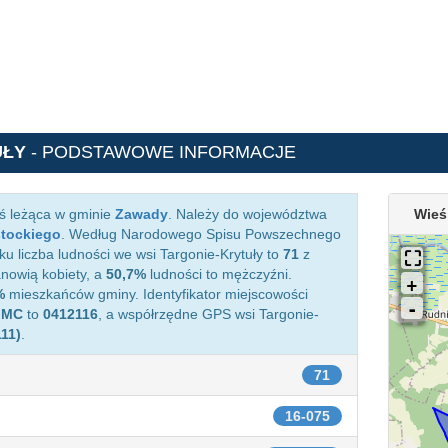
UŁY
- PODSTAWOWE INFORMACJE
ś leżąca w gminie
Zawady
. Należy do województwa
Wieś
stockiego
. Według Narodowego Spisu Powszechnego
u liczba ludności we wsi Targonie-Krytuły to
71
z
nowią kobiety, a
50,7%
ludności to mężczyźni.
%
mieszkańców gminy. Identyfikator miejscowości
IMC
to
0412116
, a współrzędne GPS wsi Targonie-
111)
.
71
16-075