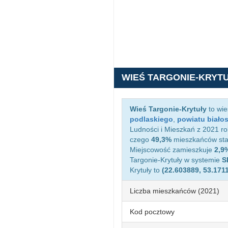
WIEŚ TARGONIE-KRYT
Wieś Targonie-Krytuły
to wie
podlaskiego
,
powiatu biało
Ludności i Mieszkań z 2021 rok
czego
49,3%
mieszkańców sta
Miejscowość zamieszkuje
2,9
Targonie-Krytuły w systemie
S
Krytuły to
(22.603889, 53.171
Liczba mieszkańców (2021)
Kod pocztowy