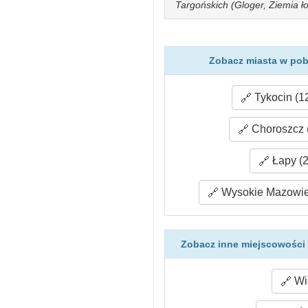
Targońskich (Gloger, Ziemia ło
Zobacz miasta w pobl
Tykocin (1
Choroszcz 
Łapy (2
Wysokie Mazowiec
Zobacz inne miejscowości 
Wie