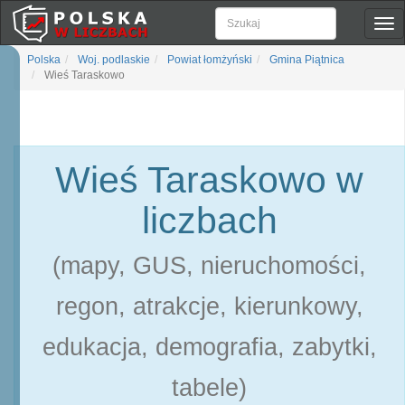
Pok
naw
Polska
Woj. podlaskie
Powiat łomżyński
Gmina Piątnica
Wieś Taraskowo
Wieś Taraskowo w
liczbach
(mapy, GUS, nieruchomości,
regon, atrakcje, kierunkowy,
edukacja, demografia, zabytki,
tabele)