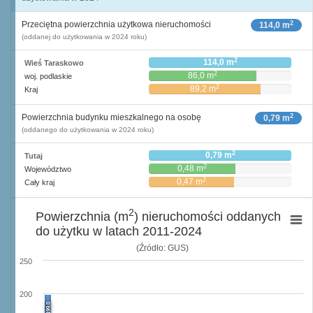
2
Przeciętna powierzchnia użytkowa nieruchomości
114,0 m
(oddanej do użytkowania w 2024 roku)
2
114,0 m
Wieś Taraskowo
2
86,0 m
woj. podlaskie
2
89,2 m
Kraj
2
Powierzchnia budynku mieszkalnego na osobę
0,79 m
(oddanego do użytkowania w 2024 roku)
2
0,79 m
Tutaj
2
0,48 m
Województwo
2
0,47 m
Cały kraj
2
Powierzchnia (m
) nieruchomości oddanych
do użytku w latach 2011-2024
(Źródło: GUS)
250
200
199,0