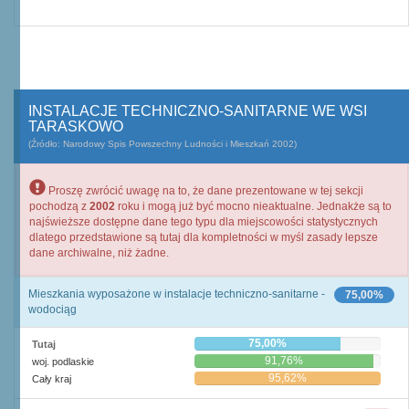
INSTALACJE TECHNICZNO-SANITARNE WE WSI
TARASKOWO
(Źródło: Narodowy Spis Powszechny Ludności i Mieszkań 2002)
Proszę zwrócić uwagę na to, że dane prezentowane w tej sekcji
pochodzą z
2002
roku i mogą już być mocno nieaktualne. Jednakże są to
najświeższe dostępne dane tego typu dla miejscowości statystycznych
dlatego przedstawione są tutaj dla kompletności w myśl zasady lepsze
dane archiwalne, niż żadne.
Mieszkania wyposażone w instalacje techniczno-sanitarne -
75,00%
wodociąg
75,00%
Tutaj
91,76%
woj. podlaskie
95,62%
Cały kraj