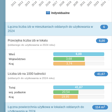
2016
2023
2011
2018
2013
2020
2015
2022
2017
2024
2012
2019
2014
2021
Indywidualne
Łączna liczba izb w mieszkaniach oddanych do użytkowania w
6
2024
Przeciętna liczba izb w lokalu
6,00
(oddanego do użytkowania w 2024 roku)
6,00
Wieś
3,68
Województwo
3,74
Kraj
Liczba izb na 1000 ludności
41,67
(oddanych do użytkowania w 2024 roku)
41,67
Tutaj
20,54
woj. podlaskie
19,95
Kraj
2
Łączna powierzchnia użytkowa w lokalach oddanych do
114 m
użytkowania w 2024