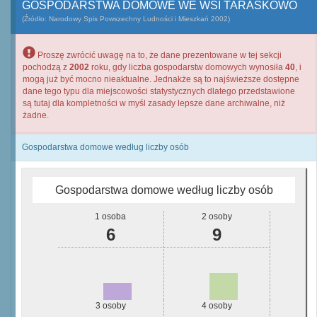
GOSPODARSTWA DOMOWE WE WSI TARASKOWO
(Źródło: Narodowy Spis Powszechny Ludności i Mieszkań 2002)
Proszę zwrócić uwagę na to, że dane prezentowane w tej sekcji
pochodzą z
2002
roku, gdy liczba gospodarstw domowych wynosiła
40
, i
mogą już być mocno nieaktualne. Jednakże są to najświeższe dostępne
dane tego typu dla miejscowości statystycznych dlatego przedstawione
są tutaj dla kompletności w myśl zasady lepsze dane archiwalne, niż
żadne.
Gospodarstwa domowe według liczby osób
Gospodarstwa domowe według liczby osób
1 osoba
2 osoby
6
9
3 osoby
4 osoby