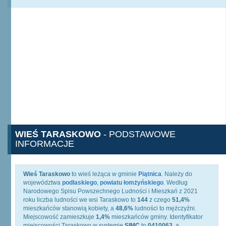
WIEŚ TARASKOWO
- PODSTAWOWE
INFORMACJE
Wieś Taraskowo
to wieś leżąca w gminie
Piątnica
. Należy do
województwa
podlaskiego
,
powiatu łomżyńskiego
. Według
Narodowego Spisu Powszechnego Ludności i Mieszkań z 2021
roku liczba ludności we wsi Taraskowo to
144
z czego
51,4%
mieszkańców stanowią kobiety, a
48,6%
ludności to mężczyźni.
Miejscowość zamieszkuje
1,4%
mieszkańców gminy. Identyfikator
miejscowości Taraskowo w systemie
SIMC
to
0410063
, a