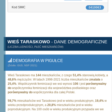
Kod SIMC
0410063
WIEŚ TARASKOWO
- DANE DEMOGRAFICZNE
(LICZBA LUDNOŚCI, PŁEĆ MIESZKAŃCÓW)
DEMOGRAFIA W PIGUŁCE
(Źródło: GUS, NSP 2021)
Wieś Taraskowo ma
144
mieszkańców, z czego
51,4%
stanowią kobiety, a
48,6%
mężczyźni. W latach 1998-2021 liczba mieszkańców
zmalała
o
25,4%
. Współczynnik feminizacji we wsi wynosi
106
i jest
porównywalny
do
współczynnika feminizacji dla województwa podlaskiego oraz
porównywalny do
współczynnika dla całej Polski.
59,7%
mieszkańców wsi Taraskowo jest w wieku produkcyjnym,
19,4%
w
wieku przedprodukcyjnym, a
20,8%
mieszkańców jest w wieku
poprodukcyjnym. Na 100 osób w wieku produkcyjnym przypada we we