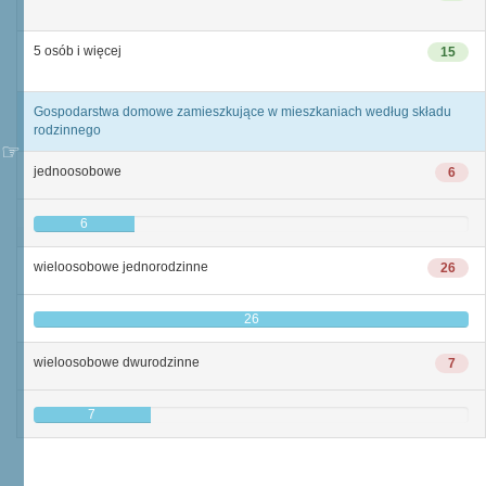
5 osób i więcej
15
Gospodarstwa domowe zamieszkujące w mieszkaniach według składu
rodzinnego
jednoosobowe
6
6
wieloosobowe jednorodzinne
26
26
wieloosobowe dwurodzinne
7
7