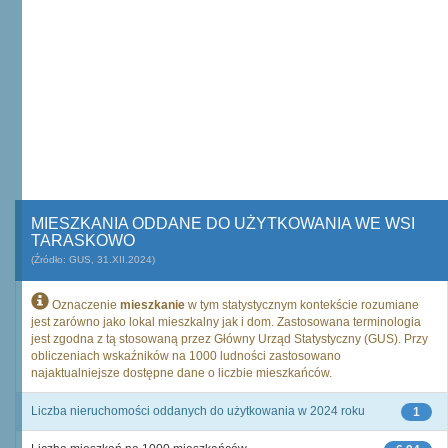
MIESZKANIA ODDANE DO UŻYTKOWANIA WE WSI
TARASKOWO
(Źródło: GUS, 31.XII.2024)
Oznaczenie
mieszkanie
w tym statystycznym kontekście rozumiane
jest zarówno jako lokal mieszkalny jak i dom. Zastosowana terminologia
jest zgodna z tą stosowaną przez Główny Urząd Statystyczny (GUS). Przy
obliczeniach wskaźników na 1000 ludności zastosowano
najaktualniejsze dostępne dane o liczbie mieszkańców.
Liczba nieruchomości oddanych do użytkowania w 2024 roku
1