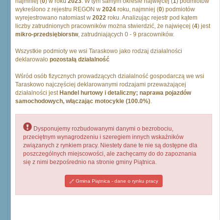
najmniej (
0
) w roku
2023
. W tym samym okresie najwięcej (
1
) podmiotów
wykreślono z rejestru REGON w
2024
roku, najmniej (
0
) podmiotów
wyrejestrowano natomiast w
2022
roku. Analizując rejestr pod kątem
liczby zatrudnionych pracowników można stwierdzić, że najwięcej (
4
) jest
mikro-przedsiębiorstw
, zatrudniających 0 - 9 pracowników.
Wszystkie podmioty we wsi Taraskowo jako rodzaj działalności
deklarowało
pozostałą działalność
Wśród osób fizycznych prowadzących działalność gospodarczą we wsi
Taraskowo najczęściej deklarowanymi rodzajami przeważającej
działalności jest
Handel hurtowy i detaliczny; naprawa pojazdów
samochodowych, włączając motocykle (100.0%)
.
Dysponujemy rozbudowanymi danymi o bezrobociu,
przeciętnym wynagrodzeniu i szeregiem innych wskaźników
związanych z rynkiem pracy. Niestety dane te nie są dostępne dla
poszczególnych miejscowości, ale zachęcamy do do zapoznania
się z nimi bezpośrednio na stronie gminy Piątnica.
Gmina Piątnica - dane o rynku pracy