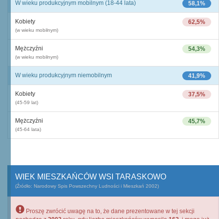
W wieku produkcyjnym mobilnym (18-44 lata)
58,1%
Kobiety
62,5%
(w wieku mobilnym)
Mężczyźni
54,3%
(w wieku mobilnym)
W wieku produkcyjnym niemobilnym
41,9%
Kobiety
37,5%
(45-59 lat)
Mężczyźni
45,7%
(45-64 lata)
WIEK MIESZKAŃCÓW WSI TARASKOWO
(Źródło: Narodowy Spis Powszechny Ludności i Mieszkań 2002)
Proszę zwrócić uwagę na to, że dane prezentowane w tej sekcji