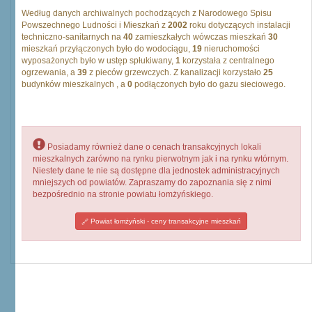
Według danych archiwalnych pochodzących z Narodowego Spisu
Powszechnego Ludności i Mieszkań z
2002
roku dotyczących instalacji
techniczno-sanitarnych na
40
zamieszkałych wówczas mieszkań
30
mieszkań przyłączonych było do wodociągu,
19
nieruchomości
wyposażonych było w ustęp spłukiwany,
1
korzystała z centralnego
ogrzewania, a
39
z pieców grzewczych. Z kanalizacji korzystało
25
budynków mieszkalnych , a
0
podłączonych było do gazu sieciowego.
Posiadamy również dane o cenach transakcyjnych lokali
mieszkalnych zarówno na rynku pierwotnym jak i na rynku wtórnym.
Niestety dane te nie są dostępne dla jednostek administracyjnych
mniejszych od powiatów. Zapraszamy do zapoznania się z nimi
bezpośrednio na stronie powiatu łomżyńskiego.
Powiat łomżyński - ceny transakcyjne mieszkań