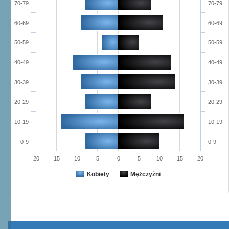
70-79
70-79
60-69
60-69
50-59
50-59
40-49
40-49
30-39
30-39
20-29
20-29
10-19
10-19
0-9
0-9
20
15
10
5
0
5
10
15
20
Kobiety
Mężczyźni