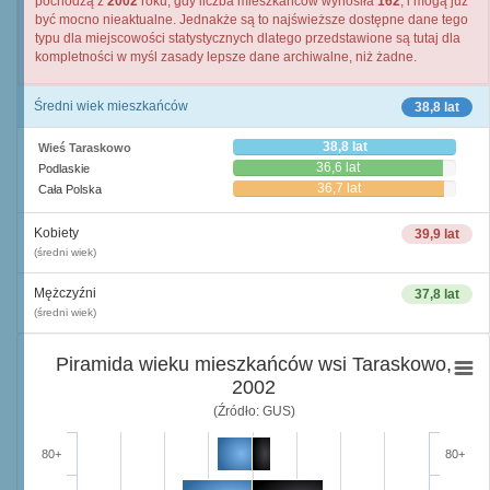
pochodzą z
2002
roku, gdy liczba mieszkańców wynosiła
162
, i mogą już
być mocno nieaktualne. Jednakże są to najświeższe dostępne dane tego
typu dla miejscowości statystycznych dlatego przedstawione są tutaj dla
kompletności w myśl zasady lepsze dane archiwalne, niż żadne.
Średni wiek mieszkańców
38,8 lat
38,8 lat
Wieś Taraskowo
36,6 lat
Podlaskie
36,7 lat
Cała Polska
Kobiety
39,9 lat
(średni wiek)
Mężczyźni
37,8 lat
(średni wiek)
Piramida wieku mieszkańców wsi Taraskowo,
2002
(Źródło: GUS)
80+
80+