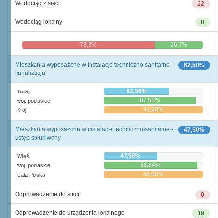
Wodociąg z sieci
22
Wodociąg lokalny
8
73,3%
26,7%
Mieszkania wyposażone w instalacje techniczno-sanitarne -
62,50%
kanalizacja
62,50%
Tutaj
87,51%
woj. podlaskie
94,20%
Kraj
Mieszkania wyposażone w instalacje techniczno-sanitarne -
47,50%
ustęp spłukiwany
47,50%
Wieś
82,84%
woj. podlaskie
88,08%
Cała Polska
Odprowadzenie do sieci
0
Odprowadzenie do urządzenia lokalnego
19