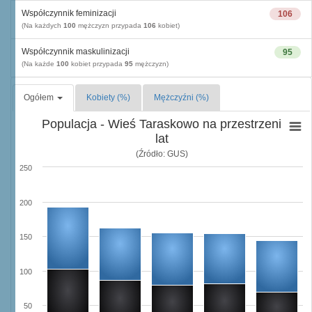
Współczynnik feminizacji
106
(Na każdych
100
mężczyzn przypada
106
kobiet)
Współczynnik maskulinizacji
95
(Na każde
100
kobiet przypada
95
mężczyzn)
Ogółem
Kobiety (%)
Mężczyźni (%)
Populacja - Wieś Taraskowo na przestrzeni
lat
(Źródło: GUS)
250
200
150
100
50