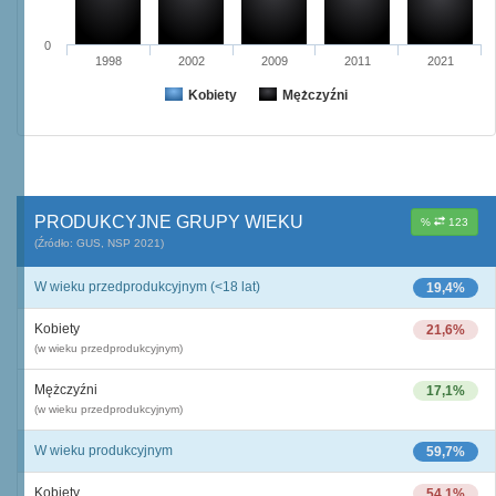
0
1998
2002
2009
2011
2021
Kobiety
Mężczyźni
PRODUKCYJNE GRUPY WIEKU
%
123
(Źródło: GUS, NSP 2021)
W wieku przedprodukcyjnym (<18 lat)
19,4%
Kobiety
21,6%
(w wieku przedprodukcyjnym)
Mężczyźni
17,1%
(w wieku przedprodukcyjnym)
W wieku produkcyjnym
59,7%
Kobiety
54,1%