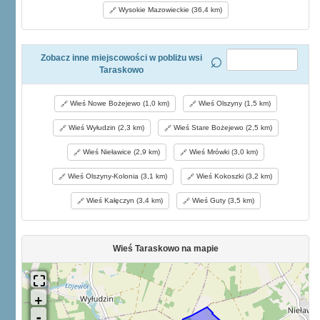
Wysokie Mazowieckie (36,4 km)
Zobacz inne miejscowości w pobliżu wsi
Taraskowo
Wieś Nowe Bożejewo (1,0 km)
Wieś Olszyny (1,5 km)
Wieś Wyłudzin (2,3 km)
Wieś Stare Bożejewo (2,5 km)
Wieś Nieławice (2,9 km)
Wieś Mrówki (3,0 km)
Wieś Olszyny-Kolonia (3,1 km)
Wieś Kokoszki (3,2 km)
Wieś Kałęczyn (3,4 km)
Wieś Guty (3,5 km)
Wieś Taraskowo na mapie