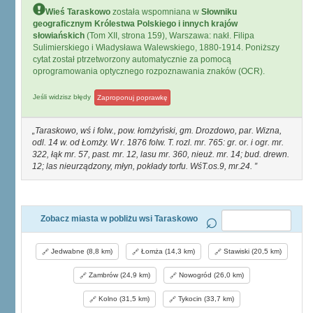
Wieś Taraskowo
została wspomniana w
Słowniku
geograficznym Królestwa Polskiego i innych krajów
słowiańskich
(Tom XII, strona 159), Warszawa: nakł. Filipa
Sulimierskiego i Władysława Walewskiego, 1880-1914. Poniższy
cytat został ptrzetworzony automatycznie za pomocą
oprogramowania optycznego rozpoznawania znaków (OCR).
Jeśli widzisz błędy
Zaproponuj poprawkę
Taraskowo, wś i folw., pow. łomżyński, gm. Drozdowo, par. Wizna,
odl. 14 w. od Łomży. W r. 1876 folw. T. rozl. mr. 765: gr. or. i ogr. mr.
322, łąk mr. 57, past. mr. 12, lasu mr. 360, nieuż. mr. 14; bud. drewn.
12; las nieurządzony, młyn, pokłady torfu. WśT.os.9, mr.24.
Zobacz miasta w pobliżu wsi Taraskowo
Jedwabne (8,8 km)
Łomża (14,3 km)
Stawiski (20,5 km)
Zambrów (24,9 km)
Nowogród (26,0 km)
Kolno (31,5 km)
Tykocin (33,7 km)