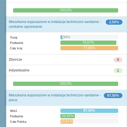
0,0%
100,0%
Mieszkania wyposażone w instalacje techniczno-sanitarne -
2,50%
centralne ogrzewanie
2,50%
Tutaj
75,07%
Podlaskie
77,80%
Cały kraj
Zbiorcze
0
Indywidualne
1
0,0%
100,0%
Mieszkania wyposażone w instalacje techniczno-sanitarne -
97,50%
piece
97,50%
Wieś
24,55%
Podlaskie
20,91%
Cała Polska