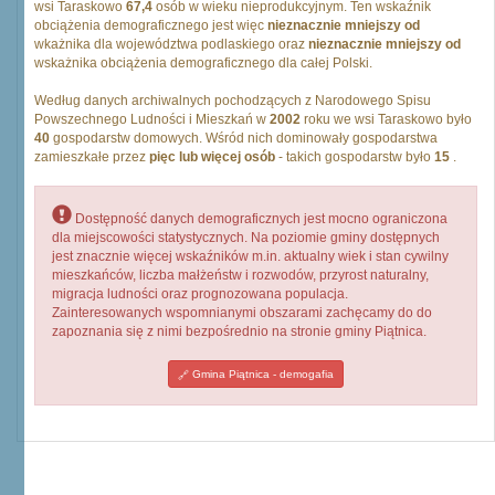
wsi Taraskowo
67,4
osób w wieku nieprodukcyjnym. Ten wskaźnik
obciążenia demograficznego jest więc
nieznacznie mniejszy od
wkażnika dla województwa podlaskiego oraz
nieznacznie mniejszy od
wskażnika obciążenia demograficznego dla całej Polski.
Według danych archiwalnych pochodzących z Narodowego Spisu
Powszechnego Ludności i Mieszkań w
2002
roku we wsi Taraskowo było
40
gospodarstw domowych. Wśród nich dominowały gospodarstwa
zamieszkałe przez
pięc lub więcej osób
- takich gospodarstw było
15
.
Dostępność danych demograficznych jest mocno ograniczona
dla miejscowości statystycznych. Na poziomie gminy dostępnych
jest znacznie więcej wskaźników m.in. aktualny wiek i stan cywilny
mieszkańców, liczba małżeństw i rozwodów, przyrost naturalny,
migracja ludności oraz prognozowana populacja.
Zainteresowanych wspomnianymi obszarami zachęcamy do do
zapoznania się z nimi bezpośrednio na stronie gminy Piątnica.
Gmina Piątnica - demogafia