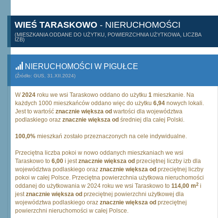
WIEŚ TARASKOWO
- NIERUCHOMOŚCI
(MIESZKANIA ODDANE DO UŻYTKU, POWIERZCHNIA UŻYTKOWA, LICZBA
IZB)
NIERUCHOMOŚCI W PIGUŁCE
(Źródło: GUS, 31.XII.2024)
W
2024
roku we wsi Taraskowo oddano do użytku
1
mieszkanie. Na
każdych 1000 mieszkańców oddano więc do użytku
6,94
nowych lokali.
Jest to wartość
znacznie większa od
wartości dla województwa
podlaskiego oraz
znacznie większa od
średniej dla całej Polski.
100,0%
mieszkań zostało przeznaczonych na cele indywidualne.
Przeciętna liczba pokoi w nowo oddanych mieszkaniach we wsi
Taraskowo to
6,00
i jest
znacznie większa od
przeciętnej liczby izb dla
województwa podlaskiego oraz
znacznie większa od
przeciętnej liczby
pokoi w całej Polsce. Przeciętna powierzchnia użytkowa nieruchomości
2
oddanej do użytkowania w 2024 roku we wsi Taraskowo to
114,00 m
i
jest
znacznie większa od
przeciętnej powierzchni użytkowej dla
województwa podlaskiego oraz
znacznie większa od
przeciętnej
powierzchni nieruchomości w całej Polsce.