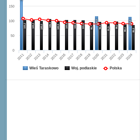
150
116,0
100
114,0
106,1
103,2
103,2
103,5
102,8
101,6
100,0
100,5
98,2
96,5
95,7
91,5
88,4
86,0
50
0
2017
2024
2013
2020
2016
2023
2012
2019
2015
2022
2011
2018
2014
2021
Wieś Taraskowo
Woj. podlaskie
Polska