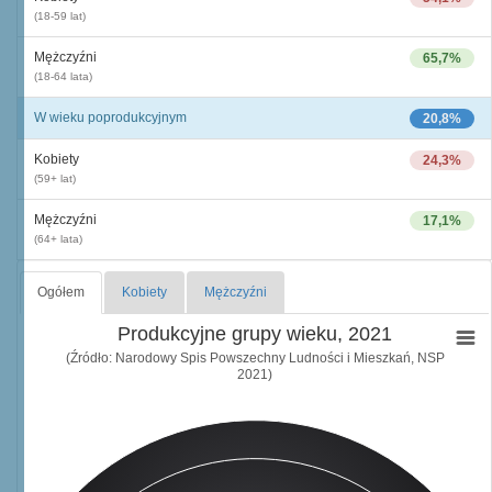
(18-59 lat)
Mężczyźni
65,7%
(18-64 lata)
W wieku poprodukcyjnym
20,8%
Kobiety
24,3%
(59+ lat)
Mężczyźni
17,1%
(64+ lata)
Ogółem
Kobiety
Mężczyźni
Produkcyjne grupy wieku, 2021
(Źródło: Narodowy Spis Powszechny Ludności i Mieszkań, NSP
2021)