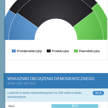
Przedprodukcyjny
Produkcyjny
Poprodukcyjny
WSKAŹNIKI OBCIĄŻENIA DEMOGRAFICZNEGO
(Źródło: GUS, NSP 2021)
Ludność w wieku nieprodukcyjnym na 100 osób w wieku
67,4
produkcyjnym
67,4
Wieś