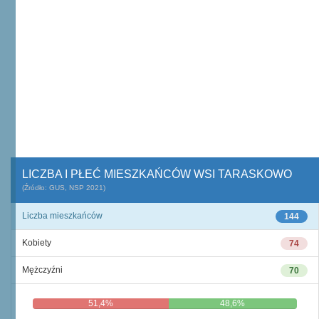
LICZBA I PŁEĆ MIESZKAŃCÓW WSI TARASKOWO
(Źródło: GUS, NSP 2021)
Liczba mieszkańców
144
Kobiety
74
Mężczyźni
70
51,4%
48,6%