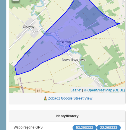
Leaflet
|
© OpenStreetMap (ODBL)
Zobacz Google Street View
Identyfikatory
Współrzędne GPS
53.208333
22.268333