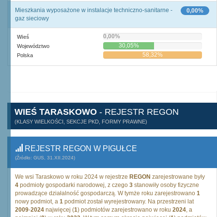
Mieszkania wyposażone w instalacje techniczno-sanitarne -
0,00%
gaz sieciowy
0,00%
Wieś
30,05%
Województwo
58,32%
Polska
WIEŚ TARASKOWO
- REJESTR REGON
(KLASY WIELKOŚCI, SEKCJE PKD, FORMY PRAWNE)
REJESTR REGON W PIGUŁCE
(Źródło: GUS, 31.XII.2024)
We wsi Taraskowo w roku 2024 w rejestrze
REGON
zarejestrowane były
4
podmioty gospodarki narodowej, z czego
3
stanowiły osoby fizyczne
prowadzące działalność gospodarczą. W tymże roku zarejestrowano
1
nowy podmiot, a
1
podmiot został wyrejestrowany. Na przestrzeni lat
2009
-
2024
najwięcej (
1
) podmiotów zarejestrowano w roku
2024
, a