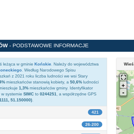
TÓW
- PODSTAWOWE INFORMACJE
ś leżąca w gminie
Końskie
. Należy do województwa
Wieś
koneckiego
. Według Narodowego Spisu
zkań z 2021 roku liczba ludności we wsi Stary
,4%
mieszkańców stanowią kobiety, a
50,6%
ludności
amieszkuje
1,3%
mieszkańców gminy. Identyfikator
w w systemie
SIMC
to
0244251
, a współrzędne GPS
1111, 51.150000)
.
421
26-200