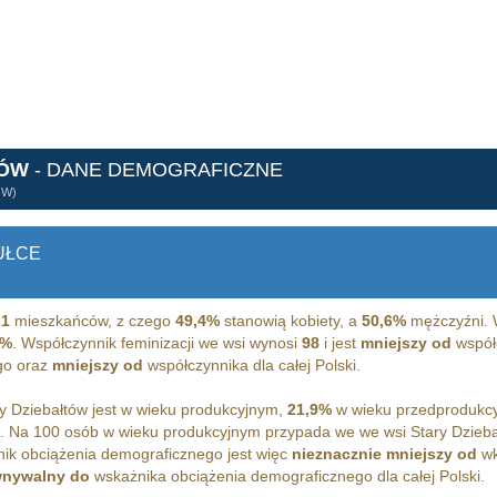
TÓW
- DANE DEMOGRAFICZNE
ÓW)
UŁCE
21
mieszkańców, z czego
49,4%
stanowią kobiety, a
50,6%
mężczyźni. W
2%
. Współczynnik feminizacji we wsi wynosi
98
i jest
mniejszy od
współc
go oraz
mniejszy od
współczynnika dla całej Polski.
 Dziebałtów jest w wieku produkcyjnym,
21,9%
w wieku przedprodukc
m. Na 100 osób w wieku produkcyjnym przypada we we wsi Stary Dzieb
ik obciążenia demograficznego jest więc
nieznacznie mniejszy od
wk
nywalny do
wskażnika obciążenia demograficznego dla całej Polski.