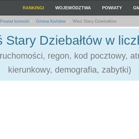
RANKINGI
WOJEWÓDZTWA
POWIATY
GM
Powiat konecki
Gmina Końskie
Wieś Stary Dziebałtów
 Stary Dziebałtów w lic
ruchomości, regon, kod pocztowy, atr
kierunkowy, demografia, zabytki)