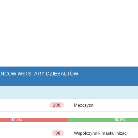
KAŃCÓW WSI STARY DZIEBAŁTÓW
208
Mężczyźni
49,4%
50,6%
98
Współczynnik maskulinizacji