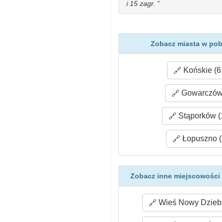
i 15 zagr.
Zobacz miasta w pobl
Końskie (6
Gowarczów 
Stąporków (
Łopuszno (
Zobacz inne miejscowości 
Wieś Nowy Dzieba