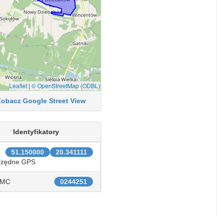
Leaflet
|
© OpenStreetMap (ODBL)
Zobacz Google Street View
Identyfikatory
51.150000
20.341111
rzędne GPS
IMC
0244251