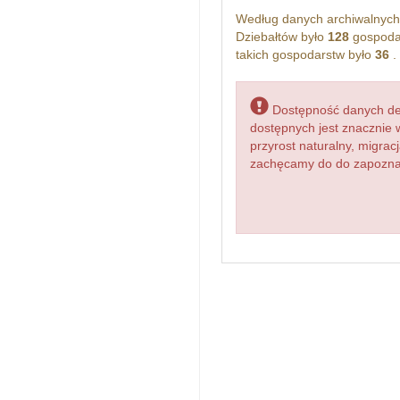
Według danych archiwalnyc
Dziebałtów było
128
gospoda
takich gospodarstw było
36
.
Dostępność danych dem
dostępnych jest znacznie 
przyrost naturalny, migr
zachęcamy do do zapoznani