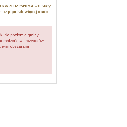
kań w
2002
roku we wsi Stary
rzez
pięc lub więcej osób
-
h. Na poziomie gminy
zba małżeństw i rozwodów,
ianymi obszarami