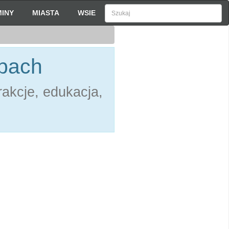
INY
MIASTA
WSIE
zbach
akcje, edukacja,