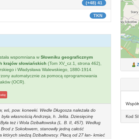
(+48) 41
TKN
stała wspomniana w
Słowniku geograficznym
ch krajów słowiańskich
(Tom XV_cz.1, strona 462),
ierskiego i Władysława Walewskiego, 1880-1914.
worzony automatycznie za pomocą oprogramowania
naków (OCR).
awkę
Współ
ow, wś, pow. koneeki. Wedle Długosza należała do
Kod S
, była własnością Andrzeja, h. Jelita. Dziesięcinę
Była też i Wola Dzibałtowska (L. B. II, 457). Według
 i Brod z Sokołowem, stanowiły jedną całość
na których siedzą Dzibałtowscy. Płacą od 27 łan- kmieć