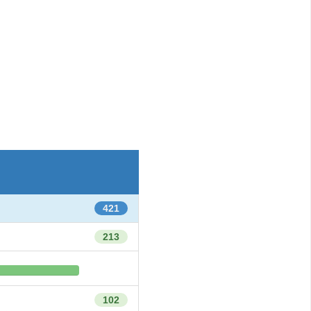
421
213
102