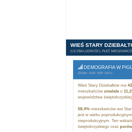
WIEŚ STARY DZIEBAŁ
(LICZBA LUDNOŚCI, PŁEĆ MIESZKAŃC
DEMOGRAFIA W PIG
(Źródło: GUS, NSP 2021)
Wieś Stary Dziebałtów ma
4
mieszkańców
zmalała
o
11,
województwa świętokrzyskie
58,4%
mieszkańców wsi Stary
jest w wieku poprodukcyjny
nieprodukcyjnym. Ten wskaźn
świętokrzyskiego oraz
porów