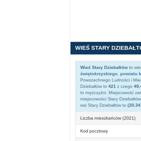
WIEŚ STARY DZIEBAŁ
Wieś Stary Dziebałtów
to wie
świętokrzyskiego
,
powiatu 
Powszechnego Ludności i Mies
Dziebałtów to
421
z czego
49
to mężczyźni. Miejscowość z
miejscowości Stary Dziebałtó
wsi Stary Dziebałtów to
(20.34
Liczba mieszkańców (2021)
Kod pocztowy