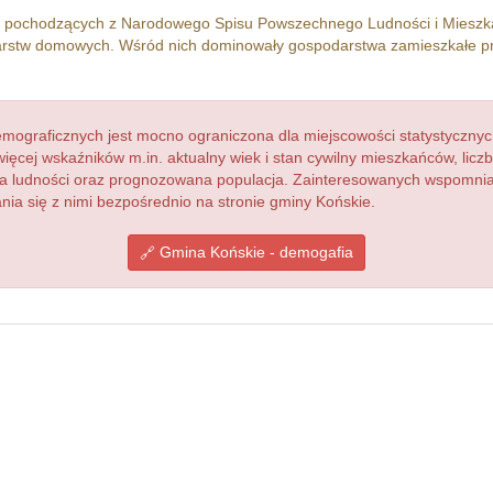
h pochodzących z Narodowego Spisu Powszechnego Ludności i Miesz
rstw domowych. Wśród nich dominowały gospodarstwa zamieszkałe p
ograficznych jest mocno ograniczona dla miejscowości statystycznyc
więcej wskaźników m.in. aktualny wiek i stan cywilny mieszkańców, lic
acja ludności oraz prognozowana populacja. Zainteresowanych wspomn
a się z nimi bezpośrednio na stronie gminy Końskie.
Gmina Końskie - demogafia