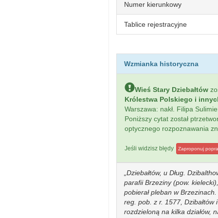
Numer kierunkowy
Tablice rejestracyjne
Wzmianka historyczna
Wieś Stary Dziebałtów
zo
Królestwa Polskiego i inny
Warszawa: nakł. Filipa Sulim
Poniższy cytat został ptrzet
optycznego rozpoznawania z
Jeśli widzisz błędy
Zaproponuj popr
Dziebałtów, u Dług. Dzibalth
parafii Brzeziny (pow. kielecki)
pobierał pleban w Brzezinach. 
reg. pob. z r. 1577, Dzibałtów
rozdzieloną na kilka działów, 