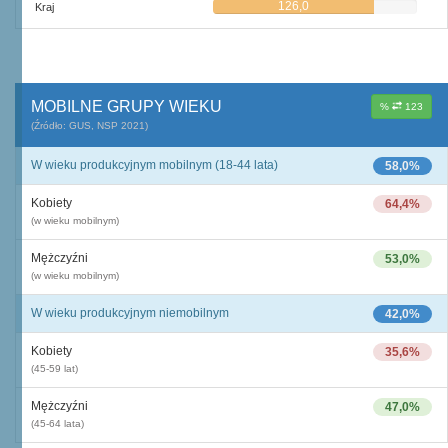
126,0
Kraj
MOBILNE GRUPY WIEKU
%
123
(Źródło: GUS, NSP 2021)
W wieku produkcyjnym mobilnym (18-44 lata)
58,0%
Kobiety
64,4%
(w wieku mobilnym)
Mężczyźni
53,0%
(w wieku mobilnym)
W wieku produkcyjnym niemobilnym
42,0%
Kobiety
35,6%
(45-59 lat)
Mężczyźni
47,0%
(45-64 lata)