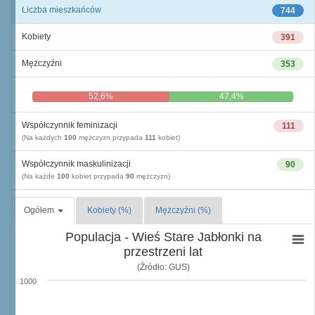
Liczba mieszkańców
744
Kobiety
391
Mężczyźni
353
52,6%
47,4%
Współczynnik feminizacji
111
(Na każdych
100
mężczyzn przypada
111
kobiet)
Współczynnik maskulinizacji
90
(Na każde
100
kobiet przypada
90
mężczyzn)
Ogółem
Kobiety (%)
Mężczyźni (%)
Populacja - Wieś Stare Jabłonki na
przestrzeni lat
(Źródło: GUS)
1000