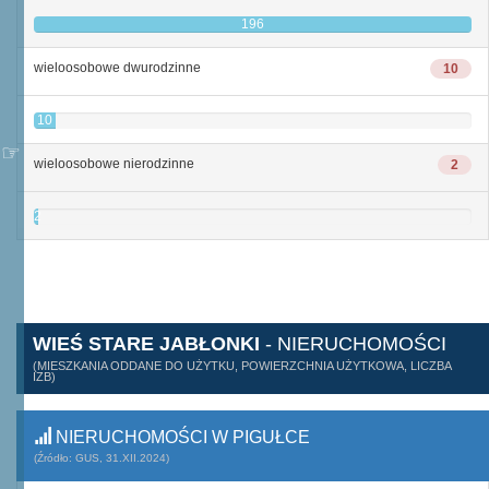
196
wieloosobowe dwurodzinne
10
10
wieloosobowe nierodzinne
2
2
WIEŚ STARE JABŁONKI
- NIERUCHOMOŚCI
(MIESZKANIA ODDANE DO UŻYTKU, POWIERZCHNIA UŻYTKOWA, LICZBA
IZB)
NIERUCHOMOŚCI W PIGUŁCE
(Źródło: GUS, 31.XII.2024)