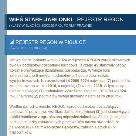
WIEŚ STARE JABŁONKI
- REJESTR REGON
(KLASY WIELKOŚCI, SEKCJE PKD, FORMY PRAWNE)
REJESTR REGON W PIGUŁCE
(Źródło: GUS, 31.XII.2024)
We wsi Stare Jabłonki w roku 2024 w rejestrze
REGON
zarejestrowanych
było
67
podmiotów gospodarki narodowej, z czego
45
stanowiły osoby
fizyczne prowadzące działalność gospodarczą. W tymże roku
zarejestrowano
6
nowych podmiotów, a
7
podmiotów zostało
wyrejestrowanych. Na przestrzeni lat
2009
-
2024
najwięcej (
7
) podmiotów
zarejestrowano w roku
2010
, a najmniej (
2
) w roku
2018
. W tym samym
okresie najwięcej (
7
) podmiotów wykreślono z rejestru REGON w
2024
roku, najmniej (
2
) podmiotów wyrejestrowano natomiast w
2020
roku.
Według danych z rejestru REGON wśród podmiotów posiadających
osobowość prawną we wsi Stare Jabłonki najwięcej (
3
) jest stanowiących
spółki handlowe z ograniczoną odpowiedzialnością
. Analizując rejestr
pod kątem liczby zatrudnionych pracowników można stwierdzić, że
najwięcej (
62
) jest
mikro-przedsiębiorstw
, zatrudniających 0 - 9
pracowników.