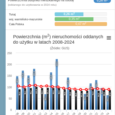
Powierzchnia budynku mieszkalnego na osobę
0,26 m
(oddanego do użytkowania w 2024 roku)
2
0,26 m
Tutaj
2
0,35 m
woj. warmińsko-mazurskie
2
0,47 m
Cała Polska
2
Powierzchnia (m
) nieruchomości oddanych
do użytku w latach 2008-2024
(Źródło: GUS)
250
224,5
200
181,0
173,5
150
165,0
151,5
148,0
143,0
130,7
116,5
100
101,8
97,7
96,2
95,9
95,9
95,9
96,0
95,1
91,9
90,4
90,6
89,0
88,0
87,0
86,5
84,5
84,5
83,3
70,0
69,3
50
64,7
0