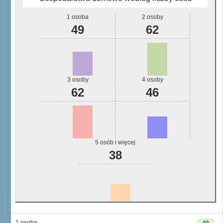
1 osoba
2 osoby
49
62
3 osoby
4 osoby
62
46
5 osób i więcej
38
1 osoba