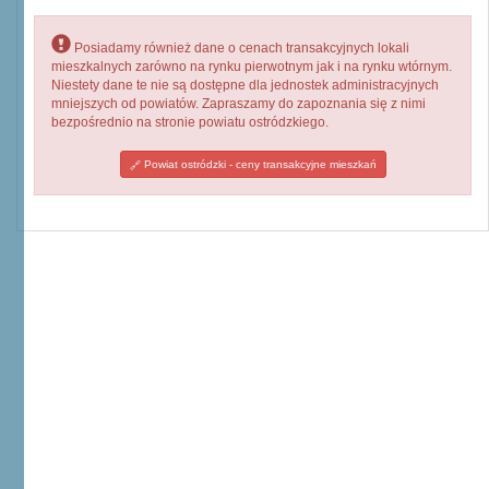
Posiadamy również dane o cenach transakcyjnych lokali
mieszkalnych zarówno na rynku pierwotnym jak i na rynku wtórnym.
Niestety dane te nie są dostępne dla jednostek administracyjnych
mniejszych od powiatów. Zapraszamy do zapoznania się z nimi
bezpośrednio na stronie powiatu ostródzkiego.
Powiat ostródzki - ceny transakcyjne mieszkań