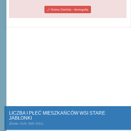
Gmina Ostróda - demogafia
LICZBA I PŁEĆ MIESZKAŃCÓW WSI STARE
JABŁONKI
(Źródło: GUS, NSP 2021)