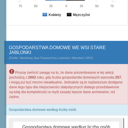
75
50
25
0
25
50
75
Kobiety
Mężczyźni
GOSPODARSTWA DOMOWE WE WSI STARE
JABŁONKI
(Źródło: Narodowy Spis Powszechny Ludności i Mieszkań 2002)
Proszę zwrócić uwagę na to, że dane prezentowane w tej sekcji
pochodzą z
2002
roku, gdy liczba gospodarstw domowych wynosiła
257
,
i mogą już być mocno nieaktualne. Jednakże są to najświeższe dostępne
dane tego typu dla miejscowości statystycznych dlatego przedstawione
są tutaj dla kompletności w myśl zasady lepsze dane archiwalne, niż
żadne.
Gospodarstwa domowe według liczby osób
Gospodarstwa domowe według liczby osób