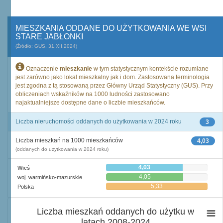
MIESZKANIA ODDANE DO UŻYTKOWANIA WE WSI
STARE JABŁONKI
(Źródło: GUS, 31.XII.2024)
Oznaczenie
mieszkanie
w tym statystycznym kontekście rozumiane
jest zarówno jako lokal mieszkalny jak i dom. Zastosowana terminologia
jest zgodna z tą stosowaną przez Główny Urząd Statystyczny (GUS). Przy
obliczeniach wskaźników na 1000 ludności zastosowano
najaktualniejsze dostępne dane o liczbie mieszkańców.
Liczba nieruchomości oddanych do użytkowania w 2024 roku
3
Liczba mieszkań na 1000 mieszkańców
4,03
(oddanych do użytkowania w 2024 roku)
4,03
Wieś
4,05
woj. warmińsko-mazurskie
5,33
Polska
Liczba mieszkań oddanych do użytku w
latach 2008-2024