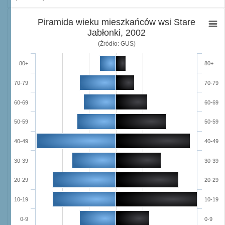
Piramida wieku mieszkańców wsi Stare
Jabłonki, 2002
(Źródło: GUS)
80+
80+
70-79
70-79
60-69
60-69
50-59
50-59
40-49
40-49
30-39
30-39
20-29
20-29
10-19
10-19
0-9
0-9