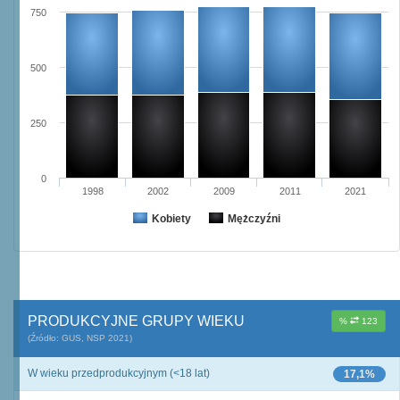
750
500
250
0
1998
2002
2009
2011
2021
Kobiety
Mężczyźni
PRODUKCYJNE GRUPY WIEKU
%
123
(Źródło: GUS, NSP 2021)
W wieku przedprodukcyjnym (<18 lat)
17,1%