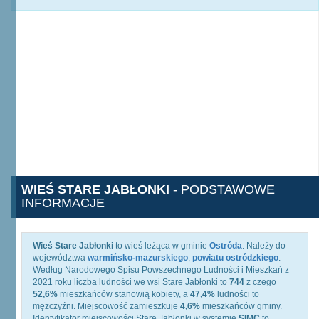
WIEŚ STARE JABŁONKI
- PODSTAWOWE
INFORMACJE
Wieś Stare Jabłonki
to wieś leżąca w gminie
Ostróda
. Należy do
województwa
warmińsko-mazurskiego
,
powiatu ostródzkiego
.
Według Narodowego Spisu Powszechnego Ludności i Mieszkań z
2021 roku liczba ludności we wsi Stare Jabłonki to
744
z czego
52,6%
mieszkańców stanowią kobiety, a
47,4%
ludności to
mężczyźni. Miejscowość zamieszkuje
4,6%
mieszkańców gminy.
Identyfikator miejscowości Stare Jabłonki w systemie
SIMC
to