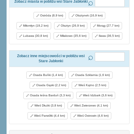
Zobacz miasta w pobliżu wsi Stare Jabłonki
Ostróda (8,9 km)
Olsztynek (16,9 km)
Miłomłyn (19,2 km)
Olsztyn (26,9 km)
Morąg (27,7 km)
Lubawa (30,8 km)
Miłakowo (35,6 km)
Iława (36,5 km)
Zobacz inne miejscowości w pobliżu wsi
Stare Jabłonki
Osada Buńki (1,4 km)
Osada Szklarnia (1,6 km)
Osada Gąski (2,2 km)
Wieś Kątno (2,5 km)
Osada leśna Barduń (3,3 km)
Wieś Idzbark (3,6 km)
Wieś Dłużki (3,8 km)
Wieś Zwierzewo (4,1 km)
Wieś Parwółki (4,4 km)
Wieś Ostrowin (4,6 km)