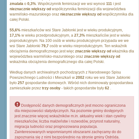
zmalała
o
0,3%
. Współczynnik feminizacji we wsi wynosi
111
i jest
nieznacznie większy od
współczynnika feminizacji dla województwa
warmińsko-mazurskiego oraz
nieznacznie większy od
współczynnika dla
całej Polski.
55,6%
mieszkańców wsi Stare Jabłonki jest w wieku produkcyjnym,
17,1%
w wieku przedprodukcyjnym, a
27,3%
mieszkańców jest w wieku
poprodukcyjnym. Na 100 osób w wieku produkcyjnym przypada we we
wsi Stare Jabłonki
79,7
osób w wieku nieprodukcyjnym. Ten wskaźnik
obciążenia demograficznego jest więc
znacznie większy od
wkażnika dla
województwa warmińsko-mazurskiego oraz
znacznie większy od
wskażnika obciążenia demograficznego dla całej Polski.
Według danych archiwalnych pochodzących z Narodowego Spisu
Powszechnego Ludności i Mieszkań w
2002
roku we wsi Stare Jabłonki
było
257
gospodarstw domowych. Wśród nich dominowały gospodarstwa
zamieszkałe przez
trzy osoby
- takich gospodarstw były
62
.
Dostępność danych demograficznych jest mocno ograniczona
dla miejscowości statystycznych. Na poziomie gminy dostępnych
jest znacznie więcej wskaźników m.in. aktualny wiek i stan cywilny
mieszkańców, liczba małżeństw i rozwodów, przyrost naturalny,
migracja ludności oraz prognozowana populacja.
Zainteresowanych wspomnianymi obszarami zachęcamy do do
zapoznania się z nimi bezpośrednio na stronie gminy Ostróda.