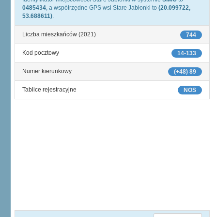
0485434
, a współrzędne GPS wsi Stare Jabłonki to
(20.099722,
53.688611)
.
Liczba mieszkańców (2021)
744
Kod pocztowy
14-133
Numer kierunkowy
(+48) 89
Tablice rejestracyjne
NOS