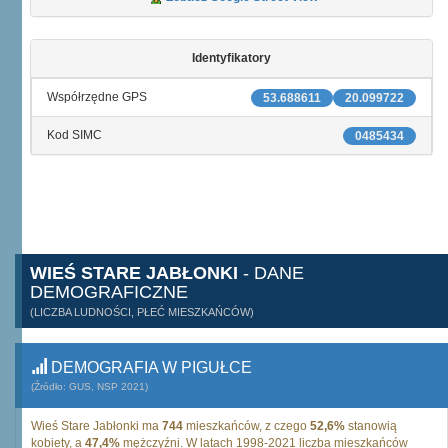
Identyfikatory
Współrzędne GPS
53.688611
20.099722
Kod SIMC
0485434
WIEŚ STARE JABŁONKI
- DANE
DEMOGRAFICZNE
(LICZBA LUDNOŚCI, PŁEĆ MIESZKAŃCÓW)
DEMOGRAFIA W PIGUŁCE
(Źródło: GUS, NSP 2021)
Wieś Stare Jabłonki ma
744
mieszkańców, z czego
52,6%
stanowią
kobiety, a
47,4%
mężczyźni. W latach 1998-2021 liczba mieszkańców