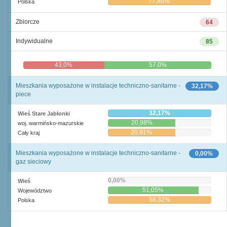
77,80%
Polska
Zbiorcze
64
Indywidualne
85
43,0%
57,0%
Mieszkania wyposażone w instalacje techniczno-sanitarne -
32,17%
piece
32,17%
Wieś Stare Jabłonki
20,98%
woj. warmińsko-mazurskie
20,91%
Cały kraj
Mieszkania wyposażone w instalacje techniczno-sanitarne -
0,00%
gaz sieciowy
0,00%
Wieś
51,05%
Województwo
58,32%
Polska