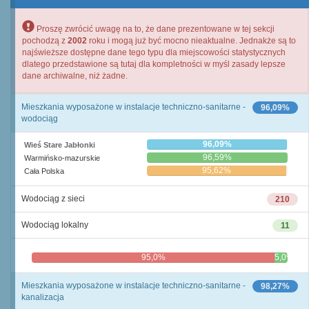
Proszę zwrócić uwagę na to, że dane prezentowane w tej sekcji
pochodzą z
2002
roku i mogą już być mocno nieaktualne. Jednakże są to
najświeższe dostępne dane tego typu dla miejscowości statystycznych
dlatego przedstawione są tutaj dla kompletności w myśl zasady lepsze
dane archiwalne, niż żadne.
Mieszkania wyposażone w instalacje techniczno-sanitarne -
96,09%
wodociąg
96,09%
Wieś Stare Jabłonki
96,59%
Warmińsko-mazurskie
95,62%
Cała Polska
Wodociąg z sieci
210
Wodociąg lokalny
11
95,0%
5,0%
Mieszkania wyposażone w instalacje techniczno-sanitarne -
98,27%
kanalizacja