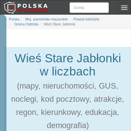
Pok
naw
Polska
Woj. warmińsko-mazurskie
Powiat ostródzki
Gmina Ostróda
Wieś Stare Jabłonki
Wieś Stare Jabłonki
w liczbach
(mapy, nieruchomości, GUS,
noclegi, kod pocztowy, atrakcje,
regon, kierunkowy, edukacja,
demografia)