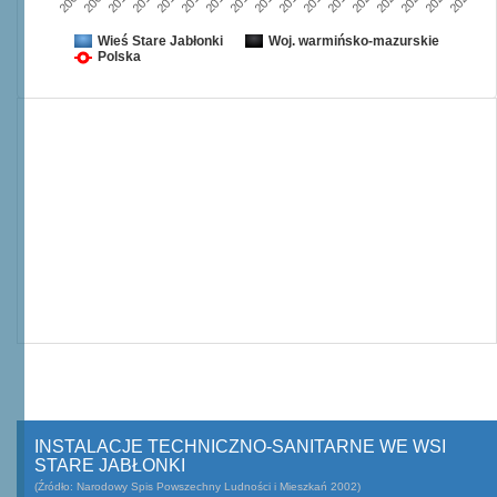
2008
2009
2010
2011
2012
2013
2014
2015
2016
2017
2018
2019
2020
2021
2022
2023
2024
Wieś Stare Jabłonki
Woj. warmińsko-mazurskie
Polska
INSTALACJE TECHNICZNO-SANITARNE WE WSI
STARE JABŁONKI
(Źródło: Narodowy Spis Powszechny Ludności i Mieszkań 2002)