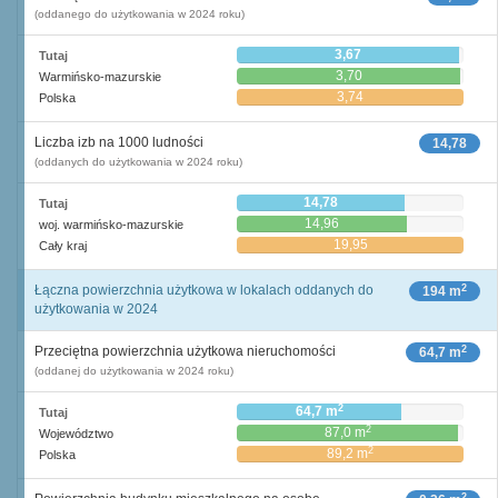
(oddanego do użytkowania w 2024 roku)
3,67
Tutaj
3,70
Warmińsko-mazurskie
3,74
Polska
Liczba izb na 1000 ludności
14,78
(oddanych do użytkowania w 2024 roku)
14,78
Tutaj
14,96
woj. warmińsko-mazurskie
19,95
Cały kraj
2
Łączna powierzchnia użytkowa w lokalach oddanych do
194 m
użytkowania w 2024
2
Przeciętna powierzchnia użytkowa nieruchomości
64,7 m
(oddanej do użytkowania w 2024 roku)
2
64,7 m
Tutaj
2
87,0 m
Województwo
2
89,2 m
Polska
2