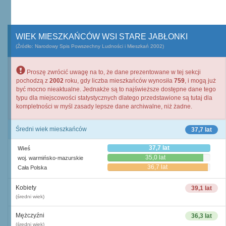
WIEK MIESZKAŃCÓW WSI STARE JABŁONKI
(Źródło: Narodowy Spis Powszechny Ludności i Mieszkań 2002)
Proszę zwrócić uwagę na to, że dane prezentowane w tej sekcji
pochodzą z
2002
roku, gdy liczba mieszkańców wynosiła
759
, i mogą już
być mocno nieaktualne. Jednakże są to najświeższe dostępne dane tego
typu dla miejscowości statystycznych dlatego przedstawione są tutaj dla
kompletności w myśl zasady lepsze dane archiwalne, niż żadne.
Średni wiek mieszkańców
37,7 lat
37,7 lat
Wieś
35,0 lat
woj. warmińsko-mazurskie
36,7 lat
Cała Polska
Kobiety
39,1 lat
(średni wiek)
Mężczyźni
36,3 lat
(średni wiek)