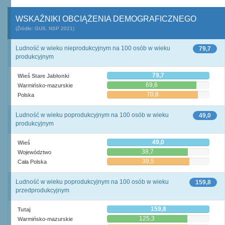
WSKAŹNIKI OBCIĄŻENIA DEMOGRAFICZNEGO
(Źródło: GUS, NSP 2021)
Ludność w wieku nieprodukcyjnym na 100 osób w wieku
79,7
produkcyjnym
79,7
Wieś Stare Jabłonki
69,6
Warmińsko-mazurskie
70,8
Polska
Ludność w wieku poprodukcyjnym na 100 osób w wieku
49,0
produkcyjnym
49,0
Wieś
38,7
Województwo
39,5
Cała Polska
Ludność w wieku poprodukcyjnym na 100 osób w wieku
159,8
przedprodukcyjnym
159,8
Tutaj
125,3
Warmińsko-mazurskie