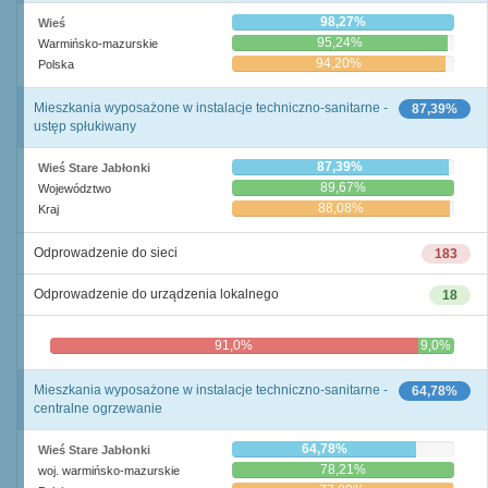
98,27%
Wieś
95,24%
Warmińsko-mazurskie
94,20%
Polska
Mieszkania wyposażone w instalacje techniczno-sanitarne -
87,39%
ustęp spłukiwany
87,39%
Wieś Stare Jabłonki
89,67%
Województwo
88,08%
Kraj
Odprowadzenie do sieci
183
Odprowadzenie do urządzenia lokalnego
18
91,0%
9,0%
Mieszkania wyposażone w instalacje techniczno-sanitarne -
64,78%
centralne ogrzewanie
64,78%
Wieś Stare Jabłonki
78,21%
woj. warmińsko-mazurskie