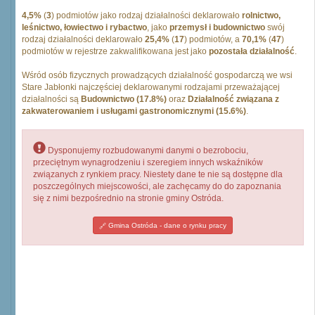
4,5%
(
3
) podmiotów jako rodzaj działalności deklarowało
rolnictwo,
leśnictwo, łowiectwo i rybactwo
, jako
przemysł i budownictwo
swój
rodzaj działalności deklarowało
25,4%
(
17
) podmiotów, a
70,1%
(
47
)
podmiotów w rejestrze zakwalifikowana jest jako
pozostała działalność
.
Wśród osób fizycznych prowadzących działalność gospodarczą we wsi
Stare Jabłonki najczęściej deklarowanymi rodzajami przeważającej
działalności są
Budownictwo (17.8%)
oraz
Działalność związana z
zakwaterowaniem i usługami gastronomicznymi (15.6%)
.
Dysponujemy rozbudowanymi danymi o bezrobociu,
przeciętnym wynagrodzeniu i szeregiem innych wskaźników
związanych z rynkiem pracy. Niestety dane te nie są dostępne dla
poszczególnych miejscowości, ale zachęcamy do do zapoznania
się z nimi bezpośrednio na stronie gminy Ostróda.
Gmina Ostróda - dane o rynku pracy