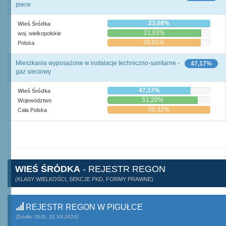
piece
23,08%
Wieś Śródka
21,03%
woj. wielkopolskie
20,91%
Polska
Mieszkania wyposażone w instalacje techniczno-sanitarne -
47,17%
gaz sieciowy
47,17%
Wieś Śródka
51,20%
Województwo
58,32%
Cała Polska
WIEŚ ŚRÓDKA
- REJESTR REGON
(KLASY WIELKOŚCI, SEKCJE PKD, FORMY PRAWNE)
REJESTR REGON W PIGUŁCE
(Źródło: GUS, 31.XII.2024)