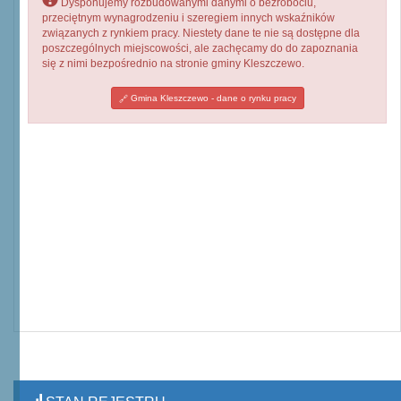
Dysponujemy rozbudowanymi danymi o bezrobociu,
przeciętnym wynagrodzeniu i szeregiem innych wskaźników
związanych z rynkiem pracy. Niestety dane te nie są dostępne dla
poszczególnych miejscowości, ale zachęcamy do do zapoznania
się z nimi bezpośrednio na stronie gminy Kleszczewo.
Gmina Kleszczewo - dane o rynku pracy