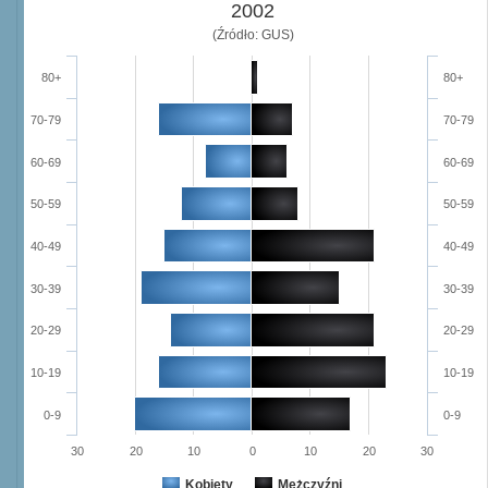
2002
(Źródło: GUS)
80+
80+
70-79
70-79
60-69
60-69
50-59
50-59
40-49
40-49
30-39
30-39
20-29
20-29
10-19
10-19
0-9
0-9
30
20
10
0
10
20
30
Kobiety
Mężczyźni