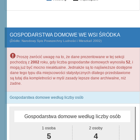
GOSPODARSTWA DOMOWE WE WSI ŚRÓDKA
(Źródło: Narodowy Spis Powszechny Ludności i Mieszkań 2002)
Proszę zwrócić uwagę na to, że dane prezentowane w tej sekcji
pochodzą z
2002
roku, gdy liczba gospodarstw domowych wynosiła
52
, i
mogą już być mocno nieaktualne. Jednakże są to najświeższe dostępne
dane tego typu dla miejscowości statystycznych dlatego przedstawione
są tutaj dla kompletności w myśl zasady lepsze dane archiwalne, niż
żadne.
Gospodarstwa domowe według liczby osób
Gospodarstwa domowe według liczby osób
1 osoba
2 osoby
5
4