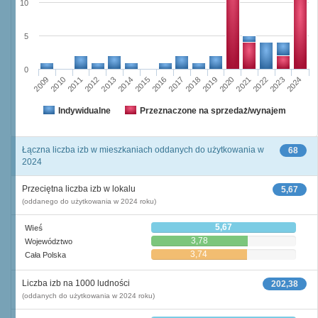
10
5
0
2009
2010
2011
2012
2013
2014
2015
2016
2017
2018
2019
2020
2021
2022
2023
2024
Indywidualne
Przeznaczone na sprzedaż/wynajem
Łączna liczba izb w mieszkaniach oddanych do użytkowania w
68
2024
Przeciętna liczba izb w lokalu
5,67
(oddanego do użytkowania w 2024 roku)
5,67
Wieś
3,78
Województwo
3,74
Cała Polska
Liczba izb na 1000 ludności
202,38
(oddanych do użytkowania w 2024 roku)