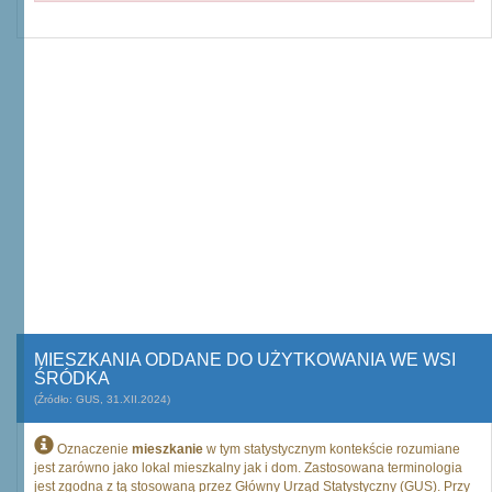
MIESZKANIA ODDANE DO UŻYTKOWANIA WE WSI
ŚRÓDKA
(Źródło: GUS, 31.XII.2024)
Oznaczenie
mieszkanie
w tym statystycznym kontekście rozumiane
jest zarówno jako lokal mieszkalny jak i dom. Zastosowana terminologia
jest zgodna z tą stosowaną przez Główny Urząd Statystyczny (GUS). Przy