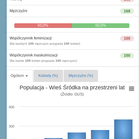
Mężczyźni
168
50,0%
50,0%
Współczynnik feminizacji
100
(Na każdych
100
mężczyzn przypada
100
kobiet)
Współczynnik maskulinizacji
100
(Na każde
100
kobiet przypada
100
mężczyzn)
Ogółem
Kobiety (%)
Mężczyźni (%)
Populacja - Wieś Śródka na przestrzeni lat
(Źródło: GUS)
400
300