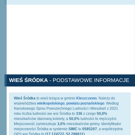
WIEŚ ŚRÓDKA
- PODSTAWOWE INFORMACJE
Wieś Śródka
to wieś leżąca w gminie
Kleszczewo
. Należy do
województwa
wielkopolskiego
,
powiatu poznańskiego
. Według
Narodowego Spisu Powszechnego Ludności i Mieszkań z 2021
roku liczba ludności we wsi Śródka to
336
z czego
50,0%
mieszkańców stanowią kobiety, a
50,0%
ludności to mężczyźni.
Miejscowość zamieszkuje
3,0%
mieszkańców gminy. Identyfikator
miejscowości Śródka w systemie
SIMC
to
0585207
, a współrzędne
GPS wsi Śródka to
(17.124722, 52.298611)
.