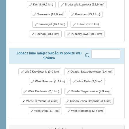
Kórnik (6,2 km)
Środa Wielkopolska (12,9 km)
Swarzędz (12,9 km)
Kostrzyn (13,1 km)
Zaniemyśl (16,1 km)
Luboń (17,6 km)
Poznań (18,1 km)
Puszczykowo (18,8 km)
Zobacz inne miejscowości w pobliżu wsi
Śródka
Wieś Krzyżowniki (0,9 km)
Osada Szczodrzykowo (1,4 km)
Wieś Runowo (1,9 km)
Wieś Zimin (2,3 km)
Wieś Dachowa (2,5 km)
Osada Nagradowice (2,9 km)
Wieś Pierzchno (3,4 km)
Osada leśna Drapałka (3,6 km)
Wieś Bylin (3,7 km)
Wieś Komorniki (3,7 km)