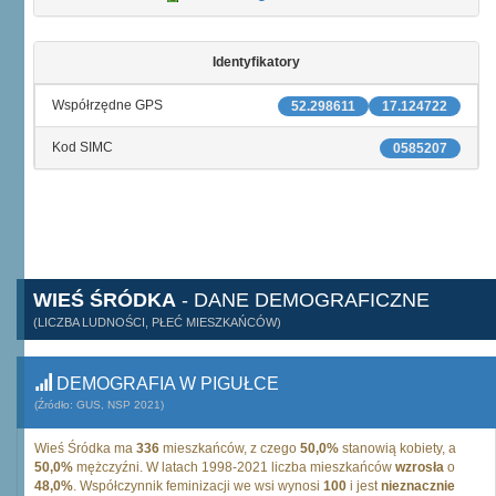
Identyfikatory
Współrzędne GPS
52.298611
17.124722
Kod SIMC
0585207
WIEŚ ŚRÓDKA
- DANE DEMOGRAFICZNE
(LICZBA LUDNOŚCI, PŁEĆ MIESZKAŃCÓW)
DEMOGRAFIA W PIGUŁCE
(Źródło: GUS, NSP 2021)
Wieś Śródka ma
336
mieszkańców, z czego
50,0%
stanowią kobiety, a
50,0%
mężczyźni. W latach 1998-2021 liczba mieszkańców
wzrosła
o
48,0%
. Współczynnik feminizacji we wsi wynosi
100
i jest
nieznacznie