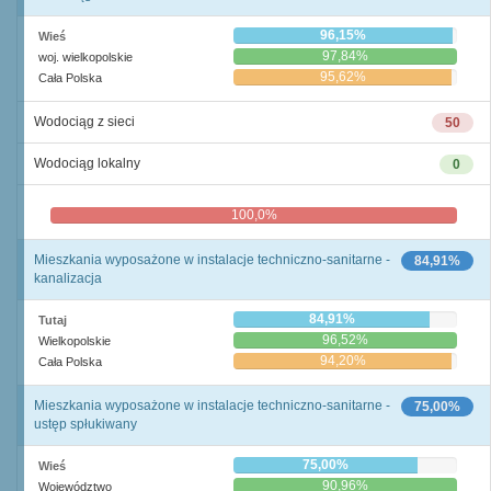
96,15%
Wieś
97,84%
woj. wielkopolskie
95,62%
Cała Polska
Wodociąg z sieci
50
Wodociąg lokalny
0
100,0%
0,0%
Mieszkania wyposażone w instalacje techniczno-sanitarne -
84,91%
kanalizacja
84,91%
Tutaj
96,52%
Wielkopolskie
94,20%
Cała Polska
Mieszkania wyposażone w instalacje techniczno-sanitarne -
75,00%
ustęp spłukiwany
75,00%
Wieś
90,96%
Województwo