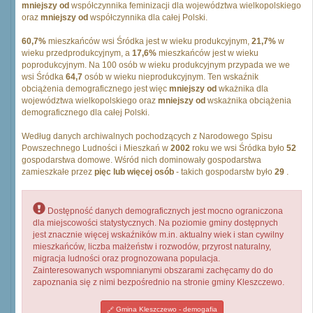
mniejszy od
współczynnika feminizacji dla województwa wielkopolskiego
oraz
mniejszy od
współczynnika dla całej Polski.
60,7%
mieszkańców wsi Śródka jest w wieku produkcyjnym,
21,7%
w
wieku przedprodukcyjnym, a
17,6%
mieszkańców jest w wieku
poprodukcyjnym. Na 100 osób w wieku produkcyjnym przypada we we
wsi Śródka
64,7
osób w wieku nieprodukcyjnym. Ten wskaźnik
obciążenia demograficznego jest więc
mniejszy od
wkażnika dla
województwa wielkopolskiego oraz
mniejszy od
wskażnika obciążenia
demograficznego dla całej Polski.
Według danych archiwalnych pochodzących z Narodowego Spisu
Powszechnego Ludności i Mieszkań w
2002
roku we wsi Śródka było
52
gospodarstwa domowe. Wśród nich dominowały gospodarstwa
zamieszkałe przez
pięc lub więcej osób
- takich gospodarstw było
29
.
Dostępność danych demograficznych jest mocno ograniczona
dla miejscowości statystycznych. Na poziomie gminy dostępnych
jest znacznie więcej wskaźników m.in. aktualny wiek i stan cywilny
mieszkańców, liczba małżeństw i rozwodów, przyrost naturalny,
migracja ludności oraz prognozowana populacja.
Zainteresowanych wspomnianymi obszarami zachęcamy do do
zapoznania się z nimi bezpośrednio na stronie gminy Kleszczewo.
Gmina Kleszczewo - demogafia