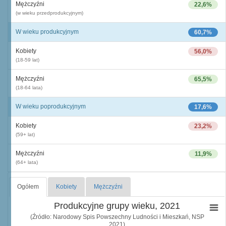
Mężczyźni
22,6%
(w wieku przedprodukcyjnym)
W wieku produkcyjnym
60,7%
Kobiety
56,0%
(18-59 lat)
Mężczyźni
65,5%
(18-64 lata)
W wieku poprodukcyjnym
17,6%
Kobiety
23,2%
(59+ lat)
Mężczyźni
11,9%
(64+ lata)
Ogółem
Kobiety
Mężczyźni
Produkcyjne grupy wieku, 2021
(Źródło: Narodowy Spis Powszechny Ludności i Mieszkań, NSP
2021)