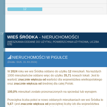
12
WIEŚ ŚRÓDKA
- NIERUCHOMOŚCI
(MIESZKANIA ODDANE DO UŻYTKU, POWIERZCHNIA UŻYTKOWA, LICZBA
IZB)
NIERUCHOMOŚCI W PIGUŁCE
(Źródło: GUS, 31.XII.2024)
W
2024
roku we wsi Śródka oddano do użytku
12
mieszkań. Na każdych
1000 mieszkańców oddano więc do użytku
35,71
nowych lokali. Jest to
wartość
znacznie większa od
wartości dla województwa wielkopolskiego
oraz
znacznie większa od
średniej dla całej Polski.
100,0%
mieszkań zostało przeznaczonych na sprzedaż lub wynajem.
Przeciętna liczba pokoi w nowo oddanych mieszkaniach we wsi Śródka to
5,67
i jest
znacznie większa od
przeciętnej liczby izb dla województwa