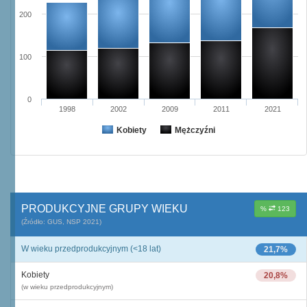
200
100
0
1998
2002
2009
2011
2021
Kobiety
Mężczyźni
PRODUKCYJNE GRUPY WIEKU
%
123
(Źródło: GUS, NSP 2021)
W wieku przedprodukcyjnym (<18 lat)
21,7%
Kobiety
20,8%
(w wieku przedprodukcyjnym)