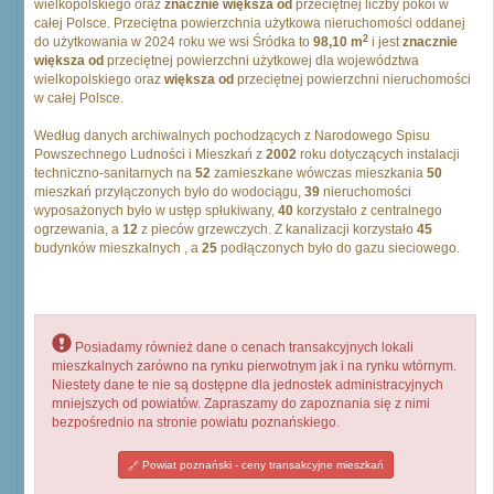
wielkopolskiego oraz
znacznie większa od
przeciętnej liczby pokoi w
całej Polsce. Przeciętna powierzchnia użytkowa nieruchomości oddanej
2
do użytkowania w 2024 roku we wsi Śródka to
98,10 m
i jest
znacznie
większa od
przeciętnej powierzchni użytkowej dla województwa
wielkopolskiego oraz
większa od
przeciętnej powierzchni nieruchomości
w całej Polsce.
Według danych archiwalnych pochodzących z Narodowego Spisu
Powszechnego Ludności i Mieszkań z
2002
roku dotyczących instalacji
techniczno-sanitarnych na
52
zamieszkane wówczas mieszkania
50
mieszkań przyłączonych było do wodociągu,
39
nieruchomości
wyposażonych było w ustęp spłukiwany,
40
korzystało z centralnego
ogrzewania, a
12
z pieców grzewczych. Z kanalizacji korzystało
45
budynków mieszkalnych , a
25
podłączonych było do gazu sieciowego.
Posiadamy również dane o cenach transakcyjnych lokali
mieszkalnych zarówno na rynku pierwotnym jak i na rynku wtórnym.
Niestety dane te nie są dostępne dla jednostek administracyjnych
mniejszych od powiatów. Zapraszamy do zapoznania się z nimi
bezpośrednio na stronie powiatu poznańskiego.
Powiat poznański - ceny transakcyjne mieszkań