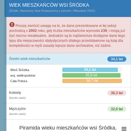
WIEK MIESZKAŃCÓW WSI ŚRÓDKA
(Źródło: Narodowy Spis Powszechny Ludności i Mieszkań 2002)
Proszę zwrócić uwagę na to, że dane prezentowane w tej sekcji
pochodzą z
2002
roku, gdy liczba mieszkańców wynosiła
239
, i mogą już
być mocno nieaktualne. Jednakże są to najświeższe dostępne dane tego
typu dla miejscowości statystycznych dlatego przedstawione są tutaj dla
kompletności w myśl zasady lepsze dane archiwalne, niż żadne.
Średni wiek mieszkańców
34,1 lat
34,1 lat
Wieś Śródka
35,8 lat
woj. wielkopolskie
36,7 lat
Cała Polska
Kobiety
36,3 lat
(średni wiek)
Mężczyźni
32,0 lat
(średni wiek)
Piramida wieku mieszkańców wsi Śródka,