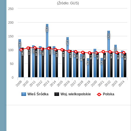
(Źródło: GUS)
250
200
195,0
170,0
150
147,0
139,0
119,3
116,5
100
114,0
114,0
112,6
111,4
108,3
108,1
107,3
104,0
103,3
102,9
100,5
98,5
98,1
94,4
93,5
94,0
91,1
91,6
92,0
90,9
88,9
86,0
71,8
70,0
50
0
2009
2010
2011
2012
2013
2014
2015
2016
2017
2018
2019
2020
2021
2022
2023
2024
Wieś Śródka
Woj. wielkopolskie
Polska