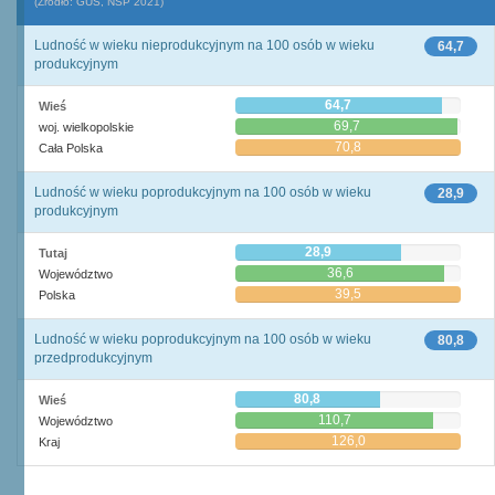
(Źródło: GUS, NSP 2021)
Ludność w wieku nieprodukcyjnym na 100 osób w wieku
64,7
produkcyjnym
64,7
Wieś
69,7
woj. wielkopolskie
70,8
Cała Polska
Ludność w wieku poprodukcyjnym na 100 osób w wieku
28,9
produkcyjnym
28,9
Tutaj
36,6
Województwo
39,5
Polska
Ludność w wieku poprodukcyjnym na 100 osób w wieku
80,8
przedprodukcyjnym
80,8
Wieś
110,7
Województwo
126,0
Kraj