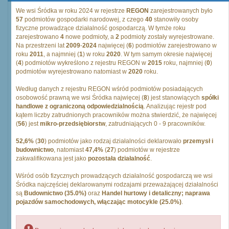
We wsi Śródka w roku 2024 w rejestrze
REGON
zarejestrowanych było
57
podmiotów gospodarki narodowej, z czego
40
stanowiły osoby
fizyczne prowadzące działalność gospodarczą. W tymże roku
zarejestrowano
4
nowe podmioty, a
2
podmioty zostały wyrejestrowane.
Na przestrzeni lat
2009
-
2024
najwięcej (
6
) podmiotów zarejestrowano w
roku
2011
, a najmniej (
1
) w roku
2020
. W tym samym okresie najwięcej
(
4
) podmiotów wykreślono z rejestru REGON w
2015
roku, najmniej (
0
)
podmiotów wyrejestrowano natomiast w
2020
roku.
Według danych z rejestru REGON wśród podmiotów posiadających
osobowość prawną we wsi Śródka najwięcej (
8
) jest stanowiących
spółki
handlowe z ograniczoną odpowiedzialnością
. Analizując rejestr pod
kątem liczby zatrudnionych pracowników można stwierdzić, że najwięcej
(
56
) jest
mikro-przedsiębiorstw
, zatrudniających 0 - 9 pracowników.
52,6%
(
30
) podmiotów jako rodzaj działalności deklarowało
przemysł i
budownictwo
, natomiast
47,4%
(
27
) podmiotów w rejestrze
zakwalifikowana jest jako
pozostała działalność
.
Wśród osób fizycznych prowadzących działalność gospodarczą we wsi
Śródka najczęściej deklarowanymi rodzajami przeważającej działalności
są
Budownictwo (35.0%)
oraz
Handel hurtowy i detaliczny; naprawa
pojazdów samochodowych, włączając motocykle (25.0%)
.