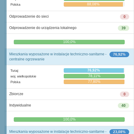
88,08%
Polska
Odprowadzenie do sieci
0
Odprowadzenie do urządzenia lokalnego
39
0,0%
100,0%
Mieszkania wyposażone w instalacje techniczno-sanitarne -
76,92%
centralne ogrzewanie
76,92%
Tutaj
78,11%
woj. wielkopolskie
77,80%
Polska
Zbiorcze
0
Indywidualne
40
0,0%
100,0%
Mieszkania wyposażone w instalacje techniczno-sanitarne -
23,08%