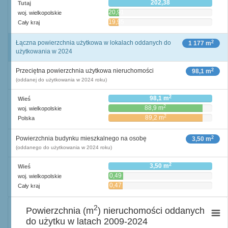
202,38
Tutaj
20,91
woj. wielkopolskie
19,95
Cały kraj
2
Łączna powierzchnia użytkowa w lokalach oddanych do
1 177 m
użytkowania w 2024
2
Przeciętna powierzchnia użytkowa nieruchomości
98,1 m
(oddanej do użytkowania w 2024 roku)
2
98,1 m
Wieś
2
88,9 m
woj. wielkopolskie
2
89,2 m
Polska
2
Powierzchnia budynku mieszkalnego na osobę
3,50 m
(oddanego do użytkowania w 2024 roku)
2
3,50 m
Wieś
0,49
woj. wielkopolskie
2
m
0,47
Cały kraj
2
m
2
Powierzchnia (m
) nieruchomości oddanych
do użytku w latach 2009-2024