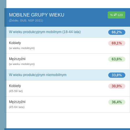
MOBILNE GRUPY WIEKU
%
123
(Źródło: GUS, NSP 2021)
W wieku produkcyjnym mobilnym (18-44 lata)
66,2%
Kobiety
69,1%
(w wieku mobilnym)
Mężczyźni
63,6%
(w wieku mobilnym)
W wieku produkcyjnym niemobilnym
33,8%
Kobiety
30,9%
(45-59 lat)
Mężczyźni
36,4%
(45-64 lata)