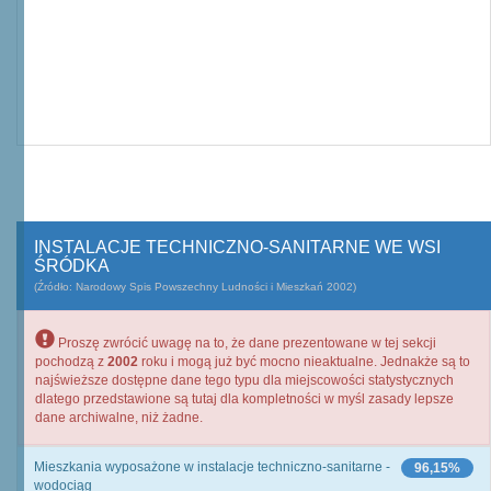
INSTALACJE TECHNICZNO-SANITARNE WE WSI
ŚRÓDKA
(Źródło: Narodowy Spis Powszechny Ludności i Mieszkań 2002)
Proszę zwrócić uwagę na to, że dane prezentowane w tej sekcji
pochodzą z
2002
roku i mogą już być mocno nieaktualne. Jednakże są to
najświeższe dostępne dane tego typu dla miejscowości statystycznych
dlatego przedstawione są tutaj dla kompletności w myśl zasady lepsze
dane archiwalne, niż żadne.
Mieszkania wyposażone w instalacje techniczno-sanitarne -
96,15%
wodociąg