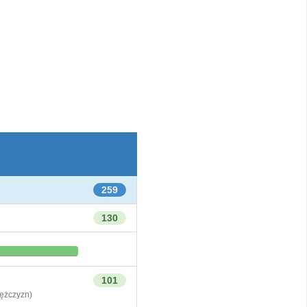
259
130
101
żczyzn)