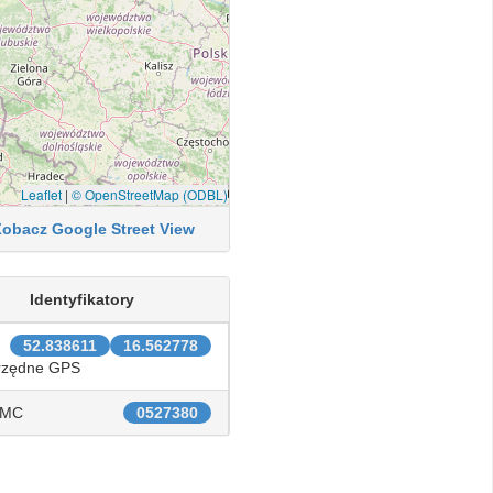
Leaflet
|
© OpenStreetMap (ODBL)
Zobacz Google Street View
Identyfikatory
52.838611
16.562778
rzędne GPS
IMC
0527380