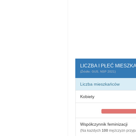
LICZBA I PŁEĆ MIESZ
(Źródło: GUS, NSP 2021)
Liczba mieszkańców
Kobiety
Współczynnik feminizacji
(Na każdych
100
mężczyzn przy