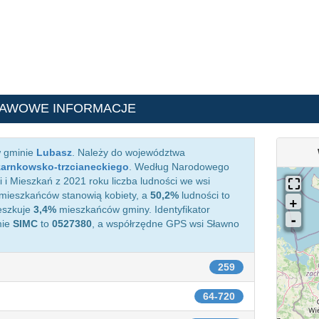
TAWOWE INFORMACJE
w gminie
Lubasz
. Należy do województwa
zarnkowsko-trzcianeckiego
. Według Narodowego
i Mieszkań z 2021 roku liczba ludności we wsi
mieszkańców stanowią kobiety, a
50,2%
ludności to
eszkuje
3,4%
mieszkańców gminy. Identyfikator
mie
SIMC
to
0527380
, a współrzędne GPS wsi Sławno
259
64-720