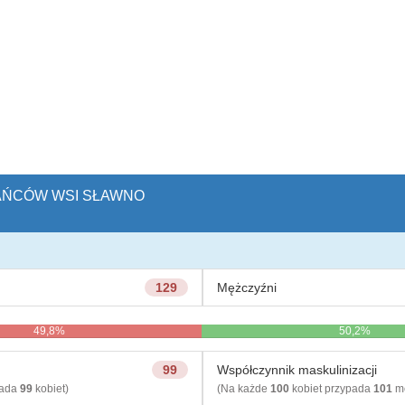
KAŃCÓW WSI SŁAWNO
129
Mężczyźni
49,8%
50,2%
99
Współczynnik maskulinizacji
pada
99
kobiet)
(Na każde
100
kobiet przypada
101
mę