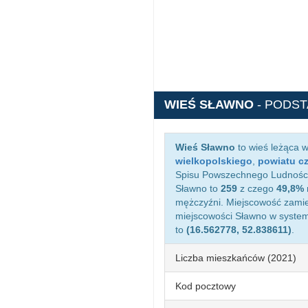
WIEŚ SŁAWNO
- PODS
Wieś Sławno
to wieś leżąca 
wielkopolskiego
,
powiatu c
Spisu Powszechnego Ludności 
Sławno to
259
z czego
49,8%
mężczyźni. Miejscowość zami
miejscowości Sławno w syste
to
(16.562778, 52.838611)
.
Liczba mieszkańców (2021)
Kod pocztowy