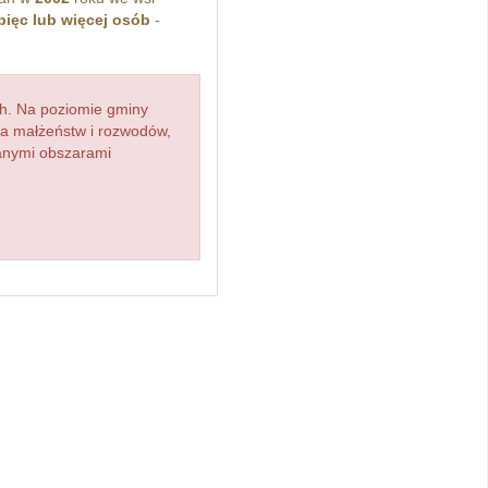
pięc lub więcej osób
-
h. Na poziomie gminy
zba małżeństw i rozwodów,
ianymi obszarami