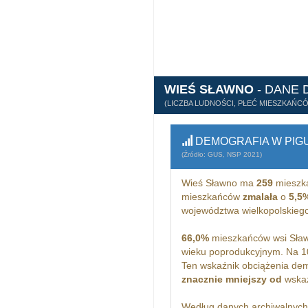
WIEŚ SŁAWNO
- DANE
(LICZBA LUDNOŚCI, PŁEĆ MIESZKAŃC
DEMOGRAFIA W PIG
(Źródło: GUS, NSP 2021)
Wieś Sławno ma
259
mieszk
mieszkańców
zmalała
o
5,5
województwa wielkopolskieg
66,0%
mieszkańców wsi Sław
wieku poprodukcyjnym. Na 1
Ten wskaźnik obciążenia dem
znacznie mniejszy od
wskaż
Według danych archiwalnyc