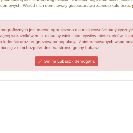
domowych. Wśród nich dominowały gospodarstwa zamieszkałe przez
ograficznych jest mocno ograniczona dla miejscowości statystycznyc
więcej wskaźników m.in. aktualny wiek i stan cywilny mieszkańców, lic
acja ludności oraz prognozowana populacja. Zainteresowanych wspomn
a się z nimi bezpośrednio na stronie gminy Lubasz.
Gmina Lubasz - demogafia