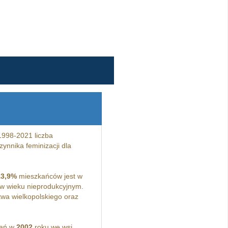
1998-2021 liczba
ynnika feminizacji dla
13,9%
mieszkańców jest w
w wieku nieprodukcyjnym.
wa wielkopolskiego oraz
kań w
2002
roku we wsi