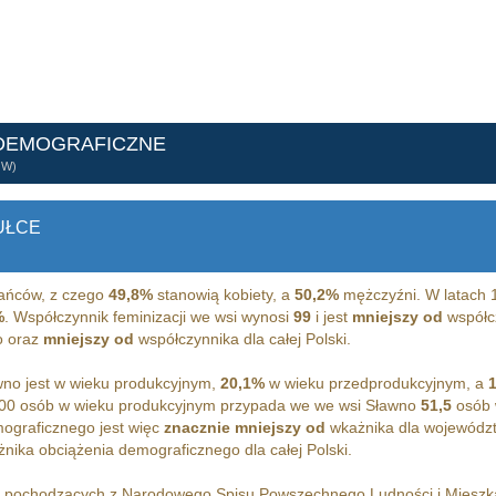
 DEMOGRAFICZNE
ÓW)
UŁCE
ańców, z czego
49,8%
stanowią kobiety, a
50,2%
mężczyźni. W latach 
%
. Współczynnik feminizacji we wsi wynosi
99
i jest
mniejszy od
współcz
o oraz
mniejszy od
współczynnika dla całej Polski.
no jest w wieku produkcyjnym,
20,1%
w wieku przedprodukcyjnym, a
00 osób w wieku produkcyjnym przypada we we wsi Sławno
51,5
osób 
ograficznego jest więc
znacznie mniejszy od
wkażnika dla województ
nika obciążenia demograficznego dla całej Polski.
h pochodzących z Narodowego Spisu Powszechnego Ludności i Miesz