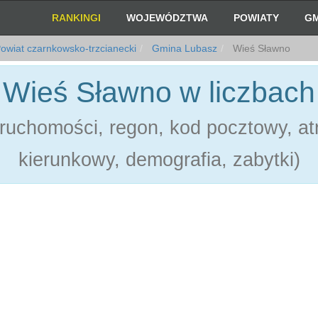
RANKINGI
WOJEWÓDZTWA
POWIATY
GM
owiat czarnkowsko-trzcianecki
Gmina Lubasz
Wieś Sławno
Wieś Sławno w liczbach
ruchomości, regon, kod pocztowy, atr
kierunkowy, demografia, zabytki)