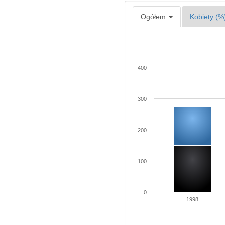
Ogółem
Kobiety (%
400
300
200
100
0
1998