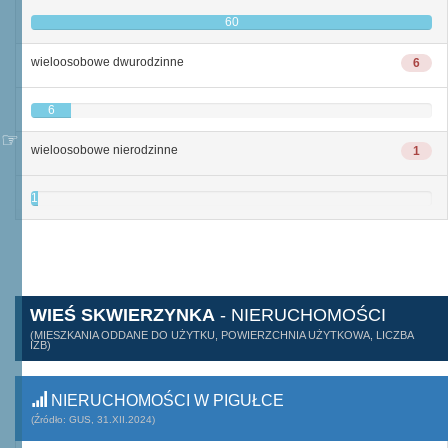
60
wieloosobowe dwurodzinne
6
6
wieloosobowe nierodzinne
1
1
WIEŚ SKWIERZYNKA
- NIERUCHOMOŚCI
(MIESZKANIA ODDANE DO UŻYTKU, POWIERZCHNIA UŻYTKOWA, LICZBA
IZB)
NIERUCHOMOŚCI W PIGUŁCE
(Źródło: GUS, 31.XII.2024)