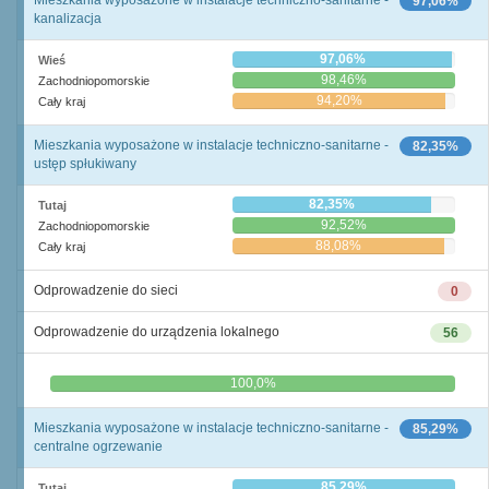
Mieszkania wyposażone w instalacje techniczno-sanitarne -
97,06%
kanalizacja
97,06%
Wieś
98,46%
Zachodniopomorskie
94,20%
Cały kraj
Mieszkania wyposażone w instalacje techniczno-sanitarne -
82,35%
ustęp spłukiwany
82,35%
Tutaj
92,52%
Zachodniopomorskie
88,08%
Cały kraj
Odprowadzenie do sieci
0
Odprowadzenie do urządzenia lokalnego
56
0,0%
100,0%
Mieszkania wyposażone w instalacje techniczno-sanitarne -
85,29%
centralne ogrzewanie
85,29%
Tutaj