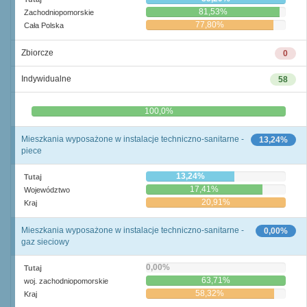
81,53%
Zachodniopomorskie
77,80%
Cała Polska
Zbiorcze
0
Indywidualne
58
0,0%
100,0%
Mieszkania wyposażone w instalacje techniczno-sanitarne -
13,24%
piece
13,24%
Tutaj
17,41%
Województwo
20,91%
Kraj
Mieszkania wyposażone w instalacje techniczno-sanitarne -
0,00%
gaz sieciowy
0,00%
Tutaj
63,71%
woj. zachodniopomorskie
58,32%
Kraj