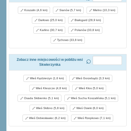
Koszalin (4,6 km)
Sianów (5,7 km)
Mielno (10,3 km)
Darłowo (25,0 km)
Białogard (28,9 km)
Karlino (30,7 km)
Polanów (33,8 km)
Tychowo (33,8 km)
Zobacz inne miejscowości w pobliżu wsi
Skwierzynka
Wieś Kędzierzyn (1,6 km)
Wieś Gorzebądz (3,3 km)
Wieś Kleszcze (4,8 km)
Wieś Kłos (5,0 km)
Osada Skibienko (5,1 km)
Wieś Sucha Koszalińska (5,1 km)
Wieś Skibno (5,8 km)
Wieś Osieki (6,0 km)
Wieś Dobiesławiec (6,2 km)
Wieś Rzepkowo (7,1 km)