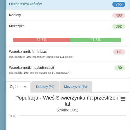
Liczba mieszkańców
765
Kobiety
403
Mężczyźni
362
52,7%
47,3%
Współczynnik feminizacji
111
(Na każdych
100
mężczyzn przypada
111
kobiet)
Współczynnik maskulinizacji
90
(Na każde
100
kobiet przypada
90
mężczyzn)
Ogółem
Kobiety (%)
Mężczyźni (%)
Populacja - Wieś Skwierzynka na przestrzeni
lat
(Źródło: GUS)
1000