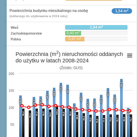
2
Powierzchnia budynku mieszkalnego na osobę
1,54 m
(oddanego do użytkowania w 2024 roku)
2
1,54 m
Wieś
2
0,40 m
Zachodniopomorskie
2
0,47 m
Polska
2
Powierzchnia (m
) nieruchomości oddanych
do użytku w latach 2008-2024
(Źródło: GUS)
200
184,3
173,2
167,7
150
158,8
157,7
149,3
143,7
138,8
137,8
135,3
133,2
131,1
126,3
125,9
100
112,2
103,2
98,2
96,4
97,2
96,9
96,4
95,8
94,0
91,1
86,9
83,3
80,6
79,8
79,7
78,9
78,7
77,9
75,0
50