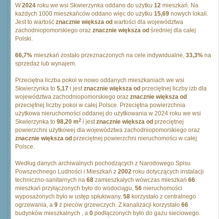
W
2024
roku we wsi Skwierzynka oddano do użytku
12
mieszkań. Na
każdych 1000 mieszkańców oddano więc do użytku
15,69
nowych lokali.
Jest to wartość
znacznie większa od
wartości dla województwa
zachodniopomorskiego oraz
znacznie większa od
średniej dla całej
Polski.
66,7%
mieszkań zostało przeznaczonych na cele indywidualne,
33,3%
na
sprzedaż lub wynajem.
Przeciętna liczba pokoi w nowo oddanych mieszkaniach we wsi
Skwierzynka to
5,17
i jest
znacznie większa od
przeciętnej liczby izb dla
województwa zachodniopomorskiego oraz
znacznie większa od
przeciętnej liczby pokoi w całej Polsce. Przeciętna powierzchnia
użytkowa nieruchomości oddanej do użytkowania w 2024 roku we wsi
2
Skwierzynka to
98,20 m
i jest
znacznie większa od
przeciętnej
powierzchni użytkowej dla województwa zachodniopomorskiego oraz
znacznie większa od
przeciętnej powierzchni nieruchomości w całej
Polsce.
Według danych archiwalnych pochodzących z Narodowego Spisu
Powszechnego Ludności i Mieszkań z
2002
roku dotyczących instalacji
techniczno-sanitarnych na
68
zamieszkałych wówczas mieszkań
66
mieszkań przyłączonych było do wodociągu,
56
nieruchomości
wyposażonych było w ustęp spłukiwany,
58
korzystało z centralnego
ogrzewania, a
9
z pieców grzewczych. Z kanalizacji korzystało
66
budynków mieszkalnych , a
0
podłączonych było do gazu sieciowego.