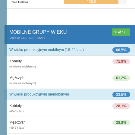
126,0
Cała Polska
MOBILNE GRUPY WIEKU
%
123
(Źródło: GUS, NSP 2021)
W wieku produkcyjnym mobilnym (18-44 lata)
66,5%
Kobiety
71,9%
(w wieku mobilnym)
Mężczyźni
61,2%
(w wieku mobilnym)
W wieku produkcyjnym niemobilnym
33,5%
Kobiety
28,1%
(45-59 lat)
Mężczyźni
38,8%
(45-64 lata)