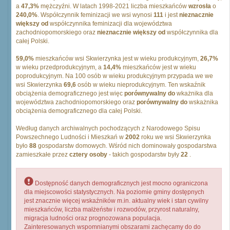
a
47,3%
mężczyźni. W latach 1998-2021 liczba mieszkańców
wzrosła
o
240,0%
. Współczynnik feminizacji we wsi wynosi
111
i jest
nieznacznie
większy od
współczynnika feminizacji dla województwa
zachodniopomorskiego oraz
nieznacznie większy od
współczynnika dla
całej Polski.
59,0%
mieszkańców wsi Skwierzynka jest w wieku produkcyjnym,
26,7%
w wieku przedprodukcyjnym, a
14,4%
mieszkańców jest w wieku
poprodukcyjnym. Na 100 osób w wieku produkcyjnym przypada we we
wsi Skwierzynka
69,6
osób w wieku nieprodukcyjnym. Ten wskaźnik
obciążenia demograficznego jest więc
porównywalny do
wkażnika dla
województwa zachodniopomorskiego oraz
porównywalny do
wskażnika
obciążenia demograficznego dla całej Polski.
Według danych archiwalnych pochodzących z Narodowego Spisu
Powszechnego Ludności i Mieszkań w
2002
roku we wsi Skwierzynka
było
88
gospodarstw domowych. Wśród nich dominowały gospodarstwa
zamieszkałe przez
cztery osoby
- takich gospodarstw były
22
.
Dostępność danych demograficznych jest mocno ograniczona
dla miejscowości statystycznych. Na poziomie gminy dostępnych
jest znacznie więcej wskaźników m.in. aktualny wiek i stan cywilny
mieszkańców, liczba małżeństw i rozwodów, przyrost naturalny,
migracja ludności oraz prognozowana populacja.
Zainteresowanych wspomnianymi obszarami zachęcamy do do