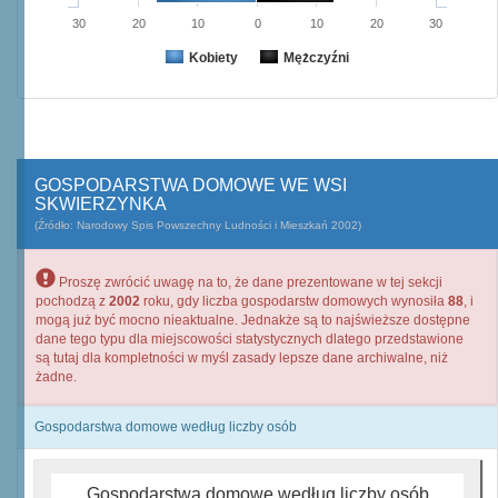
30
20
10
0
10
20
30
Kobiety
Mężczyźni
GOSPODARSTWA DOMOWE WE WSI
SKWIERZYNKA
(Źródło: Narodowy Spis Powszechny Ludności i Mieszkań 2002)
Proszę zwrócić uwagę na to, że dane prezentowane w tej sekcji
pochodzą z
2002
roku, gdy liczba gospodarstw domowych wynosiła
88
, i
mogą już być mocno nieaktualne. Jednakże są to najświeższe dostępne
dane tego typu dla miejscowości statystycznych dlatego przedstawione
są tutaj dla kompletności w myśl zasady lepsze dane archiwalne, niż
żadne.
Gospodarstwa domowe według liczby osób
Gospodarstwa domowe według liczby osób