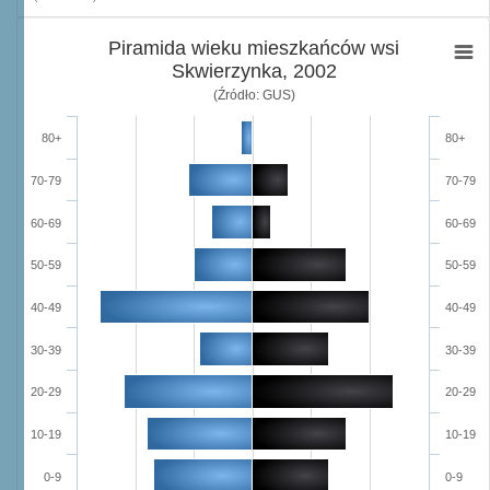
Piramida wieku mieszkańców wsi
Skwierzynka, 2002
(Źródło: GUS)
80+
80+
70-79
70-79
60-69
60-69
50-59
50-59
40-49
40-49
30-39
30-39
20-29
20-29
10-19
10-19
0-9
0-9