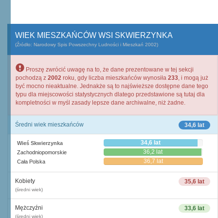
WIEK MIESZKAŃCÓW WSI SKWIERZYNKA
(Źródło: Narodowy Spis Powszechny Ludności i Mieszkań 2002)
Proszę zwrócić uwagę na to, że dane prezentowane w tej sekcji
pochodzą z
2002
roku, gdy liczba mieszkańców wynosiła
233
, i mogą już
być mocno nieaktualne. Jednakże są to najświeższe dostępne dane tego
typu dla miejscowości statystycznych dlatego przedstawione są tutaj dla
kompletności w myśl zasady lepsze dane archiwalne, niż żadne.
Średni wiek mieszkańców
34,6 lat
34,6 lat
Wieś Skwierzynka
36,2 lat
Zachodniopomorskie
36,7 lat
Cała Polska
Kobiety
35,6 lat
(średni wiek)
Mężczyźni
33,6 lat
(średni wiek)