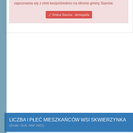
zapoznania się z nimi bezpośrednio na stronie gminy Sianów.
Gmina Sianów - demogafia
LICZBA I PŁEĆ MIESZKAŃCÓW WSI SKWIERZYNKA
(Źródło: GUS, NSP 2021)