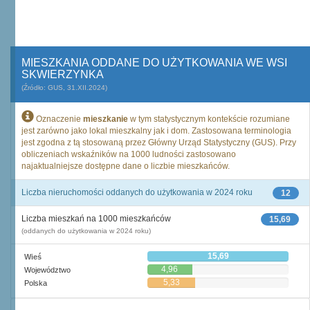
MIESZKANIA ODDANE DO UŻYTKOWANIA WE WSI
SKWIERZYNKA
(Źródło: GUS, 31.XII.2024)
Oznaczenie
mieszkanie
w tym statystycznym kontekście rozumiane
jest zarówno jako lokal mieszkalny jak i dom. Zastosowana terminologia
jest zgodna z tą stosowaną przez Główny Urząd Statystyczny (GUS). Przy
obliczeniach wskaźników na 1000 ludności zastosowano
najaktualniejsze dostępne dane o liczbie mieszkańców.
Liczba nieruchomości oddanych do użytkowania w 2024 roku
12
Liczba mieszkań na 1000 mieszkańców
15,69
(oddanych do użytkowania w 2024 roku)
15,69
Wieś
4,96
Województwo
5,33
Polska