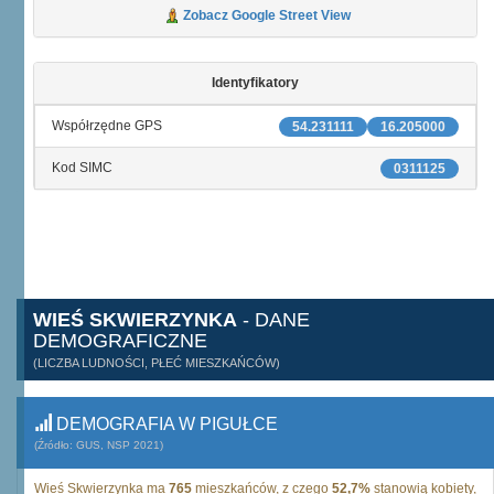
Zobacz Google Street View
Identyfikatory
Współrzędne GPS
54.231111
16.205000
Kod SIMC
0311125
WIEŚ SKWIERZYNKA
- DANE
DEMOGRAFICZNE
(LICZBA LUDNOŚCI, PŁEĆ MIESZKAŃCÓW)
DEMOGRAFIA W PIGUŁCE
(Źródło: GUS, NSP 2021)
Wieś Skwierzynka ma
765
mieszkańców, z czego
52,7%
stanowią kobiety,