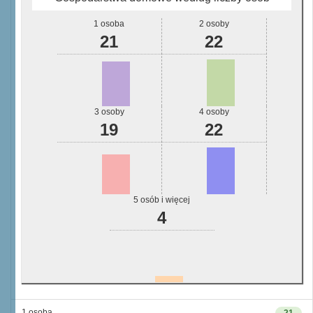
1 osoba
2 osoby
21
22
3 osoby
4 osoby
19
22
5 osób i więcej
4
1 osoba