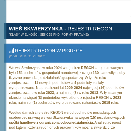
WIEŚ SKWIERZYNKA
- REJESTR REGON
(KLASY WIELKOŚCI, SEKCJE PKD, FORMY PRAWNE)
REJESTR REGON W PIGUŁCE
(Źródło: GUS, 31.XII.2024)
We wsi Skwierzynka w roku 2024 w rejestrze
REGON
zarejestrowanych
było
151
podmiotów gospodarki narodowej, z czego
130
stanowiły osoby
fizyczne prowadzące działalność gospodarczą. W tymże roku
zarejestrowano
11
nowych podmiotów, a
4
podmioty zostały
wyrejestrowane. Na przestrzeni lat
2009
-
2024
najwięcej (
16
) podmiotów
zarejestrowano w roku
2023
, a najmniej (
3
) w roku
2013
. W tym samym
okresie najwięcej (
8
) podmiotów wykreślono z rejestru REGON w
2023
roku, najmniej (
1
) podmiotów wyrejestrowano natomiast w
2019
roku.
Według danych z rejestru REGON wśród podmiotów posiadających
osobowość prawną we wsi Skwierzynka najwięcej (
15
) jest stanowiących
spółki handlowe z ograniczoną odpowiedzialnością
. Analizując rejestr
pod kątem liczby zatrudnionych pracowników można stwierdzić, że