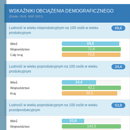
WSKAŹNIKI OBCIĄŻENIA DEMOGRAFICZNEGO
(Źródło: GUS, NSP 2021)
Ludność w wieku nieprodukcyjnym na 100 osób w wieku
69,6
produkcyjnym
69,6
Wieś
71,6
Województwo
70,8
Cały kraj
Ludność w wieku poprodukcyjnym na 100 osób w wieku
24,4
produkcyjnym
24,4
Wieś
42,1
Województwo
39,5
Kraj
Ludność w wieku poprodukcyjnym na 100 osób w wieku
53,9
przedprodukcyjnym
53,9
Wieś
142,5
Województwo