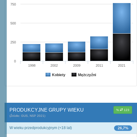
750
500
250
0
1998
2002
2009
2011
2021
Kobiety
Mężczyźni
PRODUKCYJNE GRUPY WIEKU
%
123
(Źródło: GUS, NSP 2021)
W wieku przedprodukcyjnym (<18 lat)
26,7%