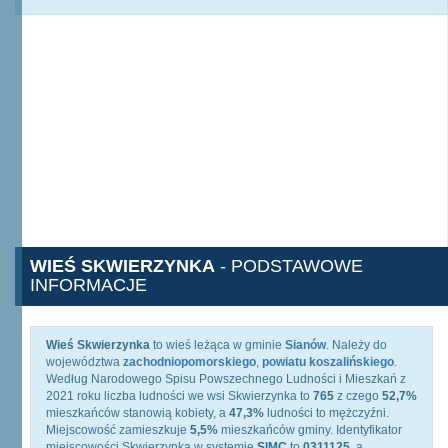
WIEŚ SKWIERZYNKA
- PODSTAWOWE
INFORMACJE
Wieś Skwierzynka
to wieś leżąca w gminie
Sianów
. Należy do
województwa
zachodniopomorskiego
,
powiatu koszalińskiego
.
Według Narodowego Spisu Powszechnego Ludności i Mieszkań z
2021 roku liczba ludności we wsi Skwierzynka to
765
z czego
52,7%
mieszkańców stanowią kobiety, a
47,3%
ludności to mężczyźni.
Miejscowość zamieszkuje
5,5%
mieszkańców gminy. Identyfikator
miejscowości Skwierzynka w systemie
SIMC
to
0311125
, a