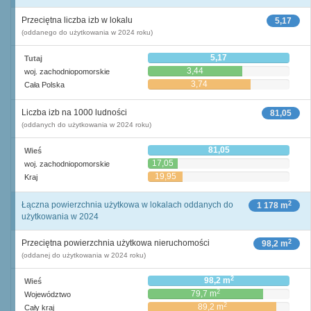
Przeciętna liczba izb w lokalu
5,17
(oddanego do użytkowania w 2024 roku)
5,17
Tutaj
3,44
woj. zachodniopomorskie
3,74
Cała Polska
Liczba izb na 1000 ludności
81,05
(oddanych do użytkowania w 2024 roku)
81,05
Wieś
17,05
woj. zachodniopomorskie
19,95
Kraj
2
Łączna powierzchnia użytkowa w lokalach oddanych do
1 178 m
użytkowania w 2024
2
Przeciętna powierzchnia użytkowa nieruchomości
98,2 m
(oddanej do użytkowania w 2024 roku)
2
98,2 m
Wieś
2
79,7 m
Województwo
2
89,2 m
Cały kraj