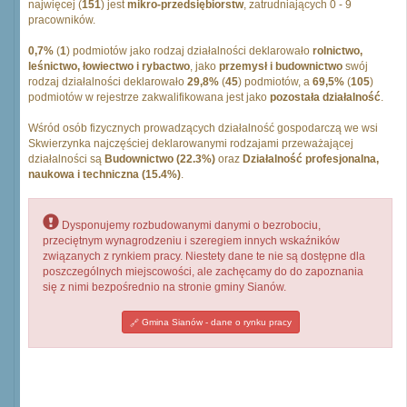
najwięcej (
151
) jest
mikro-przedsiębiorstw
, zatrudniających 0 - 9
pracowników.
0,7%
(
1
) podmiotów jako rodzaj działalności deklarowało
rolnictwo,
leśnictwo, łowiectwo i rybactwo
, jako
przemysł i budownictwo
swój
rodzaj działalności deklarowało
29,8%
(
45
) podmiotów, a
69,5%
(
105
)
podmiotów w rejestrze zakwalifikowana jest jako
pozostała działalność
.
Wśród osób fizycznych prowadzących działalność gospodarczą we wsi
Skwierzynka najczęściej deklarowanymi rodzajami przeważającej
działalności są
Budownictwo (22.3%)
oraz
Działalność profesjonalna,
naukowa i techniczna (15.4%)
.
Dysponujemy rozbudowanymi danymi o bezrobociu,
przeciętnym wynagrodzeniu i szeregiem innych wskaźników
związanych z rynkiem pracy. Niestety dane te nie są dostępne dla
poszczególnych miejscowości, ale zachęcamy do do zapoznania
się z nimi bezpośrednio na stronie gminy Sianów.
Gmina Sianów - dane o rynku pracy