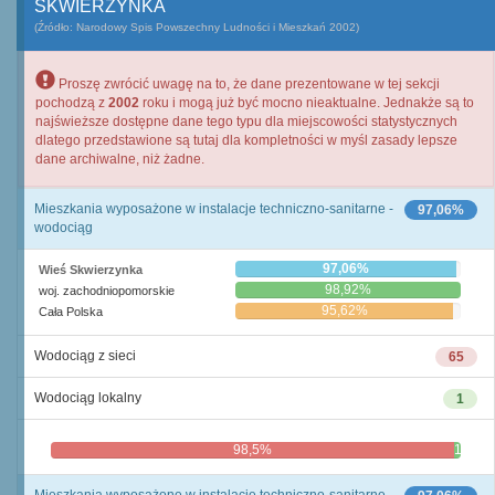
SKWIERZYNKA
(Źródło: Narodowy Spis Powszechny Ludności i Mieszkań 2002)
Proszę zwrócić uwagę na to, że dane prezentowane w tej sekcji
pochodzą z
2002
roku i mogą już być mocno nieaktualne. Jednakże są to
najświeższe dostępne dane tego typu dla miejscowości statystycznych
dlatego przedstawione są tutaj dla kompletności w myśl zasady lepsze
dane archiwalne, niż żadne.
Mieszkania wyposażone w instalacje techniczno-sanitarne -
97,06%
wodociąg
97,06%
Wieś Skwierzynka
98,92%
woj. zachodniopomorskie
95,62%
Cała Polska
Wodociąg z sieci
65
Wodociąg lokalny
1
98,5%
1,5%