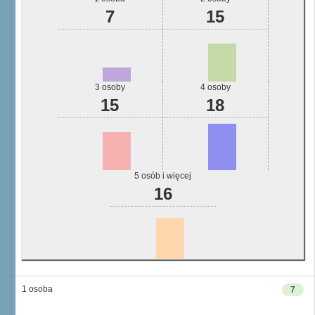
7
15
3 osoby
4 osoby
15
18
5 osób i więcej
16
1 osoba
7