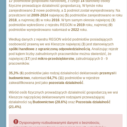
17
podmiotów gospodarki narodowej, z czego
14
stanowiły osoby
fizyczne prowadzące działalność gospodarczą. W tymże roku
zarejestrowano
2
nowe podmioty, a
1
podmiot został wyrejestrowany. Na
przestrzeni lat
2009
-
2024
najwięcej (
5
) podmiotów zarejestrowano w roku
2018
, a najmniej (
0
) w roku
2016
. W tym samym okresie najwięcej (
3
)
podmiotów wykreślono z rejestru REGON w
2019
roku, najmniej (
0
)
podmiotów wyrejestrowano natomiast w
2022
roku.
Według danych z rejestru REGON wśród podmiotów posiadających
osobowość prawną we wsi Kleszcze najwięcej (
3
) jest stanowiących
spółki handlowe z ograniczoną odpowiedzialnością
. Analizując rejestr
pod kątem liczby zatrudnionych pracowników można stwierdzić, że
najwięcej (
17
) jest
mikro-przedsiębiorstw
, zatrudniających 0 - 9
pracowników.
35,3%
(
6
) podmiotów jako rodzaj działalności deklarowało
przemysł i
budownictwo
, natomiast
64,7%
(
11
) podmiotów w rejestrze
zakwalifikowana jest jako
pozostała działalność
.
Wśród osób fizycznych prowadzących działalność gospodarczą we wsi
Kleszcze najczęściej deklarowanymi rodzajami przeważającej
działalności są
Budownictwo (28.6%)
oraz
Pozostała działalność
(21.4%)
.
Dysponujemy rozbudowanymi danymi o bezrobociu,