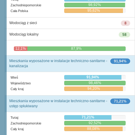
98,92%
Zachodniopomorskie
95,62%
Cała Polska
Wodociąg z sieci
8
Wodociąg lokalny
58
12,1%
87,9%
Mieszkania wyposażone w instalacje techniczno-sanitarne -
91,94%
kanalizacja
91,94%
Wieś
98,46%
Województwo
94,20%
Cały kraj
Mieszkania wyposażone w instalacje techniczno-sanitarne -
71,21%
ustęp spłukiwany
71,21%
Tutaj
92,52%
Zachodniopomorskie
88,08%
Cały kraj