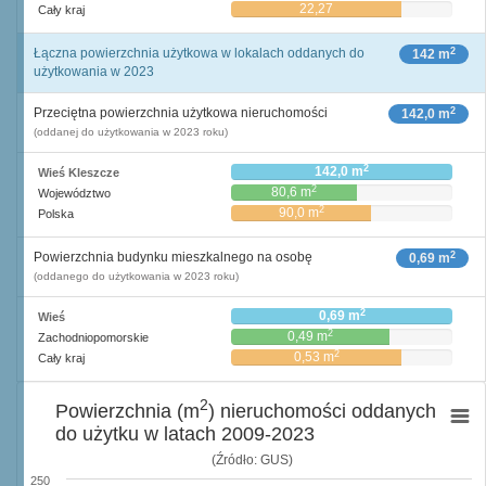
22,27
Cały kraj
2
Łączna powierzchnia użytkowa w lokalach oddanych do
142 m
użytkowania w 2023
2
Przeciętna powierzchnia użytkowa nieruchomości
142,0 m
(oddanej do użytkowania w 2023 roku)
2
142,0 m
Wieś Kleszcze
2
80,6 m
Województwo
2
90,0 m
Polska
2
Powierzchnia budynku mieszkalnego na osobę
0,69 m
(oddanego do użytkowania w 2023 roku)
2
0,69 m
Wieś
2
0,49 m
Zachodniopomorskie
2
0,53 m
Cały kraj
2
Powierzchnia (m
) nieruchomości oddanych
do użytku w latach 2009-2023
(Źródło: GUS)
250