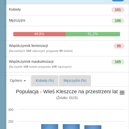
Kobiety
101
Mężczyźni
106
48,8%
51,2%
Współczynnik feminizacji
95
(Na każdych
100
mężczyzn przypada
95
kobiet)
Współczynnik maskulinizacji
105
(Na każde
100
kobiet przypada
105
mężczyzn)
Ogółem
Kobiety (%)
Mężczyźni (%)
Populacja - Wieś Kleszcze na przestrzeni lat
(Źródło: GUS)
300
250