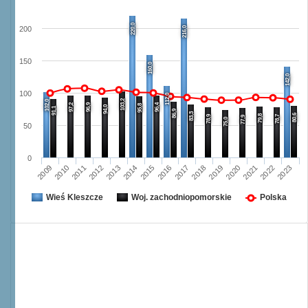
220,0
216,0
200
150
160,0
142,0
100
112,0
103,2
102,0
97,2
96,9
96,4
95,8
94,0
91,1
86,9
83,3
80,6
79,8
78,9
78,7
77,9
75,0
50
0
2012
2019
2023
2015
2011
2018
2022
2014
2010
2017
2021
2013
2009
2016
2020
Wieś Kleszcze
Woj. zachodniopomorskie
Polska