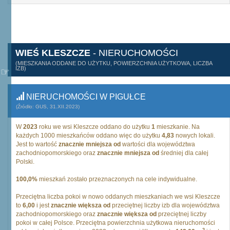
WIEŚ KLESZCZE
- NIERUCHOMOŚCI
(MIESZKANIA ODDANE DO UŻYTKU, POWIERZCHNIA UŻYTKOWA, LICZBA
IZB)
NIERUCHOMOŚCI W PIGUŁCE
(Źródło: GUS, 31.XII.2023)
W
2023
roku we wsi Kleszcze oddano do użytku
1
mieszkanie. Na
każdych 1000 mieszkańców oddano więc do użytku
4,83
nowych lokali.
Jest to wartość
znacznie mniejsza od
wartości dla województwa
zachodniopomorskiego oraz
znacznie mniejsza od
średniej dla całej
Polski.
100,0%
mieszkań zostało przeznaczonych na cele indywidualne.
Przeciętna liczba pokoi w nowo oddanych mieszkaniach we wsi Kleszcze
to
6,00
i jest
znacznie większa od
przeciętnej liczby izb dla województwa
zachodniopomorskiego oraz
znacznie większa od
przeciętnej liczby
pokoi w całej Polsce. Przeciętna powierzchnia użytkowa nieruchomości
2