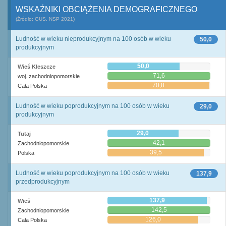
WSKAŹNIKI OBCIĄŻENIA DEMOGRAFICZNEGO
(Źródło: GUS, NSP 2021)
Ludność w wieku nieprodukcyjnym na 100 osób w wieku
50,0
produkcyjnym
50,0
Wieś Kleszcze
71,6
woj. zachodniopomorskie
70,8
Cała Polska
Ludność w wieku poprodukcyjnym na 100 osób w wieku
29,0
produkcyjnym
29,0
Tutaj
42,1
Zachodniopomorskie
39,5
Polska
Ludność w wieku poprodukcyjnym na 100 osób w wieku
137,9
przedprodukcyjnym
137,9
Wieś
142,5
Zachodniopomorskie
126,0
Cała Polska