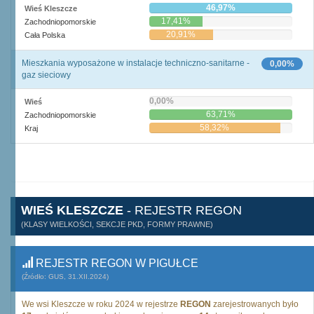
46,97%
Wieś Kleszcze
17,41%
Zachodniopomorskie
20,91%
Cała Polska
Mieszkania wyposażone w instalacje techniczno-sanitarne -
0,00%
gaz sieciowy
0,00%
Wieś
63,71%
Zachodniopomorskie
58,32%
Kraj
WIEŚ KLESZCZE
- REJESTR REGON
(KLASY WIELKOŚCI, SEKCJE PKD, FORMY PRAWNE)
REJESTR REGON W PIGUŁCE
(Źródło: GUS, 31.XII.2024)
We wsi Kleszcze w roku 2024 w rejestrze
REGON
zarejestrowanych było