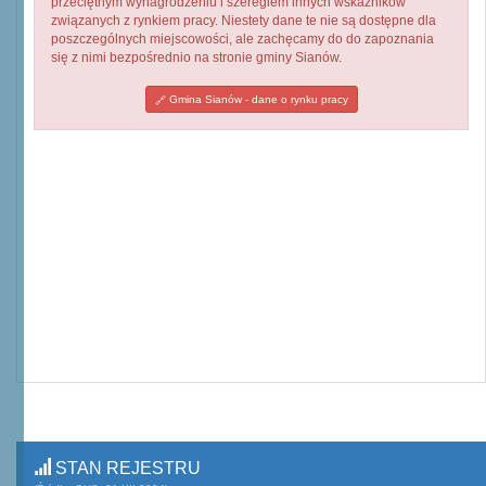
przeciętnym wynagrodzeniu i szeregiem innych wskaźników
związanych z rynkiem pracy. Niestety dane te nie są dostępne dla
poszczególnych miejscowości, ale zachęcamy do do zapoznania
się z nimi bezpośrednio na stronie gminy Sianów.
Gmina Sianów - dane o rynku pracy
STAN REJESTRU