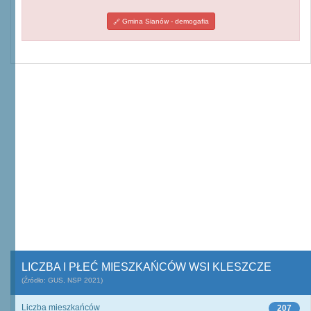
Gmina Sianów - demogafia
LICZBA I PŁEĆ MIESZKAŃCÓW WSI KLESZCZE
(Źródło: GUS, NSP 2021)
Liczba mieszkańców
207