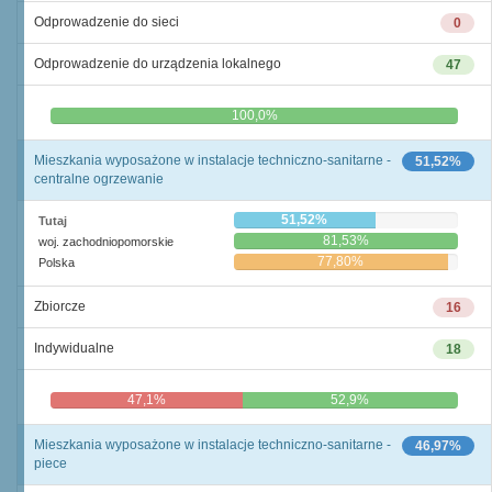
Odprowadzenie do sieci
0
Odprowadzenie do urządzenia lokalnego
47
0,0%
100,0%
Mieszkania wyposażone w instalacje techniczno-sanitarne -
51,52%
centralne ogrzewanie
51,52%
Tutaj
81,53%
woj. zachodniopomorskie
77,80%
Polska
Zbiorcze
16
Indywidualne
18
47,1%
52,9%
Mieszkania wyposażone w instalacje techniczno-sanitarne -
46,97%
piece