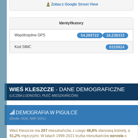
Zobacz Google Street View
Identyfikatory
Współrzędne GPS
54.269722
16.238333
Kod SIMC
0310924
WIEŚ KLESZCZE
- DANE DEMOGRAFICZNE
(LICZBA LUDNOŚCI, PŁEĆ MIESZKAŃCÓW)
DEMOGRAFIA W PIGUŁCE
(Źródło: GUS, NSP 2021)
Wieś Kleszcze ma
207
mieszkańców, z czego
48,8%
stanowią kobiety, a
51,2%
mężczyźni. W latach 1998-2021 liczba mieszkańców
wzrosła
o