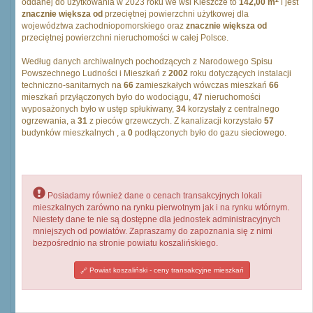
oddanej do użytkowania w 2023 roku we wsi Kleszcze to
142,00 m
i jest
znacznie większa od
przeciętnej powierzchni użytkowej dla
województwa zachodniopomorskiego oraz
znacznie większa od
przeciętnej powierzchni nieruchomości w całej Polsce.
Według danych archiwalnych pochodzących z Narodowego Spisu
Powszechnego Ludności i Mieszkań z
2002
roku dotyczących instalacji
techniczno-sanitarnych na
66
zamieszkałych wówczas mieszkań
66
mieszkań przyłączonych było do wodociągu,
47
nieruchomości
wyposażonych było w ustęp spłukiwany,
34
korzystały z centralnego
ogrzewania, a
31
z pieców grzewczych. Z kanalizacji korzystało
57
budynków mieszkalnych , a
0
podłączonych było do gazu sieciowego.
Posiadamy również dane o cenach transakcyjnych lokali
mieszkalnych zarówno na rynku pierwotnym jak i na rynku wtórnym.
Niestety dane te nie są dostępne dla jednostek administracyjnych
mniejszych od powiatów. Zapraszamy do zapoznania się z nimi
bezpośrednio na stronie powiatu koszalińskiego.
Powiat koszaliński - ceny transakcyjne mieszkań