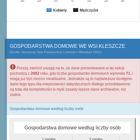
30
20
10
0
10
20
30
Kobiety
Mężczyźni
GOSPODARSTWA DOMOWE WE WSI KLESZCZE
(Źródło: Narodowy Spis Powszechny Ludności i Mieszkań 2002)
Proszę zwrócić uwagę na to, że dane prezentowane w tej sekcji
pochodzą z
2002
roku, gdy liczba gospodarstw domowych wynosiła
71
, i
mogą już być mocno nieaktualne. Jednakże są to najświeższe dostępne
dane tego typu dla miejscowości statystycznych dlatego przedstawione
są tutaj dla kompletności w myśl zasady lepsze dane archiwalne, niż
żadne.
Gospodarstwa domowe według liczby osób
Gospodarstwa domowe według liczby osób
1 osoba
2 osoby