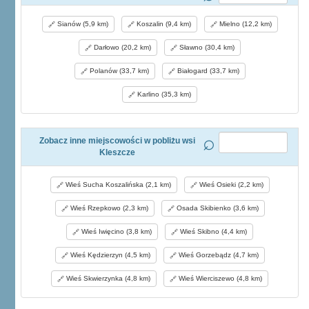
Sianów (5,9 km)
Koszalin (9,4 km)
Mielno (12,2 km)
Darłowo (20,2 km)
Sławno (30,4 km)
Polanów (33,7 km)
Białogard (33,7 km)
Karlino (35,3 km)
Zobacz inne miejscowości w pobliżu wsi
Kleszcze
Wieś Sucha Koszalińska (2,1 km)
Wieś Osieki (2,2 km)
Wieś Rzepkowo (2,3 km)
Osada Skibienko (3,6 km)
Wieś Iwięcino (3,8 km)
Wieś Skibno (4,4 km)
Wieś Kędzierzyn (4,5 km)
Wieś Gorzebądz (4,7 km)
Wieś Skwierzynka (4,8 km)
Wieś Wierciszewo (4,8 km)