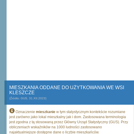
MIESZKANIA ODDANE DO UŻYTKOWANIA WE WSI
KLESZCZE
(Źródło: GUS, 31.XII.2023)
Oznaczenie
mieszkanie
w tym statystycznym kontekście rozumiane
jest zarówno jako lokal mieszkalny jak i dom. Zastosowana terminologia
jest zgodna z tą stosowaną przez Główny Urząd Statystyczny (GUS). Przy
obliczeniach wskaźników na 1000 ludności zastosowano
najaktualniejsze dostępne dane o liczbie mieszkańców.