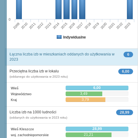
0
2015
2013
2014
2012
2011
2009
2010
2023
2022
2020
2021
2019
2018
2016
2017
Indywidualne
Łączna liczba izb w mieszkaniach oddanych do użytkowania w
6
2023
Przeciętna liczba izb w lokalu
6,00
(oddanego do użytkowania w 2023 roku)
6,00
Wieś
3,49
Województwo
3,79
Kraj
Liczba izb na 1000 ludności
28,99
(oddanych do użytkowania w 2023 roku)
28,99
Wieś Kleszcze
21,21
woj. zachodniopomorskie