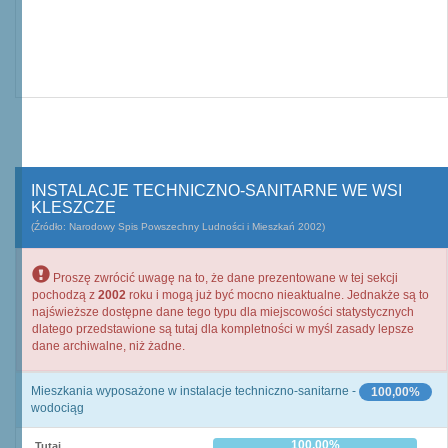
INSTALACJE TECHNICZNO-SANITARNE WE WSI
KLESZCZE
(Źródło: Narodowy Spis Powszechny Ludności i Mieszkań 2002)
Proszę zwrócić uwagę na to, że dane prezentowane w tej sekcji
pochodzą z
2002
roku i mogą już być mocno nieaktualne. Jednakże są to
najświeższe dostępne dane tego typu dla miejscowości statystycznych
dlatego przedstawione są tutaj dla kompletności w myśl zasady lepsze
dane archiwalne, niż żadne.
Mieszkania wyposażone w instalacje techniczno-sanitarne -
100,00%
wodociąg
100,00%
Tutaj