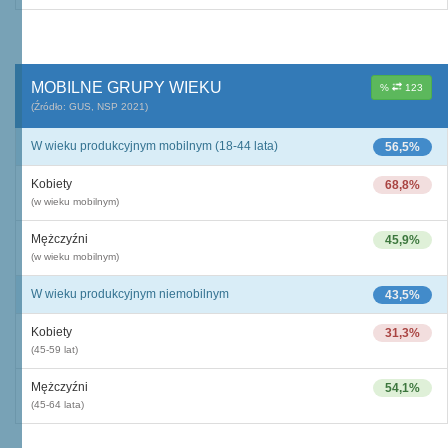
MOBILNE GRUPY WIEKU
%
123
(Źródło: GUS, NSP 2021)
W wieku produkcyjnym mobilnym (18-44 lata)
56,5%
Kobiety
68,8%
(w wieku mobilnym)
Mężczyźni
45,9%
(w wieku mobilnym)
W wieku produkcyjnym niemobilnym
43,5%
Kobiety
31,3%
(45-59 lat)
Mężczyźni
54,1%
(45-64 lata)