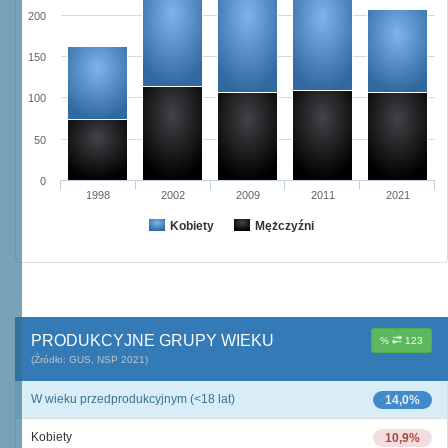
200
150
100
50
0
1998
2002
2009
2011
2021
Kobiety
Mężczyźni
PRODUKCYJNE GRUPY WIEKU
%
123
(Źródło: GUS, NSP 2021)
W wieku przedprodukcyjnym (<18 lat)
14,0%
Kobiety
10,9%