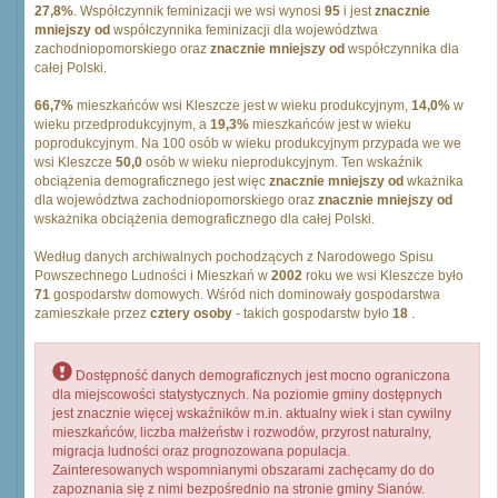
27,8%
. Współczynnik feminizacji we wsi wynosi
95
i jest
znacznie
mniejszy od
współczynnika feminizacji dla województwa
zachodniopomorskiego oraz
znacznie mniejszy od
współczynnika dla
całej Polski.
66,7%
mieszkańców wsi Kleszcze jest w wieku produkcyjnym,
14,0%
w
wieku przedprodukcyjnym, a
19,3%
mieszkańców jest w wieku
poprodukcyjnym. Na 100 osób w wieku produkcyjnym przypada we we
wsi Kleszcze
50,0
osób w wieku nieprodukcyjnym. Ten wskaźnik
obciążenia demograficznego jest więc
znacznie mniejszy od
wkażnika
dla województwa zachodniopomorskiego oraz
znacznie mniejszy od
wskażnika obciążenia demograficznego dla całej Polski.
Według danych archiwalnych pochodzących z Narodowego Spisu
Powszechnego Ludności i Mieszkań w
2002
roku we wsi Kleszcze było
71
gospodarstw domowych. Wśród nich dominowały gospodarstwa
zamieszkałe przez
cztery osoby
- takich gospodarstw było
18
.
Dostępność danych demograficznych jest mocno ograniczona
dla miejscowości statystycznych. Na poziomie gminy dostępnych
jest znacznie więcej wskaźników m.in. aktualny wiek i stan cywilny
mieszkańców, liczba małżeństw i rozwodów, przyrost naturalny,
migracja ludności oraz prognozowana populacja.
Zainteresowanych wspomnianymi obszarami zachęcamy do do
zapoznania się z nimi bezpośrednio na stronie gminy Sianów.