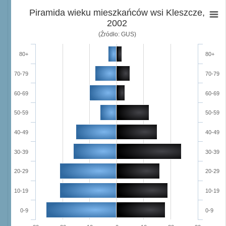
Piramida wieku mieszkańców wsi Kleszcze,
2002
(Źródło: GUS)
80+
80+
70-79
70-79
60-69
60-69
50-59
50-59
40-49
40-49
30-39
30-39
20-29
20-29
10-19
10-19
0-9
0-9