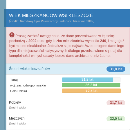
WIEK MIESZKAŃCÓW WSI KLESZCZE
(Źródło: Narodowy Spis Powszechny Ludności i Mieszkań 2002)
Proszę zwrócić uwagę na to, że dane prezentowane w tej sekcji
pochodzą z
2002
roku, gdy liczba mieszkańców wynosiła
240
, i mogą już
być mocno nieaktualne. Jednakże są to najświeższe dostępne dane tego
typu dla miejscowości statystycznych dlatego przedstawione są tutaj dla
kompletności w myśl zasady lepsze dane archiwalne, niż żadne.
Średni wiek mieszkańców
31,8 lat
31,8 lat
Tutaj
36,2 lat
woj. zachodniopomorskie
36,7 lat
Cała Polska
Kobiety
31,7 lat
(średni wiek)
Mężczyźni
32,0 lat
(średni wiek)