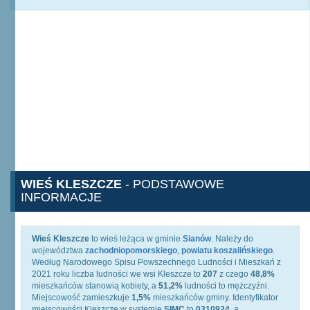
WIEŚ KLESZCZE
- PODSTAWOWE
INFORMACJE
Wieś Kleszcze
to wieś leżąca w gminie
Sianów
. Należy do
województwa
zachodniopomorskiego
,
powiatu koszalińskiego
.
Według Narodowego Spisu Powszechnego Ludności i Mieszkań z
2021 roku liczba ludności we wsi Kleszcze to
207
z czego
48,8%
mieszkańców stanowią kobiety, a
51,2%
ludności to mężczyźni.
Miejscowość zamieszkuje
1,5%
mieszkańców gminy. Identyfikator
miejscowości Kleszcze w systemie
SIMC
to
0310924
, a