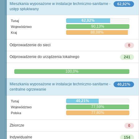
Mieszkania wyposażone w instalacje techniczno-sanitarne -
62,92%
ustęp spłukiwany
62,92%
Tutaj
90,13%
Województwo
88,08%
Kraj
Odprowadzenie do sieci
0
Odprowadzenie do urządzenia lokalnego
241
0,0%
100,0%
Mieszkania wyposażone w instalacje techniczno-sanitarne -
40,21%
centralne ogrzewanie
40,21%
Tutaj
77,59%
Województwo
77,80%
Polska
Zbiorcze
0
Indywidualne
154