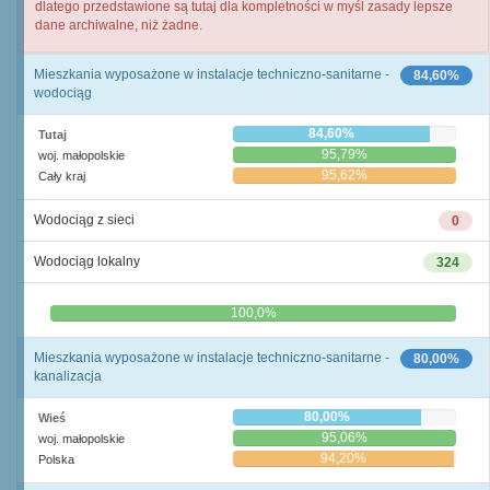
dlatego przedstawione są tutaj dla kompletności w myśl zasady lepsze
dane archiwalne, niż żadne.
Mieszkania wyposażone w instalacje techniczno-sanitarne -
84,60%
wodociąg
84,60%
Tutaj
95,79%
woj. małopolskie
95,62%
Cały kraj
Wodociąg z sieci
0
Wodociąg lokalny
324
0,0%
100,0%
Mieszkania wyposażone w instalacje techniczno-sanitarne -
80,00%
kanalizacja
80,00%
Wieś
95,06%
woj. małopolskie
94,20%
Polska