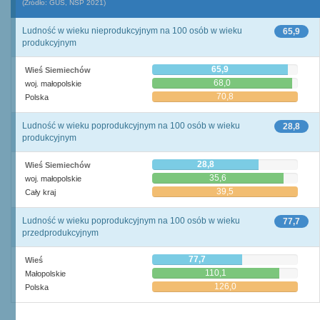
(Źródło: GUS, NSP 2021)
Ludność w wieku nieprodukcyjnym na 100 osób w wieku
65,9
produkcyjnym
65,9
Wieś Siemiechów
68,0
woj. małopolskie
70,8
Polska
Ludność w wieku poprodukcyjnym na 100 osób w wieku
28,8
produkcyjnym
28,8
Wieś Siemiechów
35,6
woj. małopolskie
39,5
Cały kraj
Ludność w wieku poprodukcyjnym na 100 osób w wieku
77,7
przedprodukcyjnym
77,7
Wieś
110,1
Małopolskie
126,0
Polska