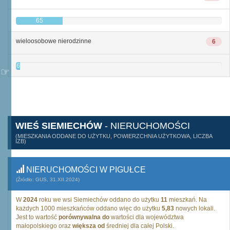
65
wieloosobowe nierodzinne
6
6
WIEŚ SIEMIECHÓW
- NIERUCHOMOŚCI
(MIESZKANIA ODDANE DO UŻYTKU, POWIERZCHNIA UŻYTKOWA, LICZBA
IZB)
NIERUCHOMOŚCI W PIGUŁCE
(Źródło: GUS, 31.XII.2024)
W
2024
roku we wsi Siemiechów oddano do użytku
11
mieszkań. Na
każdych 1000 mieszkańców oddano więc do użytku
5,83
nowych lokali.
Jest to wartość
porównywalna do
wartości dla województwa
małopolskiego oraz
większa od
średniej dla całej Polski.