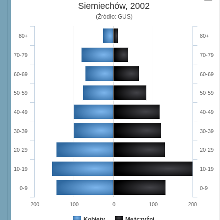
Siemiechów, 2002
(Źródło: GUS)
80+
80+
70-79
70-79
60-69
60-69
50-59
50-59
40-49
40-49
30-39
30-39
20-29
20-29
10-19
10-19
0-9
0-9
200
100
0
100
200
Kobiety
Mężczyźni