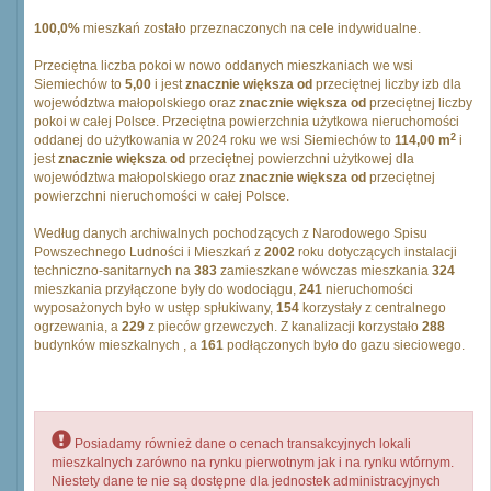
100,0%
mieszkań zostało przeznaczonych na cele indywidualne.
Przeciętna liczba pokoi w nowo oddanych mieszkaniach we wsi
Siemiechów to
5,00
i jest
znacznie większa od
przeciętnej liczby izb dla
województwa małopolskiego oraz
znacznie większa od
przeciętnej liczby
pokoi w całej Polsce. Przeciętna powierzchnia użytkowa nieruchomości
2
oddanej do użytkowania w 2024 roku we wsi Siemiechów to
114,00 m
i
jest
znacznie większa od
przeciętnej powierzchni użytkowej dla
województwa małopolskiego oraz
znacznie większa od
przeciętnej
powierzchni nieruchomości w całej Polsce.
Według danych archiwalnych pochodzących z Narodowego Spisu
Powszechnego Ludności i Mieszkań z
2002
roku dotyczących instalacji
techniczno-sanitarnych na
383
zamieszkane wówczas mieszkania
324
mieszkania przyłączone były do wodociągu,
241
nieruchomości
wyposażonych było w ustęp spłukiwany,
154
korzystały z centralnego
ogrzewania, a
229
z pieców grzewczych. Z kanalizacji korzystało
288
budynków mieszkalnych , a
161
podłączonych było do gazu sieciowego.
Posiadamy również dane o cenach transakcyjnych lokali
mieszkalnych zarówno na rynku pierwotnym jak i na rynku wtórnym.
Niestety dane te nie są dostępne dla jednostek administracyjnych