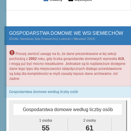
GOSPODARSTWA DOMOWE WE WSI SIEMIECHÓW
(Źródło: Narodowy Spis Powszechny Ludności i Mieszkań 2002)
Proszę zwrócić uwagę na to, że dane prezentowane w tej sekcji
pochodzą z
2002
roku, gdy liczba gospodarstw domowych wynosiła
419
,
i mogą już być mocno nieaktualne. Jednakże są to najświeższe dostępne
dane tego typu dla miejscowości statystycznych dlatego przedstawione
są tutaj dla kompletności w myśl zasady lepsze dane archiwalne, niż
żadne.
Gospodarstwa domowe według liczby osób
Gospodarstwa domowe według liczby osób
1 osoba
2 osoby
55
61