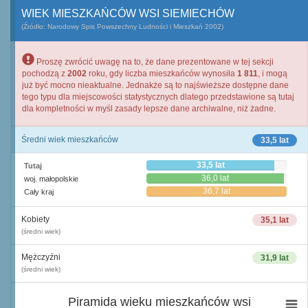
WIEK MIESZKAŃCÓW WSI SIEMIECHÓW
(Źródło: Narodowy Spis Powszechny Ludności i Mieszkań 2002)
Proszę zwrócić uwagę na to, że dane prezentowane w tej sekcji
pochodzą z
2002
roku, gdy liczba mieszkańców wynosiła
1 811
, i mogą
już być mocno nieaktualne. Jednakże są to najświeższe dostępne dane
tego typu dla miejscowości statystycznych dlatego przedstawione są tutaj
dla kompletności w myśl zasady lepsze dane archiwalne, niż żadne.
Średni wiek mieszkańców
33,5 lat
33,5 lat
Tutaj
36,0 lat
woj. małopolskie
36,7 lat
Cały kraj
Kobiety
35,1 lat
(średni wiek)
Mężczyźni
31,9 lat
(średni wiek)
Piramida wieku mieszkańców wsi