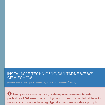
INSTALACJE TECHNICZNO-SANITARNE WE WSI
SIEMIECHÓW
(Źródło: Narodowy Spis Powszechny Ludności i Mieszkań 2002)
Proszę zwrócić uwagę na to, że dane prezentowane w tej sekcji
pochodzą z
2002
roku i mogą już być mocno nieaktualne. Jednakże są to
najświeższe dostępne dane tego typu dla miejscowości statystycznych