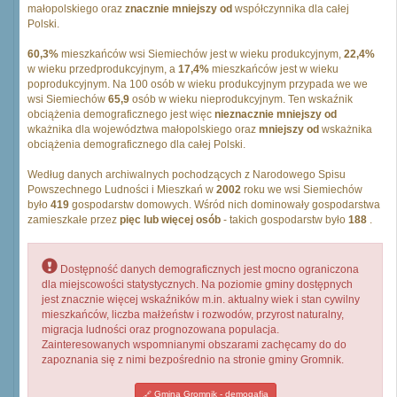
małopolskiego oraz
znacznie mniejszy od
współczynnika dla całej
Polski.
60,3%
mieszkańców wsi Siemiechów jest w wieku produkcyjnym,
22,4%
w wieku przedprodukcyjnym, a
17,4%
mieszkańców jest w wieku
poprodukcyjnym. Na 100 osób w wieku produkcyjnym przypada we we
wsi Siemiechów
65,9
osób w wieku nieprodukcyjnym. Ten wskaźnik
obciążenia demograficznego jest więc
nieznacznie mniejszy od
wkażnika dla województwa małopolskiego oraz
mniejszy od
wskażnika
obciążenia demograficznego dla całej Polski.
Według danych archiwalnych pochodzących z Narodowego Spisu
Powszechnego Ludności i Mieszkań w
2002
roku we wsi Siemiechów
było
419
gospodarstw domowych. Wśród nich dominowały gospodarstwa
zamieszkałe przez
pięc lub więcej osób
- takich gospodarstw było
188
.
Dostępność danych demograficznych jest mocno ograniczona
dla miejscowości statystycznych. Na poziomie gminy dostępnych
jest znacznie więcej wskaźników m.in. aktualny wiek i stan cywilny
mieszkańców, liczba małżeństw i rozwodów, przyrost naturalny,
migracja ludności oraz prognozowana populacja.
Zainteresowanych wspomnianymi obszarami zachęcamy do do
zapoznania się z nimi bezpośrednio na stronie gminy Gromnik.
Gmina Gromnik - demogafia