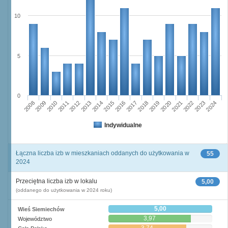
10
5
0
2023
2018
2008
2013
2020
2010
2015
2022
2012
2017
2024
2014
2019
2009
2016
2021
2011
Indywidualne
Łączna liczba izb w mieszkaniach oddanych do użytkowania w
55
2024
Przeciętna liczba izb w lokalu
5,00
(oddanego do użytkowania w 2024 roku)
5,00
Wieś Siemiechów
3,97
Województwo