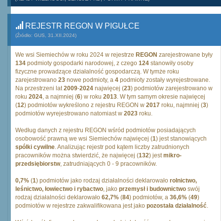
REJESTR REGON W PIGUŁCE
(Źródło: GUS, 31.XII.2024)
We wsi Siemiechów w roku 2024 w rejestrze
REGON
zarejestrowane były
134
podmioty gospodarki narodowej, z czego
124
stanowiły osoby
fizyczne prowadzące działalność gospodarczą. W tymże roku
zarejestrowano
23
nowe podmioty, a
4
podmioty zostały wyrejestrowane.
Na przestrzeni lat
2009
-
2024
najwięcej (
23
) podmiotów zarejestrowano w
roku
2024
, a najmniej (
6
) w roku
2013
. W tym samym okresie najwięcej
(
12
) podmiotów wykreślono z rejestru REGON w
2017
roku, najmniej (
3
)
podmiotów wyrejestrowano natomiast w
2023
roku.
Według danych z rejestru REGON wśród podmiotów posiadających
osobowość prawną we wsi Siemiechów najwięcej (
1
) jest stanowiących
spólki cywilne
. Analizując rejestr pod kątem liczby zatrudnionych
pracowników można stwierdzić, że najwięcej (
132
) jest
mikro-
przedsiębiorstw
, zatrudniających 0 - 9 pracowników.
0,7%
(
1
) podmiotów jako rodzaj działalności deklarowało
rolnictwo,
leśnictwo, łowiectwo i rybactwo
, jako
przemysł i budownictwo
swój
rodzaj działalności deklarowało
62,7%
(
84
) podmiotów, a
36,6%
(
49
)
podmiotów w rejestrze zakwalifikowana jest jako
pozostała działalność
.