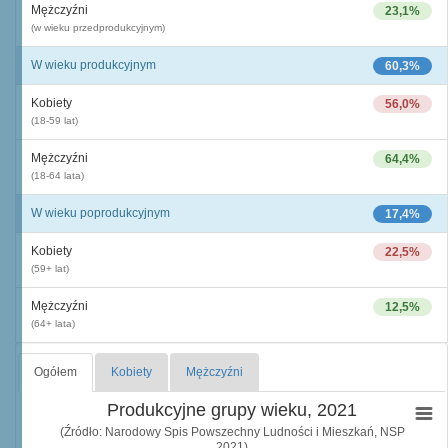
Mężczyźni
23,1%
(w wieku przedprodukcyjnym)
W wieku produkcyjnym
60,3%
Kobiety
56,0%
(18-59 lat)
Mężczyźni
64,4%
(18-64 lata)
W wieku poprodukcyjnym
17,4%
Kobiety
22,5%
(59+ lat)
Mężczyźni
12,5%
(64+ lata)
Ogółem
Kobiety
Mężczyźni
Produkcyjne grupy wieku, 2021
(Źródło: Narodowy Spis Powszechny Ludności i Mieszkań, NSP
2021)