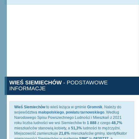
WIEŚ SIEMIECHÓW
- PODSTAWOWE
INFORMACJE
Wieś Siemiechów
to wieś leżąca w gminie
Gromnik
. Należy do
województwa
małopolskiego
,
powiatu tarnowskiego
. Według
Narodowego Spisu Powszechnego Ludności i Mieszkań z 2021
roku liczba ludności we wsi Siemiechów to
1 888
z czego
48,7%
mieszkańców stanowią kobiety, a
51,3%
ludności to mężczyźni.
Miejscowość zamieszkuje
21,6%
mieszkańców gminy. Identyfikator
miejscowości Siemiechów w systemie
SIMC
to
0820737
, a