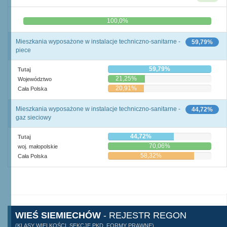
0,0%
100,0%
Mieszkania wyposażone w instalacje techniczno-sanitarne -
59,79%
piece
59,79%
Tutaj
21,25%
Województwo
20,91%
Cała Polska
Mieszkania wyposażone w instalacje techniczno-sanitarne -
44,72%
gaz sieciowy
44,72%
Tutaj
70,06%
woj. małopolskie
58,32%
Cała Polska
WIEŚ SIEMIECHÓW
- REJESTR REGON
(KLASY WIELKOŚCI, SEKCJE PKD, FORMY PRAWNE)