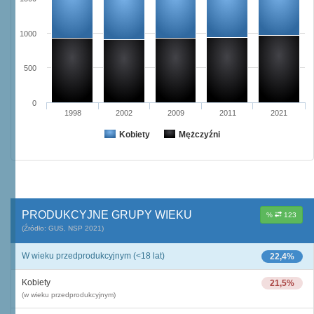
1000
500
0
1998
2002
2009
2011
2021
Kobiety
Mężczyźni
PRODUKCYJNE GRUPY WIEKU
%
123
(Źródło: GUS, NSP 2021)
W wieku przedprodukcyjnym (<18 lat)
22,4%
Kobiety
21,5%
(w wieku przedprodukcyjnym)