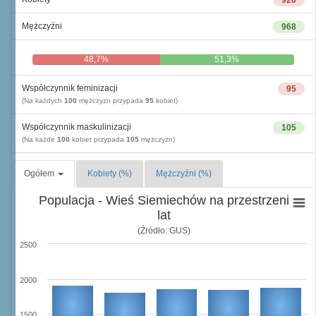
920
Mężczyźni
968
48,7%
51,3%
Współczynnik feminizacji
95
(Na każdych
100
mężczyzn przypada
95
kobiet)
Współczynnik maskulinizacji
105
(Na każde
100
kobiet przypada
105
mężczyzn)
Ogółem
Kobiety (%)
Mężczyźni (%)
Populacja - Wieś Siemiechów na przestrzeni
lat
(Źródło: GUS)
2500
2000
1500