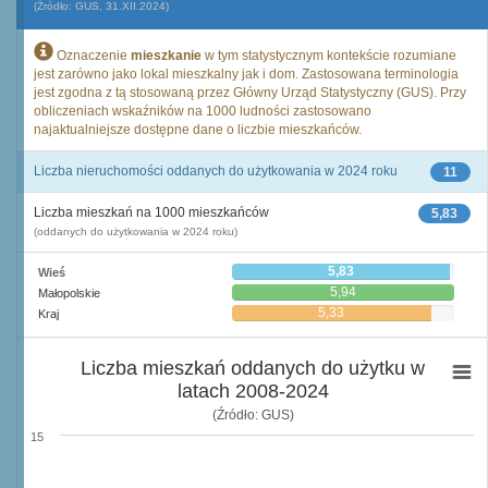
(Źródło: GUS, 31.XII.2024)
Oznaczenie
mieszkanie
w tym statystycznym kontekście rozumiane
jest zarówno jako lokal mieszkalny jak i dom. Zastosowana terminologia
jest zgodna z tą stosowaną przez Główny Urząd Statystyczny (GUS). Przy
obliczeniach wskaźników na 1000 ludności zastosowano
najaktualniejsze dostępne dane o liczbie mieszkańców.
Liczba nieruchomości oddanych do użytkowania w 2024 roku
11
Liczba mieszkań na 1000 mieszkańców
5,83
(oddanych do użytkowania w 2024 roku)
5,83
Wieś
5,94
Małopolskie
5,33
Kraj
Liczba mieszkań oddanych do użytku w
latach 2008-2024
(Źródło: GUS)
15