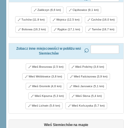
Zakliczyn (6,6 km)
Ciężkowice (9,1 km)
Tuchów (11,9 km)
Wojnicz (12,5 km)
Czchów (16,0 km)
Bobowa (16,3 km)
Ryglice (17,1 km)
Tarnów (18,7 km)
Zobacz inne miejscowości w pobliżu wsi
Siemiechów
Wieś Brzozowa (2,5 km)
Wieś Polichty (3,6 km)
Wieś Wróblowice (3,8 km)
Wieś Faściszowa (3,9 km)
Wieś Gromnik (4,6 km)
Wieś Janowice (5,1 km)
Wieś Kipszna (5,3 km)
Wieś Słona (5,4 km)
Wieś Lichwin (5,6 km)
Wieś Kończyska (5,7 km)
Wieś Siemiechów na mapie