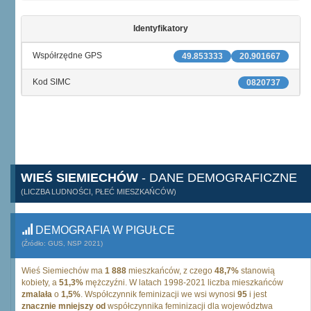
Identyfikatory
Współrzędne GPS
49.853333
20.901667
Kod SIMC
0820737
WIEŚ SIEMIECHÓW
- DANE DEMOGRAFICZNE
(LICZBA LUDNOŚCI, PŁEĆ MIESZKAŃCÓW)
DEMOGRAFIA W PIGUŁCE
(Źródło: GUS, NSP 2021)
Wieś Siemiechów ma
1 888
mieszkańców, z czego
48,7%
stanowią
kobiety, a
51,3%
mężczyźni. W latach 1998-2021 liczba mieszkańców
zmalała
o
1,5%
. Współczynnik feminizacji we wsi wynosi
95
i jest
znacznie mniejszy od
współczynnika feminizacji dla województwa