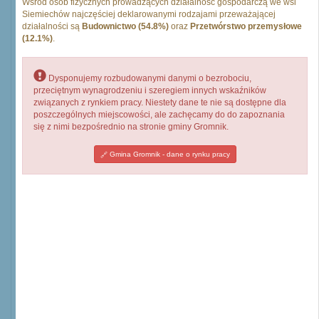
Wśród osób fizycznych prowadzących działalność gospodarczą we wsi
Siemiechów najczęściej deklarowanymi rodzajami przeważającej
działalności są
Budownictwo (54.8%)
oraz
Przetwórstwo przemysłowe
(12.1%)
.
Dysponujemy rozbudowanymi danymi o bezrobociu,
przeciętnym wynagrodzeniu i szeregiem innych wskaźników
związanych z rynkiem pracy. Niestety dane te nie są dostępne dla
poszczególnych miejscowości, ale zachęcamy do do zapoznania
się z nimi bezpośrednio na stronie gminy Gromnik.
Gmina Gromnik - dane o rynku pracy