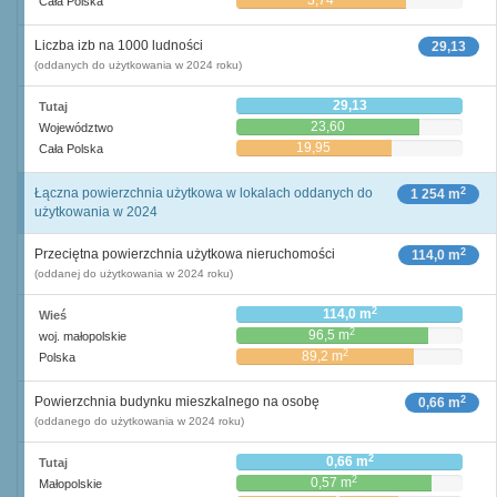
3,74
Cała Polska
Liczba izb na 1000 ludności
29,13
(oddanych do użytkowania w 2024 roku)
29,13
Tutaj
23,60
Województwo
19,95
Cała Polska
2
Łączna powierzchnia użytkowa w lokalach oddanych do
1 254 m
użytkowania w 2024
2
Przeciętna powierzchnia użytkowa nieruchomości
114,0 m
(oddanej do użytkowania w 2024 roku)
2
114,0 m
Wieś
2
96,5 m
woj. małopolskie
2
89,2 m
Polska
2
Powierzchnia budynku mieszkalnego na osobę
0,66 m
(oddanego do użytkowania w 2024 roku)
2
0,66 m
Tutaj
2
0,57 m
Małopolskie