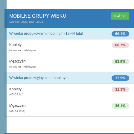
MOBILNE GRUPY WIEKU
%
123
(Źródło: GUS, NSP 2021)
W wieku produkcyjnym mobilnym (18-44 lata)
66,1%
Kobiety
68,7%
(w wieku mobilnym)
Mężczyźni
63,9%
(w wieku mobilnym)
W wieku produkcyjnym niemobilnym
33,9%
Kobiety
31,3%
(45-59 lat)
Mężczyźni
36,1%
(45-64 lata)