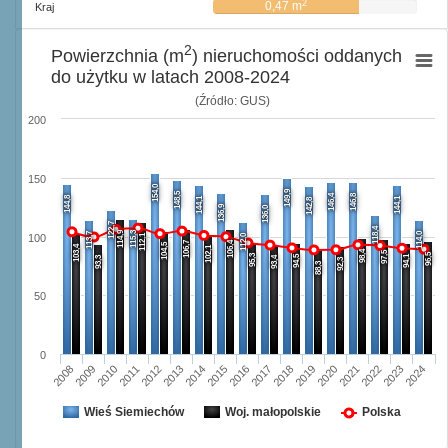
2
0,47 m
Kraj
2
Powierzchnia (m
) nieruchomości oddanych
do użytku w latach 2008-2024
(Źródło: GUS)
200
150
154,0
149,9
148,5
146,4
146,8
144,8
144,1
144,1
142,8
136,9
136,0
122,7
118,4
114,9
115,3
113,7
114,0
112,1
112,0
100
106,7
106,4
104,5
103,4
102,1
98,4
97,5
96,5
95,3
94,5
94,1
93,3
93,4
92,3
88,3
50
0
2008
2009
2010
2011
2012
2013
2014
2015
2016
2017
2018
2019
2020
2021
2022
2023
2024
Wieś Siemiechów
Woj. małopolskie
Polska