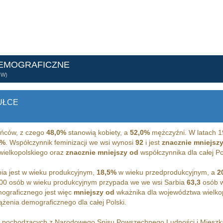
DEMOGRAFICZNE
ÓW)
UŁCE
ńców, z czego
48,0%
stanowią kobiety, a
52,0%
mężczyźni. W latach 1
4%
. Współczynnik feminizacji we wsi wynosi
92
i jest
znacznie mniejsz
wielkopolskiego oraz
znacznie mniejszy od
współczynnika dla całej Po
ia jest w wieku produkcyjnym,
18,5%
w wieku przedprodukcyjnym, a
2
00 osób w wieku produkcyjnym przypada we we wsi Sarbia
63,3
osób w
ograficznego jest więc
mniejszy od
wkażnika dla województwa wielko
żenia demograficznego dla całej Polski.
h pochodzących z Narodowego Spisu Powszechnego Ludności i Miesz