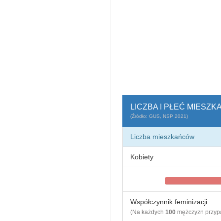
LICZBA I PŁEĆ MIESZ
(Źródło: GUS, NSP 2021)
Liczba mieszkańców
Kobiety
Współczynnik feminizacji
(Na każdych
100
mężczyzn przy