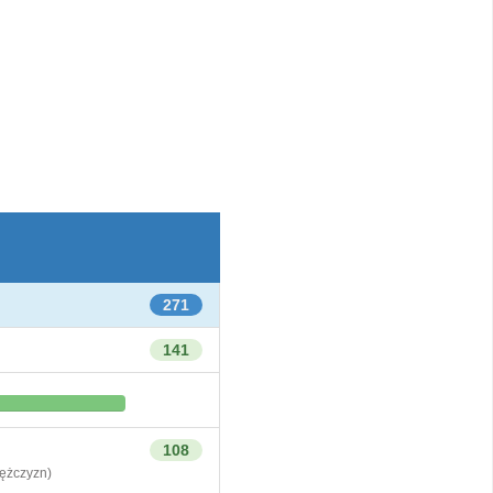
271
141
108
żczyzn)