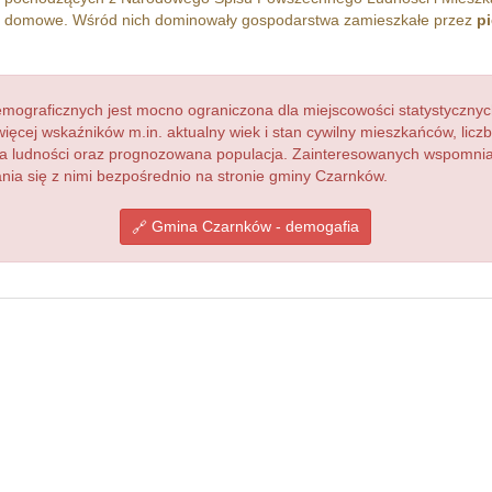
 domowe. Wśród nich dominowały gospodarstwa zamieszkałe przez
pi
ograficznych jest mocno ograniczona dla miejscowości statystycznyc
więcej wskaźników m.in. aktualny wiek i stan cywilny mieszkańców, lic
acja ludności oraz prognozowana populacja. Zainteresowanych wspomn
ia się z nimi bezpośrednio na stronie gminy Czarnków.
Gmina Czarnków - demogafia