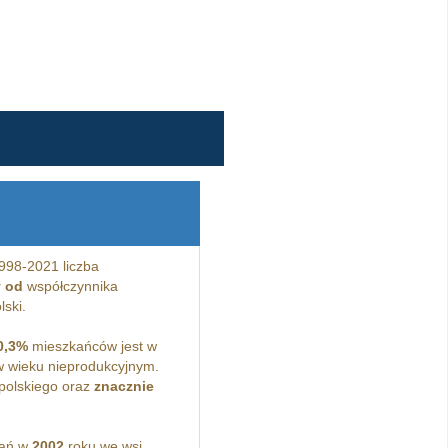
998-2021 liczba
y od
współczynnika
lski.
0,3%
mieszkańców jest w
 wieku nieprodukcyjnym.
polskiego oraz
znacznie
kań w
2002
roku we wsi