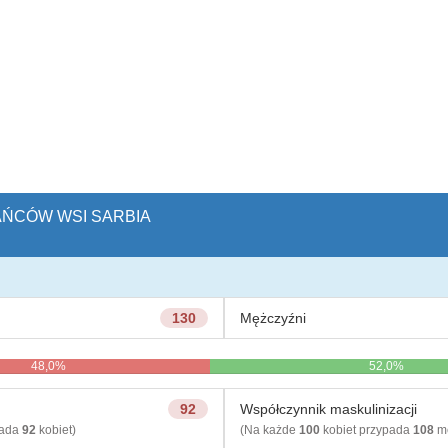
KAŃCÓW WSI SARBIA
130
Mężczyźni
48,0%
52,0%
92
Współczynnik maskulinizacji
pada
92
kobiet)
(Na każde
100
kobiet przypada
108
mę