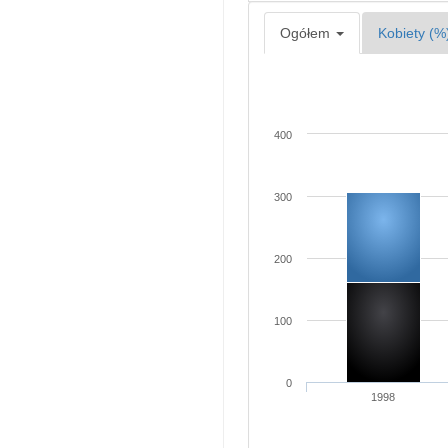
Ogółem
Kobiety (%
400
300
200
100
0
1998