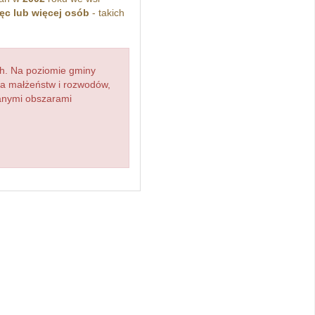
ęc lub więcej osób
- takich
h. Na poziomie gminy
zba małżeństw i rozwodów,
ianymi obszarami