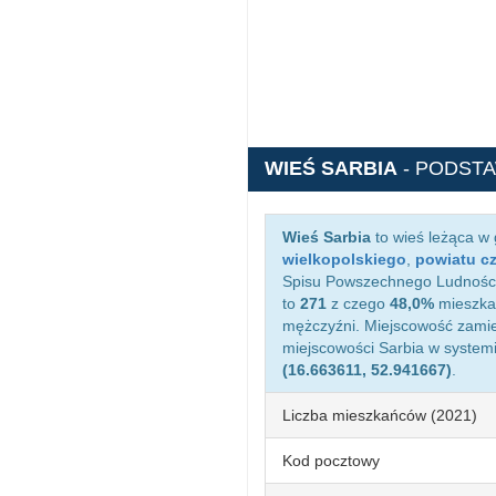
WIEŚ SARBIA
- PODST
Wieś Sarbia
to wieś leżąca w
wielkopolskiego
,
powiatu c
Spisu Powszechnego Ludności 
to
271
z czego
48,0%
mieszkań
mężczyźni. Miejscowość zami
miejscowości Sarbia w system
(16.663611, 52.941667)
.
Liczba mieszkańców (2021)
Kod pocztowy