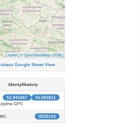
Leaflet
|
© OpenStreetMap (ODBL)
Zobacz Google Street View
Identyfikatory
52.941667
16.663611
rzędne GPS
IMC
0525145