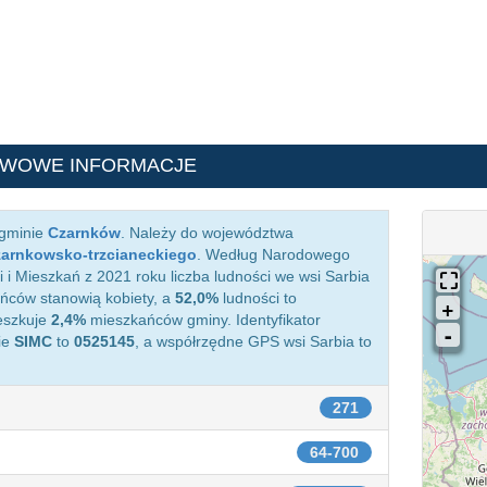
AWOWE INFORMACJE
 gminie
Czarnków
. Należy do województwa
zarnkowsko-trzcianeckiego
. Według Narodowego
i Mieszkań z 2021 roku liczba ludności we wsi Sarbia
ców stanowią kobiety, a
52,0%
ludności to
eszkuje
2,4%
mieszkańców gminy. Identyfikator
ie
SIMC
to
0525145
, a współrzędne GPS wsi Sarbia to
271
64-700