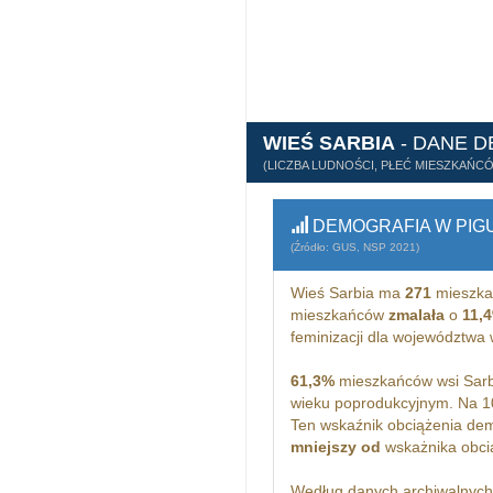
WIEŚ SARBIA
- DANE 
(LICZBA LUDNOŚCI, PŁEĆ MIESZKAŃC
DEMOGRAFIA W PIG
(Źródło: GUS, NSP 2021)
Wieś Sarbia ma
271
mieszka
mieszkańców
zmalała
o
11,
feminizacji dla województwa 
61,3%
mieszkańców wsi Sarb
wieku poprodukcyjnym. Na 1
Ten wskaźnik obciążenia dem
mniejszy od
wskażnika obcią
Według danych archiwalnyc