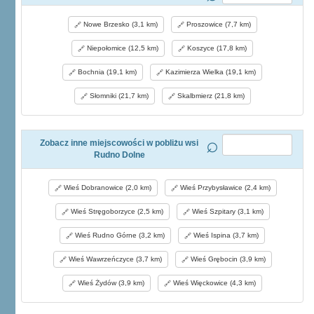
Nowe Brzesko (3,1 km)
Proszowice (7,7 km)
Niepołomice (12,5 km)
Koszyce (17,8 km)
Bochnia (19,1 km)
Kazimierza Wielka (19,1 km)
Słomniki (21,7 km)
Skalbmierz (21,8 km)
Zobacz inne miejscowości w pobliżu wsi
Rudno Dolne
Wieś Dobranowice (2,0 km)
Wieś Przybysławice (2,4 km)
Wieś Stręgoborzyce (2,5 km)
Wieś Szpitary (3,1 km)
Wieś Rudno Górne (3,2 km)
Wieś Ispina (3,7 km)
Wieś Wawrzeńczyce (3,7 km)
Wieś Grębocin (3,9 km)
Wieś Żydów (3,9 km)
Wieś Więckowice (4,3 km)