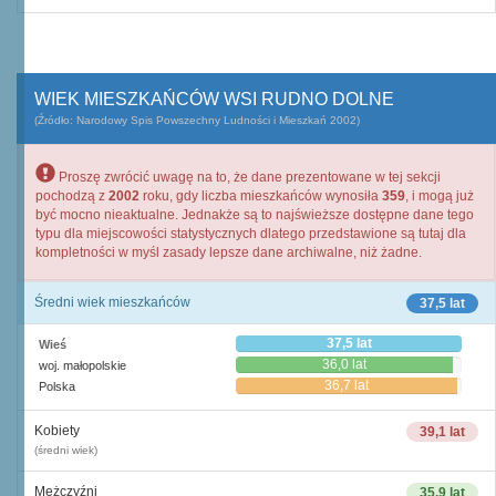
WIEK MIESZKAŃCÓW WSI RUDNO DOLNE
(Źródło: Narodowy Spis Powszechny Ludności i Mieszkań 2002)
Proszę zwrócić uwagę na to, że dane prezentowane w tej sekcji
pochodzą z
2002
roku, gdy liczba mieszkańców wynosiła
359
, i mogą już
być mocno nieaktualne. Jednakże są to najświeższe dostępne dane tego
typu dla miejscowości statystycznych dlatego przedstawione są tutaj dla
kompletności w myśl zasady lepsze dane archiwalne, niż żadne.
Średni wiek mieszkańców
37,5 lat
37,5 lat
Wieś
36,0 lat
woj. małopolskie
36,7 lat
Polska
Kobiety
39,1 lat
(średni wiek)
Mężczyźni
35,9 lat