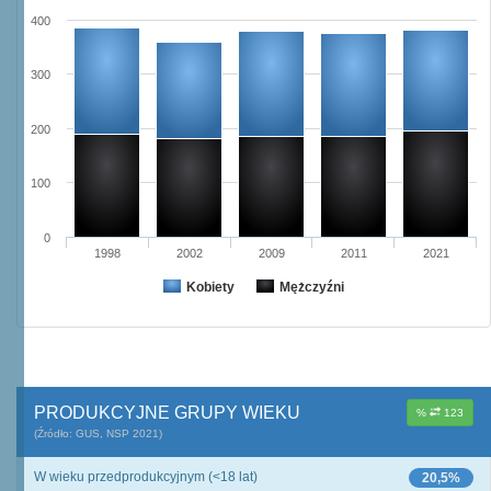
400
300
200
100
0
1998
2002
2009
2011
2021
Kobiety
Mężczyźni
PRODUKCYJNE GRUPY WIEKU
%
123
(Źródło: GUS, NSP 2021)
W wieku przedprodukcyjnym (<18 lat)
20,5%