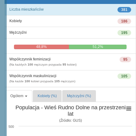
Liczba mieszkańców
381
Kobiety
186
Mężczyźni
195
48,8%
51,2%
Współczynnik feminizacji
95
(Na każdych
100
mężczyzn przypada
95
kobiet)
Współczynnik maskulinizacji
105
(Na każde
100
kobiet przypada
105
mężczyzn)
Ogółem
Kobiety (%)
Mężczyźni (%)
Populacja - Wieś Rudno Dolne na przestrzeni
lat
(Źródło: GUS)
500