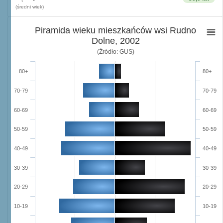
(średni wiek)
Piramida wieku mieszkańców wsi Rudno
Dolne, 2002
(Źródło: GUS)
80+
80+
70-79
70-79
60-69
60-69
50-59
50-59
40-49
40-49
30-39
30-39
20-29
20-29
10-19
10-19