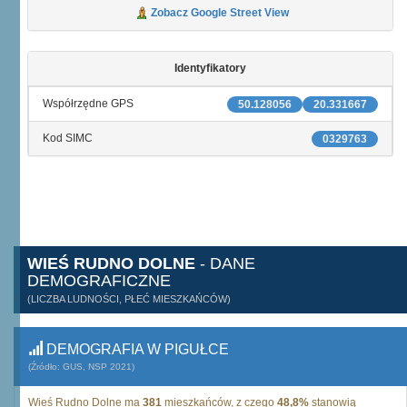
Zobacz Google Street View
Identyfikatory
Współrzędne GPS
50.128056
20.331667
Kod SIMC
0329763
WIEŚ RUDNO DOLNE
- DANE
DEMOGRAFICZNE
(LICZBA LUDNOŚCI, PŁEĆ MIESZKAŃCÓW)
DEMOGRAFIA W PIGUŁCE
(Źródło: GUS, NSP 2021)
Wieś Rudno Dolne ma
381
mieszkańców, z czego
48,8%
stanowią