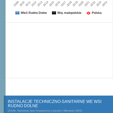
2009
2010
2011
2012
2013
2014
2015
2016
2017
2018
2019
2020
2021
2022
2023
2024
Wieś Rudno Dolne
Woj. małopolskie
Polska
INSTALACJE TECHNICZNO-SANITARNE WE WSI
RUDNO DOLNE
(Źródło: Narodowy Spis Powszechny Ludności i Mieszkań 2002)