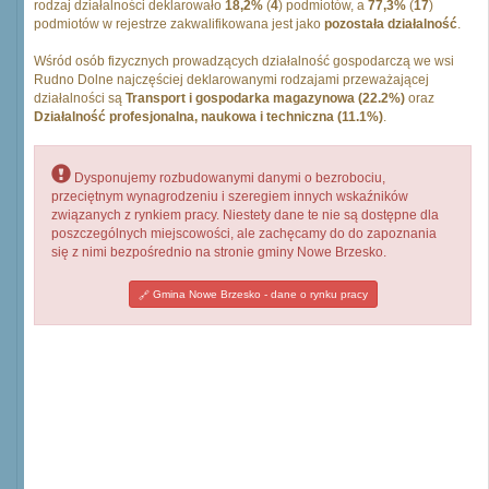
rodzaj działalności deklarowało
18,2%
(
4
) podmiotów, a
77,3%
(
17
)
podmiotów w rejestrze zakwalifikowana jest jako
pozostała działalność
.
Wśród osób fizycznych prowadzących działalność gospodarczą we wsi
Rudno Dolne najczęściej deklarowanymi rodzajami przeważającej
działalności są
Transport i gospodarka magazynowa (22.2%)
oraz
Działalność profesjonalna, naukowa i techniczna (11.1%)
.
Dysponujemy rozbudowanymi danymi o bezrobociu,
przeciętnym wynagrodzeniu i szeregiem innych wskaźników
związanych z rynkiem pracy. Niestety dane te nie są dostępne dla
poszczególnych miejscowości, ale zachęcamy do do zapoznania
się z nimi bezpośrednio na stronie gminy Nowe Brzesko.
Gmina Nowe Brzesko - dane o rynku pracy