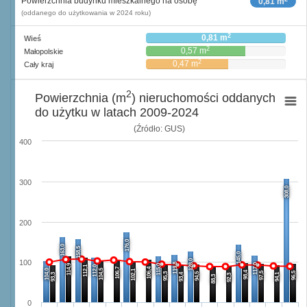
Powierzchnia budynku mieszkalnego na osobę
0,81 m
(oddanego do użytkowania w 2024 roku)
2
0,81 m
Wieś
2
0,57 m
Małopolskie
2
0,47 m
Cały kraj
2
Powierzchnia (m
) nieruchomości oddanych
do użytku w latach 2009-2024
(Źródło: GUS)
400
300
308,0
200
176,0
163,0
158,5
145,0
128,0
100
119,8
117,0
114,9
115,0
112,1
112,0
106,7
106,4
104,0
104,5
102,1
98,4
97,5
96,5
95,3
94,5
93,3
93,4
94,1
92,3
88,3
0