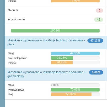
77,80%
Polska
Zbiorcze
0
Indywidualne
46
0,0%
100,0%
Mieszkania wyposażone w instalacje techniczno-sanitarne -
47,13%
piece
47,13%
Wieś
21,25%
woj. małopolskie
20,91%
Polska
Mieszkania wyposażone w instalacje techniczno-sanitarne -
0,00%
gaz sieciowy
0,00%
Wieś
70,06%
Województwo
58,32%
Kraj