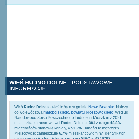
WIEŚ RUDNO DOLNE
- PODSTAWOWE
INFORMACJE
Wieś Rudno Dolne
to wieś leżąca w gminie
Nowe Brzesko
. Należy
do województwa
małopolskiego
,
powiatu proszowickiego
. Według
Narodowego Spisu Powszechnego Ludności i Mieszkań z 2021
roku liczba ludności we wsi Rudno Dolne to
381
z czego
48,8%
mieszkańców stanowią kobiety, a
51,2%
ludności to mężczyźni.
Miejscowość zamieszkuje
6,7%
mieszkańców gminy. Identyfikator
miejscowości Rudno Dolne w systemie
SIMC
to
0329763
, a