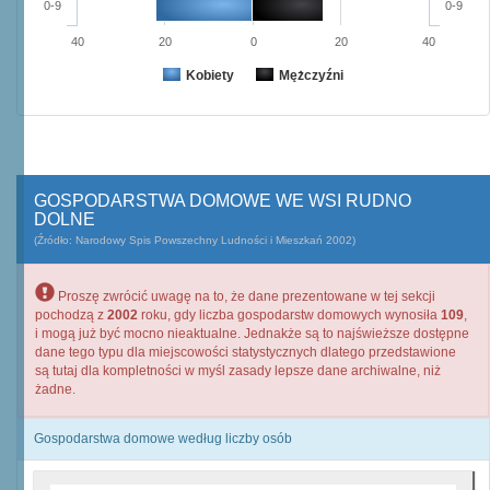
0-9
0-9
40
20
0
20
40
Kobiety
Mężczyźni
GOSPODARSTWA DOMOWE WE WSI RUDNO
DOLNE
(Źródło: Narodowy Spis Powszechny Ludności i Mieszkań 2002)
Proszę zwrócić uwagę na to, że dane prezentowane w tej sekcji
pochodzą z
2002
roku, gdy liczba gospodarstw domowych wynosiła
109
,
i mogą już być mocno nieaktualne. Jednakże są to najświeższe dostępne
dane tego typu dla miejscowości statystycznych dlatego przedstawione
są tutaj dla kompletności w myśl zasady lepsze dane archiwalne, niż
żadne.
Gospodarstwa domowe według liczby osób