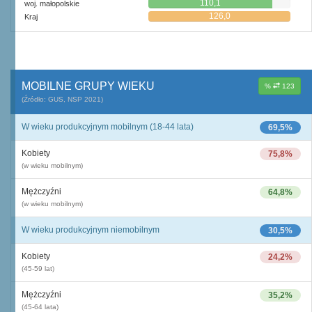
110,1
woj. małopolskie
126,0
Kraj
MOBILNE GRUPY WIEKU
%
123
(Źródło: GUS, NSP 2021)
W wieku produkcyjnym mobilnym (18-44 lata)
69,5%
Kobiety
75,8%
(w wieku mobilnym)
Mężczyźni
64,8%
(w wieku mobilnym)
W wieku produkcyjnym niemobilnym
30,5%
Kobiety
24,2%
(45-59 lat)
Mężczyźni
35,2%
(45-64 lata)