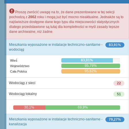
Proszę zwrócić uwagę na to, że dane prezentowane w tej sekcji
pochodzą z
2002
roku i mogą już być mocno nieaktualne. Jednakże są to
najświeższe dostępne dane tego typu dla miejscowości statystycznych
dlatego przedstawione są tutaj dla kompletności w myśl zasady lepsze
dane archiwalne, niż żadne.
Mieszkania wyposażone w instalacje techniczno-sanitarne -
83,91%
wodociąg
83,91%
Wieś
95,79%
Województwo
95,62%
Cała Polska
Wodociąg z sieci
22
Wodociąg lokalny
51
30,1%
69,9%
Mieszkania wyposażone w instalacje techniczno-sanitarne -
79,27%
kanalizacja