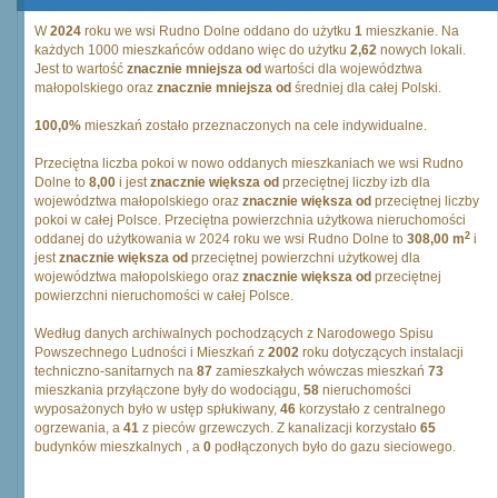
W
2024
roku we wsi Rudno Dolne oddano do użytku
1
mieszkanie. Na
każdych 1000 mieszkańców oddano więc do użytku
2,62
nowych lokali.
Jest to wartość
znacznie mniejsza od
wartości dla województwa
małopolskiego oraz
znacznie mniejsza od
średniej dla całej Polski.
100,0%
mieszkań zostało przeznaczonych na cele indywidualne.
Przeciętna liczba pokoi w nowo oddanych mieszkaniach we wsi Rudno
Dolne to
8,00
i jest
znacznie większa od
przeciętnej liczby izb dla
województwa małopolskiego oraz
znacznie większa od
przeciętnej liczby
pokoi w całej Polsce. Przeciętna powierzchnia użytkowa nieruchomości
2
oddanej do użytkowania w 2024 roku we wsi Rudno Dolne to
308,00 m
i
jest
znacznie większa od
przeciętnej powierzchni użytkowej dla
województwa małopolskiego oraz
znacznie większa od
przeciętnej
powierzchni nieruchomości w całej Polsce.
Według danych archiwalnych pochodzących z Narodowego Spisu
Powszechnego Ludności i Mieszkań z
2002
roku dotyczących instalacji
techniczno-sanitarnych na
87
zamieszkałych wówczas mieszkań
73
mieszkania przyłączone były do wodociągu,
58
nieruchomości
wyposażonych było w ustęp spłukiwany,
46
korzystało z centralnego
ogrzewania, a
41
z pieców grzewczych. Z kanalizacji korzystało
65
budynków mieszkalnych , a
0
podłączonych było do gazu sieciowego.