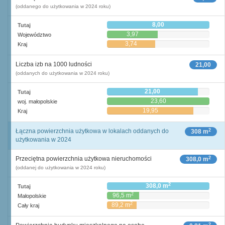
(oddanego do użytkowania w 2024 roku)
8,00
Tutaj
3,97
Województwo
3,74
Kraj
Liczba izb na 1000 ludności
21,00
(oddanych do użytkowania w 2024 roku)
21,00
Tutaj
23,60
woj. małopolskie
19,95
Kraj
2
Łączna powierzchnia użytkowa w lokalach oddanych do
308 m
użytkowania w 2024
2
Przeciętna powierzchnia użytkowa nieruchomości
308,0 m
(oddanej do użytkowania w 2024 roku)
2
308,0 m
Tutaj
2
96,5 m
Małopolskie
2
89,2 m
Cały kraj
2