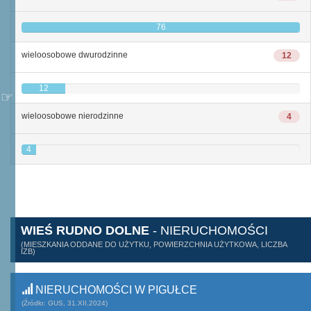
76
wieloosobowe dwurodzinne
12
12
wieloosobowe nierodzinne
4
4
WIEŚ RUDNO DOLNE
- NIERUCHOMOŚCI
(MIESZKANIA ODDANE DO UŻYTKU, POWIERZCHNIA UŻYTKOWA, LICZBA
IZB)
NIERUCHOMOŚCI W PIGUŁCE
(Źródło: GUS, 31.XII.2024)