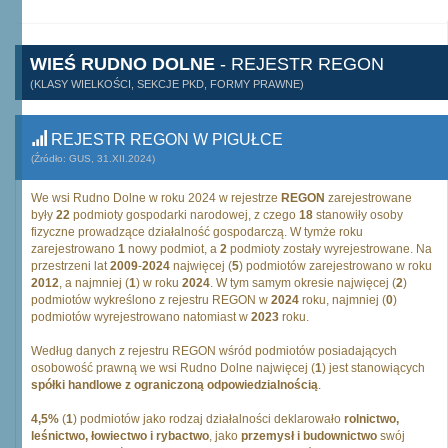
WIEŚ RUDNO DOLNE
- REJESTR REGON
(KLASY WIELKOŚCI, SEKCJE PKD, FORMY PRAWNE)
REJESTR REGON W PIGUŁCE
(Źródło: GUS, 31.XII.2024)
We wsi Rudno Dolne w roku 2024 w rejestrze
REGON
zarejestrowane
były
22
podmioty gospodarki narodowej, z czego
18
stanowiły osoby
fizyczne prowadzące działalność gospodarczą. W tymże roku
zarejestrowano
1
nowy podmiot, a
2
podmioty zostały wyrejestrowane. Na
przestrzeni lat
2009
-
2024
najwięcej (
5
) podmiotów zarejestrowano w roku
2012
, a najmniej (
1
) w roku
2024
. W tym samym okresie najwięcej (
2
)
podmiotów wykreślono z rejestru REGON w
2024
roku, najmniej (
0
)
podmiotów wyrejestrowano natomiast w
2023
roku.
Według danych z rejestru REGON wśród podmiotów posiadających
osobowość prawną we wsi Rudno Dolne najwięcej (
1
) jest stanowiących
spółki handlowe z ograniczoną odpowiedzialnością
.
4,5%
(
1
) podmiotów jako rodzaj działalności deklarowało
rolnictwo,
leśnictwo, łowiectwo i rybactwo
, jako
przemysł i budownictwo
swój