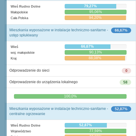
79,27%
Wieś Rudno Dolne
95,06%
Małopolskie
94,20%
Cała Polska
Mieszkania wyposażone w instalacje techniczno-sanitarne -
66,67%
ustęp spłukiwany
66,67%
Wieś
90,13%
woj. małopolskie
88,08%
Kraj
Odprowadzenie do sieci
0
Odprowadzenie do urządzenia lokalnego
58
0,0%
100,0%
Mieszkania wyposażone w instalacje techniczno-sanitarne -
52,87%
centralne ogrzewanie
52,87%
Wieś Rudno Dolne
77,59%
Województwo