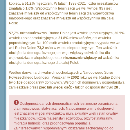
kobiety, a
51,2%
mężczyźni. W latach 1998-2021 liczba mieszkańców
zmalała
o
1,0%
. Współczynnik feminizacji we wsi wynosi
95
i jest
znacznie mniejszy od
współczynnika feminizacji dla województwa
małopolskiego oraz
znacznie mniejszy od
współczynnika dla całej
Polski.
57,7%
mieszkańców wsi Rudno Dolne jest w wieku produkcyjnym,
20,5%
w wieku przedprodukcyjnym, a
21,8%
mieszkańców jest w wieku
poprodukcyjnym. Na 100 osób w wieku produkcyjnym przypada we we
wsi Rudno Dolne
73,2
osób w wieku nieprodukcyjnym. Ten wskaźnik
obciążenia demograficznego jest więc
większy od
wkażnika dla
województwa małopolskiego oraz
nieznacznie większy od
wskażnika
obciążenia demograficznego dla całej Polski.
Według danych archiwalnych pochodzących z Narodowego Spisu
Powszechnego Ludności i Mieszkań w
2002
roku we wsi Rudno Dolne
było
109
gospodarstw domowych. Wśród nich dominowały gospodarstwa
zamieszkałe przez
pięc lub więcej osób
- takich gospodarstw było
28
.
Dostępność danych demograficznych jest mocno ograniczona
dla miejscowości statystycznych. Na poziomie gminy dostępnych
jest znacznie więcej wskaźników m.in. aktualny wiek i stan cywilny
mieszkańców, liczba małżeństw i rozwodów, przyrost naturalny,
migracja ludności oraz prognozowana populacja.
Zainteresowanych wspomnianymi obszarami zachęcamy do do