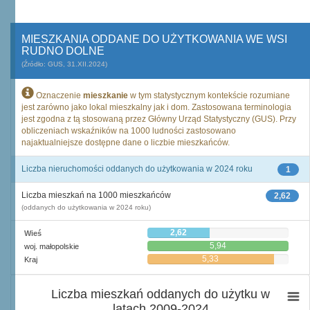
MIESZKANIA ODDANE DO UŻYTKOWANIA WE WSI
RUDNO DOLNE
(Źródło: GUS, 31.XII.2024)
Oznaczenie
mieszkanie
w tym statystycznym kontekście rozumiane
jest zarówno jako lokal mieszkalny jak i dom. Zastosowana terminologia
jest zgodna z tą stosowaną przez Główny Urząd Statystyczny (GUS). Przy
obliczeniach wskaźników na 1000 ludności zastosowano
najaktualniejsze dostępne dane o liczbie mieszkańców.
Liczba nieruchomości oddanych do użytkowania w 2024 roku
1
Liczba mieszkań na 1000 mieszkańców
2,62
(oddanych do użytkowania w 2024 roku)
2,62
Wieś
5,94
woj. małopolskie
5,33
Kraj
Liczba mieszkań oddanych do użytku w
latach 2009-2024