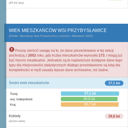
(45-64 lata)
WIEK MIESZKAŃCÓW WSI PRZYBYSŁAWICE
(Źródło: Narodowy Spis Powszechny Ludności i Mieszkań 2002)
Proszę zwrócić uwagę na to, że dane prezentowane w tej sekcji
pochodzą z
2002
roku, gdy liczba mieszkańców wynosiła
173
, i mogą już
być mocno nieaktualne. Jednakże są to najświeższe dostępne dane tego
typu dla miejscowości statystycznych dlatego przedstawione są tutaj dla
kompletności w myśl zasady lepsze dane archiwalne, niż żadne.
Średni wiek mieszkańców
37,1 lat
37,1 lat
Tutaj
36,0 lat
woj. małopolskie
36,7 lat
Kraj
Kobiety
38,8 lat
(średni wiek)