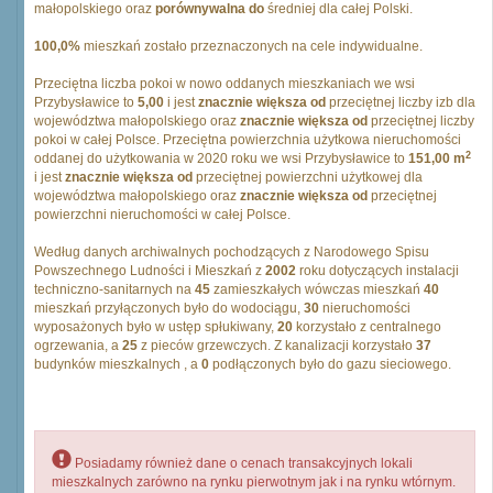
małopolskiego oraz
porównywalna do
średniej dla całej Polski.
100,0%
mieszkań zostało przeznaczonych na cele indywidualne.
Przeciętna liczba pokoi w nowo oddanych mieszkaniach we wsi
Przybysławice to
5,00
i jest
znacznie większa od
przeciętnej liczby izb dla
województwa małopolskiego oraz
znacznie większa od
przeciętnej liczby
pokoi w całej Polsce. Przeciętna powierzchnia użytkowa nieruchomości
2
oddanej do użytkowania w 2020 roku we wsi Przybysławice to
151,00 m
i jest
znacznie większa od
przeciętnej powierzchni użytkowej dla
województwa małopolskiego oraz
znacznie większa od
przeciętnej
powierzchni nieruchomości w całej Polsce.
Według danych archiwalnych pochodzących z Narodowego Spisu
Powszechnego Ludności i Mieszkań z
2002
roku dotyczących instalacji
techniczno-sanitarnych na
45
zamieszkałych wówczas mieszkań
40
mieszkań przyłączonych było do wodociągu,
30
nieruchomości
wyposażonych było w ustęp spłukiwany,
20
korzystało z centralnego
ogrzewania, a
25
z pieców grzewczych. Z kanalizacji korzystało
37
budynków mieszkalnych , a
0
podłączonych było do gazu sieciowego.
Posiadamy również dane o cenach transakcyjnych lokali
mieszkalnych zarówno na rynku pierwotnym jak i na rynku wtórnym.