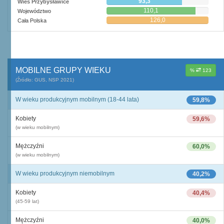
93,3
Wieś Przybysławice
110,1
Województwo
126,0
Cała Polska
MOBILNE GRUPY WIEKU
%
123
(Źródło: GUS, NSP 2021)
W wieku produkcyjnym mobilnym (18-44 lata)
59,8%
Kobiety
59,6%
(w wieku mobilnym)
Mężczyźni
60,0%
(w wieku mobilnym)
W wieku produkcyjnym niemobilnym
40,2%
Kobiety
40,4%
(45-59 lat)
Mężczyźni
40,0%