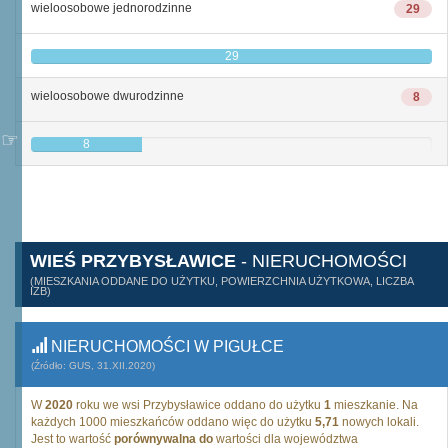
wieloosobowe jednorodzinne
29
29
wieloosobowe dwurodzinne
8
8
WIEŚ PRZYBYSŁAWICE
- NIERUCHOMOŚCI
(MIESZKANIA ODDANE DO UŻYTKU, POWIERZCHNIA UŻYTKOWA, LICZBA
IZB)
NIERUCHOMOŚCI W PIGUŁCE
(Źródło: GUS, 31.XII.2020)
W
2020
roku we wsi Przybysławice oddano do użytku
1
mieszkanie. Na
każdych 1000 mieszkańców oddano więc do użytku
5,71
nowych lokali.
Jest to wartość
porównywalna do
wartości dla województwa