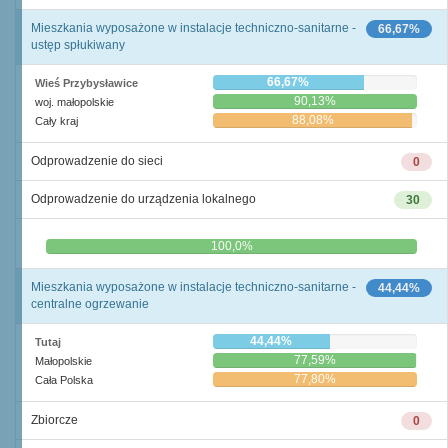
Mieszkania wyposażone w instalacje techniczno-sanitarne -
66,67%
ustęp spłukiwany
66,67%
Wieś Przybysławice
90,13%
woj. małopolskie
88,08%
Cały kraj
Odprowadzenie do sieci
0
Odprowadzenie do urządzenia lokalnego
30
0,0%
100,0%
Mieszkania wyposażone w instalacje techniczno-sanitarne -
44,44%
centralne ogrzewanie
44,44%
Tutaj
77,59%
Małopolskie
77,80%
Cała Polska
Zbiorcze
0