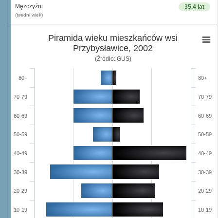
Mężczyźni
35,4 lat
(średni wiek)
Piramida wieku mieszkańców wsi
Przybysławice, 2002
(Źródło: GUS)
80+
80+
70-79
70-79
60-69
60-69
50-59
50-59
40-49
40-49
30-39
30-39
20-29
20-29
10-19
10-19