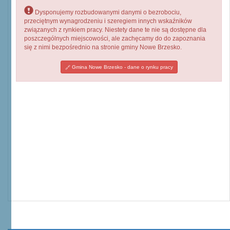
Dysponujemy rozbudowanymi danymi o bezrobociu,
przeciętnym wynagrodzeniu i szeregiem innych wskaźników
związanych z rynkiem pracy. Niestety dane te nie są dostępne dla
poszczególnych miejscowości, ale zachęcamy do do zapoznania
się z nimi bezpośrednio na stronie gminy Nowe Brzesko.
Gmina Nowe Brzesko - dane o rynku pracy