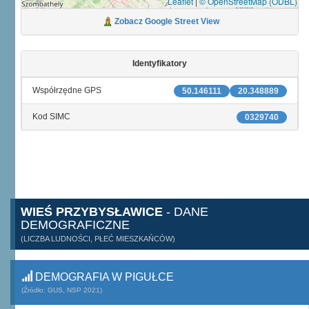
Leaflet
|
© OpenStreetMap (ODBL)
Zobacz Google Street View
Identyfikatory
Współrzędne GPS
50.146111
20.348889
Kod SIMC
0329740
WIEŚ PRZYBYSŁAWICE
- DANE
DEMOGRAFICZNE
(LICZBA LUDNOŚCI, PŁEĆ MIESZKAŃCÓW)
DEMOGRAFIA W PIGUŁCE
(Źródło: GUS, NSP 2021)