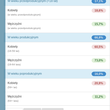
W wieku przedprodukcyjnym (<18 lat)
17,1%
Kobiety
18,6%
(w wieku przedprodukcyjnym)
Mężczyźni
15,7%
(w wieku przedprodukcyjnym)
W wieku produkcyjnym
66,9%
Kobiety
60,5%
(18-59 lat)
Mężczyźni
73,0%
(18-64 lata)
W wieku poprodukcyjnym
16,0%
Kobiety
20,9%
(59+ lat)
Mężczyźni
11,2%
(64+ lata)