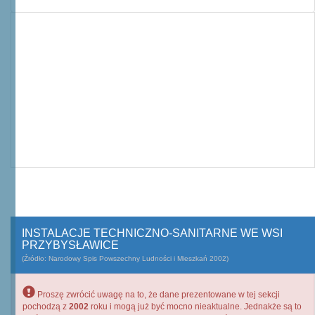
INSTALACJE TECHNICZNO-SANITARNE WE WSI
PRZYBYSŁAWICE
(Źródło: Narodowy Spis Powszechny Ludności i Mieszkań 2002)
Proszę zwrócić uwagę na to, że dane prezentowane w tej sekcji
pochodzą z
2002
roku i mogą już być mocno nieaktualne. Jednakże są to