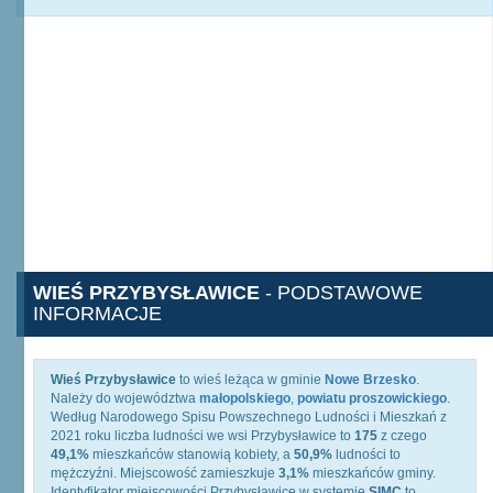
WIEŚ PRZYBYSŁAWICE
- PODSTAWOWE
INFORMACJE
Wieś Przybysławice
to wieś leżąca w gminie
Nowe Brzesko
.
Należy do województwa
małopolskiego
,
powiatu proszowickiego
.
Według Narodowego Spisu Powszechnego Ludności i Mieszkań z
2021 roku liczba ludności we wsi Przybysławice to
175
z czego
49,1%
mieszkańców stanowią kobiety, a
50,9%
ludności to
mężczyźni. Miejscowość zamieszkuje
3,1%
mieszkańców gminy.
Identyfikator miejscowości Przybysławice w systemie
SIMC
to