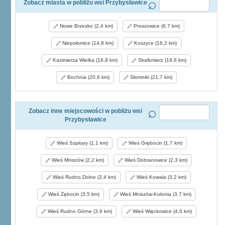
Zobacz miasta w pobliżu wsi Przybysławice
Nowe Brzesko (2,4 km)
Proszowice (6,7 km)
Niepołomice (14,8 km)
Koszyce (16,2 km)
Kazimierza Wielka (16,8 km)
Skalbmierz (19,6 km)
Bochnia (20,6 km)
Słomniki (21,7 km)
Zobacz inne miejscowości w pobliżu wsi
Przybysławice
Wieś Szpitary (1,1 km)
Wieś Grębocin (1,7 km)
Wieś Mniszów (2,2 km)
Wieś Dobranowice (2,3 km)
Wieś Rudno Dolne (2,4 km)
Wieś Kowala (3,2 km)
Wieś Żębocin (3,5 km)
Wieś Mniszów-Kolonia (3,7 km)
Wieś Rudno Górne (3,9 km)
Wieś Więckowice (4,0 km)