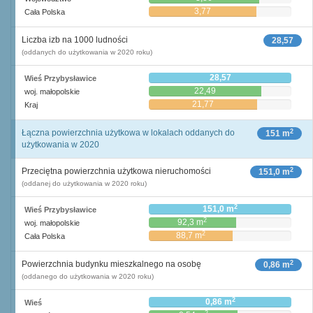
3,77
Cała Polska
Liczba izb na 1000 ludności
28,57
(oddanych do użytkowania w 2020 roku)
28,57
Wieś Przybysławice
22,49
woj. małopolskie
21,77
Kraj
2
Łączna powierzchnia użytkowa w lokalach oddanych do
151 m
użytkowania w 2020
2
Przeciętna powierzchnia użytkowa nieruchomości
151,0 m
(oddanej do użytkowania w 2020 roku)
2
151,0 m
Wieś Przybysławice
2
92,3 m
woj. małopolskie
2
88,7 m
Cała Polska
2
Powierzchnia budynku mieszkalnego na osobę
0,86 m
(oddanego do użytkowania w 2020 roku)
2
0,86 m
Wieś
2