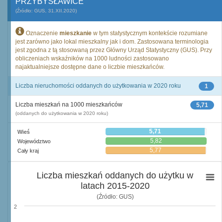
PRZYBYSŁAWICE
(Źródło: GUS, 31.XII.2020)
Oznaczenie
mieszkanie
w tym statystycznym kontekście rozumiane
jest zarówno jako lokal mieszkalny jak i dom. Zastosowana terminologia
jest zgodna z tą stosowaną przez Główny Urząd Statystyczny (GUS). Przy
obliczeniach wskaźników na 1000 ludności zastosowano
najaktualniejsze dostępne dane o liczbie mieszkańców.
Liczba nieruchomości oddanych do użytkowania w 2020 roku
1
Liczba mieszkań na 1000 mieszkańców
5,71
(oddanych do użytkowania w 2020 roku)
5,71
Wieś
5,82
Województwo
5,77
Cały kraj
Liczba mieszkań oddanych do użytku w
latach 2015-2020
(Źródło: GUS)
2