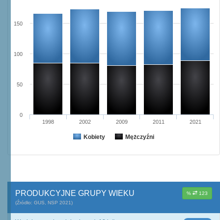
150
100
50
0
1998
2002
2009
2011
2021
Kobiety
Mężczyźni
PRODUKCYJNE GRUPY WIEKU
%
123
(Źródło: GUS, NSP 2021)