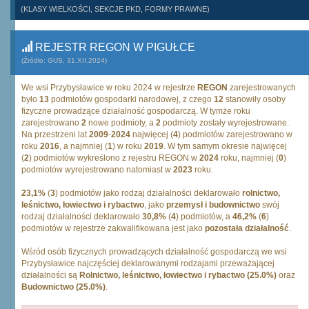
(KLASY WIELKOŚCI, SEKCJE PKD, FORMY PRAWNE)
REJESTR REGON W PIGUŁCE
(Źródło: GUS, 31.XII.2024)
We wsi Przybysławice w roku 2024 w rejestrze
REGON
zarejestrowanych
było
13
podmiotów gospodarki narodowej, z czego
12
stanowiły osoby
fizyczne prowadzące działalność gospodarczą. W tymże roku
zarejestrowano
2
nowe podmioty, a
2
podmioty zostały wyrejestrowane.
Na przestrzeni lat
2009
-
2024
najwięcej (
4
) podmiotów zarejestrowano w
roku
2016
, a najmniej (
1
) w roku
2019
. W tym samym okresie najwięcej
(
2
) podmiotów wykreślono z rejestru REGON w
2024
roku, najmniej (
0
)
podmiotów wyrejestrowano natomiast w
2023
roku.
23,1%
(
3
) podmiotów jako rodzaj działalności deklarowało
rolnictwo,
leśnictwo, łowiectwo i rybactwo
, jako
przemysł i budownictwo
swój
rodzaj działalności deklarowało
30,8%
(
4
) podmiotów, a
46,2%
(
6
)
podmiotów w rejestrze zakwalifikowana jest jako
pozostała działalność
.
Wśród osób fizycznych prowadzących działalność gospodarczą we wsi
Przybysławice najczęściej deklarowanymi rodzajami przeważającej
działalności są
Rolnictwo, leśnictwo, łowiectwo i rybactwo (25.0%)
oraz
Budownictwo (25.0%)
.