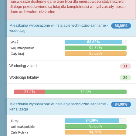
najświeższe dostępne dane tego typu dla miejscowości statystycznych
dlatego przedstawione są tutaj dla kompletności w myśl zasady lepsze
dane archiwalne, niż żadne.
Mieszkania wyposażone w instalacje techniczno-sanitarne -
88,89%
wodociąg
88,89%
Wieś
95,79%
woj. małopolskie
95,62%
Cały kraj
Wodociąg z sieci
11
Wodociąg lokalny
29
27,5%
72,5%
Mieszkania wyposażone w instalacje techniczno-sanitarne -
84,09%
kanalizacja
84,09%
Tutaj
95,06%
woj. małopolskie
94,20%
Cała Polska