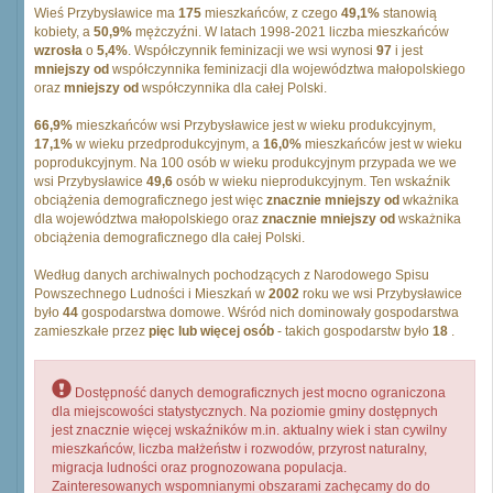
Wieś Przybysławice ma
175
mieszkańców, z czego
49,1%
stanowią
kobiety, a
50,9%
mężczyźni. W latach 1998-2021 liczba mieszkańców
wzrosła
o
5,4%
. Współczynnik feminizacji we wsi wynosi
97
i jest
mniejszy od
współczynnika feminizacji dla województwa małopolskiego
oraz
mniejszy od
współczynnika dla całej Polski.
66,9%
mieszkańców wsi Przybysławice jest w wieku produkcyjnym,
17,1%
w wieku przedprodukcyjnym, a
16,0%
mieszkańców jest w wieku
poprodukcyjnym. Na 100 osób w wieku produkcyjnym przypada we we
wsi Przybysławice
49,6
osób w wieku nieprodukcyjnym. Ten wskaźnik
obciążenia demograficznego jest więc
znacznie mniejszy od
wkażnika
dla województwa małopolskiego oraz
znacznie mniejszy od
wskażnika
obciążenia demograficznego dla całej Polski.
Według danych archiwalnych pochodzących z Narodowego Spisu
Powszechnego Ludności i Mieszkań w
2002
roku we wsi Przybysławice
było
44
gospodarstwa domowe. Wśród nich dominowały gospodarstwa
zamieszkałe przez
pięc lub więcej osób
- takich gospodarstw było
18
.
Dostępność danych demograficznych jest mocno ograniczona
dla miejscowości statystycznych. Na poziomie gminy dostępnych
jest znacznie więcej wskaźników m.in. aktualny wiek i stan cywilny
mieszkańców, liczba małżeństw i rozwodów, przyrost naturalny,
migracja ludności oraz prognozowana populacja.
Zainteresowanych wspomnianymi obszarami zachęcamy do do