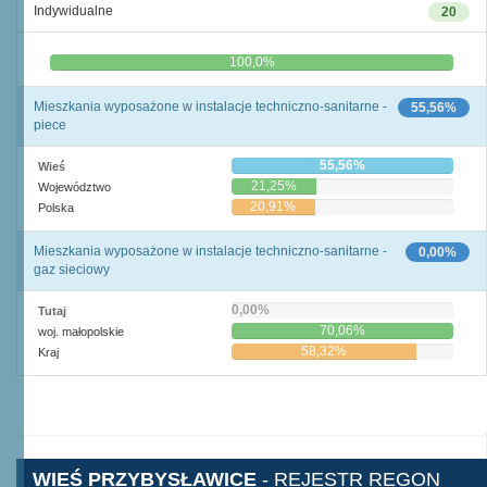
Indywidualne
20
0,0%
100,0%
Mieszkania wyposażone w instalacje techniczno-sanitarne -
55,56%
piece
55,56%
Wieś
21,25%
Województwo
20,91%
Polska
Mieszkania wyposażone w instalacje techniczno-sanitarne -
0,00%
gaz sieciowy
0,00%
Tutaj
70,06%
woj. małopolskie
58,32%
Kraj
WIEŚ PRZYBYSŁAWICE
- REJESTR REGON