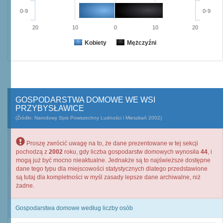
0-9
0-9
20
10
0
10
20
Kobiety
Mężczyźni
GOSPODARSTWA DOMOWE WE WSI
PRZYBYSŁAWICE
(Źródło: Narodowy Spis Powszechny Ludności i Mieszkań 2002)
Proszę zwrócić uwagę na to, że dane prezentowane w tej sekcji
pochodzą z
2002
roku, gdy liczba gospodarstw domowych wynosiła
44
, i
mogą już być mocno nieaktualne. Jednakże są to najświeższe dostępne
dane tego typu dla miejscowości statystycznych dlatego przedstawione
są tutaj dla kompletności w myśl zasady lepsze dane archiwalne, niż
żadne.
Gospodarstwa domowe według liczby osób