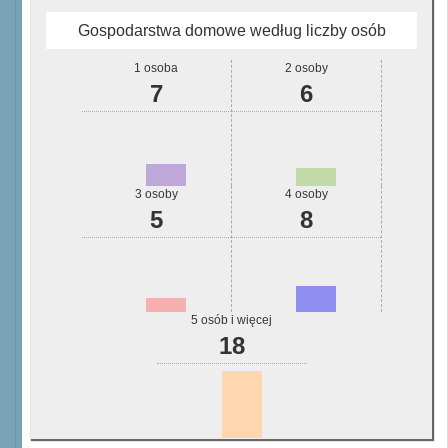
Gospodarstwa domowe według liczby osób
1 osoba
2 osoby
7
6
3 osoby
4 osoby
5
8
5 osób i więcej
18