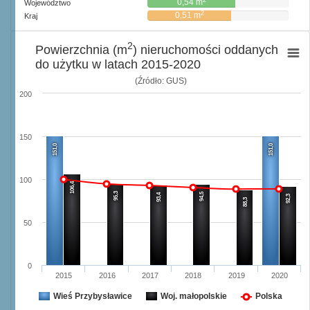
0,54 m
Województwo
2
0,51 m
Kraj
2
Powierzchnia (m
) nieruchomości oddanych
do użytku w latach 2015-2020
(Źródło: GUS)
200
150
151,0
151,0
100
106,4
95,3
94,5
93,4
92,3
88,3
50
0
2015
2016
2017
2018
2019
2020
Wieś Przybysławice
Woj. małopolskie
Polska