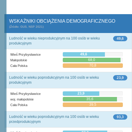
WSKAŹNIKI OBCIĄŻENIA DEMOGRAFICZNEGO
(Źródło: GUS, NSP 2021)
Ludność w wieku nieprodukcyjnym na 100 osób w wieku
49,6
produkcyjnym
49,6
Wieś Przybysławice
68,0
Małopolskie
70,8
Cała Polska
Ludność w wieku poprodukcyjnym na 100 osób w wieku
23,9
produkcyjnym
23,9
Wieś Przybysławice
35,6
woj. małopolskie
39,5
Cała Polska
Ludność w wieku poprodukcyjnym na 100 osób w wieku
93,3
przedprodukcyjnym