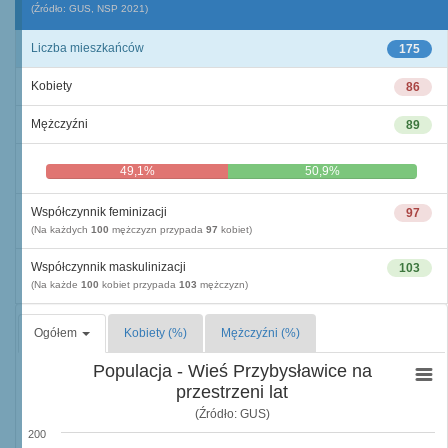
(Źródło: GUS, NSP 2021)
Liczba mieszkańców
175
Kobiety
86
Mężczyźni
89
49,1%
50,9%
Współczynnik feminizacji
97
(Na każdych
100
mężczyzn przypada
97
kobiet)
Współczynnik maskulinizacji
103
(Na każde
100
kobiet przypada
103
mężczyzn)
Ogółem
Kobiety (%)
Mężczyźni (%)
Populacja - Wieś Przybysławice na
przestrzeni lat
(Źródło: GUS)
200