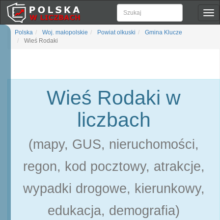
Pok
naw
Polska
Woj. małopolskie
Powiat olkuski
Gmina Klucze
Wieś Rodaki
Wieś Rodaki w
liczbach
(mapy, GUS, nieruchomości,
regon, kod pocztowy, atrakcje,
wypadki drogowe, kierunkowy,
edukacja, demografia)