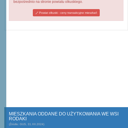
bezpośrednio na stronie powiatu olkuskiego.
Powiat olkuski - ceny transakcyjne mieszkań
MIESZKANIA ODDANE DO UŻYTKOWANIA WE WSI
RODAKI
(Źródło: GUS, 31.XII.2024)