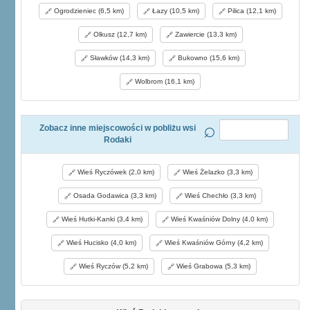
Ogrodzieniec (6,5 km)
Łazy (10,5 km)
Pilica (12,1 km)
Olkusz (12,7 km)
Zawiercie (13,3 km)
Sławków (14,3 km)
Bukowno (15,6 km)
Wolbrom (16,1 km)
Zobacz inne miejscowości w pobliżu wsi
Rodaki
Wieś Ryczówek (2,0 km)
Wieś Żelazko (3,3 km)
Osada Godawica (3,3 km)
Wieś Chechło (3,3 km)
Wieś Hutki-Kanki (3,4 km)
Wieś Kwaśniów Dolny (4,0 km)
Wieś Hucisko (4,0 km)
Wieś Kwaśniów Górny (4,2 km)
Wieś Ryczów (5,2 km)
Wieś Grabowa (5,3 km)