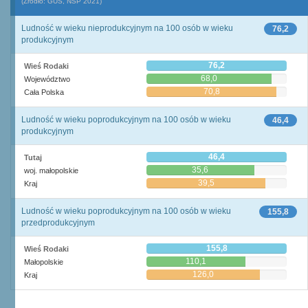
(Źródło: GUS, NSP 2021)
Ludność w wieku nieprodukcyjnym na 100 osób w wieku
76,2
produkcyjnym
76,2
Wieś Rodaki
68,0
Województwo
70,8
Cała Polska
Ludność w wieku poprodukcyjnym na 100 osób w wieku
46,4
produkcyjnym
46,4
Tutaj
35,6
woj. małopolskie
39,5
Kraj
Ludność w wieku poprodukcyjnym na 100 osób w wieku
155,8
przedprodukcyjnym
155,8
Wieś Rodaki
110,1
Małopolskie
126,0
Kraj