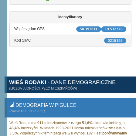
Identyfikatory
Współrzędne GPS
50.393611
19.532778
Kod SIMC
0215195
WIEŚ RODAKI
- DANE DEMOGRAFICZNE
(LICZBA LUDNOŚCI, PŁEĆ MIESZKAŃCÓW)
DEMOGRAFIA W PIGUŁCE
(Źródło: GUS, NSP 2021)
Wieś Rodaki ma
911
mieszkańców, z czego
51,6%
stanowią kobiety, a
48,4%
mężczyźni. W latach 1998-2021 liczba mieszkańców
zmalała
o
3,5%
. Współczynnik feminizacji we wsi wynosi
107
i jest
porównywalny