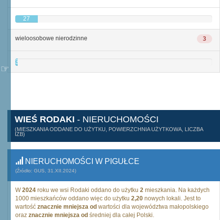
27
wieloosobowe nierodzinne
3
3
WIEŚ RODAKI
- NIERUCHOMOŚCI
(MIESZKANIA ODDANE DO UŻYTKU, POWIERZCHNIA UŻYTKOWA, LICZBA
IZB)
NIERUCHOMOŚCI W PIGUŁCE
(Źródło: GUS, 31.XII.2024)
W
2024
roku we wsi Rodaki oddano do użytku
2
mieszkania. Na każdych
1000 mieszkańców oddano więc do użytku
2,20
nowych lokali. Jest to
wartość
znacznie mniejsza od
wartości dla województwa małopolskiego
oraz
znacznie mniejsza od
średniej dla całej Polski.