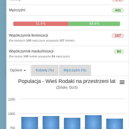
Mężczyźni
441
51,6%
48,4%
Współczynnik feminizacji
107
(Na każdych
100
mężczyzn przypada
107
kobiet)
Współczynnik maskulinizacji
94
(Na każde
100
kobiet przypada
94
mężczyzn)
Ogółem
Kobiety (%)
Mężczyźni (%)
Populacja - Wieś Rodaki na przestrzeni lat
(Źródło: GUS)
1250
1000
750