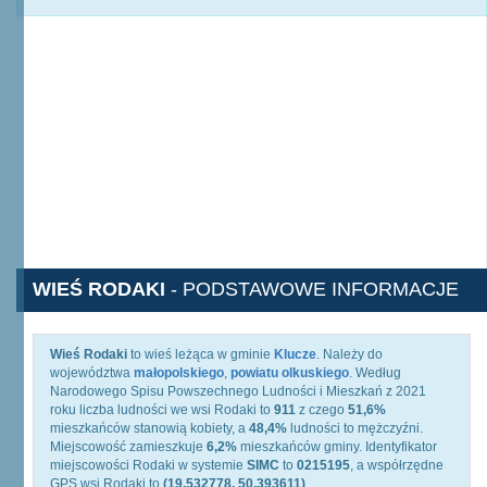
WIEŚ RODAKI
- PODSTAWOWE INFORMACJE
Wieś Rodaki
to wieś leżąca w gminie
Klucze
. Należy do
województwa
małopolskiego
,
powiatu olkuskiego
. Według
Narodowego Spisu Powszechnego Ludności i Mieszkań z 2021
roku liczba ludności we wsi Rodaki to
911
z czego
51,6%
mieszkańców stanowią kobiety, a
48,4%
ludności to mężczyźni.
Miejscowość zamieszkuje
6,2%
mieszkańców gminy. Identyfikator
miejscowości Rodaki w systemie
SIMC
to
0215195
, a współrzędne
GPS wsi Rodaki to
(19.532778, 50.393611)
.