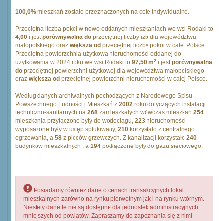
100,0%
mieszkań zostało przeznaczonych na cele indywidualne.
Przeciętna liczba pokoi w nowo oddanych mieszkaniach we wsi Rodaki to
4,00
i jest
porównywalna do
przeciętnej liczby izb dla województwa
małopolskiego oraz
większa od
przeciętnej liczby pokoi w całej Polsce.
Przeciętna powierzchnia użytkowa nieruchomości oddanej do
2
użytkowania w 2024 roku we wsi Rodaki to
97,50 m
i jest
porównywalna
do
przeciętnej powierzchni użytkowej dla województwa małopolskiego
oraz
większa od
przeciętnej powierzchni nieruchomości w całej Polsce.
Według danych archiwalnych pochodzących z Narodowego Spisu
Powszechnego Ludności i Mieszkań z
2002
roku dotyczących instalacji
techniczno-sanitarnych na
268
zamieszkałych wówczas mieszkań
254
mieszkania przyłączone były do wodociągu,
223
nieruchomości
wyposażone były w ustęp spłukiwany,
210
korzystało z centralnego
ogrzewania, a
58
z pieców grzewczych. Z kanalizacji korzystało
240
budynków mieszkalnych , a
194
podłączone były do gazu sieciowego.
Posiadamy również dane o cenach transakcyjnych lokali
mieszkalnych zarówno na rynku pierwotnym jak i na rynku wtórnym.
Niestety dane te nie są dostępne dla jednostek administracyjnych
mniejszych od powiatów. Zapraszamy do zapoznania się z nimi