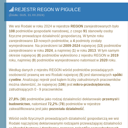
REJESTR REGON W PIGUŁCE
(Źródło: GUS, 31.XII.2024)
We wsi Rodaki w roku 2024 w rejestrze
REGON
zarejestrowanych było
108
podmiotów gospodarki narodowej, z czego
91
stanowiły osoby
fizyczne prowadzące działalność gospodarczą. W tymże roku
zarejestrowano
13
nowych podmiotów, a
4
podmioty zostały
wyrejestrowane. Na przestrzeni lat
2009
-
2024
najwięcej (
13
) podmiotów
zarejestrowano w roku
2024
, a najmniej (
1
) w roku
2013
. W tym samym
okresie najwięcej (
8
) podmiotów wykreślono z rejestru REGON w
2019
roku, najmniej (
0
) podmiotów wyrejestrowano natomiast w
2020
roku.
Według danych z rejestru REGON wśród podmiotów posiadających
osobowość prawną we wsi Rodaki najwięcej (
5
) jest stanowiących
spólki
cywilne
. Analizując rejestr pod kątem liczby zatrudnionych pracowników
można stwierdzić, że najwięcej (
106
) jest
mikro-przedsiębiorstw
,
zatrudniających 0 - 9 pracowników.
27,8%
(
30
) podmiotów jako rodzaj działalności deklarowało
przemysł i
budownictwo
, natomiast
72,2%
(
78
) podmiotów w rejestrze
zakwalifikowana jest jako
pozostała działalność
.
Wśród osób fizycznych prowadzących działalność gospodarczą we wsi
Rodaki najczęściej deklarowanymi rodzajami przeważającej działalności