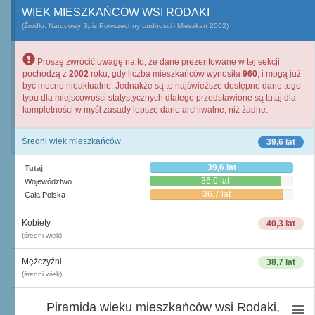
WIEK MIESZKAŃCÓW WSI RODAKI
(Źródło: Narodowy Spis Powszechny Ludności i Mieszkań 2002)
Proszę zwrócić uwagę na to, że dane prezentowane w tej sekcji
pochodzą z
2002
roku, gdy liczba mieszkańców wynosiła
960
, i mogą już
być mocno nieaktualne. Jednakże są to najświeższe dostępne dane tego
typu dla miejscowości statystycznych dlatego przedstawione są tutaj dla
kompletności w myśl zasady lepsze dane archiwalne, niż żadne.
Średni wiek mieszkańców
39,6 lat
39,6 lat
Tutaj
36,0 lat
Województwo
36,7 lat
Cała Polska
Kobiety
40,3 lat
(średni wiek)
Mężczyźni
38,7 lat
(średni wiek)
Piramida wieku mieszkańców wsi Rodaki,