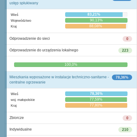
ustęp spłukiwany
83,21%
Wieś
90,13%
Województwo
88,08%
Kraj
Odprowadzenie do sieci
0
Odprowadzenie do urządzenia lokalnego
223
0,0%
100,0%
Mieszkania wyposażone w instalacje techniczno-sanitarne -
78,36%
centralne ogrzewanie
78,36%
Wieś
77,59%
woj. małopolskie
77,80%
Kraj
Zbiorcze
0
Indywidualne
210