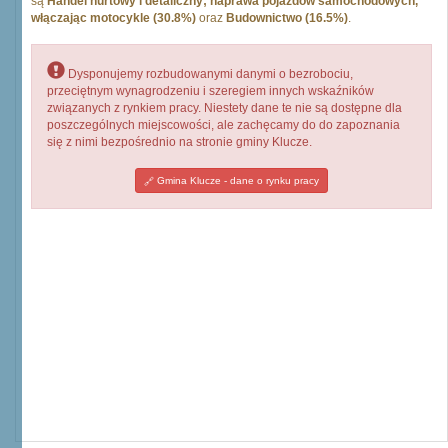
są
Handel hurtowy i detaliczny; naprawa pojazdów samochodowych,
włączając motocykle (30.8%)
oraz
Budownictwo (16.5%)
.
Dysponujemy rozbudowanymi danymi o bezrobociu,
przeciętnym wynagrodzeniu i szeregiem innych wskaźników
związanych z rynkiem pracy. Niestety dane te nie są dostępne dla
poszczególnych miejscowości, ale zachęcamy do do zapoznania
się z nimi bezpośrednio na stronie gminy Klucze.
Gmina Klucze - dane o rynku pracy