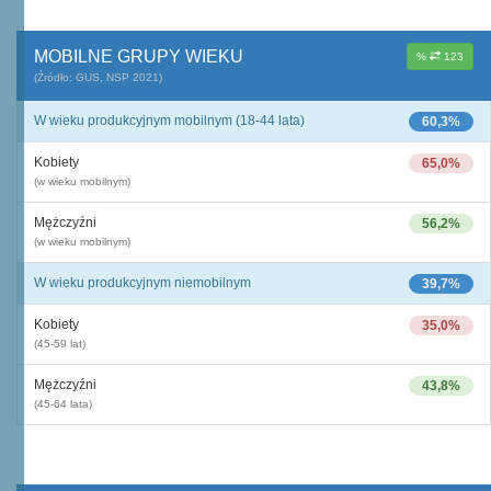
MOBILNE GRUPY WIEKU
%
123
(Źródło: GUS, NSP 2021)
W wieku produkcyjnym mobilnym (18-44 lata)
60,3%
Kobiety
65,0%
(w wieku mobilnym)
Mężczyźni
56,2%
(w wieku mobilnym)
W wieku produkcyjnym niemobilnym
39,7%
Kobiety
35,0%
(45-59 lat)
Mężczyźni
43,8%
(45-64 lata)