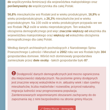
do
współczynnika feminizacji dla województwa małopolskiego oraz
porównywalny do
współczynnika dla całej Polski.
56,8%
mieszkańców wsi Rodaki jest w wieku produkcyjnym,
16,9%
w
wieku przedprodukcyjnym, a
26,3%
mieszkańców jest w wieku
poprodukcyjnym. Na 100 osób w wieku produkcyjnym przypada we we
wsi Rodaki
76,2
osób w wieku nieprodukcyjnym. Ten wskaźnik
obciążenia demograficznego jest więc
znacznie większy od
wkażnika dla
województwa małopolskiego oraz
większy od
wskażnika obciążenia
demograficznego dla całej Polski.
Według danych archiwalnych pochodzących z Narodowego Spisu
Powszechnego Ludności i Mieszkań w
2002
roku we wsi Rodaki było
304
gospodarstwa domowe. Wśród nich dominowały gospodarstwa
zamieszkałe przez
dwie osoby
- takich gospodarstw było
87
.
Dostępność danych demograficznych jest mocno ograniczona
dla miejscowości statystycznych. Na poziomie gminy dostępnych
jest znacznie więcej wskaźników m.in. aktualny wiek i stan cywilny
mieszkańców, liczba małżeństw i rozwodów, przyrost naturalny,
migracja ludności oraz prognozowana populacja.
Zainteresowanych wspomnianymi obszarami zachęcamy do do
zapoznania się z nimi bezpośrednio na stronie gminy Klucze.
Gmina Klucze - demogafia