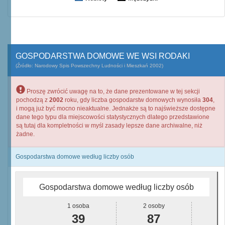
GOSPODARSTWA DOMOWE WE WSI RODAKI
(Źródło: Narodowy Spis Powszechny Ludności i Mieszkań 2002)
Proszę zwrócić uwagę na to, że dane prezentowane w tej sekcji
pochodzą z
2002
roku, gdy liczba gospodarstw domowych wynosiła
304
,
i mogą już być mocno nieaktualne. Jednakże są to najświeższe dostępne
dane tego typu dla miejscowości statystycznych dlatego przedstawione
są tutaj dla kompletności w myśl zasady lepsze dane archiwalne, niż
żadne.
Gospodarstwa domowe według liczby osób
Gospodarstwa domowe według liczby osób
1 osoba
2 osoby
39
87