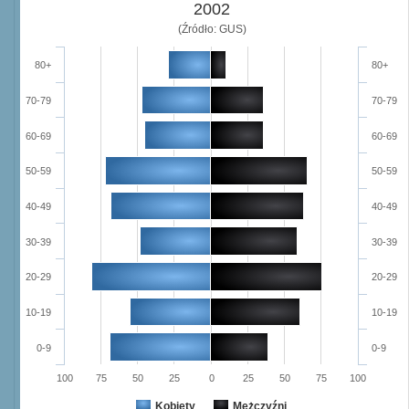
2002
(Źródło: GUS)
80+
80+
70-79
70-79
60-69
60-69
50-59
50-59
40-49
40-49
30-39
30-39
20-29
20-29
10-19
10-19
0-9
0-9
100
75
50
25
0
25
50
75
100
Kobiety
Mężczyźni