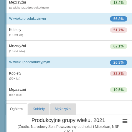
Mężczyźni
18,4%
(w wieku przedprodukcyjnym)
W wieku produkcyjnym
56,8%
Kobiety
51,7%
(18-59 lat)
Mężczyźni
62,1%
(18-64 lata)
W wieku poprodukcyjnym
26,3%
Kobiety
32,8%
(59+ lat)
Mężczyźni
19,5%
(64+ lata)
Ogółem
Kobiety
Mężczyźni
Produkcyjne grupy wieku, 2021
(Źródło: Narodowy Spis Powszechny Ludności i Mieszkań, NSP
2021)