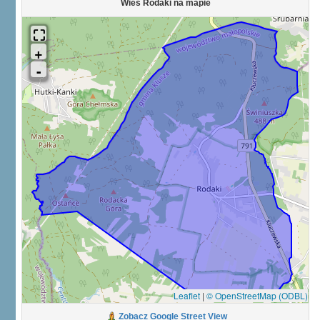
Wieś Rodaki na mapie
Leaflet
|
© OpenStreetMap (ODBL)
Zobacz Google Street View