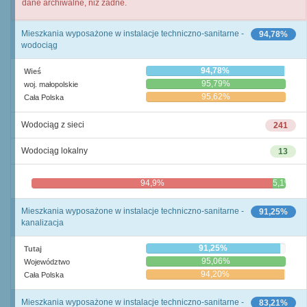
dane archiwalne, niż żadne.
Mieszkania wyposażone w instalacje techniczno-sanitarne -
94,78%
wodociąg
94,78%
Wieś
95,79%
woj. małopolskie
95,62%
Cała Polska
Wodociąg z sieci
241
Wodociąg lokalny
13
94,9%
5,1%
Mieszkania wyposażone w instalacje techniczno-sanitarne -
91,25%
kanalizacja
91,25%
Tutaj
95,06%
Województwo
94,20%
Cała Polska
Mieszkania wyposażone w instalacje techniczno-sanitarne -
83,21%