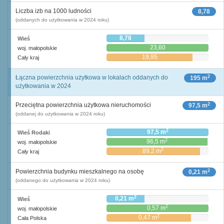
Liczba izb na 1000 ludności
8,78
(oddanych do użytkowania w 2024 roku)
8,78
Wieś
23,60
woj. małopolskie
19,95
Cały kraj
2
Łączna powierzchnia użytkowa w lokalach oddanych do
195 m
użytkowania w 2024
2
Przeciętna powierzchnia użytkowa nieruchomości
97,5 m
(oddanej do użytkowania w 2024 roku)
2
97,5 m
Wieś Rodaki
2
96,5 m
woj. małopolskie
2
89,2 m
Cały kraj
2
Powierzchnia budynku mieszkalnego na osobę
0,21 m
(oddanego do użytkowania w 2024 roku)
2
0,21 m
Wieś
2
0,57 m
woj. małopolskie
2
0,47 m
Cała Polska