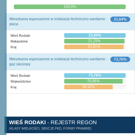
0,0%
100,0%
Mieszkania wyposażone w instalacje techniczno-sanitarne -
21,64%
piece
21,64%
Wieś Rodaki
21,25%
Małopolskie
20,91%
Kraj
Mieszkania wyposażone w instalacje techniczno-sanitarne -
73,76%
gaz sieciowy
73,76%
Wieś Rodaki
70,06%
Województwo
58,32%
Kraj
WIEŚ RODAKI
- REJESTR REGON
(KLASY WIELKOŚCI, SEKCJE PKD, FORMY PRAWNE)