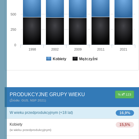
500
250
0
1998
2002
2009
2011
2021
Kobiety
Mężczyźni
PRODUKCYJNE GRUPY WIEKU
%
123
(Źródło: GUS, NSP 2021)
W wieku przedprodukcyjnym (<18 lat)
16,9%
Kobiety
15,5%
(w wieku przedprodukcyjnym)