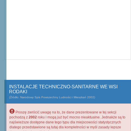
INSTALACJE TECHNICZNO-SANITARNE WE WSI
RODAKI
(Źródło: Narodowy Spis Powszechny Ludności i Mieszkań 2002)
Proszę zwrócić uwagę na to, że dane prezentowane w tej sekcji
pochodzą z
2002
roku i mogą już być mocno nieaktualne. Jednakże są to
najświeższe dostępne dane tego typu dla miejscowości statystycznych
dlatego przedstawione są tutaj dla kompletności w myśl zasady lepsze