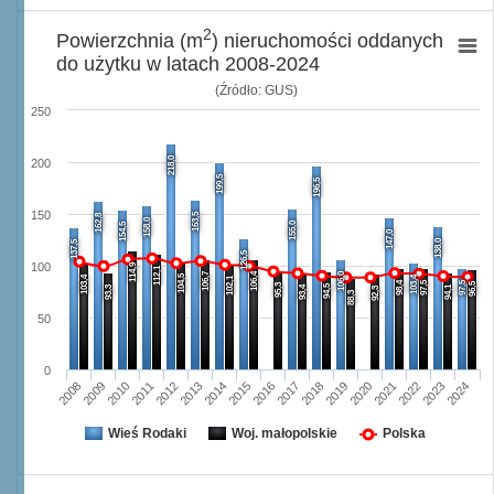
2
Powierzchnia (m
) nieruchomości oddanych
do użytku w latach 2008-2024
(Źródło: GUS)
250
218,0
200
199,5
196,5
150
163,5
162,8
158,0
155,0
154,5
147,0
138,0
137,5
126,5
100
114,9
112,1
106,7
106,4
106,0
104,5
103,4
103,4
102,1
98,4
97,5
97,5
96,5
95,3
94,5
93,3
93,4
94,1
92,3
88,3
50
0
2008
2009
2010
2011
2012
2013
2014
2015
2016
2017
2018
2019
2020
2021
2022
2023
2024
Wieś Rodaki
Woj. małopolskie
Polska