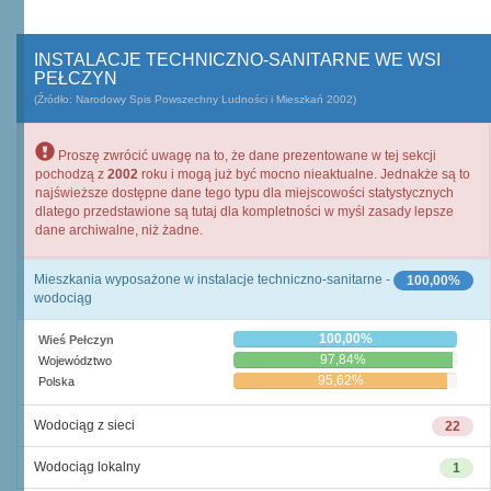
INSTALACJE TECHNICZNO-SANITARNE WE WSI
PEŁCZYN
(Źródło: Narodowy Spis Powszechny Ludności i Mieszkań 2002)
Proszę zwrócić uwagę na to, że dane prezentowane w tej sekcji
pochodzą z
2002
roku i mogą już być mocno nieaktualne. Jednakże są to
najświeższe dostępne dane tego typu dla miejscowości statystycznych
dlatego przedstawione są tutaj dla kompletności w myśl zasady lepsze
dane archiwalne, niż żadne.
Mieszkania wyposażone w instalacje techniczno-sanitarne -
100,00%
wodociąg
100,00%
Wieś Pełczyn
97,84%
Województwo
95,62%
Polska
Wodociąg z sieci
22
Wodociąg lokalny
1