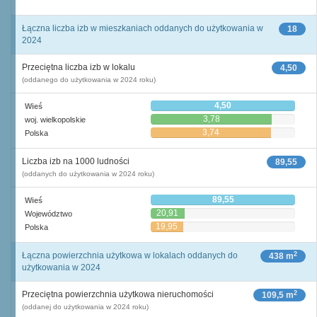
Łączna liczba izb w mieszkaniach oddanych do użytkowania w
18
2024
Przeciętna liczba izb w lokalu
4,50
(oddanego do użytkowania w 2024 roku)
4,50
Wieś
3,78
woj. wielkopolskie
3,74
Polska
Liczba izb na 1000 ludności
89,55
(oddanych do użytkowania w 2024 roku)
89,55
Wieś
20,91
Województwo
19,95
Polska
2
Łączna powierzchnia użytkowa w lokalach oddanych do
438 m
użytkowania w 2024
2
Przeciętna powierzchnia użytkowa nieruchomości
109,5 m
(oddanej do użytkowania w 2024 roku)