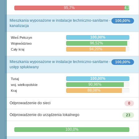
95,7%
4,3%
Mieszkania wyposażone w instalacje techniczno-sanitarne -
100,00%
kanalizacja
100,00%
Wieś Pełczyn
96,52%
Województwo
94,20%
Cały kraj
Mieszkania wyposażone w instalacje techniczno-sanitarne -
100,00%
ustęp spłukiwany
100,00%
Tutaj
90,96%
woj. wielkopolskie
88,08%
Kraj
Odprowadzenie do sieci
0
Odprowadzenie do urządzenia lokalnego
23
0,0%
100,0%