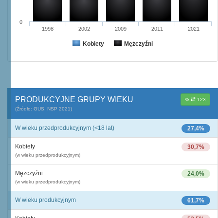
0
1998
2002
2009
2011
2021
Kobiety
Mężczyźni
PRODUKCYJNE GRUPY WIEKU
%
123
(Źródło: GUS, NSP 2021)
W wieku przedprodukcyjnym (<18 lat)
27,4%
Kobiety
30,7%
(w wieku przedprodukcyjnym)
Mężczyźni
24,0%
(w wieku przedprodukcyjnym)
W wieku produkcyjnym
61,7%