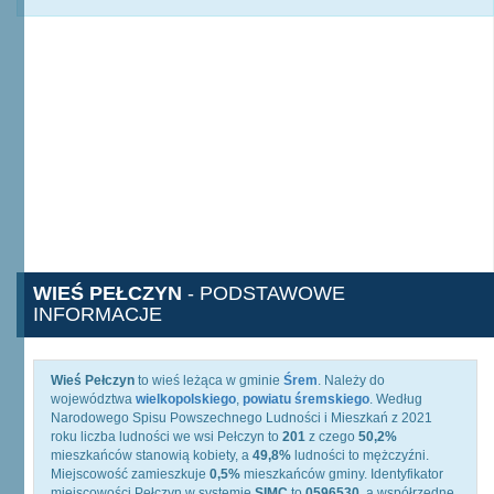
WIEŚ PEŁCZYN
- PODSTAWOWE
INFORMACJE
Wieś Pełczyn
to wieś leżąca w gminie
Śrem
. Należy do
województwa
wielkopolskiego
,
powiatu śremskiego
. Według
Narodowego Spisu Powszechnego Ludności i Mieszkań z 2021
roku liczba ludności we wsi Pełczyn to
201
z czego
50,2%
mieszkańców stanowią kobiety, a
49,8%
ludności to mężczyźni.
Miejscowość zamieszkuje
0,5%
mieszkańców gminy. Identyfikator
miejscowości Pełczyn w systemie
SIMC
to
0596530
, a współrzędne