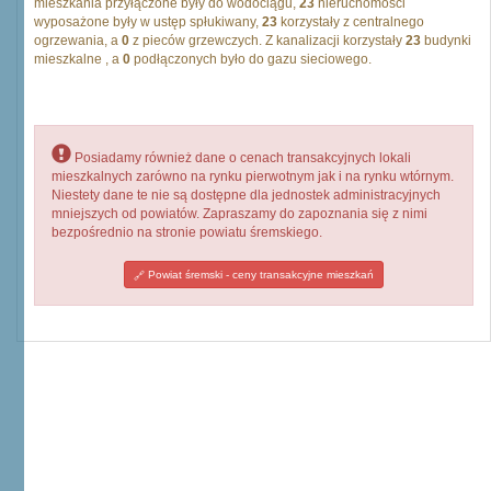
mieszkania przyłączone były do wodociągu,
23
nieruchomości
wyposażone były w ustęp spłukiwany,
23
korzystały z centralnego
ogrzewania, a
0
z pieców grzewczych. Z kanalizacji korzystały
23
budynki
mieszkalne , a
0
podłączonych było do gazu sieciowego.
Posiadamy również dane o cenach transakcyjnych lokali
mieszkalnych zarówno na rynku pierwotnym jak i na rynku wtórnym.
Niestety dane te nie są dostępne dla jednostek administracyjnych
mniejszych od powiatów. Zapraszamy do zapoznania się z nimi
bezpośrednio na stronie powiatu śremskiego.
Powiat śremski - ceny transakcyjne mieszkań