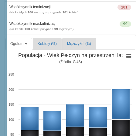
Współczynnik feminizacji
101
(Na każdych
100
mężczyzn przypada
101
kobiet)
Współczynnik maskulinizacji
99
(Na każde
100
kobiet przypada
99
mężczyzn)
Ogółem
Kobiety (%)
Mężczyźni (%)
Populacja - Wieś Pełczyn na przestrzeni lat
(Źródło: GUS)
250
200
150
100
50