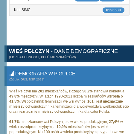
Kod SIMC
0596530
WIEŚ PEŁCZYN
- DANE DEMOGRAFICZNE
(LICZBA LUDNOŚCI, PŁEĆ MIESZKAŃCÓW)
DEMOGRAFIA W PIGUŁCE
(Źródło: GUS, NSP 2021)
Wieś Pełczyn ma
201
mieszkańców, z czego
50,2%
stanowią kobiety, a
49,8%
mężczyźni. W latach 1998-2021 liczba mieszkańców
wzrosła
o
41,5%
. Współczynnik feminizacji we wsi wynosi
101
i jest
nieznacznie
mniejszy od
współczynnika feminizacji dla województwa wielkopolskiego
oraz
nieznacznie mniejszy od
współczynnika dla całej Polski.
61,7%
mieszkańców wsi Pełczyn jest w wieku produkcyjnym,
27,4%
w
wieku przedprodukcyjnym, a
10,9%
mieszkańców jest w wieku
poprodukcyjnym. Na 100 osób w wieku produkcyjnym przypada we we