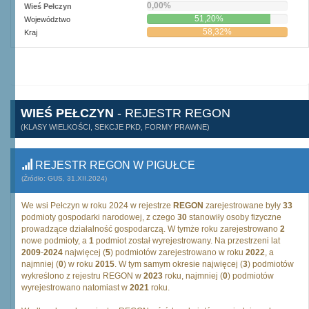
0,00%
Wieś Pełczyn
51,20%
Województwo
58,32%
Kraj
WIEŚ PEŁCZYN
- REJESTR REGON
(KLASY WIELKOŚCI, SEKCJE PKD, FORMY PRAWNE)
REJESTR REGON W PIGUŁCE
(Źródło: GUS, 31.XII.2024)
We wsi Pełczyn w roku 2024 w rejestrze
REGON
zarejestrowane były
33
podmioty gospodarki narodowej, z czego
30
stanowiły osoby fizyczne
prowadzące działalność gospodarczą. W tymże roku zarejestrowano
2
nowe podmioty, a
1
podmiot został wyrejestrowany. Na przestrzeni lat
2009
-
2024
najwięcej (
5
) podmiotów zarejestrowano w roku
2022
, a
najmniej (
0
) w roku
2015
. W tym samym okresie najwięcej (
3
) podmiotów
wykreślono z rejestru REGON w
2023
roku, najmniej (
0
) podmiotów
wyrejestrowano natomiast w
2021
roku.