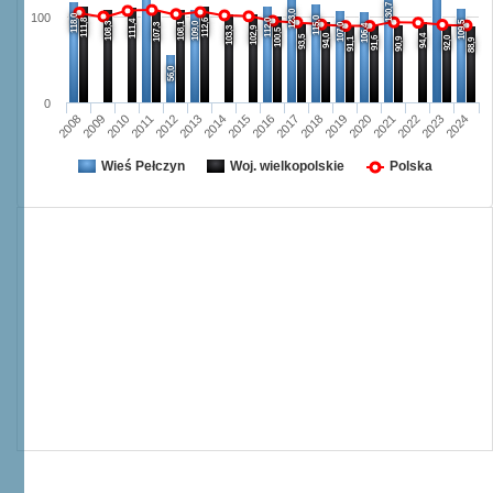
130,7
123,0
100
118,0
115,0
111,8
112,6
112,0
111,4
109,5
108,3
108,1
109,0
107,3
107,0
106,4
103,3
102,9
100,5
94,0
94,4
93,5
91,6
92,0
91,1
90,9
88,9
56,0
0
2008
2009
2010
2011
2012
2013
2014
2015
2016
2017
2018
2019
2020
2021
2022
2023
2024
Wieś Pełczyn
Woj. wielkopolskie
Polska