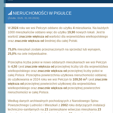
NIERUCHOMOŚCI W PIGUŁCE
(Źródło: GUS, 31.XII.2024)
W
2024
roku we wsi Pełczyn oddano do użytku
4
mieszkania. Na każdych
1000 mieszkańców oddano więc do użytku
19,90
nowych lokali. Jest to
wartość
znacznie większa od
wartości dla województwa wielkopolskiego
oraz
znacznie większa od
średniej dla całej Polski.
75,0%
mieszkań zostało przeznaczonych na sprzedaż lub wynajem,
25,0%
na cele indywidualne.
Przeciętna liczba pokoi w nowo oddanych mieszkaniach we wsi Pełczyn
to
4,50
i jest
znacznie większa od
przeciętnej liczby izb dla województwa
wielkopolskiego oraz
znacznie większa od
przeciętnej liczby pokoi w
całej Polsce. Przeciętna powierzchnia użytkowa nieruchomości oddanej
2
do użytkowania w 2024 roku we wsi Pełczyn to
109,50 m
i jest
znacznie
większa od
przeciętnej powierzchni użytkowej dla województwa
wielkopolskiego oraz
znacznie większa od
przeciętnej powierzchni
nieruchomości w całej Polsce.
Według danych archiwalnych pochodzących z Narodowego Spisu
Powszechnego Ludności i Mieszkań z
2002
roku dotyczących instalacji
techniczno-sanitarnych na
23
zamieszkane wówczas mieszkania
23