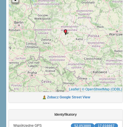
Leaflet
|
© OpenStreetMap (ODBL)
Zobacz Google Street View
Identyfikatory
Współrzędne GPS
52.053889
17.016667