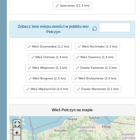
Jaraczewo (21,3 km)
Zobacz inne miejscowości w pobliżu wsi
Pełczyn
Wieś Grzymysław (1,2 km)
Wieś Nochówko (1,3 km)
Wieś Ostrowo (1,8 km)
Wieś Gawrony (1,9 km)
Wieś Wirginowo (2,3 km)
Osada Kadzewo (2,3 km)
Wieś Borgowo (2,3 km)
Wieś Bodzyniewo (2,9 km)
Wieś Międzychód (3,0 km)
Osada Marszewo (3,1 km)
Wieś Pełczyn na mapie