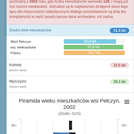
pochodzą z
2002
roku, gdy liczba mieszkańców wynosiła
128
, i mogą już
być mocno nieaktualne. Jednakże są to najświeższe dostępne dane tego
typu dla miejscowości statystycznych dlatego przedstawione są tutaj dla
kompletności w myśl zasady lepsze dane archiwalne, niż żadne.
Średni wiek mieszkańców
31,4 lat
31,4 lat
Wieś Pełczyn
35,8 lat
woj. wielkopolskie
36,7 lat
Polska
Kobiety
32,5 lat
(średni wiek)
Mężczyźni
30,3 lat
(średni wiek)
Piramida wieku mieszkańców wsi Pełczyn,
2002
(Źródło: GUS)
80+
80+