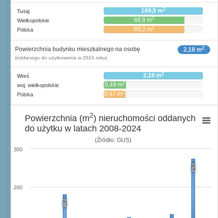
2
109,5 m
Tutaj
2
88,9 m
Wielkopolskie
2
89,2 m
Polska
2
Powierzchnia budynku mieszkalnego na osobę
2,18 m
(oddanego do użytkowania w 2024 roku)
2
2,18 m
Wieś
2
0,49 m
woj. wielkopolskie
2
0,47 m
Polska
2
Powierzchnia (m
) nieruchomości oddanych
do użytku w latach 2008-2024
(Źródło: GUS)
300
276,0
200
183,0