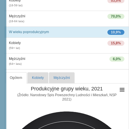
Kobiety
53,5%
(18-59 lat)
Mężczyźni
70,0%
(18-64 lata)
W wieku poprodukcyjnym
10,9%
Kobiety
15,8%
(59+ lat)
Mężczyźni
6,0%
(64+ lata)
Ogółem
Kobiety
Mężczyźni
Produkcyjne grupy wieku, 2021
(Źródło: Narodowy Spis Powszechny Ludności i Mieszkań, NSP
2021)