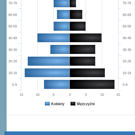
70-79
70-79
60-69
60-69
50-59
50-59
40-49
40-49
30-39
30-39
20-29
20-29
10-19
10-19
0-9
0-9
15
10
5
0
5
10
15
Kobiety
Mężczyźni