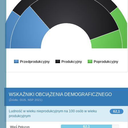
Przedprodukcyjny
Produkcyjny
Poprodukcyjny
WSKAŹNIKI OBCIĄŻENIA DEMOGRAFICZNEGO
(Źródło: GUS, NSP 2021)
Ludność w wieku nieprodukcyjnym na 100 osób w wieku
62,1
produkcyjnym
62,1
Wieś Pełczyn