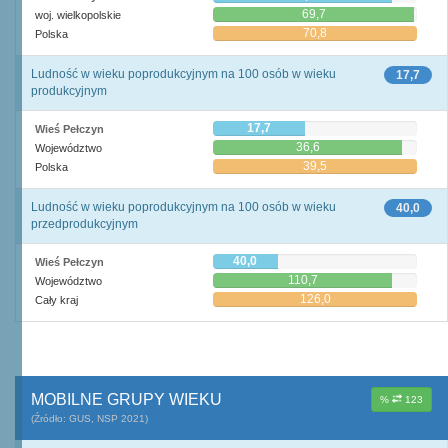
69,7
woj. wielkopolskie
70,8
Polska
Ludność w wieku poprodukcyjnym na 100 osób w wieku
17,7
produkcyjnym
17,7
Wieś Pełczyn
36,6
Województwo
39,5
Polska
Ludność w wieku poprodukcyjnym na 100 osób w wieku
40,0
przedprodukcyjnym
40,0
Wieś Pełczyn
110,7
Województwo
126,0
Cały kraj
MOBILNE GRUPY WIEKU
%
123
(Źródło: GUS, NSP 2021)