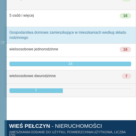
5 osób i więcej
16
Gospodarstwa domowe zamieszkujące w mieszkaniach według składu
rodzinnego
wieloosobowe jednorodzinne
16
16
wieloosobowe dwurodzinne
7
7
WIEŚ PEŁCZYN
- NIERUCHOMOŚCI
(MIESZKANIA ODDANE DO UŻYTKU, POWIERZCHNIA UŻYTKOWA, LICZBA
IZB)