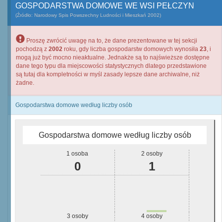
GOSPODARSTWA DOMOWE WE WSI PEŁCZYN
(Źródło: Narodowy Spis Powszechny Ludności i Mieszkań 2002)
Proszę zwrócić uwagę na to, że dane prezentowane w tej sekcji
pochodzą z
2002
roku, gdy liczba gospodarstw domowych wynosiła
23
, i
mogą już być mocno nieaktualne. Jednakże są to najświeższe dostępne
dane tego typu dla miejscowości statystycznych dlatego przedstawione
są tutaj dla kompletności w myśl zasady lepsze dane archiwalne, niż
żadne.
Gospodarstwa domowe według liczby osób
Gospodarstwa domowe według liczby osób
1 osoba
2 osoby
0
1
3 osoby
4 osoby