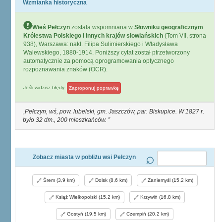
Wzmianka historyczna
Wieś Pełczyn
została wspomniana w
Słowniku geograficznym
Królestwa Polskiego i innych krajów słowiańskich
(Tom VII, strona
938), Warszawa: nakł. Filipa Sulimierskiego i Władysława
Walewskiego, 1880-1914. Poniższy cytat został ptrzetworzony
automatycznie za pomocą oprogramowania optycznego
rozpoznawania znaków (OCR).
Jeśli widzisz błędy
Zaproponuj poprawkę
Pełczyn, wś, pow. lubelski, gm. Jaszczów, par. Biskupice. W 1827 r.
było 32 dm., 200 mieszkańców.
Zobacz miasta w pobliżu wsi Pełczyn
Śrem (3,9 km)
Dolsk (8,6 km)
Zaniemyśl (15,2 km)
Książ Wielkopolski (15,2 km)
Krzywiń (16,8 km)
Gostyń (19,5 km)
Czempiń (20,2 km)