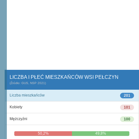
LICZBA I PŁEĆ MIESZKAŃCÓW WSI PEŁCZYN
(Źródło: GUS, NSP 2021)
Liczba mieszkańców
201
Kobiety
101
Mężczyźni
100
50,2%
49,8%