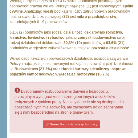
Według danych z rejestru REGON wśród podmiotów posiadających
osobowość prawną we wsi Pełczyn najwięcej (
1
) jest stanowiących
spólki
cywilne
. Analizując rejestr pod kątem liczby zatrudnionych pracowników
można stwierdzić, że najwięcej (
32
) jest
mikro-przedsiębiorstw
,
zatrudniających 0 - 9 pracowników.
6,1%
(
2
) podmiotów jako rodzaj działalności deklarowało
rolnictwo,
leśnictwo, łowiectwo i rybactwo
, jako
przemysł i budownictwo
swój
rodzaj działalności deklarowało
30,3%
(
10
) podmiotów, a
63,6%
(
21
)
podmiotów w rejestrze zakwalifikowana jest jako
pozostała działalność
.
Wśród osób fizycznych prowadzących działalność gospodarczą we wsi
Pełczyn najczęściej deklarowanymi rodzajami przeważającej działalności
są
Budownictwo (23.3%)
oraz
Handel hurtowy i detaliczny; naprawa
pojazdów samochodowych, włączając motocykle (16.7%)
.
Dysponujemy rozbudowanymi danymi o bezrobociu,
przeciętnym wynagrodzeniu i szeregiem innych wskaźników
związanych z rynkiem pracy. Niestety dane te nie są dostępne dla
poszczególnych miejscowości, ale zachęcamy do do zapoznania
się z nimi bezpośrednio na stronie gminy Śrem.
Gmina Śrem - dane o rynku pracy