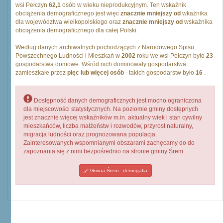
wsi Pełczyn
62,1
osób w wieku nieprodukcyjnym. Ten wskaźnik
obciążenia demograficznego jest więc
znacznie mniejszy od
wkażnika
dla województwa wielkopolskiego oraz
znacznie mniejszy od
wskażnika
obciążenia demograficznego dla całej Polski.
Według danych archiwalnych pochodzących z Narodowego Spisu
Powszechnego Ludności i Mieszkań w
2002
roku we wsi Pełczyn było
23
gospodarstwa domowe. Wśród nich dominowały gospodarstwa
zamieszkałe przez
pięc lub więcej osób
- takich gospodarstw było
16
.
Dostępność danych demograficznych jest mocno ograniczona
dla miejscowości statystycznych. Na poziomie gminy dostępnych
jest znacznie więcej wskaźników m.in. aktualny wiek i stan cywilny
mieszkańców, liczba małżeństw i rozwodów, przyrost naturalny,
migracja ludności oraz prognozowana populacja.
Zainteresowanych wspomnianymi obszarami zachęcamy do do
zapoznania się z nimi bezpośrednio na stronie gminy Śrem.
Gmina Śrem - demogafia