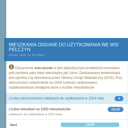
MIESZKANIA ODDANE DO UŻYTKOWANIA WE WSI
PEŁCZYN
(Źródło: GUS, 31.XII.2024)
Oznaczenie
mieszkanie
w tym statystycznym kontekście rozumiane
jest zarówno jako lokal mieszkalny jak i dom. Zastosowana terminologia
jest zgodna z tą stosowaną przez Główny Urząd Statystyczny (GUS). Przy
obliczeniach wskaźników na 1000 ludności zastosowano
najaktualniejsze dostępne dane o liczbie mieszkańców.
Liczba nieruchomości oddanych do użytkowania w 2024 roku
4
Liczba mieszkań na 1000 mieszkańców
19,90
(oddanych do użytkowania w 2024 roku)
19,90
Wieś