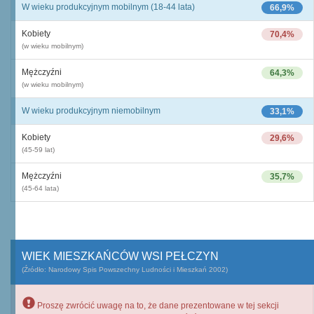
W wieku produkcyjnym mobilnym (18-44 lata)
66,9%
Kobiety
70,4%
(w wieku mobilnym)
Mężczyźni
64,3%
(w wieku mobilnym)
W wieku produkcyjnym niemobilnym
33,1%
Kobiety
29,6%
(45-59 lat)
Mężczyźni
35,7%
(45-64 lata)
WIEK MIESZKAŃCÓW WSI PEŁCZYN
(Źródło: Narodowy Spis Powszechny Ludności i Mieszkań 2002)
Proszę zwrócić uwagę na to, że dane prezentowane w tej sekcji