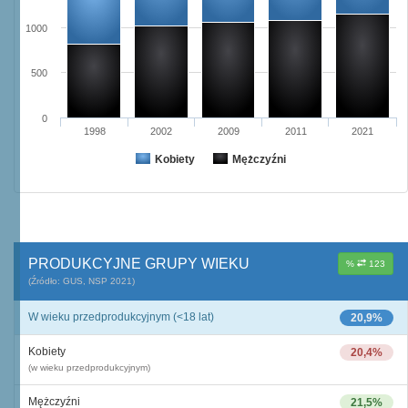
1000
500
0
1998
2002
2009
2011
2021
Kobiety
Mężczyźni
PRODUKCYJNE GRUPY WIEKU
%
123
(Źródło: GUS, NSP 2021)
W wieku przedprodukcyjnym (<18 lat)
20,9%
Kobiety
20,4%
(w wieku przedprodukcyjnym)
Mężczyźni
21,5%