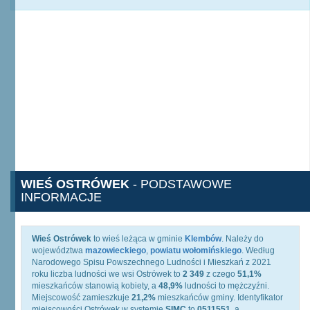
WIEŚ OSTRÓWEK
- PODSTAWOWE
INFORMACJE
Wieś Ostrówek
to wieś leżąca w gminie
Klembów
. Należy do
województwa
mazowieckiego
,
powiatu wołomińskiego
. Według
Narodowego Spisu Powszechnego Ludności i Mieszkań z 2021
roku liczba ludności we wsi Ostrówek to
2 349
z czego
51,1%
mieszkańców stanowią kobiety, a
48,9%
ludności to mężczyźni.
Miejscowość zamieszkuje
21,2%
mieszkańców gminy. Identyfikator
miejscowości Ostrówek w systemie
SIMC
to
0511551
, a