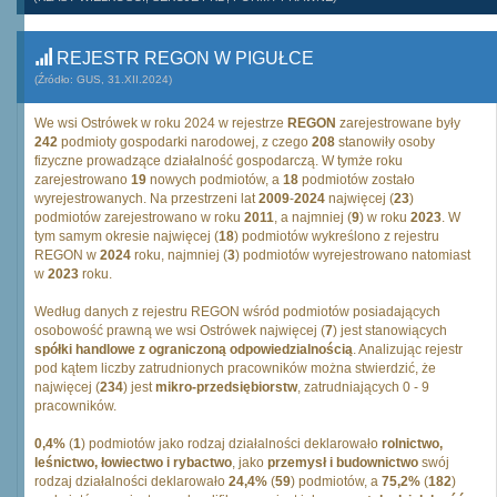
REJESTR REGON W PIGUŁCE
(Źródło: GUS, 31.XII.2024)
We wsi Ostrówek w roku 2024 w rejestrze
REGON
zarejestrowane były
242
podmioty gospodarki narodowej, z czego
208
stanowiły osoby
fizyczne prowadzące działalność gospodarczą. W tymże roku
zarejestrowano
19
nowych podmiotów, a
18
podmiotów zostało
wyrejestrowanych. Na przestrzeni lat
2009
-
2024
najwięcej (
23
)
podmiotów zarejestrowano w roku
2011
, a najmniej (
9
) w roku
2023
. W
tym samym okresie najwięcej (
18
) podmiotów wykreślono z rejestru
REGON w
2024
roku, najmniej (
3
) podmiotów wyrejestrowano natomiast
w
2023
roku.
Według danych z rejestru REGON wśród podmiotów posiadających
osobowość prawną we wsi Ostrówek najwięcej (
7
) jest stanowiących
spółki handlowe z ograniczoną odpowiedzialnością
. Analizując rejestr
pod kątem liczby zatrudnionych pracowników można stwierdzić, że
najwięcej (
234
) jest
mikro-przedsiębiorstw
, zatrudniających 0 - 9
pracowników.
0,4%
(
1
) podmiotów jako rodzaj działalności deklarowało
rolnictwo,
leśnictwo, łowiectwo i rybactwo
, jako
przemysł i budownictwo
swój
rodzaj działalności deklarowało
24,4%
(
59
) podmiotów, a
75,2%
(
182
)