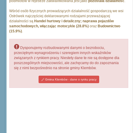
podmiotów w rejestrze zakwalifikowana jest jako
pozostała działalność
.
Wśród osób fizycznych prowadzących działalność gospodarczą we wsi
Ostrówek najczęściej deklarowanymi rodzajami przeważającej
działalności są
Handel hurtowy i detaliczny; naprawa pojazdów
samochodowych, włączając motocykle (28.8%)
oraz
Budownictwo
(15.9%)
.
Dysponujemy rozbudowanymi danymi o bezrobociu,
przeciętnym wynagrodzeniu i szeregiem innych wskaźników
związanych z rynkiem pracy. Niestety dane te nie są dostępne dla
poszczególnych miejscowości, ale zachęcamy do do zapoznania
się z nimi bezpośrednio na stronie gminy Klembów.
Gmina Klembów - dane o rynku pracy