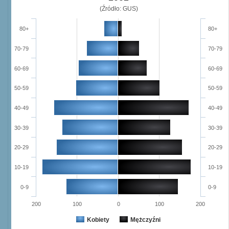
(Źródło: GUS)
80+
80+
70-79
70-79
60-69
60-69
50-59
50-59
40-49
40-49
30-39
30-39
20-29
20-29
10-19
10-19
0-9
0-9
200
100
0
100
200
Kobiety
Mężczyźni