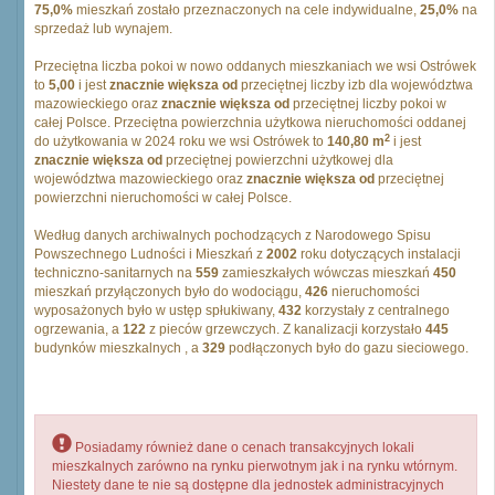
75,0%
mieszkań zostało przeznaczonych na cele indywidualne,
25,0%
na
sprzedaż lub wynajem.
Przeciętna liczba pokoi w nowo oddanych mieszkaniach we wsi Ostrówek
to
5,00
i jest
znacznie większa od
przeciętnej liczby izb dla województwa
mazowieckiego oraz
znacznie większa od
przeciętnej liczby pokoi w
całej Polsce. Przeciętna powierzchnia użytkowa nieruchomości oddanej
2
do użytkowania w 2024 roku we wsi Ostrówek to
140,80 m
i jest
znacznie większa od
przeciętnej powierzchni użytkowej dla
województwa mazowieckiego oraz
znacznie większa od
przeciętnej
powierzchni nieruchomości w całej Polsce.
Według danych archiwalnych pochodzących z Narodowego Spisu
Powszechnego Ludności i Mieszkań z
2002
roku dotyczących instalacji
techniczno-sanitarnych na
559
zamieszkałych wówczas mieszkań
450
mieszkań przyłączonych było do wodociągu,
426
nieruchomości
wyposażonych było w ustęp spłukiwany,
432
korzystały z centralnego
ogrzewania, a
122
z pieców grzewczych. Z kanalizacji korzystało
445
budynków mieszkalnych , a
329
podłączonych było do gazu sieciowego.
Posiadamy również dane o cenach transakcyjnych lokali
mieszkalnych zarówno na rynku pierwotnym jak i na rynku wtórnym.
Niestety dane te nie są dostępne dla jednostek administracyjnych