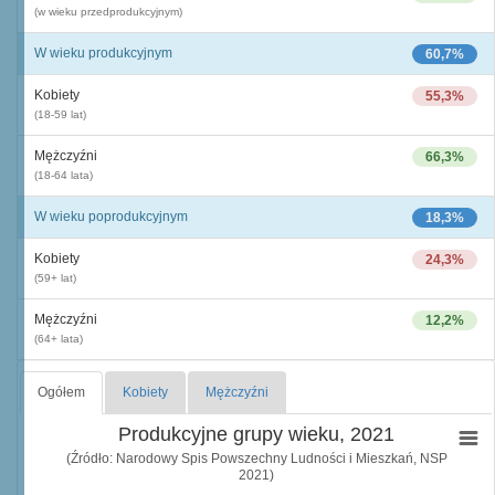
(w wieku przedprodukcyjnym)
W wieku produkcyjnym
60,7%
Kobiety
55,3%
(18-59 lat)
Mężczyźni
66,3%
(18-64 lata)
W wieku poprodukcyjnym
18,3%
Kobiety
24,3%
(59+ lat)
Mężczyźni
12,2%
(64+ lata)
Ogółem
Kobiety
Mężczyźni
Produkcyjne grupy wieku, 2021
(Źródło: Narodowy Spis Powszechny Ludności i Mieszkań, NSP
2021)