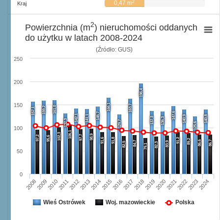
2
0,47 m
Kraj
2
Powierzchnia (m
) nieruchomości oddanych
do użytku w latach 2008-2024
(Źródło: GUS)
250
200
196,4
166,1
150
163,7
161,0
159,2
157,1
147,6
146,7
142,1
141,1
140,9
140,8
137,3
136,3
132,3
129,7
125,6
100
106,1
102,3
98,9
97,7
97,2
95,6
91,6
91,8
91,2
89,2
86,6
86,7
84,7
83,9
82,5
82,3
79,1
50
0
2008
2009
2010
2011
2012
2013
2014
2015
2016
2017
2018
2019
2020
2021
2022
2023
2024
Wieś Ostrówek
Woj. mazowieckie
Polska