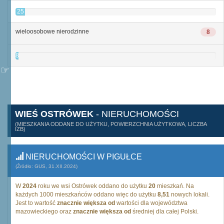
25
wieloosobowe nierodzinne
8
8
WIEŚ OSTRÓWEK
- NIERUCHOMOŚCI
(MIESZKANIA ODDANE DO UŻYTKU, POWIERZCHNIA UŻYTKOWA, LICZBA
IZB)
NIERUCHOMOŚCI W PIGUŁCE
(Źródło: GUS, 31.XII.2024)
W
2024
roku we wsi Ostrówek oddano do użytku
20
mieszkań. Na
każdych 1000 mieszkańców oddano więc do użytku
8,51
nowych lokali.
Jest to wartość
znacznie większa od
wartości dla województwa
mazowieckiego oraz
znacznie większa od
średniej dla całej Polski.