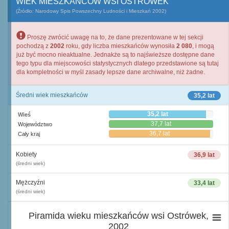
WIEK MIESZKAŃCÓW WSI OSTRÓWEK
(Źródło: Narodowy Spis Powszechny Ludności i Mieszkań 2002)
Proszę zwrócić uwagę na to, że dane prezentowane w tej sekcji
pochodzą z
2002
roku, gdy liczba mieszkańców wynosiła
2 080
, i mogą
już być mocno nieaktualne. Jednakże są to najświeższe dostępne dane
tego typu dla miejscowości statystycznych dlatego przedstawione są tutaj
dla kompletności w myśl zasady lepsze dane archiwalne, niż żadne.
Średni wiek mieszkańców
35,2 lat
35,2 lat
Wieś
37,7 lat
Województwo
36,7 lat
Cały kraj
Kobiety
36,9 lat
(średni wiek)
Mężczyźni
33,4 lat
(średni wiek)
Piramida wieku mieszkańców wsi Ostrówek,
2002