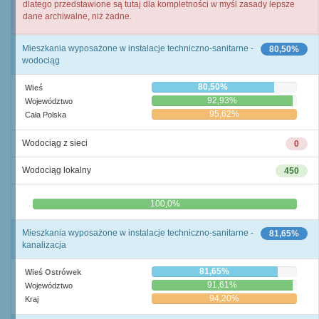
dlatego przedstawione są tutaj dla kompletności w myśl zasady lepsze
dane archiwalne, niż żadne.
Mieszkania wyposażone w instalacje techniczno-sanitarne -
80,50%
wodociąg
80,50%
Wieś
92,93%
Województwo
95,62%
Cała Polska
Wodociąg z sieci
0
Wodociąg lokalny
450
0,0%
100,0%
Mieszkania wyposażone w instalacje techniczno-sanitarne -
81,65%
kanalizacja
81,65%
Wieś Ostrówek
91,61%
Województwo
94,20%
Kraj