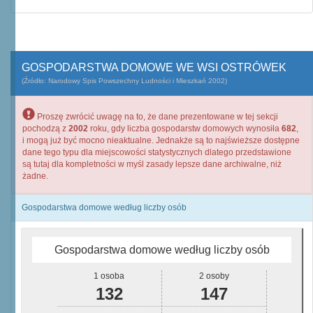
GOSPODARSTWA DOMOWE WE WSI OSTRÓWEK
(Źródło: Narodowy Spis Powszechny Ludności i Mieszkań 2002)
Proszę zwrócić uwagę na to, że dane prezentowane w tej sekcji
pochodzą z
2002
roku, gdy liczba gospodarstw domowych wynosiła
682
,
i mogą już być mocno nieaktualne. Jednakże są to najświeższe dostępne
dane tego typu dla miejscowości statystycznych dlatego przedstawione
są tutaj dla kompletności w myśl zasady lepsze dane archiwalne, niż
żadne.
Gospodarstwa domowe według liczby osób
Gospodarstwa domowe według liczby osób
1 osoba
2 osoby
132
147