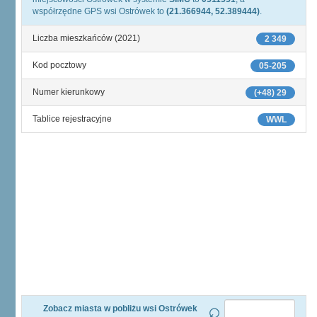
współrzędne GPS wsi Ostrówek to
(21.366944, 52.389444)
.
Liczba mieszkańców (2021)
2 349
Kod pocztowy
05-205
Numer kierunkowy
(+48) 29
Tablice rejestracyjne
WWL
Zobacz miasta w pobliżu wsi Ostrówek