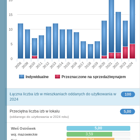
20
15
10
5
0
2023
2018
2008
2013
2020
2010
2015
2022
2012
2017
2024
2014
2019
2009
2016
2021
2011
Indywidualne
Przeznaczone na sprzedaż/wynajem
Łączna liczba izb w mieszkaniach oddanych do użytkowania w
100
2024
Przeciętna liczba izb w lokalu
5,00
(oddanego do użytkowania w 2024 roku)
5,00
Wieś Ostrówek
3,59
woj. mazowieckie