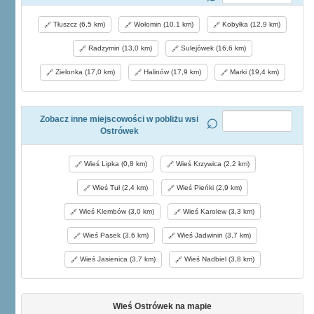
Tłuszcz (6,5 km)
Wołomin (10,1 km)
Kobyłka (12,9 km)
Radzymin (13,0 km)
Sulejówek (16,6 km)
Zielonka (17,0 km)
Halinów (17,9 km)
Marki (19,4 km)
Zobacz inne miejscowości w pobliżu wsi
Ostrówek
Wieś Lipka (0,8 km)
Wieś Krzywica (2,2 km)
Wieś Tuł (2,4 km)
Wieś Pieńki (2,9 km)
Wieś Klembów (3,0 km)
Wieś Karolew (3,3 km)
Wieś Pasek (3,6 km)
Wieś Jadwinin (3,7 km)
Wieś Jasienica (3,7 km)
Wieś Nadbiel (3,8 km)
Wieś Ostrówek na mapie