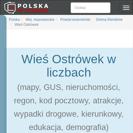
Pok
naw
Polska
Woj. mazowieckie
Powiat wołomiński
Gmina Klembów
Wieś Ostrówek
Wieś Ostrówek w
liczbach
(mapy, GUS, nieruchomości,
regon, kod pocztowy, atrakcje,
wypadki drogowe, kierunkowy,
edukacja, demografia)