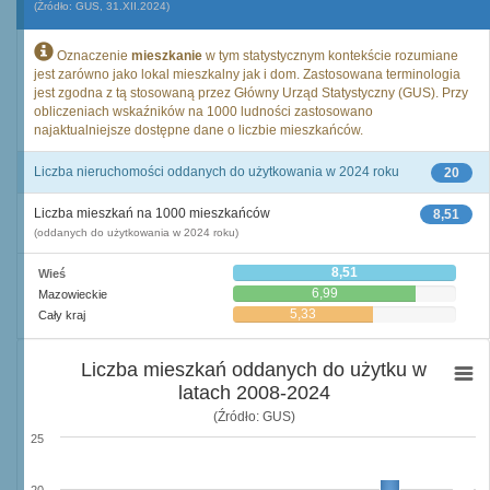
(Źródło: GUS, 31.XII.2024)
Oznaczenie
mieszkanie
w tym statystycznym kontekście rozumiane
jest zarówno jako lokal mieszkalny jak i dom. Zastosowana terminologia
jest zgodna z tą stosowaną przez Główny Urząd Statystyczny (GUS). Przy
obliczeniach wskaźników na 1000 ludności zastosowano
najaktualniejsze dostępne dane o liczbie mieszkańców.
Liczba nieruchomości oddanych do użytkowania w 2024 roku
20
Liczba mieszkań na 1000 mieszkańców
8,51
(oddanych do użytkowania w 2024 roku)
8,51
Wieś
6,99
Mazowieckie
5,33
Cały kraj
Liczba mieszkań oddanych do użytku w
latach 2008-2024
(Źródło: GUS)
25