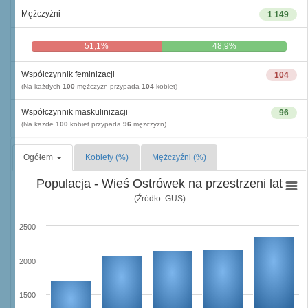
Mężczyźni
1 149
51,1%
48,9%
Współczynnik feminizacji
104
(Na każdych
100
mężczyzn przypada
104
kobiet)
Współczynnik maskulinizacji
96
(Na każde
100
kobiet przypada
96
mężczyzn)
Ogółem
Kobiety (%)
Mężczyźni (%)
Populacja - Wieś Ostrówek na przestrzeni lat
(Źródło: GUS)
2500
2000
1500