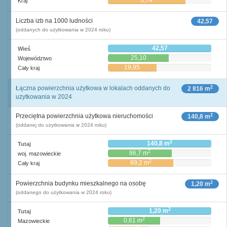
3,74
Kraj
Liczba izb na 1000 ludności
42,57
(oddanych do użytkowania w 2024 roku)
42,57
Wieś
25,10
Województwo
19,95
Cały kraj
2
Łączna powierzchnia użytkowa w lokalach oddanych do
2 816 m
użytkowania w 2024
2
Przeciętna powierzchnia użytkowa nieruchomości
140,8 m
(oddanej do użytkowania w 2024 roku)
2
140,8 m
Tutaj
2
86,7 m
woj. mazowieckie
2
89,2 m
Cały kraj
2
Powierzchnia budynku mieszkalnego na osobę
1,20 m
(oddanego do użytkowania w 2024 roku)
2
1,20 m
Tutaj
2
0,61 m
Mazowieckie