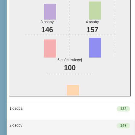
3 osoby
4 osoby
146
157
5 osób i więcej
100
1 osoba
132
2 osoby
147