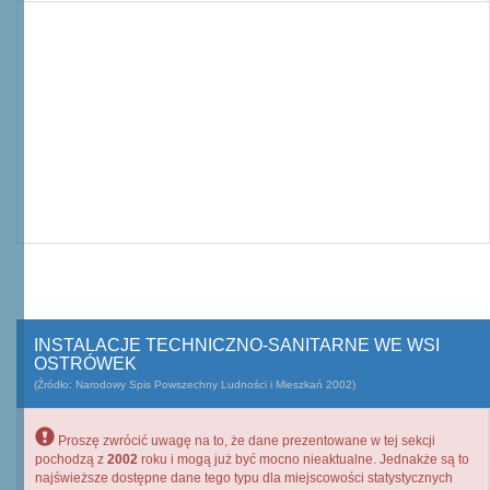
INSTALACJE TECHNICZNO-SANITARNE WE WSI
OSTRÓWEK
(Źródło: Narodowy Spis Powszechny Ludności i Mieszkań 2002)
Proszę zwrócić uwagę na to, że dane prezentowane w tej sekcji
pochodzą z
2002
roku i mogą już być mocno nieaktualne. Jednakże są to
najświeższe dostępne dane tego typu dla miejscowości statystycznych