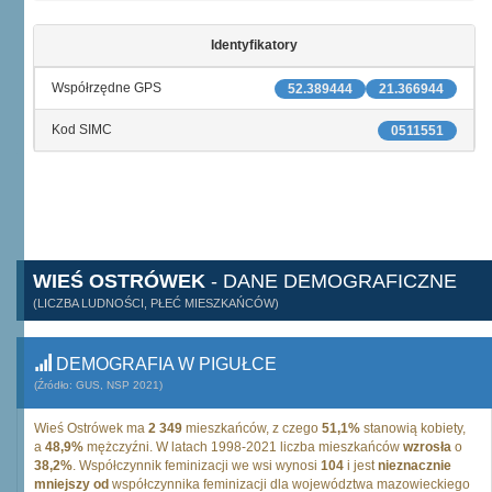
Identyfikatory
Współrzędne GPS
52.389444
21.366944
Kod SIMC
0511551
WIEŚ OSTRÓWEK
- DANE DEMOGRAFICZNE
(LICZBA LUDNOŚCI, PŁEĆ MIESZKAŃCÓW)
DEMOGRAFIA W PIGUŁCE
(Źródło: GUS, NSP 2021)
Wieś Ostrówek ma
2 349
mieszkańców, z czego
51,1%
stanowią kobiety,
a
48,9%
mężczyźni. W latach 1998-2021 liczba mieszkańców
wzrosła
o
38,2%
. Współczynnik feminizacji we wsi wynosi
104
i jest
nieznacznie
mniejszy od
współczynnika feminizacji dla województwa mazowieckiego