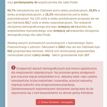
oraz
porównywalny do
współczynnika dla całej Polski.
60,7%
mieszkańców wsi Ostrówek jest w wieku produkcyjnym,
20,9%
w
wieku przedprodukcyjnym, a
18,3%
mieszkańców jest w wieku
poprodukcyjnym. Na 100 osób w wieku produkcyjnym przypada we we
wsi Ostrówek
64,7
osób w wieku nieprodukcyjnym. Ten wskaźnik
obciążenia demograficznego jest więc
mniejszy od
wkażnika dla
województwa mazowieckiego oraz
mniejszy od
wskażnika obciążenia
demograficznego dla całej Polski.
Według danych archiwalnych pochodzących z Narodowego Spisu
Powszechnego Ludności i Mieszkań w
2002
roku we wsi Ostrówek było
682
gospodarstwa domowe. Wśród nich dominowały gospodarstwa
zamieszkałe przez
cztery osoby
- takich gospodarstw było
157
.
Dostępność danych demograficznych jest mocno ograniczona
dla miejscowości statystycznych. Na poziomie gminy dostępnych
jest znacznie więcej wskaźników m.in. aktualny wiek i stan cywilny
mieszkańców, liczba małżeństw i rozwodów, przyrost naturalny,
migracja ludności oraz prognozowana populacja.
Zainteresowanych wspomnianymi obszarami zachęcamy do do
zapoznania się z nimi bezpośrednio na stronie gminy Klembów.
Gmina Klembów - demogafia