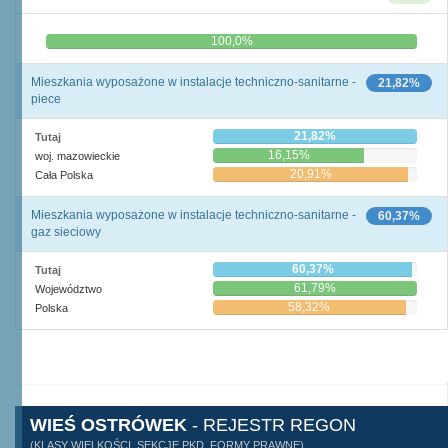
0,0%
100,0%
Mieszkania wyposażone w instalacje techniczno-sanitarne -
21,82%
piece
21,82%
Tutaj
16,15%
woj. mazowieckie
20,91%
Cała Polska
Mieszkania wyposażone w instalacje techniczno-sanitarne -
60,37%
gaz sieciowy
60,37%
Tutaj
61,79%
Województwo
58,32%
Polska
WIEŚ OSTRÓWEK
- REJESTR REGON
(KLASY WIELKOŚCI, SEKCJE PKD, FORMY PRAWNE)