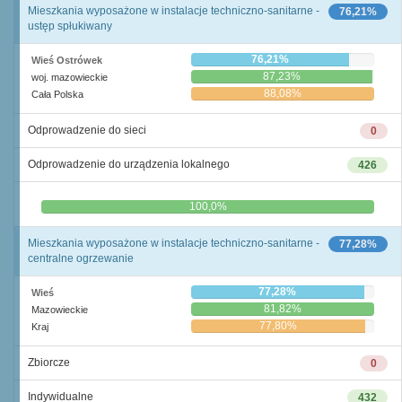
Mieszkania wyposażone w instalacje techniczno-sanitarne -
76,21%
ustęp spłukiwany
76,21%
Wieś Ostrówek
87,23%
woj. mazowieckie
88,08%
Cała Polska
Odprowadzenie do sieci
0
Odprowadzenie do urządzenia lokalnego
426
0,0%
100,0%
Mieszkania wyposażone w instalacje techniczno-sanitarne -
77,28%
centralne ogrzewanie
77,28%
Wieś
81,82%
Mazowieckie
77,80%
Kraj
Zbiorcze
0
Indywidualne
432