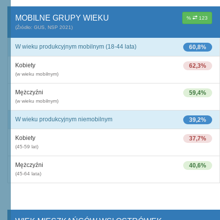
MOBILNE GRUPY WIEKU
%
123
(Źródło: GUS, NSP 2021)
W wieku produkcyjnym mobilnym (18-44 lata)
60,8%
Kobiety
62,3%
(w wieku mobilnym)
Mężczyźni
59,4%
(w wieku mobilnym)
W wieku produkcyjnym niemobilnym
39,2%
Kobiety
37,7%
(45-59 lat)
Mężczyźni
40,6%
(45-64 lata)