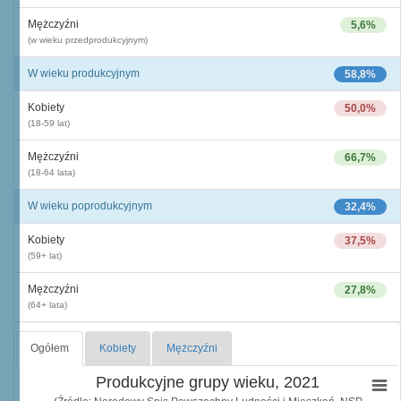
Mężczyźni
5,6%
(w wieku przedprodukcyjnym)
W wieku produkcyjnym
58,8%
Kobiety
50,0%
(18-59 lat)
Mężczyźni
66,7%
(18-64 lata)
W wieku poprodukcyjnym
32,4%
Kobiety
37,5%
(59+ lat)
Mężczyźni
27,8%
(64+ lata)
Ogółem
Kobiety
Mężczyźni
Produkcyjne grupy wieku, 2021