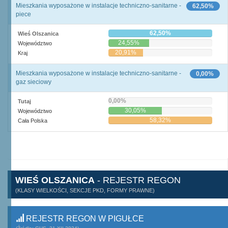
Mieszkania wyposażone w instalacje techniczno-sanitarne -
62,50%
piece
62,50%
Wieś Olszanica
24,55%
Województwo
20,91%
Kraj
Mieszkania wyposażone w instalacje techniczno-sanitarne -
0,00%
gaz sieciowy
0,00%
Tutaj
30,05%
Województwo
58,32%
Cała Polska
WIEŚ OLSZANICA
- REJESTR REGON
(KLASY WIELKOŚCI, SEKCJE PKD, FORMY PRAWNE)
REJESTR REGON W PIGUŁCE