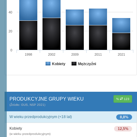
40
20
0
1998
2002
2009
2011
2021
Kobiety
Mężczyźni
PRODUKCYJNE GRUPY WIEKU
%
123
(Źródło: GUS, NSP 2021)
W wieku przedprodukcyjnym (<18 lat)
8,8%
Kobiety
12,5%
(w wieku przedprodukcyjnym)