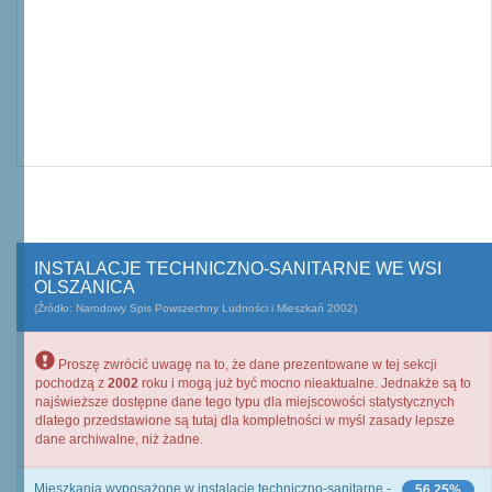
INSTALACJE TECHNICZNO-SANITARNE WE WSI
OLSZANICA
(Źródło: Narodowy Spis Powszechny Ludności i Mieszkań 2002)
Proszę zwrócić uwagę na to, że dane prezentowane w tej sekcji
pochodzą z
2002
roku i mogą już być mocno nieaktualne. Jednakże są to
najświeższe dostępne dane tego typu dla miejscowości statystycznych
dlatego przedstawione są tutaj dla kompletności w myśl zasady lepsze
dane archiwalne, niż żadne.
Mieszkania wyposażone w instalacje techniczno-sanitarne -
56,25%