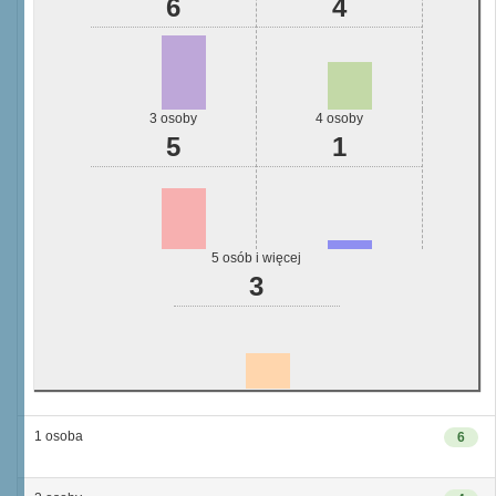
6
4
3 osoby
4 osoby
5
1
5 osób i więcej
3
1 osoba
6