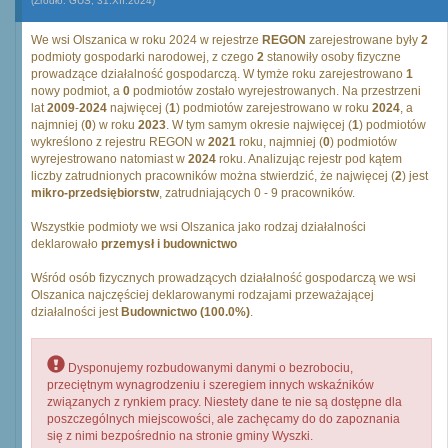
(Źródło: GUS, 31.XII.2024)
We wsi Olszanica w roku 2024 w rejestrze
REGON
zarejestrowane były
2
podmioty gospodarki narodowej, z czego
2
stanowiły osoby fizyczne
prowadzące działalność gospodarczą. W tymże roku zarejestrowano
1
nowy podmiot, a
0
podmiotów zostało wyrejestrowanych. Na przestrzeni
lat
2009
-
2024
najwięcej (
1
) podmiotów zarejestrowano w roku
2024
, a
najmniej (
0
) w roku
2023
. W tym samym okresie najwięcej (
1
) podmiotów
wykreślono z rejestru REGON w
2021
roku, najmniej (
0
) podmiotów
wyrejestrowano natomiast w
2024
roku. Analizując rejestr pod kątem
liczby zatrudnionych pracowników można stwierdzić, że najwięcej (
2
) jest
mikro-przedsiębiorstw
, zatrudniających 0 - 9 pracowników.
Wszystkie podmioty we wsi Olszanica jako rodzaj działalności
deklarowało
przemysł i budownictwo
Wśród osób fizycznych prowadzących działalność gospodarczą we wsi
Olszanica najczęściej deklarowanymi rodzajami przeważającej
działalności jest
Budownictwo (100.0%)
.
Dysponujemy rozbudowanymi danymi o bezrobociu,
przeciętnym wynagrodzeniu i szeregiem innych wskaźników
związanych z rynkiem pracy. Niestety dane te nie są dostępne dla
poszczególnych miejscowości, ale zachęcamy do do zapoznania
się z nimi bezpośrednio na stronie gminy Wyszki.