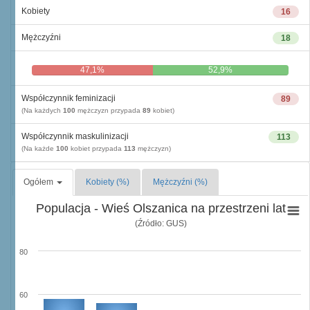
Kobiety
16
Mężczyźni
18
47,1%
52,9%
Współczynnik feminizacji
89
(Na każdych
100
mężczyzn przypada
89
kobiet)
Współczynnik maskulinizacji
113
(Na każde
100
kobiet przypada
113
mężczyzn)
Ogółem
Kobiety (%)
Mężczyźni (%)
Populacja - Wieś Olszanica na przestrzeni lat
(Źródło: GUS)
80
60