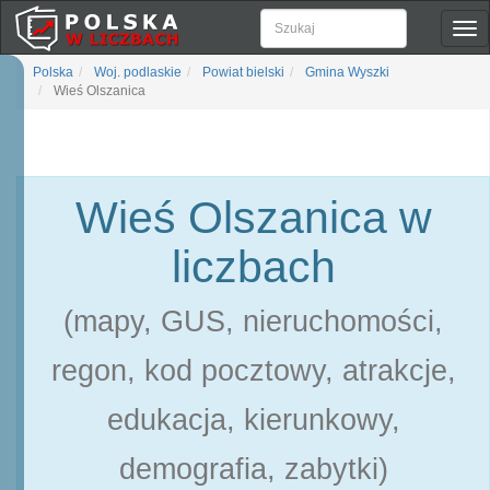
Pok
naw
Polska
Woj. podlaskie
Powiat bielski
Gmina Wyszki
Wieś Olszanica
Wieś Olszanica w
liczbach
(mapy, GUS, nieruchomości,
regon, kod pocztowy, atrakcje,
edukacja, kierunkowy,
demografia, zabytki)