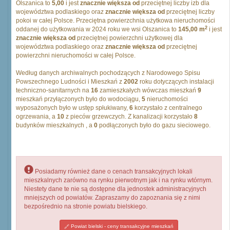
Olszanica to
5,00
i jest
znacznie większa od
przeciętnej liczby izb dla
województwa podlaskiego oraz
znacznie większa od
przeciętnej liczby
pokoi w całej Polsce. Przeciętna powierzchnia użytkowa nieruchomości
2
oddanej do użytkowania w 2024 roku we wsi Olszanica to
145,00 m
i jest
znacznie większa od
przeciętnej powierzchni użytkowej dla
województwa podlaskiego oraz
znacznie większa od
przeciętnej
powierzchni nieruchomości w całej Polsce.
Według danych archiwalnych pochodzących z Narodowego Spisu
Powszechnego Ludności i Mieszkań z
2002
roku dotyczących instalacji
techniczno-sanitarnych na
16
zamieszkałych wówczas mieszkań
9
mieszkań przyłączonych było do wodociągu,
5
nieruchomości
wyposażonych było w ustęp spłukiwany,
6
korzystało z centralnego
ogrzewania, a
10
z pieców grzewczych. Z kanalizacji korzystało
8
budynków mieszkalnych , a
0
podłączonych było do gazu sieciowego.
Posiadamy również dane o cenach transakcyjnych lokali
mieszkalnych zarówno na rynku pierwotnym jak i na rynku wtórnym.
Niestety dane te nie są dostępne dla jednostek administracyjnych
mniejszych od powiatów. Zapraszamy do zapoznania się z nimi
bezpośrednio na stronie powiatu bielskiego.
Powiat bielski - ceny transakcyjne mieszkań