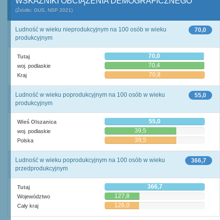
WSKAŹNIKI OBCIĄŻENIA DEMOGRAFICZNEGO
(Źródło: GUS, NSP 2021)
Ludność w wieku nieprodukcyjnym na 100 osób w wieku
70,0
produkcyjnym
70,0
Tutaj
70,4
woj. podlaskie
70,8
Kraj
Ludność w wieku poprodukcyjnym na 100 osób w wieku
55,0
produkcyjnym
55,0
Wieś Olszanica
39,5
woj. podlaskie
39,5
Polska
Ludność w wieku poprodukcyjnym na 100 osób w wieku
366,7
przedprodukcyjnym
366,7
Tutaj
127,8
Województwo
126,0
Cały kraj