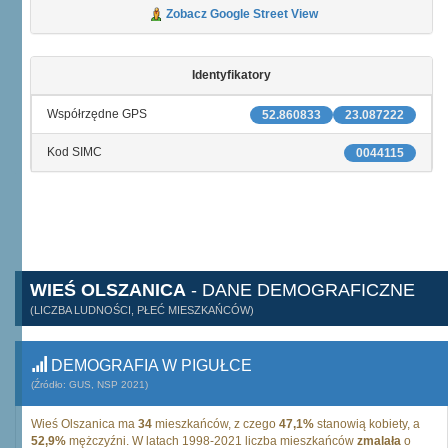
Zobacz Google Street View
Identyfikatory
Współrzędne GPS
52.860833
23.087222
Kod SIMC
0044115
WIEŚ OLSZANICA
- DANE DEMOGRAFICZNE
(LICZBA LUDNOŚCI, PŁEĆ MIESZKAŃCÓW)
DEMOGRAFIA W PIGUŁCE
(Źródło: GUS, NSP 2021)
Wieś Olszanica ma
34
mieszkańców, z czego
47,1%
stanowią kobiety, a
52,9%
mężczyźni. W latach 1998-2021 liczba mieszkańców
zmalała
o