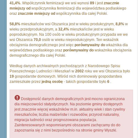
41,4%
. Współczynnik feminizacji we wsi wynosi
89
i jest
znacznie
mniejszy od
współczynnika feminizacji dla województwa podlaskiego
oraz
znacznie mniejszy od
współczynnika dla całej Polski.
58,8%
mieszkańców wsi Olszanica jest w wieku produkcyjnym,
8,8%
w
wieku przedprodukcyjnym, a
32,4%
mieszkańców jest w wieku
poprodukcyjnym. Na 100 osób w wieku produkcyjnym przypada we we
wsi Olszanica
70,0
osób w wieku nieprodukcyjnym. Ten wskaźnik
obciążenia demograficznego jest więc
porównywalny do
wkażnika dla
województwa podlaskiego oraz
porównywalny do
wskażnika obciążenia
demograficznego dla całej Polski.
Według danych archiwalnych pochodzących z Narodowego Spisu
Powszechnego Ludności i Mieszkań w
2002
roku we wsi Olszanica było
19
gospodarstw domowych. Wśród nich dominowały gospodarstwa
zamieszkałe przez
jedną osobę
- takich gospodarstw było
6
.
Dostępność danych demograficznych jest mocno ograniczona
dla miejscowości statystycznych. Na poziomie gminy dostępnych
jest znacznie więcej wskaźników m.in. aktualny wiek i stan cywilny
mieszkańców, liczba małżeństw i rozwodów, przyrost naturalny,
migracja ludności oraz prognozowana populacja.
Zainteresowanych wspomnianymi obszarami zachęcamy do do
zapoznania się z nimi bezpośrednio na stronie gminy Wyszki.