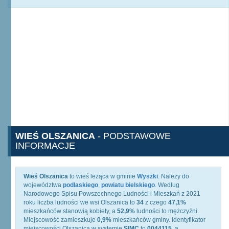
WIEŚ OLSZANICA
- PODSTAWOWE
INFORMACJE
Wieś Olszanica
to wieś leżąca w gminie
Wyszki
. Należy do
województwa
podlaskiego
,
powiatu bielskiego
. Według
Narodowego Spisu Powszechnego Ludności i Mieszkań z 2021
roku liczba ludności we wsi Olszanica to
34
z czego
47,1%
mieszkańców stanowią kobiety, a
52,9%
ludności to mężczyźni.
Miejscowość zamieszkuje
0,9%
mieszkańców gminy. Identyfikator
miejscowości Olszanica w systemie
SIMC
to
0044115
, a