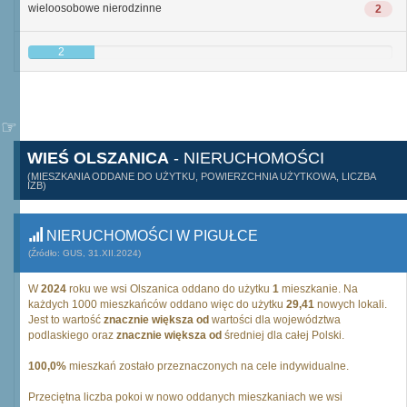
wieloosobowe nierodzinne
2
2
WIEŚ OLSZANICA
- NIERUCHOMOŚCI
(MIESZKANIA ODDANE DO UŻYTKU, POWIERZCHNIA UŻYTKOWA, LICZBA
IZB)
NIERUCHOMOŚCI W PIGUŁCE
(Źródło: GUS, 31.XII.2024)
W
2024
roku we wsi Olszanica oddano do użytku
1
mieszkanie. Na
każdych 1000 mieszkańców oddano więc do użytku
29,41
nowych lokali.
Jest to wartość
znacznie większa od
wartości dla województwa
podlaskiego oraz
znacznie większa od
średniej dla całej Polski.
100,0%
mieszkań zostało przeznaczonych na cele indywidualne.
Przeciętna liczba pokoi w nowo oddanych mieszkaniach we wsi