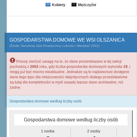
Kobiety
Mężczyźni
GOSPODARSTWA DOMOWE WE WSI OLSZANICA
(Źródło: Narodowy Spis Powszechny Ludności i Mieszkań 2002)
Proszę zwrócić uwagę na to, że dane prezentowane w tej sekcji
pochodzą z
2002
roku, gdy liczba gospodarstw domowych wynosiła
19
, i
mogą już być mocno nieaktualne. Jednakże są to najświeższe dostępne
dane tego typu dla miejscowości statystycznych dlatego przedstawione
są tutaj dla kompletności w myśl zasady lepsze dane archiwalne, niż
żadne.
Gospodarstwa domowe według liczby osób
Gospodarstwa domowe według liczby osób
1 osoba
2 osoby