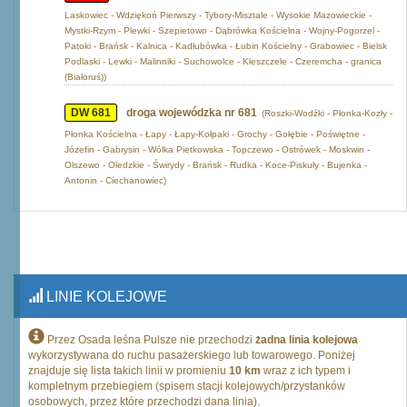
Laskowiec - Wdziękoń Pierwszy - Tybory-Misztale - Wysokie Mazowieckie -
Mystki-Rzym - Plewki - Szepietowo - Dąbrówka Kościelna - Wojny-Pogorzel -
Patoki - Brańsk - Kalnica - Kadłubówka - Łubin Kościelny - Grabowiec - Bielsk
Podlaski - Lewki - Malinniki - Suchowolce - Kleszczele - Czeremcha - granica
(Białoruś))
DW 681
droga wojewódzka nr 681
(Roszki-Wodźki - Płonka-Kozły -
Płonka Kościelna - Łapy - Łapy-Kołpaki - Grochy - Gołębie - Poświętne -
Józefin - Gabrysin - Wólka Pietkowska - Topczewo - Ostrówek - Moskwin -
Olszewo - Oledzkie - Świrydy - Brańsk - Rudka - Koce-Piskuły - Bujenka -
Antonin - Ciechanowiec)
LINIE KOLEJOWE
Przez Osada leśna Pulsze nie przechodzi
żadna linia kolejowa
wykorzystywana do ruchu pasażerskiego lub towarowego. Poniżej
znajduje się lista takich linii w promieniu
10 km
wraz z ich typem i
kompletnym przebiegiem (spisem stacji kolejowych/przystanków
osobowych, przez które przechodzi dana linia).