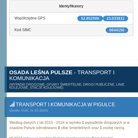
Identyfikatory
Współrzędne GPS
52.852500
23.033611
Kod SIMC
0044150
OSADA LEŚNA PULSZE
- TRANSPORT I
KOMUNIKACJA
(WYPADKI DROGOWE, OFIARY ŚMIERTELNE, DROGI PUBLICZNE, LINIE
KOLEJOWE, STACJE KOLEJOWE)
TRANSPORT I KOMUNIKACJA W PIGUŁCE
(Źródło: GUS, 31.XII.2024)
Według danych z lat 2010 - 2024 w wyniku
1
wypadków drogowych w w
osadzie Pulsze odnotowano
0
ofiar śmiertelnych oraz
1
osobę ranną.