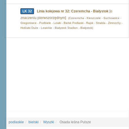
LK 32
Linia kolejowa nr 32: Czeremcha - Białystok
[o
znaczeniu pierwszorzędnym]
(Czeremcha - Kleszczele - Suchowolce -
Gregorowce - Podbiele - Lewki - Bielsk Podlaski - Rajsk - Strabla - Zimnochy -
Hołówki Duże - Lewickie - Białystok Stadion - Białystok)
podlaskie
bielski
Wyszki
Osada leśna Pulsze