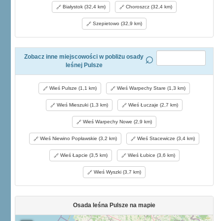
Białystok (32,4 km)
Choroszcz (32,4 km)
Szepietowo (32,9 km)
Zobacz inne miejscowości w pobliżu osady
leśnej Pulsze
Wieś Pulsze (1,1 km)
Wieś Warpechy Stare (1,3 km)
Wieś Mieszuki (1,3 km)
Wieś Łuczaje (2,7 km)
Wieś Warpechy Nowe (2,9 km)
Wieś Niewino Popławskie (3,2 km)
Wieś Stacewicze (3,4 km)
Wieś Łapcie (3,5 km)
Wieś Łubice (3,6 km)
Wieś Wyszki (3,7 km)
Osada leśna Pulsze na mapie