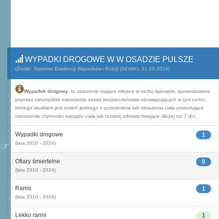
WYPADKI DROGOWE W W OSADZIE PULSZE
(Źródło: Systemu Ewidencji Wypadków i Kolizji (SEWiK), 31.XII.2024)
Wypadek drogowy
, to zdarzenie mające miejsce w ruchu lądowym, spowodowane
poprzez nieumyślne naruszenie zasad bezpieczeństwa obowiązujących w tym ruchu,
którego skutkiem jest śmierć jednego z uczestników lub obrażenia ciała powodujące
naruszenie czynności narządu ciała lub rozstrój zdrowia trwające dłużej niż 7 dni.
Wypadki drogowe
1
(lata 2010 - 2024)
Ofiary śmiertelne
0
(lata 2010 - 2024)
Ranni
1
(lata 2010 - 2024)
Lekko ranni
1