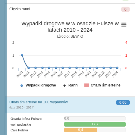
Ciężko ranni
0
Wypadki drogowe w w osadzie Pulsze w
latach 2010 - 2024
(Źródło: SEWiK)
2
4
1
2
0
0
2010
2015
2020
2013
2018
2023
2011
2016
2021
2014
2019
2024
2012
2017
2022
Wypadki drogowe
Ranni
Ofiary śmiertelne
Ofiary śmiertelne na 100 wypadków
0,00
(lata 2010 - 2024)
0,0
Osada leśna Pulsze
17,7
woj. podlaskie
9,4
Cała Polska