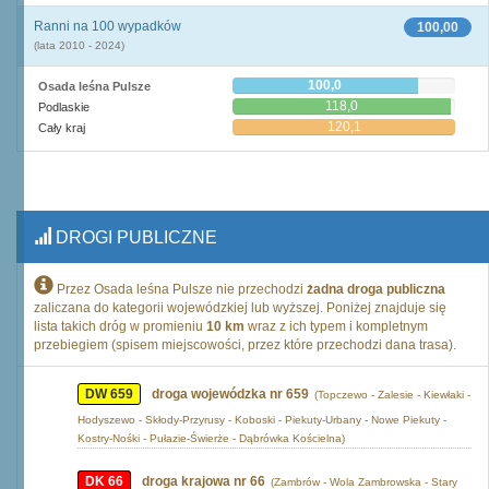
Ranni na 100 wypadków
100,00
(lata 2010 - 2024)
100,0
Osada leśna Pulsze
118,0
Podlaskie
120,1
Cały kraj
DROGI PUBLICZNE
Przez Osada leśna Pulsze nie przechodzi
żadna droga publiczna
zaliczana do kategorii wojewódzkiej lub wyższej. Poniżej znajduje się
lista takich dróg w promieniu
10 km
wraz z ich typem i kompletnym
przebiegiem (spisem miejscowości, przez które przechodzi dana trasa).
DW 659
droga wojewódzka nr 659
(Topczewo - Zalesie - Kiewłaki -
Hodyszewo - Skłody-Przyrusy - Koboski - Piekuty-Urbany - Nowe Piekuty -
Kostry-Nośki - Pułazie-Świerże - Dąbrówka Kościelna)
DK 66
droga krajowa nr 66
(Zambrów - Wola Zambrowska - Stary