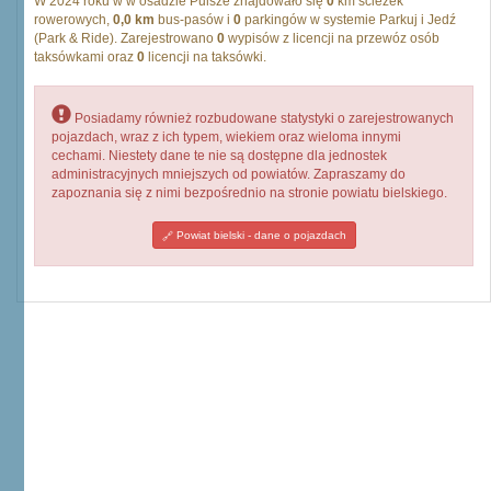
W 2024 roku w w osadzie Pulsze znajdowało się
0
km ścieżek
rowerowych,
0,0 km
bus-pasów i
0
parkingów w systemie Parkuj i Jedź
(Park & Ride). Zarejestrowano
0
wypisów z licencji na przewóz osób
taksówkami oraz
0
licencji na taksówki.
Posiadamy również rozbudowane statystyki o zarejestrowanych
pojazdach, wraz z ich typem, wiekiem oraz wieloma innymi
cechami. Niestety dane te nie są dostępne dla jednostek
administracyjnych mniejszych od powiatów. Zapraszamy do
zapoznania się z nimi bezpośrednio na stronie powiatu bielskiego.
Powiat bielski - dane o pojazdach