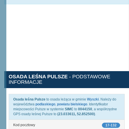
OSADA LEŚNA PULSZE
- PODSTAWOWE
INFORMACJE
Osada leśna Pulsze
to osada leżąca w gminie
Wyszki
. Należy do
województwa
podlaskiego
,
powiatu bielskiego
. Identyfikator
miejscowości Pulsze w systemie
SIMC
to
0044150
, a współrzędne
GPS osady leśnej Pulsze to
(23.033611, 52.852500)
.
Kod pocztowy
17-132