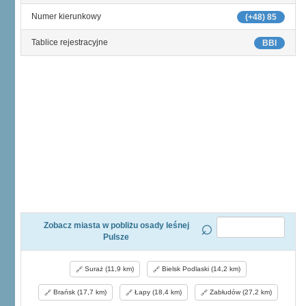
Numer kierunkowy
(+48) 85
Tablice rejestracyjne
BBI
Zobacz miasta w pobliżu osady leśnej
Pulsze
Suraż (11,9 km)
Bielsk Podlaski (14,2 km)
Brańsk (17,7 km)
Łapy (18,4 km)
Zabłudów (27,2 km)