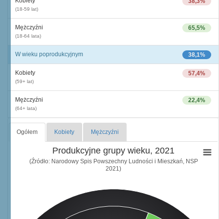
Kobiety
38,3%
(18-59 lat)
Mężczyźni
65,5%
(18-64 lata)
W wieku poprodukcyjnym
38,1%
Kobiety
57,4%
(59+ lat)
Mężczyźni
22,4%
(64+ lata)
Ogółem
Kobiety
Mężczyźni
Produkcyjne grupy wieku, 2021
(Źródło: Narodowy Spis Powszechny Ludności i Mieszkań, NSP
2021)