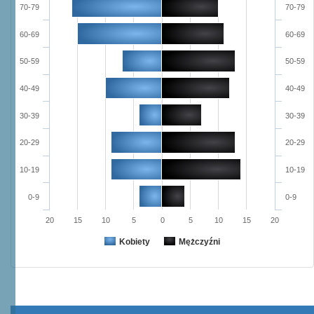
70-79
70-79
60-69
60-69
50-59
50-59
40-49
40-49
30-39
30-39
20-29
20-29
10-19
10-19
0-9
0-9
20
15
10
5
0
5
10
15
20
Kobiety
Mężczyźni