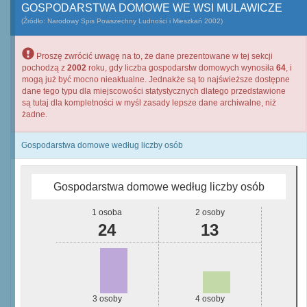
GOSPODARSTWA DOMOWE WE WSI MULAWICZE
(Źródło: Narodowy Spis Powszechny Ludności i Mieszkań 2002)
Proszę zwrócić uwagę na to, że dane prezentowane w tej sekcji
pochodzą z
2002
roku, gdy liczba gospodarstw domowych wynosiła
64
, i
mogą już być mocno nieaktualne. Jednakże są to najświeższe dostępne
dane tego typu dla miejscowości statystycznych dlatego przedstawione
są tutaj dla kompletności w myśl zasady lepsze dane archiwalne, niż
żadne.
Gospodarstwa domowe według liczby osób
Gospodarstwa domowe według liczby osób
1 osoba
2 osoby
24
13
3 osoby
4 osoby