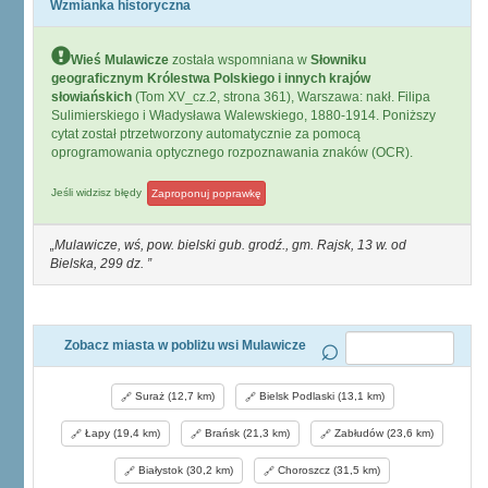
Wzmianka historyczna
Wieś Mulawicze
została wspomniana w
Słowniku
geograficznym Królestwa Polskiego i innych krajów
słowiańskich
(Tom XV_cz.2, strona 361), Warszawa: nakł. Filipa
Sulimierskiego i Władysława Walewskiego, 1880-1914. Poniższy
cytat został ptrzetworzony automatycznie za pomocą
oprogramowania optycznego rozpoznawania znaków (OCR).
Jeśli widzisz błędy
Zaproponuj poprawkę
Mulawicze, wś, pow. bielski gub. grodź., gm. Rajsk, 13 w. od
Bielska, 299 dz.
Zobacz miasta w pobliżu wsi Mulawicze
Suraż (12,7 km)
Bielsk Podlaski (13,1 km)
Łapy (19,4 km)
Brańsk (21,3 km)
Zabłudów (23,6 km)
Białystok (30,2 km)
Choroszcz (31,5 km)