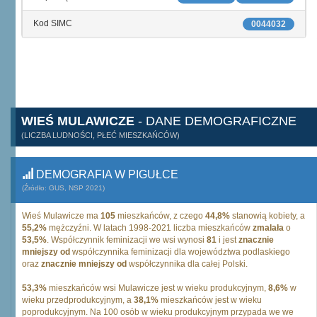
Kod SIMC
0044032
WIEŚ MULAWICZE
- DANE DEMOGRAFICZNE
(LICZBA LUDNOŚCI, PŁEĆ MIESZKAŃCÓW)
DEMOGRAFIA W PIGUŁCE
(Źródło: GUS, NSP 2021)
Wieś Mulawicze ma
105
mieszkańców, z czego
44,8%
stanowią kobiety, a
55,2%
mężczyźni. W latach 1998-2021 liczba mieszkańców
zmalała
o
53,5%
. Współczynnik feminizacji we wsi wynosi
81
i jest
znacznie
mniejszy od
współczynnika feminizacji dla województwa podlaskiego
oraz
znacznie mniejszy od
współczynnika dla całej Polski.
53,3%
mieszkańców wsi Mulawicze jest w wieku produkcyjnym,
8,6%
w
wieku przedprodukcyjnym, a
38,1%
mieszkańców jest w wieku
poprodukcyjnym. Na 100 osób w wieku produkcyjnym przypada we we