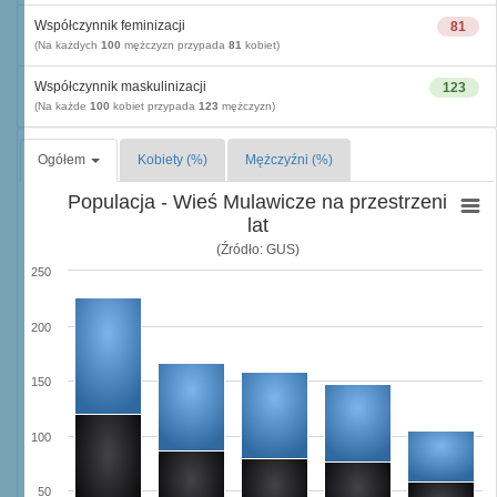
Współczynnik feminizacji
81
(Na każdych
100
mężczyzn przypada
81
kobiet)
Współczynnik maskulinizacji
123
(Na każde
100
kobiet przypada
123
mężczyzn)
Ogółem
Kobiety (%)
Mężczyźni (%)
Populacja - Wieś Mulawicze na przestrzeni
lat
(Źródło: GUS)
250
200
150
100
50