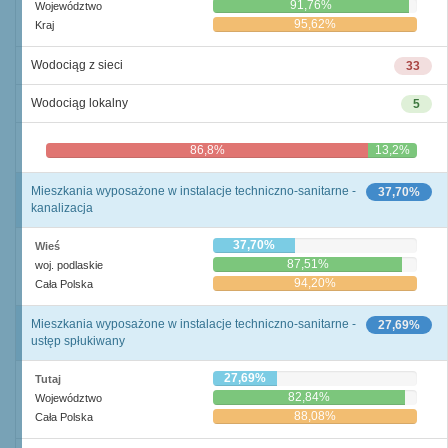
91,76%
Województwo
95,62%
Kraj
Wodociąg z sieci
33
Wodociąg lokalny
5
86,8%
13,2%
Mieszkania wyposażone w instalacje techniczno-sanitarne -
37,70%
kanalizacja
37,70%
Wieś
87,51%
woj. podlaskie
94,20%
Cała Polska
Mieszkania wyposażone w instalacje techniczno-sanitarne -
27,69%
ustęp spłukiwany
27,69%
Tutaj
82,84%
Województwo
88,08%
Cała Polska