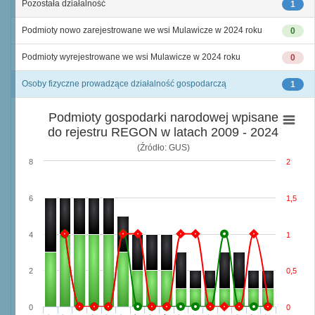
Pozostała działalność
1
Podmioty nowo zarejestrowane we wsi Mulawicze w 2024 roku
0
Podmioty wyrejestrowane we wsi Mulawicze w 2024 roku
0
Osoby fizyczne prowadzące działalność gospodarczą
1
Podmioty gospodarki narodowej wpisane
do rejestru REGON w latach 2009 - 2024
(Źródło: GUS)
8
2
6
1,5
4
1
2
0,5
0
0