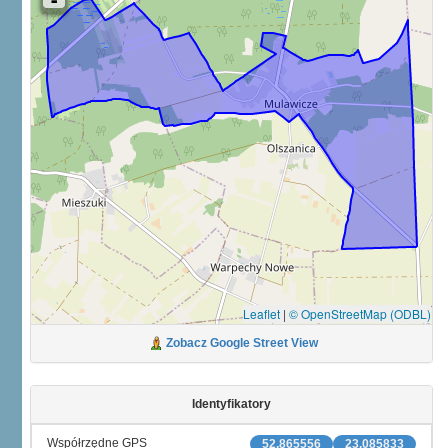
Leaflet
|
© OpenStreetMap (ODBL)
Zobacz Google Street View
Identyfikatory
Współrzędne GPS
52.865556
23.085833