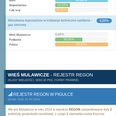
87,69%
Wieś
24,55%
Województwo
20,91%
Cały kraj
Mieszkania wyposażone w instalacje techniczno-sanitarne -
0,00%
gaz sieciowy
0,00%
Wieś Mulawicze
30,05%
Podlaskie
58,32%
Polska
WIEŚ MULAWICZE
- REJESTR REGON
(KLASY WIELKOŚCI, SEKCJE PKD, FORMY PRAWNE)
REJESTR REGON W PIGUŁCE
(Źródło: GUS, 31.XII.2024)
We wsi Mulawicze w roku 2024 w rejestrze
REGON
zarejestrowane były
2
podmioty gospodarki narodowej, z czego
1
stanowiła osoba fizyczna