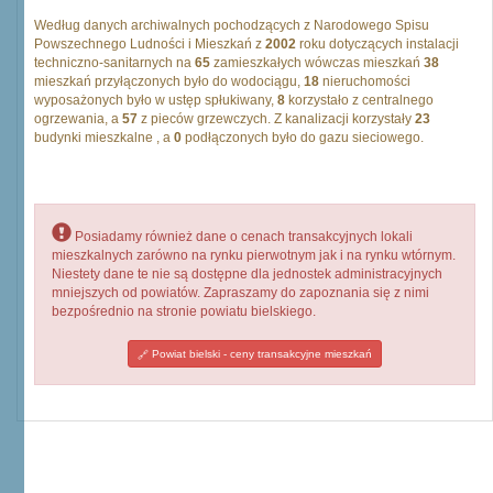
Według danych archiwalnych pochodzących z Narodowego Spisu
Powszechnego Ludności i Mieszkań z
2002
roku dotyczących instalacji
techniczno-sanitarnych na
65
zamieszkałych wówczas mieszkań
38
mieszkań przyłączonych było do wodociągu,
18
nieruchomości
wyposażonych było w ustęp spłukiwany,
8
korzystało z centralnego
ogrzewania, a
57
z pieców grzewczych. Z kanalizacji korzystały
23
budynki mieszkalne , a
0
podłączonych było do gazu sieciowego.
Posiadamy również dane o cenach transakcyjnych lokali
mieszkalnych zarówno na rynku pierwotnym jak i na rynku wtórnym.
Niestety dane te nie są dostępne dla jednostek administracyjnych
mniejszych od powiatów. Zapraszamy do zapoznania się z nimi
bezpośrednio na stronie powiatu bielskiego.
Powiat bielski - ceny transakcyjne mieszkań