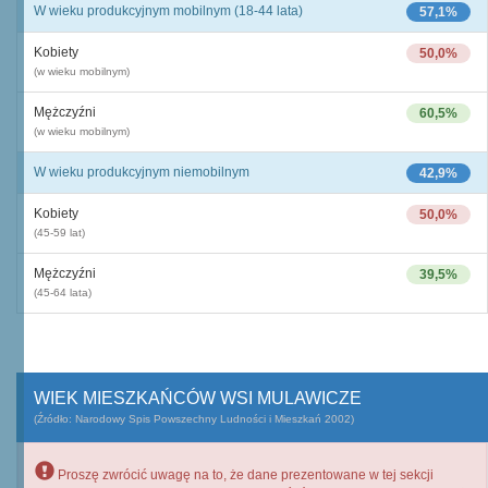
W wieku produkcyjnym mobilnym (18-44 lata)
57,1%
Kobiety
50,0%
(w wieku mobilnym)
Mężczyźni
60,5%
(w wieku mobilnym)
W wieku produkcyjnym niemobilnym
42,9%
Kobiety
50,0%
(45-59 lat)
Mężczyźni
39,5%
(45-64 lata)
WIEK MIESZKAŃCÓW WSI MULAWICZE
(Źródło: Narodowy Spis Powszechny Ludności i Mieszkań 2002)
Proszę zwrócić uwagę na to, że dane prezentowane w tej sekcji