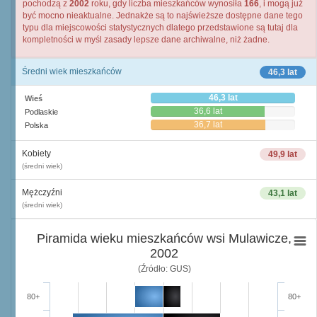
pochodzą z
2002
roku, gdy liczba mieszkańców wynosiła
166
, i mogą już
być mocno nieaktualne. Jednakże są to najświeższe dostępne dane tego
typu dla miejscowości statystycznych dlatego przedstawione są tutaj dla
kompletności w myśl zasady lepsze dane archiwalne, niż żadne.
Średni wiek mieszkańców
46,3 lat
46,3 lat
Wieś
36,6 lat
Podlaskie
36,7 lat
Polska
Kobiety
49,9 lat
(średni wiek)
Mężczyźni
43,1 lat
(średni wiek)
Piramida wieku mieszkańców wsi Mulawicze,
2002
(Źródło: GUS)
80+
80+