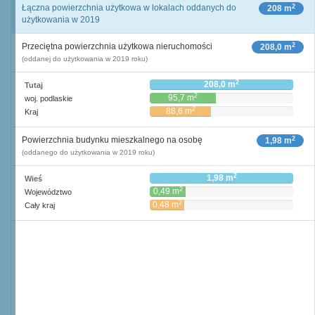
2
Łączna powierzchnia użytkowa w lokalach oddanych do
208 m
użytkowania w 2019
2
Przeciętna powierzchnia użytkowa nieruchomości
208,0 m
(oddanej do użytkowania w 2019 roku)
2
208,0 m
Tutaj
2
95,7 m
woj. podlaskie
2
88,6 m
Kraj
2
Powierzchnia budynku mieszkalnego na osobę
1,98 m
(oddanego do użytkowania w 2019 roku)
2
1,98 m
Wieś
2
0,49 m
Województwo
2
0,48 m
Cały kraj