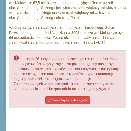
wsi Mulawicze
87,5
osób w wieku nieprodukcyjnym. Ten wskaźnik
obciążenia demograficznego jest więc
znacznie większy od
wkażnika dla
województwa podlaskiego oraz
znacznie większy od
wskażnika
obciążenia demograficznego dla całej Polski.
Według danych archiwalnych pochodzących z Narodowego Spisu
Powszechnego Ludności i Mieszkań w
2002
roku we wsi Mulawicze było
64
gospodarstwa domowe. Wśród nich dominowały gospodarstwa
zamieszkałe przez
jedną osobę
- takich gospodarstw były
24
.
Dostępność danych demograficznych jest mocno ograniczona
dla miejscowości statystycznych. Na poziomie gminy dostępnych
jest znacznie więcej wskaźników m.in. aktualny wiek i stan cywilny
mieszkańców, liczba małżeństw i rozwodów, przyrost naturalny,
migracja ludności oraz prognozowana populacja.
Zainteresowanych wspomnianymi obszarami zachęcamy do do
zapoznania się z nimi bezpośrednio na stronie gminy Wyszki.
Gmina Wyszki - demogafia