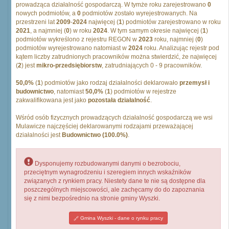
prowadząca działalność gospodarczą. W tymże roku zarejestrowano
0
nowych podmiotów, a
0
podmiotów zostało wyrejestrowanych. Na
przestrzeni lat
2009
-
2024
najwięcej (
1
) podmiotów zarejestrowano w roku
2021
, a najmniej (
0
) w roku
2024
. W tym samym okresie najwięcej (
1
)
podmiotów wykreślono z rejestru REGON w
2023
roku, najmniej (
0
)
podmiotów wyrejestrowano natomiast w
2024
roku. Analizując rejestr pod
kątem liczby zatrudnionych pracowników można stwierdzić, że najwięcej
(
2
) jest
mikro-przedsiębiorstw
, zatrudniających 0 - 9 pracowników.
50,0%
(
1
) podmiotów jako rodzaj działalności deklarowało
przemysł i
budownictwo
, natomiast
50,0%
(
1
) podmiotów w rejestrze
zakwalifikowana jest jako
pozostała działalność
.
Wśród osób fizycznych prowadzących działalność gospodarczą we wsi
Mulawicze najczęściej deklarowanymi rodzajami przeważającej
działalności jest
Budownictwo (100.0%)
.
Dysponujemy rozbudowanymi danymi o bezrobociu,
przeciętnym wynagrodzeniu i szeregiem innych wskaźników
związanych z rynkiem pracy. Niestety dane te nie są dostępne dla
poszczególnych miejscowości, ale zachęcamy do do zapoznania
się z nimi bezpośrednio na stronie gminy Wyszki.
Gmina Wyszki - dane o rynku pracy