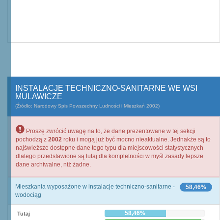
INSTALACJE TECHNICZNO-SANITARNE WE WSI
MULAWICZE
(Źródło: Narodowy Spis Powszechny Ludności i Mieszkań 2002)
Proszę zwrócić uwagę na to, że dane prezentowane w tej sekcji
pochodzą z
2002
roku i mogą już być mocno nieaktualne. Jednakże są to
najświeższe dostępne dane tego typu dla miejscowości statystycznych
dlatego przedstawione są tutaj dla kompletności w myśl zasady lepsze
dane archiwalne, niż żadne.
Mieszkania wyposażone w instalacje techniczno-sanitarne -
58,46%
wodociąg
58,46%
Tutaj