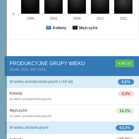
0
1998
2002
2009
2011
2021
Kobiety
Mężczyźni
PRODUKCYJNE GRUPY WIEKU
%
123
(Źródło: GUS, NSP 2021)
W wieku przedprodukcyjnym (<18 lat)
8,6%
Kobiety
4,3%
(w wieku przedprodukcyjnym)
Mężczyźni
12,1%
(w wieku przedprodukcyjnym)
W wieku produkcyjnym
53,3%