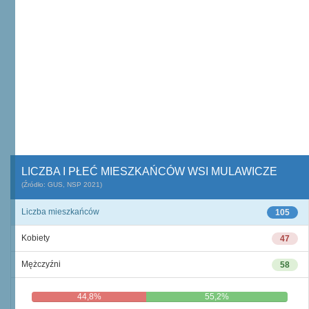
LICZBA I PŁEĆ MIESZKAŃCÓW WSI MULAWICZE
(Źródło: GUS, NSP 2021)
Liczba mieszkańców
105
Kobiety
47
Mężczyźni
58
44,8%
55,2%