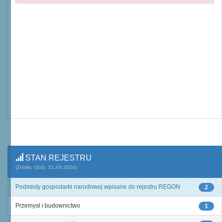
STAN REJESTRU
(Źródło: GUS, 31.XII.2024)
Podmioty gospodarki narodowej wpisane do rejestru REGON
2
Przemysł i budownictwo
1