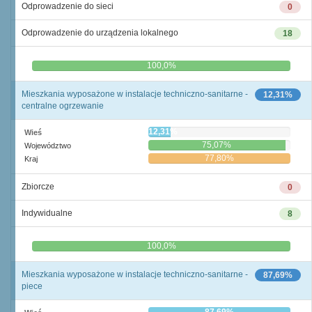
Odprowadzenie do sieci
0
Odprowadzenie do urządzenia lokalnego
18
0,0%
100,0%
Mieszkania wyposażone w instalacje techniczno-sanitarne -
12,31%
centralne ogrzewanie
12,31%
Wieś
75,07%
Województwo
77,80%
Kraj
Zbiorcze
0
Indywidualne
8
0,0%
100,0%
Mieszkania wyposażone w instalacje techniczno-sanitarne -
87,69%
piece