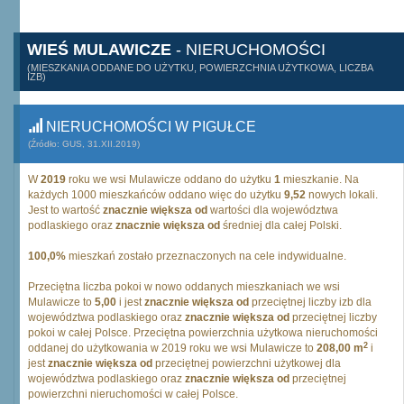
WIEŚ MULAWICZE
- NIERUCHOMOŚCI
(MIESZKANIA ODDANE DO UŻYTKU, POWIERZCHNIA UŻYTKOWA, LICZBA
IZB)
NIERUCHOMOŚCI W PIGUŁCE
(Źródło: GUS, 31.XII.2019)
W
2019
roku we wsi Mulawicze oddano do użytku
1
mieszkanie. Na
każdych 1000 mieszkańców oddano więc do użytku
9,52
nowych lokali.
Jest to wartość
znacznie większa od
wartości dla województwa
podlaskiego oraz
znacznie większa od
średniej dla całej Polski.
100,0%
mieszkań zostało przeznaczonych na cele indywidualne.
Przeciętna liczba pokoi w nowo oddanych mieszkaniach we wsi
Mulawicze to
5,00
i jest
znacznie większa od
przeciętnej liczby izb dla
województwa podlaskiego oraz
znacznie większa od
przeciętnej liczby
pokoi w całej Polsce. Przeciętna powierzchnia użytkowa nieruchomości
2
oddanej do użytkowania w 2019 roku we wsi Mulawicze to
208,00 m
i
jest
znacznie większa od
przeciętnej powierzchni użytkowej dla
województwa podlaskiego oraz
znacznie większa od
przeciętnej
powierzchni nieruchomości w całej Polsce.