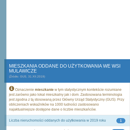
MIESZKANIA ODDANE DO UŻYTKOWANIA WE WSI
MULAWICZE
(Źródło: GUS, 31.XII.2019)
Oznaczenie
mieszkanie
w tym statystycznym kontekście rozumiane
jest zarówno jako lokal mieszkalny jak i dom. Zastosowana terminologia
jest zgodna z tą stosowaną przez Główny Urząd Statystyczny (GUS). Przy
obliczeniach wskaźników na 1000 ludności zastosowano
najaktualniejsze dostępne dane o liczbie mieszkańców.
Liczba nieruchomości oddanych do użytkowania w 2019 roku
1