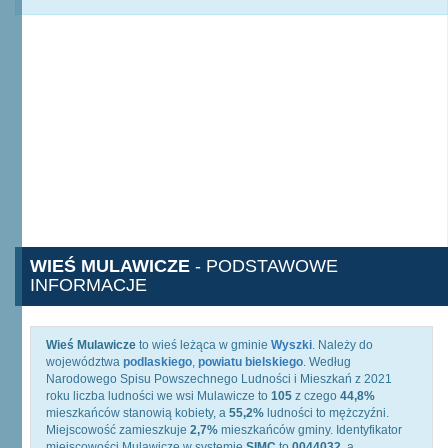
WIEŚ MULAWICZE
- PODSTAWOWE
INFORMACJE
Wieś Mulawicze
to wieś leżąca w gminie
Wyszki
. Należy do
województwa
podlaskiego
,
powiatu bielskiego
. Według
Narodowego Spisu Powszechnego Ludności i Mieszkań z 2021
roku liczba ludności we wsi Mulawicze to
105
z czego
44,8%
mieszkańców stanowią kobiety, a
55,2%
ludności to mężczyźni.
Miejscowość zamieszkuje
2,7%
mieszkańców gminy. Identyfikator
miejscowości Mulawicze w systemie
SIMC
to
0044032
, a