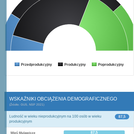
Przedprodukcyjny
Produkcyjny
Poprodukcyjny
WSKAŹNIKI OBCIĄŻENIA DEMOGRAFICZNEGO
(Źródło: GUS, NSP 2021)
Ludność w wieku nieprodukcyjnym na 100 osób w wieku
87,5
produkcyjnym
87,5
Wieś Mulawicze