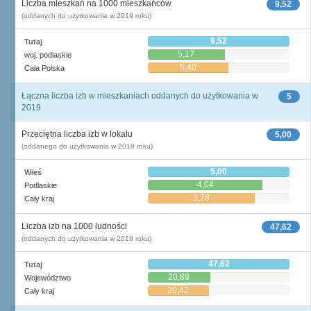
Liczba mieszkań na 1000 mieszkańców
9,52
(oddanych do użytkowania w 2019 roku)
9,52
Tutaj
5,17
woj. podlaskie
5,40
Cała Polska
Łączna liczba izb w mieszkaniach oddanych do użytkowania w
5
2019
Przeciętna liczba izb w lokalu
5,00
(oddanego do użytkowania w 2019 roku)
5,00
Wieś
4,04
Podlaskie
3,78
Cały kraj
Liczba izb na 1000 ludności
47,62
(oddanych do użytkowania w 2019 roku)
47,62
Tutaj
20,89
Województwo
20,42
Cały kraj