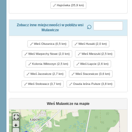
Hajnówka (35,9 km)
Zobacz inne miejscowości w pobliżu wsi
Mulawicze
Wieś Olszanica (0,5 km)
Wieś Husaki (2,0 km)
Wieś Warpechy Nowe (2,0 km)
Wieś Mieszuki (2,5 km)
Kolonia Wiktorzyn (2,5 km)
Wieś Łapcie (2,6 km)
Wieś Jacewicze (2,7 km)
Wieś Stacewicze (3,6 km)
Wieś Stołowacz (3,7 km)
Osada leśna Pulsze (3,8 km)
Wieś Mulawicze na mapie