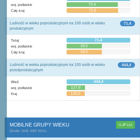
70,4
woj. podlaskie
70,8
Cały kraj
Ludność w wieku poprodukcyjnym na 100 osób w wieku
71,4
produkcyjnym
71,4
Tutaj
39,5
woj. podlaskie
39,5
Cały kraj
Ludność w wieku poprodukcyjnym na 100 osób w wieku
444,4
przedprodukcyjnym
444,4
Wieś
127,8
woj. podlaskie
126,0
Kraj
MOBILNE GRUPY WIEKU
%
123
(Źródło: GUS, NSP 2021)