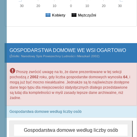
30
20
10
0
10
20
30
Kobiety
Mężczyźni
GOSPODARSTWA DOMOWE WE WSI OGARTOWO
(Źródło: Narodowy Spis Powszechny Ludności i Mieszkań 2002)
Proszę zwrócić uwagę na to, że dane prezentowane w tej sekcji
pochodzą z
2002
roku, gdy liczba gospodarstw domowych wynosiła
64
, i
mogą już być mocno nieaktualne. Jednakże są to najświeższe dostępne
dane tego typu dla miejscowości statystycznych dlatego przedstawione
są tutaj dla kompletności w myśl zasady lepsze dane archiwalne, niż
żadne.
Gospodarstwa domowe według liczby osób
Gospodarstwa domowe według liczby osób