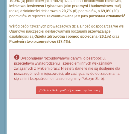
10,3%
(
3
) podmiotów jako rodzaj działalności deklarowało
rolnictwo,
leśnictwo, łowiectwo i rybactwo
, jako
przemysł i budownictwo
swój
rodzaj działalności deklarowało
20,7%
(
6
) podmiotów, a
69,0%
(
20
)
podmiotów w rejestrze zakwalifikowana jest jako
pozostała działalność
.
Wśród osób fizycznych prowadzących działalność gospodarczą we wsi
Ogartowo najczęściej deklarowanymi rodzajami przeważającej
działalności są
Opieka zdrowotna i pomoc społeczna (26.1%)
oraz
Przetwórstwo przemysłowe (17.4%)
.
Dysponujemy rozbudowanymi danymi o bezrobociu,
przeciętnym wynagrodzeniu i szeregiem innych wskaźników
związanych z rynkiem pracy. Niestety dane te nie są dostępne dla
poszczególnych miejscowości, ale zachęcamy do do zapoznania
się z nimi bezpośrednio na stronie gminy Połczyn-Zdrój.
Gmina Połczyn-Zdrój - dane o rynku pracy