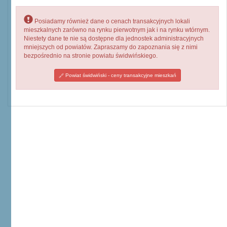
Posiadamy również dane o cenach transakcyjnych lokali
mieszkalnych zarówno na rynku pierwotnym jak i na rynku wtórnym.
Niestety dane te nie są dostępne dla jednostek administracyjnych
mniejszych od powiatów. Zapraszamy do zapoznania się z nimi
bezpośrednio na stronie powiatu świdwińskiego.
Powiat świdwiński - ceny transakcyjne mieszkań