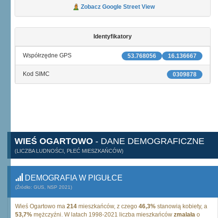
Zobacz Google Street View
Identyfikatory
Współrzędne GPS
53.768056
16.136667
Kod SIMC
0309878
WIEŚ OGARTOWO
- DANE DEMOGRAFICZNE
(LICZBA LUDNOŚCI, PŁEĆ MIESZKAŃCÓW)
DEMOGRAFIA W PIGUŁCE
(Źródło: GUS, NSP 2021)
Wieś Ogartowo ma
214
mieszkańców, z czego
46,3%
stanowią kobiety, a
53,7%
mężczyźni. W latach 1998-2021 liczba mieszkańców
zmalała
o