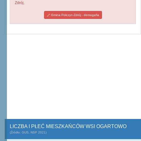
Zdrój.
Gmina Połczyn-Zdrój - demogafia
LICZBA I PŁEĆ MIESZKAŃCÓW WSI OGARTOWO
(Źródło: GUS, NSP 2021)