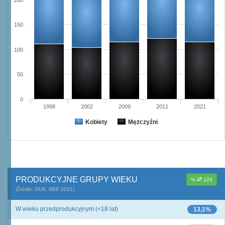
200
150
100
50
0
1998
2002
2009
2011
2021
Kobiety
Mężczyźni
PRODUKCYJNE GRUPY WIEKU
%
123
(Źródło: GUS, NSP 2021)
W wieku przedprodukcyjnym (<18 lat)
13,1%