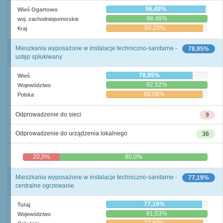
96,49%
Wieś Ogartowo
98,46%
woj. zachodniopomorskie
94,20%
Kraj
Mieszkania wyposażone w instalacje techniczno-sanitarne -
78,95%
ustęp spłukiwany
78,95%
Wieś
92,52%
Województwo
88,08%
Polska
Odprowadzenie do sieci
9
Odprowadzenie do urządzenia lokalnego
36
20,0%
80,0%
Mieszkania wyposażone w instalacje techniczno-sanitarne -
77,19%
centralne ogrzewanie
77,19%
Tutaj
81,53%
Województwo