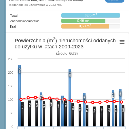
0,65 m
(oddanego do użytkowania w 2023 roku)
2
0,65 m
Tutaj
2
0,49 m
Zachodniopomorskie
2
0,53 m
Kraj
2
Powierzchnia (m
) nieruchomości oddanych
do użytku w latach 2009-2023
(Źródło: GUS)
250
227,0
200
213,0
150
140,0
135,0
126,5
126,0
100
115,0
103,2
97,2
96,9
96,4
95,8
94,0
91,1
86,9
83,3
80,6
79,8
78,9
78,7
77,9
75,0
50
0