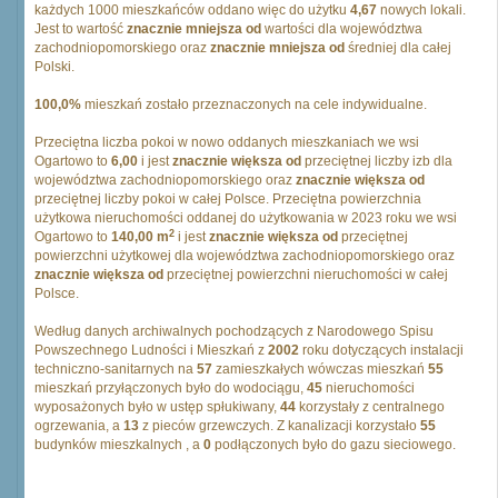
każdych 1000 mieszkańców oddano więc do użytku
4,67
nowych lokali.
Jest to wartość
znacznie mniejsza od
wartości dla województwa
zachodniopomorskiego oraz
znacznie mniejsza od
średniej dla całej
Polski.
100,0%
mieszkań zostało przeznaczonych na cele indywidualne.
Przeciętna liczba pokoi w nowo oddanych mieszkaniach we wsi
Ogartowo to
6,00
i jest
znacznie większa od
przeciętnej liczby izb dla
województwa zachodniopomorskiego oraz
znacznie większa od
przeciętnej liczby pokoi w całej Polsce. Przeciętna powierzchnia
użytkowa nieruchomości oddanej do użytkowania w 2023 roku we wsi
2
Ogartowo to
140,00 m
i jest
znacznie większa od
przeciętnej
powierzchni użytkowej dla województwa zachodniopomorskiego oraz
znacznie większa od
przeciętnej powierzchni nieruchomości w całej
Polsce.
Według danych archiwalnych pochodzących z Narodowego Spisu
Powszechnego Ludności i Mieszkań z
2002
roku dotyczących instalacji
techniczno-sanitarnych na
57
zamieszkałych wówczas mieszkań
55
mieszkań przyłączonych było do wodociągu,
45
nieruchomości
wyposażonych było w ustęp spłukiwany,
44
korzystały z centralnego
ogrzewania, a
13
z pieców grzewczych. Z kanalizacji korzystało
55
budynków mieszkalnych , a
0
podłączonych było do gazu sieciowego.