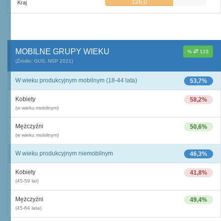
126,0
Kraj
MOBILNE GRUPY WIEKU
%
123
(Źródło: GUS, NSP 2021)
W wieku produkcyjnym mobilnym (18-44 lata)
53,7%
Kobiety
58,2%
(w wieku mobilnym)
Mężczyźni
50,6%
(w wieku mobilnym)
W wieku produkcyjnym niemobilnym
46,3%
Kobiety
41,8%
(45-59 lat)
Mężczyźni
49,4%
(45-64 lata)