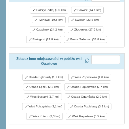
Połczyn-Zdrój (3,0 km)
Barwice (14,6 km)
Tychowo (19,5 km)
Świdwin (23,8 km)
Czaplinek (24,2 km)
Złocieniec (27,5 km)
Białogard (27,8 km)
Borne Sulinowo (33,8 km)
Zobacz inne miejscowości w pobliżu wsi
Ogartowo
Osada Sękorady (1,7 km)
Wieś Popielewko (1,8 km)
Osada Łężek (2,2 km)
Osada Popielewice (2,7 km)
Wieś Buślarki (2,7 km)
Osada Ogartówko (2,9 km)
Wieś Połczyńska (3,1 km)
Osada Popielawy (3,2 km)
Wieś Kołacz (3,3 km)
Wieś Popielewo (3,5 km)