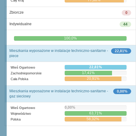
77,80%
Cały kraj
Zbiorcze
0
Indywidualne
44
0,0%
100,0%
Mieszkania wyposażone w instalacje techniczno-sanitarne -
22,81%
piece
22,81%
Wieś Ogartowo
17,41%
Zachodniopomorskie
20,91%
Cała Polska
Mieszkania wyposażone w instalacje techniczno-sanitarne -
0,00%
gaz sieciowy
0,00%
Wieś Ogartowo
63,71%
Województwo
58,32%
Polska