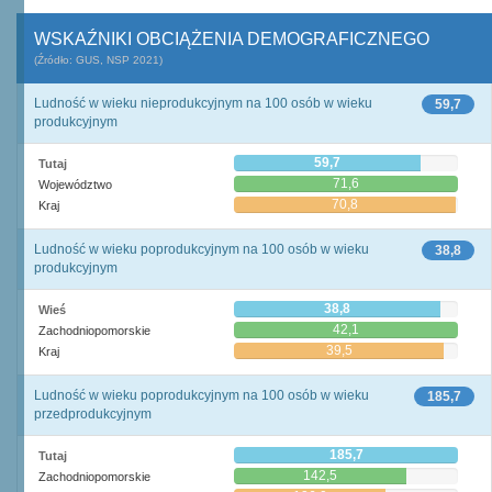
WSKAŹNIKI OBCIĄŻENIA DEMOGRAFICZNEGO
(Źródło: GUS, NSP 2021)
Ludność w wieku nieprodukcyjnym na 100 osób w wieku
59,7
produkcyjnym
59,7
Tutaj
71,6
Województwo
70,8
Kraj
Ludność w wieku poprodukcyjnym na 100 osób w wieku
38,8
produkcyjnym
38,8
Wieś
42,1
Zachodniopomorskie
39,5
Kraj
Ludność w wieku poprodukcyjnym na 100 osób w wieku
185,7
przedprodukcyjnym
185,7
Tutaj
142,5
Zachodniopomorskie