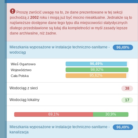
Proszę zwrócić uwagę na to, że dane prezentowane w tej sekcji
pochodzą z
2002
roku i mogą już być mocno nieaktualne. Jednakże są to
najświeższe dostępne dane tego typu dla miejscowości statystycznych
dlatego przedstawione są tutaj dla kompletności w myśl zasady lepsze
dane archiwalne, niż żadne.
Mieszkania wyposażone w instalacje techniczno-sanitarne -
96,49%
wodociąg
96,49%
Wieś Ogartowo
98,92%
Województwo
95,62%
Cała Polska
Wodociąg z sieci
38
Wodociąg lokalny
17
69,1%
30,9%
Mieszkania wyposażone w instalacje techniczno-sanitarne -
96,49%
kanalizacja