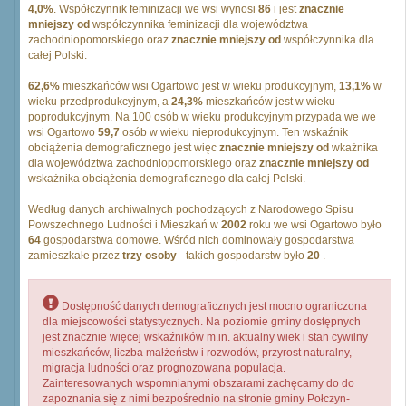
4,0%
. Współczynnik feminizacji we wsi wynosi
86
i jest
znacznie
mniejszy od
współczynnika feminizacji dla województwa
zachodniopomorskiego oraz
znacznie mniejszy od
współczynnika dla
całej Polski.
62,6%
mieszkańców wsi Ogartowo jest w wieku produkcyjnym,
13,1%
w
wieku przedprodukcyjnym, a
24,3%
mieszkańców jest w wieku
poprodukcyjnym. Na 100 osób w wieku produkcyjnym przypada we we
wsi Ogartowo
59,7
osób w wieku nieprodukcyjnym. Ten wskaźnik
obciążenia demograficznego jest więc
znacznie mniejszy od
wkażnika
dla województwa zachodniopomorskiego oraz
znacznie mniejszy od
wskażnika obciążenia demograficznego dla całej Polski.
Według danych archiwalnych pochodzących z Narodowego Spisu
Powszechnego Ludności i Mieszkań w
2002
roku we wsi Ogartowo było
64
gospodarstwa domowe. Wśród nich dominowały gospodarstwa
zamieszkałe przez
trzy osoby
- takich gospodarstw było
20
.
Dostępność danych demograficznych jest mocno ograniczona
dla miejscowości statystycznych. Na poziomie gminy dostępnych
jest znacznie więcej wskaźników m.in. aktualny wiek i stan cywilny
mieszkańców, liczba małżeństw i rozwodów, przyrost naturalny,
migracja ludności oraz prognozowana populacja.
Zainteresowanych wspomnianymi obszarami zachęcamy do do
zapoznania się z nimi bezpośrednio na stronie gminy Połczyn-