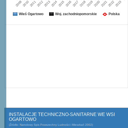
2012
2019
2023
2015
2011
2018
2022
2014
2010
2017
2021
2013
2009
2016
2020
Wieś Ogartowo
Woj. zachodniopomorskie
Polska
INSTALACJE TECHNICZNO-SANITARNE WE WSI
OGARTOWO
(Źródło: Narodowy Spis Powszechny Ludności i Mieszkań 2002)