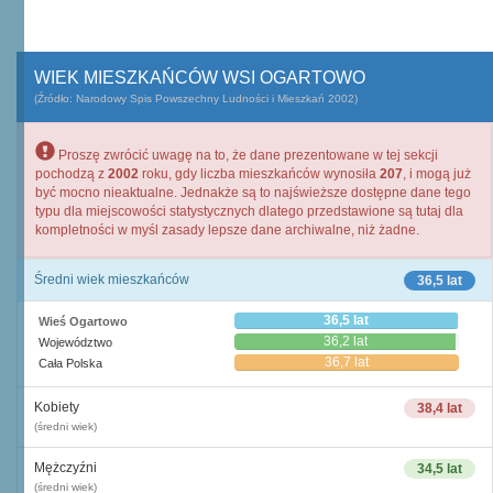
WIEK MIESZKAŃCÓW WSI OGARTOWO
(Źródło: Narodowy Spis Powszechny Ludności i Mieszkań 2002)
Proszę zwrócić uwagę na to, że dane prezentowane w tej sekcji
pochodzą z
2002
roku, gdy liczba mieszkańców wynosiła
207
, i mogą już
być mocno nieaktualne. Jednakże są to najświeższe dostępne dane tego
typu dla miejscowości statystycznych dlatego przedstawione są tutaj dla
kompletności w myśl zasady lepsze dane archiwalne, niż żadne.
Średni wiek mieszkańców
36,5 lat
36,5 lat
Wieś Ogartowo
36,2 lat
Województwo
36,7 lat
Cała Polska
Kobiety
38,4 lat
(średni wiek)
Mężczyźni
34,5 lat
(średni wiek)