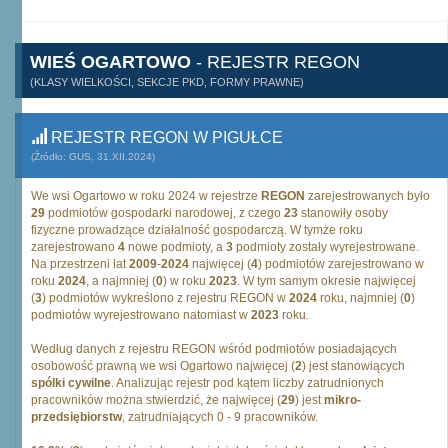
WIEŚ OGARTOWO
- REJESTR REGON
(KLASY WIELKOŚCI, SEKCJE PKD, FORMY PRAWNE)
REJESTR REGON W PIGUŁCE
(Źródło: GUS, 31.XII.2024)
We wsi Ogartowo w roku 2024 w rejestrze
REGON
zarejestrowanych było
29
podmiotów gospodarki narodowej, z czego
23
stanowiły osoby
fizyczne prowadzące działalność gospodarczą. W tymże roku
zarejestrowano
4
nowe podmioty, a
3
podmioty zostały wyrejestrowane.
Na przestrzeni lat
2009
-
2024
najwięcej (
4
) podmiotów zarejestrowano w
roku
2024
, a najmniej (
0
) w roku
2023
. W tym samym okresie najwięcej
(
3
) podmiotów wykreślono z rejestru REGON w
2024
roku, najmniej (
0
)
podmiotów wyrejestrowano natomiast w
2023
roku.
Według danych z rejestru REGON wśród podmiotów posiadających
osobowość prawną we wsi Ogartowo najwięcej (
2
) jest stanowiących
spólki cywilne
. Analizując rejestr pod kątem liczby zatrudnionych
pracowników można stwierdzić, że najwięcej (
29
) jest
mikro-
przedsiębiorstw
, zatrudniających 0 - 9 pracowników.