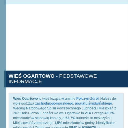
WIEŚ OGARTOWO
- PODSTAWOWE
INFORMACJE
Wieś Ogartowo
to wieś leżąca w gminie
Połczyn-Zdrój
. Należy do
województwa
zachodniopomorskiego
,
powiatu świdwińskiego
.
Według Narodowego Spisu Powszechnego Ludności i Mieszkań z
2021 roku liczba ludności we wsi Ogartowo to
214
z czego
46,3%
mieszkańców stanowią kobiety, a
53,7%
ludności to mężczyźni.
Miejscowość zamieszkuje
1,5%
mieszkańców gminy. Identyfikator
miejscowości Ogartowo w systemie
SIMC
to
0309878
, a