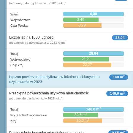
(oddanego do użytkowania w 2023 roku)
6,00
Wieś
3,49
Województwo
3,79
Cała Polska
Liczba izb na 1000 ludności
28,04
(oddanych do użytkowania w 2023 roku)
28,04
Tutaj
21,21
Województwo
22,27
Cały kraj
2
Łączna powierzchnia użytkowa w lokalach oddanych do
140 m
użytkowania w 2023
2
Przeciętna powierzchnia użytkowa nieruchomości
140,0 m
(oddanej do użytkowania w 2023 roku)
2
140,0 m
Tutaj
2
80,6 m
woj. zachodniopomorskie
2
90,0 m
Kraj
2
Powierzchnia budynku mieszkalnego na osobę