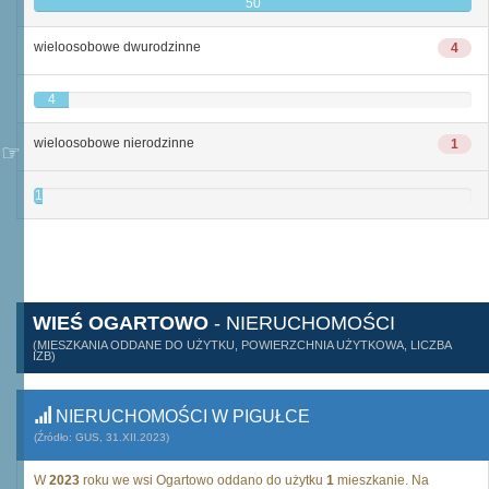
50
wieloosobowe dwurodzinne
4
4
wieloosobowe nierodzinne
1
1
WIEŚ OGARTOWO
- NIERUCHOMOŚCI
(MIESZKANIA ODDANE DO UŻYTKU, POWIERZCHNIA UŻYTKOWA, LICZBA
IZB)
NIERUCHOMOŚCI W PIGUŁCE
(Źródło: GUS, 31.XII.2023)
W
2023
roku we wsi Ogartowo oddano do użytku
1
mieszkanie. Na