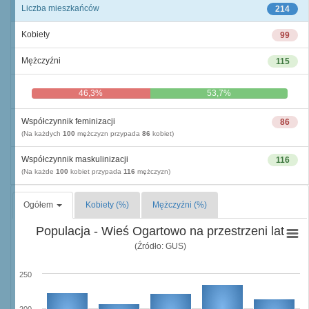
Liczba mieszkańców
214
Kobiety
99
Mężczyźni
115
46,3%
53,7%
Współczynnik feminizacji
86
(Na każdych
100
mężczyzn przypada
86
kobiet)
Współczynnik maskulinizacji
116
(Na każde
100
kobiet przypada
116
mężczyzn)
Ogółem
Kobiety (%)
Mężczyźni (%)
Populacja - Wieś Ogartowo na przestrzeni lat
(Źródło: GUS)
250