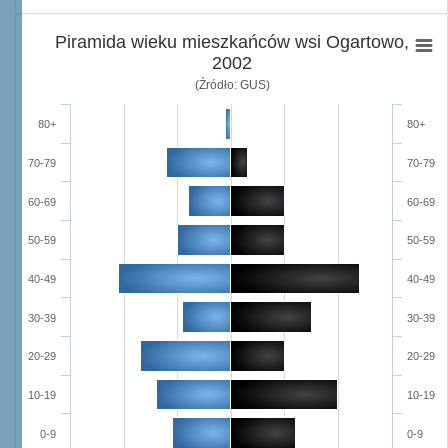
Piramida wieku mieszkańców wsi Ogartowo,
2002
(Źródło: GUS)
80+
80+
70-79
70-79
60-69
60-69
50-59
50-59
40-49
40-49
30-39
30-39
20-29
20-29
10-19
10-19
0-9
0-9