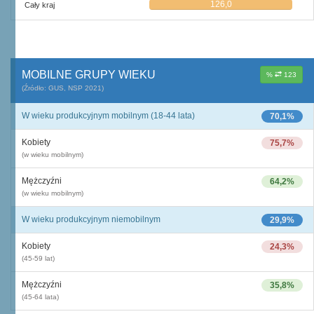
126,0
Cały kraj
MOBILNE GRUPY WIEKU
%
123
(Źródło: GUS, NSP 2021)
W wieku produkcyjnym mobilnym (18-44 lata)
70,1%
Kobiety
75,7%
(w wieku mobilnym)
Mężczyźni
64,2%
(w wieku mobilnym)
W wieku produkcyjnym niemobilnym
29,9%
Kobiety
24,3%
(45-59 lat)
Mężczyźni
35,8%
(45-64 lata)