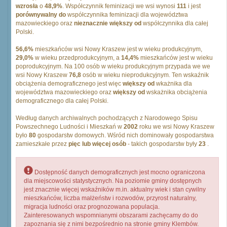
wzrosła
o
48,9%
. Współczynnik feminizacji we wsi wynosi
111
i jest
porównywalny do
współczynnika feminizacji dla województwa
mazowieckiego oraz
nieznacznie większy od
współczynnika dla całej
Polski.
56,6%
mieszkańców wsi Nowy Kraszew jest w wieku produkcyjnym,
29,0%
w wieku przedprodukcyjnym, a
14,4%
mieszkańców jest w wieku
poprodukcyjnym. Na 100 osób w wieku produkcyjnym przypada we we
wsi Nowy Kraszew
76,8
osób w wieku nieprodukcyjnym. Ten wskaźnik
obciążenia demograficznego jest więc
większy od
wkażnika dla
województwa mazowieckiego oraz
większy od
wskażnika obciążenia
demograficznego dla całej Polski.
Według danych archiwalnych pochodzących z Narodowego Spisu
Powszechnego Ludności i Mieszkań w
2002
roku we wsi Nowy Kraszew
było
80
gospodarstw domowych. Wśród nich dominowały gospodarstwa
zamieszkałe przez
pięc lub więcej osób
- takich gospodarstw były
23
.
Dostępność danych demograficznych jest mocno ograniczona
dla miejscowości statystycznych. Na poziomie gminy dostępnych
jest znacznie więcej wskaźników m.in. aktualny wiek i stan cywilny
mieszkańców, liczba małżeństw i rozwodów, przyrost naturalny,
migracja ludności oraz prognozowana populacja.
Zainteresowanych wspomnianymi obszarami zachęcamy do do
zapoznania się z nimi bezpośrednio na stronie gminy Klembów.