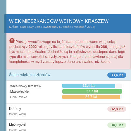
WIEK MIESZKAŃCÓW WSI NOWY KRASZEW
(Źródło: Narodowy Spis Powszechny Ludności i Mieszkań 2002)
Proszę zwrócić uwagę na to, że dane prezentowane w tej sekcji
pochodzą z
2002
roku, gdy liczba mieszkańców wynosiła
286
, i mogą już
być mocno nieaktualne. Jednakże są to najświeższe dostępne dane tego
typu dla miejscowości statystycznych dlatego przedstawione są tutaj dla
kompletności w myśl zasady lepsze dane archiwalne, niż żadne.
Średni wiek mieszkańców
33,4 lat
33,4 lat
Wieś Nowy Kraszew
37,7 lat
Mazowieckie
36,7 lat
Cała Polska
Kobiety
32,8 lat
(średni wiek)
Mężczyźni
34,1 lat
(średni wiek)