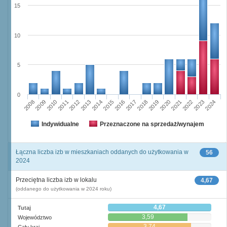
15
10
5
0
2023
2018
2008
2013
2020
2010
2015
2022
2012
2017
2024
2014
2019
2009
2016
2021
2011
Indywidualne
Przeznaczone na sprzedaż/wynajem
Łączna liczba izb w mieszkaniach oddanych do użytkowania w
56
2024
Przeciętna liczba izb w lokalu
4,67
(oddanego do użytkowania w 2024 roku)
4,67
Tutaj
3,59
Województwo
3,74