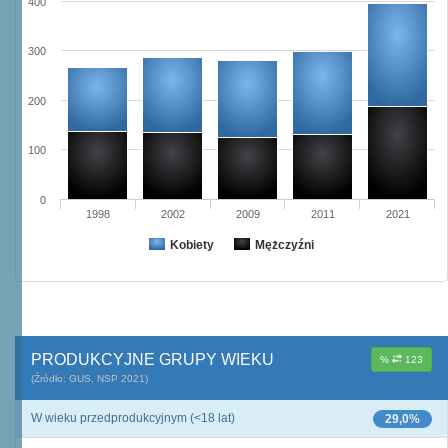
400
300
200
100
0
1998
2002
2009
2011
2021
Kobiety
Mężczyźni
PRODUKCYJNE GRUPY WIEKU
%
123
(Źródło: GUS, NSP 2021)
W wieku przedprodukcyjnym (<18 lat)
29,0%