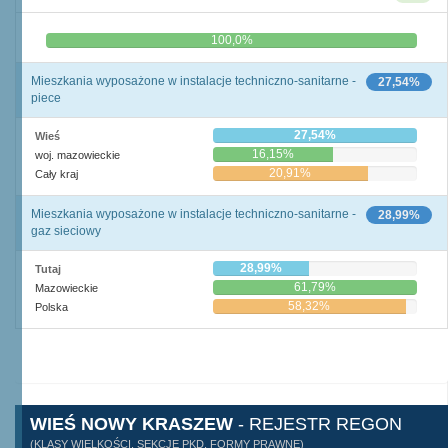
0,0%
100,0%
Mieszkania wyposażone w instalacje techniczno-sanitarne -
27,54%
piece
27,54%
Wieś
16,15%
woj. mazowieckie
20,91%
Cały kraj
Mieszkania wyposażone w instalacje techniczno-sanitarne -
28,99%
gaz sieciowy
28,99%
Tutaj
61,79%
Mazowieckie
58,32%
Polska
WIEŚ NOWY KRASZEW
- REJESTR REGON
(KLASY WIELKOŚCI, SEKCJE PKD, FORMY PRAWNE)