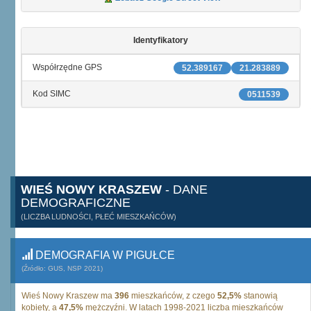
Identyfikatory
Współrzędne GPS
52.389167
21.283889
Kod SIMC
0511539
WIEŚ NOWY KRASZEW
- DANE
DEMOGRAFICZNE
(LICZBA LUDNOŚCI, PŁEĆ MIESZKAŃCÓW)
DEMOGRAFIA W PIGUŁCE
(Źródło: GUS, NSP 2021)
Wieś Nowy Kraszew ma
396
mieszkańców, z czego
52,5%
stanowią
kobiety, a
47,5%
mężczyźni. W latach 1998-2021 liczba mieszkańców