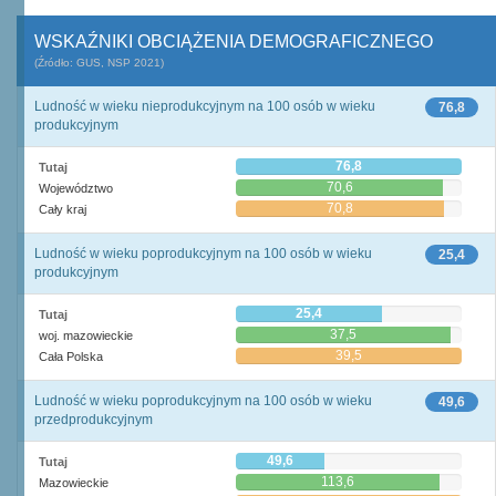
WSKAŹNIKI OBCIĄŻENIA DEMOGRAFICZNEGO
(Źródło: GUS, NSP 2021)
Ludność w wieku nieprodukcyjnym na 100 osób w wieku
76,8
produkcyjnym
76,8
Tutaj
70,6
Województwo
70,8
Cały kraj
Ludność w wieku poprodukcyjnym na 100 osób w wieku
25,4
produkcyjnym
25,4
Tutaj
37,5
woj. mazowieckie
39,5
Cała Polska
Ludność w wieku poprodukcyjnym na 100 osób w wieku
49,6
przedprodukcyjnym
49,6
Tutaj
113,6
Mazowieckie