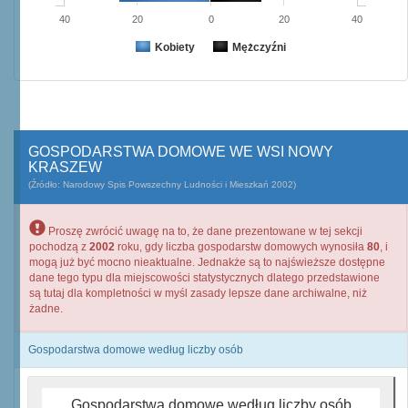
40
20
0
20
40
Kobiety
Mężczyźni
GOSPODARSTWA DOMOWE WE WSI NOWY
KRASZEW
(Źródło: Narodowy Spis Powszechny Ludności i Mieszkań 2002)
Proszę zwrócić uwagę na to, że dane prezentowane w tej sekcji
pochodzą z
2002
roku, gdy liczba gospodarstw domowych wynosiła
80
, i
mogą już być mocno nieaktualne. Jednakże są to najświeższe dostępne
dane tego typu dla miejscowości statystycznych dlatego przedstawione
są tutaj dla kompletności w myśl zasady lepsze dane archiwalne, niż
żadne.
Gospodarstwa domowe według liczby osób
Gospodarstwa domowe według liczby osób