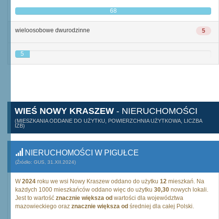
68
wieloosobowe dwurodzinne
5
5
WIEŚ NOWY KRASZEW
- NIERUCHOMOŚCI
(MIESZKANIA ODDANE DO UŻYTKU, POWIERZCHNIA UŻYTKOWA, LICZBA
IZB)
NIERUCHOMOŚCI W PIGUŁCE
(Źródło: GUS, 31.XII.2024)
W
2024
roku we wsi Nowy Kraszew oddano do użytku
12
mieszkań. Na
każdych 1000 mieszkańców oddano więc do użytku
30,30
nowych lokali.
Jest to wartość
znacznie większa od
wartości dla województwa
mazowieckiego oraz
znacznie większa od
średniej dla całej Polski.