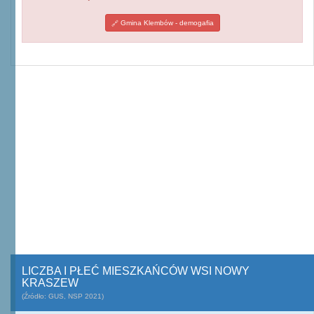
Gmina Klembów - demogafia
LICZBA I PŁEĆ MIESZKAŃCÓW WSI NOWY
KRASZEW
(Źródło: GUS, NSP 2021)