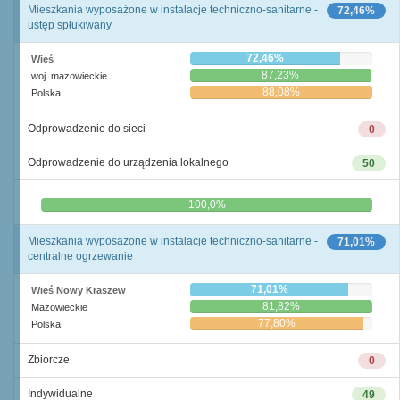
Mieszkania wyposażone w instalacje techniczno-sanitarne -
72,46%
ustęp spłukiwany
72,46%
Wieś
87,23%
woj. mazowieckie
88,08%
Polska
Odprowadzenie do sieci
0
Odprowadzenie do urządzenia lokalnego
50
0,0%
100,0%
Mieszkania wyposażone w instalacje techniczno-sanitarne -
71,01%
centralne ogrzewanie
71,01%
Wieś Nowy Kraszew
81,82%
Mazowieckie
77,80%
Polska
Zbiorcze
0
Indywidualne
49