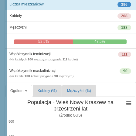
Liczba mieszkańców
396
Kobiety
208
Mężczyźni
188
52,5%
47,5%
Współczynnik feminizacji
111
(Na każdych
100
mężczyzn przypada
111
kobiet)
Współczynnik maskulinizacji
90
(Na każde
100
kobiet przypada
90
mężczyzn)
Ogółem
Kobiety (%)
Mężczyźni (%)
Populacja - Wieś Nowy Kraszew na
przestrzeni lat
(Źródło: GUS)
500