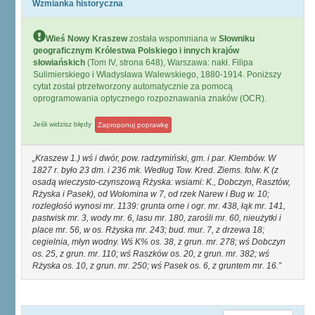
Wzmianka historyczna
Wieś Nowy Kraszew
została wspomniana w
Słowniku
geograficznym Królestwa Polskiego i innych krajów
słowiańskich
(Tom IV, strona 648), Warszawa: nakł. Filipa
Sulimierskiego i Władysława Walewskiego, 1880-1914. Poniższy
cytat został ptrzetworzony automatycznie za pomocą
oprogramowania optycznego rozpoznawania znaków (OCR).
Jeśli widzisz błędy
Zaproponuj poprawkę
Kraszew 1.) wś i dwór, pow. radzymiński, gm. i par. Klembów. W
1827 r. było 23 dm. i 236 mk. Według Tow. Kred. Ziems. folw. K (z
osadą wieczysto-czynszową Rżyska: wsiami: K., Dobczyn, Rasztów,
Rżyska i Pasek), od Wołomina w 7, od rzek Narew i Bug w. 10;
rozległośó wynosi mr. 1139: grunta orne i ogr. mr. 438, łąk mr. 141,
pastwisk mr. 3, wody mr. 6, lasu mr. 180, zarośli mr. 60, nieużytki i
place mr. 56, w os. Rżyska mr. 243; bud. mur. 7, z drzewa 18;
cegielnia, młyn wodny. Wś K% os. 38, z grun. mr. 278; wś Dobczyn
os. 25, z grun. mr. 110; wś Raszków os. 20, z grun. mr. 382; wś
Rżyska os. 10, z grun. mr. 250; wś Pasek os. 6, z gruntem mr. 16.