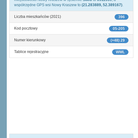
współrzędne GPS wsi Nowy Kraszew to
(21.283889, 52.389167)
.
Liczba mieszkańców (2021)
396
Kod pocztowy
05-205
Numer kierunkowy
(+48) 29
Tablice rejestracyjne
WWL