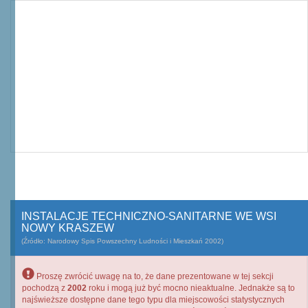
INSTALACJE TECHNICZNO-SANITARNE WE WSI
NOWY KRASZEW
(Źródło: Narodowy Spis Powszechny Ludności i Mieszkań 2002)
Proszę zwrócić uwagę na to, że dane prezentowane w tej sekcji
pochodzą z
2002
roku i mogą już być mocno nieaktualne. Jednakże są to
najświeższe dostępne dane tego typu dla miejscowości statystycznych