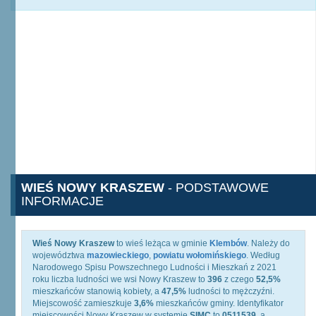
WIEŚ NOWY KRASZEW
- PODSTAWOWE
INFORMACJE
Wieś Nowy Kraszew
to wieś leżąca w gminie
Klembów
. Należy do
województwa
mazowieckiego
,
powiatu wołomińskiego
. Według
Narodowego Spisu Powszechnego Ludności i Mieszkań z 2021
roku liczba ludności we wsi Nowy Kraszew to
396
z czego
52,5%
mieszkańców stanowią kobiety, a
47,5%
ludności to mężczyźni.
Miejscowość zamieszkuje
3,6%
mieszkańców gminy. Identyfikator
miejscowości Nowy Kraszew w systemie
SIMC
to
0511539
, a