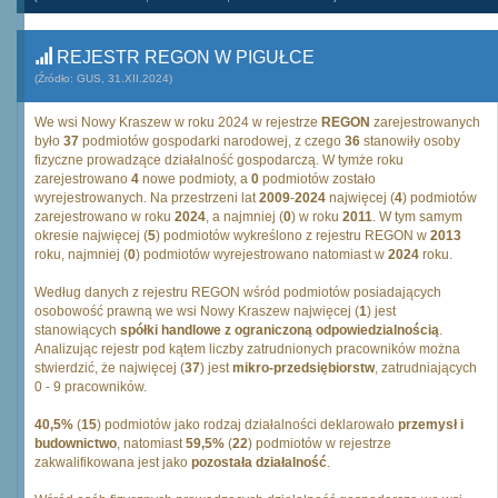
REJESTR REGON W PIGUŁCE
(Źródło: GUS, 31.XII.2024)
We wsi Nowy Kraszew w roku 2024 w rejestrze
REGON
zarejestrowanych
było
37
podmiotów gospodarki narodowej, z czego
36
stanowiły osoby
fizyczne prowadzące działalność gospodarczą. W tymże roku
zarejestrowano
4
nowe podmioty, a
0
podmiotów zostało
wyrejestrowanych. Na przestrzeni lat
2009
-
2024
najwięcej (
4
) podmiotów
zarejestrowano w roku
2024
, a najmniej (
0
) w roku
2011
. W tym samym
okresie najwięcej (
5
) podmiotów wykreślono z rejestru REGON w
2013
roku, najmniej (
0
) podmiotów wyrejestrowano natomiast w
2024
roku.
Według danych z rejestru REGON wśród podmiotów posiadających
osobowość prawną we wsi Nowy Kraszew najwięcej (
1
) jest
stanowiących
spółki handlowe z ograniczoną odpowiedzialnością
.
Analizując rejestr pod kątem liczby zatrudnionych pracowników można
stwierdzić, że najwięcej (
37
) jest
mikro-przedsiębiorstw
, zatrudniających
0 - 9 pracowników.
40,5%
(
15
) podmiotów jako rodzaj działalności deklarowało
przemysł i
budownictwo
, natomiast
59,5%
(
22
) podmiotów w rejestrze
zakwalifikowana jest jako
pozostała działalność
.