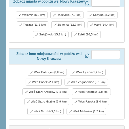
Zobacz miasta w pobliżu wsi Nowy Kraszew
Wołomin (6,2 km)
Radzymin (7,7 km)
Kobyłka (8,2 km)
Tłuszcz (11,2 km)
Zielonka (12,7 km)
Marki (14,4 km)
Sulejówek (15,2 km)
Ząbki (16,5 km)
Zobacz inne miejscowości w pobliżu wsi
Nowy Kraszew
Wieś Dobczyn (0,9 km)
Wieś Lipinki (1,9 km)
Wieś Pasek (2,1 km)
Wieś Zagościniec (2,1 km)
Wieś Stary Kraszew (2,4 km)
Wieś Rasztów (2,8 km)
Wieś Stare Grabie (2,9 km)
Wieś Rżyska (3,0 km)
Wieś Duczki (3,0 km)
Wieś Michałów (3,5 km)