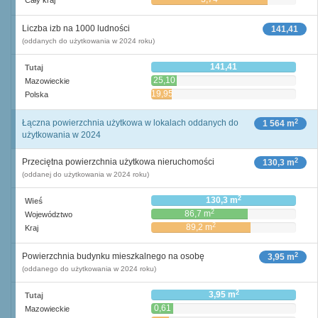
Cały kraj
Liczba izb na 1000 ludności
141,41
(oddanych do użytkowania w 2024 roku)
141,41
Tutaj
25,10
Mazowieckie
19,95
Polska
2
Łączna powierzchnia użytkowa w lokalach oddanych do
1 564 m
użytkowania w 2024
2
Przeciętna powierzchnia użytkowa nieruchomości
130,3 m
(oddanej do użytkowania w 2024 roku)
2
130,3 m
Wieś
2
86,7 m
Województwo
2
89,2 m
Kraj
2
Powierzchnia budynku mieszkalnego na osobę
3,95 m
(oddanego do użytkowania w 2024 roku)
2
3,95 m
Tutaj
0,61
Mazowieckie
2