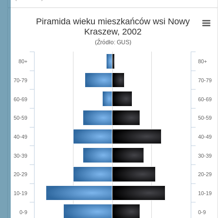
Piramida wieku mieszkańców wsi Nowy
Kraszew, 2002
(Źródło: GUS)
80+
80+
70-79
70-79
60-69
60-69
50-59
50-59
40-49
40-49
30-39
30-39
20-29
20-29
10-19
10-19
0-9
0-9