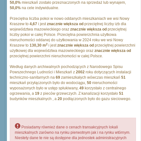
50,0%
mieszkań zostało przeznaczonych na sprzedaż lub wynajem,
50,0%
na cele indywidualne.
Przeciętna liczba pokoi w nowo oddanych mieszkaniach we wsi Nowy
Kraszew to
4,67
i jest
znacznie większa od
przeciętnej liczby izb dla
województwa mazowieckiego oraz
znacznie większa od
przeciętnej
liczby pokoi w całej Polsce. Przeciętna powierzchnia użytkowa
nieruchomości oddanej do użytkowania w 2024 roku we wsi Nowy
2
Kraszew to
130,30 m
i jest
znacznie większa od
przeciętnej powierzchni
użytkowej dla województwa mazowieckiego oraz
znacznie większa od
przeciętnej powierzchni nieruchomości w całej Polsce.
Według danych archiwalnych pochodzących z Narodowego Spisu
Powszechnego Ludności i Mieszkań z
2002
roku dotyczących instalacji
techniczno-sanitarnych na
69
zamieszkałych wówczas mieszkań
51
mieszkań przyłączonych było do wodociągu,
50
nieruchomości
wyposażonych było w ustęp spłukiwany,
49
korzystało z centralnego
ogrzewania, a
19
z pieców grzewczych. Z kanalizacji korzystało
51
budynków mieszkalnych , a
20
podłączonych było do gazu sieciowego.
Posiadamy również dane o cenach transakcyjnych lokali
mieszkalnych zarówno na rynku pierwotnym jak i na rynku wtórnym.
Niestety dane te nie są dostępne dla jednostek administracyjnych