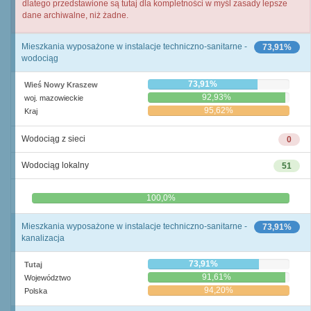
dlatego przedstawione są tutaj dla kompletności w myśl zasady lepsze
dane archiwalne, niż żadne.
Mieszkania wyposażone w instalacje techniczno-sanitarne -
73,91%
wodociąg
73,91%
Wieś Nowy Kraszew
92,93%
woj. mazowieckie
95,62%
Kraj
Wodociąg z sieci
0
Wodociąg lokalny
51
0,0%
100,0%
Mieszkania wyposażone w instalacje techniczno-sanitarne -
73,91%
kanalizacja
73,91%
Tutaj
91,61%
Województwo
94,20%
Polska