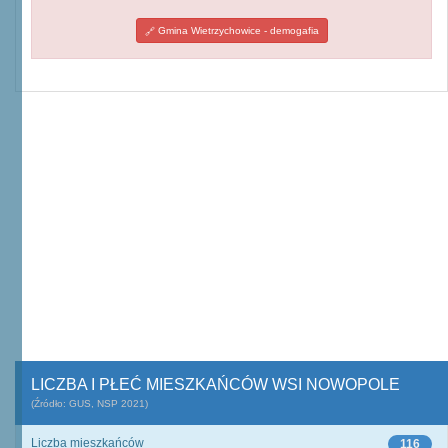
Gmina Wietrzychowice - demogafia
LICZBA I PŁEĆ MIESZKAŃCÓW WSI NOWOPOLE
(Źródło: GUS, NSP 2021)
Liczba mieszkańców
116