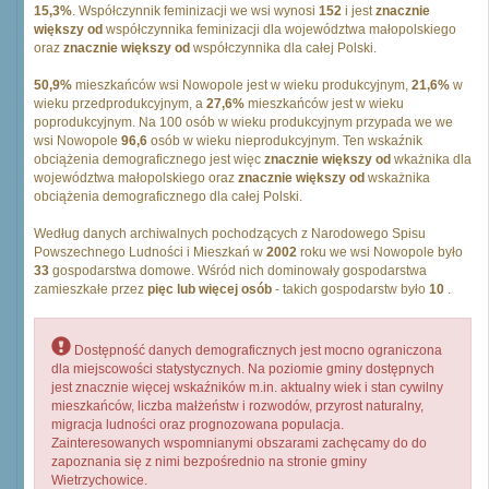
15,3%
. Współczynnik feminizacji we wsi wynosi
152
i jest
znacznie
większy od
współczynnika feminizacji dla województwa małopolskiego
oraz
znacznie większy od
współczynnika dla całej Polski.
50,9%
mieszkańców wsi Nowopole jest w wieku produkcyjnym,
21,6%
w
wieku przedprodukcyjnym, a
27,6%
mieszkańców jest w wieku
poprodukcyjnym. Na 100 osób w wieku produkcyjnym przypada we we
wsi Nowopole
96,6
osób w wieku nieprodukcyjnym. Ten wskaźnik
obciążenia demograficznego jest więc
znacznie większy od
wkażnika dla
województwa małopolskiego oraz
znacznie większy od
wskażnika
obciążenia demograficznego dla całej Polski.
Według danych archiwalnych pochodzących z Narodowego Spisu
Powszechnego Ludności i Mieszkań w
2002
roku we wsi Nowopole było
33
gospodarstwa domowe. Wśród nich dominowały gospodarstwa
zamieszkałe przez
pięc lub więcej osób
- takich gospodarstw było
10
.
Dostępność danych demograficznych jest mocno ograniczona
dla miejscowości statystycznych. Na poziomie gminy dostępnych
jest znacznie więcej wskaźników m.in. aktualny wiek i stan cywilny
mieszkańców, liczba małżeństw i rozwodów, przyrost naturalny,
migracja ludności oraz prognozowana populacja.
Zainteresowanych wspomnianymi obszarami zachęcamy do do
zapoznania się z nimi bezpośrednio na stronie gminy
Wietrzychowice.