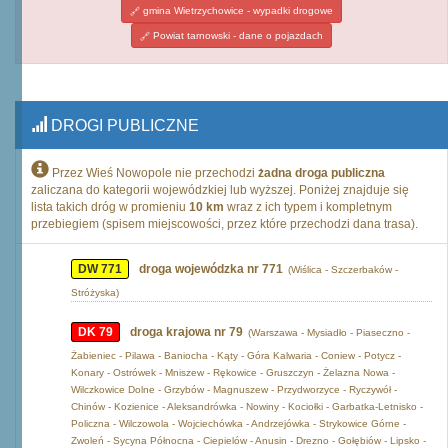
gmina Wietrzychowice - wypadki drogowe
Powiat tarnowski - dane o pojazdach
DROGI PUBLICZNE
Przez Wieś Nowopole nie przechodzi
żadna droga publiczna
zaliczana do kategorii wojewódzkiej lub wyższej. Poniżej znajduje się
lista takich dróg w promieniu
10 km
wraz z ich typem i kompletnym
przebiegiem (spisem miejscowości, przez które przechodzi dana trasa).
DW 771
droga wojewódzka nr 771
(Wiślica - Szczerbaków -
Stróżyska)
DK 79
droga krajowa nr 79
(Warszawa - Mysiadło - Piaseczno -
Żabieniec - Pilawa - Baniocha - Kąty - Góra Kalwaria - Coniew - Potycz -
Konary - Ostrówek - Mniszew - Rękowice - Gruszczyn - Żelazna Nowa -
Wilczkowice Dolne - Grzybów - Magnuszew - Przydworzyce - Ryczywół -
Chinów - Kozienice - Aleksandrówka - Nowiny - Kociołki - Garbatka-Letnisko -
Policzna - Wilczowola - Wojciechówka - Andrzejówka - Strykowice Górne -
Zwoleń - Sycyna Północna - Ciepielów - Anusin - Drezno - Gołębiów - Lipsko -