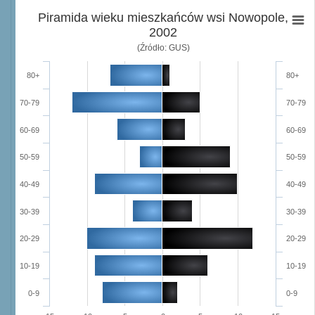
Piramida wieku mieszkańców wsi Nowopole,
2002
(Źródło: GUS)
80+
80+
70-79
70-79
60-69
60-69
50-59
50-59
40-49
40-49
30-39
30-39
20-29
20-29
10-19
10-19
0-9
0-9