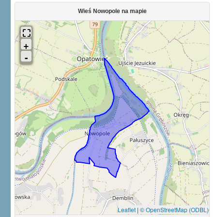
Wieś Nowopole na mapie
Leaflet
|
© OpenStreetMap (ODBL)