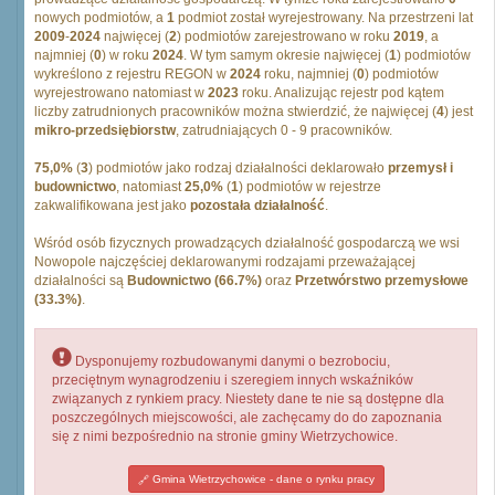
nowych podmiotów, a
1
podmiot został wyrejestrowany. Na przestrzeni lat
2009
-
2024
najwięcej (
2
) podmiotów zarejestrowano w roku
2019
, a
najmniej (
0
) w roku
2024
. W tym samym okresie najwięcej (
1
) podmiotów
wykreślono z rejestru REGON w
2024
roku, najmniej (
0
) podmiotów
wyrejestrowano natomiast w
2023
roku. Analizując rejestr pod kątem
liczby zatrudnionych pracowników można stwierdzić, że najwięcej (
4
) jest
mikro-przedsiębiorstw
, zatrudniających 0 - 9 pracowników.
75,0%
(
3
) podmiotów jako rodzaj działalności deklarowało
przemysł i
budownictwo
, natomiast
25,0%
(
1
) podmiotów w rejestrze
zakwalifikowana jest jako
pozostała działalność
.
Wśród osób fizycznych prowadzących działalność gospodarczą we wsi
Nowopole najczęściej deklarowanymi rodzajami przeważającej
działalności są
Budownictwo (66.7%)
oraz
Przetwórstwo przemysłowe
(33.3%)
.
Dysponujemy rozbudowanymi danymi o bezrobociu,
przeciętnym wynagrodzeniu i szeregiem innych wskaźników
związanych z rynkiem pracy. Niestety dane te nie są dostępne dla
poszczególnych miejscowości, ale zachęcamy do do zapoznania
się z nimi bezpośrednio na stronie gminy Wietrzychowice.
Gmina Wietrzychowice - dane o rynku pracy