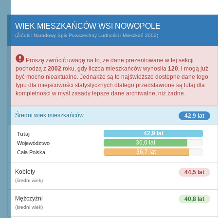
WIEK MIESZKAŃCÓW WSI NOWOPOLE
(Źródło: Narodowy Spis Powszechny Ludności i Mieszkań 2002)
Proszę zwrócić uwagę na to, że dane prezentowane w tej sekcji
pochodzą z
2002
roku, gdy liczba mieszkańców wynosiła
120
, i mogą już
być mocno nieaktualne. Jednakże są to najświeższe dostępne dane tego
typu dla miejscowości statystycznych dlatego przedstawione są tutaj dla
kompletności w myśl zasady lepsze dane archiwalne, niż żadne.
Średni wiek mieszkańców
42,9 lat
42,9 lat
Tutaj
36,0 lat
Województwo
36,7 lat
Cała Polska
Kobiety
44,5 lat
(średni wiek)
Mężczyźni
40,8 lat
(średni wiek)