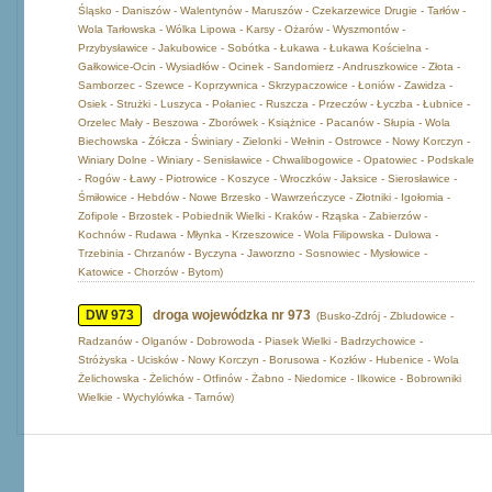
Śląsko - Daniszów - Walentynów - Maruszów - Czekarzewice Drugie - Tarłów -
Wola Tarłowska - Wólka Lipowa - Karsy - Ożarów - Wyszmontów -
Przybysławice - Jakubowice - Sobótka - Łukawa - Łukawa Kościelna -
Gałkowice-Ocin - Wysiadłów - Ocinek - Sandomierz - Andruszkowice - Złota -
Samborzec - Szewce - Koprzywnica - Skrzypaczowice - Łoniów - Zawidza -
Osiek - Strużki - Luszyca - Połaniec - Ruszcza - Przeczów - Łyczba - Łubnice -
Orzelec Mały - Beszowa - Zborówek - Książnice - Pacanów - Słupia - Wola
Biechowska - Żółcza - Świniary - Zielonki - Wełnin - Ostrowce - Nowy Korczyn -
Winiary Dolne - Winiary - Senisławice - Chwalibogowice - Opatowiec - Podskale
- Rogów - Ławy - Piotrowice - Koszyce - Wroczków - Jaksice - Sierosławice -
Śmiłowice - Hebdów - Nowe Brzesko - Wawrzeńczyce - Złotniki - Igołomia -
Zofipole - Brzostek - Pobiednik Wielki - Kraków - Rząska - Zabierzów -
Kochnów - Rudawa - Młynka - Krzeszowice - Wola Filipowska - Dulowa -
Trzebinia - Chrzanów - Byczyna - Jaworzno - Sosnowiec - Mysłowice -
Katowice - Chorzów - Bytom)
DW 973
droga wojewódzka nr 973
(Busko-Zdrój - Zbludowice -
Radzanów - Olganów - Dobrowoda - Piasek Wielki - Badrzychowice -
Stróżyska - Ucisków - Nowy Korczyn - Borusowa - Kozłów - Hubenice - Wola
Żelichowska - Żelichów - Otfinów - Żabno - Niedomice - Ilkowice - Bobrowniki
Wielkie - Wychylówka - Tarnów)