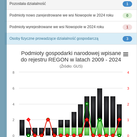
Pozostała działalność
1
Podmioty nowo zarejestrowane we wsi Nowopole w 2024 roku
0
Podmioty wyrejestrowane we wsi Nowopole w 2024 roku
1
Osoby fizyczne prowadzące działalność gospodarczą
3
Podmioty gospodarki narodowej wpisane
do rejestru REGON w latach 2009 - 2024
(Źródło: GUS)
8
4
6
3
4
2
2
1
0
0