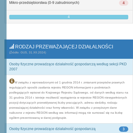
Mikro-przedsiębiorstwa (0-9 zatrudnionych)
4
4
RODZAJ PRZEWAŻAJĄCEJ DZIAŁALNOŚCI
(Źródło: GUS, 31.XII.2024)
Osoby fizyczne prowadzące działalność gospodarczą według sekcji PKD
2007
W związku z wprowadzonymi od 1 grudnia 2014 r. zmianami przepisów prawnych
regulujących sposób zasilania rejestru REGON informacjami o podmiotach
podlegających wpisowi do Krajowego Rejestru Sądowego, od danych według stanu na
31 grudnia 2014 r. istnieje możliwość wystąpienia w rejestrze REGON niewypełnionych
pozycji dotyczących przewidywanej liczby pracujących, adresu siedziby, rodzaju
przeważającej działalności oraz formy własności. W związku z powyższym dane
naliczone z rejestru REGON według ww. informacji mogą nie sumować się na liczbę
ogółem prezentowaną w danej podgrupie.
Osoby fizyczne prowadzące działalność gospodarczą
3