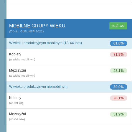
MOBILNE GRUPY WIEKU
%
123
(Źródło: GUS, NSP 2021)
W wieku produkcyjnym mobilnym (18-44 lata)
61,0%
Kobiety
71,9%
(w wieku mobilnym)
Mężczyźni
48,1%
(w wieku mobilnym)
W wieku produkcyjnym niemobilnym
39,0%
Kobiety
28,1%
(45-59 lat)
Mężczyźni
51,9%
(45-64 lata)