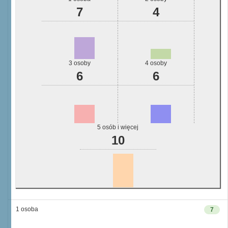
7
4
3 osoby
4 osoby
6
6
5 osób i więcej
10
1 osoba
7