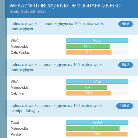
WSKAŹNIKI OBCIĄŻENIA DEMOGRAFICZNEGO
(Źródło: GUS, NSP 2021)
Ludność w wieku nieprodukcyjnym na 100 osób w wieku
96,6
produkcyjnym
96,6
Wieś
68,0
Małopolskie
70,8
Cała Polska
Ludność w wieku poprodukcyjnym na 100 osób w wieku
54,2
produkcyjnym
54,2
Wieś
35,6
Małopolskie
39,5
Cały kraj
Ludność w wieku poprodukcyjnym na 100 osób w wieku
128,0
przedprodukcyjnym
128,0
Tutaj
110,1
Małopolskie
126,0
Polska