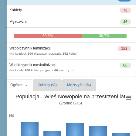
Kobiety
70
Mężczyźni
46
60,3%
39,7%
Współczynnik feminizacji
152
(Na każdych
100
mężczyzn przypada
152
kobiet)
Współczynnik maskulinizacji
66
(Na każde
100
kobiet przypada
66
mężczyzn)
Ogółem
Kobiety (%)
Mężczyźni (%)
Populacja - Wieś Nowopole na przestrzeni lat
(Źródło: GUS)
150