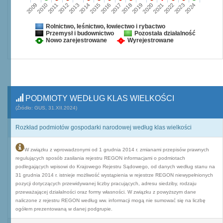
2009
2010
2011
2012
2013
2014
2015
2016
2017
2018
2019
2020
2021
2022
2023
2024
Rolnictwo, leśnictwo, łowiectwo i rybactwo
Przemysł i budownictwo
Pozostała działalność
Nowo zarejestrowane
Wyrejestrowane
PODMIOTY WEDŁUG KLAS WIELKOŚCI
(Źródło: GUS, 31.XII.2024)
Rozkład podmiotów gospodarki narodowej według klas wielkości
W związku z wprowadzonymi od 1 grudnia 2014 r. zmianami przepisów prawnych
regulujących sposób zasilania rejestru REGON informacjami o podmiotach
podlegających wpisowi do Krajowego Rejestru Sądowego, od danych według stanu na
31 grudnia 2014 r. istnieje możliwość wystąpienia w rejestrze REGON niewypełnionych
pozycji dotyczących przewidywanej liczby pracujących, adresu siedziby, rodzaju
przeważającej działalności oraz formy własności. W związku z powyższym dane
naliczone z rejestru REGON według ww. informacji mogą nie sumować się na liczbę
ogółem prezentowaną w danej podgrupie.