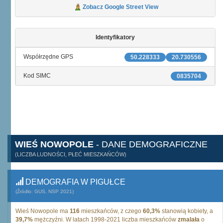
Zobacz Google Street View
Identyfikatory
Współrzędne GPS
50.228333
20.730556
Kod SIMC
0835704
WIEŚ NOWOPOLE
- DANE DEMOGRAFICZNE
(LICZBA LUDNOŚCI, PŁEĆ MIESZKAŃCÓW)
DEMOGRAFIA W PIGUŁCE
(Źródło: GUS, NSP 2021)
Wieś Nowopole ma
116
mieszkańców, z czego
60,3%
stanowią kobiety, a
39,7%
mężczyźni. W latach 1998-2021 liczba mieszkańców
zmalała
o