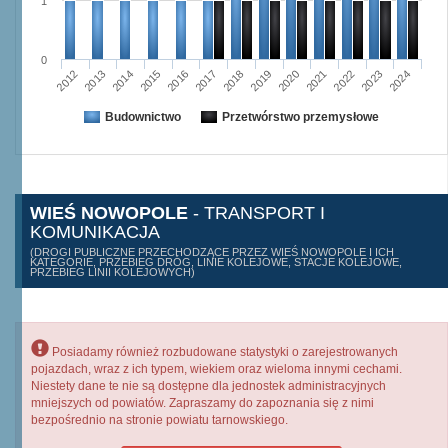
1
0
2015
2012
2022
2019
2013
2016
2023
2020
2017
2014
2024
2018
2021
Budownictwo
Przetwórstwo przemysłowe
WIEŚ NOWOPOLE
- TRANSPORT I
KOMUNIKACJA
(DROGI PUBLICZNE PRZECHODZĄCE PRZEZ WIEŚ NOWOPOLE I ICH
KATEGORIE, PRZEBIEG DRÓG, LINIE KOLEJOWE, STACJE KOLEJOWE,
PRZEBIEG LINII KOLEJOWYCH)
Posiadamy również rozbudowane statystyki o zarejestrowanych
pojazdach, wraz z ich typem, wiekiem oraz wieloma innymi cechami.
Niestety dane te nie są dostępne dla jednostek administracyjnych
mniejszych od powiatów. Zapraszamy do zapoznania się z nimi
bezpośrednio na stronie powiatu tarnowskiego.