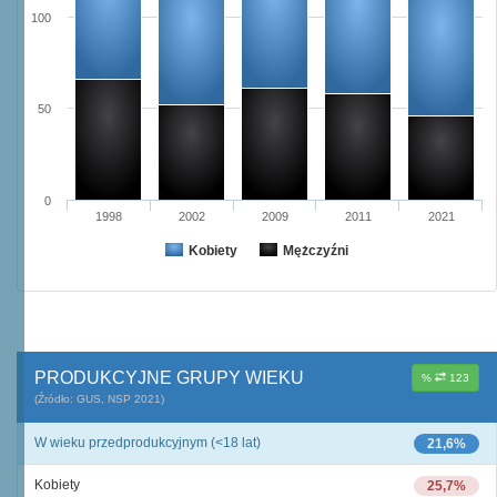
100
50
0
1998
2002
2009
2011
2021
Kobiety
Mężczyźni
PRODUKCYJNE GRUPY WIEKU
%
123
(Źródło: GUS, NSP 2021)
W wieku przedprodukcyjnym (<18 lat)
21,6%
Kobiety
25,7%