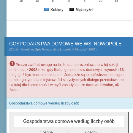
15
10
5
0
5
10
15
Kobiety
Mężczyźni
GOSPODARSTWA DOMOWE WE WSI NOWOPOLE
(Źródło: Narodowy Spis Powszechny Ludności i Mieszkań 2002)
Proszę zwrócić uwagę na to, że dane prezentowane w tej sekcji
pochodzą z
2002
roku, gdy liczba gospodarstw domowych wynosiła
33
, i
mogą już być mocno nieaktualne. Jednakże są to najświeższe dostępne
dane tego typu dla miejscowości statystycznych dlatego przedstawione
są tutaj dla kompletności w myśl zasady lepsze dane archiwalne, niż
żadne.
Gospodarstwa domowe według liczby osób
Gospodarstwa domowe według liczby osób
1 osoba
2 osoby