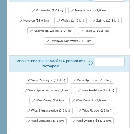
Opatowiec (1,6 km)
Nowy Korczyn (9,6 km)
Koszyce (13,0 km)
Wiślica (14,0 km)
Żabno (15,3 km)
Kazimierza Wielka (17,4 km)
Radłów (18,2 km)
Dąbrowa Tarnowska (19,2 km)
Zobacz inne miejscowości w pobliżu wsi
Nowopole
Wieś Pałuszyce (0,8 km)
Wieś Opatowiec (1,6 km)
Wieś Ujście Jezuickie (1,6 km)
Wieś Podskale (1,6 km)
Wieś Okręg (1,8 km)
Wieś Demblin (1,9 km)
Wieś Bieniaszowice (2,5 km)
Wieś Rogów (2,7 km)
Wieś Biskupice (3,1 km)
Wieś Wyszogród (3,1 km)