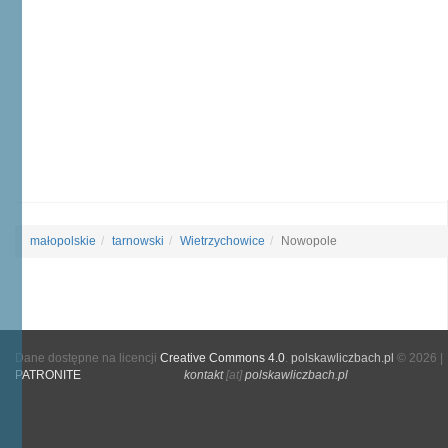
małopolskie
tarnowski
Wietrzychowice
Nowopole
Dane dostępne na licencji
Creative Commons 4.0
.
polskawliczbach.pl
© 2026 |
PATRONITE
kontakt
[at]
polskawliczbach.pl