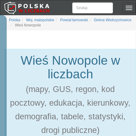
Pok
naw
Polska
Woj. małopolskie
Powiat tarnowski
Gmina Wietrzychowice
Wieś Nowopole
Wieś Nowopole w
liczbach
(mapy, GUS, regon, kod
pocztowy, edukacja, kierunkowy,
demografia, tabele, statystyki,
drogi publiczne)