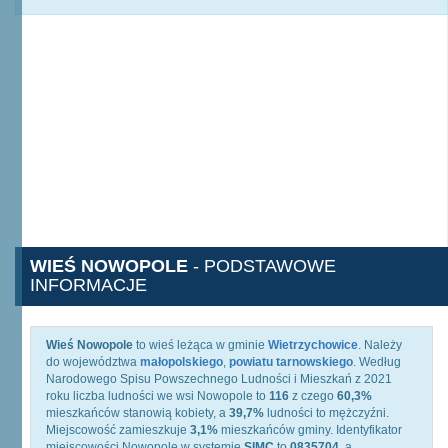
WIEŚ NOWOPOLE
- PODSTAWOWE
INFORMACJE
Wieś Nowopole
to wieś leżąca w gminie
Wietrzychowice
. Należy
do województwa
małopolskiego
,
powiatu tarnowskiego
. Według
Narodowego Spisu Powszechnego Ludności i Mieszkań z 2021
roku liczba ludności we wsi Nowopole to
116
z czego
60,3%
mieszkańców stanowią kobiety, a
39,7%
ludności to mężczyźni.
Miejscowość zamieszkuje
3,1%
mieszkańców gminy. Identyfikator
miejscowości Nowopole w systemie
SIMC
to
0835704
, a