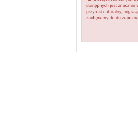
dostępnych jest znacznie 
przyrost naturalny, migr
zachęcamy do do zapoznan