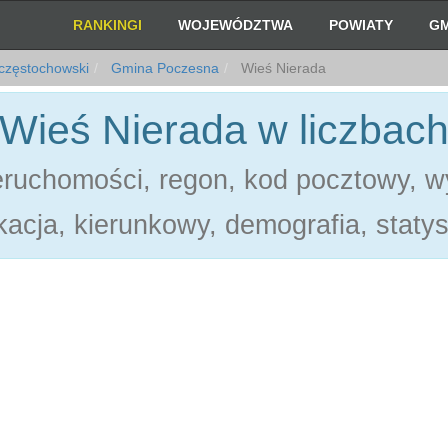
RANKINGI
WOJEWÓDZTWA
POWIATY
GM
częstochowski
Gmina Poczesna
Wieś Nierada
Wieś Nierada w liczbac
eruchomości, regon, kod pocztowy, w
acja, kierunkowy, demografia, statys