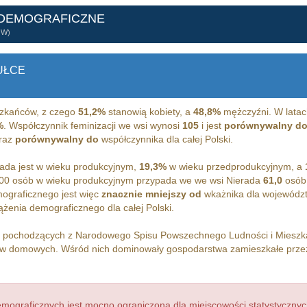
 DEMOGRAFICZNE
ÓW)
UŁCE
zkańców, z czego
51,2%
stanowią kobiety, a
48,8%
mężczyźni. W latac
%
. Współczynnik feminizacji we wsi wynosi
105
i jest
porównywalny d
oraz
porównywalny do
współczynnika dla całej Polski.
ada jest w wieku produkcyjnym,
19,3%
w wieku przedprodukcyjnym, a
00 osób w wieku produkcyjnym przypada we we wsi Nierada
61,0
osób 
ograficznego jest więc
znacznie mniejszy od
wkażnika dla województ
żenia demograficznego dla całej Polski.
h pochodzących z Narodowego Spisu Powszechnego Ludności i Miesz
w domowych. Wśród nich dominowały gospodarstwa zamieszkałe prz
ograficznych jest mocno ograniczona dla miejscowości statystycznyc