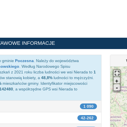
TAWOWE INFORMACJE
w gminie
Poczesna
. Należy do województwa
howskiego
. Według Narodowego Spisu
zkań z 2021 roku liczba ludności we wsi Nierada to
1
w stanowią kobiety, a
48,8%
ludności to mężczyźni.
%
mieszkańców gminy. Identyfikator miejscowości
142480
, a współrzędne GPS wsi Nierada to
1 090
42-262