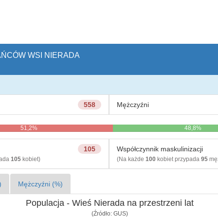
KAŃCÓW WSI NIERADA
558
Mężczyźni
51,2%
48,8%
105
Współczynnik maskulinizacji
pada
105
kobiet)
(Na każde
100
kobiet przypada
95
męż
)
Mężczyźni (%)
Populacja - Wieś Nierada na przestrzeni lat
(Źródło: GUS)