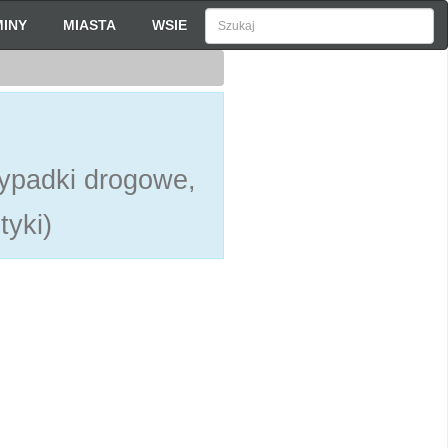
INY
MIASTA
WSIE
h
ypadki drogowe,
tyki)