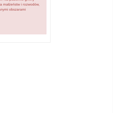
zba małżeństw i rozwodów,
ianymi obszarami