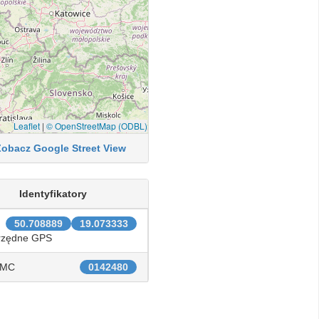
Leaflet
|
© OpenStreetMap (ODBL)
Zobacz Google Street View
Identyfikatory
50.708889
19.073333
rzędne GPS
IMC
0142480