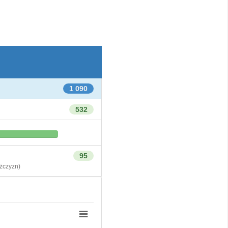
1 090
532
95
czyzn)