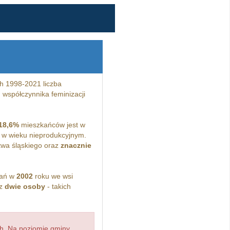
h 1998-2021 liczba
o
współczynnika feminizacji
18,6%
mieszkańców jest w
w wieku nieprodukcyjnym.
wa śląskiego oraz
znacznie
kań w
2002
roku we wsi
ez
dwie osoby
- takich
h. Na poziomie gminy