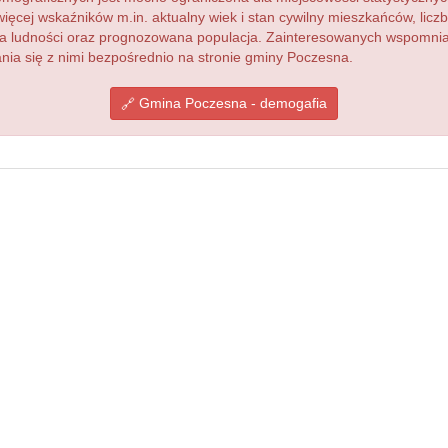
więcej wskaźników m.in. aktualny wiek i stan cywilny mieszkańców, lic
acja ludności oraz prognozowana populacja. Zainteresowanych wspomn
ia się z nimi bezpośrednio na stronie gminy Poczesna.
Gmina Poczesna - demogafia