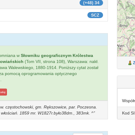
(+48) 34
SCZ
pomniana w
Słowniku geograficznym Królestwa
łowiańskich
(Tom VII, strona 108), Warszawa: nakł.
sława Walewskiego, 1880-1914. Poniższy cytat został
 za pomocą oprogramowania optycznego
.
awkę
Współ
pow. częstochowski, gm. Rększowice, par. Poczesna.
Kod S
 włościań. 1859 mr. W1827r.było38dm., 383mk. ^