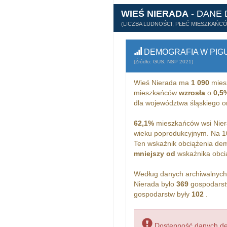
WIEŚ NIERADA
- DANE
(LICZBA LUDNOŚCI, PŁEĆ MIESZKAŃC
DEMOGRAFIA W PIG
(Źródło: GUS, NSP 2021)
Wieś Nierada ma
1 090
mies
mieszkańców
wzrosła
o
0,5
dla województwa śląskiego 
62,1%
mieszkańców wsi Nier
wieku poprodukcyjnym. Na 1
Ten wskaźnik obciążenia dem
mniejszy od
wskażnika obcią
Według danych archiwalnyc
Nierada było
369
gospodarst
gospodarstw były
102
.
Dostępność danych dem