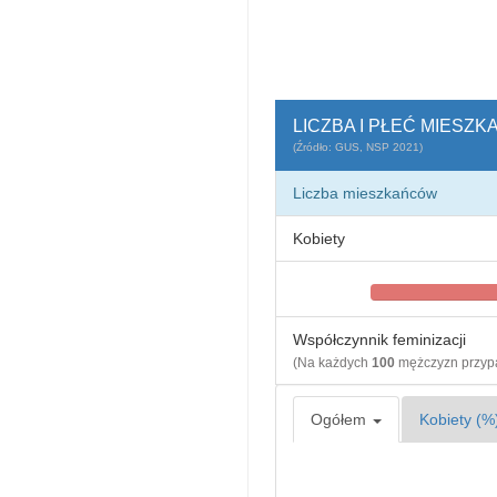
LICZBA I PŁEĆ MIESZ
(Źródło: GUS, NSP 2021)
Liczba mieszkańców
Kobiety
Współczynnik feminizacji
(Na każdych
100
mężczyzn przy
Ogółem
Kobiety (%