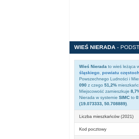
WIEŚ NIERADA
- PODS
Wieś Nierada
to wieś leżąca 
śląskiego
,
powiatu częstoc
Powszechnego Ludności i Mies
090
z czego
51,2%
mieszkańcó
Miejscowość zamieszkuje
8,7
Nierada w systemie
SIMC
to
0
(19.073333, 50.708889)
.
Liczba mieszkańców (2021)
Kod pocztowy