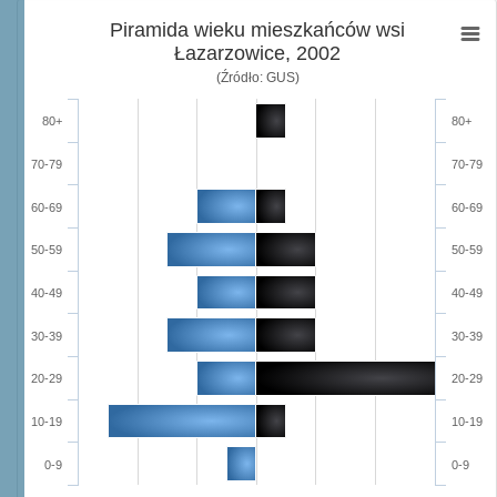
Piramida wieku mieszkańców wsi
Łazarzowice, 2002
(Źródło: GUS)
80+
80+
70-79
70-79
60-69
60-69
50-59
50-59
40-49
40-49
30-39
30-39
20-29
20-29
10-19
10-19
0-9
0-9