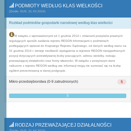
PODMIOTY WEDŁUG KLAS WIELKOŚCI
(Źródło: GUS, 31.XII.2024)
Rozkład podmiotów gospodarki narodowej według klas wielkości
W związku z wprowadzonymi od 1 grudnia 2014 r. zmianami przepisów prawnych
regulujących sposób zasilania rejestru REGON informacjami o podmiotach
podlegających wpisowi do Krajowego Rejestru Sądowego, od danych według stanu na
31 grudnia 2014 r. istnieje możliwość wystąpienia w rejestrze REGON niewypełnionych
pozycji dotyczących przewidywanej liczby pracujących, adresu siedziby, rodzaju
przeważającej działalności oraz formy własności. W związku z powyższym dane
naliczone z rejestru REGON według ww. informacji mogą nie sumować się na liczbę
ogółem prezentowaną w danej podgrupie.
Mikro-przedsiębiorstwa (0-9 zatrudnionych)
5
5
RODZAJ PRZEWAŻAJĄCEJ DZIAŁALNOŚCI
(Źródło: GUS, 31.XII.2024)