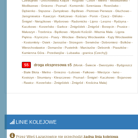
Czewujewo - Grochowiska Księże - Rogowo - Cotoń - Mielno - Modliszewko -
Modliszewo - Gniezno - Poznań - Komorniki - Szreniawa - Rosnówko -
Dębienko - Stęszew - Zamysłowo - Będlewo - Piotrowo Pierwsze - Głuchowo -
Jarogniewice - Kawczyn - Kiełczewo - Kościan - Ponin - Czacz - Glińsko -
Śmigiel - Nietążkowo - Wydorowo - Radomicko - Lipno - Leszno - Rydzyna -
Kaczkowo - Korzeńsko - Garbce - Żmigródek - Żmigród - Borzęcin - Prusice -
Małuszyn - Trzebnica - Będkowo - Wysoki Kościół - Wisznia Mała - Ligota
Piękna - Kryniczno - Psary - Wrocław - Bielany Wrocławskie - Kąty Wrocławskie
- Kostomłoty - Osiek - Jaroszów - Strzegom - Serwinów - Dobromierz - Bolków -
Wierzchosławice - Domanów - Pustelnik - Marciszów - Debrznik - Ptaszków -
Kamienna Góra - Przedwojów - Lubawka - granica (Czechy))
S5
droga ekspresowa s5
(Morsk - Świecie - Dworzysko - Bydgoszcz
- Białe Błota - Mielno - Gniezno - Łubowo - Fałkowo - Wierzyce - Iwno -
Kostrzyn - Strumiany - Kleszczewo - Poznań - Śmigiel - Kaczkowo - Bojanowo
- Rawicz - Korzeńsko - Żmigródek - Żmigród - Krościna Mała)
LINIE KOLEJOWE
Przez Wieś Łazarzowice nie przechodzi
żadna linia kolejowa