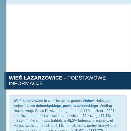
WIEŚ ŁAZARZOWICE
- PODSTAWOWE
INFORMACJE
Wieś Łazarzowice
to wieś leżąca w gminie
Wołów
. Należy do
województwa
dolnośląskiego
,
powiatu wołowskiego
. Według
Narodowego Spisu Powszechnego Ludności i Mieszkań z 2021
roku liczba ludności we wsi Łazarzowice to
29
z czego
51,7%
mieszkańców stanowią kobiety, a
48,3%
ludności to mężczyźni.
Miejscowość zamieszkuje
0,1%
mieszkańców gminy. Identyfikator
miejscowości Łazarzowice w systemie
SIMC
to
0883270
, a