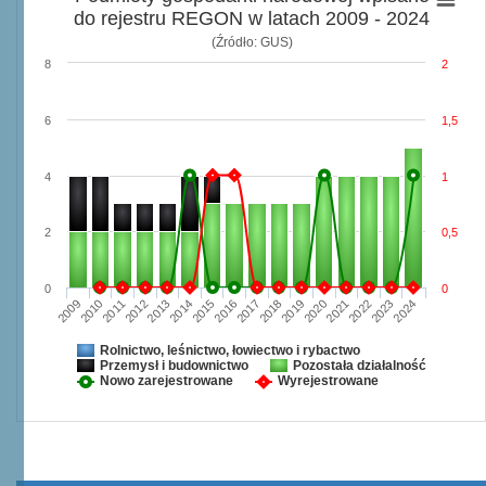
do rejestru REGON w latach 2009 - 2024
(Źródło: GUS)
8
2
6
1,5
4
1
2
0,5
0
0
2009
2010
2011
2012
2013
2014
2015
2016
2017
2018
2019
2020
2021
2022
2023
2024
Rolnictwo, leśnictwo, łowiectwo i rybactwo
Przemysł i budownictwo
Pozostała działalność
Nowo zarejestrowane
Wyrejestrowane