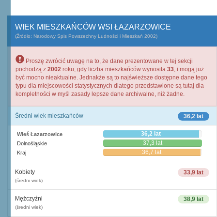
WIEK MIESZKAŃCÓW WSI ŁAZARZOWICE
(Źródło: Narodowy Spis Powszechny Ludności i Mieszkań 2002)
Proszę zwrócić uwagę na to, że dane prezentowane w tej sekcji
pochodzą z
2002
roku, gdy liczba mieszkańców wynosiła
33
, i mogą już
być mocno nieaktualne. Jednakże są to najświeższe dostępne dane tego
typu dla miejscowości statystycznych dlatego przedstawione są tutaj dla
kompletności w myśl zasady lepsze dane archiwalne, niż żadne.
Średni wiek mieszkańców
36,2 lat
36,2 lat
Wieś Łazarzowice
37,3 lat
Dolnośląskie
36,7 lat
Kraj
Kobiety
33,9 lat
(średni wiek)
Mężczyźni
38,9 lat
(średni wiek)