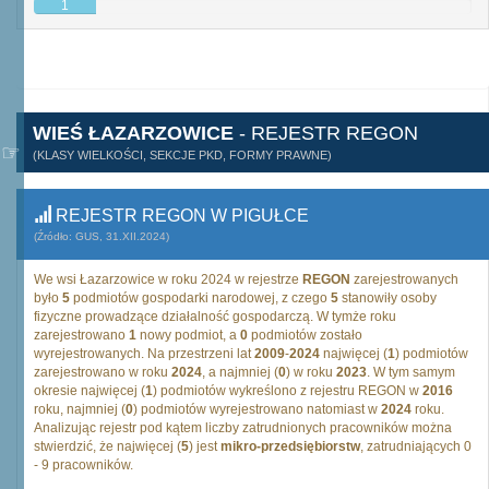
1
WIEŚ ŁAZARZOWICE
- REJESTR REGON
(KLASY WIELKOŚCI, SEKCJE PKD, FORMY PRAWNE)
REJESTR REGON W PIGUŁCE
(Źródło: GUS, 31.XII.2024)
We wsi Łazarzowice w roku 2024 w rejestrze
REGON
zarejestrowanych
było
5
podmiotów gospodarki narodowej, z czego
5
stanowiły osoby
fizyczne prowadzące działalność gospodarczą. W tymże roku
zarejestrowano
1
nowy podmiot, a
0
podmiotów zostało
wyrejestrowanych. Na przestrzeni lat
2009
-
2024
najwięcej (
1
) podmiotów
zarejestrowano w roku
2024
, a najmniej (
0
) w roku
2023
. W tym samym
okresie najwięcej (
1
) podmiotów wykreślono z rejestru REGON w
2016
roku, najmniej (
0
) podmiotów wyrejestrowano natomiast w
2024
roku.
Analizując rejestr pod kątem liczby zatrudnionych pracowników można
stwierdzić, że najwięcej (
5
) jest
mikro-przedsiębiorstw
, zatrudniających 0
- 9 pracowników.