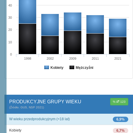
40
30
20
10
0
1998
2002
2009
2011
2021
Kobiety
Mężczyźni
PRODUKCYJNE GRUPY WIEKU
%
123
(Źródło: GUS, NSP 2021)
W wieku przedprodukcyjnym (<18 lat)
6,9%
Kobiety
6,7%