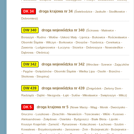
DK 34
droga krajowa nr 34
(Świebodzice - Jaskulin - Siodłkowice -
Dobromierz)
DW 340
droga wojewódzka nr 340
(Ścinawa - Małowice -
Boraszyn - Rudno - Wołów - Uskorz Mały - Lipnica - Bukowice - Rościesławice -
Oborniki Śląskie - Wilczyn - Borkowice - Droszów - Trzebnica - Cerekwica -
Zawonia - Ludgierzowice - Łuczyna - Strzelce - Dobroszyce - Nowosiedlice -
Dąbrowa - Oleśnica)
DW 342
droga wojewódzka nr 342
(Wrocław - Szewce - Zajączków
- Pęgów - Golędzinów - Oborniki Śląskie - Wielka Lipa - Osolin - Brzeźno -
Skokowa - Strupina)
DW 439
droga wojewódzka nr 439
(Żmigródek - Zielony Dom -
Radziądz - Dąbki - Niezgoda - Łąki - Sułów - Miłosławice - Swiętoszyn - Milicz)
DK 5
droga krajowa nr 5
(Nowe Marzy - Wiąg - Morsk - Dworzysko -
Gruczno - Luszkowo - Zbrachlin - Niewieścin - Trzeciewiec - Włóki - Kusowo -
Aleksandrowo - Żołędowo - Osielsko - Bydgoszcz - Białe Błota - Lipniki -
Kruszyn Krajeński - Zamość - Rynarzewo - Kołaczkowo - Łachowo - Szubin -
Kowalewo - Brzyskorzystewko - Jaroszewo - Żnin - Bożejewiczki - Bożejewice -