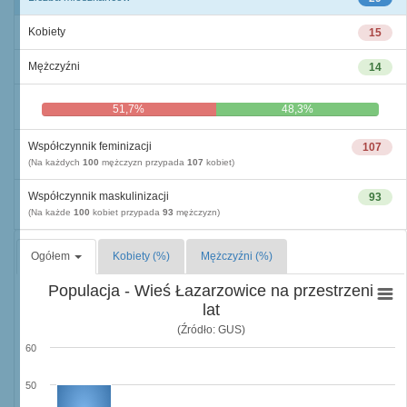
Kobiety
15
Mężczyźni
14
51,7%
48,3%
Współczynnik feminizacji
107
(Na każdych
100
mężczyzn przypada
107
kobiet)
Współczynnik maskulinizacji
93
(Na każde
100
kobiet przypada
93
mężczyzn)
Ogółem
Kobiety (%)
Mężczyźni (%)
Populacja - Wieś Łazarzowice na przestrzeni
lat
(Źródło: GUS)
60
50