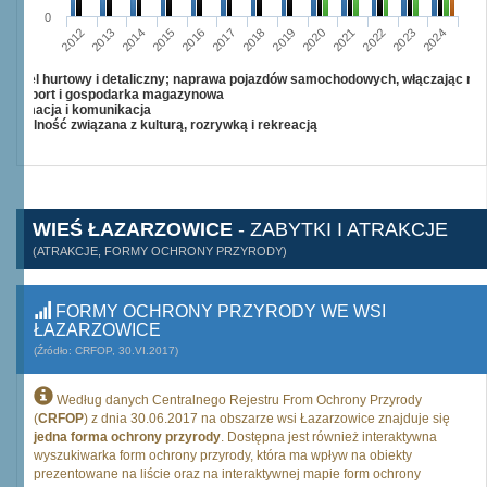
0
2015
2012
2022
2019
2013
2016
2023
2020
2017
2014
2024
2018
2021
Handel hurtowy i detaliczny; naprawa pojazdów samochodowych, włączając mo
Transport i gospodarka magazynowa
Informacja i komunikacja
Działalność związana z kulturą, rozrywką i rekreacją
WIEŚ ŁAZARZOWICE
- ZABYTKI I ATRAKCJE
(ATRAKCJE, FORMY OCHRONY PRZYRODY)
FORMY OCHRONY PRZYRODY WE WSI
ŁAZARZOWICE
(Źródło: CRFOP, 30.VI.2017)
Według danych Centralnego Rejestru From Ochrony Przyrody
(
CRFOP
) z dnia 30.06.2017 na obszarze wsi Łazarzowice znajduje się
jedna forma ochrony przyrody
. Dostępna jest również interaktywna
wyszukiwarka form ochrony przyrody, która ma wpływ na obiekty
prezentowane na liście oraz na interaktywnej mapie form ochrony