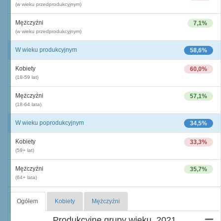
(w wieku przedprodukcyjnym)
Mężczyźni
7,1%
(w wieku przedprodukcyjnym)
W wieku produkcyjnym
58,6%
Kobiety
60,0%
(18-59 lat)
Mężczyźni
57,1%
(18-64 lata)
W wieku poprodukcyjnym
34,5%
Kobiety
33,3%
(59+ lat)
Mężczyźni
35,7%
(64+ lata)
Ogółem
Kobiety
Mężczyźni
Produkcyjne grupy wieku, 2021