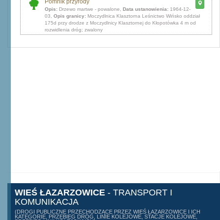
Pomnik przyrody
Opis:
Drzewo martwe - powalone,
Data ustanowienia:
1964-12-
03,
Opis granicy:
Moczydlnica Klasztorna Leśnictwo Wińsko oddział
175d przy drodze z Moczydlnicy Klasztornej do Kłopotówka 4 m od
rozwidlenia dróg; zwalony
WIEŚ ŁAZARZOWICE
- TRANSPORT I
KOMUNIKACJA
(DROGI PUBLICZNE PRZECHODZĄCE PRZEZ WIEŚ ŁAZARZOWICE I ICH
KATEGORIE, PRZEBIEG DRÓG, LINIE KOLEJOWE, STACJE KOLEJOWE,