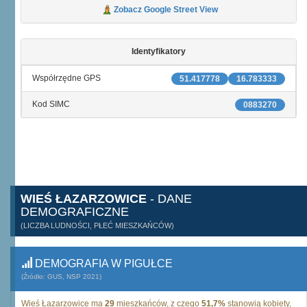
Zobacz Google Street View
Identyfikatory
Współrzędne GPS
51.417778
16.783333
Kod SIMC
0883270
WIEŚ ŁAZARZOWICE
- DANE
DEMOGRAFICZNE
(LICZBA LUDNOŚCI, PŁEĆ MIESZKAŃCÓW)
DEMOGRAFIA W PIGUŁCE
(Źródło: GUS, NSP 2021)
Wieś Łazarzowice ma
29
mieszkańców, z czego
51,7%
stanowią kobiety,