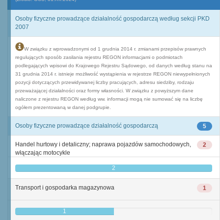
Osoby fizyczne prowadzące działalność gospodarczą według sekcji PKD
2007
W związku z wprowadzonymi od 1 grudnia 2014 r. zmianami przepisów prawnych
regulujących sposób zasilania rejestru REGON informacjami o podmiotach
podlegających wpisowi do Krajowego Rejestru Sądowego, od danych według stanu na
31 grudnia 2014 r. istnieje możliwość wystąpienia w rejestrze REGON niewypełnionych
pozycji dotyczących przewidywanej liczby pracujących, adresu siedziby, rodzaju
przeważającej działalności oraz formy własności. W związku z powyższym dane
naliczone z rejestru REGON według ww. informacji mogą nie sumować się na liczbę
ogółem prezentowaną w danej podgrupie.
Osoby fizyczne prowadzące działalność gospodarczą
5
Handel hurtowy i detaliczny; naprawa pojazdów samochodowych,
2
włączając motocykle
2
Transport i gospodarka magazynowa
1
1