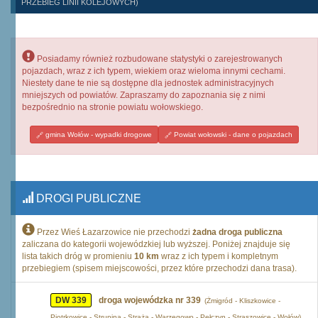
PRZEBIEG LINII KOLEJOWYCH)
Posiadamy również rozbudowane statystyki o zarejestrowanych
pojazdach, wraz z ich typem, wiekiem oraz wieloma innymi cechami.
Niestety dane te nie są dostępne dla jednostek administracyjnych
mniejszych od powiatów. Zapraszamy do zapoznania się z nimi
bezpośrednio na stronie powiatu wołowskiego.
gmina Wołów - wypadki drogowe
Powiat wołowski - dane o pojazdach
DROGI PUBLICZNE
Przez Wieś Łazarzowice nie przechodzi
żadna droga publiczna
zaliczana do kategorii wojewódzkiej lub wyższej. Poniżej znajduje się
lista takich dróg w promieniu
10 km
wraz z ich typem i kompletnym
przebiegiem (spisem miejscowości, przez które przechodzi dana trasa).
DW 339
droga wojewódzka nr 339
(Żmigród - Kliszkowice -
Piotrkowice - Strupina - Straża - Warzęgowo - Pełczyn - Straszowice - Wołów)