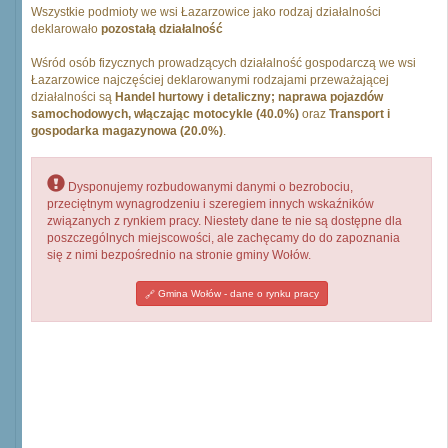
Wszystkie podmioty we wsi Łazarzowice jako rodzaj działalności
deklarowało
pozostałą działalność
Wśród osób fizycznych prowadzących działalność gospodarczą we wsi
Łazarzowice najczęściej deklarowanymi rodzajami przeważającej
działalności są
Handel hurtowy i detaliczny; naprawa pojazdów
samochodowych, włączając motocykle (40.0%)
oraz
Transport i
gospodarka magazynowa (20.0%)
.
Dysponujemy rozbudowanymi danymi o bezrobociu,
przeciętnym wynagrodzeniu i szeregiem innych wskaźników
związanych z rynkiem pracy. Niestety dane te nie są dostępne dla
poszczególnych miejscowości, ale zachęcamy do do zapoznania
się z nimi bezpośrednio na stronie gminy Wołów.
Gmina Wołów - dane o rynku pracy