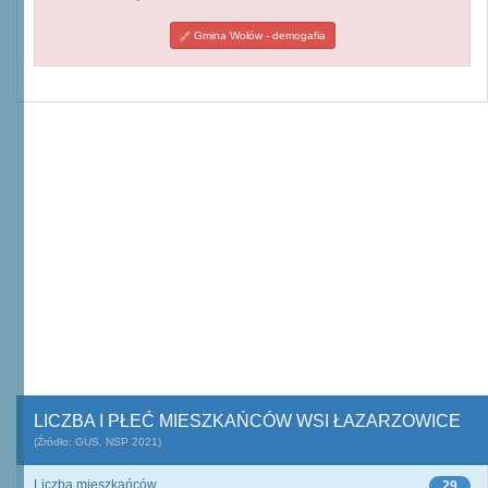
Gmina Wołów - demogafia
LICZBA I PŁEĆ MIESZKAŃCÓW WSI ŁAZARZOWICE
(Źródło: GUS, NSP 2021)
Liczba mieszkańców
29