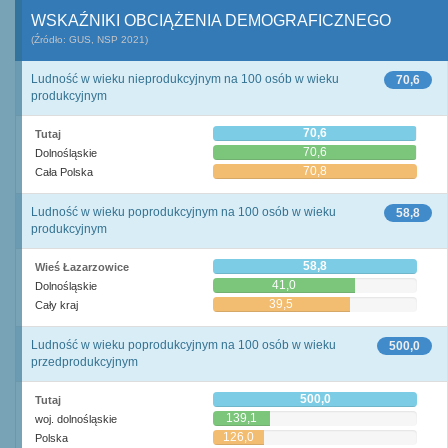
WSKAŹNIKI OBCIĄŻENIA DEMOGRAFICZNEGO
(Źródło: GUS, NSP 2021)
Ludność w wieku nieprodukcyjnym na 100 osób w wieku
70,6
produkcyjnym
70,6
Tutaj
70,6
Dolnośląskie
70,8
Cała Polska
Ludność w wieku poprodukcyjnym na 100 osób w wieku
58,8
produkcyjnym
58,8
Wieś Łazarzowice
41,0
Dolnośląskie
39,5
Cały kraj
Ludność w wieku poprodukcyjnym na 100 osób w wieku
500,0
przedprodukcyjnym
500,0
Tutaj
139,1
woj. dolnośląskie
126,0
Polska