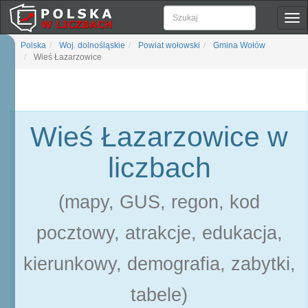
Pok
naw
Polska
Woj. dolnośląskie
Powiat wołowski
Gmina Wołów
Wieś Łazarzowice
Wieś Łazarzowice w
liczbach
(mapy, GUS, regon, kod
pocztowy, atrakcje, edukacja,
kierunkowy, demografia, zabytki,
tabele)