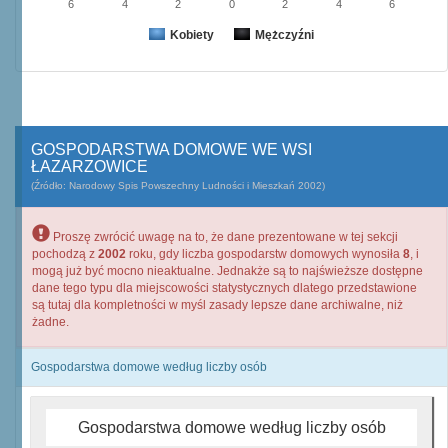
6
4
2
0
2
4
6
Kobiety
Mężczyźni
GOSPODARSTWA DOMOWE WE WSI
ŁAZARZOWICE
(Źródło: Narodowy Spis Powszechny Ludności i Mieszkań 2002)
Proszę zwrócić uwagę na to, że dane prezentowane w tej sekcji
pochodzą z
2002
roku, gdy liczba gospodarstw domowych wynosiła
8
, i
mogą już być mocno nieaktualne. Jednakże są to najświeższe dostępne
dane tego typu dla miejscowości statystycznych dlatego przedstawione
są tutaj dla kompletności w myśl zasady lepsze dane archiwalne, niż
żadne.
Gospodarstwa domowe według liczby osób
Gospodarstwa domowe według liczby osób