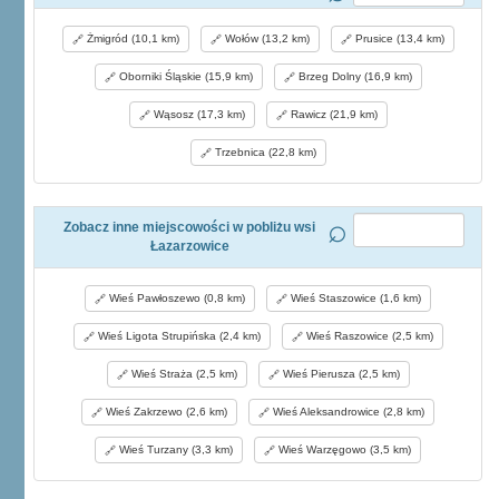
Żmigród (10,1 km)
Wołów (13,2 km)
Prusice (13,4 km)
Oborniki Śląskie (15,9 km)
Brzeg Dolny (16,9 km)
Wąsosz (17,3 km)
Rawicz (21,9 km)
Trzebnica (22,8 km)
Zobacz inne miejscowości w pobliżu wsi
Łazarzowice
Wieś Pawłoszewo (0,8 km)
Wieś Staszowice (1,6 km)
Wieś Ligota Strupińska (2,4 km)
Wieś Raszowice (2,5 km)
Wieś Straża (2,5 km)
Wieś Pierusza (2,5 km)
Wieś Zakrzewo (2,6 km)
Wieś Aleksandrowice (2,8 km)
Wieś Turzany (3,3 km)
Wieś Warzęgowo (3,5 km)