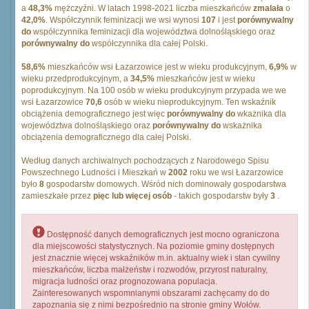
a
48,3%
mężczyźni. W latach 1998-2021 liczba mieszkańców
zmalała
o
42,0%
. Współczynnik feminizacji we wsi wynosi
107
i jest
porównywalny
do
współczynnika feminizacji dla województwa dolnośląskiego oraz
porównywalny do
współczynnika dla całej Polski.
58,6%
mieszkańców wsi Łazarzowice jest w wieku produkcyjnym,
6,9%
w
wieku przedprodukcyjnym, a
34,5%
mieszkańców jest w wieku
poprodukcyjnym. Na 100 osób w wieku produkcyjnym przypada we we
wsi Łazarzowice
70,6
osób w wieku nieprodukcyjnym. Ten wskaźnik
obciążenia demograficznego jest więc
porównywalny do
wkażnika dla
województwa dolnośląskiego oraz
porównywalny do
wskażnika
obciążenia demograficznego dla całej Polski.
Według danych archiwalnych pochodzących z Narodowego Spisu
Powszechnego Ludności i Mieszkań w
2002
roku we wsi Łazarzowice
było
8
gospodarstw domowych. Wśród nich dominowały gospodarstwa
zamieszkałe przez
pięc lub więcej osób
- takich gospodarstw były
3
.
Dostępność danych demograficznych jest mocno ograniczona
dla miejscowości statystycznych. Na poziomie gminy dostępnych
jest znacznie więcej wskaźników m.in. aktualny wiek i stan cywilny
mieszkańców, liczba małżeństw i rozwodów, przyrost naturalny,
migracja ludności oraz prognozowana populacja.
Zainteresowanych wspomnianymi obszarami zachęcamy do do
zapoznania się z nimi bezpośrednio na stronie gminy Wołów.