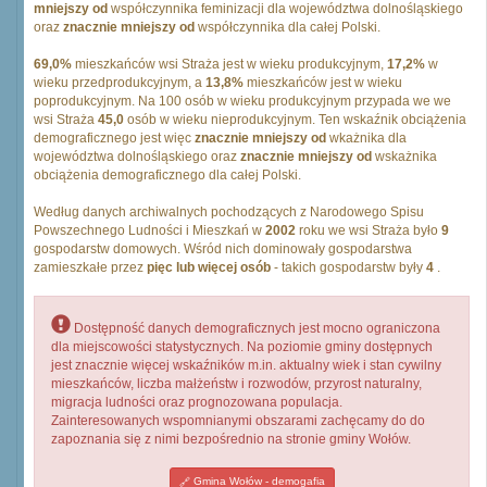
mniejszy od
współczynnika feminizacji dla województwa dolnośląskiego
oraz
znacznie mniejszy od
współczynnika dla całej Polski.
69,0%
mieszkańców wsi Straża jest w wieku produkcyjnym,
17,2%
w
wieku przedprodukcyjnym, a
13,8%
mieszkańców jest w wieku
poprodukcyjnym. Na 100 osób w wieku produkcyjnym przypada we we
wsi Straża
45,0
osób w wieku nieprodukcyjnym. Ten wskaźnik obciążenia
demograficznego jest więc
znacznie mniejszy od
wkażnika dla
województwa dolnośląskiego oraz
znacznie mniejszy od
wskażnika
obciążenia demograficznego dla całej Polski.
Według danych archiwalnych pochodzących z Narodowego Spisu
Powszechnego Ludności i Mieszkań w
2002
roku we wsi Straża było
9
gospodarstw domowych. Wśród nich dominowały gospodarstwa
zamieszkałe przez
pięc lub więcej osób
- takich gospodarstw były
4
.
Dostępność danych demograficznych jest mocno ograniczona
dla miejscowości statystycznych. Na poziomie gminy dostępnych
jest znacznie więcej wskaźników m.in. aktualny wiek i stan cywilny
mieszkańców, liczba małżeństw i rozwodów, przyrost naturalny,
migracja ludności oraz prognozowana populacja.
Zainteresowanych wspomnianymi obszarami zachęcamy do do
zapoznania się z nimi bezpośrednio na stronie gminy Wołów.
Gmina Wołów - demogafia