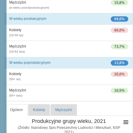
Mężczyźni
15,8%
(w wieku przedprodukcyjnym)
W wieku produkcyjnym
69,0%
Kobiety
60,0%
(18-59 lat)
Mężczyźni
73,7%
(18-64 lata)
W wieku poprodukcyjnym
13,8%
Kobiety
20,0%
(59+ lat)
Mężczyźni
10,5%
(64+ lata)
Ogółem
Kobiety
Mężczyźni
Produkcyjne grupy wieku, 2021
(Źródło: Narodowy Spis Powszechny Ludności i Mieszkań, NSP
2021)