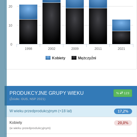
20
10
0
1998
2002
2009
2011
2021
Kobiety
Mężczyźni
PRODUKCYJNE GRUPY WIEKU
%
123
(Źródło: GUS, NSP 2021)
W wieku przedprodukcyjnym (<18 lat)
17,2%
Kobiety
20,0%
(w wieku przedprodukcyjnym)