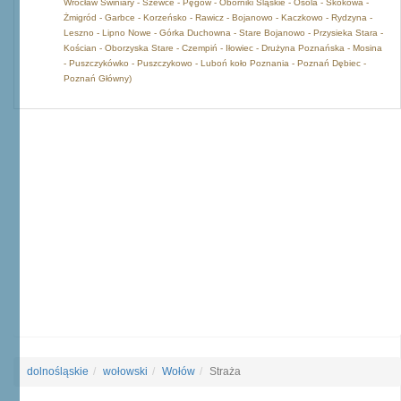
Wrocław Świniary - Szewce - Pęgów - Oborniki Śląskie - Osola - Skokowa -
Żmigród - Garbce - Korzeńsko - Rawicz - Bojanowo - Kaczkowo - Rydzyna -
Leszno - Lipno Nowe - Górka Duchowna - Stare Bojanowo - Przysieka Stara -
Kościan - Oborzyska Stare - Czempiń - Iłowiec - Drużyna Poznańska - Mosina
- Puszczykówko - Puszczykowo - Luboń koło Poznania - Poznań Dębiec -
Poznań Główny)
dolnośląskie
wołowski
Wołów
Straża