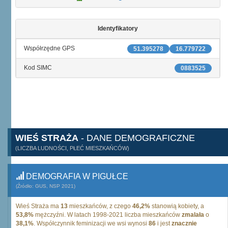
Identyfikatory
Współrzędne GPS
51.395278
16.779722
Kod SIMC
0883525
WIEŚ STRAŻA
- DANE DEMOGRAFICZNE
(LICZBA LUDNOŚCI, PŁEĆ MIESZKAŃCÓW)
DEMOGRAFIA W PIGUŁCE
(Źródło: GUS, NSP 2021)
Wieś Straża ma
13
mieszkańców, z czego
46,2%
stanowią kobiety, a
53,8%
mężczyźni. W latach 1998-2021 liczba mieszkańców
zmalała
o
38,1%
. Współczynnik feminizacji we wsi wynosi
86
i jest
znacznie