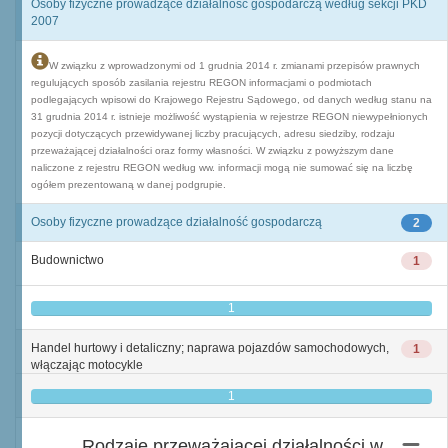
Osoby fizyczne prowadzące działalność gospodarczą według sekcji PKD
2007
W związku z wprowadzonymi od 1 grudnia 2014 r. zmianami przepisów prawnych
regulujących sposób zasilania rejestru REGON informacjami o podmiotach
podlegających wpisowi do Krajowego Rejestru Sądowego, od danych według stanu na
31 grudnia 2014 r. istnieje możliwość wystąpienia w rejestrze REGON niewypełnionych
pozycji dotyczących przewidywanej liczby pracujących, adresu siedziby, rodzaju
przeważającej działalności oraz formy własności. W związku z powyższym dane
naliczone z rejestru REGON według ww. informacji mogą nie sumować się na liczbę
ogółem prezentowaną w danej podgrupie.
Osoby fizyczne prowadzące działalność gospodarczą
2
Budownictwo
1
1
Handel hurtowy i detaliczny; naprawa pojazdów samochodowych,
1
włączając motocykle
1
Rodzaje przeważającej działalności w