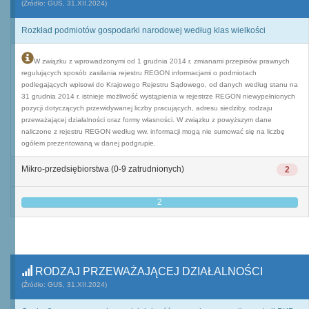
(Źródło: GUS, 31.XII.2024)
Rozkład podmiotów gospodarki narodowej według klas wielkości
W związku z wprowadzonymi od 1 grudnia 2014 r. zmianami przepisów prawnych
regulujących sposób zasilania rejestru REGON informacjami o podmiotach
podlegających wpisowi do Krajowego Rejestru Sądowego, od danych według stanu na
31 grudnia 2014 r. istnieje możliwość wystąpienia w rejestrze REGON niewypełnionych
pozycji dotyczących przewidywanej liczby pracujących, adresu siedziby, rodzaju
przeważającej działalności oraz formy własności. W związku z powyższym dane
naliczone z rejestru REGON według ww. informacji mogą nie sumować się na liczbę
ogółem prezentowaną w danej podgrupie.
Mikro-przedsiębiorstwa (0-9 zatrudnionych)
2
2
RODZAJ PRZEWAŻAJĄCEJ DZIAŁALNOŚCI
(Źródło: GUS, 31.XII.2024)