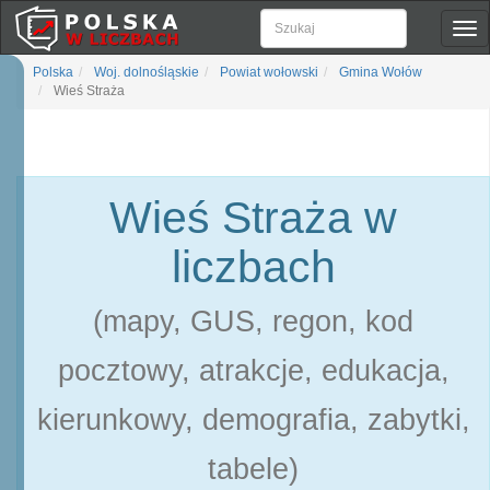
Pok
naw
Polska
Woj. dolnośląskie
Powiat wołowski
Gmina Wołów
Wieś Straża
Wieś Straża w
liczbach
(mapy, GUS, regon, kod
pocztowy, atrakcje, edukacja,
kierunkowy, demografia, zabytki,
tabele)