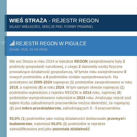
WIEŚ STRAŻA
- REJESTR REGON
(KLASY WIELKOŚCI, SEKCJE PKD, FORMY PRAWNE)
REJESTR REGON W PIGUŁCE
(Źródło: GUS, 31.XII.2024)
We wsi Straża w roku 2024 w rejestrze
REGON
zarejestrowane były
2
podmioty gospodarki narodowej, z czego
2
stanowiły osoby fizyczne
prowadzące działalność gospodarczą. W tymże roku zarejestrowano
0
nowych podmiotów, a
0
podmiotów zostało wyrejestrowanych. Na
przestrzeni lat
2009
-
2024
najwięcej (
1
) podmiotów zarejestrowano w roku
2018
, a najmniej (
0
) w roku
2024
. W tym samym okresie najwięcej (
1
)
podmiotów wykreślono z rejestru REGON w
2014
roku, najmniej (
0
)
podmiotów wyrejestrowano natomiast w
2024
roku. Analizując rejestr pod
kątem liczby zatrudnionych pracowników można stwierdzić, że najwięcej
(
2
) jest
mikro-przedsiębiorstw
, zatrudniających 0 - 9 pracowników.
50,0%
(
1
) podmiotów jako rodzaj działalności deklarowało
przemysł i
budownictwo
, natomiast
50,0%
(
1
) podmiotów w rejestrze
zakwalifikowana jest jako
pozostała działalność
.