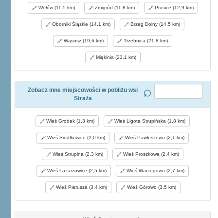
Wołów (11,5 km)
Żmigród (11,8 km)
Prusice (12,9 km)
Oborniki Śląskie (14,1 km)
Brzeg Dolny (14,5 km)
Wąsosz (19,6 km)
Trzebnica (21,8 km)
Miękinia (23,1 km)
Zobacz inne miejscowości w pobliżu wsi
Straża
Wieś Gródek (1,3 km)
Wieś Ligota Strupińska (1,8 km)
Wieś Siodłkowice (2,0 km)
Wieś Pawłoszewo (2,1 km)
Wieś Strupina (2,3 km)
Wieś Proszkowa (2,4 km)
Wieś Łazarzowice (2,5 km)
Wieś Warzęgowo (2,7 km)
Wieś Pierusza (3,4 km)
Wieś Górowo (3,5 km)