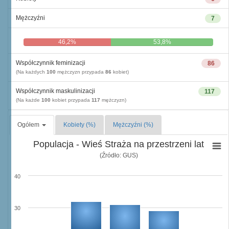
Mężczyźni
7
46,2%
53,8%
Współczynnik feminizacji
86
(Na każdych
100
mężczyzn przypada
86
kobiet)
Współczynnik maskulinizacji
117
(Na każde
100
kobiet przypada
117
mężczyzn)
Ogółem
Kobiety (%)
Mężczyźni (%)
Populacja - Wieś Straża na przestrzeni lat
(Źródło: GUS)
40
30