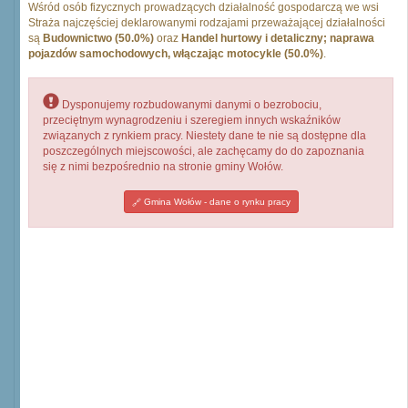
Wśród osób fizycznych prowadzących działalność gospodarczą we wsi
Straża najczęściej deklarowanymi rodzajami przeważającej działalności
są
Budownictwo (50.0%)
oraz
Handel hurtowy i detaliczny; naprawa
pojazdów samochodowych, włączając motocykle (50.0%)
.
Dysponujemy rozbudowanymi danymi o bezrobociu,
przeciętnym wynagrodzeniu i szeregiem innych wskaźników
związanych z rynkiem pracy. Niestety dane te nie są dostępne dla
poszczególnych miejscowości, ale zachęcamy do do zapoznania
się z nimi bezpośrednio na stronie gminy Wołów.
Gmina Wołów - dane o rynku pracy