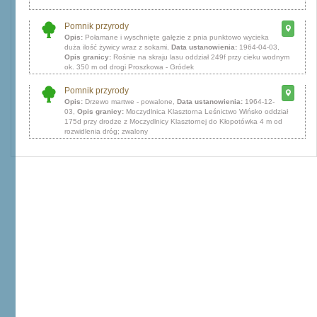
Pomnik przyrody
Opis:
Połamane i wyschnięte gałęzie z pnia punktowo wycieka
duża ilość żywicy wraz z sokami,
Data ustanowienia:
1964-04-03,
Opis granicy:
Rośnie na skraju lasu oddział 249f przy cieku wodnym
ok. 350 m od drogi Proszkowa - Gródek
Pomnik przyrody
Opis:
Drzewo martwe - powalone,
Data ustanowienia:
1964-12-
03,
Opis granicy:
Moczydlnica Klasztorna Leśnictwo Wińsko oddział
175d przy drodze z Moczydlnicy Klasztornej do Kłopotówka 4 m od
rozwidlenia dróg; zwalony