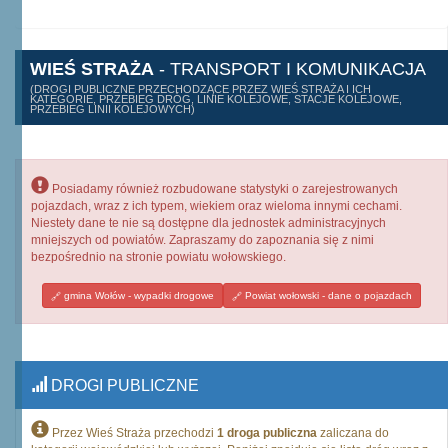
WIEŚ STRAŻA
- TRANSPORT I KOMUNIKACJA
(DROGI PUBLICZNE PRZECHODZĄCE PRZEZ WIEŚ STRAŻA I ICH
KATEGORIE, PRZEBIEG DRÓG, LINIE KOLEJOWE, STACJE KOLEJOWE,
PRZEBIEG LINII KOLEJOWYCH)
Posiadamy również rozbudowane statystyki o zarejestrowanych
pojazdach, wraz z ich typem, wiekiem oraz wieloma innymi cechami.
Niestety dane te nie są dostępne dla jednostek administracyjnych
mniejszych od powiatów. Zapraszamy do zapoznania się z nimi
bezpośrednio na stronie powiatu wołowskiego.
gmina Wołów - wypadki drogowe
Powiat wołowski - dane o pojazdach
DROGI PUBLICZNE
Przez Wieś Straża przechodzi
1 droga publiczna
zaliczana do