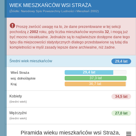
WIEK MIESZKAŃCÓW WSI STRAŻA
(Źródło: Narodowy Spis Powszechny Ludności i Mieszkań 2002)
Proszę zwrócić uwagę na to, że dane prezentowane w tej sekcji
pochodzą z
2002
roku, gdy liczba mieszkańców wynosiła
32
, i mogą już
być mocno nieaktualne. Jednakże są to najświeższe dostępne dane tego
typu dla miejscowości statystycznych dlatego przedstawione są tutaj dla
kompletności w myśl zasady lepsze dane archiwalne, niż żadne.
Średni wiek mieszkańców
29,4 lat
29,4 lat
Wieś Straża
37,3 lat
woj. dolnośląskie
36,7 lat
Kraj
Kobiety
34,5 lat
(średni wiek)
Mężczyźni
27,0 lat
(średni wiek)
Piramida wieku mieszkańców wsi Straża,