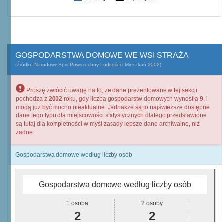
GOSPODARSTWA DOMOWE WE WSI STRAŻA
(Źródło: Narodowy Spis Powszechny Ludności i Mieszkań 2002)
Proszę zwrócić uwagę na to, że dane prezentowane w tej sekcji
pochodzą z
2002
roku, gdy liczba gospodarstw domowych wynosiła
9
, i
mogą już być mocno nieaktualne. Jednakże są to najświeższe dostępne
dane tego typu dla miejscowości statystycznych dlatego przedstawione
są tutaj dla kompletności w myśl zasady lepsze dane archiwalne, niż
żadne.
Gospodarstwa domowe według liczby osób
Gospodarstwa domowe według liczby osób
1 osoba
2 osoby
2
2