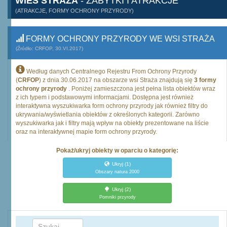
WIEŚ STRAŻA
- ZABYTKI I ATRAKCJE
(ATRAKCJE, FORMY OCHRONY PRZYRODY)
FORMY OCHRONY PRZYRODY WE WSI STRAŻA
(Źródło: CRFOP, 30.VI.2017)
Według danych Centralnego Rejestru From Ochrony Przyrody
(
CRFOP
) z dnia 30.06.2017 na obszarze wsi Straża znajdują się
3 formy
ochrony przyrody
. Poniżej zamieszczona jest pełna lista obiektów wraz
z ich typem i podstawowymi informacjami. Dostępna jest również
interaktywna wyszukiwarka form ochrony przyrody jak również filtry do
ukrywania/wyświetlania obiektów z określonych kategorii. Zarówno
wyszukiwarka jak i filtry mają wpływ na obiekty prezentowane na liście
oraz na interaktywnej mapie form ochrony przyrody.
Pokaż/ukryj obiekty w oparciu o kategorię:
Ukryj
(1)
Obszary natura 2000
Ukryj
(2)
Pomniki przyrody