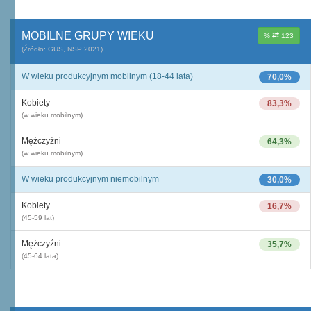
MOBILNE GRUPY WIEKU
%
123
(Źródło: GUS, NSP 2021)
W wieku produkcyjnym mobilnym (18-44 lata)
70,0%
Kobiety
83,3%
(w wieku mobilnym)
Mężczyźni
64,3%
(w wieku mobilnym)
W wieku produkcyjnym niemobilnym
30,0%
Kobiety
16,7%
(45-59 lat)
Mężczyźni
35,7%
(45-64 lata)