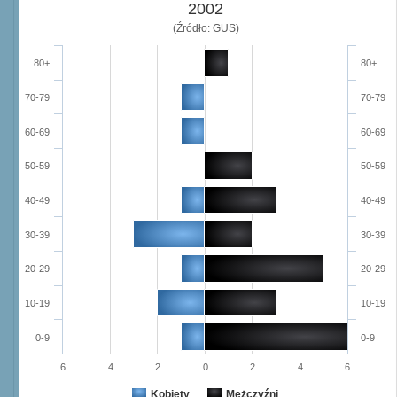
2002
(Źródło: GUS)
80+
80+
70-79
70-79
60-69
60-69
50-59
50-59
40-49
40-49
30-39
30-39
20-29
20-29
10-19
10-19
0-9
0-9
6
4
2
0
2
4
6
Kobiety
Mężczyźni