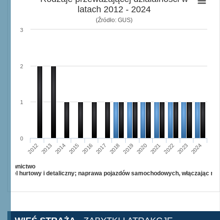
latach 2012 - 2024
(Źródło: GUS)
3
2
1
0
2015
2012
2022
2019
2013
2016
2023
2020
2017
2014
2024
2018
2021
Budownictwo
Handel hurtowy i detaliczny; naprawa pojazdów samochodowych, włączając mo