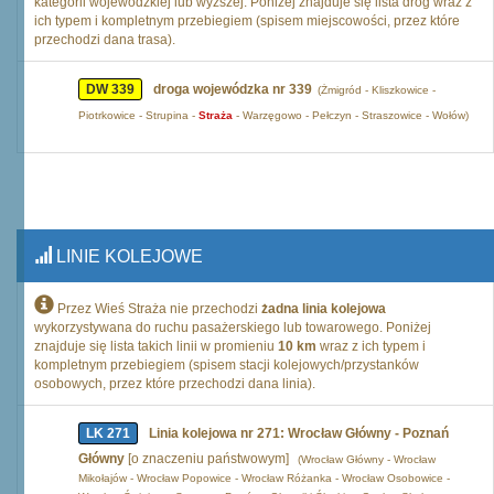
kategorii wojewódzkiej lub wyższej. Poniżej znajduje się lista dróg wraz z
ich typem i kompletnym przebiegiem (spisem miejscowości, przez które
przechodzi dana trasa).
DW 339
droga wojewódzka nr 339
(Żmigród - Kliszkowice -
Piotrkowice - Strupina -
Straża
- Warzęgowo - Pełczyn - Straszowice - Wołów)
LINIE KOLEJOWE
Przez Wieś Straża nie przechodzi
żadna linia kolejowa
wykorzystywana do ruchu pasażerskiego lub towarowego. Poniżej
znajduje się lista takich linii w promieniu
10 km
wraz z ich typem i
kompletnym przebiegiem (spisem stacji kolejowych/przystanków
osobowych, przez które przechodzi dana linia).
LK 271
Linia kolejowa nr 271: Wrocław Główny - Poznań
Główny
[o znaczeniu państwowym]
(Wrocław Główny - Wrocław
Mikołajów - Wrocław Popowice - Wrocław Różanka - Wrocław Osobowice -