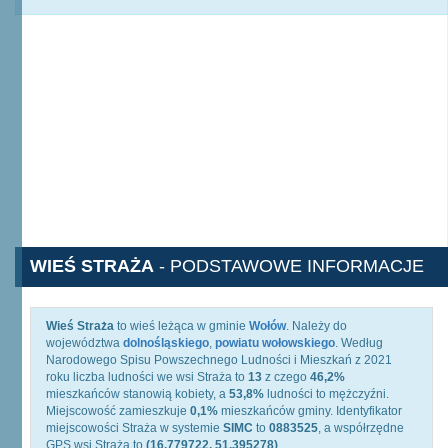
WIEŚ STRAŻA
- PODSTAWOWE INFORMACJE
Wieś Straża
to wieś leżąca w gminie
Wołów
. Należy do
województwa
dolnośląskiego
,
powiatu wołowskiego
. Według
Narodowego Spisu Powszechnego Ludności i Mieszkań z 2021
roku liczba ludności we wsi Straża to
13
z czego
46,2%
mieszkańców stanowią kobiety, a
53,8%
ludności to mężczyźni.
Miejscowość zamieszkuje
0,1%
mieszkańców gminy. Identyfikator
miejscowości Straża w systemie
SIMC
to
0883525
, a współrzędne
GPS wsi Straża to
(16.779722, 51.395278)
.