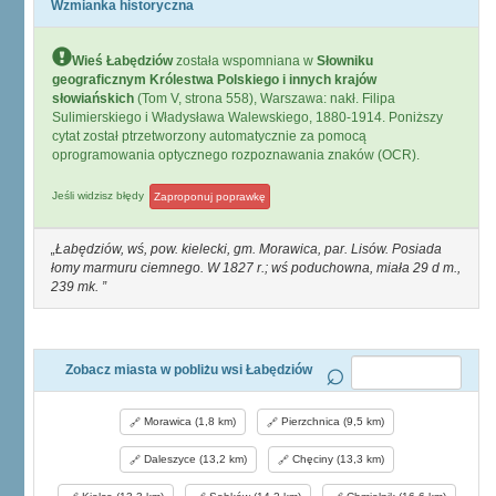
Wzmianka historyczna
Wieś Łabędziów
została wspomniana w
Słowniku
geograficznym Królestwa Polskiego i innych krajów
słowiańskich
(Tom V, strona 558), Warszawa: nakł. Filipa
Sulimierskiego i Władysława Walewskiego, 1880-1914. Poniższy
cytat został ptrzetworzony automatycznie za pomocą
oprogramowania optycznego rozpoznawania znaków (OCR).
Jeśli widzisz błędy
Zaproponuj poprawkę
Łabędziów, wś, pow. kielecki, gm. Morawica, par. Lisów. Posiada
łomy marmuru ciemnego. W 1827 r.; wś poduchowna, miała 29 d m.,
239 mk.
Zobacz miasta w pobliżu wsi Łabędziów
Morawica (1,8 km)
Pierzchnica (9,5 km)
Daleszyce (13,2 km)
Chęciny (13,3 km)