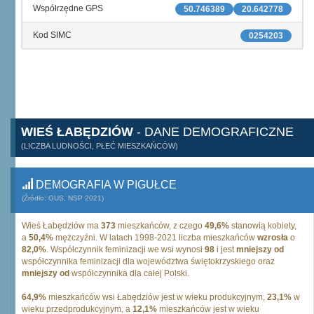
Współrzędne GPS
50.746389
20.642778
Kod SIMC
0254203
WIEŚ ŁABĘDZIÓW
- DANE DEMOGRAFICZNE
(LICZBA LUDNOŚCI, PŁEĆ MIESZKAŃCÓW)
DEMOGRAFIA W PIGUŁCE
(Źródło: GUS, NSP 2021)
Wieś Łabędziów ma
373
mieszkańców, z czego
49,6%
stanowią kobiety,
a
50,4%
mężczyźni. W latach 1998-2021 liczba mieszkańców
wzrosła
o
82,0%
. Współczynnik feminizacji we wsi wynosi
98
i jest
mniejszy od
współczynnika feminizacji dla województwa świętokrzyskiego oraz
mniejszy od
współczynnika dla całej Polski.
64,9%
mieszkańców wsi Łabędziów jest w wieku produkcyjnym,
23,1%
w
wieku przedprodukcyjnym, a
12,1%
mieszkańców jest w wieku