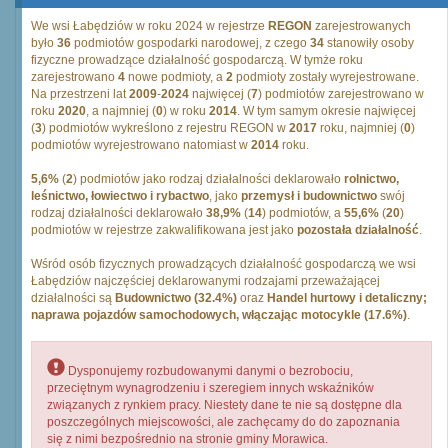
We wsi Łabędziów w roku 2024 w rejestrze
REGON
zarejestrowanych
było
36
podmiotów gospodarki narodowej, z czego
34
stanowiły osoby
fizyczne prowadzące działalność gospodarczą. W tymże roku
zarejestrowano
4
nowe podmioty, a
2
podmioty zostały wyrejestrowane.
Na przestrzeni lat
2009
-
2024
najwięcej (
7
) podmiotów zarejestrowano w
roku
2020
, a najmniej (
0
) w roku
2014
. W tym samym okresie najwięcej
(
3
) podmiotów wykreślono z rejestru REGON w
2017
roku, najmniej (
0
)
podmiotów wyrejestrowano natomiast w
2014
roku.
5,6%
(
2
) podmiotów jako rodzaj działalności deklarowało
rolnictwo,
leśnictwo, łowiectwo i rybactwo
, jako
przemysł i budownictwo
swój
rodzaj działalności deklarowało
38,9%
(
14
) podmiotów, a
55,6%
(
20
)
podmiotów w rejestrze zakwalifikowana jest jako
pozostała działalność
.
Wśród osób fizycznych prowadzących działalność gospodarczą we wsi
Łabędziów najczęściej deklarowanymi rodzajami przeważającej
działalności są
Budownictwo (32.4%)
oraz
Handel hurtowy i detaliczny;
naprawa pojazdów samochodowych, włączając motocykle (17.6%)
.
Dysponujemy rozbudowanymi danymi o bezrobociu,
przeciętnym wynagrodzeniu i szeregiem innych wskaźników
związanych z rynkiem pracy. Niestety dane te nie są dostępne dla
poszczególnych miejscowości, ale zachęcamy do do zapoznania
się z nimi bezpośrednio na stronie gminy Morawica.