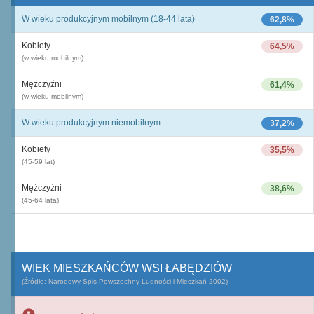
W wieku produkcyjnym mobilnym (18-44 lata)
62,8%
Kobiety
64,5%
(w wieku mobilnym)
Mężczyźni
61,4%
(w wieku mobilnym)
W wieku produkcyjnym niemobilnym
37,2%
Kobiety
35,5%
(45-59 lat)
Mężczyźni
38,6%
(45-64 lata)
WIEK MIESZKAŃCÓW WSI ŁABĘDZIÓW
(Źródło: Narodowy Spis Powszechny Ludności i Mieszkań 2002)