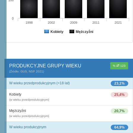
100
0
1998
2002
2009
2011
2021
Kobiety
Mężczyźni
PRODUKCYJNE GRUPY WIEKU
%
123
(Źródło: GUS, NSP 2021)
W wieku przedprodukcyjnym (<18 lat)
23,1%
Kobiety
25,4%
(w wieku przedprodukcyjnym)
Mężczyźni
20,7%
(w wieku przedprodukcyjnym)
W wieku produkcyjnym
64,9%