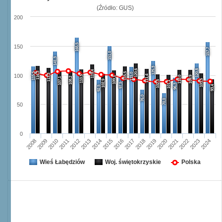
(Źródło: GUS)
200
165,5
150
157,7
151,0
141,3
125,3
120,6
120,8
119,4
116,3
115,5
115,5
115,0
113,3
100
111,4
110,5
110,0
109,9
109,1
108,2
107,1
103,5
102,9
102,5
101,1
97,5
96,3
93,4
92,5
76,0
70,0
50
0
2008
2009
2010
2011
2012
2013
2014
2015
2016
2017
2018
2019
2020
2021
2022
2023
2024
Wieś Łabędziów
Woj. świętokrzyskie
Polska