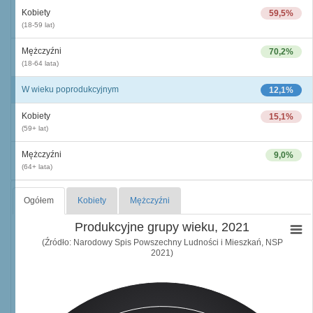
Kobiety
59,5%
(18-59 lat)
Mężczyźni
70,2%
(18-64 lata)
W wieku poprodukcyjnym
12,1%
Kobiety
15,1%
(59+ lat)
Mężczyźni
9,0%
(64+ lata)
Ogółem
Kobiety
Mężczyźni
Produkcyjne grupy wieku, 2021
(Źródło: Narodowy Spis Powszechny Ludności i Mieszkań, NSP
2021)