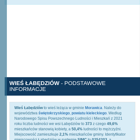
WIEŚ ŁABĘDZIÓW
- PODSTAWOWE
INFORMACJE
Wieś Łabędziów
to wieś leżąca w gminie
Morawica
. Należy do
województwa
świętokrzyskiego
,
powiatu kieleckiego
. Według
Narodowego Spisu Powszechnego Ludności i Mieszkań z 2021
roku liczba ludności we wsi Łabędziów to
373
z czego
49,6%
mieszkańców stanowią kobiety, a
50,4%
ludności to mężczyźni.
Miejscowość zamieszkuje
2,1%
mieszkańców gminy. Identyfikator
miejscowości Łabędziów w systemie
SIMC
to
0254203
, a