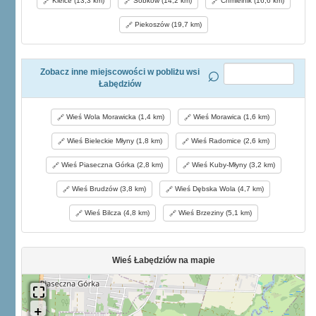
Kielce (13,3 km)
Sobków (14,2 km)
Chmielnik (16,6 km)
Piekoszów (19,7 km)
Zobacz inne miejscowości w pobliżu wsi
Łabędziów
Wieś Wola Morawicka (1,4 km)
Wieś Morawica (1,6 km)
Wieś Bieleckie Młyny (1,8 km)
Wieś Radomice (2,6 km)
Wieś Piaseczna Górka (2,8 km)
Wieś Kuby-Młyny (3,2 km)
Wieś Brudzów (3,8 km)
Wieś Dębska Wola (4,7 km)
Wieś Bilcza (4,8 km)
Wieś Brzeziny (5,1 km)
Wieś Łabędziów na mapie