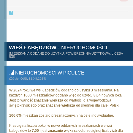
2
WIEŚ ŁABĘDZIÓW
- NIERUCHOMOŚCI
(MIESZKANIA ODDANE DO UŻYTKU, POWIERZCHNIA UŻYTKOWA, LICZBA
IZB)
NIERUCHOMOŚCI W PIGUŁCE
(Źródło: GUS, 31.XII.2024)
W
2024
roku we wsi Łabędziów oddano do użytku
3
mieszkania. Na
każdych 1000 mieszkańców oddano więc do użytku
8,04
nowych lokali.
Jest to wartość
znacznie większa od
wartości dla województwa
świętokrzyskiego oraz
znacznie większa od
średniej dla całej Polski.
100,0%
mieszkań zostało przeznaczonych na cele indywidualne.
Przeciętna liczba pokoi w nowo oddanych mieszkaniach we wsi
Łabędziów to
7,00
i jest
znacznie większa od
przeciętnej liczby izb dla