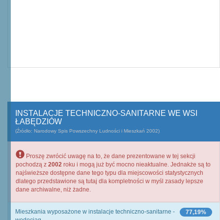
INSTALACJE TECHNICZNO-SANITARNE WE WSI
ŁABĘDZIÓW
(Źródło: Narodowy Spis Powszechny Ludności i Mieszkań 2002)
Proszę zwrócić uwagę na to, że dane prezentowane w tej sekcji
pochodzą z
2002
roku i mogą już być mocno nieaktualne. Jednakże są to
najświeższe dostępne dane tego typu dla miejscowości statystycznych
dlatego przedstawione są tutaj dla kompletności w myśl zasady lepsze
dane archiwalne, niż żadne.
Mieszkania wyposażone w instalacje techniczno-sanitarne -
77,19%