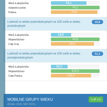
54,1
Wieś Łabędziów
74,1
świętokrzyskie
70,8
Polska
Ludność w wieku poprodukcyjnym na 100 osób w wieku
18,6
produkcyjnym
18,6
Wieś Łabędziów
44,8
Województwo
39,5
Cały kraj
Ludność w wieku poprodukcyjnym na 100 osób w wieku
52,3
przedprodukcyjnym
52,3
Wieś Łabędziów
153,3
Województwo
126,0
Cała Polska
MOBILNE GRUPY WIEKU
%
123
(Źródło: GUS, NSP 2021)