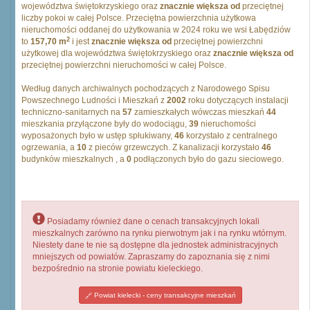
województwa świętokrzyskiego oraz
znacznie większa od
przeciętnej
liczby pokoi w całej Polsce. Przeciętna powierzchnia użytkowa
nieruchomości oddanej do użytkowania w 2024 roku we wsi Łabędziów
2
to
157,70 m
i jest
znacznie większa od
przeciętnej powierzchni
użytkowej dla województwa świętokrzyskiego oraz
znacznie większa od
przeciętnej powierzchni nieruchomości w całej Polsce.
Według danych archiwalnych pochodzących z Narodowego Spisu
Powszechnego Ludności i Mieszkań z
2002
roku dotyczących instalacji
techniczno-sanitarnych na
57
zamieszkałych wówczas mieszkań
44
mieszkania przyłączone były do wodociągu,
39
nieruchomości
wyposażonych było w ustęp spłukiwany,
46
korzystało z centralnego
ogrzewania, a
10
z pieców grzewczych. Z kanalizacji korzystało
46
budynków mieszkalnych , a
0
podłączonych było do gazu sieciowego.
Posiadamy również dane o cenach transakcyjnych lokali
mieszkalnych zarówno na rynku pierwotnym jak i na rynku wtórnym.
Niestety dane te nie są dostępne dla jednostek administracyjnych
mniejszych od powiatów. Zapraszamy do zapoznania się z nimi
bezpośrednio na stronie powiatu kieleckiego.
Powiat kielecki - ceny transakcyjne mieszkań