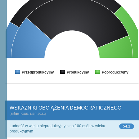
Przedprodukcyjny
Produkcyjny
Poprodukcyjny
WSKAŹNIKI OBCIĄŻENIA DEMOGRAFICZNEGO
(Źródło: GUS, NSP 2021)
Ludność w wieku nieprodukcyjnym na 100 osób w wieku
54,1
produkcyjnym