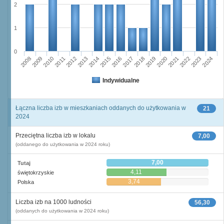
2
1
0
2011
2017
2012
2023
2018
2013
2024
2019
2008
2014
2020
2009
2015
2021
2010
2016
2022
Indywidualne
Łączna liczba izb w mieszkaniach oddanych do użytkowania w
21
2024
Przeciętna liczba izb w lokalu
7,00
(oddanego do użytkowania w 2024 roku)
7,00
Tutaj
4,11
świętokrzyskie
3,74
Polska
Liczba izb na 1000 ludności
56,30
(oddanych do użytkowania w 2024 roku)