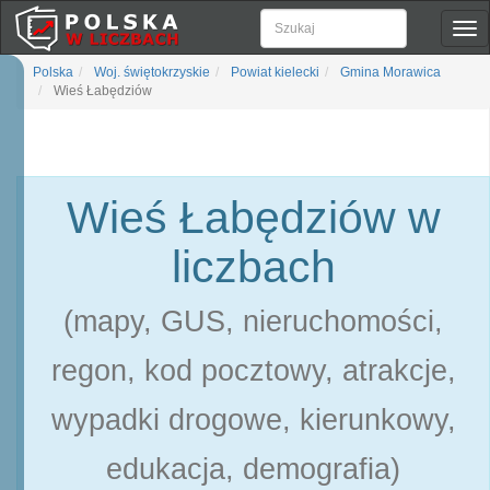
Pok
naw
Polska
Woj. świętokrzyskie
Powiat kielecki
Gmina Morawica
Wieś Łabędziów
Wieś Łabędziów w
liczbach
(mapy, GUS, nieruchomości,
regon, kod pocztowy, atrakcje,
wypadki drogowe, kierunkowy,
edukacja, demografia)