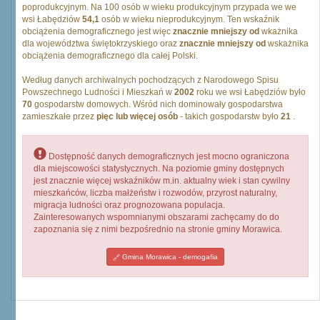
poprodukcyjnym. Na 100 osób w wieku produkcyjnym przypada we we
wsi Łabędziów
54,1
osób w wieku nieprodukcyjnym. Ten wskaźnik
obciążenia demograficznego jest więc
znacznie mniejszy od
wkażnika
dla województwa świętokrzyskiego oraz
znacznie mniejszy od
wskażnika
obciążenia demograficznego dla całej Polski.
Według danych archiwalnych pochodzących z Narodowego Spisu
Powszechnego Ludności i Mieszkań w
2002
roku we wsi Łabędziów było
70
gospodarstw domowych. Wśród nich dominowały gospodarstwa
zamieszkałe przez
pięc lub więcej osób
- takich gospodarstw było
21
.
Dostępność danych demograficznych jest mocno ograniczona
dla miejscowości statystycznych. Na poziomie gminy dostępnych
jest znacznie więcej wskaźników m.in. aktualny wiek i stan cywilny
mieszkańców, liczba małżeństw i rozwodów, przyrost naturalny,
migracja ludności oraz prognozowana populacja.
Zainteresowanych wspomnianymi obszarami zachęcamy do do
zapoznania się z nimi bezpośrednio na stronie gminy Morawica.
Gmina Morawica - demogafia