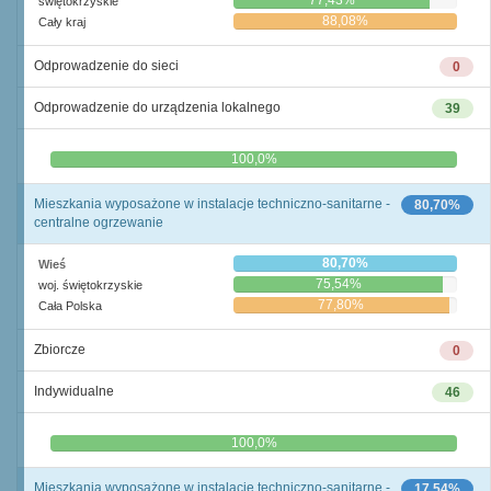
77,43%
świętokrzyskie
88,08%
Cały kraj
Odprowadzenie do sieci
0
Odprowadzenie do urządzenia lokalnego
39
0,0%
100,0%
Mieszkania wyposażone w instalacje techniczno-sanitarne -
80,70%
centralne ogrzewanie
80,70%
Wieś
75,54%
woj. świętokrzyskie
77,80%
Cała Polska
Zbiorcze
0
Indywidualne
46
0,0%
100,0%
Mieszkania wyposażone w instalacje techniczno-sanitarne -
17,54%