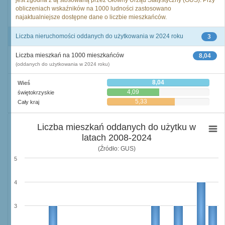
jest zgodna z tą stosowaną przez Główny Urząd Statystyczny (GUS). Przy
obliczeniach wskaźników na 1000 ludności zastosowano
najaktualniejsze dostępne dane o liczbie mieszkańców.
Liczba nieruchomości oddanych do użytkowania w 2024 roku
3
Liczba mieszkań na 1000 mieszkańców
8,04
(oddanych do użytkowania w 2024 roku)
8,04
Wieś
4,09
świętokrzyskie
5,33
Cały kraj
Liczba mieszkań oddanych do użytku w
latach 2008-2024
(Źródło: GUS)
5
4
3