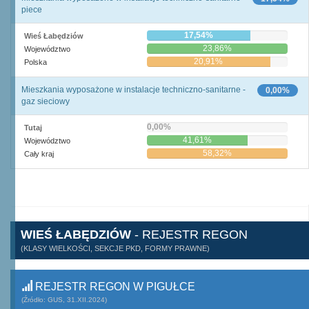
piece
17,54%
Wieś Łabędziów
23,86%
Województwo
20,91%
Polska
Mieszkania wyposażone w instalacje techniczno-sanitarne -
0,00%
gaz sieciowy
0,00%
Tutaj
41,61%
Województwo
58,32%
Cały kraj
WIEŚ ŁABĘDZIÓW
- REJESTR REGON
(KLASY WIELKOŚCI, SEKCJE PKD, FORMY PRAWNE)
REJESTR REGON W PIGUŁCE
(Źródło: GUS, 31.XII.2024)