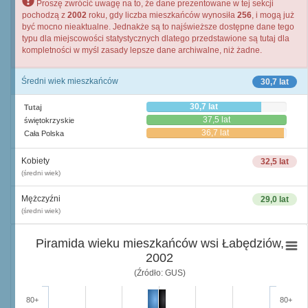
Proszę zwrócić uwagę na to, że dane prezentowane w tej sekcji
pochodzą z
2002
roku, gdy liczba mieszkańców wynosiła
256
, i mogą już
być mocno nieaktualne. Jednakże są to najświeższe dostępne dane tego
typu dla miejscowości statystycznych dlatego przedstawione są tutaj dla
kompletności w myśl zasady lepsze dane archiwalne, niż żadne.
Średni wiek mieszkańców
30,7 lat
30,7 lat
Tutaj
37,5 lat
świętokrzyskie
36,7 lat
Cała Polska
Kobiety
32,5 lat
(średni wiek)
Mężczyźni
29,0 lat
(średni wiek)
Piramida wieku mieszkańców wsi Łabędziów,
2002
(Źródło: GUS)
80+
80+