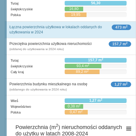
56,30
Tutaj
16,80
świętokrzyskie
19,95
Polska
2
Łączna powierzchnia użytkowa w lokalach oddanych do
473 m
użytkowania w 2024
2
Przeciętna powierzchnia użytkowa nieruchomości
157,7 m
(oddanej do użytkowania w 2024 roku)
2
157,7 m
Tutaj
2
93,4 m
świętokrzyskie
2
89,2 m
Cały kraj
2
Powierzchnia budynku mieszkalnego na osobę
1,27 m
(oddanego do użytkowania w 2024 roku)
2
1,27 m
Wieś
2
0,38 m
Województwo
2
0,47 m
Polska
2
Powierzchnia (m
) nieruchomości oddanych
do użytku w latach 2008-2024