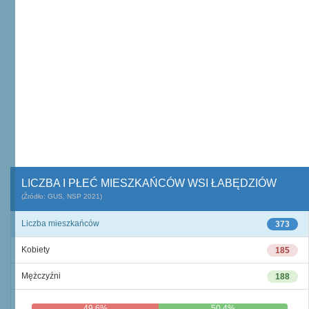
LICZBA I PŁEĆ MIESZKAŃCÓW WSI ŁABĘDZIÓW
(Źródło: GUS, NSP 2021)
Liczba mieszkańców
373
Kobiety
185
Mężczyźni
188
49,6%
50,4%