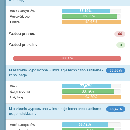
wodociąg
77,19%
Wieś Łabędziów
89,15%
Województwo
95,62%
Polska
Wodociąg z sieci
44
Wodociąg lokalny
0
100,0%
0,0%
Mieszkania wyposażone w instalacje techniczno-sanitarne -
77,97%
kanalizacja
77,97%
Wieś
83,49%
świętokrzyskie
94,20%
Cały kraj
Mieszkania wyposażone w instalacje techniczno-sanitarne -
68,42%
ustęp spłukiwany
68,42%
Wieś Łabędziów