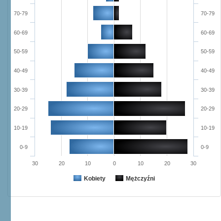
70-79
70-79
60-69
60-69
50-59
50-59
40-49
40-49
30-39
30-39
20-29
20-29
10-19
10-19
0-9
0-9
30
20
10
0
10
20
30
Kobiety
Mężczyźni