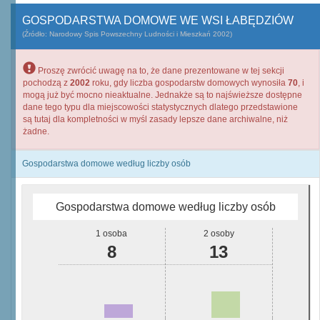
GOSPODARSTWA DOMOWE WE WSI ŁABĘDZIÓW
(Źródło: Narodowy Spis Powszechny Ludności i Mieszkań 2002)
Proszę zwrócić uwagę na to, że dane prezentowane w tej sekcji
pochodzą z
2002
roku, gdy liczba gospodarstw domowych wynosiła
70
, i
mogą już być mocno nieaktualne. Jednakże są to najświeższe dostępne
dane tego typu dla miejscowości statystycznych dlatego przedstawione
są tutaj dla kompletności w myśl zasady lepsze dane archiwalne, niż
żadne.
Gospodarstwa domowe według liczby osób
Gospodarstwa domowe według liczby osób
1 osoba
2 osoby
8
13