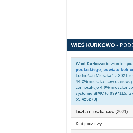
WIEŚ KURKOWO
- POD
Wieś Kurkowo
to wieś leżąc
podlaskiego
,
powiatu kolne
Ludności i Mieszkań z 2021 ro
44,2%
mieszkańców stanowią 
zamieszkuje
4,0%
mieszkańców
systemie
SIMC
to
0397115
, a
53.425278)
.
Liczba mieszkańców (2021)
Kod pocztowy