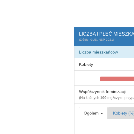
LICZBA I PŁEĆ MIES
(Źródło: GUS, NSP 2021)
Liczba mieszkańców
Kobiety
Współczynnik feminizacji
(Na każdych
100
mężczyzn przy
Ogółem
Kobiety (%