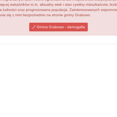
więcej wskaźników m.in. aktualny wiek i stan cywilny mieszkańców, lic
acja ludności oraz prognozowana populacja. Zainteresowanych wspomn
ia się z nimi bezpośrednio na stronie gminy Grabowo.
Gmina Grabowo - demogafia