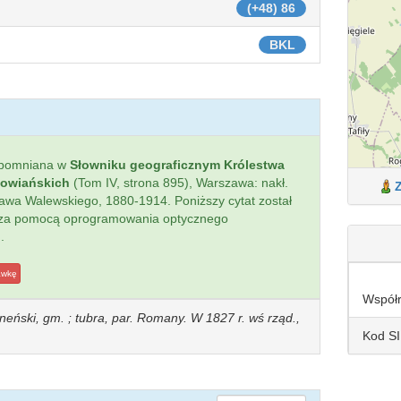
(+48) 86
BKL
spomniana w
Słowniku geograficznym Królestwa
łowiańskich
(Tom IV, strona 895), Warszawa: nakł.
sława Walewskiego, 1880-1914. Poniższy cytat został
 za pomocą oprogramowania optycznego
.
awkę
Współ
neński, gm. ; tubra, par. Romany. W 1827 r. wś rząd.,
Kod S