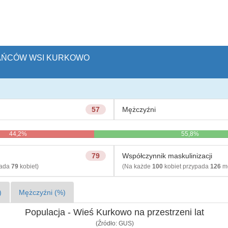
ZKAŃCÓW WSI KURKOWO
57
Mężczyźni
44,2%
55,8%
79
Współczynnik maskulinizacji
pada
79
kobiet)
(Na każde
100
kobiet przypada
126
mę
)
Mężczyźni (%)
Populacja - Wieś Kurkowo na przestrzeni lat
(Źródło: GUS)