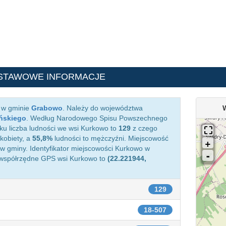
STAWOWE INFORMACJE
a w gminie
Grabowo
. Należy do województwa
ńskiego
. Według Narodowego Spisu Powszechnego
ku liczba ludności we wsi Kurkowo to
129
z czego
kobiety, a
55,8%
ludności to mężczyźni. Miejscowość
 gminy. Identyfikator miejscowości Kurkowo w
 współrzędne GPS wsi Kurkowo to
(22.221944,
129
18-507