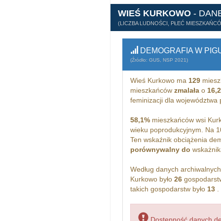
WIEŚ KURKOWO
- DAN
(LICZBA LUDNOŚCI, PŁEĆ MIESZKAŃC
DEMOGRAFIA W PIG
(Źródło: GUS, NSP 2021)
Wieś Kurkowo ma
129
miesz
mieszkańców
zmalała
o
16,
feminizacji dla województwa
58,1%
mieszkańców wsi Kurk
wieku poprodukcyjnym. Na 1
Ten wskaźnik obciążenia dem
porównywalny do
wskażnika
Według danych archiwalnyc
Kurkowo było
26
gospodarstw
takich gospodarstw było
13
.
Dostępność danych dem