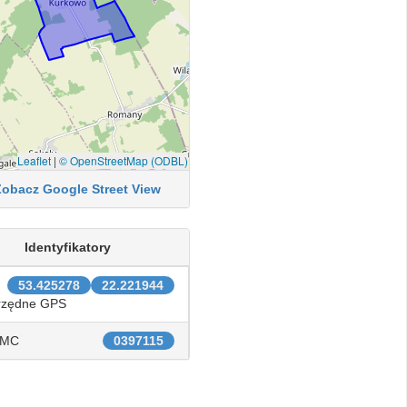
Leaflet
|
© OpenStreetMap (ODBL)
Zobacz Google Street View
Identyfikatory
53.425278
22.221944
rzędne GPS
IMC
0397115