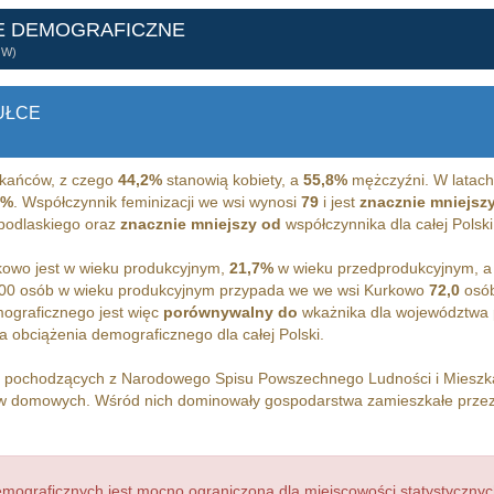
E DEMOGRAFICZNE
ÓW)
UŁCE
kańców, z czego
44,2%
stanowią kobiety, a
55,8%
mężczyźni. W latach
2%
. Współczynnik feminizacji we wsi wynosi
79
i jest
znacznie mniejsz
 podlaskiego oraz
znacznie mniejszy od
współczynnika dla całej Polski
owo jest w wieku produkcyjnym,
21,7%
w wieku przedprodukcyjnym, 
00 osób w wieku produkcyjnym przypada we we wsi Kurkowo
72,0
osób
ograficznego jest więc
porównywalny do
wkażnika dla województwa 
 obciążenia demograficznego dla całej Polski.
h pochodzących z Narodowego Spisu Powszechnego Ludności i Miesz
 domowych. Wśród nich dominowały gospodarstwa zamieszkałe prze
ograficznych jest mocno ograniczona dla miejscowości statystycznyc