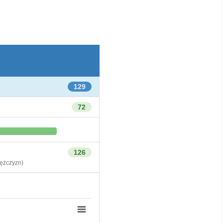
129
72
126
żczyzn)