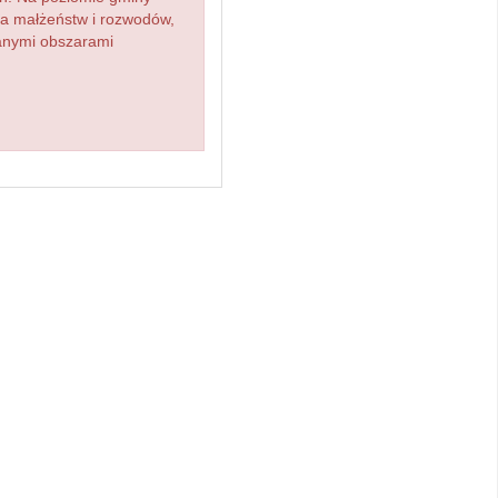
zba małżeństw i rozwodów,
ianymi obszarami