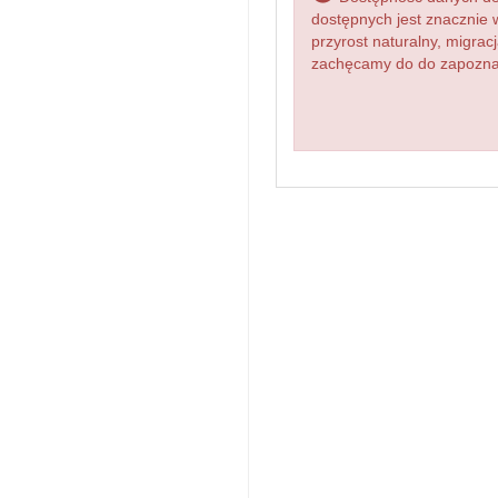
dostępnych jest znacznie 
przyrost naturalny, migr
zachęcamy do do zapoznan