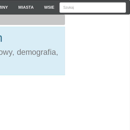
INY
MIASTA
WSIE
h
owy, demografia,