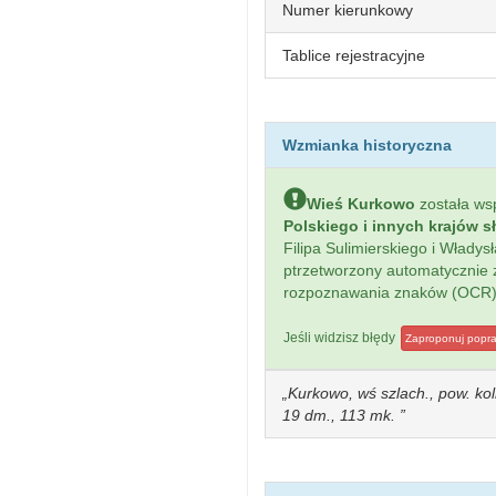
Numer kierunkowy
Tablice rejestracyjne
Wzmianka historyczna
Wieś Kurkowo
została w
Polskiego i innych krajów s
Filipa Sulimierskiego i Włady
ptrzetworzony automatycznie
rozpoznawania znaków (OCR)
Jeśli widzisz błędy
Zaproponuj popr
Kurkowo, wś szlach., pow. kol
19 dm., 113 mk.