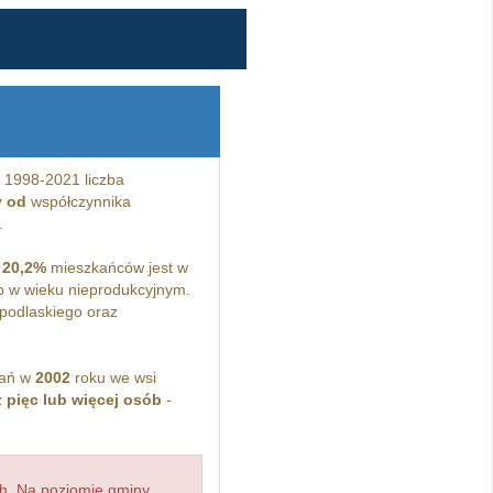
 1998-2021 liczba
y od
współczynnika
.
a
20,2%
mieszkańców jest w
 w wieku nieprodukcyjnym.
podlaskiego oraz
kań w
2002
roku we wsi
z
pięc lub więcej osób
-
h. Na poziomie gminy