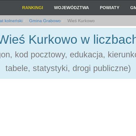
RANKINGI
WOJEWÓDZTWA
POWIATY
GM
t kolneński
Gmina Grabowo
Wieś Kurkowo
Wieś Kurkowo w liczbac
on, kod pocztowy, edukacja, kierunk
tabele, statystyki, drogi publiczne)