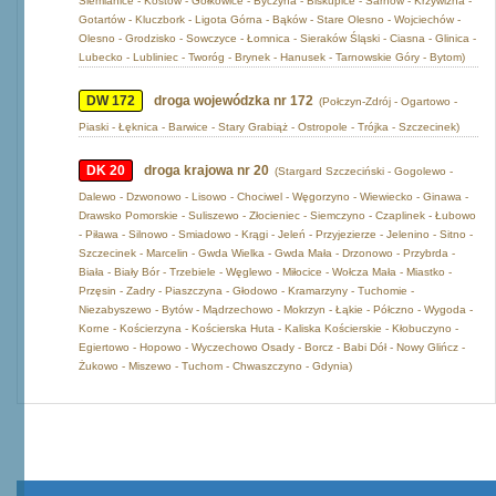
Siemianice - Kostów - Gołkowice - Byczyna - Biskupice - Sarnów - Krzywizna -
Gotartów - Kluczbork - Ligota Górna - Bąków - Stare Olesno - Wojciechów -
Olesno - Grodzisko - Sowczyce - Łomnica - Sieraków Śląski - Ciasna - Glinica -
Lubecko - Lubliniec - Tworóg - Brynek - Hanusek - Tarnowskie Góry - Bytom)
DW 172
droga wojewódzka nr 172
(Połczyn-Zdrój - Ogartowo -
Piaski - Łęknica - Barwice - Stary Grabiąż - Ostropole - Trójka - Szczecinek)
DK 20
droga krajowa nr 20
(Stargard Szczeciński - Gogolewo -
Dalewo - Dzwonowo - Lisowo - Chociwel - Węgorzyno - Wiewiecko - Ginawa -
Drawsko Pomorskie - Suliszewo - Złocieniec - Siemczyno - Czaplinek - Łubowo
- Piława - Silnowo - Smiadowo - Krągi - Jeleń - Przyjezierze - Jelenino - Sitno -
Szczecinek - Marcelin - Gwda Wielka - Gwda Mała - Drzonowo - Przybrda -
Biała - Biały Bór - Trzebiele - Węglewo - Miłocice - Wołcza Mała - Miastko -
Przęsin - Zadry - Piaszczyna - Głodowo - Kramarzyny - Tuchomie -
Niezabyszewo - Bytów - Mądrzechowo - Mokrzyn - Łąkie - Półczno - Wygoda -
Korne - Kościerzyna - Kościerska Huta - Kaliska Kościerskie - Kłobuczyno -
Egiertowo - Hopowo - Wyczechowo Osady - Borcz - Babi Dół - Nowy Glińcz -
Żukowo - Miszewo - Tuchom - Chwaszczyno - Gdynia)