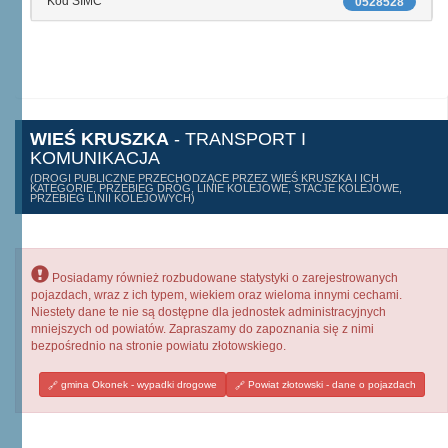
Kod SIMC
0528528
WIEŚ KRUSZKA
- TRANSPORT I
KOMUNIKACJA
(DROGI PUBLICZNE PRZECHODZĄCE PRZEZ WIEŚ KRUSZKA I ICH
KATEGORIE, PRZEBIEG DRÓG, LINIE KOLEJOWE, STACJE KOLEJOWE,
PRZEBIEG LINII KOLEJOWYCH)
Posiadamy również rozbudowane statystyki o zarejestrowanych
pojazdach, wraz z ich typem, wiekiem oraz wieloma innymi cechami.
Niestety dane te nie są dostępne dla jednostek administracyjnych
mniejszych od powiatów. Zapraszamy do zapoznania się z nimi
bezpośrednio na stronie powiatu złotowskiego.
gmina Okonek - wypadki drogowe
Powiat złotowski - dane o pojazdach