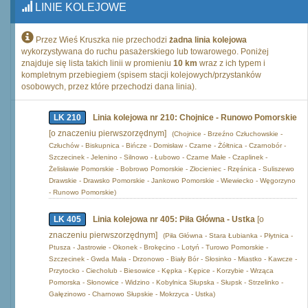
LINIE KOLEJOWE
Przez Wieś Kruszka nie przechodzi
żadna linia kolejowa
wykorzystywana do ruchu pasażerskiego lub towarowego. Poniżej
znajduje się lista takich linii w promieniu
10 km
wraz z ich typem i
kompletnym przebiegiem (spisem stacji kolejowych/przystanków
osobowych, przez które przechodzi dana linia).
LK 210
Linia kolejowa nr 210: Chojnice - Runowo Pomorskie
[o znaczeniu pierwszorzędnym]
(Chojnice - Brzeźno Człuchowskie -
Człuchów - Biskupnica - Bińcze - Domisław - Czarne - Żółtnica - Czarnobór -
Szczecinek - Jelenino - Silnowo - Łubowo - Czarne Małe - Czaplinek -
Żelisławie Pomorskie - Bobrowo Pomorskie - Złocieniec - Rzęśnica - Suliszewo
Drawskie - Drawsko Pomorskie - Jankowo Pomorskie - Wiewiecko - Węgorzyno
- Runowo Pomorskie)
LK 405
Linia kolejowa nr 405: Piła Główna - Ustka
[o
znaczeniu pierwszorzędnym]
(Piła Główna - Stara Łubianka - Płytnica -
Ptusza - Jastrowie - Okonek - Brokęcino - Lotyń - Turowo Pomorskie -
Szczecinek - Gwda Mała - Drzonowo - Biały Bór - Słosinko - Miastko - Kawcze -
Przytocko - Ciecholub - Biesowice - Kępka - Kępice - Korzybie - Wrząca
Pomorska - Słonowice - Widzino - Kobylnica Słupska - Słupsk - Strzelinko -
Gałęzinowo - Charnowo Słupskie - Mokrzyca - Ustka)