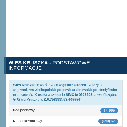
WIEŚ KRUSZKA
- PODSTAWOWE
INFORMACJE
Wieś Kruszka
to wieś leżąca w gminie
Okonek
. Należy do
województwa
wielkopolskiego
,
powiatu złotowskiego
. Identyfikator
miejscowości Kruszka w systemie
SIMC
to
0528528
, a współrzędne
GPS wsi Kruszka to
(16.758333, 53.605556)
.
Kod pocztowy
64-965
Numer kierunkowy
(+48) 67