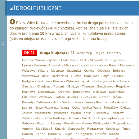
DROGI PUBLICZNE
Przez Wieś Kruszka nie przechodzi
żadna droga publiczna
zaliczana
do kategorii wojewódzkiej lub wyższej. Poniżej znajduje się lista takich
dróg w promieniu
10 km
wraz z ich typem i kompletnym przebiegiem
(spisem miejscowości, przez które przechodzi dana trasa).
DK 11
droga krajowa nr 11
(Kołobrzeg - Bagicz - Sianożęty -
Ustronie Morskie - Tymień - Borkowice - Uliszki - Słowienkowo - Będzino -
Łękno - Kazimierz Pomorski - Mścice - Koszalin - Kretomino - Bonin - Manowo -
Wyszewo - Kliszno - Mostowo - Grzybnica - Kłanino - Głodowa - Bobolice -
Wierzchowo - Białe - Szczecinek - Turowo - Babi Dwór - Lotyń - Okonek -
Podgaje - Jastrowie - Ptusza - Płytnica - Krępsko - Dobrzyca - Piła - Ujście -
Oleśnica - Chodzież - Podanin - Budzyń - Tarnowo - Gościejewo - Rogoźno -
Rożnowo - Kowanówko - Oborniki - Bogdanowo - Ocieszyn - Świerkówki -
Chludowo - Złotkowo - Złotniki - Jelonek - Suchy Las - Poznań - Kórnik -
Koszuty - Żabikowo - Środa Wielkopolska - Kijewo - Brodowo - Miąskowo -
Lubrze - Nowe Miasto nad Wartą - Klęka - Wolica Pusta - Mieszków - Cielcza -
Jarocin - Witaszyczki - Witaszyce - Wyszki - Kotlin - Piekarzew - Pleszew -
Zielona Łąka - Dobra Nadzieja - Janków - Kuczków - Krzywosądów - Zychlin -
Sobótka - Górzno - Szczury - Franklinów - Ostrów Wielkopolski - Przygodzice -
Antonin - Niedźwiedź - Kuźniki - Ostrzeszów - Rogaszyce - Kochłowy - Turze -
Hanulin - Kępno - Baranów - Słupia Pod Kępnem - Opatów - Klasak -