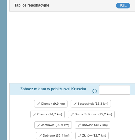
Tablice rejestracyjne
PZL
Zobacz miasta w pobliżu wsi Kruszka
Okonek (9,9 km)
Szczecinek (12,3 km)
Czarne (14,7 km)
Borne Sulinowo (15,2 km)
Jastrowie (20,9 km)
Barwice (30,7 km)
Debrzno (32,4 km)
Złotów (32,7 km)