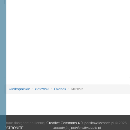
wielkopolskie
złotowski
Okonek
Kruszka
Dane dostępne na licencji
Creative Commons 4.0
.
polskawliczbach.pl
© 2026 |
PATRONITE
kontakt
[at]
polskawliczbach.pl