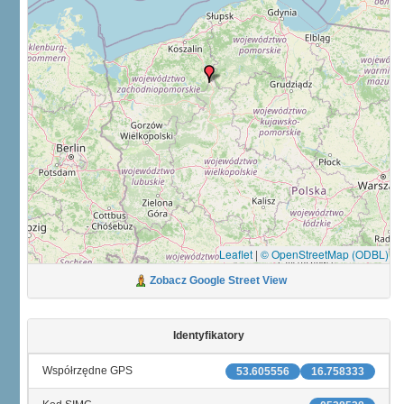
Leaflet
|
© OpenStreetMap (ODBL)
Zobacz Google Street View
Identyfikatory
Współrzędne GPS
53.605556
16.758333