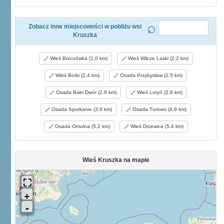
Zobacz inne miejscowości w pobliżu wsi
Kruszka
Wieś Brzozówka (1,0 km)
Wieś Wilcze Laski (2,2 km)
Wieś Borki (2,4 km)
Osada Przybysław (2,5 km)
Osada Babi Dwór (2,6 km)
Wieś Lotyń (2,8 km)
Osada Spotkanie (3,9 km)
Osada Turowo (4,9 km)
Osada Omulna (5,2 km)
Wieś Drzewice (5,4 km)
Wieś Kruszka na mapie