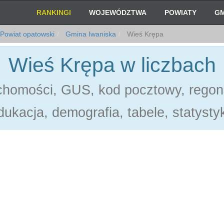
RANKINGI
WOJEWÓDZTWA
POWIATY
GM
Powiat opatowski
Gmina Iwaniska
Wieś Krępa
Wieś Krępa w liczbach
chomości, GUS, kod pocztowy, regon
dukacja, demografia, tabele, statystyk