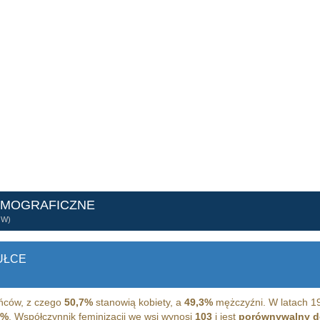
EMOGRAFICZNE
ÓW)
UŁCE
ńców, z czego
50,7%
stanowią kobiety, a
49,3%
mężczyźni. W latach 19
7%
. Współczynnik feminizacji we wsi wynosi
103
i jest
porównywalny d