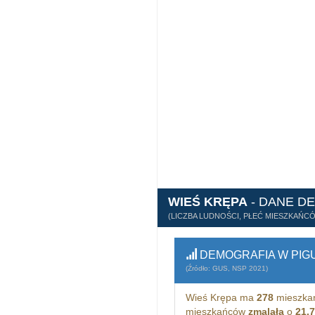
WIEŚ KRĘPA
- DANE D
(LICZBA LUDNOŚCI, PŁEĆ MIESZKAŃC
DEMOGRAFIA W PIG
(Źródło: GUS, NSP 2021)
Wieś Krępa ma
278
mieszka
mieszkańców
zmalała
o
21,