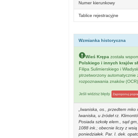
Numer kierunkowy
Tablice rejestracyjne
Wzmianka historyczna
Wieś Krępa
została wspo
Polskiego i innych krajów s
Filipa Sulimierskiego i Włady
ptrzetworzony automatycznie
rozpoznawania znaków (OCR)
Jeśli widzisz błędy
Zaproponuj popr
Iwaniska, os., przedtem mko 
Iwaniska, u źródeł rz. Klimon
Posiada szkołę elem., sąd gm, 
1088 ink.; obecnie liczy z wsi
poniedziałek. Par. I. dek. opa