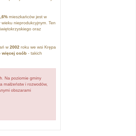
1,6%
mieszkańców jest w
 wieku nieprodukcyjnym. Ten
więtokrzyskiego oraz
kań w
2002
roku we wsi Krępa
b więcej osób
- takich
h. Na poziomie gminy
zba małżeństw i rozwodów,
ianymi obszarami