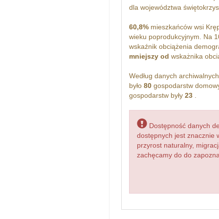
dla województwa świętokrzy
60,8%
mieszkańców wsi Kręp
wieku poprodukcyjnym. Na 1
wskaźnik obciążenia demogra
mniejszy od
wskażnika obcią
Według danych archiwalnyc
było
80
gospodarstw domowyc
gospodarstw były
23
.
Dostępność danych dem
dostępnych jest znacznie 
przyrost naturalny, migr
zachęcamy do do zapoznani