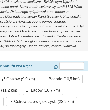
1403 r. szlachta okoliczna. Był filialnym Ujazdu, i
 został paraf. Nowy modrzewiowy wystawił 1718 Wład.
wojska Rakoozego splądrował a następnie ze
 dni kilka nadciągnąwszy Karol Gustaw król szwedzki,
uroczyście przybywającego w pomoc Jerzego
widząc wszakże zupełne zniszczenie miejsca, rozłożył
, wzgórzu; od Ossolińskich przechodząc przez różne
ków. Dobra I. składają się z folwarku Kanta i'wsi niżej
r. 1866 i 1870 rozległość dominialna wynosi morgów
50; są trzy młyny. Osada dawniej miasto Iwaniska
ieś Chalijszka osad 6, z gruntem mr. 70; wś Zabłooie
 Tęcza osad 6, z gruntem mr. 104; wś Krępa Stara r.
 236; w$ Sobiekurów osad 28, z gruntem mr. 59; wś
 140; wś Krępa Zabłocka osact 9, z gruntem mr. 89;
w pobliżu wsi Krępa
tem mr. 403. Gmina I. należy do sądu gm. okr. II,
mr., w tem ziemi dwor. 6, 447; zakłady pzzemysłowe:
Opatów (9,9 km)
Bogoria (10,5 km)
tartak, trzy garbarnie. W skład gm, wchodzą;
halitóka, Chrusty, Garbowleo, Iwaniska, Jasiek,
 stara, Kopiec, Markowszczyzna, Mydłów, Mydłowieo,
(11,2 km)
Łagów (18,7 km)
rów, Radwan, Sobiekurów, Tęcza, Toporów, TTjwd,
)
Ostrowiec Świętokrzyski (22,3 km)