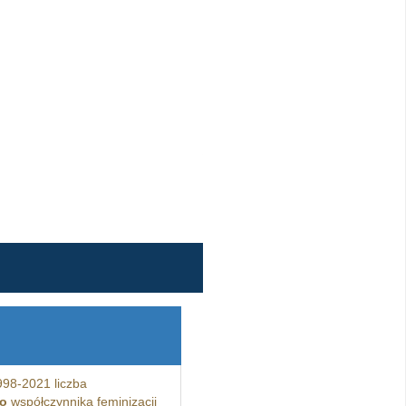
98-2021 liczba
o
współczynnika feminizacji