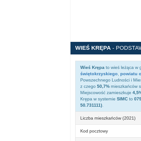
WIEŚ KRĘPA
- PODSTA
Wieś Krępa
to wieś leżąca w
świętokrzyskiego
,
powiatu 
Powszechnego Ludności i Mies
z czego
50,7%
mieszkańców st
Miejscowość zamieszkuje
4,5
Krępa w systemie
SIMC
to
07
50.731111)
.
Liczba mieszkańców (2021)
Kod pocztowy