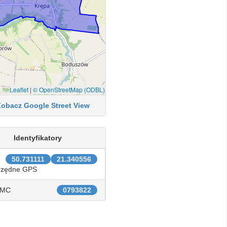
Leaflet
|
© OpenStreetMap (ODBL)
Zobacz Google Street View
Identyfikatory
50.731111
21.340556
rzędne GPS
IMC
0793822