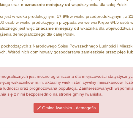
skiego oraz
nieznacznie mniejszy od
współczynnika dla całej Polski.
a jest w wieku produkcyjnym,
17,6%
w wieku przedprodukcyjnym, a
2
00 osób w wieku produkcyjnym przypada we we wsi Krępa
64,5
osób w
ficznego jest więc
znacznie mniejszy od
wkażnika dla województwa ś
żenia demograficznego dla całej Polski.
h pochodzących z Narodowego Spisu Powszechnego Ludności i Miesz
h. Wśród nich dominowały gospodarstwa zamieszkałe przez
pięc lu
ograficznych jest mocno ograniczona dla miejscowości statystycznyc
więcej wskaźników m.in. aktualny wiek i stan cywilny mieszkańców, lic
acja ludności oraz prognozowana populacja. Zainteresowanych wspomn
a się z nimi bezpośrednio na stronie gminy Iwaniska.
Gmina Iwaniska - demogafia