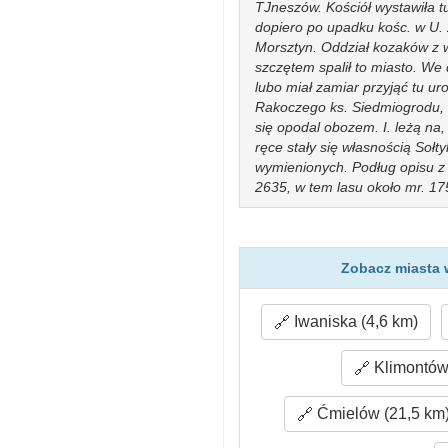
TJneszów. Kościół wystawiła tu 
dopiero po upadku kośc. w U.
Morsztyn. Oddział kozaków z 
szczętem spalił to miasto. We
lubo miał zamiar przyjąć tu 
Rakoczego ks. Siedmiogrodu, 
się opodal obozem. I. leżą na
ręce stały się własnością Sołty
wymienionych. Podług opisu z 
2635, w tem lasu około mr. 17
osad 230, z gruntem m. 938; w
osad 4, z gruntem mr. 9; wieś
Dolua osad 26, z gruntem mr.
Zaldów osad 11, z gruntem mr.
Zobacz miasta 
wjsf Boduszów osad 16, z grun
liczy 4585 mk., rozl. 10, 250 
Iwaniska (4,6 km)
browar, 10 młynów, olejarnia, 
Boduszów, Borków, Brzeziny, C
Kamieniec, Krępa nowa, Krępa
Klimontów 
Planta, Płaszczyzna, Przepió
Zabłooie i Zaldów. Br, Ok
Ćmielów (21,5 km