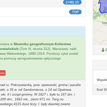
(+48) 15
TOP
mniana w
Słowniku geograficznym Królestwa
łowiańskich
(Tom III, strona 312), Warszawa: nakł.
sława Walewskiego, 1880-1914. Poniższy cytat został
 za pomocą oprogramowania optycznego
.
awkę
Współ
nad rz. Pokrzywianką, pow. opatowski, gmina i parafia
Kod S
tówki, o 35 w. od Sandomierza, o 14 od Opatowa.
okr. II i urząd gminny. W 1827 r. było tu 167 dm. i
ą 200 dm., 1662 mk., ziemi 971 mr. Targ oo
towskiego 4115 dusz liczy. I. były dawniej zwane