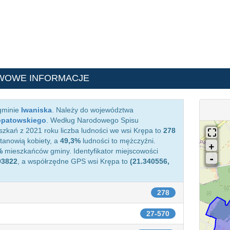
WOWE INFORMACJE
 gminie
Iwaniska
. Należy do województwa
opatowskiego
. Według Narodowego Spisu
zkań z 2021 roku liczba ludności we wsi Krępa to
278
anowią kobiety, a
49,3%
ludności to mężczyźni.
%
mieszkańców gminy. Identyfikator miejscowości
93822
, a współrzędne GPS wsi Krępa to
(21.340556,
278
27-570