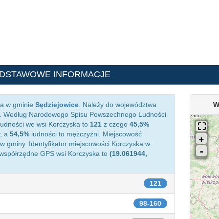
ODSTAWOWE INFORMACJE
ca w gminie
Sędziejowice
. Należy do województwa
W
. Według Narodowego Spisu Powszechnego Ludności
 ludności we wsi Korczyska to
121
z czego
45,5%
, a
54,5%
ludności to mężczyźni. Miejscowość
 gminy. Identyfikator miejscowości Korczyska w
 współrzędne GPS wsi Korczyska to
(19.061944,
121
98-160