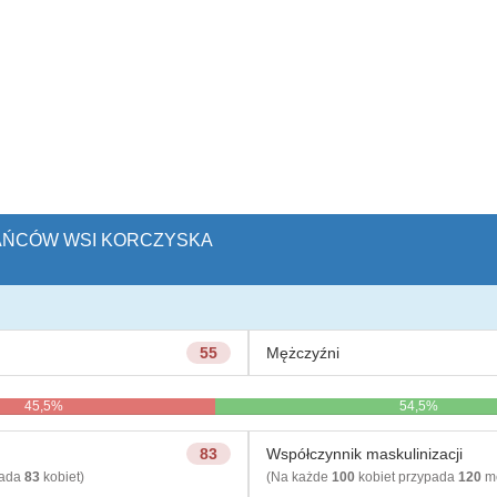
KAŃCÓW WSI KORCZYSKA
55
Mężczyźni
45,5%
54,5%
83
Współczynnik maskulinizacji
pada
83
kobiet)
(Na każde
100
kobiet przypada
120
mę