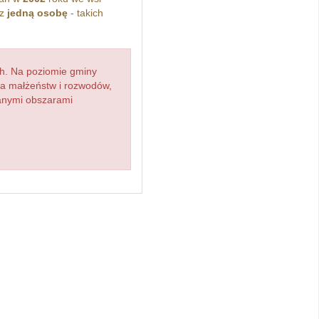
ez
jedną osobę
- takich
h. Na poziomie gminy
zba małżeństw i rozwodów,
ianymi obszarami