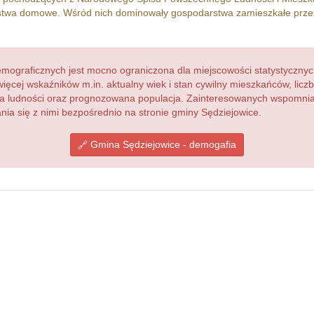
twa domowe. Wśród nich dominowały gospodarstwa zamieszkałe prz
ograficznych jest mocno ograniczona dla miejscowości statystycznyc
więcej wskaźników m.in. aktualny wiek i stan cywilny mieszkańców, lic
acja ludności oraz prognozowana populacja. Zainteresowanych wspomn
a się z nimi bezpośrednio na stronie gminy Sędziejowice.
Gmina Sędziejowice - demogafia