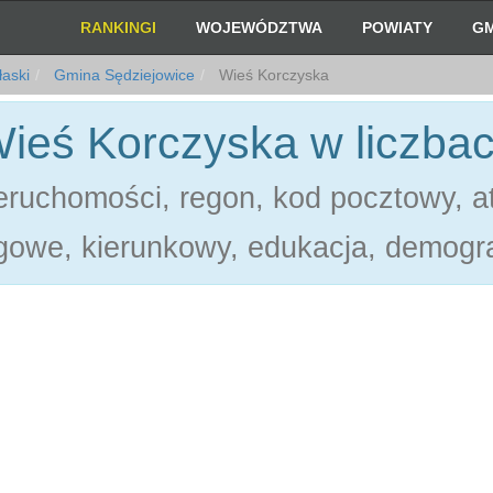
RANKINGI
WOJEWÓDZTWA
POWIATY
GM
łaski
Gmina Sędziejowice
Wieś Korczyska
ieś Korczyska w liczba
ruchomości, regon, kod pocztowy, at
gowe, kierunkowy, edukacja, demogra