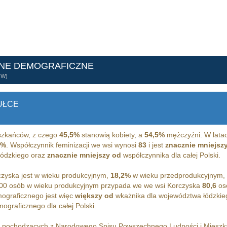
ANE DEMOGRAFICZNE
ÓW)
UŁCE
zkańców, z czego
45,5%
stanowią kobiety, a
54,5%
mężczyźni. W latac
2%
. Współczynnik feminizacji we wsi wynosi
83
i jest
znacznie mniejsz
 łódzkiego oraz
znacznie mniejszy od
współczynnika dla całej Polski.
zyska jest w wieku produkcyjnym,
18,2%
w wieku przedprodukcyjnym,
00 osób w wieku produkcyjnym przypada we we wsi Korczyska
80,6
osó
ograficznego jest więc
większy od
wkażnika dla województwa łódzkie
graficznego dla całej Polski.
h pochodzących z Narodowego Spisu Powszechnego Ludności i Miesz