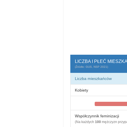
LICZBA I PŁEĆ MIESZ
(Źródło: GUS, NSP 2021)
Liczba mieszkańców
Kobiety
Współczynnik feminizacji
(Na każdych
100
mężczyzn przy