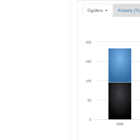
Ogółem
Kobiety (%
200
150
100
50
0
1998