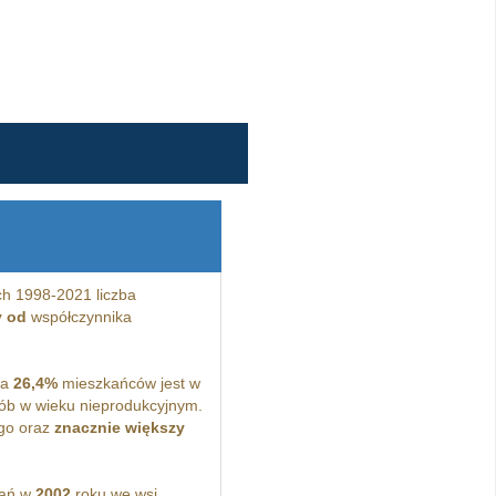
h 1998-2021 liczba
y od
współczynnika
 a
26,4%
mieszkańców jest w
b w wieku nieprodukcyjnym.
go oraz
znacznie większy
kań w
2002
roku we wsi