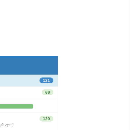
121
66
120
żczyzn)