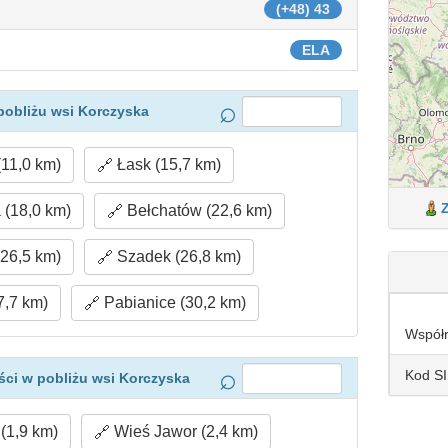
(+48) 43
ELA
pobliżu wsi Korczyska
11,0 km)
Łask (15,7 km)
(18,0 km)
Bełchatów (22,6 km)
26,5 km)
Szadek (26,8 km)
7,7 km)
Pabianice (30,2 km)
Współ
Kod S
ci w pobliżu wsi Korczyska
(1,9 km)
Wieś Jawor (2,4 km)