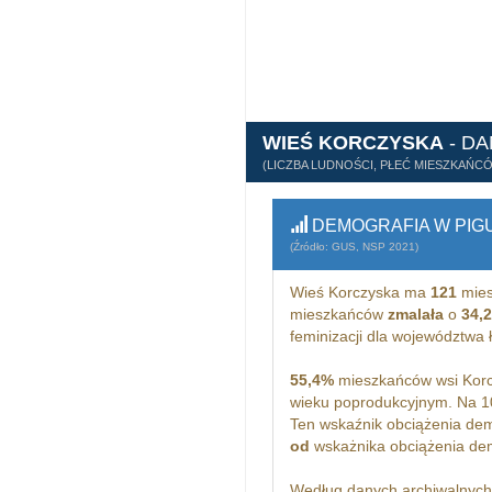
WIEŚ KORCZYSKA
- D
(LICZBA LUDNOŚCI, PŁEĆ MIESZKAŃC
DEMOGRAFIA W PIG
(Źródło: GUS, NSP 2021)
Wieś Korczyska ma
121
mies
mieszkańców
zmalała
o
34,
feminizacji dla województwa
55,4%
mieszkańców wsi Korc
wieku poprodukcyjnym. Na 1
Ten wskaźnik obciążenia dem
od
wskażnika obciążenia demo
Według danych archiwalnyc