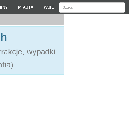
INY
MIASTA
WSIE
ch
rakcje, wypadki
fia)