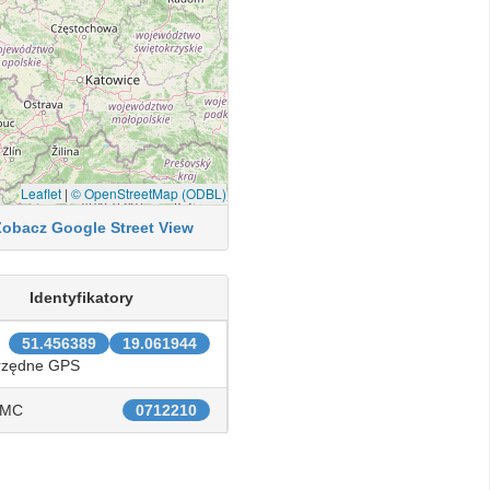
Leaflet
|
© OpenStreetMap (ODBL)
Zobacz Google Street View
Identyfikatory
51.456389
19.061944
rzędne GPS
IMC
0712210