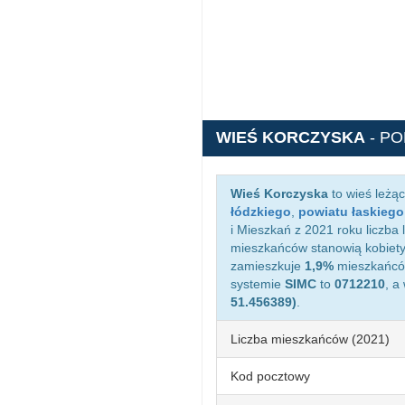
WIEŚ KORCZYSKA
- P
Wieś Korczyska
to wieś leżą
łódzkiego
,
powiatu łaskiego
i Mieszkań z 2021 roku liczba
mieszkańców stanowią kobiety
zamieszkuje
1,9%
mieszkańców
systemie
SIMC
to
0712210
, a
51.456389)
.
Liczba mieszkańców (2021)
Kod pocztowy