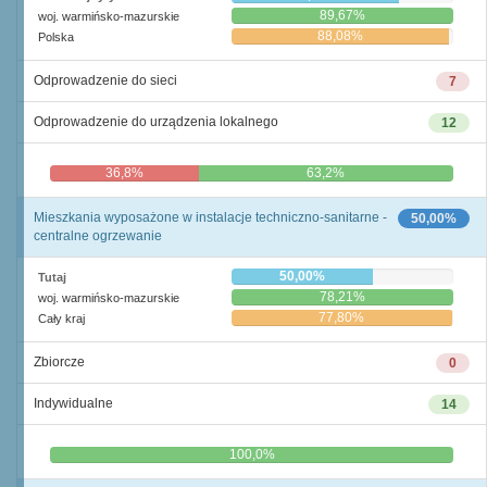
89,67%
woj. warmińsko-mazurskie
88,08%
Polska
Odprowadzenie do sieci
7
Odprowadzenie do urządzenia lokalnego
12
36,8%
63,2%
Mieszkania wyposażone w instalacje techniczno-sanitarne -
50,00%
centralne ogrzewanie
50,00%
Tutaj
78,21%
woj. warmińsko-mazurskie
77,80%
Cały kraj
Zbiorcze
0
Indywidualne
14
0,0%
100,0%