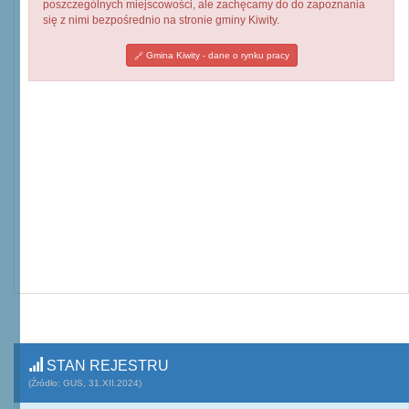
poszczególnych miejscowości, ale zachęcamy do do zapoznania
się z nimi bezpośrednio na stronie gminy Kiwity.
Gmina Kiwity - dane o rynku pracy
STAN REJESTRU
(Źródło: GUS, 31.XII.2024)