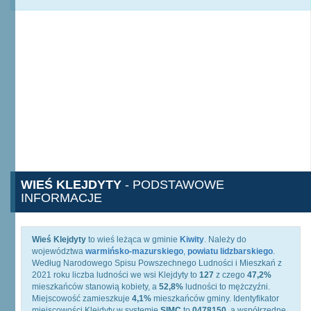
WIEŚ KLEJDYTY
- PODSTAWOWE
INFORMACJE
Wieś Klejdyty
to wieś leżąca w gminie
Kiwity
. Należy do
województwa
warmińsko-mazurskiego
,
powiatu lidzbarskiego
.
Według Narodowego Spisu Powszechnego Ludności i Mieszkań z
2021 roku liczba ludności we wsi Klejdyty to
127
z czego
47,2%
mieszkańców stanowią kobiety, a
52,8%
ludności to mężczyźni.
Miejscowość zamieszkuje
4,1%
mieszkańców gminy. Identyfikator
miejscowości Klejdyty w systemie
SIMC
to
0478150
, a współrzędne