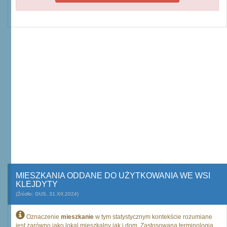
MIESZKANIA ODDANE DO UŻYTKOWANIA WE WSI
KLEJDYTY
(Źródło: GUS, 31.XII.2024)
Oznaczenie
mieszkanie
w tym statystycznym kontekście rozumiane
jest zarówno jako lokal mieszkalny jak i dom. Zastosowana terminologia