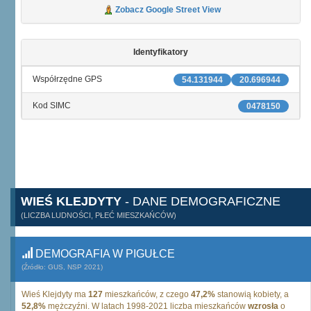
Zobacz Google Street View
Identyfikatory
Współrzędne GPS
54.131944
20.696944
Kod SIMC
0478150
WIEŚ KLEJDYTY
- DANE DEMOGRAFICZNE
(LICZBA LUDNOŚCI, PŁEĆ MIESZKAŃCÓW)
DEMOGRAFIA W PIGUŁCE
(Źródło: GUS, NSP 2021)
Wieś Klejdyty ma
127
mieszkańców, z czego
47,2%
stanowią kobiety, a
52,8%
mężczyźni. W latach 1998-2021 liczba mieszkańców
wzrosła
o