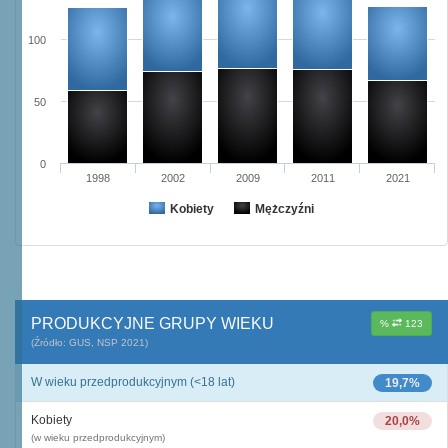
100
50
0
1998
2002
2009
2011
2021
Kobiety
Mężczyźni
PRODUKCYJNE GRUPY WIEKU
%
123
(Źródło: GUS, NSP 2021)
W wieku przedprodukcyjnym (<18 lat)
19,7%
Kobiety
20,0%
(w wieku przedprodukcyjnym)