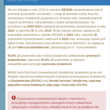
(Źródło: GUS, 31.XII.2024)
We wsi Klejdyty w roku 2024 w rejestrze
REGON
zarejestrowane były
4
podmioty gospodarki narodowej, z czego
4
stanowiły osoby fizyczne
prowadzące działalność gospodarczą. W tymże roku zarejestrowano
0
nowych podmiotów, a
0
podmiotów zostało wyrejestrowanych. Na
przestrzeni lat
2009
-
2024
najwięcej (
1
) podmiotów zarejestrowano w roku
2020
, a najmniej (
0
) w roku
2024
. W tym samym okresie najwięcej (
1
)
podmiotów wykreślono z rejestru REGON w
2022
roku, najmniej (
0
)
podmiotów wyrejestrowano natomiast w
2024
roku. Analizując rejestr pod
kątem liczby zatrudnionych pracowników można stwierdzić, że najwięcej
(
4
) jest
mikro-przedsiębiorstw
, zatrudniających 0 - 9 pracowników.
50,0%
(
2
) podmiotów jako rodzaj działalności deklarowało
przemysł i
budownictwo
, natomiast
50,0%
(
2
) podmiotów w rejestrze
zakwalifikowana jest jako
pozostała działalność
.
Wśród osób fizycznych prowadzących działalność gospodarczą we wsi
Klejdyty najczęściej deklarowanymi rodzajami przeważającej działalności
są
Budownictwo (50.0%)
oraz
Handel hurtowy i detaliczny; naprawa
pojazdów samochodowych, włączając motocykle (25.0%)
.
Dysponujemy rozbudowanymi danymi o bezrobociu,
przeciętnym wynagrodzeniu i szeregiem innych wskaźników
związanych z rynkiem pracy. Niestety dane te nie są dostępne dla