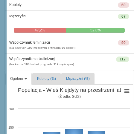
Kobiety
60
Mężczyźni
67
47,2%
52,8%
Współczynnik feminizacji
90
(Na każdych
100
mężczyzn przypada
90
kobiet)
Współczynnik maskulinizacji
112
(Na każde
100
kobiet przypada
112
mężczyzn)
Ogółem
Kobiety (%)
Mężczyźni (%)
Populacja - Wieś Klejdyty na przestrzeni lat
(Źródło: GUS)
200
150