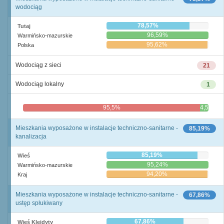
wodociąg
78,57%
Tutaj
96,59%
Warmińsko-mazurskie
95,62%
Polska
Wodociąg z sieci
21
Wodociąg lokalny
1
95,5%
4,5%
Mieszkania wyposażone w instalacje techniczno-sanitarne -
85,19%
kanalizacja
85,19%
Wieś
95,24%
Warmińsko-mazurskie
94,20%
Kraj
Mieszkania wyposażone w instalacje techniczno-sanitarne -
67,86%
ustęp spłukiwany
67,86%
Wieś Klejdyty