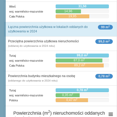
31,50
Wieś
14,96
woj. warmińsko-mazurskie
19,95
Cała Polska
2
Łączna powierzchnia użytkowa w lokalach oddanych do
99 m
użytkowania w 2024
2
Przeciętna powierzchnia użytkowa nieruchomości
99,0 m
(oddanej do użytkowania w 2024 roku)
2
99,0 m
Tutaj
2
87,0 m
woj. warmińsko-mazurskie
2
89,2 m
Cała Polska
2
Powierzchnia budynku mieszkalnego na osobę
0,78 m
(oddanego do użytkowania w 2024 roku)
2
0,78 m
Tutaj
2
0,35 m
woj. warmińsko-mazurskie
2
0,47 m
Polska
2
Powierzchnia (m
) nieruchomości oddanych