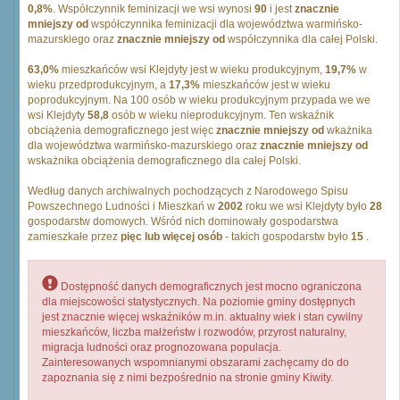
0,8%
. Współczynnik feminizacji we wsi wynosi
90
i jest
znacznie
mniejszy od
współczynnika feminizacji dla województwa warmińsko-
mazurskiego oraz
znacznie mniejszy od
współczynnika dla całej Polski.
63,0%
mieszkańców wsi Klejdyty jest w wieku produkcyjnym,
19,7%
w
wieku przedprodukcyjnym, a
17,3%
mieszkańców jest w wieku
poprodukcyjnym. Na 100 osób w wieku produkcyjnym przypada we we
wsi Klejdyty
58,8
osób w wieku nieprodukcyjnym. Ten wskaźnik
obciążenia demograficznego jest więc
znacznie mniejszy od
wkażnika
dla województwa warmińsko-mazurskiego oraz
znacznie mniejszy od
wskażnika obciążenia demograficznego dla całej Polski.
Według danych archiwalnych pochodzących z Narodowego Spisu
Powszechnego Ludności i Mieszkań w
2002
roku we wsi Klejdyty było
28
gospodarstw domowych. Wśród nich dominowały gospodarstwa
zamieszkałe przez
pięc lub więcej osób
- takich gospodarstw było
15
.
Dostępność danych demograficznych jest mocno ograniczona
dla miejscowości statystycznych. Na poziomie gminy dostępnych
jest znacznie więcej wskaźników m.in. aktualny wiek i stan cywilny
mieszkańców, liczba małżeństw i rozwodów, przyrost naturalny,
migracja ludności oraz prognozowana populacja.
Zainteresowanych wspomnianymi obszarami zachęcamy do do
zapoznania się z nimi bezpośrednio na stronie gminy Kiwity.