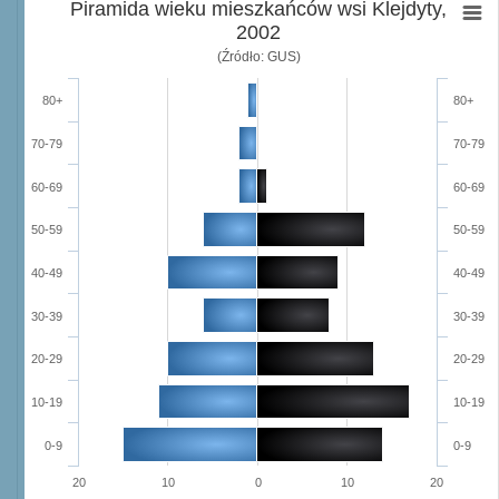
Piramida wieku mieszkańców wsi Klejdyty,
2002
(Źródło: GUS)
80+
80+
70-79
70-79
60-69
60-69
50-59
50-59
40-49
40-49
30-39
30-39
20-29
20-29
10-19
10-19
0-9
0-9
20
10
0
10
20