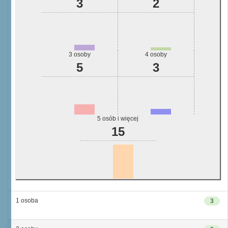
3
2
3 osoby
4 osoby
5
3
5 osób i więcej
15
1 osoba
3