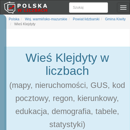
Pok
naw
Polska
Woj. warmińsko-mazurskie
Powiat lidzbarski
Gmina Kiwity
Wieś Klejdyty
Wieś Klejdyty w
liczbach
(mapy, nieruchomości, GUS, kod
pocztowy, regon, kierunkowy,
edukacja, demografia, tabele,
statystyki)