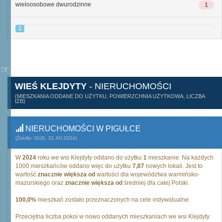
wieloosobowe dwurodzinne
1
1
WIEŚ KLEJDYTY
- NIERUCHOMOŚCI
(MIESZKANIA ODDANE DO UŻYTKU, POWIERZCHNIA UŻYTKOWA, LICZBA
IZB)
NIERUCHOMOŚCI W PIGUŁCE
(Źródło: GUS, 31.XII.2024)
W
2024
roku we wsi Klejdyty oddano do użytku
1
mieszkanie. Na każdych
1000 mieszkańców oddano więc do użytku
7,87
nowych lokali. Jest to
wartość
znacznie większa od
wartości dla województwa warmińsko-
mazurskiego oraz
znacznie większa od
średniej dla całej Polski.
100,0%
mieszkań zostało przeznaczonych na cele indywidualne.
Przeciętna liczba pokoi w nowo oddanych mieszkaniach we wsi Klejdyty