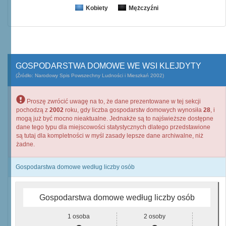
Kobiety
Mężczyźni
GOSPODARSTWA DOMOWE WE WSI KLEJDYTY
(Źródło: Narodowy Spis Powszechny Ludności i Mieszkań 2002)
Proszę zwrócić uwagę na to, że dane prezentowane w tej sekcji
pochodzą z
2002
roku, gdy liczba gospodarstw domowych wynosiła
28
, i
mogą już być mocno nieaktualne. Jednakże są to najświeższe dostępne
dane tego typu dla miejscowości statystycznych dlatego przedstawione
są tutaj dla kompletności w myśl zasady lepsze dane archiwalne, niż
żadne.
Gospodarstwa domowe według liczby osób
Gospodarstwa domowe według liczby osób
1 osoba
2 osoby