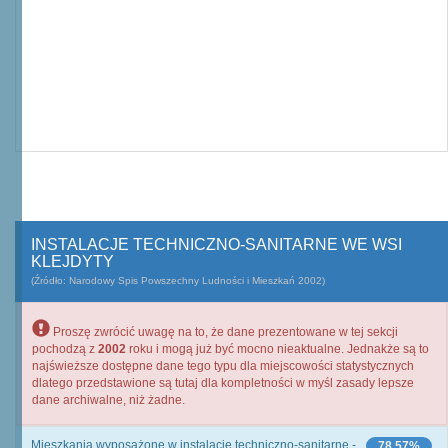
INSTALACJE TECHNICZNO-SANITARNE WE WSI
KLEJDYTY
(Źródło: Narodowy Spis Powszechny Ludności i Mieszkań 2002)
Proszę zwrócić uwagę na to, że dane prezentowane w tej sekcji
pochodzą z
2002
roku i mogą już być mocno nieaktualne. Jednakże są to
najświeższe dostępne dane tego typu dla miejscowości statystycznych
dlatego przedstawione są tutaj dla kompletności w myśl zasady lepsze
dane archiwalne, niż żadne.
Mieszkania wyposażone w instalacje techniczno-sanitarne -
78,57%