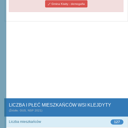
Gmina Kiwity - demogafia
LICZBA I PŁEĆ MIESZKAŃCÓW WSI KLEJDYTY
(Źródło: GUS, NSP 2021)
Liczba mieszkańców
127