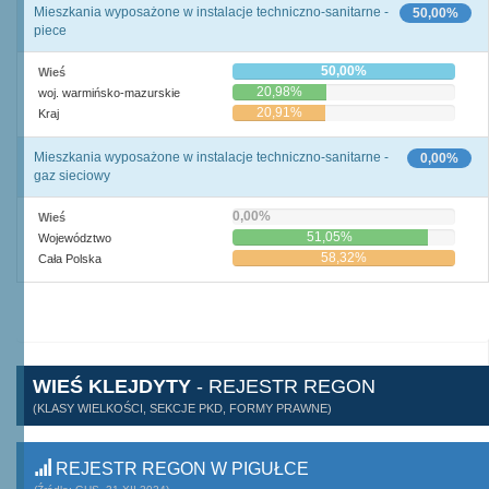
Mieszkania wyposażone w instalacje techniczno-sanitarne -
50,00%
piece
50,00%
Wieś
20,98%
woj. warmińsko-mazurskie
20,91%
Kraj
Mieszkania wyposażone w instalacje techniczno-sanitarne -
0,00%
gaz sieciowy
0,00%
Wieś
51,05%
Województwo
58,32%
Cała Polska
WIEŚ KLEJDYTY
- REJESTR REGON
(KLASY WIELKOŚCI, SEKCJE PKD, FORMY PRAWNE)
REJESTR REGON W PIGUŁCE