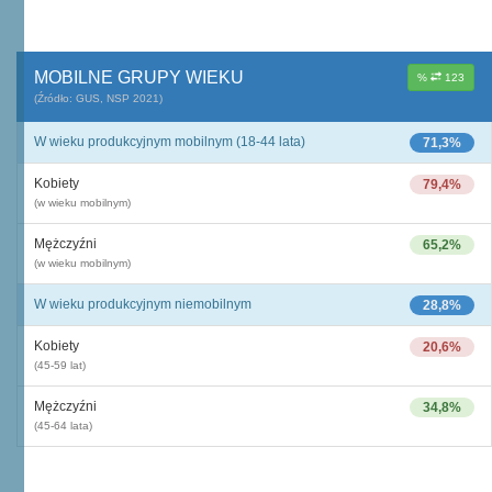
MOBILNE GRUPY WIEKU
%
123
(Źródło: GUS, NSP 2021)
W wieku produkcyjnym mobilnym (18-44 lata)
71,3%
Kobiety
79,4%
(w wieku mobilnym)
Mężczyźni
65,2%
(w wieku mobilnym)
W wieku produkcyjnym niemobilnym
28,8%
Kobiety
20,6%
(45-59 lat)
Mężczyźni
34,8%
(45-64 lata)