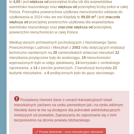
to
4,00
i jest
większa od
przeciętnej liczby izb dla województwa
warmińsko-mazurskiego oraz
większa od
przeciętnej liczby pokoi w całej
Polsce. Przeciętna powierzchnia użytkowa nieruchomości oddanej do
2
użytkowania w 2024 roku we wsi Klejdyty to
99,00 m
i jest
znacznie
większa od
przeciętnej powierzchni użytkowej dla województwa
warmińsko-mazurskiego oraz
znacznie większa od
przeciętnej
powierzchni nieruchomości w całej Polsce.
Według danych archiwalnych pochodzących z Narodowego Spisu
Powszechnego Ludności i Mieszkań z
2002
roku dotyczących instalacji
techniczno-sanitarnych na
28
zamieszkałych wówczas mieszkań
22
mieszkania przyłączone były do wodociągu,
19
nieruchomości
wyposażonych było w ustęp spłukiwany,
14
korzystało z centralnego
ogrzewania, a
14
z pieców grzewczych. Z kanalizacji korzystały
23
budynki mieszkalne , a
0
podłączonych było do gazu sieciowego.
Posiadamy również dane o cenach transakcyjnych lokali
mieszkalnych zarówno na rynku pierwotnym jak i na rynku wtórnym.
Niestety dane te nie są dostępne dla jednostek administracyjnych
mniejszych od powiatów. Zapraszamy do zapoznania się z nimi
bezpośrednio na stronie powiatu lidzbarskiego.
Powiat lidzbarski - ceny transakcyjne mieszkań