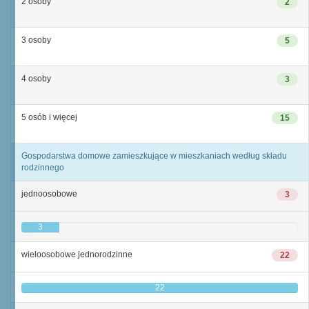
2 osoby
2
3 osoby
5
4 osoby
3
5 osób i więcej
15
Gospodarstwa domowe zamieszkujące w mieszkaniach według składu
rodzinnego
jednoosobowe
3
3
wieloosobowe jednorodzinne
22
22