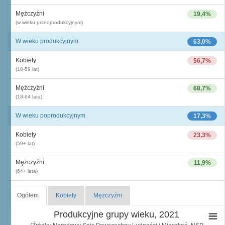
Mężczyźni
19,4%
(w wieku przedprodukcyjnym)
W wieku produkcyjnym
63,0%
Kobiety
56,7%
(18-59 lat)
Mężczyźni
68,7%
(18-64 lata)
W wieku poprodukcyjnym
17,3%
Kobiety
23,3%
(59+ lat)
Mężczyźni
11,9%
(64+ lata)
Ogółem
Kobiety
Mężczyźni
Produkcyjne grupy wieku, 2021