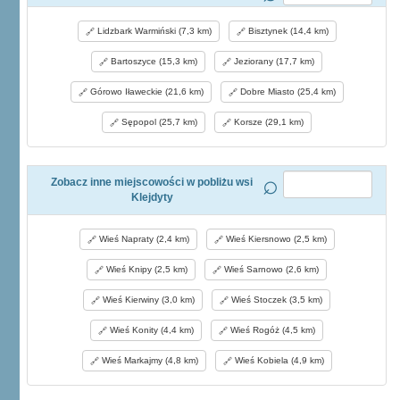
Lidzbark Warmiński (7,3 km)
Bisztynek (14,4 km)
Bartoszyce (15,3 km)
Jeziorany (17,7 km)
Górowo Iławeckie (21,6 km)
Dobre Miasto (25,4 km)
Sępopol (25,7 km)
Korsze (29,1 km)
Zobacz inne miejscowości w pobliżu wsi
Klejdyty
Wieś Napraty (2,4 km)
Wieś Kiersnowo (2,5 km)
Wieś Knipy (2,5 km)
Wieś Sarnowo (2,6 km)
Wieś Kierwiny (3,0 km)
Wieś Stoczek (3,5 km)
Wieś Konity (4,4 km)
Wieś Rogóż (4,5 km)
Wieś Markajmy (4,8 km)
Wieś Kobiela (4,9 km)