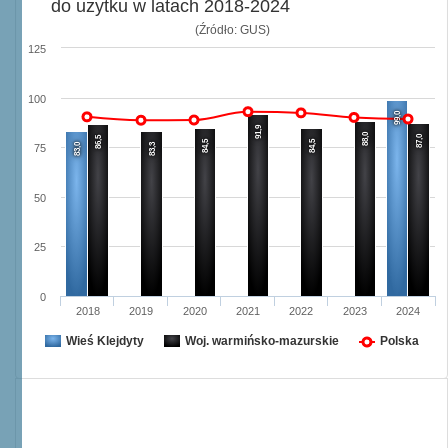
do użytku w latach 2018-2024
(Źródło: GUS)
125
100
99,0
91,9
88,0
87,0
86,5
84,5
84,5
83,0
83,3
75
50
25
0
2018
2019
2020
2021
2022
2023
2024
Wieś Klejdyty
Woj. warmińsko-mazurskie
Polska