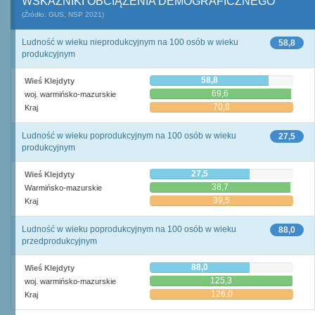
WSKAŹNIKI OBCIĄŻENIA DEMOGRAFICZNEGO
(Źródło: GUS, NSP 2021)
Ludność w wieku nieprodukcyjnym na 100 osób w wieku
58,8
produkcyjnym
58,8
Wieś Klejdyty
69,6
woj. warmińsko-mazurskie
70,8
Kraj
Ludność w wieku poprodukcyjnym na 100 osób w wieku
27,5
produkcyjnym
27,5
Wieś Klejdyty
38,7
Warmińsko-mazurskie
39,5
Kraj
Ludność w wieku poprodukcyjnym na 100 osób w wieku
88,0
przedprodukcyjnym
88,0
Wieś Klejdyty
125,3
woj. warmińsko-mazurskie
126,0
Kraj