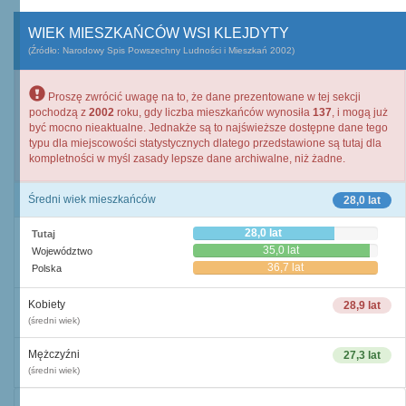
WIEK MIESZKAŃCÓW WSI KLEJDYTY
(Źródło: Narodowy Spis Powszechny Ludności i Mieszkań 2002)
Proszę zwrócić uwagę na to, że dane prezentowane w tej sekcji
pochodzą z
2002
roku, gdy liczba mieszkańców wynosiła
137
, i mogą już
być mocno nieaktualne. Jednakże są to najświeższe dostępne dane tego
typu dla miejscowości statystycznych dlatego przedstawione są tutaj dla
kompletności w myśl zasady lepsze dane archiwalne, niż żadne.
Średni wiek mieszkańców
28,0 lat
28,0 lat
Tutaj
35,0 lat
Województwo
36,7 lat
Polska
Kobiety
28,9 lat
(średni wiek)
Mężczyźni
27,3 lat
(średni wiek)