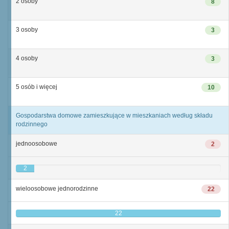
2 osoby
8
3 osoby
3
4 osoby
3
5 osób i więcej
10
Gospodarstwa domowe zamieszkujące w mieszkaniach według składu
rodzinnego
jednoosobowe
2
2
wieloosobowe jednorodzinne
22
22