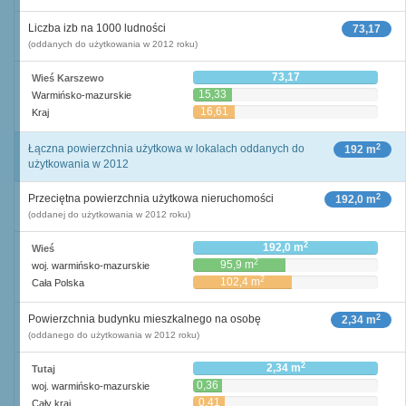
Liczba izb na 1000 ludności
73,17
(oddanych do użytkowania w 2012 roku)
73,17
Wieś Karszewo
15,33
Warmińsko-mazurskie
16,61
Kraj
2
Łączna powierzchnia użytkowa w lokalach oddanych do
192 m
użytkowania w 2012
2
Przeciętna powierzchnia użytkowa nieruchomości
192,0 m
(oddanej do użytkowania w 2012 roku)
2
192,0 m
Wieś
2
95,9 m
woj. warmińsko-mazurskie
2
102,4 m
Cała Polska
2
Powierzchnia budynku mieszkalnego na osobę
2,34 m
(oddanego do użytkowania w 2012 roku)
2
2,34 m
Tutaj
0,36
woj. warmińsko-mazurskie
2
m
0,41
Cały kraj