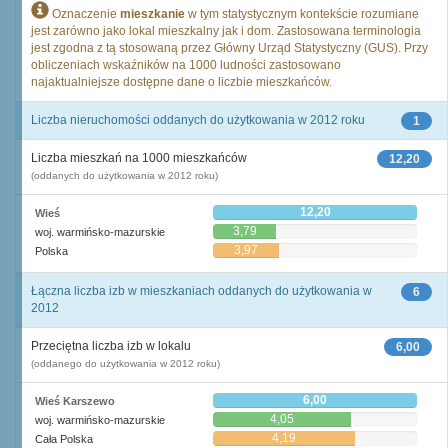
Oznaczenie
mieszkanie
w tym statystycznym kontekście rozumiane
jest zarówno jako lokal mieszkalny jak i dom. Zastosowana terminologia
jest zgodna z tą stosowaną przez Główny Urząd Statystyczny (GUS). Przy
obliczeniach wskaźników na 1000 ludności zastosowano
najaktualniejsze dostępne dane o liczbie mieszkańców.
Liczba nieruchomości oddanych do użytkowania w 2012 roku
1
Liczba mieszkań na 1000 mieszkańców
12,20
(oddanych do użytkowania w 2012 roku)
12,20
Wieś
3,79
woj. warmińsko-mazurskie
3,97
Polska
Łączna liczba izb w mieszkaniach oddanych do użytkowania w
6
2012
Przeciętna liczba izb w lokalu
6,00
(oddanego do użytkowania w 2012 roku)
6,00
Wieś Karszewo
4,05
woj. warmińsko-mazurskie
4,19
Cała Polska