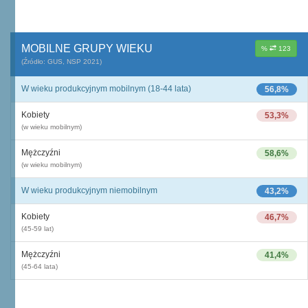
MOBILNE GRUPY WIEKU
%
123
(Źródło: GUS, NSP 2021)
W wieku produkcyjnym mobilnym (18-44 lata)
56,8%
Kobiety
53,3%
(w wieku mobilnym)
Mężczyźni
58,6%
(w wieku mobilnym)
W wieku produkcyjnym niemobilnym
43,2%
Kobiety
46,7%
(45-59 lat)
Mężczyźni
41,4%
(45-64 lata)