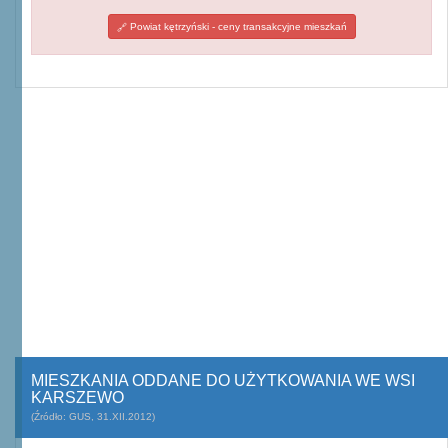
Powiat kętrzyński - ceny transakcyjne mieszkań
MIESZKANIA ODDANE DO UŻYTKOWANIA WE WSI
KARSZEWO
(Źródło: GUS, 31.XII.2012)