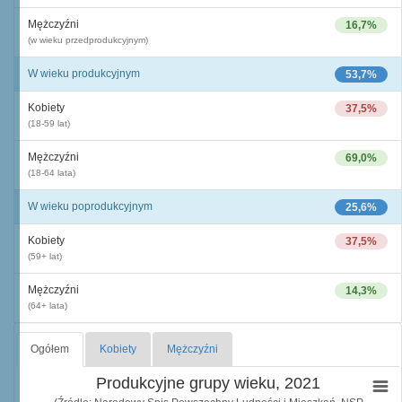
Mężczyźni
16,7%
(w wieku przedprodukcyjnym)
W wieku produkcyjnym
53,7%
Kobiety
37,5%
(18-59 lat)
Mężczyźni
69,0%
(18-64 lata)
W wieku poprodukcyjnym
25,6%
Kobiety
37,5%
(59+ lat)
Mężczyźni
14,3%
(64+ lata)
Ogółem
Kobiety
Mężczyźni
Produkcyjne grupy wieku, 2021