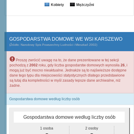
Kobiety
Mężczyźni
GOSPODARSTWA DOMOWE WE WSI KARSZEWO
(Źródło: Narodowy Spis Powszechny Ludności i Mieszkań 2002)
Proszę zwrócić uwagę na to, że dane prezentowane w tej sekcji
pochodzą z
2002
roku, gdy liczba gospodarstw domowych wynosiła
26
, i
mogą już być mocno nieaktualne. Jednakże są to najświeższe dostępne
dane tego typu dla miejscowości statystycznych dlatego przedstawione
są tutaj dla kompletności w myśl zasady lepsze dane archiwalne, niż
żadne.
Gospodarstwa domowe według liczby osób
Gospodarstwa domowe według liczby osób
1 osoba
2 osoby