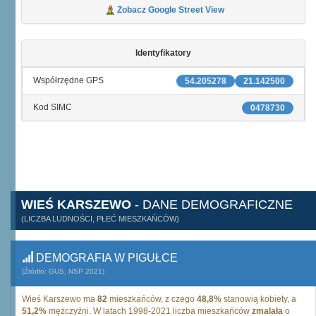
Zobacz Google Street View
Identyfikatory
Współrzędne GPS
54.205278
21.142500
Kod SIMC
0478730
WIEŚ KARSZEWO
- DANE DEMOGRAFICZNE
(LICZBA LUDNOŚCI, PŁEĆ MIESZKAŃCÓW)
DEMOGRAFIA W PIGUŁCE
(Źródło: GUS, NSP 2021)
Wieś Karszewo ma
82
mieszkańców, z czego
48,8%
stanowią kobiety, a
51,2%
mężczyźni. W latach 1998-2021 liczba mieszkańców
zmalała
o