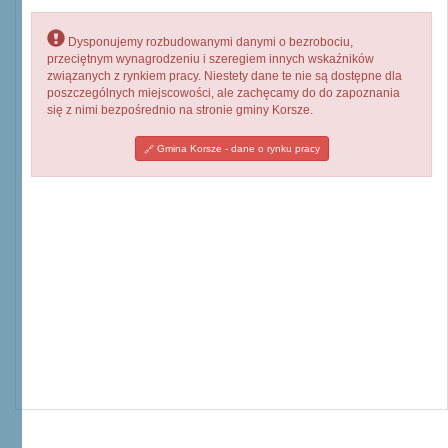
Dysponujemy rozbudowanymi danymi o bezrobociu,
przeciętnym wynagrodzeniu i szeregiem innych wskaźników
związanych z rynkiem pracy. Niestety dane te nie są dostępne dla
poszczególnych miejscowości, ale zachęcamy do do zapoznania
się z nimi bezpośrednio na stronie gminy Korsze.
Gmina Korsze - dane o rynku pracy