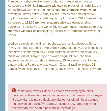
Przeciętna liczba pokoi w nowo oddanych mieszkaniach we wsi
Karszewo to
6,00
i jest
znacznie większa od
przeciętnej liczby izb dla
województwa warmińsko-mazurskiego oraz
znacznie większa od
przeciętnej liczby pokoi w całej Polsce. Przeciętna powierzchnia
użytkowa nieruchomości oddanej do użytkowania w 2012 roku we wsi
2
Karszewo to
192,00 m
i jest
znacznie większa od
przeciętnej
powierzchni użytkowej dla województwa warmińsko-mazurskiego oraz
znacznie większa od
przeciętnej powierzchni nieruchomości w całej
Polsce.
Według danych archiwalnych pochodzących z Narodowego Spisu
Powszechnego Ludności i Mieszkań z
2002
roku dotyczących instalacji
techniczno-sanitarnych na
22
zamieszkane wówczas mieszkania
20
mieszkań przyłączonych było do wodociągu,
13
nieruchomości
wyposażonych było w ustęp spłukiwany,
15
korzystało z centralnego
ogrzewania, a
7
z pieców grzewczych. Z kanalizacji korzystało
21
budynków mieszkalnych , a
0
podłączonych było do gazu sieciowego.
Posiadamy również dane o cenach transakcyjnych lokali
mieszkalnych zarówno na rynku pierwotnym jak i na rynku wtórnym.
Niestety dane te nie są dostępne dla jednostek administracyjnych
mniejszych od powiatów. Zapraszamy do zapoznania się z nimi
bezpośrednio na stronie powiatu kętrzyńskiego.