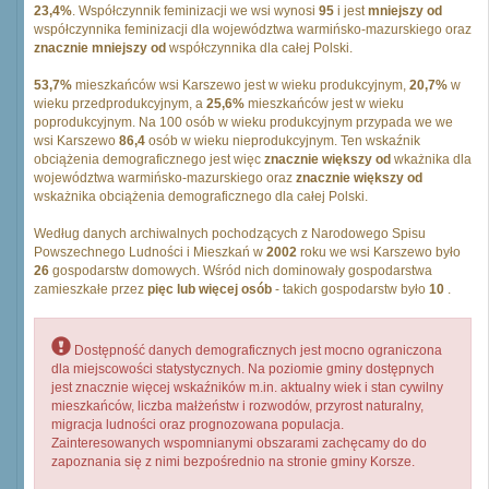
23,4%
. Współczynnik feminizacji we wsi wynosi
95
i jest
mniejszy od
współczynnika feminizacji dla województwa warmińsko-mazurskiego oraz
znacznie mniejszy od
współczynnika dla całej Polski.
53,7%
mieszkańców wsi Karszewo jest w wieku produkcyjnym,
20,7%
w
wieku przedprodukcyjnym, a
25,6%
mieszkańców jest w wieku
poprodukcyjnym. Na 100 osób w wieku produkcyjnym przypada we we
wsi Karszewo
86,4
osób w wieku nieprodukcyjnym. Ten wskaźnik
obciążenia demograficznego jest więc
znacznie większy od
wkażnika dla
województwa warmińsko-mazurskiego oraz
znacznie większy od
wskażnika obciążenia demograficznego dla całej Polski.
Według danych archiwalnych pochodzących z Narodowego Spisu
Powszechnego Ludności i Mieszkań w
2002
roku we wsi Karszewo było
26
gospodarstw domowych. Wśród nich dominowały gospodarstwa
zamieszkałe przez
pięc lub więcej osób
- takich gospodarstw było
10
.
Dostępność danych demograficznych jest mocno ograniczona
dla miejscowości statystycznych. Na poziomie gminy dostępnych
jest znacznie więcej wskaźników m.in. aktualny wiek i stan cywilny
mieszkańców, liczba małżeństw i rozwodów, przyrost naturalny,
migracja ludności oraz prognozowana populacja.
Zainteresowanych wspomnianymi obszarami zachęcamy do do
zapoznania się z nimi bezpośrednio na stronie gminy Korsze.