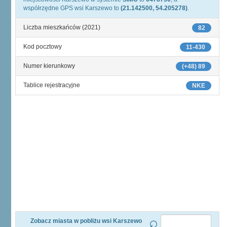
współrzędne GPS wsi Karszewo to
(21.142500, 54.205278)
.
Liczba mieszkańców (2021)
82
Kod pocztowy
11-430
Numer kierunkowy
(+48) 89
Tablice rejestracyjne
NKE
Zobacz miasta w pobliżu wsi Karszewo