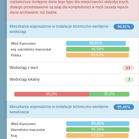
najświeższe dostępne dane tego typu dla miejscowości statystycznych
dlatego przedstawione są tutaj dla kompletności w myśl zasady lepsze
dane archiwalne, niż żadne.
Mieszkania wyposażone w instalacje techniczno-sanitarne -
90,91%
wodociąg
90,91%
Wieś Karszewo
96,59%
woj. warmińsko-mazurskie
95,62%
Polska
Wodociąg z sieci
13
Wodociąg lokalny
7
65,0%
35,0%
Mieszkania wyposażone w instalacje techniczno-sanitarne -
95,45%
kanalizacja
95,45%
Wieś Karszewo
95,24%
Warmińsko-mazurskie
94,20%
Kraj