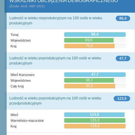
WSKAŹNIKI OBCIĄŻENIA DEMOGRAFICZNEGO
(Źródło: GUS, NSP 2021)
Ludność w wieku nieprodukcyjnym na 100 osób w wieku
86,4
produkcyjnym
86,4
Tutaj
69,6
Województwo
70,8
Kraj
Ludność w wieku poprodukcyjnym na 100 osób w wieku
47,7
produkcyjnym
47,7
Wieś Karszewo
38,7
Województwo
39,5
Cały kraj
Ludność w wieku poprodukcyjnym na 100 osób w wieku
123,5
przedprodukcyjnym
123,5
Wieś
125,3
Warmińsko-mazurskie
126,0
Kraj