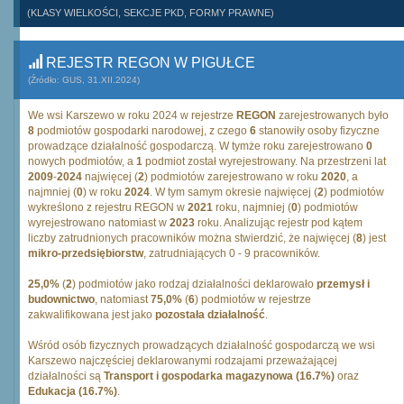
(KLASY WIELKOŚCI, SEKCJE PKD, FORMY PRAWNE)
REJESTR REGON W PIGUŁCE
(Źródło: GUS, 31.XII.2024)
We wsi Karszewo w roku 2024 w rejestrze
REGON
zarejestrowanych było
8
podmiotów gospodarki narodowej, z czego
6
stanowiły osoby fizyczne
prowadzące działalność gospodarczą. W tymże roku zarejestrowano
0
nowych podmiotów, a
1
podmiot został wyrejestrowany. Na przestrzeni lat
2009
-
2024
najwięcej (
2
) podmiotów zarejestrowano w roku
2020
, a
najmniej (
0
) w roku
2024
. W tym samym okresie najwięcej (
2
) podmiotów
wykreślono z rejestru REGON w
2021
roku, najmniej (
0
) podmiotów
wyrejestrowano natomiast w
2023
roku. Analizując rejestr pod kątem
liczby zatrudnionych pracowników można stwierdzić, że najwięcej (
8
) jest
mikro-przedsiębiorstw
, zatrudniających 0 - 9 pracowników.
25,0%
(
2
) podmiotów jako rodzaj działalności deklarowało
przemysł i
budownictwo
, natomiast
75,0%
(
6
) podmiotów w rejestrze
zakwalifikowana jest jako
pozostała działalność
.
Wśród osób fizycznych prowadzących działalność gospodarczą we wsi
Karszewo najczęściej deklarowanymi rodzajami przeważającej
działalności są
Transport i gospodarka magazynowa (16.7%)
oraz
Edukacja (16.7%)
.