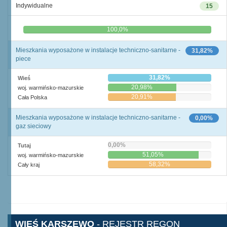
Indywidualne
15
0,0%
100,0%
Mieszkania wyposażone w instalacje techniczno-sanitarne -
31,82%
piece
31,82%
Wieś
20,98%
woj. warmińsko-mazurskie
20,91%
Cała Polska
Mieszkania wyposażone w instalacje techniczno-sanitarne -
0,00%
gaz sieciowy
0,00%
Tutaj
51,05%
woj. warmińsko-mazurskie
58,32%
Cały kraj
WIEŚ KARSZEWO
- REJESTR REGON