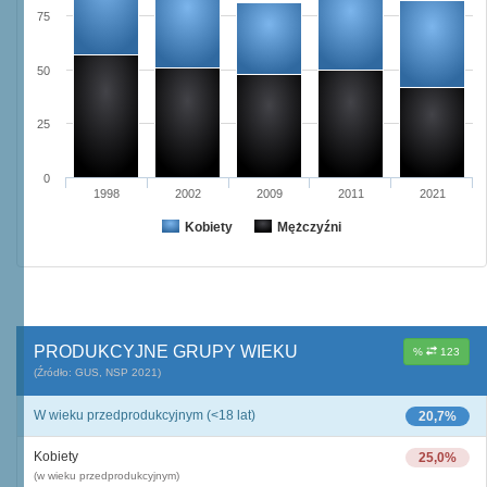
75
50
25
0
1998
2002
2009
2011
2021
Kobiety
Mężczyźni
PRODUKCYJNE GRUPY WIEKU
%
123
(Źródło: GUS, NSP 2021)
W wieku przedprodukcyjnym (<18 lat)
20,7%
Kobiety
25,0%
(w wieku przedprodukcyjnym)