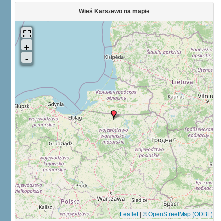
Wieś Karszewo na mapie
Leaflet
|
© OpenStreetMap (ODBL)