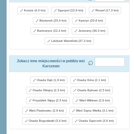
Korsze (4,0 km)
Sępopol (10,9 km)
Reszel (17,3 km)
Bisztynek (20,4 km)
Kętrzyn (20,8 km)
Bartoszyce (22,4 km)
Jeziorany (36,3 km)
Lidzbark Warmiński (37,3 km)
Zobacz inne miejscowości w pobliżu wsi
Karszewo
Osada Dąb (1,9 km)
Osada Góra (2,1 km)
Osada Glitajny (2,3 km)
Osada Bykowo (2,5 km)
Przysiółek Słępy (2,5 km)
Wieś Wiklewo (2,6 km)
Wieś Piaskowiec (2,9 km)
Wieś Sajna Wielka (3,1 km)
Osada Bogusławki (3,4 km)
Osada Sątoczek (3,6 km)