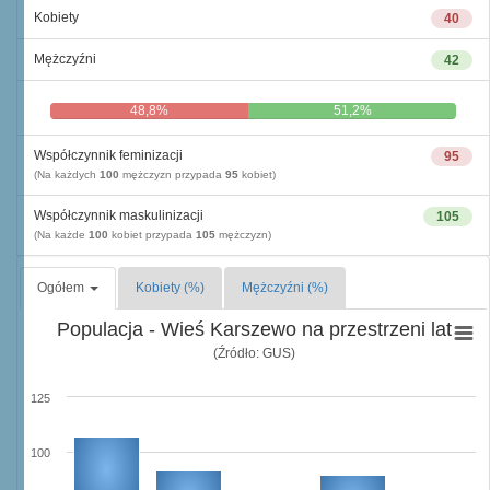
Kobiety
40
Mężczyźni
42
48,8%
51,2%
Współczynnik feminizacji
95
(Na każdych
100
mężczyzn przypada
95
kobiet)
Współczynnik maskulinizacji
105
(Na każde
100
kobiet przypada
105
mężczyzn)
Ogółem
Kobiety (%)
Mężczyźni (%)
Populacja - Wieś Karszewo na przestrzeni lat
(Źródło: GUS)
125
100