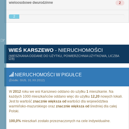
wieloosobowe dwurodzinne
2
2
WIEŚ KARSZEWO
- NIERUCHOMOŚCI
(MIESZKANIA ODDANE DO UŻYTKU, POWIERZCHNIA UŻYTKOWA, LICZBA
IZB)
NIERUCHOMOŚCI W PIGUŁCE
(Źródło: GUS, 31.XII.2012)
W
2012
roku we wsi Karszewo oddano do użytku
1
mieszkanie. Na
każdych 1000 mieszkańców oddano więc do użytku
12,20
nowych lokali.
Jest to wartość
znacznie większa od
wartości dla województwa
warmińsko-mazurskiego oraz
znacznie większa od
średniej dla całej
Polski.
100,0%
mieszkań zostało przeznaczonych na cele indywidualne.