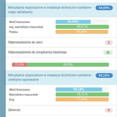
Mieszkania wyposażone w instalacje techniczno-sanitarne -
59,09%
ustęp spłukiwany
59,09%
Wieś Karszewo
89,67%
woj. warmińsko-mazurskie
88,08%
Polska
Odprowadzenie do sieci
2
Odprowadzenie do urządzenia lokalnego
11
15,4%
84,6%
Mieszkania wyposażone w instalacje techniczno-sanitarne -
68,18%
centralne ogrzewanie
68,18%
Wieś Karszewo
78,21%
Warmińsko-mazurskie
77,80%
Kraj
Zbiorcze
0