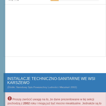
2
m
INSTALACJE TECHNICZNO-SANITARNE WE WSI
KARSZEWO
(Źródło: Narodowy Spis Powszechny Ludności i Mieszkań 2002)
Proszę zwrócić uwagę na to, że dane prezentowane w tej sekcji
pochodzą z
2002
roku i mogą już być mocno nieaktualne. Jednakże są to