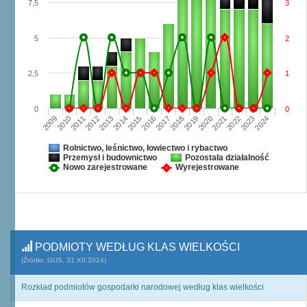
7,5
3
5
2
2,5
1
0
0
2009
2010
2011
2012
2013
2014
2015
2016
2017
2018
2019
2020
2021
2022
2023
2024
Rolnictwo, leśnictwo, łowiectwo i rybactwo
Przemysł i budownictwo
Pozostała działalność
Nowo zarejestrowane
Wyrejestrowane
PODMIOTY WEDŁUG KLAS WIELKOŚCI
(Źródło: GUS, 31.XII.2024)
Rozkład podmiotów gospodarki narodowej według klas wielkości