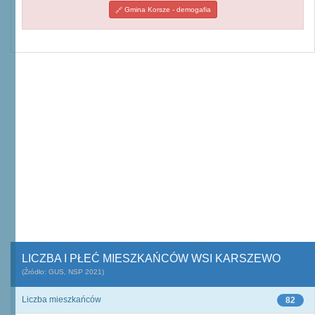
Gmina Korsze - demogafia
LICZBA I PŁEĆ MIESZKAŃCÓW WSI KARSZEWO
(Źródło: GUS, NSP 2021)
Liczba mieszkańców
82