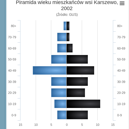
Piramida wieku mieszkańców wsi Karszewo,
2002
(Źródło: GUS)
80+
80+
70-79
70-79
60-69
60-69
50-59
50-59
40-49
40-49
30-39
30-39
20-29
20-29
10-19
10-19
0-9
0-9
15
10
5
0
5
10
15