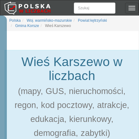
Pok
naw
Polska
Woj. warmińsko-mazurskie
Powiat kętrzyński
Gmina Korsze
Wieś Karszewo
Wieś Karszewo w
liczbach
(mapy, GUS, nieruchomości,
regon, kod pocztowy, atrakcje,
edukacja, kierunkowy,
demografia, zabytki)