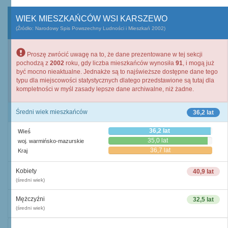
WIEK MIESZKAŃCÓW WSI KARSZEWO
(Źródło: Narodowy Spis Powszechny Ludności i Mieszkań 2002)
Proszę zwrócić uwagę na to, że dane prezentowane w tej sekcji
pochodzą z
2002
roku, gdy liczba mieszkańców wynosiła
91
, i mogą już
być mocno nieaktualne. Jednakże są to najświeższe dostępne dane tego
typu dla miejscowości statystycznych dlatego przedstawione są tutaj dla
kompletności w myśl zasady lepsze dane archiwalne, niż żadne.
Średni wiek mieszkańców
36,2 lat
36,2 lat
Wieś
35,0 lat
woj. warmińsko-mazurskie
36,7 lat
Kraj
Kobiety
40,9 lat
(średni wiek)
Mężczyźni
32,5 lat
(średni wiek)