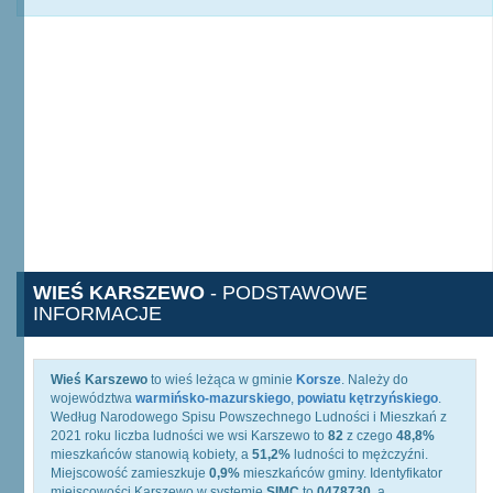
WIEŚ KARSZEWO
- PODSTAWOWE
INFORMACJE
Wieś Karszewo
to wieś leżąca w gminie
Korsze
. Należy do
województwa
warmińsko-mazurskiego
,
powiatu kętrzyńskiego
.
Według Narodowego Spisu Powszechnego Ludności i Mieszkań z
2021 roku liczba ludności we wsi Karszewo to
82
z czego
48,8%
mieszkańców stanowią kobiety, a
51,2%
ludności to mężczyźni.
Miejscowość zamieszkuje
0,9%
mieszkańców gminy. Identyfikator
miejscowości Karszewo w systemie
SIMC
to
0478730
, a