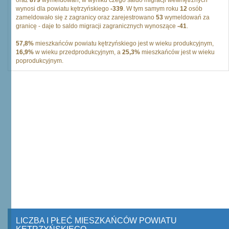
oraz
879
wymeldowań, w wyniku czego saldo migracji wewnętrznych
wynosi dla powiatu kętrzyńskiego
-339
. W tym samym roku
12
osób
zameldowało się z zagranicy oraz zarejestrowano
53
wymeldowań za
granicę - daje to saldo migracji zagranicznych wynoszące
-41
.
57,8%
mieszkańców powiatu kętrzyńskiego jest w wieku produkcyjnym,
16,9%
w wieku przedprodukcyjnym, a
25,3%
mieszkańców jest w wieku
poprodukcyjnym.
LICZBA I PŁEĆ MIESZKAŃCÓW POWIATU