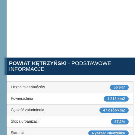
POWIAT KĘTRZYŃSKI
- PODSTAWOWE
INFORMACJE
Liczba mieszkańców
56 647
Powierzchnia
1 213 km2
Gęstość zaludnienia
47 osób/km2
Stopa urbanizacji
57,2%
Starosta
Ryszard Niedziółka