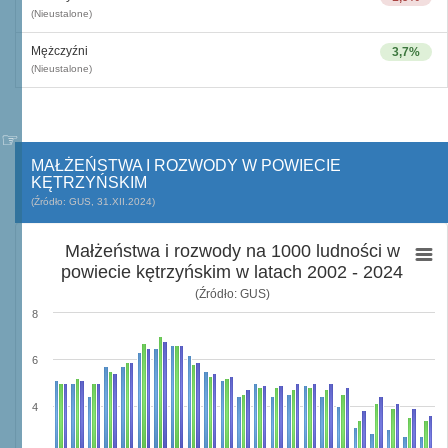
(Nieustalone)
Mężczyźni
3,7%
(Nieustalone)
MAŁŻEŃSTWA I ROZWODY W POWIECIE
KĘTRZYŃSKIM
(Źródło: GUS, 31.XII.2024)
Małżeństwa i rozwody na 1000 ludności w
powiecie kętrzyńskim w latach 2002 - 2024
(Źródło: GUS)
8
6
4