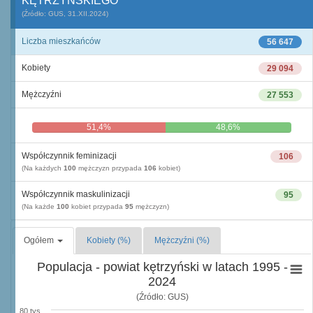
KĘTRZYŃSKIEGO
(Źródło: GUS, 31.XII.2024)
Liczba mieszkańców
56 647
Kobiety
29 094
Mężczyźni
27 553
51,4%
48,6%
Współczynnik feminizacji
106
(Na każdych
100
mężczyzn przypada
106
kobiet)
Współczynnik maskulinizacji
95
(Na każde
100
kobiet przypada
95
mężczyzn)
Ogółem
Kobiety (%)
Mężczyźni (%)
Populacja - powiat kętrzyński w latach 1995 -
2024
(Źródło: GUS)
80 tys