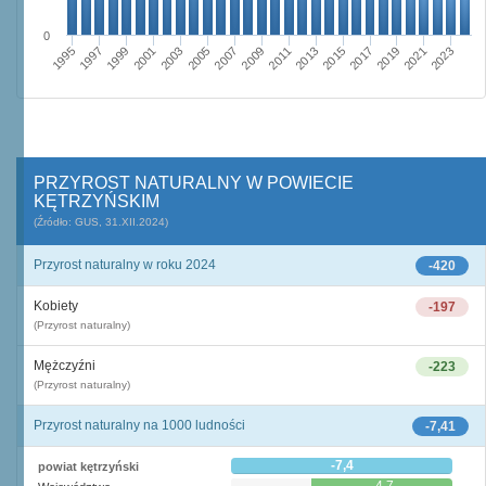
0
2009
2001
2023
2015
2007
1999
2021
2013
2005
1997
2019
2011
2003
1995
2017
PRZYROST NATURALNY W POWIECIE
KĘTRZYŃSKIM
(Źródło: GUS, 31.XII.2024)
Przyrost naturalny w roku 2024
-420
Kobiety
-197
(Przyrost naturalny)
Mężczyźni
-223
(Przyrost naturalny)
Przyrost naturalny na 1000 ludności
-7,41
-7,4
powiat kętrzyński