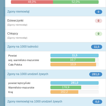
48,0%
52,0%
Zgony niemowląt
0
Dziewczynki
0
(Zgony niemowląt)
Chłopcy
0
(Zgony niemowląt)
Zgony na 1000 ludności
11,5
11,5
Powiat
10,7
woj. warmińsko-mazurskie
10,9
Cała Polska
Zgony na 1000 urodzeń żywych
281,0
281,0
powiat kętrzyński
178,9
Warmińsko-mazurskie
162,2
Kraj
Zgony niemowląt na 1000 urodzeń żywych
0,0