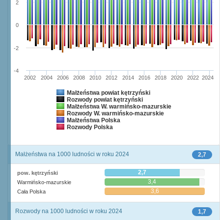
2
0
-2
-4
2002
2004
2006
2008
2010
2012
2014
2016
2018
2020
2022
2024
Małżeństwa powiat kętrzyński
Rozwody powiat kętrzyński
Małżeństwa W. warmińsko-mazurskie
Rozwody W. warmińsko-mazurskie
Małżeństwa Polska
Rozwody Polska
Małżeństwa na 1000 ludności w roku 2024
2,7
2,7
pow. kętrzyński
3,4
Warmińsko-mazurskie
3,6
Cała Polska
Rozwody na 1000 ludności w roku 2024
1,7