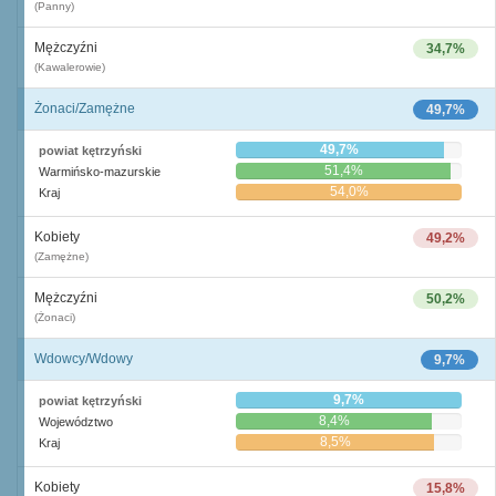
(Panny)
Mężczyźni
34,7%
(Kawalerowie)
Żonaci/Zamężne
49,7%
49,7%
powiat kętrzyński
51,4%
Warmińsko-mazurskie
54,0%
Kraj
Kobiety
49,2%
(Zamężne)
Mężczyźni
50,2%
(Żonaci)
Wdowcy/Wdowy
9,7%
9,7%
powiat kętrzyński
8,4%
Województwo
8,5%
Kraj
Kobiety
15,8%