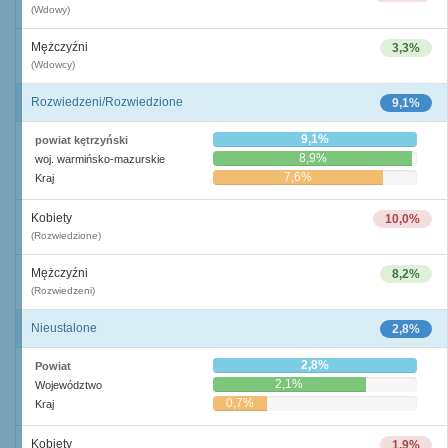
(Wdowy)
Mężczyźni
3,3%
(Wdowcy)
Rozwiedzeni/Rozwiedzione
9,1%
9,1%
powiat kętrzyński
8,9%
woj. warmińsko-mazurskie
7,6%
Kraj
Kobiety
10,0%
(Rozwiedzione)
Mężczyźni
8,2%
(Rozwiedzeni)
Nieustalone
2,8%
2,8%
Powiat
2,1%
Województwo
0,7%
Kraj
Kobiety
1,9%