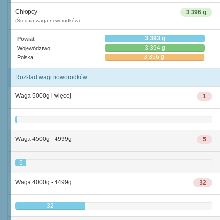
Chłopcy
3 396 g
(Średnia waga noworodków)
3 393 g
Powiat
3 394 g
Województwo
3 356 g
Polska
Rozkład wagi noworodków
Waga 5000g i więcej
1
1
Waga 4500g - 4999g
5
5
Waga 4000g - 4499g
32
32