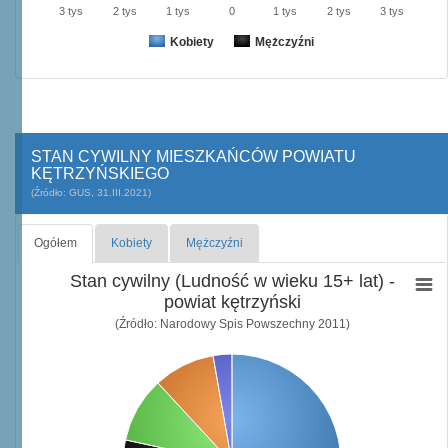
3 tys
2 tys
1 tys
0
1 tys
2 tys
3 tys
Kobiety
Mężczyźni
STAN CYWILNY MIESZKAŃCÓW POWIATU
KĘTRZYŃSKIEGO
(Źródło: GUS, 31.III.2021)
Ogółem
Kobiety
Mężczyźni
Stan cywilny (Ludność w wieku 15+ lat) -
powiat kętrzyński
(Źródło: Narodowy Spis Powszechny 2011)