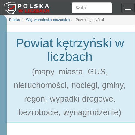
Pok
naw
Polska
Woj. warmińsko-mazurskie
Powiat kętrzyński
Powiat kętrzyński w
liczbach
(mapy, miasta, GUS,
nieruchomości, noclegi, gminy,
regon, wypadki drogowe,
bezrobocie, wynagrodzenie)