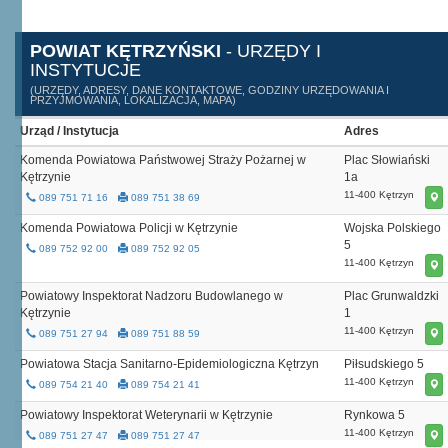
POWIAT KĘTRZYŃSKI
- URZĘDY I
INSTYTUCJE
(URZĘDY, ADRESY, DANE KONTAKTOWE, GODZINY URZĘDOWANIA I
PRZYJMOWANIA, LOKALIZACJA, MAPA)
Urząd / Instytucja
Adres
Komenda Powiatowa Państwowej Straży Pożarnej w
Plac Słowiański
Kętrzynie
1a
11-400 Kętrzyn
089 751 71 16
089 751 38 69
Komenda Powiatowa Policji w Kętrzynie
Wojska Polskiego
5
089 752 92 00
089 752 92 05
11-400 Kętrzyn
Powiatowy Inspektorat Nadzoru Budowlanego w
Plac Grunwaldzki
Kętrzynie
1
11-400 Kętrzyn
089 751 27 94
089 751 88 59
Powiatowa Stacja Sanitarno-Epidemiologiczna Kętrzyn
Piłsudskiego 5
11-400 Kętrzyn
089 754 21 40
089 754 21 41
Powiatowy Inspektorat Weterynarii w Kętrzynie
Rynkowa 5
11-400 Kętrzyn
089 751 27 47
089 751 27 47