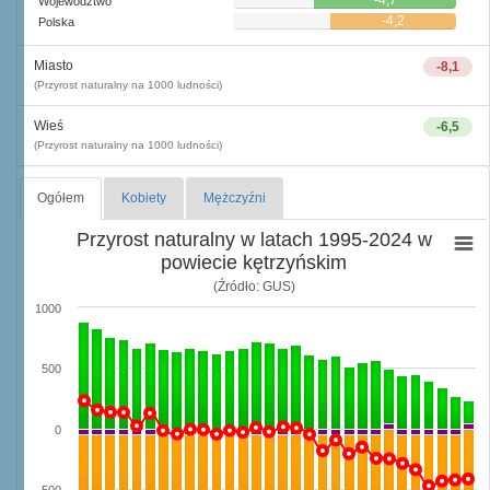
-4,7
Województwo
-4,2
Polska
Miasto
-8,1
(Przyrost naturalny na 1000 ludności)
Wieś
-6,5
(Przyrost naturalny na 1000 ludności)
Ogółem
Kobiety
Mężczyźni
Przyrost naturalny w latach 1995-2024 w
powiecie kętrzyńskim
(Źródło: GUS)
1000
500
0