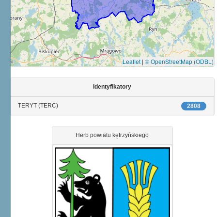
Leaflet
|
© OpenStreetMap (ODBL)
Identyfikatory
TERYT (TERC)
2808
Herb powiatu kętrzyńskiego