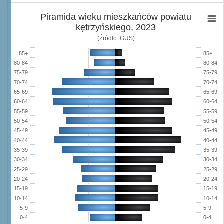
Piramida wieku mieszkańców powiatu
kętrzyńskiego, 2023
(Źródło: GUS)
85+
85+
80-84
80-84
75-79
75-79
70-74
70-74
65-69
65-69
60-64
60-64
55-59
55-59
50-54
50-54
45-49
45-49
40-44
40-44
35-39
35-39
30-34
30-34
25-29
25-29
20-24
20-24
15-19
15-19
10-14
10-14
5-9
5-9
0-4
0-4