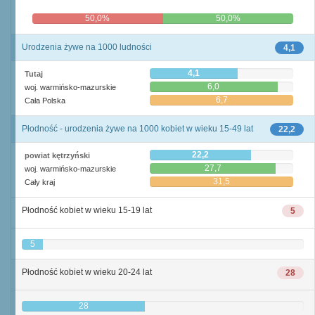
50,0%
50,0%
Urodzenia żywe na 1000 ludności
4,1
4,1
Tutaj
6,0
woj. warmińsko-mazurskie
6,7
Cała Polska
Płodność - urodzenia żywe na 1000 kobiet w wieku 15-49 lat
22,2
22,2
powiat kętrzyński
27,7
woj. warmińsko-mazurskie
31,5
Cały kraj
Płodność kobiet w wieku 15-19 lat
5
5
Płodność kobiet w wieku 20-24 lat
28
28