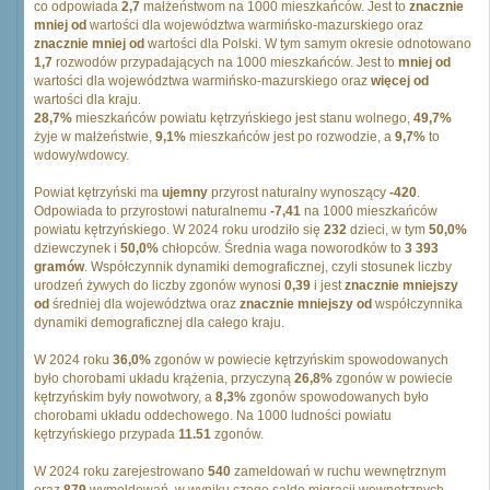
co odpowiada
2,7
małżeństwom na 1000 mieszkańców. Jest to
znacznie
mniej od
wartości dla województwa warmińsko-mazurskiego oraz
znacznie mniej od
wartości dla Polski. W tym samym okresie odnotowano
1,7
rozwodów przypadających na 1000 mieszkańców. Jest to
mniej od
wartości dla województwa warmińsko-mazurskiego oraz
więcej od
wartości dla kraju.
28,7%
mieszkańców powiatu kętrzyńskiego jest stanu wolnego,
49,7%
żyje w małżeństwie,
9,1%
mieszkańców jest po rozwodzie, a
9,7%
to
wdowy/wdowcy.
Powiat kętrzyński ma
ujemny
przyrost naturalny wynoszący
-420
.
Odpowiada to przyrostowi naturalnemu
-7,41
na 1000 mieszkańców
powiatu kętrzyńskiego. W 2024 roku urodziło się
232
dzieci, w tym
50,0%
dziewczynek i
50,0%
chłopców. Średnia waga noworodków to
3 393
gramów
. Współczynnik dynamiki demograficznej, czyli stosunek liczby
urodzeń żywych do liczby zgonów wynosi
0,39
i jest
znacznie mniejszy
od
średniej dla województwa oraz
znacznie mniejszy od
współczynnika
dynamiki demograficznej dla całego kraju.
W 2024 roku
36,0%
zgonów w powiecie kętrzyńskim spowodowanych
było chorobami układu krążenia, przyczyną
26,8%
zgonów w powiecie
kętrzyńskim były nowotwory, a
8,3%
zgonów spowodowanych było
chorobami układu oddechowego. Na 1000 ludności powiatu
kętrzyńskiego przypada
11.51
zgonów.
W 2024 roku zarejestrowano
540
zameldowań w ruchu wewnętrznym