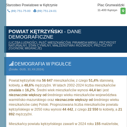
Starostwo Powiatowe w Kętrzynie
Plac Grunwaldzki
11-400 Kętrzyn
(89) 751-75-00
(89) 751-24-01
POWIAT KĘTRZYŃSKI
- DANE
DEMOGRAFICZNE
(LICZBA LUDNOŚCI, PŁEĆ MIESZKAŃCÓW, PIRAMIDA WIEKU, PRZYROST
NATURALNY, STAN CYWILNY, MAŁŻEŃSTWA I ROZWODY, PRZYCZYNY
ZGONÓW, MIGRACJE)
DEMOGRAFIA W PIGUŁCE
(Źródło: GUS, 31.XII.2024)
Powiat kętrzyński ma
56 647
mieszkańców, z czego
51,4%
stanowią
kobiety, a
48,6%
mężczyźni. W latach 2002-2024 liczba mieszkańców
zmalała
o
16,2%
. Średni wiek mieszkańców wynosi
44,4 lat
i jest
nieznacznie większy od
średniego wieku mieszkańców województwa
warmińsko-mazurskiego oraz
nieznacznie większy od
średniego wieku
mieszkańców całej Polski. Prognozowana liczba mieszkańców powiatu
kętrzyńskiego w 2050 roku wynosi
44 442
, z czego
22 550
to kobiety, a
21
892
mężczyźni.
Mieszkańcy powiatu kętrzyńskiego zawarli w 2024 roku
155
małżeństw,