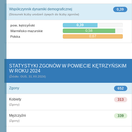
Współczynnik dynamiki demograficznej
0,39
(Stosunek liczby urodzeń żywych do liczby zgonów)
0,39
pow. kętrzyński
0,58
Warmińsko-mazurskie
0,67
Polska
STATYSTYKI ZGONÓW W POWIECIE KĘTRZYŃSKIM
W ROKU 2024
(Źródło: GUS, 31.XII.2024)
Zgony
652
Kobiety
313
(Zgony)
Mężczyźni
339
(Zgony)