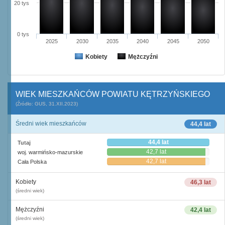
20 tys
0 tys
2025
2030
2035
2040
2045
2050
Kobiety
Mężczyźni
WIEK MIESZKAŃCÓW POWIATU KĘTRZYŃSKIEGO
(Źródło: GUS, 31.XII.2023)
Średni wiek mieszkańców
44,4 lat
44,4 lat
Tutaj
42,7 lat
woj. warmińsko-mazurskie
42,7 lat
Cała Polska
Kobiety
46,3 lat
(średni wiek)
Mężczyźni
42,4 lat
(średni wiek)