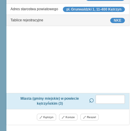
Adres starostwa powiatowego
pl. Grunwaldzki 1, 11-400 Kętrzyn
Tablice rejestracyjne
NKE
Miasta (gminy miejskie) w powiecie
kętrzyńskim (3)
Kętrzyn
Korsze
Reszel