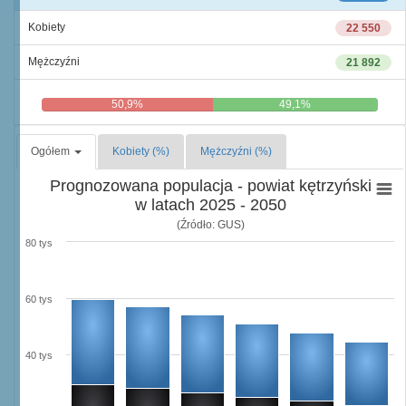
Kobiety
22 550
Mężczyźni
21 892
50,9%
49,1%
Ogółem
Kobiety (%)
Mężczyźni (%)
Prognozowana populacja - powiat kętrzyński
w latach 2025 - 2050
(Źródło: GUS)
80 tys
60 tys
40 tys