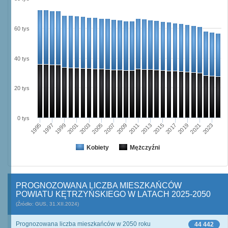
60 tys
40 tys
20 tys
0 tys
2021
1995
1999
2003
2007
2011
2015
2019
2023
1997
2001
2005
2009
2013
2017
Kobiety
Mężczyźni
PROGNOZOWANA LICZBA MIESZKAŃCÓW
POWIATU KĘTRZYŃSKIEGO W LATACH 2025-2050
(Źródło: GUS, 31.XII.2024)
Prognozowana liczba mieszkańców w 2050 roku
44 442