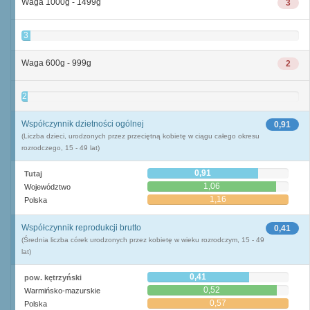
Waga 1000g - 1499g
3
3
Waga 600g - 999g
2
2
Współczynnik dzietności ogólnej
0,91
(Liczba dzieci, urodzonych przez przeciętną kobietę w ciągu całego okresu
rozrodczego, 15 - 49 lat)
0,91
Tutaj
1,06
Województwo
1,16
Polska
Współczynnik reprodukcji brutto
0,41
(Średnia liczba córek urodzonych przez kobietę w wieku rozrodczym, 15 - 49
lat)
0,41
pow. kętrzyński
0,52
Warmińsko-mazurskie
0,57
Polska