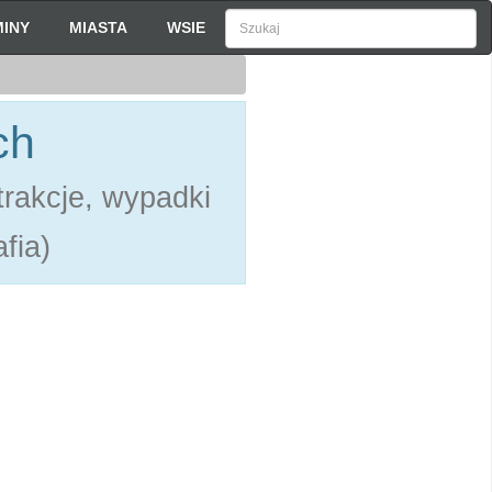
INY
MIASTA
WSIE
ch
rakcje, wypadki
fia)