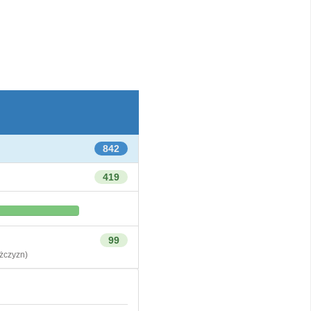
842
419
99
czyzn)