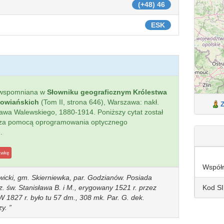
(+48) 46
ESK
 wspomniana w
Słowniku geograficznym Królestwa
łowiańskich
(Tom II, strona 646), Warszawa: nakł.
sława Walewskiego, 1880-1914. Poniższy cytat został
 za pomocą oprogramowania optycznego
.
awkę
Współ
wicki, gm. Skierniewka, par. Godzianów. Posiada
Kod S
. św. Stanisława B. i M., erygowany 1521 r. przez
 1827 r. było tu 57 dm., 308 mk. Par. G. dek.
zy.