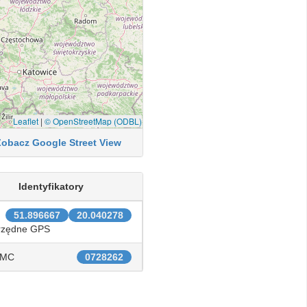
Leaflet
|
© OpenStreetMap (ODBL)
Zobacz Google Street View
Identyfikatory
51.896667
20.040278
rzędne GPS
IMC
0728262