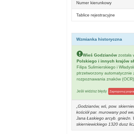
Numer kierunkowy
Tablice rejestracyjne
Wzmianka historyczna
Wieś Godzianów
została
Polskiego i innych krajów s
Filipa Sulimierskiego i Włady
ptrzetworzony automatycznie
rozpoznawania znaków (OCR)
Jeśli widzisz błędy
Zaproponuj popr
Godzianów, wś, pow. skiernie
kościół par. murowany pod wez
Jana Łaskiego arcyb. gnieźn. W
skierniewickiego 1320 dusz lic