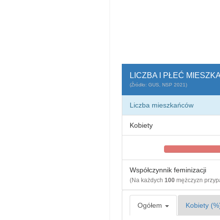
LICZBA I PŁEĆ MIESZ
(Źródło: GUS, NSP 2021)
Liczba mieszkańców
Kobiety
Współczynnik feminizacji
(Na każdych
100
mężczyzn przy
Ogółem
Kobiety (%