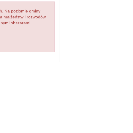
h. Na poziomie gminy
zba małżeństw i rozwodów,
ianymi obszarami