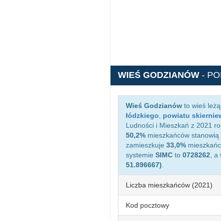
WIEŚ GODZIANÓW
- P
Wieś Godzianów
to wieś leż
łódzkiego
,
powiatu skiernie
Ludności i Mieszkań z 2021 ro
50,2%
mieszkańców stanowią 
zamieszkuje
33,0%
mieszkańcó
systemie
SIMC
to
0728262
, a
51.896667)
.
Liczba mieszkańców (2021)
Kod pocztowy