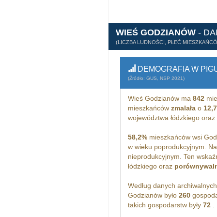
WIEŚ GODZIANÓW
- D
(LICZBA LUDNOŚCI, PŁEĆ MIESZKAŃC
DEMOGRAFIA W PIG
(Źródło: GUS, NSP 2021)
Wieś Godzianów ma
842
mie
mieszkańców
zmalała
o
12,
województwa łódzkiego oraz
58,2%
mieszkańców wsi Godz
w wieku poprodukcyjnym. N
nieprodukcyjnym. Ten wskaźn
łódzkiego oraz
porównywal
Według danych archiwalnyc
Godzianów było
260
gospoda
takich gospodarstw były
72
.