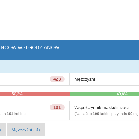
KAŃCÓW WSI GODZIANÓW
423
Mężczyźni
50,2%
49,8%
101
Współczynnik maskulinizacji
pada
101
kobiet)
(Na każde
100
kobiet przypada
99
męż
)
Mężczyźni (%)