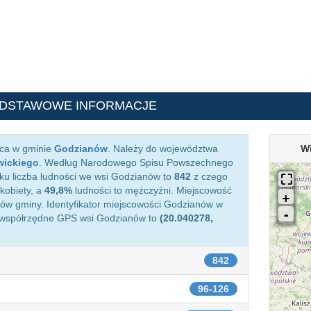
ODSTAWOWE INFORMACJE
ąca w gminie
Godzianów
. Należy do województwa
W
wickiego
. Według Narodowego Spisu Powszechnego
ku liczba ludności we wsi Godzianów to
842
z czego
kobiety, a
49,8%
ludności to mężczyźni. Miejscowość
w gminy. Identyfikator miejscowości Godzianów w
 współrzędne GPS wsi Godzianów to
(20.040278,
842
96-126