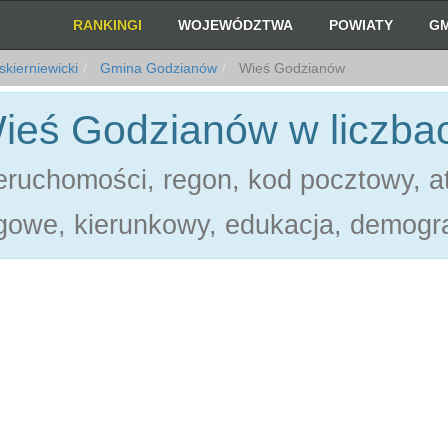
RANKINGI
WOJEWÓDZTWA
POWIATY
GM
skierniewicki
Gmina Godzianów
Wieś Godzianów
ieś Godzianów w liczba
ruchomości, regon, kod pocztowy, at
gowe, kierunkowy, edukacja, demogra