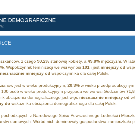
ANE DEMOGRAFICZNE
ÓW)
UŁCE
szkańców, z czego
50,2%
stanowią kobiety, a
49,8%
mężczyźni. W lata
7%
. Współczynnik feminizacji we wsi wynosi
101
i jest
mniejszy od
wspó
nieznacznie mniejszy od
współczynnika dla całej Polski.
ianów jest w wieku produkcyjnym,
20,3%
w wieku przedprodukcyjnym
a 100 osób w wieku produkcyjnym przypada we we wsi Godzianów
71,8
ik obciążenia demograficznego jest więc
nieznacznie mniejszy od
wk
ny do
wskażnika obciążenia demograficznego dla całej Polski.
h pochodzących z Narodowego Spisu Powszechnego Ludności i Miesz
rstw domowych. Wśród nich dominowały gospodarstwa zamieszkałe 