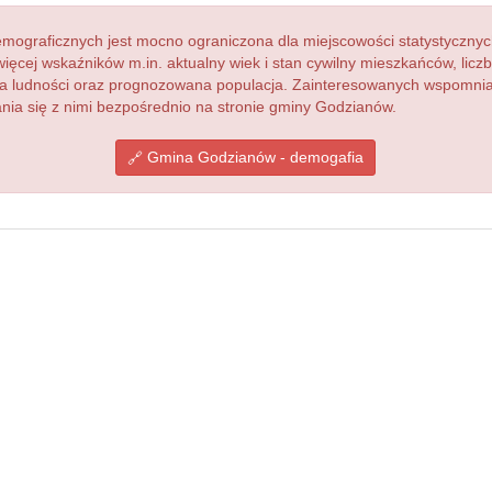
ograficznych jest mocno ograniczona dla miejscowości statystycznyc
więcej wskaźników m.in. aktualny wiek i stan cywilny mieszkańców, lic
acja ludności oraz prognozowana populacja. Zainteresowanych wspomn
ia się z nimi bezpośrednio na stronie gminy Godzianów.
Gmina Godzianów - demogafia