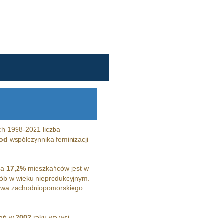
ch 1998-2021 liczba
 od
współczynnika feminizacji
.
 a
17,2%
mieszkańców jest w
ób w wieku nieprodukcyjnym.
twa zachodniopomorskiego
kań w
2002
roku we wsi