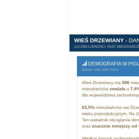
WIEŚ DRZEWIANY
- DA
(LICZBA LUDNOŚCI, PŁEĆ MIESZKAŃC
DEMOGRAFIA W PIG
(Źródło: GUS, NSP 2021)
Wieś Drzewiany ma
586
mies
mieszkańców
zmalała
o
7,4
dla województwa zachodnio
63,5%
mieszkańców wsi Drze
wieku poprodukcyjnym. Na 1
Ten wskaźnik obciążenia dem
oraz
znacznie mniejszy od
Według danych archiwalnyc