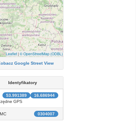
Leaflet
|
© OpenStreetMap (ODBL)
Zobacz Google Street View
Identyfikatory
53.991389
16.686944
rzędne GPS
IMC
0304007