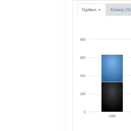
Ogółem
Kobiety (%
800
600
400
200
0
1998