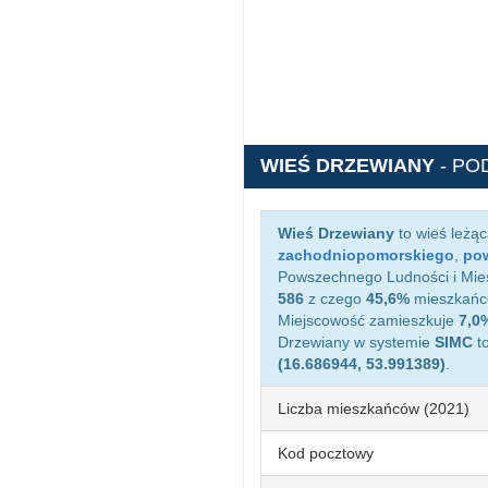
WIEŚ DRZEWIANY
- PO
Wieś Drzewiany
to wieś leżą
zachodniopomorskiego
,
pow
Powszechnego Ludności i Mies
586
z czego
45,6%
mieszkańcó
Miejscowość zamieszkuje
7,0
Drzewiany w systemie
SIMC
t
(16.686944, 53.991389)
.
Liczba mieszkańców (2021)
Kod pocztowy