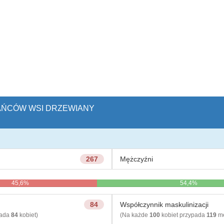
KAŃCÓW WSI DRZEWIANY
267
Mężczyźni
45,6%
54,4%
84
Współczynnik maskulinizacji
pada
84
kobiet)
(Na każde
100
kobiet przypada
119
mę