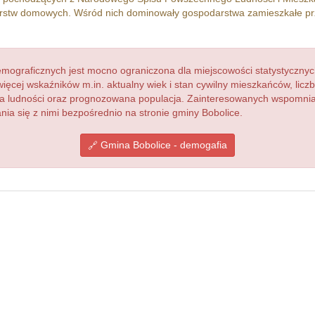
stw domowych. Wśród nich dominowały gospodarstwa zamieszkałe p
ograficznych jest mocno ograniczona dla miejscowości statystycznyc
więcej wskaźników m.in. aktualny wiek i stan cywilny mieszkańców, lic
acja ludności oraz prognozowana populacja. Zainteresowanych wspomn
a się z nimi bezpośrednio na stronie gminy Bobolice.
Gmina Bobolice - demogafia