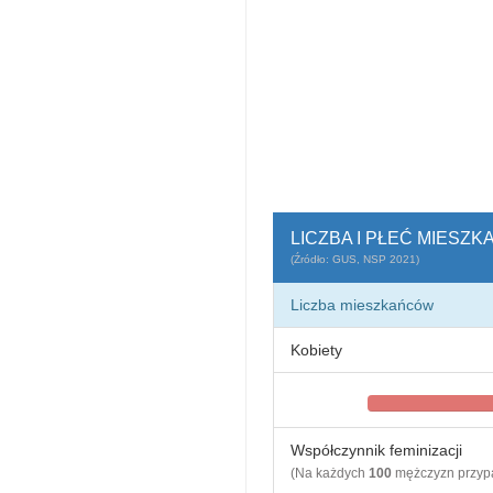
LICZBA I PŁEĆ MIESZ
(Źródło: GUS, NSP 2021)
Liczba mieszkańców
Kobiety
Współczynnik feminizacji
(Na każdych
100
mężczyzn przy