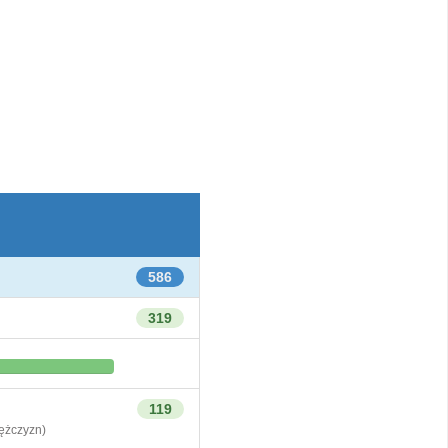
586
319
119
żczyzn)