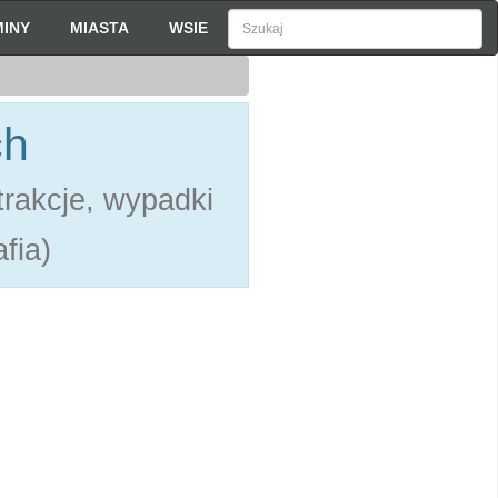
INY
MIASTA
WSIE
ch
rakcje, wypadki
fia)