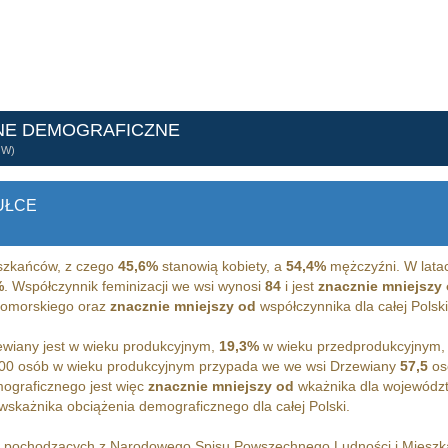
NE DEMOGRAFICZNE
ÓW)
UŁCE
zkańców, z czego
45,6%
stanowią kobiety, a
54,4%
mężczyźni. W lata
%
. Współczynnik feminizacji we wsi wynosi
84
i jest
znacznie mniejszy
pomorskiego oraz
znacznie mniejszy od
współczynnika dla całej Polski
wiany jest w wieku produkcyjnym,
19,3%
w wieku przedprodukcyjnym,
00 osób w wieku produkcyjnym przypada we we wsi Drzewiany
57,5
os
ograficznego jest więc
znacznie mniejszy od
wkażnika dla wojewódz
wskażnika obciążenia demograficznego dla całej Polski.
h pochodzących z Narodowego Spisu Powszechnego Ludności i Miesz