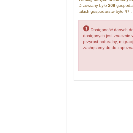
Drzewiany było
208
gospodar
takich gospodarstw było
47
.
Dostępność danych dem
dostępnych jest znacznie 
przyrost naturalny, migr
zachęcamy do do zapoznani