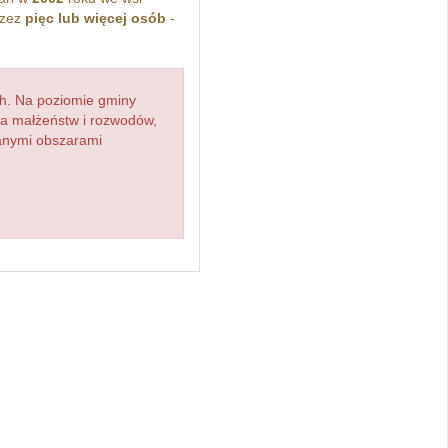
rzez
pięc lub więcej osób
-
h. Na poziomie gminy
zba małżeństw i rozwodów,
ianymi obszarami