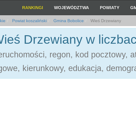
RANKINGI
WOJEWÓDZTWA
POWIATY
GM
kie
Powiat koszaliński
Gmina Bobolice
Wieś Drzewiany
ieś Drzewiany w liczba
ruchomości, regon, kod pocztowy, at
gowe, kierunkowy, edukacja, demogra