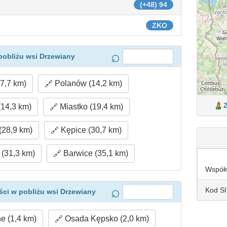
(+48) 94
ZKO
pobliżu wsi Drzewiany
7,7 km)
Polanów (14,2 km)
(14,3 km)
Miastko (19,4 km)
28,9 km)
Kępice (30,7 km)
(31,3 km)
Barwice (35,1 km)
Współ
Kod S
ci w pobliżu wsi Drzewiany
e (1,4 km)
Osada Kępsko (2,0 km)