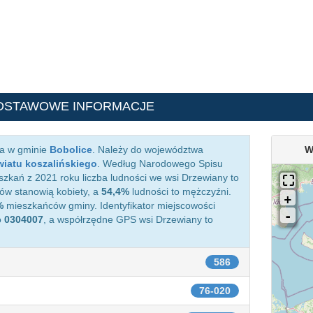
DSTAWOWE INFORMACJE
ca w gminie
Bobolice
. Należy do województwa
W
iatu koszalińskiego
. Według Narodowego Spisu
zkań z 2021 roku liczba ludności we wsi Drzewiany to
w stanowią kobiety, a
54,4%
ludności to mężczyźni.
%
mieszkańców gminy. Identyfikator miejscowości
o
0304007
, a współrzędne GPS wsi Drzewiany to
586
76-020